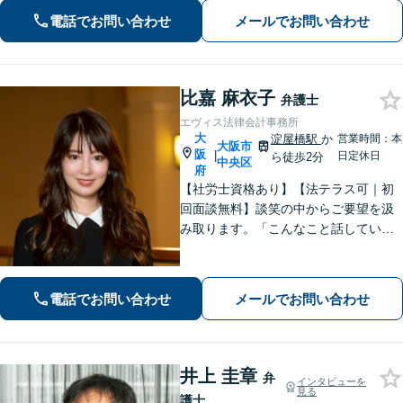
お任せください。法律のプロフェッシ
電話でお問い合わせ
メールでお問い合わせ
ョナルが、途を切り拓くお手伝いを致
します。【夜間・休日面談可】【完全
個室】
比嘉 麻衣子
弁護士
エヴィス法律会計事務所
大
淀屋橋駅
か
営業時間：本
大阪市
阪
|
日定休日
ら徒歩2分
中央区
府
【社労士資格あり】【法テラス可｜初
回面談無料】談笑の中からご要望を汲
み取ります。「こんなこと話していい
の？」と思うことも、どうぞ安心して
ご相談ください【電話・WEB相談可】
離婚・労働問題など。あなたの想いに
電話でお問い合わせ
メールでお問い合わせ
寄り添い、最適な解決を目指します
【休日対応】
井上 圭章
弁
インタビューを
見る
護士