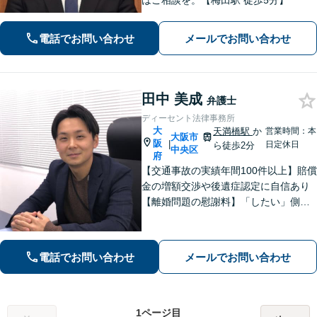
はご相談を。【梅田駅 徒歩5分】
電話でお問い合わせ
メールでお問い合わせ
田中 美成
弁護士
ディーセント法律事務所
大
天満橋駅
か
営業時間：本
大阪市
阪
|
日定休日
ら徒歩2分
中央区
府
【交通事故の実績年間100件以上】賠償
金の増額交渉や後遺症認定に自信あり
【離婚問題の慰謝料】「したい」側も
「された」側もご相談ください。丁寧
な説明を心がけ、ご不安を解消します
【初回面談無料】【子連れ相談可】刑
電話でお問い合わせ
メールでお問い合わせ
事事件も対応。
1ページ目