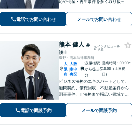
応や倒産・再生事件を多く取り扱って
きました。個人の方の民事事件や家事
事件にも対応しています。親身に寄り
電話でお問い合わせ
メールでお問い合わせ
添って解決を目指しますので、お困り
の際は、お気軽にご相談ください。
熊本 健人
弁
インタビューを
見る
護士
磯野・熊本法律事務所
淀屋橋駅
営業時間：09:00~
大
大阪
18:00（土日祝
阪
市中
から徒歩5
|
府
央区
日）
分
ビジネス法務のエキスパートとして、
顧問契約、債権回収、不動産案件から
刑事事件、IT法務まで幅広い領域で専
門知識を活かし、最新テクノロジーを
駆使した高品質なサービスで、円滑な
電話で面談予約
メールで面談予約
コミュニケーションとスピーディな対
応でクライアントのニーズに応えま
す。