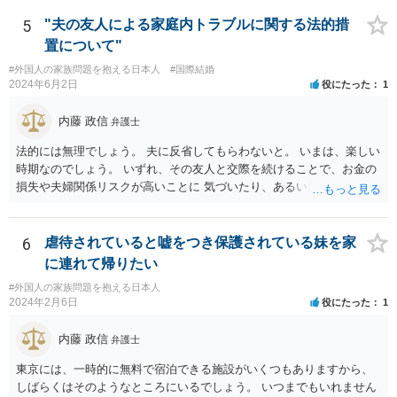
す。 それらを揃えて、イランにある日本大使館ににビザを申請するこ
とになります。 期間は通常９０日、３０日、あるいは１５日ですが、
5
"夫の友人による家庭内トラブルに関する法的措
今はコロナもあり刻々と状況が変わっているので、事前に外務省や大
置について"
使館に問い合わせたほうがいいかもしれません。ネットでの情報収集
#外国人の家族問題を抱える日本人
#国際結婚
もしたほうがいいと思います
2024年6月2日
役にたった
1
内藤 政信
弁護士
法的には無理でしょう。 夫に反省してもらわないと。 いまは、楽しい
時期なのでしょう。 いずれ、その友人と交際を続けることで、お金の
損失や夫婦関係リスクが高いことに 気づいたり、あるいは、飽きると
思いますけどね。
6
虐待されていると嘘をつき保護されている妹を家
に連れて帰りたい
#外国人の家族問題を抱える日本人
2024年2月6日
役にたった
1
内藤 政信
弁護士
東京には、一時的に無料で宿泊できる施設がいくつもありますから、
しばらくはそのようなところにいるでしょう。 いつまでもいれません