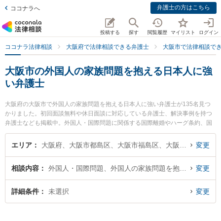
弁護士の方はこちら
ココナラへ
投稿する
探す
閲覧履歴
マイリスト
ログイン
ココナラ法律相談
大阪府で法律相談できる弁護士
大阪市で法律相談で
大阪市の外国人の家族問題を抱える日本人に強
い弁護士
大阪府の大阪市で外国人の家族問題を抱える日本人に強い弁護士が135名見つ
かりました。初回面談無料や休日面談に対応している弁護士、解決事例を持つ
弁護士なども掲載中。外国人・国際問題に関係する国際離婚やハーグ条約、国
際結婚等の細かな分野での絞り込み検索もでき便利です。特に小原・古川法律
特許事務所の小原 望弁護士や中津法律事務所の中津 慶太郎弁護士、ラーレ法律
エリア
大阪府、大阪市都島区、大阪市福島区、大阪市此花区、大阪市西区、大阪市港区、大阪市大正区、大阪市天王寺区、大阪市浪速区、大阪市西淀川区、大阪市東淀川区、大阪市東成区、大阪市生野区、大阪市旭区、大阪市城東区、大阪市阿倍野区、大阪市住吉区、大阪市東住吉区、大阪市西成区、大阪市淀川区、大阪市鶴見区、大阪市住之江区、大阪市平野区、大阪市北区、大阪市中央区
変更
事務所の浦田 知温弁護士のプロフィール情報や弁護士費用、強みなどが注目さ
れています。『大阪市で土日や夜間に発生した外国人の家族問題を抱える日本
相談内容
外国人・国際問題、外国人の家族問題を抱える日本人
変更
人のトラブルを今すぐに弁護士に相談したい』『外国人の家族問題を抱える日
本人のトラブル解決の実績豊富な近くの弁護士を検索したい』『初回相談無料
で外国人の家族問題を抱える日本人を法律相談できる大阪市内の弁護士に相談
詳細条件
未選択
変更
予約したい』などでお困りの相談者さんにおすすめです。