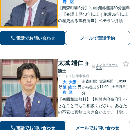
府
区
【南森町駅6分】＼🆓初回相談30分無料
／【弁護士歴40年以上｜創設35年以上
の歴史ある事務所🏢】ベテラン弁護士
がフレンドリーで細やかなサービスを
提供いたします。どのようなことで
電話でお問い合わせ
メールで面談予約
も、お気軽にご相談ください【セミナ
ー・著書多数】【弁理士資格あり】
太城 端仁
弁
インタビューを
見る
護士
エートス法律事務所
南森町駅
営業時間：10:00~
大
大阪
17:00（土日祝日）
阪
市北
から徒歩5
|
府
区
分
【初回相談無料】【相談内容厳守】小
さなことでもご相談ください。あなた
の不安に真剣に向き合います。【労働
問題】退職代行、残業代の請求など交
渉はすべてお任せください。【刑事事
電話でお問い合わせ
メールでお問い合わせ