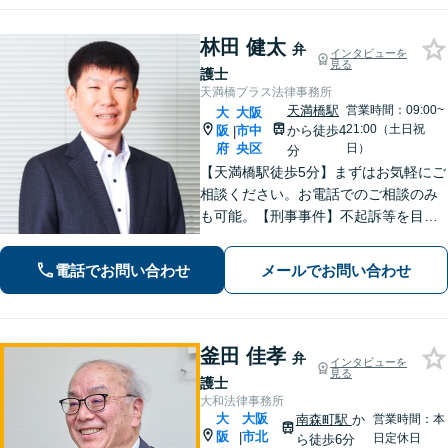
についてわかりやすくご説明します。
林田 健太
弁
インタビューを
見る
護士
天満橋プラス法律事務所
天満橋駅
営業時間：09:00~
大
大阪
21:00（土日祝
阪
市中
から徒歩4
|
府
央区
日）
分
【天満橋駅徒歩5分】まずはお気軽にご
相談ください。お電話でのご相談のみ
も可能。【刑事事件】不起訴等を目指
して被害者と粘り強く示談交渉しま
す。【離婚・男女問題】可能な限り早
電話でお問い合わせ
メールでお問い合わせ
期に問題を解決できるよう尽力いたし
ます。【初回面談相談30分無料】【休
日対応可】
釜田 佳孝
弁
インタビューを
見る
護士
大和法律事務所
大
大阪
南森町駅
か
営業時間：本
阪
市北
|
日定休日
ら徒歩6分