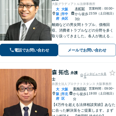
大阪グラディアトル法律事務所
本町駅
営業時間：00:00~
大
大阪
23:59（土日祝日）
阪
市中
から徒歩
|
府
央区
3分
離婚などの男女間トラブル、債権回
収、消費者トラブルなどの分野を多く
取り扱ってきました。各人が抱えるト
ラブルは様々で、それに合った解決方
法があります。詳細な打ち合わせをさ
電話でお問い合わせ
メールでお問い合わせ
せていただきます。お気軽にお問い合
わせくださいませ。
森 拓也
弁護
インタビューを見
る
士
弁護士法人プロテクトスタンス 大阪事務所
東梅田駅
営業時間：09:00~
大
大阪
19:00（土日祝日）
阪
市北
から徒歩1
|
府
区
分
【4万件を超える法律相談実績】あなた
に合った解決策をご提案します。まず