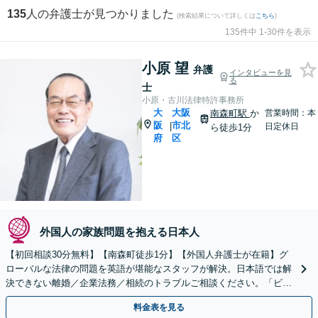
135
人の弁護士が見つかりました
(検索結果について詳しくは
こちら
)
135件中 1-30件を表示
小原 望
弁護
インタビューを見
る
士
小原・古川法律特許事務所
大
大阪
南森町駅
か
営業時間：本
阪
市北
|
日定休日
ら徒歩1分
府
区
外国人の家族問題を抱える日本人
【初回相談30分無料】【南森町徒歩1分】【外国人弁護士が在籍】グ
ローバルな法律の問題を英語が堪能なスタッフが解決。日本語では解
決できない離婚／企業法務／相続のトラブルご相談ください。「ビザ
の申請」「日本国籍の取得」サポートします。
料金表を見る