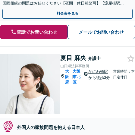
国際相続の問題はお任せください【夜間・休日相談可】【淀屋橋駅6
分】
料金表を見る
電話でお問い合わせ
メールでお問い合わせ
夏目 麻央
弁護士
山口崇法律事務所
大
大阪
なにわ橋駅
営業時間：本
阪
市北
|
日定休日
から徒歩3分
府
区
外国人の家族問題を抱える日本人