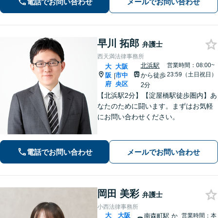
電話でお問い合わせ
メールでお問い合わせ
ずはお気軽にご相談下さい。【ビデオ
面談可】【法テラス利用可】
早川 拓郎
弁護士
西天満法律事務所
北浜駅
営業時間：08:00~
大
大阪
23:59（土日祝日）
阪
市中
から徒歩
|
府
央区
2分
【北浜駅2分】【淀屋橋駅徒歩圏内】あ
なたのために闘います。まずはお気軽
にお問い合わせください。
電話でお問い合わせ
メールでお問い合わせ
岡田 美彩
弁護士
小西法律事務所
大
大阪
南森町駅
か
営業時間：本