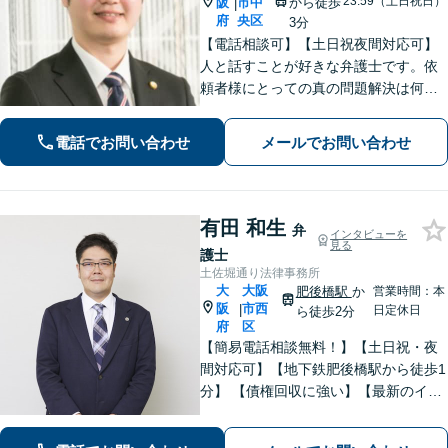
23:59（土日祝日）
阪
市中
から徒歩
|
府
央区
3分
【電話相談可】【土日祝夜間対応可】
人と話すことが好きな弁護士です。依
頼者様にとっての真の問題解決は何
か？を常に考えながら、スピーディー
な対応を心がけます。離婚・刑事事
電話でお問い合わせ
メールでお問い合わせ
件・相続など何でもご相談ください。
有田 和生
弁
インタビューを
見る
護士
土佐堀通り法律事務所
大
大阪
肥後橋駅
か
営業時間：本
阪
市西
|
日定休日
ら徒歩2分
府
区
【簡易電話相談無料！】【土日祝・夜
間対応可】【地下鉄肥後橋駅から徒歩1
分】 【債権回収に強い】【最新のイン
ターネット問題にも対応可能】相談だ
けで解決することもよくあります。ま