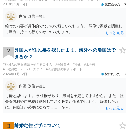
2019年5月15日
役にたった
2
内藤 政信
弁護士
給付の内容が具体的でないので難しいでしょう。 調停で家裁と調整し
て審判に持って行くのがいいでしょう。
2
外国人が住民票を残したまま、海外への帰国はで
きるか？
#外国人の家族問題を抱える日本人
#在留資格
#帰化
#永住権
#不法滞在・オーバーステイ
#入管書類の申請サポート
2024年1月12日
役にたった
2
内藤 政信
弁護士
可能と思います。 永住権があり、帰国を予定してますから。 また、社
会保険料や住民税は納付しておく必要があるでしょう。 帰国した時
に、保険証が必要になるでしょうから。
3
離婚定住ビザについて