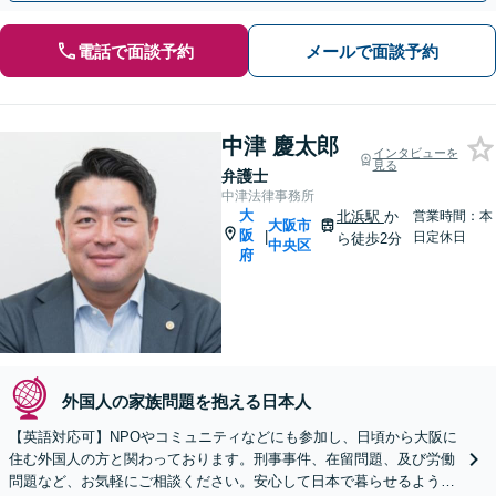
電話で面談予約
メールで面談予約
中津 慶太郎
インタビューを
見る
弁護士
中津法律事務所
大
北浜駅
か
営業時間：本
大阪市
阪
|
日定休日
ら徒歩2分
中央区
府
外国人の家族問題を抱える日本人
【英語対応可】NPOやコミュニティなどにも参加し、日頃から大阪に
住む外国人の方と関わっております。刑事事件、在留問題、及び労働
問題など、お気軽にご相談ください。安心して日本で暮らせるようサ