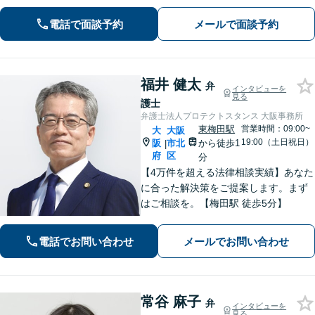
言】遺産分割・遺言書作成・民事信託
電話で面談予約
メールで面談予約
など幅広く対応可。【企業法務】企業
の顧問対応多数。
福井 健太
弁
インタビューを
見る
護士
弁護士法人プロテクトスタンス 大阪事務所
東梅田駅
営業時間：09:00~
大
大阪
19:00（土日祝日）
阪
市北
から徒歩1
|
府
区
分
【4万件を超える法律相談実績】あなた
に合った解決策をご提案します。まず
はご相談を。【梅田駅 徒歩5分】
電話でお問い合わせ
メールでお問い合わせ
常谷 麻子
弁
インタビューを
見る