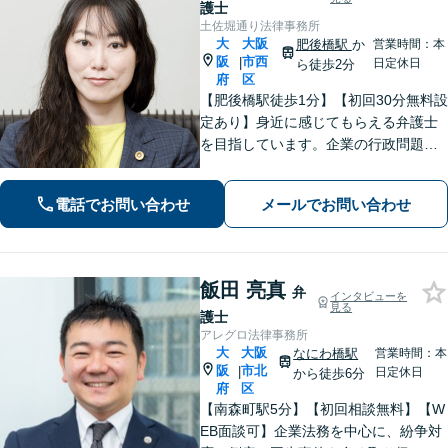
護士
土佐堀通り法律事務所
大
大阪
肥後橋駅
か
営業時間：本
阪
市西
|
日定休日
ら徒歩2分
府
区
【肥後橋駅徒歩1分】【初回30分無料設
定あり】身近に感じてもらえる弁護士
を目指しています。企業の行政問題／
離婚／相続／債権回収など、幅広い法
律問題に対応可能【夜間／休日応相
電話でお問い合わせ
メールでお問い合わせ
談】専門家の知識と経験で皆様の力に
なります。気軽にご相談ください。
飯田 亮真
弁
インタビューを
見る
護士
アレグロ法律事務所
大
大阪
なにわ橋駅
営業時間：本
阪
市北
|
日定休日
から徒歩6分
府
区
【南森町駅5分】【初回相談無料】【W
EB面談可】企業法務を中心に、紛争対