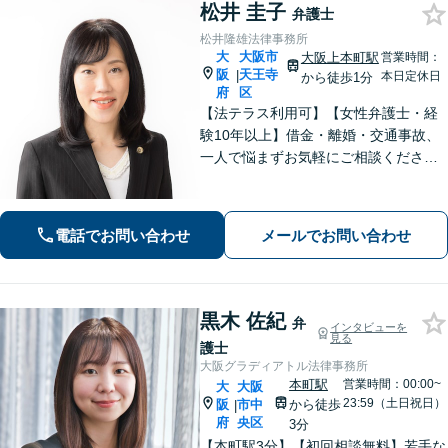
松井 圭子
弁護士
松井隆雄法律事務所
大
大阪市
大阪上本町駅
営業時間：
阪
天王寺
|
本日定休日
から徒歩1分
府
区
【法テラス利用可】【女性弁護士・経
験10年以上】借金・離婚・交通事故、
一人で悩まずお気軽にご相談ください
｜自己破産・任意整理の解決実績多数│
早期解決・親切丁寧な対応│初回相談歓
迎【谷町九丁目駅・大阪上本町駅から
電話でお問い合わせ
メールでお問い合わせ
地下で直結／近鉄沿線からアクセス良
好】
黒木 佐紀
弁
インタビューを
見る
護士
大阪グラディアトル法律事務所
本町駅
営業時間：00:00~
大
大阪
23:59（土日祝日）
阪
市中
から徒歩
|
府
央区
3分
【本町駅3分】【初回相談無料】若手な