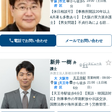
19:00（土日祝
阪
市北
から徒歩5
|
府
区
日）
分
【休日相談可】【事務所開設20年以上
&共著も多数あり】【大阪の実力派弁護
士】【男女問題】不貞行為による賠償
請求問題などを地元大阪で数々解決。
感情の対立が激しいトラブルもご相談
を。【借金問題】自己破産の対応豊富
電話でお問い合わせ
メールでお問い合わせ
新井 一樹
弁
インタビューを
見る
護士
弁護士法人新都法律事務所
天王寺駅
営業時間：09:00~
大
大阪市
21:00（土日祝
阪
天王寺
から徒歩
|
府
区
日）
6分
【天王寺駅徒歩6分】【英語・韓国語対
応】刑事事件の早期釈放や示談交渉、
国際法務や海外派遣に伴う労務管理、
相続トラブル、離婚・男女問題などは