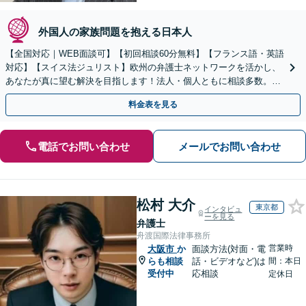
外国人の家族問題を抱える日本人
【全国対応｜WEB面談可】【初回相談60分無料】【フランス語・英語
対応】【スイス法ジュリスト】欧州の弁護士ネットワークを活かし、
あなたが真に望む解決を目指します！法人・個人ともに相談多数。細
やかな連絡と粘り強い交渉を徹底【休日・夜間相談可】
料金表を見る
電話でお問い合わせ
メールでお問い合わせ
松村 大介
東京都
インタビュ
ーを見る
弁護士
舟渡国際法律事務所
営業時
大阪市
か
面談方法(対面・電
らも相談
話・ビデオなど)は
間：本日
受付中
応相談
定休日