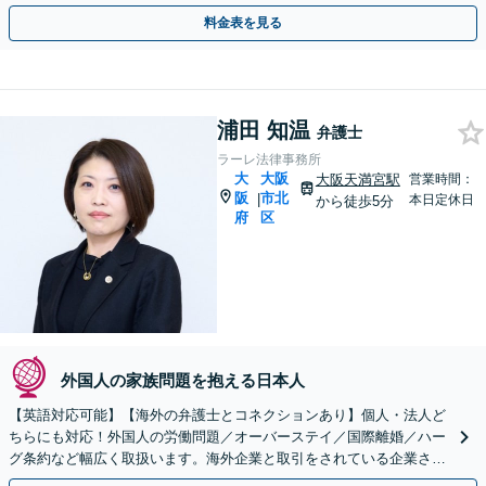
ポートいたします【夜間・休日相談OK】【北浜駅2分】
料金表を見る
浦田 知温
弁護士
ラーレ法律事務所
大
大阪
大阪天満宮駅
営業時間：
阪
市北
|
本日定休日
から徒歩5分
府
区
外国人の家族問題を抱える日本人
【英語対応可能】【海外の弁護士とコネクションあり】個人・法人ど
ちらにも対応！外国人の労働問題／オーバーステイ／国際離婚／ハー
グ条約など幅広く取扱います。海外企業と取引をされている企業さま
等もサポート！【顧問契約可】【休日・夜間面談は要予約】