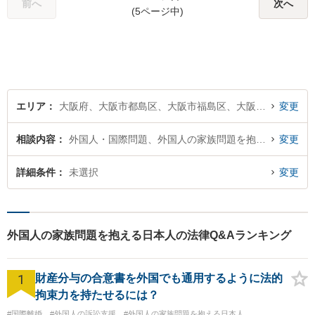
前へ
次へ
(5ページ中)
エリア
大阪府、大阪市都島区、大阪市福島区、大阪市此花区、大阪市西区、大阪市港区、大阪市大正区、大阪市天王寺区、大阪市浪速区、大阪市西淀川区、大阪市東淀川区、大阪市東成区、大阪市生野区、大阪市旭区、大阪市城東区、大阪市阿倍野区、大阪市住吉区、大阪市東住吉区、大阪市西成区、大阪市淀川区、大阪市鶴見区、大阪市住之江区、大阪市平野区、大阪市北区、大阪市中央区
変更
相談内容
外国人・国際問題、外国人の家族問題を抱える日本人
変更
詳細条件
未選択
変更
外国人の家族問題を抱える日本人の法律Q&Aランキング
1
財産分与の合意書を外国でも通用するように法的
拘束力を持たせるには？
#国際離婚
#外国人の訴訟支援
#外国人の家族問題を抱える日本人