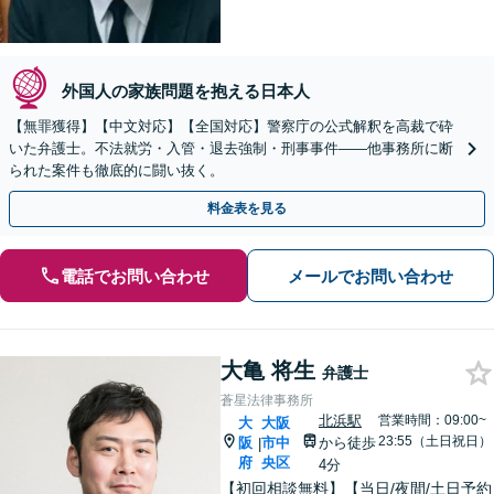
外国人の家族問題を抱える日本人
【無罪獲得】【中文対応】【全国対応】警察庁の公式解釈を高裁で砕
いた弁護士。不法就労・入管・退去強制・刑事事件——他事務所に断
られた案件も徹底的に闘い抜く。
料金表を見る
電話でお問い合わせ
メールでお問い合わせ
大亀 将生
弁護士
蒼星法律事務所
北浜駅
営業時間：09:00~
大
大阪
23:55（土日祝日）
阪
市中
から徒歩
|
府
央区
4分
【初回相談無料】【当日/夜間/土日予約