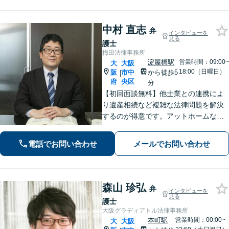
中村 直志
弁
インタビューを
見る
護士
梅田法律事務所
淀屋橋駅
営業時間：09:00~
大
大阪
18:00（日曜日）
阪
市中
から徒歩5
|
府
央区
分
【初回面談無料】他士業との連携によ
り遺産相続など複雑な法律問題を解決
するのが得意です。アットホームな事
務所ですのでお気軽にご相談くださ
い。丁寧にお話をうがかい、最後まで
電話でお問い合わせ
メールでお問い合わせ
寄り添ってサポートします。
森山 珍弘
弁
インタビューを
見る
護士
大阪グラディアトル法律事務所
本町駅
営業時間：00:00~
大
大阪