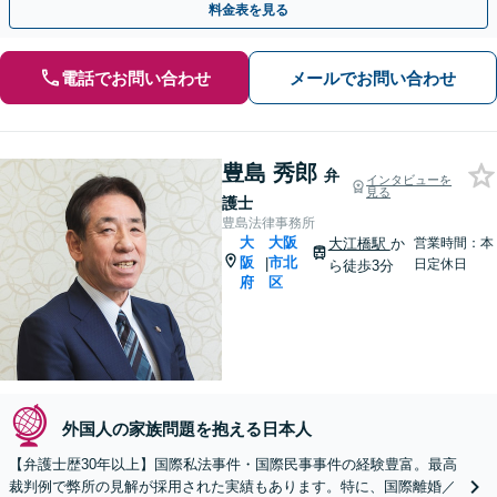
料金表を見る
電話でお問い合わせ
メールでお問い合わせ
豊島 秀郎
弁
インタビューを
見る
護士
豊島法律事務所
大
大阪
大江橋駅
か
営業時間：本
阪
市北
|
日定休日
ら徒歩3分
府
区
外国人の家族問題を抱える日本人
【弁護士歴30年以上】国際私法事件・国際民事事件の経験豊富。最高
裁判例で弊所の見解が採用された実績もあります。特に、国際離婚／