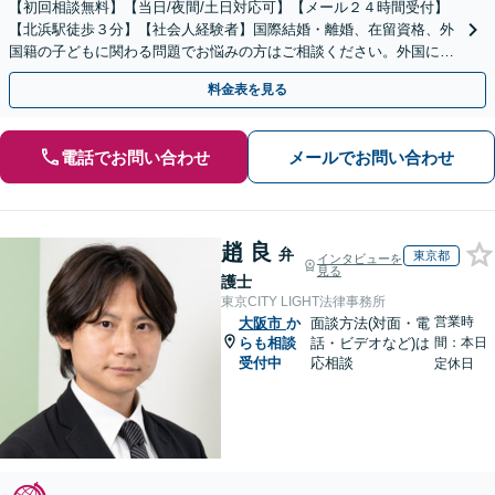
【初回相談無料】【当日/夜間/土日対応可】【メール２４時間受付】
【北浜駅徒歩３分】【社会人経験者】国際結婚・離婚、在留資格、外
国籍の子どもに関わる問題でお悩みの方はご相談ください。外国につ
ながる子どもの教育問題などにも取り組んでおります。
料金表を見る
電話でお問い合わせ
メールでお問い合わせ
趙 良
弁
東京都
インタビューを
見る
護士
東京CITY LIGHT法律事務所
営業時
大阪市
か
面談方法(対面・電
らも相談
話・ビデオなど)は
間：本日
受付中
応相談
定休日