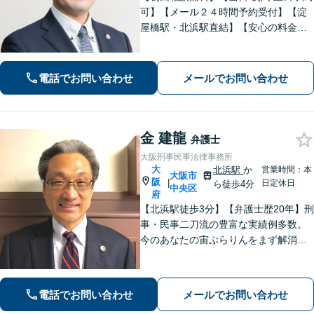
可】【メール２４時間予約受付】【淀
屋橋駅・北浜駅直結】【安心の料金体
系】ともに解決をめざしましょう。ま
ずはお気軽にご相談ください。
電話でお問い合わせ
メールでお問い合わせ
金 建龍
弁護士
大阪刑事民事法律事務所
大
北浜駅
か
営業時間：本
大阪市
阪
|
日定休日
ら徒歩4分
中央区
府
【北浜駅徒歩3分】【弁護士歴20年】刑
事・民事二刀流の豊富な実績例多数。
今のあなたの宙ぶらりんをまず解消！
必要とあらばすぐに現場へ足を運び、
依頼者のために奔走する「俊足弁護
士」であり続けます！最後まであなた
電話でお問い合わせ
メールでお問い合わせ
の味方です！【初回相談無料】