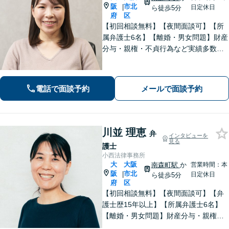
阪
市北
|
日定休日
ら徒歩5分
府
区
【初回相談無料】【夜間面談可】【所
属弁護士6名】【離婚・男女問題】財産
分与・親権・不貞行為など実績多数。
【相続・遺言】遺産分割・遺言書作
成・民事信託など幅広く対応可。【労
働・雇用】労働者側・企業側どちらも
電話で面談予約
メールで面談予約
対応可。【完全個室対応】
川並 理恵
弁
インタビューを
見る
護士
小西法律事務所
大
大阪
南森町駅
か
営業時間：本
阪
市北
|
日定休日
ら徒歩5分
府
区
【初回相談無料】【夜間面談可】【弁
護士歴15年以上】【所属弁護士6名】
【離婚・男女問題】財産分与・親権・
不貞行為など実績多数。【相続・遺