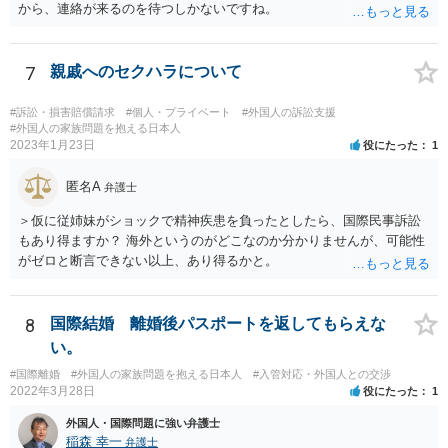
から、連絡が来るのを待つしかないですね。
7
親戚へのセクハラについて
#訴訟・損害賠償請求
#個人・プライベート
#外国人の訴訟支援
#外国人の家族問題を抱える日本人
2023年1月23日
役にたった
1
匿名A
弁護士
＞仮に従姉妹がショックで精神疾患を負ったとしたら、国際民事訴訟
もあり得ますか？ 海外というのがどこなのか分かりませんが、可能性
がゼロと断言できない以上、あり得るかと。
8
国際結婚 離婚後パスポートを返してもらえな
い。
#国際離婚
#外国人の家族問題を抱える日本人
#入管対応・外国人との交渉
2022年3月28日
役にたった
1
外国人・国際問題に強い弁護士
稲森 幸一
弁護士