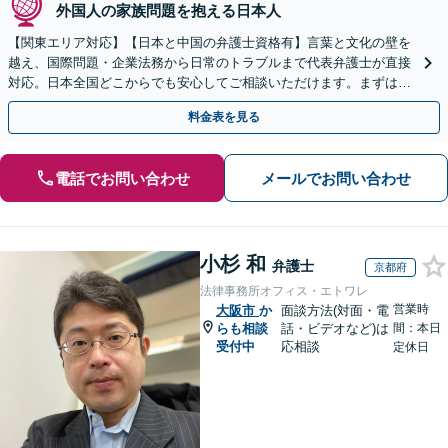
外国人の家族問題を抱える日本人
【関東エリア対応】【日本と中国の弁護士資格有】言葉と文化の壁を
越え、国際問題・企業法務から日常のトラブルまで代表弁護士が直接
対応。日本全国どこからでも安心してご相談いただけます。まずは一
歩を踏み出してみませんか。【初回相談無料】
料金表を見る
電話でお問い合わせ
メールでお問い合わせ
小杉 和
弁護士
京都府
法律事務所オフィス・エトワレ
営業時
大阪市
か
面談方法(対面・電
らも相談
話・ビデオなど)は
間：本日
受付中
応相談
定休日