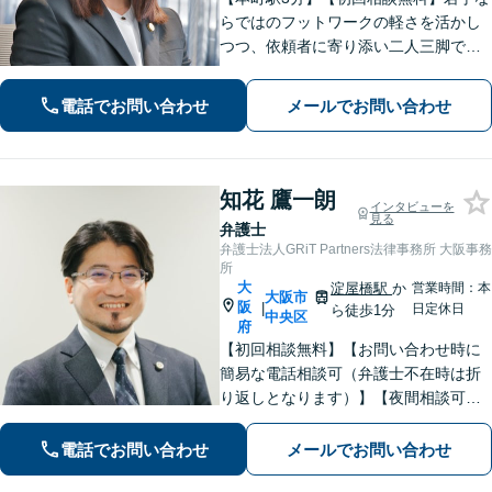
らではのフットワークの軽さを活かし
つつ、依頼者に寄り添い二人三脚で解
決まで進んでまいります。依頼者に安
心感を持っていただくために、常に丁
電話でお問い合わせ
メールでお問い合わせ
寧なコミュニケーションを心がけてお
ります。
知花 鷹一朗
インタビューを
見る
弁護士
弁護士法人GRiT Partners法律事務所 大阪事務
所
大
淀屋橋駅
か
営業時間：本
大阪市
阪
|
日定休日
ら徒歩1分
中央区
府
【初回相談無料】【お問い合わせ時に
簡易な電話相談可（弁護士不在時は折
り返しとなります）】【夜間相談可】
依頼者さまの悩み・不安に寄り添い、
精神的な負担も軽減できるよう努めて
電話でお問い合わせ
メールでお問い合わせ
まいります。解決見込みや弁護士費用