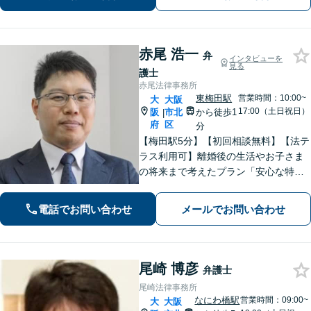
件】解決実績豊富。電話は23時まで対
応、すぐに対応いたします。【南森町
駅7分】
赤尾 浩一
弁
インタビューを
見る
護士
赤尾法律事務所
東梅田駅
営業時間：10:00~
大
大阪
17:00（土日祝日）
阪
市北
から徒歩1
|
府
区
分
【梅田駅5分】【初回相談無料】【法テ
ラス利用可】離婚後の生活やお子さま
の将来まで考えたプラン「安心な特別
サポートプランあり」刑事事件は軽い
フットワーク＆スピード対応！被害者
電話でお問い合わせ
メールでお問い合わせ
との示談交渉もお任せください【休
日・夜間面談可】【ビデオ面談対応】
尾崎 博彦
弁護士
尾崎法律事務所
なにわ橋駅
営業時間：09:00~
大
大阪