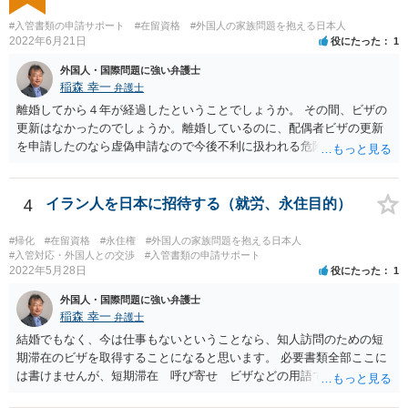
#入管書類の申請サポート
#在留資格
#外国人の家族問題を抱える日本人
2022年6月21日
役にたった
1
外国人・国際問題に強い弁護士
稲森 幸一
弁護士
離婚してから４年が経過したということでしょうか。 その間、ビザの
更新はなかったのでしょうか。離婚しているのに、配偶者ビザの更新
を申請したのなら虚偽申請なので今後不利に扱われる危険がありま
す。 そうではなくて、今後離婚して初めて変更申請するということで
しょうか。ただその場合も通用しないかもしれませんが、すぐに届け
る必要があることを知らなかったとしか言いようがないのかもしれま
4
イラン人を日本に招待する（就労、永住目的）
せん。それが事実なら仕方ないです。その上で、今までに日本で真面
目に働いていたこと、今後の生活に十分困らないお金があることなど
#帰化
#在留資格
#永住権
#外国人の家族問題を抱える日本人
を示していくことになると思います。 頑張ってください。
#入管対応・外国人との交渉
#入管書類の申請サポート
2022年5月28日
役にたった
1
外国人・国際問題に強い弁護士
稲森 幸一
弁護士
結婚でもなく、今は仕事もないということなら、知人訪問のための短
期滞在のビザを取得することになると思います。 必要書類全部ここに
は書けませんが、短期滞在 呼び寄せ ビザなどの用語で検索すると
あなたが日本で用意する物と本人が自分で用意するものが出てきま