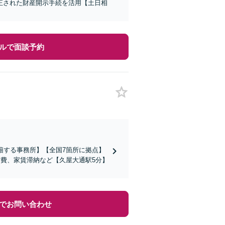
正された財産開示手続を活用【土日相
ルで面談予約
籍する事務所】【全国7箇所に拠点】
作費、家賃滞納など【久屋大通駅5分】
でお問い合わせ