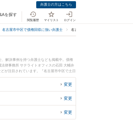
弁護士の方はこちら
&Aを探す
閲覧履歴
マイリスト
ログイン
名古屋市中区で債権回収に強い弁護士
名古屋市中区で内容証明作成送付に強
士、解決事例を持つ弁護士なども掲載中。債権
法律事務所 サテライトオフィスの石田 大輔弁
などが注目されています。『名古屋市中区で土日
績豊富な近くの弁護士を検索したい』『初回相談
です。
変更
変更
変更