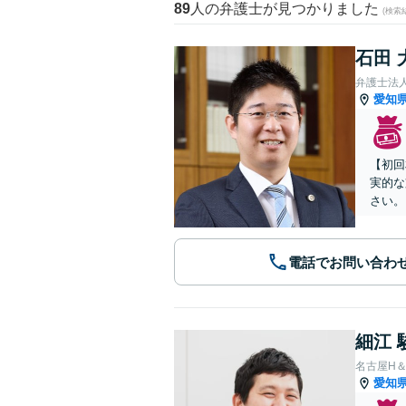
89
人の弁護士が見つかりました
(検索
石田 
弁護士法
愛知
【初回
実的な
さい。
電話でお問い合わ
細江 
名古屋H
愛知