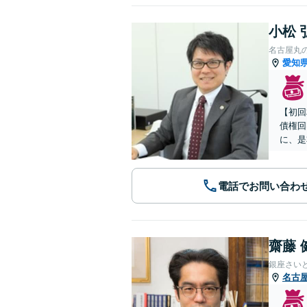
小松 
名古屋丸
愛知
【初回
債権回
に、是
電話でお問い合わ
齋藤 
銀座さい
名古