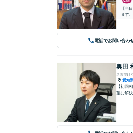
【当日
ます。
電話でお問い合わ
奥田 
名古屋け
愛知
【初回相
望む解決