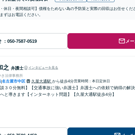
・休日・夜間相談可】債権をためない為の予防策と実際の回収はお任せくだ
まずはお電話ください。
せ
メー
和之
弁護士
インタビューを見る
やき法律事務所
県
名古屋市中区
久屋大通駅
から徒歩4分
営業時間：本日定休日
|
談３０分無料】【交通事故に強い弁護士】弁護士への依頼で納得の解決
へと導きます【インターネット問題】【久屋大通駅徒歩4分】