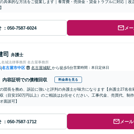
の具体的な方法をご提案します｜養育費・売掛金・貸金トラブルに対応｜改
】
せ
メー
健司
弁護士
人名城法律事務所 名古屋事務所
県
名古屋市中区
名古屋城駅
から徒歩5分
営業時間：本日定休日
|
内容証明での債権回収
料金表を見る
の団長を務め、訴訟に強いと評判の弁護士が味方になります【弁護士27名在
収（目安150万円以上）のご相談はお任せください。工事代金、売買代、制
オ面談可】
せ
メール