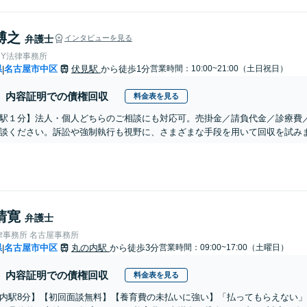
博之
弁護士
インタビューを見る
＆Y法律事務所
県
名古屋市中区
伏見駅
から徒歩1分
営業時間：10:00~21:00（土日祝日）
|
内容証明での債権回収
料金表を見る
駅１分】法人・個人どちらのご相談にも対応可。売掛金／請負代金／診療費
談ください。訴訟や強制執行も視野に、さまざまな手段を用いて回収を試みま
清寛
弁護士
律事務所 名古屋事務所
県
名古屋市中区
丸の内駅
から徒歩3分
営業時間：09:00~17:00（土曜日）
|
内容証明での債権回収
料金表を見る
内駅8分】【初回面談無料】【養育費の未払いに強い】「払ってもらえない