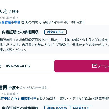
弘之
弁護士
の内法律事務所
県
名古屋市中区
丸の内駅
から徒歩4分
営業時間：本日定休日
|
内容証明での債権回収
料金表を見る
相談無料（※請求額60万円以上のご相談）】【丸の内駅４分】個人間の貸金
収を承ります。借用書の有無に拘らず、証拠次第で回収ができる場合があり
非ご相談ください。
せ
メール
健博
弁護士
インタビューを見る
とう法律事務所
屋市中区
からも相談受付中
面談方法(対面・電話・ビデオなど)は応相談
営業時間
内容証明での債権回収
事例を見る(1件)
料金表を見る