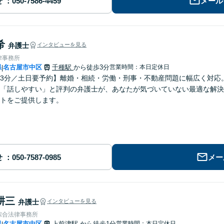
せ
メール
希
弁護士
インタビューを見る
律事務所
県
名古屋市中区
千種駅
から徒歩3分
営業時間：本日定休日
|
3分／土日要予約】離婚・相続・労働・刑事・不動産問題に幅広く対応
「話しやすい」と評判の弁護士が、あなたが気づいていない最適な解決
トをご提供します。
せ
メー
耕三
弁護士
インタビューを見る
綜合法律事務所
県
名古屋市中区
上前津駅
から徒歩1分
営業時間：本日定休日