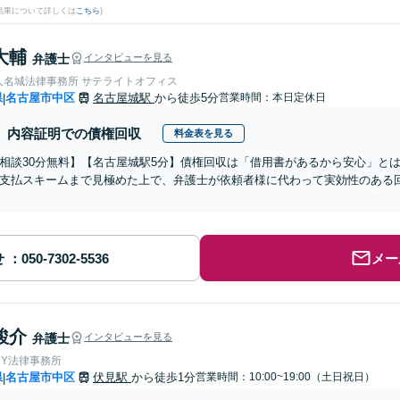
結果について詳しくは
こちら
)
大輔
弁護士
インタビューを見る
人名城法律事務所 サテライトオフィス
県
名古屋市中区
名古屋城駅
から徒歩5分
営業時間：本日定休日
|
内容証明での債権回収
料金表を見る
相談30分無料】【名古屋城駅5分】債権回収は「借用書があるから安心」と
支払スキームまで見極めた上で、弁護士が依頼者様に代わって実効性のある
せ
メー
駿介
弁護士
インタビューを見る
＆Y法律事務所
県
名古屋市中区
伏見駅
から徒歩1分
営業時間：10:00~19:00（土日祝日）
|