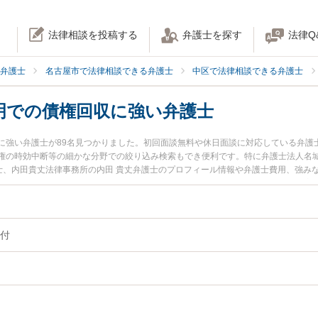
法律相談を投稿する
弁護士を探す
法律Q
弁護士
名古屋市で法律相談できる弁護士
中区で法律相談できる弁護士
明での債権回収に強い弁護士
に強い弁護士が89名見つかりました。初回面談無料や休日面談に対応している弁護
権の時効中断等の細かな分野での絞り込み検索もでき便利です。特に弁護士法人名城
護士、内田貴丈法律事務所の内田 貴丈弁護士のプロフィール情報や弁護士費用、強み
ブルを今すぐに弁護士に相談したい』『内容証明での債権回収のトラブル解決の実
名古屋市中区内の弁護士に相談予約したい』などでお困りの相談者さんにおすすめ
付