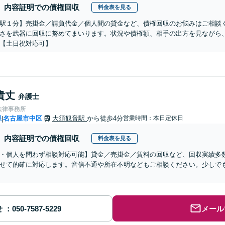
内容証明での債権回収
料金表を見る
駅１分】売掛金／請負代金／個人間の貸金など、債権回収のお悩みはご相談
さを武器に回収に努めてまいります。状況や債権額、相手の出方を見ながら
【土日祝対応可】
貴丈
弁護士
法律事務所
県
名古屋市中区
大須観音駅
から徒歩4分
営業時間：本日定休日
|
内容証明での債権回収
料金表を見る
・個人を問わず相談対応可能】貸金／売掛金／賃料の回収など、回収実績多
せて的確に対応します。音信不通や所在不明などもご相談ください。少しで
せ
メール