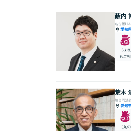
藪内 
名古屋H
愛知
【伏見
もご相
荒木 
旭合同法
愛知
【丸の