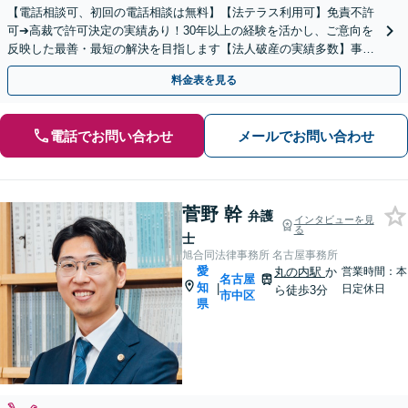
【電話相談可、初回の電話相談は無料】【法テラス利用可】免責不許
可➔高裁で許可決定の実績あり！30年以上の経験を活かし、ご意向を
反映した最善・最短の解決を目指します【法人破産の実績多数】事業
再生のご相談にも対応【夜間休日対応】【丸の内駅3分】
料金表を見る
電話でお問い合わせ
メールでお問い合わせ
菅野 幹
弁護
インタビューを見
る
士
旭合同法律事務所 名古屋事務所
愛
丸の内駅
か
営業時間：本
名古屋
知
|
日定休日
ら徒歩3分
市中区
県