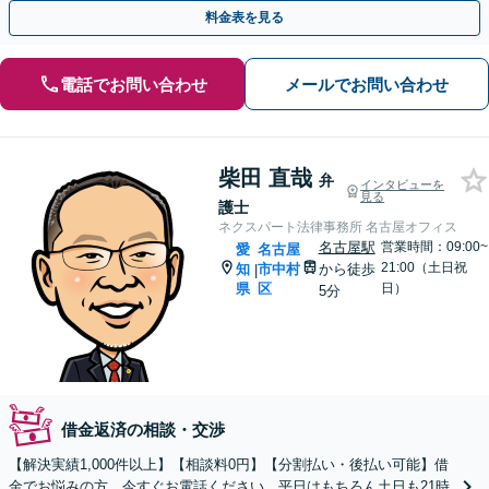
やすい雰囲気の事務所です【伏見駅徒歩1分】
料金表を見る
電話でお問い合わせ
メールでお問い合わせ
柴田 直哉
弁
インタビューを
見る
護士
ネクスパート法律事務所 名古屋オフィス
名古屋駅
営業時間：09:00~
愛
名古屋
21:00（土日祝
知
市中村
から徒歩
|
県
区
日）
5分
借金返済の相談・交渉
【解決実績1,000件以上】【相談料0円】【分割払い・後払い可能】借
金でお悩みの方、今すぐお電話ください。平日はもちろん土日も21時