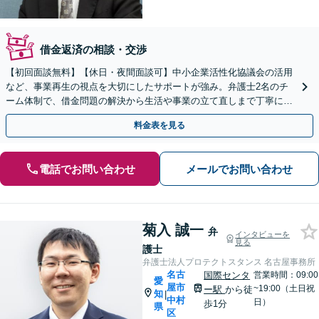
借金返済の相談・交渉
【初回面談無料】【休日・夜間面談可】中小企業活性化協議会の活用
など、事業再生の視点を大切にしたサポートが強み。弁護士2名のチ
ーム体制で、借金問題の解決から生活や事業の立て直しまで丁寧に寄
り添います。【法人・個人】
料金表を見る
電話でお問い合わせ
メールでお問い合わせ
菊入 誠一
弁
インタビューを
見る
護士
弁護士法人プロテクトスタンス 名古屋事務所
名古
国際センタ
営業時間：09:00
愛
屋市
~19:00（土日祝
ー駅
から徒
知
|
中村
日）
歩1分
県
区