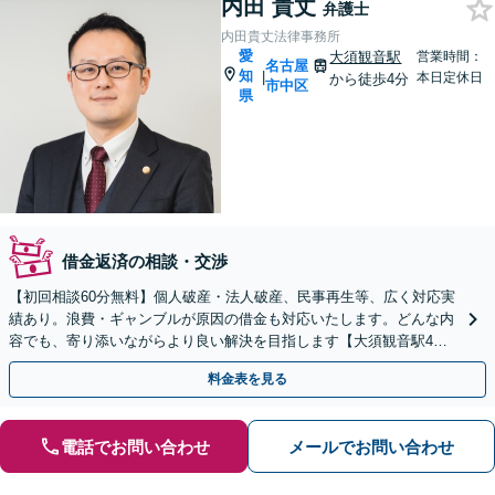
内田 貴丈
弁護士
内田貴丈法律事務所
愛
大須観音駅
営業時間：
名古屋
知
|
本日定休日
から徒歩4分
市中区
県
借金返済の相談・交渉
【初回相談60分無料】個人破産・法人破産、民事再生等、広く対応実
績あり。浪費・ギャンブルが原因の借金も対応いたします。どんな内
容でも、寄り添いながらより良い解決を目指します【大須観音駅4
分】【土日祝対応可】
料金表を見る
電話でお問い合わせ
メールでお問い合わせ