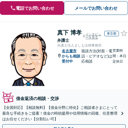
電話でお問い合わせ
メールでお問い合わせ
真下 博孝
東京都
インタビュ
ーを見る
弁護士
弁護士法人ましも法律事務所
営業時
名古屋市
面談方法(対面・電
からも相談
話・ビデオなど)は
間：本日
受付中
応相談
定休日
借金返済の相談・交渉
【全国対応】【相談無料】【借金分野に特化】ご相談者さまにとって
最良な手続きをご提案！借金の時効援用や信用情報の回復、任意整理
はお任せください【分割払い可】