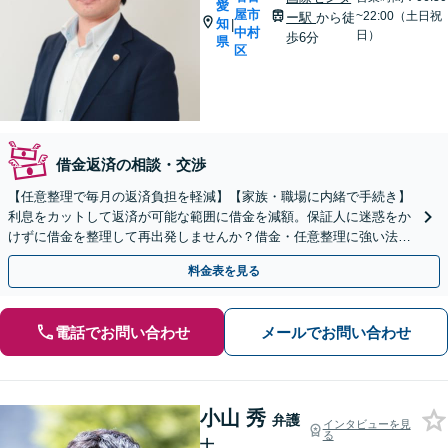
愛
屋市
~22:00（土日祝
ー駅
から徒
知
|
中村
日）
歩6分
県
区
借金返済の相談・交渉
【任意整理で毎月の返済負担を軽減】【家族・職場に内緒で手続き】
利息をカットして返済が可能な範囲に借金を減額。保証人に迷惑をか
けずに借金を整理して再出発しませんか？借金・任意整理に強い法律
事務所【実績5,000件以上】【財産を残して借金整理】
料金表を見る
電話でお問い合わせ
メールでお問い合わせ
小山 秀
弁護
インタビューを見
る
士