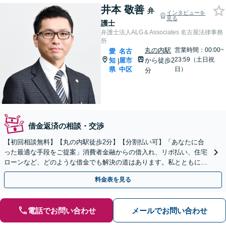
井本 敬善
弁
インタビューを
見る
護士
弁護士法人ALG＆Associates 名古屋法律事務
所
丸の内駅
営業時間：00:00~
愛
名古
23:59（土日祝
知
屋市
から徒歩2
|
県
中区
日）
分
借金返済の相談・交渉
【初回相談無料】【丸の内駅徒歩2分】【分割払い可】「あなたに合
った最適な手段をご提案」消費者金融からの借入れ、リボ払い、住宅
ローンなど、どのような借金でも解決の道はあります。私とともに最
善の解決を図りましょう【安心の完全個室対応／秘密厳守】
料金表を見る
電話でお問い合わせ
メールでお問い合わせ