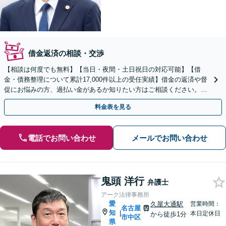
借金返済の相談・交渉
【相談は何度でも無料】【当日・夜間・土日祝日の対応可能】【借
金・債務整理について累計17,000件以上の受任実績】借金の返済や督
促にお悩みの方、過払い金があるか知りたい方はご相談ください。ベ
ストな解決策を提案いたします。
料金表を見る
電話でお問い合わせ
メールでお問い合わせ
鬼頭 洋行
弁護士
アーク法律事務所
愛
久屋大通駅
営業時間：
名古屋
知
|
本日定休日
から徒歩1分
市中区
県