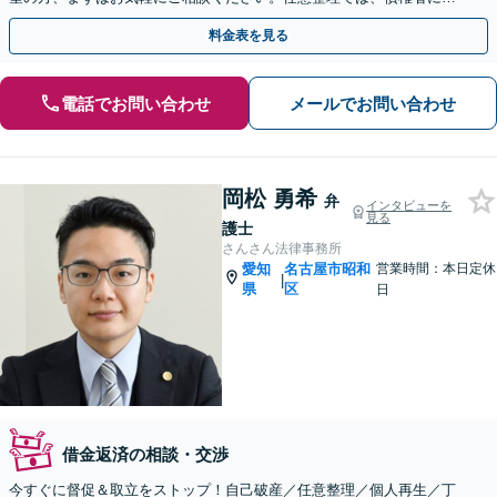
して粘り強く交渉いたします！
料金表を見る
電話でお問い合わせ
メールでお問い合わせ
岡松 勇希
弁
インタビューを
見る
護士
さんさん法律事務所
愛知
名古屋市昭和
営業時間：本日定休
|
県
区
日
借金返済の相談・交渉
今すぐに督促＆取立をストップ！自己破産／任意整理／個人再生／丁