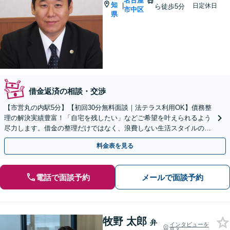
名古屋
知
|
日定休日
ら徒歩5分
市中区
県
借金返済の相談・交渉
【市営丸の内駅5分】【初回30分無料面談｜法テラス利用OK】債務整
理の解決実績豊富！「自宅を残したい」などご希望を叶えられるよう
尽力します。借金の整理だけではなく、浪費しない生活スタイルの提
案可。今度こそやり直したい方はぜひご相談ください。
料金表を見る
電話で面談予約
メールで面談予約
牧野 太郎
弁
インタビューを