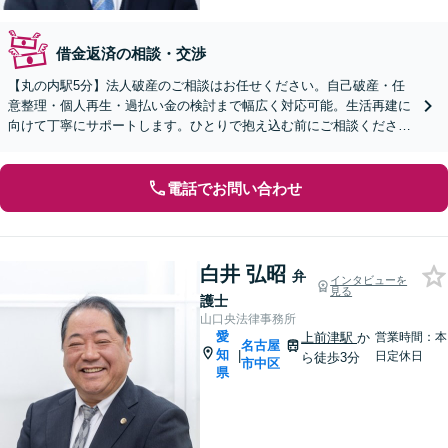
借金返済の相談・交渉
【丸の内駅5分】法人破産のご相談はお任せください。自己破産・任
意整理・個人再生・過払い金の検討まで幅広く対応可能。生活再建に
向けて丁寧にサポートします。ひとりで抱え込む前にご相談ください
【オンライン面談OK】【休日・夜間相談可】
電話でお問い合わせ
白井 弘昭
弁
インタビューを
見る
護士
山口央法律事務所
愛
上前津駅
か
営業時間：本
名古屋
知
|
日定休日
ら徒歩3分
市中区
県