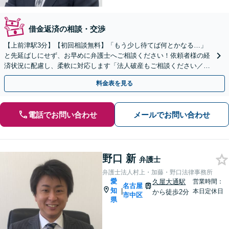
借金返済の相談・交渉
【上前津駅3分】【初回相談無料】「もう少し待てば何とかなる…」
と先延ばしにせず、お早めに弁護士へご相談ください！依頼者様の経
済状況に配慮し、柔軟に対応します「法人破産もご相談ください／会
社の状況に応じたアドバイスを提供」【休日・夜間相談可】
料金表を見る
電話でお問い合わせ
メールでお問い合わせ
野口 新
弁護士
弁護士法人村上・加藤・野口法律事務所
愛
久屋大通駅
営業時間：
名古屋
知
|
本日定休日
から徒歩2分
市中区
県