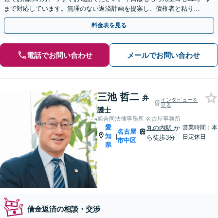
まで対応しています。無理のない返済計画を提案し、債権者と粘り強
く交渉いたします。
料金表を見る
電話でお問い合わせ
メールでお問い合わせ
三池 哲二
弁
インタビューを
見る
護士
旭合同法律事務所 名古屋事務所
愛
丸の内駅
か
営業時間：本
名古屋
知
|
日定休日
ら徒歩3分
市中区
県
借金返済の相談・交渉