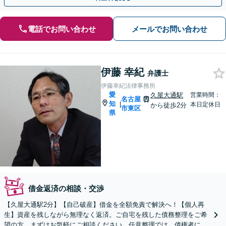
電話でお問い合わせ
メールでお問い合わせ
伊藤 幸紀
弁護士
伊藤幸紀法律事務所
愛
久屋大通駅
営業時間：
名古屋
知
|
本日定休日
から徒歩2分
市東区
県
借金返済の相談・交渉
【久屋大通駅2分】【自己破産】借金を全額免責で解決へ！【個人再
生】資産を残しながら無理なく返済。ご自宅を残した債務整理をご希
望の方、まずはお気軽にご相談ください。任意整理では、債権者に対