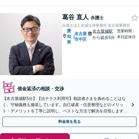
葛谷 直人
弁護士
弁護士法人名城法律事務所 名古屋事務所
愛
名古屋城駅
営業時間：
名古屋
知
|
本日定休日
から徒歩5分
市中区
県
借金返済の相談・交渉
【名古屋城駅5分】【法テラス利用可】相談者さまを責めることはな
く、守秘義務も徹底しています。自己破産・任意整理などのメリッ
ト・デメリットを丁寧に説明し、ベストな方法で解決を目指します
【完全個室】
料金表を見る