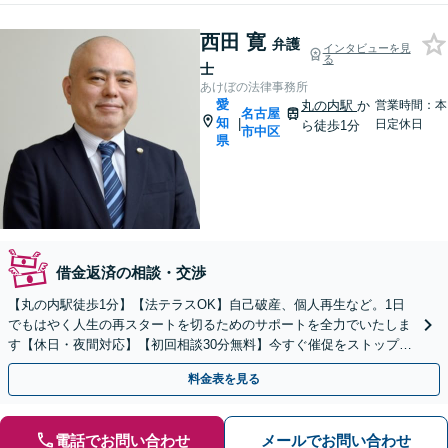
西田 寛
弁護
インタビューを見
る
士
あけぼの法律事務所
愛
丸の内駅
か
営業時間：本
名古屋
知
|
日定休日
ら徒歩1分
市中区
県
借金返済の相談・交渉
【丸の内駅徒歩1分】【法テラスOK】自己破産、個人再生など。1日
でもはやく人生の再スタートを切るためのサポートを全力でいたしま
す【休日・夜間対応】【初回相談30分無料】今すぐ催促をストップし
ます！お気軽にご相談ください。
料金表を見る
電話でお問い合わせ
メールでお問い合わせ