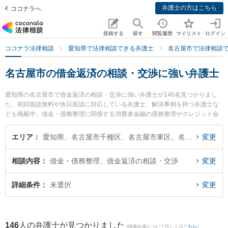
弁護士の方はこちら
ココナラへ
投稿する
探す
閲覧履歴
マイリスト
ログイン
ココナラ法律相談
愛知県で法律相談できる弁護士
名古屋市で法律相談
名古屋市の借金返済の相談・交渉に強い弁護士
愛知県の名古屋市で借金返済の相談・交渉に強い弁護士が146名見つかりまし
た。初回面談無料や休日面談に対応している弁護士、解決事例を持つ弁護士な
ども掲載中。借金・債務整理に関係する消費者金融の債務整理やクレジット会
社の債務整理、リボ払いの債務整理等の細かな分野での絞り込み検索もでき便
利です。特にオリンピア法律事務所の田代 洋介弁護士や名古屋丸の内法律事務
エリア
愛知県、名古屋市千種区、名古屋市東区、名古屋市北区、名古屋市西区、名古屋市中村区、名古屋市中区、名古屋市昭和区、名古屋市瑞穂区、名古屋市熱田区、名古屋市中川区、名古屋市港区、名古屋市南区、名古屋市守山区、名古屋市緑区、名古屋市名東区、名古屋市天白区
変更
所の小松 弘之弁護士、伊藤幸紀法律事務所の伊藤 幸紀弁護士のプロフィール情
報や弁護士費用、強みなどが注目されています。『名古屋市で土日や夜間に発
相談内容
借金・債務整理、借金返済の相談・交渉
変更
生した借金返済の相談・交渉のトラブルを今すぐに弁護士に相談したい』『借
金返済の相談・交渉のトラブル解決の実績豊富な近くの弁護士を検索したい』
『初回相談無料で借金返済の相談・交渉を法律相談できる名古屋市内の弁護士
詳細条件
未選択
変更
に相談予約したい』などでお困りの相談者さんにおすすめです。
146
人の弁護士が見つかりました
(検索結果について詳しくは
こちら
)