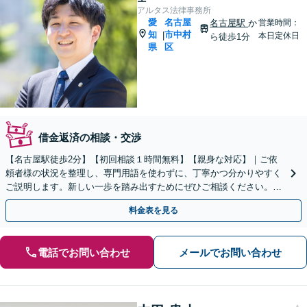
アルタス法律事務所
愛
名古屋
名古屋駅
か
営業時間：
知
市中村
|
本日定休日
ら徒歩1分
県
区
借金返済の相談・交渉
【名古屋駅徒歩2分】【初回相談１時間無料】【親身な対応】｜ご依
頼者様の状況を整理し、専門用語を使わずに、丁寧かつ分かりやすく
ご説明します。新しい一歩を踏み出すためにぜひご相談ください。＜
支払い方法相談可＞
料金表を見る
電話でお問い合わせ
メールでお問い合わせ