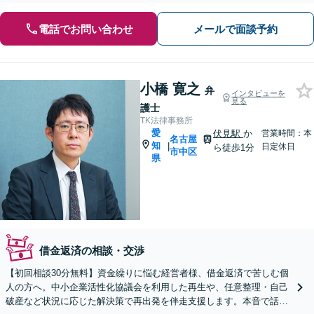
電話でお問い合わせ
メールで面談予約
小橋 寛之
弁
インタビューを
見る
護士
TK法律事務所
愛
伏見駅
か
営業時間：本
名古屋
知
|
日定休日
ら徒歩1分
市中区
県
借金返済の相談・交渉
【初回相談30分無料】資金繰りに悩む経営者様、借金返済で苦しむ個
人の方へ。中小企業活性化協議会を利用した再生や、任意整理・自己
破産など状況に応じた解決策で再出発を伴走支援します。本音で話し