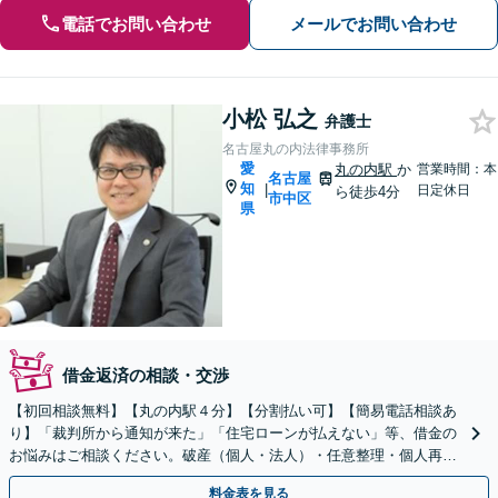
電話でお問い合わせ
メールでお問い合わせ
小松 弘之
弁護士
名古屋丸の内法律事務所
愛
丸の内駅
か
営業時間：本
名古屋
知
|
日定休日
ら徒歩4分
市中区
県
借金返済の相談・交渉
【初回相談無料】【丸の内駅４分】【分割払い可】【簡易電話相談あ
り】「裁判所から通知が来た」「住宅ローンが払えない」等、借金の
お悩みはご相談ください。破産（個人・法人）・任意整理・個人再生
等、ご意向に配慮しつつ最良の解決を追求します。
料金表を見る