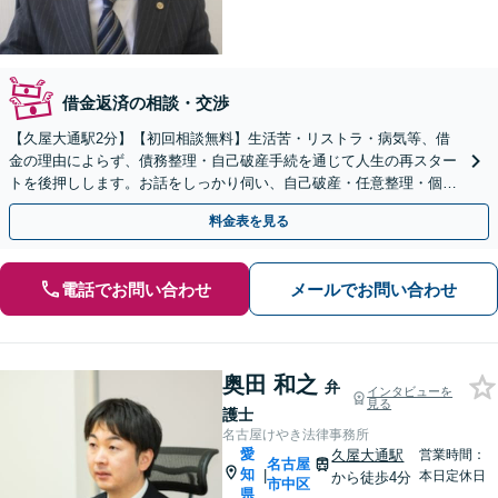
借金返済の相談・交渉
【久屋大通駅2分】【初回相談無料】生活苦・リストラ・病気等、借
金の理由によらず、債務整理・自己破産手続を通じて人生の再スター
トを後押しします。お話をしっかり伺い、自己破産・任意整理・個人
再生等、最良と思われる方針をお示ししてサポート致します
料金表を見る
電話でお問い合わせ
メールでお問い合わせ
奥田 和之
弁
インタビューを
見る
護士
名古屋けやき法律事務所
愛
久屋大通駅
営業時間：
名古屋
知
|
本日定休日
から徒歩4分
市中区
県