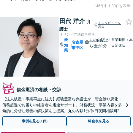
146件中 1-30件を表示
田代 洋介
弁
インタビューを
見る
護士
オリンピア法律事務所
愛
丸の内駅
か
営業時間：本
名古屋
知
|
日定休日
ら徒歩1分
市中区
県
借金返済の相談・交渉
【法人破産・事業再生に注力】経験豊富な弁護士が、資金繰り悪化・
債務超過でお困りの経営者を迅速サポート。財務状況・事業内容を多
角的に分析し最善の解決策をご提案。丸の内駅1分/休日夜間相談可/W
EB面談対応
事例を見る(1件)
料金表を見る