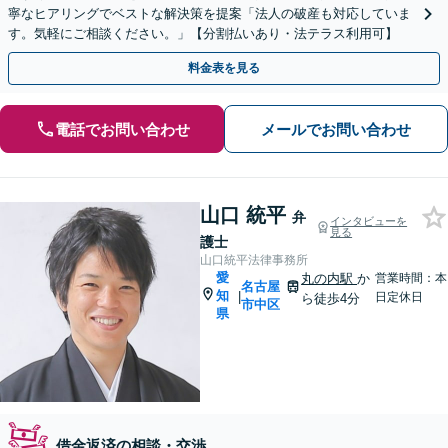
寧なヒアリングでベストな解決策を提案「法人の破産も対応していま
す。気軽にご相談ください。」【分割払いあり・法テラス利用可】
料金表を見る
電話でお問い合わせ
メールでお問い合わせ
山口 統平
弁
インタビューを
見る
護士
山口統平法律事務所
愛
丸の内駅
か
営業時間：本
名古屋
知
|
日定休日
ら徒歩4分
市中区
県
借金返済の相談・交渉