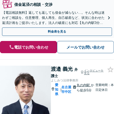
借金返済の相談・交渉
【電話相談無料】返しても返しても借金が減らない…。そんな時は迷
わずご相談を。任意整理、個人再生、自己破産など、状況に合わせた
返済計画をご提示いたします。法人の破産にも対応【丸の内駅3分】
【祝日以外対応可】【WEB面談可】
料金表を見る
電話でお問い合わせ
メールでお問い合わせ
渡邉 義光
弁
インタビューを
見る
護士
よしみつ法律事務所
愛
丸の内駅
か
営業時間：本
名古屋
知
|
日定休日
ら徒歩5分
市中区
県