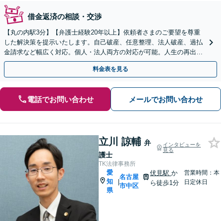
借金返済の相談・交渉
【丸の内駅3分】【弁護士経験20年以上】依頼者さまのご要望を尊重
した解決策を提示いたします。自己破産、任意整理、法人破産、過払
金請求など幅広く対応。個人・法人両方の対応が可能。人生の再出発
を全力サポート【初回面談無料】【完全個室で秘密厳守】
料金表を見る
電話でお問い合わせ
メールでお問い合わせ
立川 諒輔
弁
インタビューを
見る
護士
TK法律事務所
愛
伏見駅
か
営業時間：本
名古屋
知
|
日定休日
ら徒歩1分
市中区
県