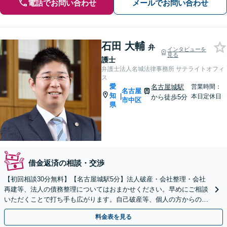
電話でお問い合わせ
メールでお問い合わせ
石田 大輔
弁
インタビューを
見る
護士
弁護士法人名城法律事務所 サテライトオフィ
ス
愛
名古屋城駅
営業時間：
名古屋
知
|
本日定休日
から徒歩5分
市中区
県
借金返済の相談・交渉
【初回相談30分無料】【名古屋城駅5分】法人破産・会社整理・会社
再建等、法人の債務整理についてはおまかせください。早めにご相談
いただくことで打ち手も広がります。自己破産等、個人の方からの債
務整理のご相談も承っております。
料金表を見る