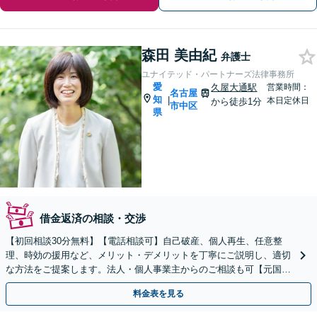
森田 美由紀
弁護士
ユナイテッド・パートナーズ法律事務所
愛
久屋大通駅
営業時間：
名古屋
知
|
本日定休日
から徒歩1分
市中区
県
借金返済の相談・交渉
【初回相談30分無料】【電話相談可】自己破産、個人再生、任意整
理、時効の援用など、メリット・デメリットを丁寧にご説明し、適切
な方法をご提案します。法人・個人事業主からのご相談も可【元国税
専門官】【久屋大通駅1分】
料金表を見る