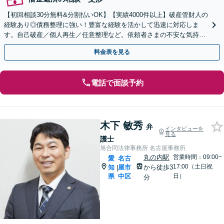
【初回相談30分無料&分割払いOK】【実績4000件以上】破産管財人の
経験あり◎債務整理に強い！豊富な経験を活かして迅速に対応しま
す。自己破産／個人再生／任意整理など。依頼者さまの不安な気持ち
に寄り添い全力でサポート。法人破産もお任せ。
料金表を見る
電話で面談予約
木下 敏秀
弁
インタビューを
見る
護士
旭合同法律事務所 名古屋事務所
丸の内駅
営業時間：09:00~
愛
名古
17:00（土日祝
知
屋市
から徒歩3
|
県
中区
日）
分