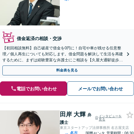
借金返済の相談・交渉
【初回相談無料】自己破産で借金を0円に！自宅や車が残せる任意整
理／個人再生についても対応します。借金問題を解決して生活を再建
するために、まずは経験豊富な弁護士にご相談を【久屋大通駅徒歩4
分】
料金表を見る
電話でお問い合わせ
メールでお問い合わせ
田岸 大輝
弁
インタビューを
見る
護士
東京スタートアップ法律事務所 名古屋支店
名古
国際センタ
営業時間：06:30