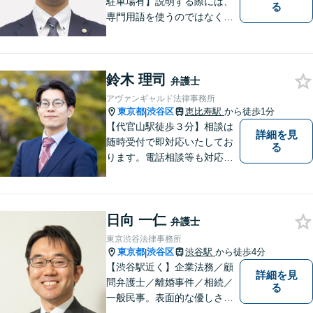
駐車場有】説明する際には、
る
専門用語を使うのではなく、
平易な言葉でお伝えするよう
に努めています。丁寧にご意
向を伺いながら最善の解決に
鈴木 理司
向けて、10年以上にわたる弁
弁護士
護士活動から得た知識・経験
アヴァンギャルド法律事務所
をフル活用して解決を目指し
東京都
渋谷区
恵比寿駅
から徒歩1分
|
ます。
【代官山駅徒歩３分】相談は
詳細を見
随時受付で即対応いたしてお
る
ります。電話相談等も対応可
能です。すべてのご相談者様
の、明日の幸せのために、私
は全力を尽くします。
日向 一仁
弁護士
東京渋谷法律事務所
東京都
渋谷区
渋谷駅
から徒歩4分
|
【渋谷駅近く】企業法務／顧
詳細を見
問弁護士／離婚事件／相続／
る
一般民事。表面的な優しさだ