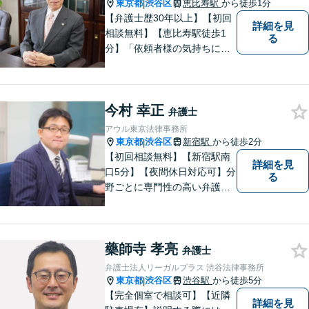
東京都
渋谷区
恵比寿駅
から徒歩1分
|
【弁護士歴30年以上】【初回
詳細を見
相談無料】【恵比寿駅徒歩1
る
分】「依頼者様の気持ちにな
って、丁寧に」。常に新しい
情報や技術を取り入れつつ、
長年の経験を活かします。企
今村 幸正
業法務・借金・刑事事件・労
弁護士
働トラブル・離婚問題などお
アウル東京法律事務所
悩みのことはぜひご相談下さ
東京都
渋谷区
新宿駅
から徒歩2分
|
い。
【初回相談無料】【新宿駅南
詳細を見
口5分】【夜間休日対応可】分
る
野ごとに専門性の高い弁護士
が対応、充実したリーガルサ
ービスの提供を目指します
藥師寺 孝亮
弁護士
弁護士法人リーガルプラス 渋谷法律事務所
東京都
渋谷区
渋谷駅
から徒歩5分
|
【完全個室で相談可】【近隣
詳細を見