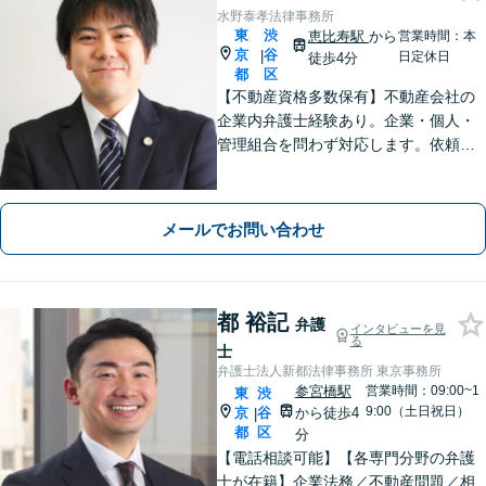
水野泰孝法律事務所
東
渋
恵比寿駅
から
営業時間：本
京
谷
|
日定休日
徒歩4分
都
区
【不動産資格多数保有】不動産会社の
企業内弁護士経験あり。企業・個人・
管理組合を問わず対応します。依頼者
さまにとっての最善を目指します。
【オンライン面談OK】【代官山駅4
分・恵比寿駅6分】
メールでお問い合わせ
都 裕記
弁護
インタビューを見
る
士
弁護士法人新都法律事務所 東京事務所
参宮橋駅
営業時間：09:00~1
東
渋
9:00（土日祝日）
京
谷
から徒歩4
|
都
区
分
【電話相談可能】【各専門分野の弁護
士が在籍】企業法務／不動産問題／相