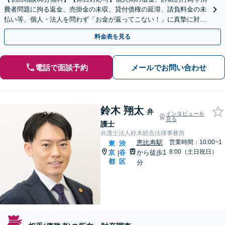
費者問題に拘る返金、売掛金の未収、貸付債権の延滞、請負料金の未
払い等、個人・法人を問わず「お金が返ってこない！」に真摯に対応
します。面倒な手続きは弁護士がすべて代行します。
料金表を見る
電話で面談予約
メールでお問い合わせ
鈴木 翔太
弁
インタビューを
見る
護士
弁護士法人鈴木総合法律事務所
恵比寿駅
営業時間：10:00~1
東
渋
8:00（土日祝日）
京
谷
から徒歩1
|
都
区
分