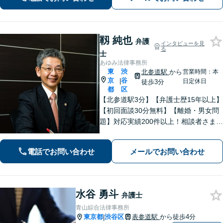
靱 純也
弁護
インタビューを見
る
士
あゆみ法律事務所
東
渋
北参道駅
から
営業時間：本
京
谷
|
日定休日
徒歩3分
都
区
【北参道駅3分】【弁護士歴15年以上】
【初回面談30分無料】【離婚・男女問
題】対応実績200件以上！相談者さまが
求める本当の解決を目指します。【交
通事故】後遺障害等級非該当から高次
電話でお問い合わせ
メールでお問い合わせ
脳機能障害などの高額賠償まで解決実
績多数！
水谷 勇斗
弁護士
青山綜合法律事務所
東京都
渋谷区
表参道駅
から徒歩4分
|