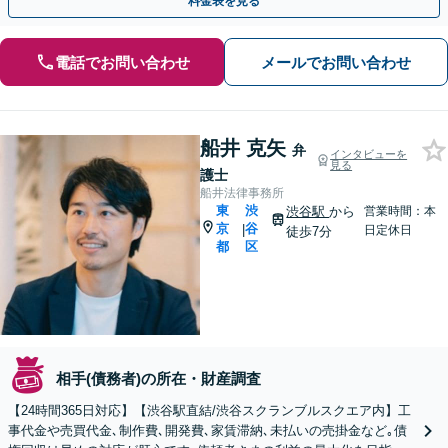
料金表を見る
電話でお問い合わせ
メールでお問い合わせ
船井 克矢
弁
インタビューを
見る
護士
船井法律事務所
東
渋
渋谷駅
から
営業時間：本
京
谷
|
日定休日
徒歩7分
都
区
相手(債務者)の所在・財産調査
【24時間365日対応】【渋谷駅直結/渋谷スクランブルスクエア内】工
事代金や売買代金､制作費､開発費､家賃滞納､未払いの売掛金など｡債