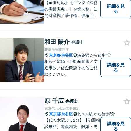
【全国対応】【エンタメ法務
詳細を見
の実績多数！】企業法務、知
る
的財産権／著作権、債権回収
その他の裁判など、お困りの
際はご相談ください。WEB会
議システム導入で円滑にリー
和田 陽介
ガルサービスをお届けしま
弁護士
す。
花鳥法律事務所
東京都
渋谷区
渋谷駅
から徒歩3分
|
相続／離婚／不動産問題／交
詳細を見
通事故／借金問題その他ご相
る
談ください。
原 千広
弁護士
東京代々木法律事務所
東京都
渋谷区
代々木駅
から徒歩2分
|
【代々木駅より2分】【初回相
詳細を見
談無料】遺産相続、離婚・男
る