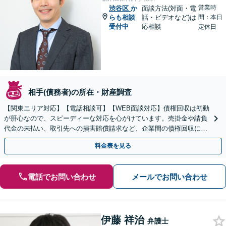
営業時
渋谷区
か
面談方法(対面・電
らも相談
話・ビデオなど)は
間：本日
受付中
応相談
定休日
相手(債務者)の所在・財産調査
【関東エリア対応】【電話相談可】【WEB面談対応】債権回収は初動
が肝心なので、スピーディーな対応を心がけています。売掛金や請負
代金の未払い、取引先への損害賠償請求など、企業間の債権回収に幅
広く対応「フリーランスの報酬未払いもご相談ください」
料金表を見る
電話でお問い合わせ
メールでお問い合わせ
伊藤 祥治
弁護士