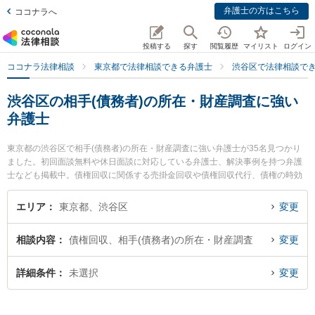
弁護士の方はこちら
ココナラへ
投稿する
探す
閲覧履歴
マイリスト
ログイン
ココナラ法律相談
東京都で法律相談できる弁護士
渋谷区で法律相談で
渋谷区の相手(債務者)の所在・財産調査に強い
弁護士
東京都の渋谷区で相手(債務者)の所在・財産調査に強い弁護士が35名見つかり
ました。初回面談無料や休日面談に対応している弁護士、解決事例を持つ弁護
士なども掲載中。債権回収に関係する売掛金回収や債権回収代行、債権の時効
中断等の細かな分野での絞り込み検索もでき便利です。特にマネテック法律税
務事務所の朝倉 誠弁護士や弁護士法人アビエス法律事務所の林 章太郎弁護士、
エリア
東京都、渋谷区
変更
船井法律事務所の船井 克矢弁護士のプロフィール情報や弁護士費用、強みなど
が注目されています。『渋谷区で土日や夜間に発生した相手(債務者)の所在・財
相談内容
債権回収、相手(債務者)の所在・財産調査
変更
産調査のトラブルを今すぐに弁護士に相談したい』『相手(債務者)の所在・財産
調査のトラブル解決の実績豊富な近くの弁護士を検索したい』『初回相談無料
で相手(債務者)の所在・財産調査を法律相談できる渋谷区内の弁護士に相談予約
詳細条件
未選択
変更
したい』などでお困りの相談者さんにおすすめです。