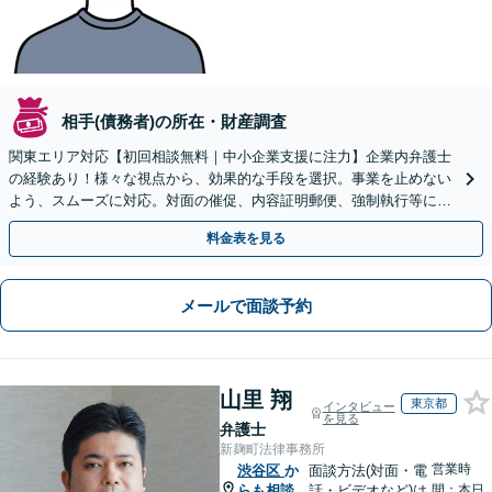
相手(債務者)の所在・財産調査
関東エリア対応【初回相談無料｜中小企業支援に注力】企業内弁護士
の経験あり！様々な視点から、効果的な手段を選択。事業を止めない
よう、スムーズに対応。対面の催促、内容証明郵便、強制執行等に精
通。お困りの方はすぐにご相談を【オンライン面談◎】
料金表を見る
メールで面談予約
山里 翔
東京都
インタビュー
を見る
弁護士
新麹町法律事務所
営業時
渋谷区
か
面談方法(対面・電
らも相談
話・ビデオなど)は
間：本日