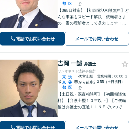
都
区
分
【365日対応】【初回電話相談無料】ど
んな事案もスピード解決！依頼者さま
の一番の理解者として尽力します！注
力分野は、刑事事件／詐欺・消費者問
題／インターネット／男女問題／相続
電話でお問い合わせ
メールでお問い合わせ
／債権回収／不動産／企業法務など
【完全個室】【代々木駅3分】
吉岡 一誠
弁護士
ワンオネスト法律事務所
代官山駅
営業時間：00:00~2
東
渋
3:55（土日祝日）
京
谷
から徒歩2
|
都
区
分
【土日祝・深夜相談可】【初回相談無
料】【弁護士歴１０年以上】【ご依頼
後は弁護士の直通ＬＩＮＥでいつでも
連絡可能】【刑事事件・不動産トラブ
ル・企業法務・男女トラブル・ナイト
ワークトラブルに注力】
電話でお問い合わせ
メールでお問い合わせ