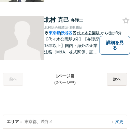
けではなく、常に依頼者のた
めに法律の専門家として動け
る弁護士を目指して日々努力
北村 克己
をしております。お気軽にご
弁護士
相談ください。
北村総合戦略法律事務所
東京都
渋谷区
代々木公園駅
から徒歩3分
|
【代々木公園駅3分】【弁護歴
詳細を見
15年以上】国内・海外の企業
る
法務（M&A、株式関係、証券
関係、予防法務等）を中心に
幅広い事案に対応可能です。
公益活動にも注力していま
1ページ目
す。クライアントの皆様と力
前へ
次へ
(2ページ中)
を合わせて最善の戦略を構築
いたしたいと存じます。
エリア
東京都、渋谷区
変更