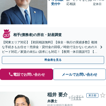
受付中
応相談
定休日
相手(債務者)の所在・財産調査
【関東エリア対応】【初回相談無料】【保全・執行の実績多数】複雑
な手続きもお任せ！売掛金・貸付金の回収／時効で泣かないためのス
ピード対応／家賃の未払い請求にも対応！【夜間・休日面談可】【完
全個室】
料金表を見る
電話でお問い合わせ
メールでお問い合わせ
稲井 要介
東京都
インタビュ
ーを見る
弁護士
稲井法律特許事務所