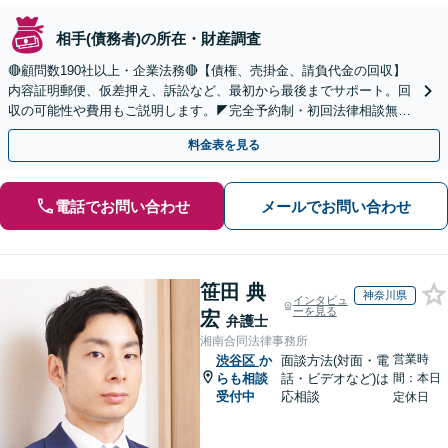
相手(債務者)の所在・財産調査
🔴顧問数190社以上・企業法務🔴【債権、売掛金、請負代金の回収】
内容証明郵便、仮差押え、訴訟など、最初から最後までサポート。回
収の可能性や費用もご説明します。◤完全予約制・初回法律相談無料
◢
料金表を見る
電話でお問い合わせ
メールでお問い合わせ
笹田 典
神奈川県
インタビュ
ーを見る
宏
弁護士
湘南合同法律事務所
営業時
渋谷区
か
面談方法(対面・電
らも相談
話・ビデオなど)は
間：本日
受付中
応相談
定休日