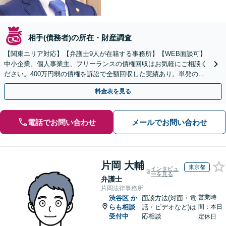
相手(債務者)の所在・財産調査
【関東エリア対応】【弁護士9人が在籍する事務所】【WEB面談可】
中小企業、個人事業主、フリーランスの債権回収はお気軽にご相談く
ださい。400万円弱の債権を訴訟で全額回収した実績あり。単発のご
依頼から、顧問契約まで対応しております
料金表を見る
電話でお問い合わせ
メールでお問い合わせ
片岡 大輔
東京都
インタビュ
ーを見る
弁護士
片岡法律事務所
営業時
渋谷区
か
面談方法(対面・電
らも相談
話・ビデオなど)は
間：本日
受付中
応相談
定休日