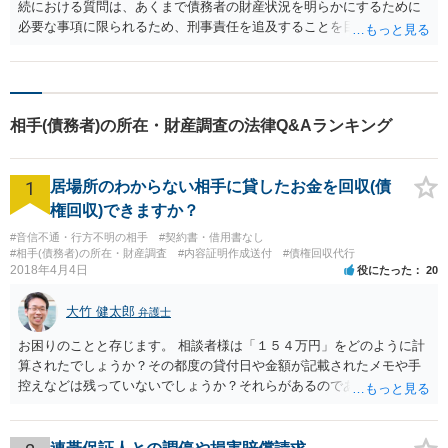
続における質問は、あくまで債務者の財産状況を明らかにするために
必要な事項に限られるため、刑事責任を追及することを目的とした探
索的な質問は認められません。ただし、相談者様が預けた金銭がその
後どうなったのかという質問は、相手方の預貯金残高に関連する質問
として許容される余地があるでしょうから、どこまで詳細な回答が得
られるかは分かりませんが、差し当たり質問事項書に記載して良いか
相手(債務者)の所在・財産調査の法律Q&Aランキング
と思います。
1
居場所のわからない相手に貸したお金を回収(債
権回収)できますか？
#音信不通・行方不明の相手
#契約書・借用書なし
#相手(債務者)の所在・財産調査
#内容証明作成送付
#債権回収代行
2018年4月4日
役にたった
20
大竹 健太郎
弁護士
お困りのことと存じます。 相談者様は「１５４万円」をどのように計
算されたでしょうか？その都度の貸付日や金額が記載されたメモや手
控えなどは残っていないでしょうか？それらがあるのであればメール
と共に証拠として用いることが可能です。メールについては内容次第
です。 彼の住所については住民票上の住所であれば調査することは可
能です。 弁護士に依頼した際の費用にいては現在弁護士費用が自由化