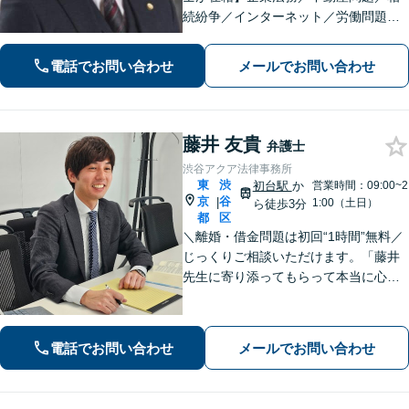
続紛争／インターネット／労働問題／
医療問題／刑事事件／男女問題など、
幅広い分野に対応【英語・韓国語対
電話でお問い合わせ
メールでお問い合わせ
応】大手事務所所属経験あり【夜間・
休日面談可】【完全個室】【参宮橋駅
徒歩4分】
藤井 友貴
弁護士
渋谷アクア法律事務所
東
渋
初台駅
か
営業時間：09:00~2
京
谷
|
1:00（土日）
ら徒歩3分
都
区
＼離婚・借金問題は初回“1時間”無料／
じっくりご相談いただけます。「藤井
先生に寄り添ってもらって本当に心強
かった」といったお声も頂いていま
す。より良い未来を歩めるようお悩み
に真剣に向き合います【休日・夜間相
電話でお問い合わせ
メールでお問い合わせ
談可／完全個室】【企業法務も対応】