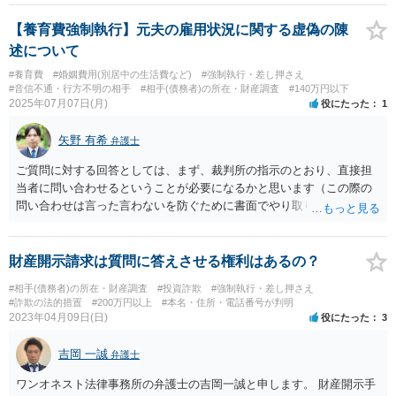
【養育費強制執行】元夫の雇用状況に関する虚偽の陳
述について
#養育費
#婚姻費用(別居中の生活費など)
#強制執行・差し押さえ
#音信不通・行方不明の相手
#相手(債務者)の所在・財産調査
#140万円以下
2025年07月07日(月)
役にたった
1
矢野 有希
弁護士
ご質問に対する回答としては、まず、裁判所の指示のとおり、直接担
当者に問い合わせるということが必要になるかと思います（この際の
問い合わせは言った言わないを防ぐために書面でやり取りすることが
望ましいです。）。また、問い合わせの際には、具体的な証拠等を用
いると虚偽の回答がしづらいということもあると思います。 それでも
回答が虚偽である可能性がある場合、財産開示手続に移る必要があり
財産開示請求は質問に答えさせる権利はあるの？
ます（ただ、財産開示手続の場合、虚偽回答をすれば制裁があります
#相手(債務者)の所在・財産調査
#投資詐欺
#強制執行・差し押さえ
が、必ずしも正直に話すとは限らないということもあります。） 取立
#詐欺の法的措置
#200万円以上
#本名・住所・電話番号が判明
訴訟も検討の余地がありますが、前提として給料を支払っていること
2023年04月09日(日)
役にたった
3
が必要なので、やはりそこで勤務していることを確定させる必要はあ
るかと思います。 いずれにしても、本件に関し、相手方の対応が不誠
吉岡 一誠
弁護士
実ということもありますので、弁護士を介入させて対応するのが適切
であると考えられます。
ワンオネスト法律事務所の弁護士の吉岡一誠と申します。 財産開示手