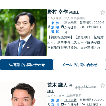
野村 幸作
弁護士
ミカタ弁護士法人 東京事務所
恵比寿駅
営業時間：10:00~2
東
渋
2:00（土日祝日）
京
谷
から徒歩8
|
都
区
分
【初回相談無料】【最短即日！緊急対
応可】刑事事件はスピード解決が鍵！
不起訴獲得実績多数。まだ逮捕されて
いないが、警察に捜査されている場合
は一刻も早くご相談ください。深夜ま
で電話受付中！【恵比寿駅8分】【休
電話でお問い合わせ
メールでお問い合わせ
日・夜間対応】
荒木 謙人
弁
インタビューを
見る
護士
エイトフォース法律事務所
代々木駅
営業時間：00:00~2
東
渋
3:59（土日祝日）
京
谷
から徒歩3
|