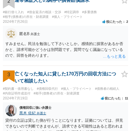
2
連帯保証人との調停や損害賠償請求
されており法律事務所によって異なりますので、あくまで目安となり
ますが、交渉を依頼すると①着手金が請求額×8％or10万円の高い方、
#銀行借り入れ
#借金返済の相談・交渉
#特定調停
#多重債務
②成功報酬が16％、③実費というところでしょうか。法律事務所によ
#相手(債務者)の所在・財産調査
#個人・プライベート
2024年7月26日
役にたった
2
っては別途日当を請求するところもあると思います。 勝訴の見込みや
回収の見込み、私にご依頼いただいた場合の費用については、詳細を
匿名B
お伺いできればお伝えさせていただきますので、宜しければ、個別に
弁護士
ご連絡頂けますと幸いです。 宜しくお願い致します。
すみません。民法を勉強して下さいとしか。感情的に損害があるか否
かと、請求可能かどうかは別問題です。質問でなく議論になっている
ので、回答を終わります。
3
亡くなった知人に貸した170万円の回収方法につ
いて相談したい
#契約書・借用書なし
#債権回収代行
#個人・プライベート
#債務者の相続人
#内容証明作成送付
#相手(債務者)の所在・財産調査
2024年7月19日
役にたった
11
債権回収に強い弁護士
黒木 佐紀
弁護士
貸付の立証は貸した側が行うことになります。証拠については、拝見
できないので判断できませんが、請求できる可能性はあると思われま