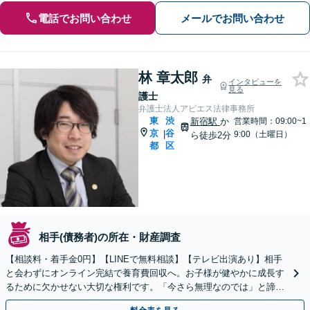
電話でお問い合わせ
メールでお問い合わせ
林 章太郎
弁
インタビューを
見る
護士
弁護士法人アビエス法律事務所
東
渋
新宿駅
か
営業時間：09:00~1
京
谷
|
9:00（土曜日）
ら徒歩2分
都
区
相手(債務者)の所在・財産調査
【相談料・着手金0円】【LINEで無料相談】【テレビ出演あり】相手
と会わずにオンライン完結で養育費回収へ。お子様が健やかに成長す
るために欠かせない大切な権利です。「今さら無理なのでは」と諦め
る前に、解決の道をご提案します【最短即日対応】