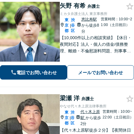
矢野 有希
弁護士
ミカタ弁護士法人 東京事務所
恵比寿駅
営業時間：10:00~2
東
渋
1:00（土日祝日）
京
谷
から徒歩8
|
都
区
分
【10,000件以上の相談実績】【休日・
夜間対応】法人・個人の借金/債務整
理、離婚・不倫慰謝料問題、刑事事
件・少年事件/企業法務ならお任せくだ
さい。365日受付で、スピーディーに対
応いたします。
電話でお問い合わせ
メールでお問い合わせ
梁瀬 洋
弁護士
やなせ代々木上原法律事務所
代々木上原
営業時間：10:00~
東
渋
22:00（土日祝日）
京
谷
駅
から徒歩
|
都
区
2分
【代々木上原駅徒歩２分】【夜間休日