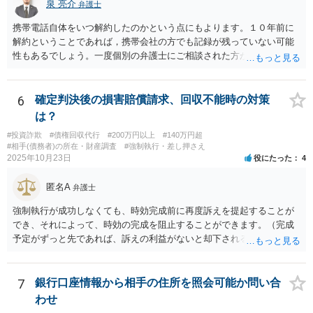
泉 亮介
弁護士
携帯電話自体をいつ解約したのかという点にもよります。１０年前に
解約ということであれば，携帯会社の方でも記録が残っていない可能
性もあるでしょう。一度個別の弁護士にご相談された方が良いかと思
われます。
6
確定判決後の損害賠償請求、回収不能時の対策
は？
#投資詐欺
#債権回収代行
#200万円以上
#140万円超
#相手(債務者)の所在・財産調査
#強制執行・差し押さえ
2025年10月23日
役にたった
4
匿名A
弁護士
強制執行が成功しなくても、時効完成前に再度訴えを提起することが
でき、それによって、時効の完成を阻止することができます。（完成
予定がずっと先であれば、訴えの利益がないと却下されるので、その
点は注意してください。）再訴で勝訴できれば、その確定から１０年
になります。 手間であったり、忘れたり、諦めたりで情報が出回らな
いだけです。
7
銀行口座情報から相手の住所を照会可能か問い合
わせ