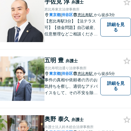
宇佐見 淳
【当日／夜間／休日対応可
弁護士
能】一人で悩まず一緒に問題
恵比寿東京法律事務所
を解決しましょう。お気軽に
東京都
渋谷区
恵比寿駅
から徒歩3分
|
ご相談下さい。
【恵比寿駅3分】【法テラス
詳細を見
可】【借金問題】自己破産、
る
任意整理などご相談ください
【離婚問題】不貞慰謝料・財
産分与・親権など幅広く対応
できます【初回相談60分無
五明 豊
料】ご相談者さまに寄り添っ
弁護士
た解決方法をご提案します！
恵比寿明治通り法律事務所
東京都
渋谷区
恵比寿駅
から徒歩5分
|
事件の真相や依頼者の方のお
詳細を見
気持ちを察し、適切なアドバ
る
イスをして、その不安を除去
できればと思います。
奥野 泰久
弁護士
弁護士法人鈴木総合法律事務所