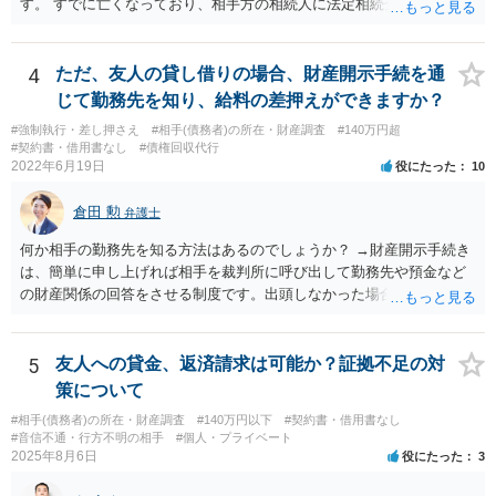
す。 すでに亡くなっており、相手方の相続人に法定相続分に応じて請
求していくことになりますが、相続人が相続放棄すると請求すること
が難しくなります。 お早めに相続人に請求していくか、それが難しい
場合は、弁護士に相談されるのがよろしいかと思います。
4
ただ、友人の貸し借りの場合、財産開示手続を通
じて勤務先を知り、給料の差押えができますか？
#強制執行・差し押さえ
#相手(債務者)の所在・財産調査
#140万円超
#契約書・借用書なし
#債権回収代行
2022年6月19日
役にたった
10
倉田 勲
弁護士
何か相手の勤務先を知る方法はあるのでしょうか？ →財産開示手続き
は、簡単に申し上げれば相手を裁判所に呼び出して勤務先や預金など
の財産関係の回答をさせる制度です。出頭しなかった場合や虚偽の回
答をした場合刑事罰の対象となります。したがって、財産開示手続き
で相手を呼び出して回答させることで勤務先を知ることができます。
財産開示手続きは確定判決があれば可能ですので、ご指摘のような請
5
友人への貸金、返済請求は可能か？証拠不足の対
求権がなければ利用できない制度というわけではありません。そのよ
策について
うな請求権がないと利用できないのは第三者に対する情報取得手続き
#相手(債務者)の所在・財産調査
#140万円以下
#契約書・借用書なし
というものです。
#音信不通・行方不明の相手
#個人・プライベート
2025年8月6日
役にたった
3