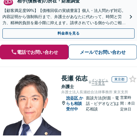
相手(債務者)の所在・財産調査
【顧客満足度99%】【債権回収の実績豊富】個人・法人問わず対応。
内容証明から強制執行まで、弁護士があなたに代わって、時間と労
力、精神的負担を最小限に抑えます。請求されている側からのご相談
にも対応。
料金表を見る
電話でお問い合わせ
メールでお問い合わせ
長瀬 佑志
東京都
インタビュ
ーを見る
弁護士
弁護士法人長瀬総合法律事務所 東京支所
営業時
渋谷区
か
面談方法(対面・電
らも相談
話・ビデオなど)は
間：本日
受付中
応相談
定休日