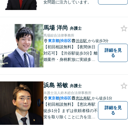
女問題に注力しています。
馬場 洋尚
弁護士
馬場綜合法律事務所
東京都
渋谷区
渋谷駅
から徒歩3分
|
【初回相談無料】【夜間休日
詳細を見
対応可】【渋谷駅徒歩3分】離
る
婚案件・身柄釈放に実績多数
あり。離婚・不貞の慰謝料・
相続問題や刑事事件に注力し
ています。一人ひとりとしっ
浜島 裕敏
かりと向き合い、迅速に粘り
弁護士
強くより良い解決を目指しま
弁護士法人鈴木総合法律事務所
す。お困りの場合、まずはご
東京都
渋谷区
恵比寿駅
から徒歩1分
|
相談ください。
【初回相談無料】【恵比寿駅
詳細を見
徒歩1分】まずは依頼者様の不
る
安を取り除くことに力を注い
でいます。スピード重視で、