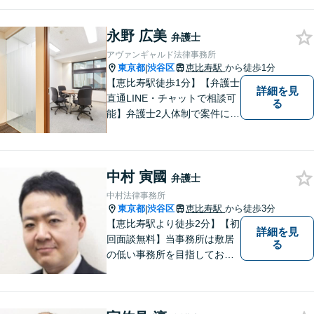
法律面にとどまらない真の解
決を目指します。借金・刑事
永野 広美
事件・労働トラブル・離婚問
弁護士
題などお悩みのことはぜひご
アヴァンギャルド法律事務所
相談ください。
東京都
渋谷区
恵比寿駅
から徒歩1分
|
【恵比寿駅徒歩1分】【弁護士
詳細を見
直通LINE・チャットで相談可
る
能】弁護士2人体制で案件に取
り組み、多角的な視点から迅
速に解決に導きます。依頼者
様のお話をしっかりと伺い、
中村 寅國
最適な解決策を提案【年中無
弁護士
休・早朝夜間対応可能（要予
中村法律事務所
約）】
東京都
渋谷区
恵比寿駅
から徒歩3分
|
【恵比寿駅より徒歩2分】【初
詳細を見
回面談無料】当事務所は敷居
る
の低い事務所を目指しており
ます。刑事事件／相続問題／
離婚問題／不動産問題／労働
問題など、幅広く対応可能。