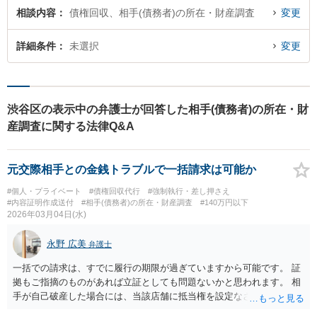
相談内容
債権回収、相手(債務者)の所在・財産調査
変更
詳細条件
未選択
変更
渋谷区の表示中の弁護士が回答した相手(債務者)の所在・財
産調査に関する法律Q&A
元交際相手との金銭トラブルで一括請求は可能か
#個人・プライベート
#債権回収代行
#強制執行・差し押さえ
#内容証明作成送付
#相手(債務者)の所在・財産調査
#140万円以下
2026年03月04日(水)
永野 広美
弁護士
一括での請求は、すでに履行の期限が過ぎていますから可能です。 証
拠もご指摘のものがあれば立証としても問題ないかと思われます。 相
手が自己破産した場合には、当該店舗に抵当権を設定なさってるなど
の事情がない限り、支払いの引き当てとはなりません。