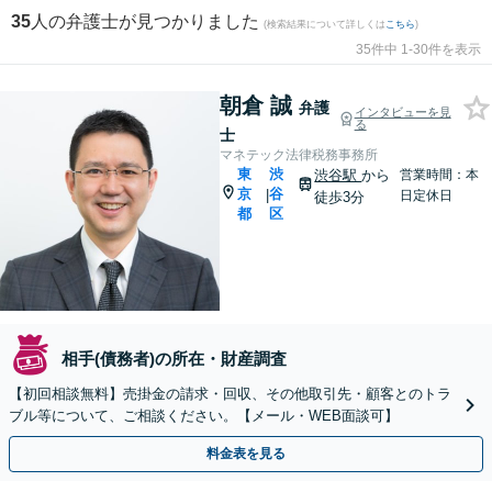
35
人の弁護士が見つかりました
(検索結果について詳しくは
こちら
)
35件中 1-30件を表示
朝倉 誠
弁護
インタビューを見
る
士
マネテック法律税務事務所
東
渋
渋谷駅
から
営業時間：本
京
谷
|
日定休日
徒歩3分
都
区
相手(債務者)の所在・財産調査
【初回相談無料】売掛金の請求・回収、その他取引先・顧客とのトラ
ブル等について、ご相談ください。【メール・WEB面談可】
料金表を見る