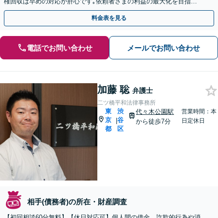
権回収は早めの対応が肝心です｡依頼者さまの利益の最大化を目指し､
尽力します｡
料金表を見る
電話でお問い合わせ
メールでお問い合わせ
加藤 聡
弁護士
二ツ橋平和法律事務所
東
渋
代々木公園駅
営業時間：本
京
谷
|
日定休日
から徒歩7分
都
区
相手(債務者)の所在・財産調査
【初回相談60分無料】【休日対応可】個人間の借金、詐欺的行為や消