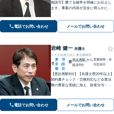
相談可】勝てる確率を明確にお伝えし
ます。事案の内容が完全に明らかにな
るまで、依頼者様のお話をじっくり伺
い、着実に実行します。都合の良いこ
とは一切言いません。安心しておまか
電話でお問い合わせ
メールでお問い合わせ
せください。
岩崎 健一
弁護士
ミカタ弁護士法人 東京事務所
東
渋
恵比寿駅
から
営業時間：本
京
谷
|
日定休日
徒歩8分
都
区
【恵比寿駅8分】【弁護士歴20年以上】
契約書チェック・労務対応など企業法
務の豊富な実績に加え、財産分与・親
権など離婚問題のご相談も100件以上の
実績あり。法人・個人問わず、誠実に
寄り添い最適な解決を目指します。
電話でお問い合わせ
メールでお問い合わせ
【初回相談可能】【WEB面談可能】