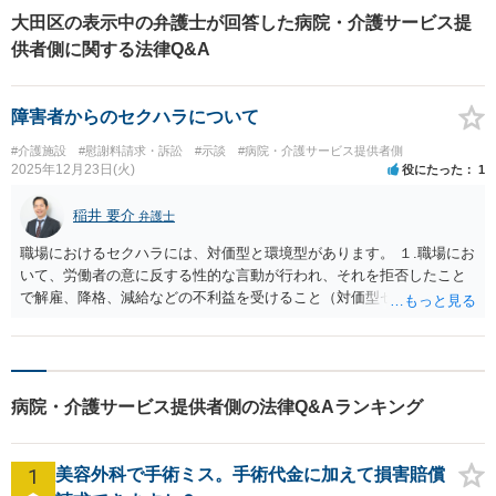
ます。人権を守りながら社会
大田区の表示中の弁護士が回答した病院・介護サービス提
の役に立つことがやりがいで
供者側に関する法律Q&A
す。【後払いOK】
障害者からのセクハラについて
#介護施設
#慰謝料請求・訴訟
#示談
#病院・介護サービス提供者側
2025年12月23日(火)
役にたった
1
稲井 要介
弁護士
職場におけるセクハラには、対価型と環境型があります。 １.職場にお
いて、労働者の意に反する性的な言動が行われ、それを拒否したこと
で解雇、降格、減給などの不利益を受けること（対価型セクシュアル
ハラスメント） ２.性的な言動が行われることで職場の環境が不快なも
のとなったため、労働者の能力の発揮に大きな悪影響が生じること
（環境型セクシュアルハラスメント） 本件の女性患者による下ネタ話
は、環境型セクハラに該当する可能性があります。 事業主はセクハラ
病院・介護サービス提供者側の法律Q&Aランキング
防止義務を負うので、弁護士に注意喚起してもらう前に、職場の上司
や労務担当者に対応を検討してもらうことが考えられます。 なお、セ
クハラの慰謝料請求は、身体的接触を伴うものでないので、どんなに
1
美容外科で手術ミス。手術代金に加えて損害賠償
高くても50万円を超えることはないといえます。