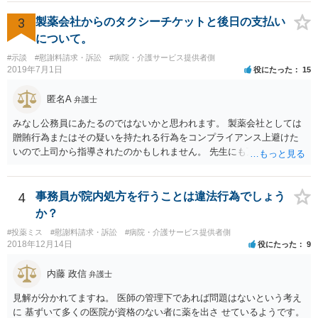
とで、損害の証明なくとも解決金という形で支払に応じてしまうケー
スがあるのでご注意ください。
3
製薬会社からのタクシーチケットと後日の支払い
について。
#示談
#慰謝料請求・訴訟
#病院・介護サービス提供者側
2019年7月1日
役にたった
15
匿名A
弁護士
みなし公務員にあたるのではないかと思われます。 製薬会社としては
贈賄行為またはその疑いを持たれる行為をコンプライアンス上避けた
いので上司から指導されたのかもしれません。 先生にも万一迷惑をか
けることになってはいけないと。
4
事務員が院内処方を行うことは違法行為でしょう
か？
#投薬ミス
#慰謝料請求・訴訟
#病院・介護サービス提供者側
2018年12月14日
役にたった
9
内藤 政信
弁護士
見解が分かれてますね。 医師の管理下であれば問題はないという考え
に 基ずいて多くの医院が資格のない者に薬を出さ せているようです。