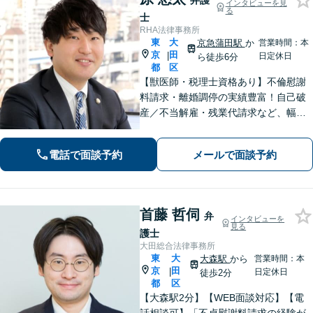
弁護
インタビューを見
る
士
RHA法律事務所
東
大
京急蒲田駅
か
営業時間：本
京
田
|
日定休日
ら徒歩6分
都
区
【獣医師・税理士資格あり】不倫慰謝
料請求・離婚調停の実績豊富！自己破
産／不当解雇・残業代請求など、幅広
い分野に対応。「相談しやすい」声多
数！温もりある対応をご提供します。
電話で面談予約
メールで面談予約
【中小企業顧問経験100社以上】不動産
問題、予防法務はお任せください。
首藤 哲伺
弁
インタビューを
見る
護士
大田総合法律事務所
東
大
大森駅
から
営業時間：本
京
田
|
日定休日
徒歩2分
都
区
【大森駅2分】【WEB面談対応】【電