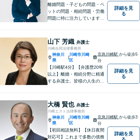
OK】
離婚問題・子どもの問題・ペ
詳細を見
ットの問題・相続問題・労働
る
問題に特に注力しています。
お困りの際、お気軽にご相談
ください。
山下 芳織
弁護士
川崎合同法律事務所
京急川崎駅
から徒歩5
神奈川
川崎市川崎
|
県
区
分
【川崎駅4分】【弁護歴20年
詳細を見
以上】離婚・相続分野に精通
る
する弁護士。皆様の人生の大
事な局面に立ち会う責任を感
じながら、日々納得の解決に
導けるよう尽力しています。
大橋 賢也
弁護士
ご希望やご不安な点はお気軽
川崎エスト法律事務所
にご相談ください。【初回無
京急川崎駅
から徒歩3
神奈川
川崎市川崎
|
料相談】
県
区
分
【初回相談無料】【休日夜間
詳細を見
対応可】これまで多数の債務
る