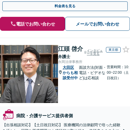
可】【夜間・休日面談可】【関東エリア対応】
料金表を見る
電話でお問い合わせ
メールでお問い合わせ
江頭 啓介
東京都
インタビュ
ーを見る
弁護士
永岡法律事務所
営業時間：10:
大田区
面談方法(対面・
からも相
電話・ビデオな
00~22:00（土
談受付中
ど)は応相談
日祝日）
病院・介護サービス提供者側
【出張相談対応】【土日祝日対応】 医療機関の法律顧問で培った経験