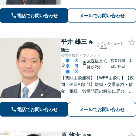
知的財産業務10年の経験」「契約書の
リーガルチェック」「債権回収：売掛
電話でお問い合わせ
メールでお問い合わせ
金や請負代金の未払い、取引先への損
害賠償請求に対応」【休日・夜間相談
可】
平井 雄三
弁
インタビューを
見る
護士
法律事務所アヴァンティ
東
大
大森駅
から
営業時間：本
京
田
|
日定休日
徒歩2分
都
区
【初回面談無料】【WEB面談可】【夜
間・休日相談可】離婚・交通事故・借
金・相続・労働問題の解決に尽力。
「理想の未来」から逆算したスピード
対応で、正当な権利と納得のいく結果
電話でお問い合わせ
メールでお問い合わせ
を最後まで追求します。
原 悠太