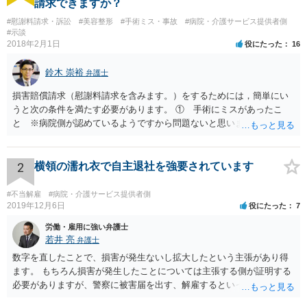
請求できますか？
#慰謝料請求・訴訟
#美容整形
#手術ミス・事故
#病院・介護サービス提供者側
#示談
2018年2月1日
役にたった
16
鈴木 崇裕
弁護士
損害賠償請求（慰謝料請求を含みます。）をするためには，簡単にい
うと次の条件を満たす必要があります。 ① 手術にミスがあったこ
と ※病院側が認めているようですから問題ないと思います。 ② 手
術のミスの「せいで」仕事を休まなければならなくなったこと ③ 手
術のミスの「せいで」マスクが外せなくなったこと ④ 仕事を休まな
ければならなくなった「せいで」休業損害が発生したこと ⑤ マスク
2
横領の濡れ衣で自主退社を強要されています
を外せなくなった「せいで」経済的に評価できる精神的な損害が発生
したこと 「せいで」と強調した点が，内藤先生のご指摘なさる「相当
#不当解雇
#病院・介護サービス提供者側
因果関係」です。 手術のミスと関係のないことまでは責任追及ができ
2019年12月6日
役にたった
7
ないということです。 手術のミスの結果，手術前と比べて見た目が著
労働・雇用に強い弁護士
しく悪くなってしまったとか， 手術のミスの結果，入院期間が延びて
若井 亮
弁護士
しまったとかいう事情があれば， 追加請求が可能な余地があります。
数字を直したことで、損害が発生ないし拡大したという主張があり得
ただし，手術代の返金に応じた際に「これ以上金銭の請求はしませ
ます。 もちろん損害が発生したことについては主張する側が証明する
ん」という趣旨の合意をしてしまっていると， 上記の請求は，基本的
必要がありますが、警察に被害届を出す、解雇するといった揺さぶり
には困難となります。
をかけてくる場合があります。 上記のような揺さぶりをかけられるこ