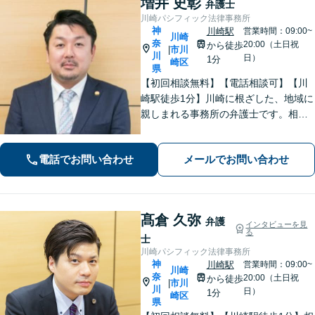
増井 史彰
弁護士
川崎パシフィック法律事務所
神
川崎駅
営業時間：09:00~
川崎
奈
20:00（土日祝
から徒歩
市川
|
川
日）
1分
崎区
県
【初回相談無料】【電話相談可】【川
崎駅徒歩1分】川崎に根ざした、地域に
親しまれる事務所の弁護士です。相
続・交通事故・借金問題など親身にな
って対応致します。クチコミ・リピー
電話でお問い合わせ
メールでお問い合わせ
ターの方多数。お気軽にご相談くださ
い。
髙倉 久弥
弁護
インタビューを見
る
士
川崎パシフィック法律事務所
神
川崎駅
営業時間：09:00~
川崎
奈
20:00（土日祝
から徒歩
市川
|
川
日）
1分
崎区
県