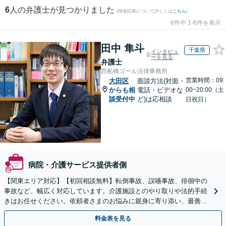
6
人の弁護士が見つかりました
(検索結果について詳しくは
こちら
)
6件中 1-6件を表示
田中 隼斗
千葉県
インタビュ
ーを見る
弁護士
西船橋ゴール法律事務所
営業時間：09:
大田区
面談方法(対面・
からも相
電話・ビデオな
00~20:00（土
談受付中
ど)は応相談
日祝日）
病院・介護サービス提供者側
【関東エリア対応】【初回相談無料】転倒事故、誤嚥事故、徘徊中の
事故など、幅広く対応しています。介護施設とのやり取りや法的手続
きはお任せください。依頼者さまのお悩みに親身に寄り添い、最善の
結果が得られるように尽力いたします。
料金表を見る