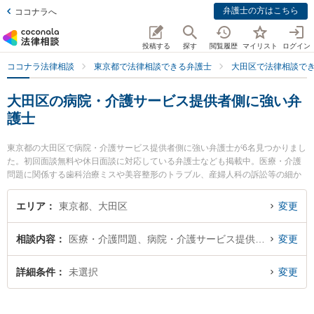
弁護士の方はこちら
ココナラへ
投稿する
探す
閲覧履歴
マイリスト
ログイン
ココナラ法律相談
東京都で法律相談できる弁護士
大田区で法律相談で
大田区の病院・介護サービス提供者側に強い弁
護士
東京都の大田区で病院・介護サービス提供者側に強い弁護士が6名見つかりまし
た。初回面談無料や休日面談に対応している弁護士なども掲載中。医療・介護
問題に関係する歯科治療ミスや美容整形のトラブル、産婦人科の訴訟等の細か
な分野での絞り込み検索もでき便利です。特に稲井法律特許事務所の稲井 要介
弁護士や法律事務所アヴァンティの平井 雄三弁護士、RHA法律事務所の原 悠太
エリア
東京都、大田区
変更
弁護士のプロフィール情報や弁護士費用、強みなどが注目されています。『大
田区で土日や夜間に発生した病院・介護サービス提供者側のトラブルを今すぐ
相談内容
医療・介護問題、病院・介護サービス提供者側
変更
に弁護士に相談したい』『病院・介護サービス提供者側のトラブル解決の実績
豊富な近くの弁護士を検索したい』『初回相談無料で病院・介護サービス提供
者側を法律相談できる大田区内の弁護士に相談予約したい』などでお困りの相
詳細条件
未選択
変更
談者さんにおすすめです。