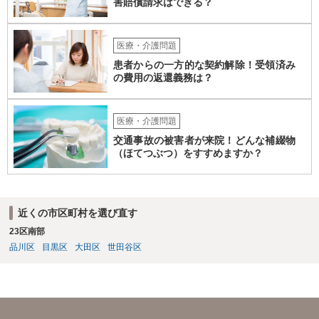
害賠償請求はできる？
う少し様子を見るしかありませんが、時間が経っているのに２度目の
他害行動があったということであれば、問題は思ったより深刻かもし
れません。 いずれにせよ、一度職員の方と暴力が生じた際の事実経緯
医療・介護問題
を確認し、またその直近に何か変化がなかったかなどのお子さんの障
患者からの一方的な契約解除！受領済み
がい特性に照らした原因分析をしてみると再発防止策が浮かぶかもし
の費用の返還義務は？
れません。
医療・介護問題
交通事故の被害者が来院！どんな補綴物
（ほてつぶつ）をすすめますか？
近くの市区町村を選び直す
23区南部
品川区
目黒区
大田区
世田谷区