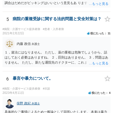
調合はだめだがピッキングはいいという意見もあ りますね。 また患者
の負担軽減のために、薬剤師なく院内 処方を積極的に進めてる医者も
いますね。 院外とではかなり金額が低くなるようです。 したがって、
違法とは断じきれないですね。 あなたが罪になることは、まったくあ
5
病院の重複受診に関する法的問題と安全対策は？
りません。 やめるなら、２週間ルールにのっとってやめたほう がいい
でしょう。
#病院・介護サービス提供者側
#患者・入所者側
2021年2月22日
役にたった
11
内藤 政信
弁護士
１，違法にはなりません。 ただし、薬の重複は危険でしょうから、話
はしておく必要はありますね。 ２，罰則はありません。 ３，問題はあ
りません。 ただし、新たな通院先のドクターに、これまでの経緯を話
しておくこと になります。
6
暴言や暴力について。
#病院・介護サービス提供者側
#示談
2023年4月11日
役にたった
4
俣野 政紀
弁護士
具体的なご事情によるため一般論として回答いたします。 本来は暴力