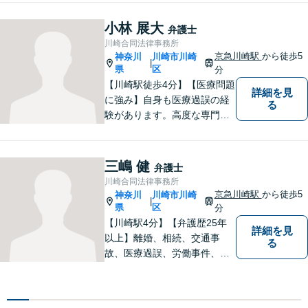
す。弁護らしくない、気軽に
お話できる弁護士です。どの
小林 展大
弁護士
ような事案・相手であって
川崎合同法律事務所
も、正当な権利の主張に努め
京急川崎駅
から徒歩5
神奈川
川崎市川崎
|
ます。ご相談お待ちしていま
県
区
分
す！
【川崎駅徒歩4分】【医療問題
詳細を見
に強み】自身も医療過誤の経
る
験があります。高度な専門知
識をもって、被害回復や真相
究明を行い、皆様が前を向い
て生活できるよう全力で取り
三嶋 健
弁護士
組みます。お気軽にご相談く
川崎合同法律事務所
ださい！【医療事故情報セン
京急川崎駅
から徒歩5
神奈川
川崎市川崎
|
ター所属】
県
区
分
【川崎駅4分】【弁護歴25年
詳細を見
以上】離婚、相続、交通事
る
故、医療過誤、労働事件、会
社事件など、幅広い分野で実
績あり！日々勉強を怠らず、
皆様を守れるよう尽力してい