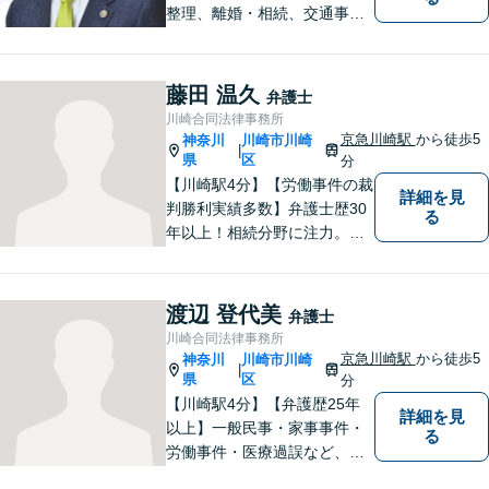
整理、離婚・相続、交通事
故、消費者被害、刑事事件等
を扱ってきました。また、破
産管財人や成年後見人等、裁
藤田 温久
弁護士
判所から依頼を受ける事件も
川崎合同法律事務所
多数経験しています。1人で悩
京急川崎駅
から徒歩5
神奈川
川崎市川崎
|
まずに、是非ご相談くださ
県
区
分
い。
【川崎駅4分】【労働事件の裁
詳細を見
判勝利実績多数】弁護士歴30
る
年以上！相続分野に注力。依
頼者様にとって最善の結果を
目指し、積み上げてきた経験
と情熱により実現してまいり
渡辺 登代美
弁護士
ます！お気軽にご相談を！
川崎合同法律事務所
【初回相談無料】
京急川崎駅
から徒歩5
神奈川
川崎市川崎
|
県
区
分
【川崎駅4分】【弁護歴25年
詳細を見
以上】一般民事・家事事件・
る
労働事件・医療過誤など、幅
広い分野で実績がございま