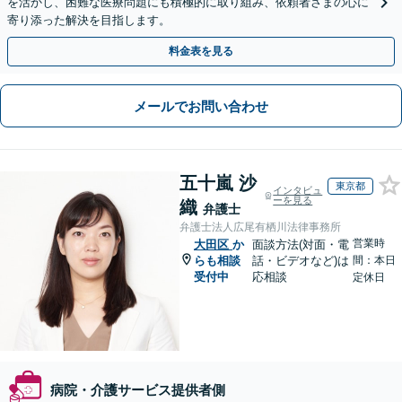
を活かし、困難な医療問題にも積極的に取り組み、依頼者さまの心に
寄り添った解決を目指します。
料金表を見る
メールでお問い合わせ
五十嵐 沙
東京都
インタビュ
ーを見る
織
弁護士
弁護士法人広尾有栖川法律事務所
営業時
大田区
か
面談方法(対面・電
らも相談
話・ビデオなど)は
間：本日
受付中
応相談
定休日
病院・介護サービス提供者側