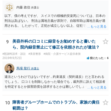
内藤 政信
弁護士
以下、僕の考えですが、 スイスでの積極的安楽死については、日本の
刑法は及ばない。 刑法は属地主義が原則で、自殺幇助は属地主義が適
用される。 したがって、正犯が成立しない以上、従犯である幇助は成
立しな い。 スイスの法律はしりませんが、 おそらく幇助者が問われ
ることはないでしょう。 ほかに日本で成立するような犯罪はないでし
ょう。 遺灰についてはわかりません。おそらく薬物の検査はあるかも
9
美容外科の口コミに録音をお勧めすると書いた
し れませんが、禁製品にはあたらないでしょう。
ら、院内録音禁止にて修正を依頼されたが違法？
#慰謝料請求・訴訟
#美容整形
#病院・介護サービス提供者側
2019年9月2日
役にたった
6
馬場 龍行
弁護士
違法というわけではないですが，約束違反（契約違反）だと言われる
でしょう。 口コミを削除しなかった場合でも，裁判所に訴えて相談者
を特定するとか損害賠償を請求するとかは難しいでしょう。
10
障害者グループホームでのトラブル、家族の責任
範囲は？