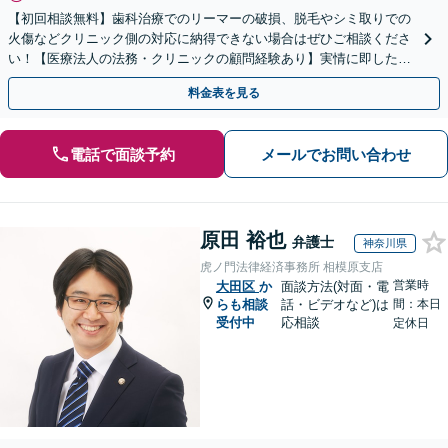
【初回相談無料】歯科治療でのリーマーの破損、脱毛やシミ取りでの
火傷などクリニック側の対応に納得できない場合はぜひご相談くださ
い！【医療法人の法務・クリニックの顧問経験あり】実情に即したア
ドバイスで、納得のできるトラブルの解決を目指します。
料金表を見る
電話で面談予約
メールでお問い合わせ
原田 裕也
弁護士
神奈川県
虎ノ門法律経済事務所 相模原支店
営業時
大田区
か
面談方法(対面・電
らも相談
話・ビデオなど)は
間：本日
受付中
応相談
定休日