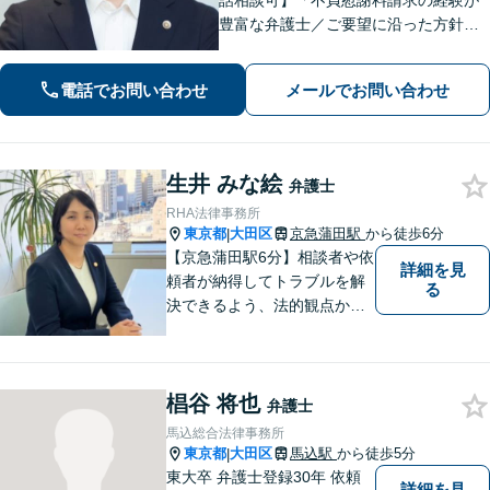
話相談可】「不貞慰謝料請求の経験が
豊富な弁護士／ご要望に沿った方針を
一緒に検討します「幅広い相続案件に
対応：遺産分割協議・調停から遺留分
電話でお問い合わせ
メールでお問い合わせ
侵害請求や相続放棄の手続きまで丁寧
にサポートいたします」【完全個室対
応】
生井 みな絵
弁護士
RHA法律事務所
東京都
大田区
京急蒲田駅
から徒歩6分
|
【京急蒲田駅6分】相談者や依
詳細を見
頼者が納得してトラブルを解
る
決できるよう、法的観点から
提案し、共に努力してきま
す。お客様の悩みに耳を傾
け、親しみやすさをもって最
椙谷 将也
善の解決策を共に検討したい
弁護士
と考えています。 是非お気軽
馬込総合法律事務所
にお問合せください。
東京都
大田区
馬込駅
から徒歩5分
|
東大卒 弁護士登録30年 依頼
詳細を見