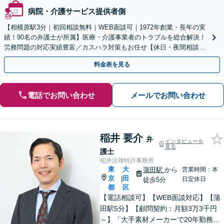
病院・介護サービス提供者側
【相模原駅3分｜初回相談無料｜WEB面談可｜1972年創業・長年の実
績！90名の弁護士が所属】医療・介護事業者のトラブルを総合解決！
労務問題の対応実績豊富／カスハラ対策もお任せ【休日・夜間相談可
／忙しい方にも安心の柔軟なサポート体制】
料金表を見る
電話でお問い合わせ
メールでお問い合わせ
稲井 要介
弁
インタビューを
見る
護士
稲井法律特許事務所
東
大
蒲田駅
から
営業時間：本
京
田
|
日定休日
徒歩5分
都
区
【電話相談可】【WEB面談対応】【蒲
田駅5分】【顧問契約：月額3万3千円
～】「大手素材メーカーで20年勤務、