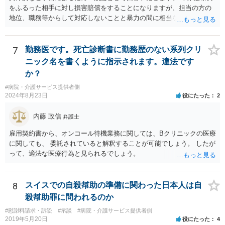
をふるった相手に対し損害賠償をすることになりますが、担当の方の
地位、職務等からして対応しないことと暴力の間に相当な関連性（因
果関係）があれば担当の方に対し損害賠償を請求できます。
7
勤務医です。死亡診断書に勤務歴のない系列クリ
ニック名を書くように指示されます。違法です
か？
#病院・介護サービス提供者側
2024年8月23日
役にたった
2
内藤 政信
弁護士
雇用契約書から、オンコール待機業務に関しては、Bクリニックの医療
に関しても、 委託されていると解釈することが可能でしょう。 したが
って、適法な医療行為と見られるでしょう。
8
スイスでの自殺幇助の準備に関わった日本人は自
殺幇助罪に問われるのか
#慰謝料請求・訴訟
#示談
#病院・介護サービス提供者側
2019年5月20日
役にたった
4