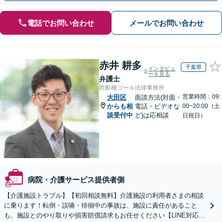
電話でお問い合わせ
メールでお問い合わせ
赤井 耕多
千葉県
インタビュ
ーを見る
弁護士
西船橋ゴール法律事務所
営業時間：09:
大田区
面談方法(対面・
からも相
電話・ビデオな
00~20:00（土
談受付中
ど)は応相談
日祝日）
病院・介護サービス提供者側
【介護施設トラブル】【初回相談無料】介護施設の利用者さまの相談
に乗ります！転倒・誤嚥・徘徊中の事故は、施設に責任があること
も。施設とのやり取りや損害賠償請求もお任せください【LINE対応