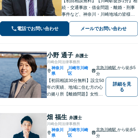
【初回相談無料】【川崎駅徒歩1分】相
続・交通事故・借金問題・離婚・刑事
事件など、神奈川・川崎地域の皆様の
法律問題を解決すべく、親身になって
取り組みます。クチコミ・リピーター
電話でお問い合わせ
メールでお問い合わせ
の方も多数。お気軽にお問い合わせ下
さい。
小野 通子
弁護士
川崎合同法律事務所
京急川崎駅
から徒歩5
神奈川
川崎市川崎
|
県
区
分
【初回相談30分無料】設立50
詳細を見
年の実績、地域に住む方の心
る
の拠り所【離婚問題】女性弁
護士6名在籍 相談件数300件
以上の経験値に基づくアドバ
イスを【労働問題】労働者側
畑 福生
弁護士
に特化 精神的なケアも視野
川崎合同法律事務所
に入れて、真摯に対応します
京急川崎駅
から徒歩5
神奈川
川崎市川崎
|
【京急川崎駅4分】【休日面談
県
区
分