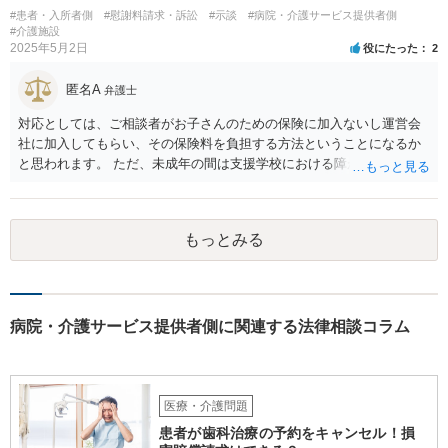
#患者・入所者側
#慰謝料請求・訴訟
#示談
#病院・介護サービス提供者側
#介護施設
2025年5月2日
役にたった
2
匿名A
弁護士
対応としては、ご相談者がお子さんのための保険に加入ないし運営会
社に加入してもらい、その保険料を負担する方法ということになるか
と思われます。 ただ、未成年の間は支援学校における障がい児向けの
損害賠償保険があるのですが、成人になってからはそれがあるかどう
かは少し調べてみてはいかがでしょうか。 グループホームは基本的に
要支援者自身が自立して生活する（その責任も負担する）ことを前提
もっとみる
とした支援システムなので、今回のように障がい者による損害や費用
が発生するたびに運営会社が負担するということはシステム的にも経
営的にも不可能に近いと思います。 なかなか重度になってくると受入
れてくれるグループホームも少ないのでおっしゃるように揉めない方
がよく、むしろ職員を増やして対応するとのことで悪くない対応のグ
病院・介護サービス提供者側に関連する法律相談コラム
ループホームの方だとも思います。 なので、方法としては冒頭のよう
に保険しかないかなと思いますが、成人の障がい者向けの損害保険が
あるかどうかですね。 あと、家での生活では出なかった他害行動（暴
力）がでたというお話ですが、それは、現在のグループホームの生活
医療・介護問題
に対するお子さんのストレスが出ている可能性も高いところです。 な
患者が歯科治療の予約をキャンセル！損
ので、まだそのグループホームに入って日が浅いなどの場合には、も