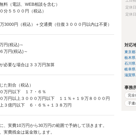
土日
無料（電話、WEB相談を含む）
定休
０分５５００円（税込）
定休
3万3000円（税込）＋交通費（往復３０００円以内は不要）
万円(税込)～
対応
６万円(税込)～
東京都
栃木県
石川県
が必要な場合は３３万円加算
岐阜県
滋賀県
じた割合（税込）
事務
０万円以下 １７・６％
完全
０万円以上３０００万円以下 １１％＋１９万８０００円
子連
上３億円以下 ６・６％＋１３８万円
に、実費10万円から30万円の範囲で予納して頂きます。
、実費残金は返金致します。