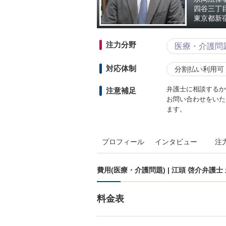
四谷三丁
東京都
新
注力分野
医療・介護問
対応体制
分割払い利用可
弁護士に相談するか
注意補足
お問い合わせをいた
ます。
プロフィール
インタビュー
注
費用(医療・介護問題) | 江頭 啓介弁護
料金表