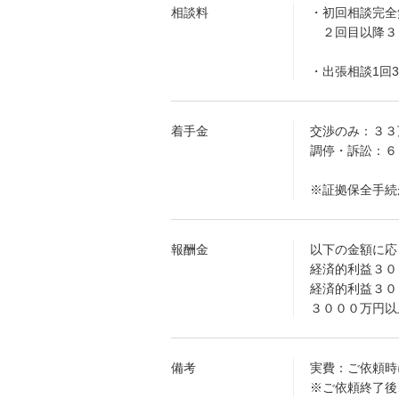
相談料
・初回相談完全
２回目以降３
・出張相談1回
着手金
交渉のみ：３３
調停・訴訟：６
※証拠保全手続
報酬金
以下の金額に応
経済的利益３０
経済的利益３０
３０００万円以
備考
実費：ご依頼時
※ご依頼終了後