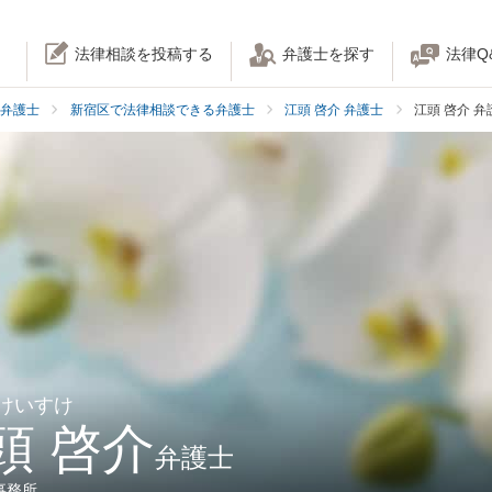
法律相談を投稿する
弁護士を探す
法律Q
弁護士
新宿区で法律相談できる弁護士
江頭 啓介 弁護士
江頭 啓介 
 けいすけ
頭 啓介
弁護士
事務所