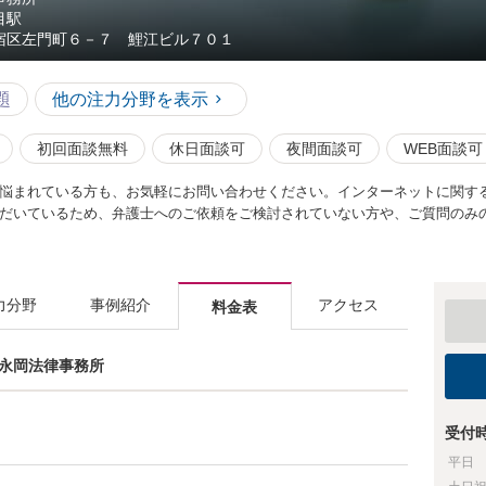
目駅
宿区左門町６－７ 鯉江ビル７０１
題
他の注力分野を表示
初回面談無料
休日面談可
夜間面談可
WEB面談可
悩まれている方も、お気軽にお問い合わせください。インターネットに関す
だいているため、弁護士へのご依頼をご検討されていない方や、ご質問のみ
力分野
事例紹介
アクセス
料金表
士 永岡法律事務所
受付
平日