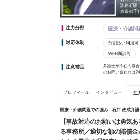
淡路町駅
東京都
千
注力分野
医療・介護問
対応体制
分割払い利用可
WEB面談可
弁護士が不在の場合
注意補足
のお問い合わせは2
プロフィール
インタビュー
注
医療・介護問題での強み | 石井 政成弁
【事故対応のお願いは勇気あ
る事務所／適切な額の賠償金