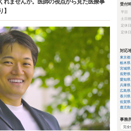
くれませんか。医師の視点から見た医療事
受付
り】
平日
土日
定休
定休
対応
東京都
栃木県
宮城県
長野県
愛知県
兵庫県
広島県
香川県
佐賀県
鹿児島
事務
完全