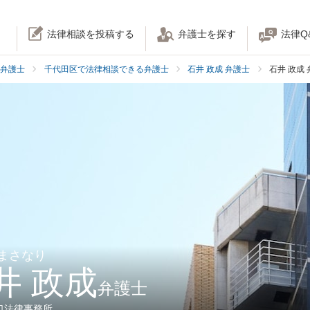
法律相談を投稿する
弁護士を探す
法律Q
弁護士
千代田区で法律相談できる弁護士
石井 政成 弁護士
石井 政成
 まさなり
井 政成
弁護士
口法律事務所