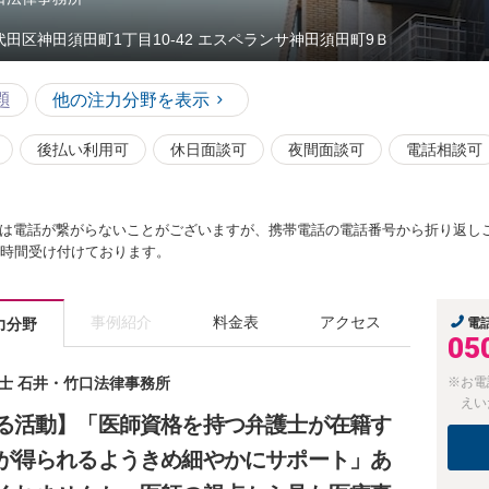
代田区神田須田町1丁目10-42 エスペランサ神田須田町9Ｂ
題
他の注力分野を表示
後払い利用可
休日面談可
夜間面談可
電話相談可
は電話が繋がらないことがございますが、携帯電話の電話番号から折り返しご
4時間受け付けております。
事例紹介
料金表
アクセス
力分野
電
05
護士 石井・竹口法律事務所
※お電
えい
る活動】「医師資格を持つ弁護士が在籍す
が得られるようきめ細やかにサポート」あ