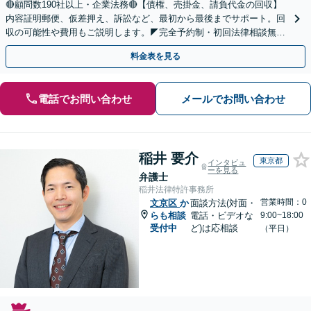
🔴顧問数190社以上・企業法務🔴【債権、売掛金、請負代金の回収】
内容証明郵便、仮差押え、訴訟など、最初から最後までサポート。回
収の可能性や費用もご説明します。◤完全予約制・初回法律相談無料
◢
料金表を見る
電話でお問い合わせ
メールでお問い合わせ
稲井 要介
東京都
インタビュ
ーを見る
弁護士
稲井法律特許事務所
営業時間：0
文京区
か
面談方法(対面・
らも相談
電話・ビデオな
9:00~18:00
受付中
ど)は応相談
（平日）