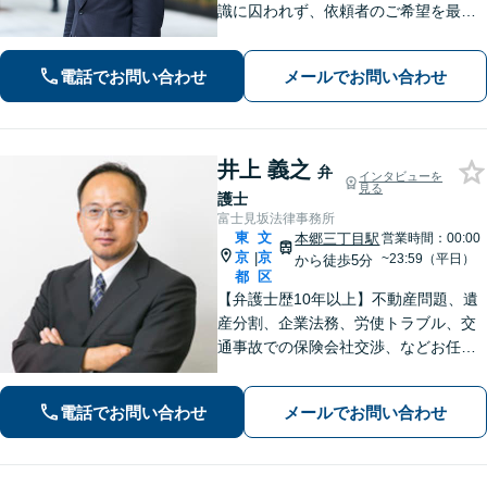
識に囚われず、依頼者のご希望を最優
先に解決策を捻り出します。 【企
業法務】企業間・企業内のトラブルは
電話でお問い合わせ
メールでお問い合わせ
お任せください。安心して経営に集中
できる環境を整えます。【初回相談無
料】
井上 義之
弁
インタビューを
見る
護士
富士見坂法律事務所
東
文
本郷三丁目駅
営業時間：00:00
京
京
|
~23:59（平日）
から徒歩5分
都
区
【弁護士歴10年以上】不動産問題、遺
産分割、企業法務、労使トラブル、交
通事故での保険会社交渉、などお任せ
ください。かかりつけ医のように、ト
ラブル解決へ導きます。【税理士や不
電話でお問い合わせ
メールでお問い合わせ
動産鑑定士など連携】【水道橋／本郷
三丁目駅から5分】