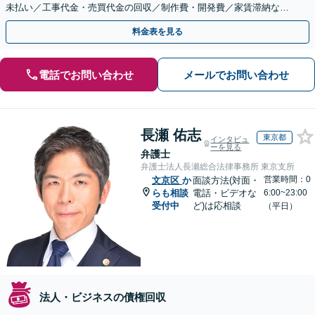
未払い／工事代金・売買代金の回収／制作費・開発費／家賃滞納な
ど、事業活動で発生するあらゆる債権回収に実績あり
料金表を見る
電話でお問い合わせ
メールでお問い合わせ
長瀬 佑志
東京都
インタビュ
ーを見る
弁護士
弁護士法人長瀬総合法律事務所 東京支所
営業時間：0
文京区
か
面談方法(対面・
らも相談
電話・ビデオな
6:00~23:00
受付中
ど)は応相談
（平日）
法人・ビジネスの債権回収