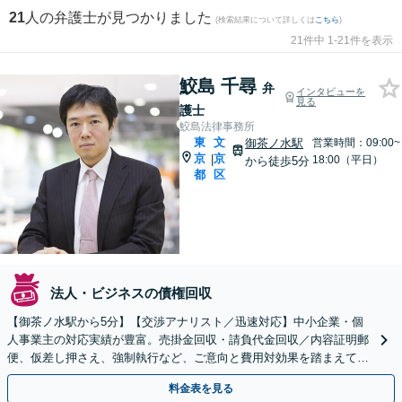
21
人の弁護士が見つかりました
(検索結果について詳しくは
こちら
)
21件中 1-21件を表示
鮫島 千尋
弁
インタビューを
見る
護士
鮫島法律事務所
東
文
御茶ノ水駅
営業時間：09:00~
京
京
|
18:00（平日）
から徒歩5分
都
区
法人・ビジネスの債権回収
【御茶ノ水駅から5分】【交渉アナリスト／迅速対応】中小企業・個
人事業主の対応実績が豊富。売掛金回収・請負代金回収／内容証明郵
便、仮差し押さえ、強制執行など、ご意向と費用対効果を踏まえて最
適な回収方法をご提案いたします。
料金表を見る