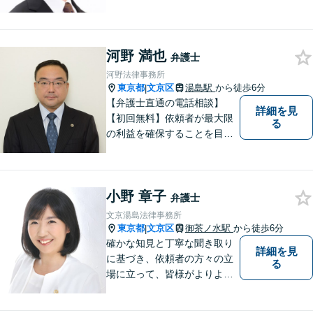
通番号050-1808-1106、WEC
HATID:ribenlvshi-fuyuan、LIN
EID:＠706llwfgにてご相談くだ
河野 満也
さい。
弁護士
河野法律事務所
東京都
文京区
湯島駅
から徒歩6分
|
【弁護士直通の電話相談】
詳細を見
【初回無料】依頼者が最大限
る
の利益を確保することを目指
し、皆さまのお悩みを「円
滑」かつ「適切」に解決でき
るよう、弁護士としてお手伝
小野 章子
いさせて頂きます。
弁護士
文京湯島法律事務所
東京都
文京区
御茶ノ水駅
から徒歩6分
|
確かな知見と丁寧な聞き取り
詳細を見
に基づき、依頼者の方々の立
る
場に立って、皆様がよりよい
未来に向かって進んで行くお
手伝いをいたします。