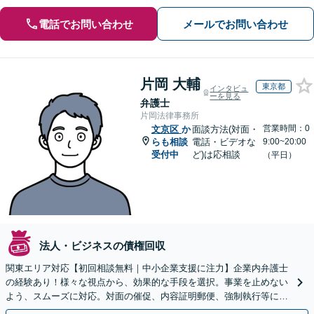
電話でお問い合わせ
メールでお問い合わせ
片岡 大輔
東京都
インタビュ
ーを見る
弁護士
片岡法律事務所
営業時間：0
文京区
か
面談方法(対面・
らも相談
電話・ビデオな
9:00~20:00
受付中
ど)は応相談
（平日）
法人・ビジネスの債権回収
関東エリア対応【初回相談無料｜中小企業支援に注力】企業内弁護士
の経験あり！様々な視点から、効果的な手段を選択。事業を止めない
よう、スムーズに対応。対面の催促、内容証明郵便、強制執行等に精
通。お困りの方はすぐにご相談を【オンライン面談◎】