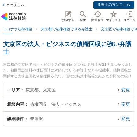
弁護士の方はこちら
ココナラへ
投稿する
探す
閲覧履歴
マイリスト
ログイン
ココナラ法律相談
東京都で法律相談できる弁護士
文京区で法律相談で
文京区の法人・ビジネスの債権回収に強い弁護
士
東京都の文京区で法人・ビジネスの債権回収に強い弁護士が21名見つかりまし
た。初回面談無料や休日面談に対応している弁護士なども掲載中。債権回収に
関係する売掛金回収や債権回収代行、債権の時効中断等の細かな分野での絞り
込み検索もでき便利です。特に鮫島法律事務所の鮫島 千尋弁護士やフリューゲ
ル法律事務所 の佐々木 亮弁護士、谷根千つなぐ法律事務所の小野 智彦弁護士
エリア
東京都、文京区
変更
のプロフィール情報や弁護士費用、強みなどが注目されています。『文京区で
土日や夜間に発生した法人・ビジネスの債権回収のトラブルを今すぐに弁護士
相談内容
債権回収、法人・ビジネス
変更
に相談したい』『法人・ビジネスの債権回収のトラブル解決の実績豊富な近く
の弁護士を検索したい』『初回相談無料で法人・ビジネスの債権回収を法律相
談できる文京区内の弁護士に相談予約したい』などでお困りの相談者さんにお
詳細条件
未選択
変更
すすめです。