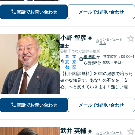
たします。早めのご相談が何よりも重
要です。お困りの方はお気軽にご相談
電話でお問い合わせ
メールでお問い合わせ
ください【休日・夜間・当日相談に対
応】
小野 智彦
弁
インタビューを
見る
護士
谷根千つなぐ法律事務所
東
文
根津駅
か
営業時間：09:00~1
京
京
|
9:00（平日）
ら徒歩5分
都
区
【初回相談無料】30年の経験で培った
確かな知見で、あなたの不安を「安
心」へと変えていきます！難しい理屈
ではなく、分かりやすい言葉で現状を
解きほぐし、あなたが納得して次の一
電話でお問い合わせ
メールでお問い合わせ
歩を踏み出せるよう伴走いたします。
【夜間や休日相談も対応可能】
武井 英輔
弁
インタビューを