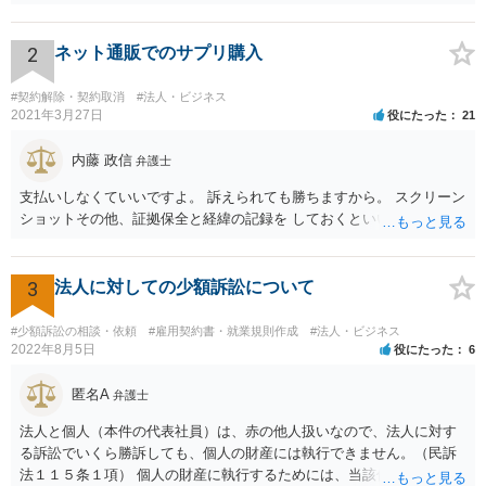
となります。 まず形式的には，条文に当たる可能性は考えられます。
現在の各宣言や要請は，強制力のあるものではなく，震災等で対象施
設が滅失してしまった場合と異なり，挙式等自体が物理的に不可能に
2
ネット通販でのサプリ購入
なったとまではいえないかと思われます。こうした中で，顧客の判断
でキャンセルを申し出たとすれば，形式的には顧客側に帰責性があっ
#契約解除・契約取消
#法人・ビジネス
たといえる可能性は考えられます。 一方で，実質的に考えた場合，集
2021年3月27日
役にたった
21
会に供する施設等については，営業自粛を要請されているところ，結
婚式場等の施設についても，解釈によっては集会に供する施設の1つと
内藤 政信
弁護士
して，休止要請の対象と考える余地はあるかと思われます。 こうした
支払いしなくていいですよ。 訴えられても勝ちますから。 スクリーン
解釈を採った場合，強制力はないまでも，事実上挙式等の実施が困難
ショットその他、証拠保全と経緯の記録を しておくといいでしょう。
となる外部的要因があったとして，顧客の「責めに帰すべき事由」が
あるとまではいえず，結婚式場等からの請求が認められない可能性は
考えられます。 このように，条文の解釈次第で判断が分かれうるた
3
法人に対しての少額訴訟について
め，安易に請求ができると考えるのは危険かと思われます。 なお，仮
に全額の請求が不可能となっても，これまでに生じた費用や打合せ相
当分の報酬の範囲であれば，中途終了時の委任事務への報酬請求や不
#少額訴訟の相談・依頼
#雇用契約書・就業規則作成
#法人・ビジネス
2022年8月5日
役にたった
6
当利得返還請求として，支払いを求められる可能性はあるかと思われ
ます（民法648条3項、703条等）。 【②について】 請求に応じてもら
匿名A
えない場合，基本的には代理人を介した交渉や，法的手続きを取るこ
弁護士
とになります。 もっとも，上述したように，全額の請求は，必ずしも
法人と個人（本件の代表社員）は、赤の他人扱いなので、法人に対す
確実に認められる事案ではないと思われるため，法的手続きまでは行
る訴訟でいくら勝訴しても、個人の財産には執行できません。（民訴
わず，協議によって適切な範囲での支払いに関する合意を目指す方が
法１１５条１項） 個人の財産に執行するためには、当該個人に対して
良いかと思われます。 【③について】 事実か否かにかかわらず，相手