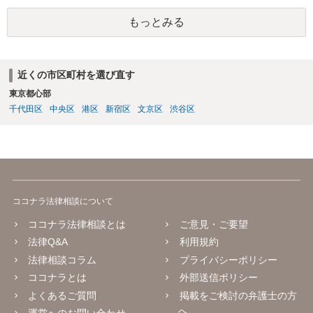
ます。この辺りになってくると少し対応が難しいかなという気がして
もっとみる
きますので、ご本人様の負担や手間を考慮して訴訟部分から弁護士に
ご依頼いただくという選択肢も全くおかしくはありません。
近くの市区町村を選び直す
東京都心部
千代田区
中央区
港区
新宿区
文京区
渋谷区
ココナラ法律相談について
ココナラ法律相談とは
ご意見・ご要望
法律Q&A
利用規約
法律相談コラム
プライバシーポリシー
ココナラとは
外部送信ポリシー
よくあるご質問
掲載をご検討の弁護士の方
へ