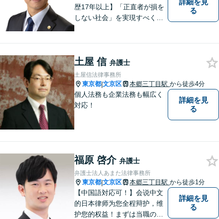
詳細を見
歴17年以上】「正直者が損を
る
しない社会」を実現すべく、
法律の専門家として、あなた
と共に戦います。オンライン
／電話での相談も承ります。
土屋 信
不動産／企業法務／労働問題e
弁護士
tc...お気軽にご相談ください。
土屋信法律事務所
東京都
文京区
本郷三丁目駅
から徒歩4分
|
個人法務も企業法務も幅広く
詳細を見
対応！
る
福原 啓介
弁護士
弁護士法人あまた法律事務所
東京都
文京区
本郷三丁目駅
から徒歩1分
|
【中国語対応可！】会说中文
詳細を見
的日本律师为您全程辩护，维
る
护您的权益！まずは当職の直