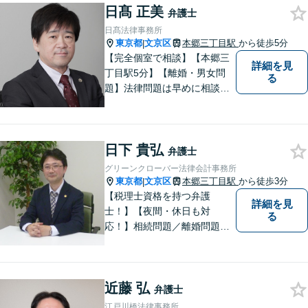
日髙 正美
弁護士
日髙法律事務所
東京都
文京区
本郷三丁目駅
から徒歩5分
|
【完全個室で相談】【本郷三
詳細を見
丁目駅5分】【離婚・男女問
る
題】法律問題は早めに相談す
ることで、スピーディーかつ
経済的負担も少なく解決でき
ることが多いです。自分の抱
日下 貴弘
えている問題が、弁護士に相
弁護士
談していい内容なのかわから
グリーンクローバー法律会計事務所
ないという方も、ぜひご相談
東京都
文京区
本郷三丁目駅
から徒歩3分
|
ください。
【税理士資格を持つ弁護
詳細を見
士！】【夜間・休日も対
る
応！】相続問題／離婚問題／
借金問題／税金問題／企業法
務など、幅広く対応可能で
す。ご依頼者のみなさまと共
近藤 弘
に歩みながら、問題解決のお
弁護士
手伝いをいたします。初回相
江戸川橋法律事務所