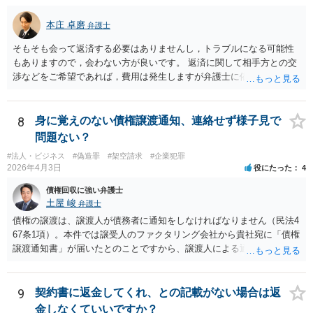
本庄 卓磨
弁護士
そもそも会って返済する必要はありませんし，トラブルになる可能性
もありますので，会わない方が良いです。 返済に関して相手方との交
渉などをご希望であれば，費用は発生しますが弁護士に依頼すること
はできます。 ご依頼された場合は，弁護士を介して連絡することがで
きますので，ご自身で対応する必要はなくなります。
8
身に覚えのない債権譲渡通知、連絡せず様子見で
問題ない？
#法人・ビジネス
#偽造罪
#架空請求
#企業犯罪
2026年4月3日
役にたった
4
債権回収に強い弁護士
土屋 峻
弁護士
債権の譲渡は、譲渡人が債務者に通知をしなければなりません（民法4
67条1項）。本件では譲受人のファクタリング会社から貴社宛に「債権
譲渡通知書」が届いたとのことですから、譲渡人による通知ではない
ため、債務者対抗要件が充足されていないでしょう。この観点から
は、当該ファクタリング会社が詐称譲受人の可能性があるとすら指摘
できるでしょう。 次に、たとえファクタリング会社からの「債権譲渡
9
契約書に返金してくれ、との記載がない場合は返
通知書」であっても、それが譲渡人の個人事業主の委託を受けてなさ
金しなくていいですか？