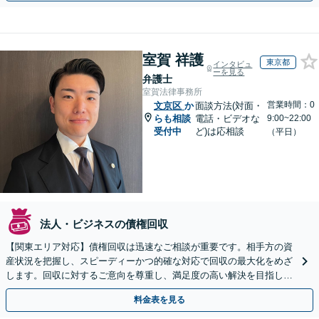
室賀 祥護
東京都
インタビュ
ーを見る
弁護士
室賀法律事務所
営業時間：0
文京区
か
面談方法(対面・
らも相談
電話・ビデオな
9:00~22:00
受付中
ど)は応相談
（平日）
法人・ビジネスの債権回収
【関東エリア対応】債権回収は迅速なご相談が重要です。相手方の資
産状況を把握し、スピーディーかつ的確な対応で回収の最大化をめざ
します。回収に対するご意向を尊重し、満足度の高い解決を目指しま
す【休日・夜間相談対応】
料金表を見る