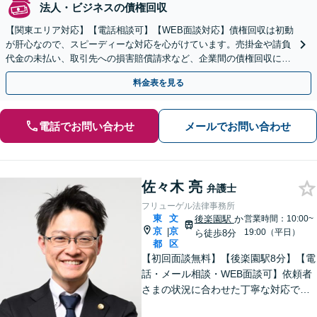
法人・ビジネスの債権回収
【関東エリア対応】【電話相談可】【WEB面談対応】債権回収は初動
が肝心なので、スピーディーな対応を心がけています。売掛金や請負
代金の未払い、取引先への損害賠償請求など、企業間の債権回収に幅
広く対応「フリーランスの報酬未払いもご相談ください」
料金表を見る
電話でお問い合わせ
メールでお問い合わせ
佐々木 亮
弁護士
フリューゲル法律事務所
東
文
後楽園駅
か
営業時間：10:00~
京
京
|
19:00（平日）
ら徒歩8分
都
区
【初回面談無料】【後楽園駅8分】【電
話・メール相談・WEB面談可】依頼者
さまの状況に合わせた丁寧な対応で、
オーダーメイドのサービスをご提供い