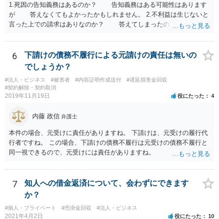
1.死因の告知義務はあるのか？ 告知義務はある可能性はあります
が 答えなくてもよかったかもしれません。 2.不利益は生じないと
言った上での請求はありなのか？ 答えてしまったので請求されて
も仕方がありません。 ただ、不利益は生じないと言ったことが証
明できれば 信義則違反という主張をすることができる可能性があ
ります。 3.請求額は妥当なのか？ 自殺した場合、約２年分の賃料
6
下請けの債務不履行による元請けの責任は無いの
が損害となるというのが判例です。
でしょうか？
#法人・ビジネス
#被害者
#内容証明作成送付
#遅延損害金回収
#契約解除・契約取消
2019年11月19日
役にたった
4
内藤 政信
弁護士
本件の場合、元受けに責任がありますね。 下請けは、元受けの履行代
行者ですね。 この場合、下請けの債務不履行は元受けの債務不履行と
同一視できるので、元受けには責任がありますね。
7
知人への借金返済について、会わずにできます
か？
#個人・プライベート
#売掛金回収
#法人・ビジネス
2021年4月2日
役にたった
10