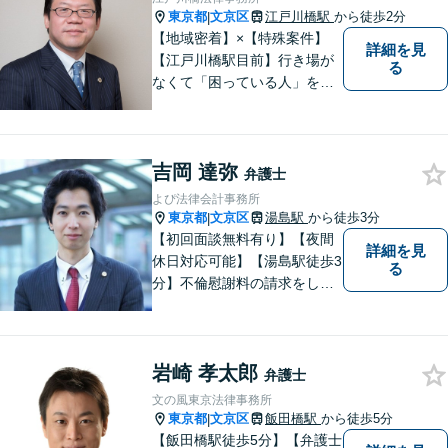
談無料ですので、お気軽にご
東京都
文京区
江戸川橋駅
から徒歩2分
|
相談ください！
【地域密着】×【特殊案件】
詳細を見
【江戸川橋駅目前】行き場が
る
なくて「困っている人」をゼ
ロに。事務所は駅近ですが入
口は駅の反対側です。 https://
edolaw.com/
吉岡 達弥
弁護士
よぴ法律会計事務所
東京都
文京区
湯島駅
から徒歩3分
|
【初回面談無料有り】【夜間
詳細を見
休日対応可能】【湯島駅徒歩3
る
分】不倫慰謝料の請求をした
い、離婚後の生活が不安な
ど、離婚・男女問題でお悩み
の方はお一人で抱え込まずに
岩崎 孝太郎
まずはご相談ください。【メ
弁護士
ディア出演】
文の風東京法律事務所
東京都
文京区
飯田橋駅
から徒歩5分
|
【飯田橋駅徒歩5分】【弁護士