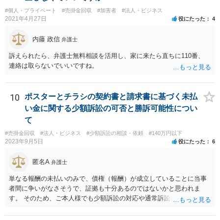
れていた場合等であり、債務者対抗要件の問題をクリアされていたと
#個人・プライベート
#売掛金回収
#加害者
#法人・ビジネス
しても、当該ファクタリング会社が譲受債権請求訴訟を提起する場
2021年4月27日
役にたった
4
合、譲受債権の発生原因事実を立証しなければなりません。 「譲渡人
は当社にとって全くの見知らぬ人物で、一切関係がなく、当該債権は
内藤 政信
弁護士
現在・将来ともに存在しないと断言でき」ないということであれば、
この立証の見込みが立たないでしょうから、訴訟になったとしても、
訴えられたら、弁護士無料相談を活用し、家に来たら直ちに110番、
かかる点で争うべきでしょう（といっても否認すれば足りると思いま
連絡は取らないでいいですね。
す。）。 以上述べましたが、令和7年12月から令和11年までに発生す
る一切の債権となれば、約4年という一定の期間の将来債権譲渡とな
り、訴求されている債権の額も相当程度の金額になっていると推察し
10
ポスターとチラシの契約書と請求書に基づく未払
ます。ご不安な気持ちを解消するために、法律事務所にご相談に赴く
い金に関する少額訴訟の可否と勝訴可能性につい
ことを検討されても良いでしょう。
て
#売掛金回収
#法人・ビジネス
#少額訴訟の相談・依頼
#140万円以下
2023年9月5日
役にたった
6
匿名A
弁護士
単なる報酬の未払いのみで、債権（報酬）が成立していることに当事
者間に争いがなさそうで、証拠も十分あるのではないかと思われま
す。 そのため、ご本人様でも少額訴訟の対応や通常訴訟に移行したと
きの対応は不可能ではないように思います。 もっとも、判決を取得し
ても相手方が任意に支払をしない場合は強制執行を行う必要がござい