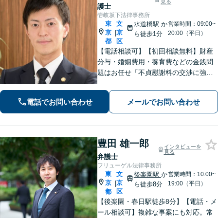
見る
護士
壱岐坂下法律事務所
東
文
水道橋駅
か
営業時間：09:00~
京
京
|
20:00（平日）
ら徒歩1分
都
区
【電話相談可】【初回相談無料】財産
分与・婚姻費用・養育費などの金銭問
題はお任せ「不貞慰謝料の交渉に強
い」長期化する相続トラブルも粘り強
く交渉し、依頼者さまに有利な解決を
電話でお問い合わせ
メールでお問い合わせ
目指す「遺言書で万全な生前対策」
【休日・夜間相談あり】【水道橋駅1
分】
豊田 雄一郎
インタビューを
見る
弁護士
フリューゲル法律事務所
東
文
後楽園駅
か
営業時間：10:00~
京
京
|
19:00（平日）
ら徒歩8分
都
区
【後楽園・春日駅徒歩8分】【電話・メ
ール相談可】複雑な事案にも対応。常