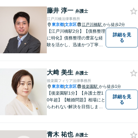
藤井 淳一
弁護士
江戸川橋法律事務所
東京都
文京区
江戸川橋駅
から徒歩2分
|
【江戸川橋駅2分】【債務整理
詳細を見
に特化】債務整理の豊富な経
る
験を活かし、迅速かつ丁寧に
解決策をご提案いたします。
どんな事件でも依頼者様と密
なコミュニケーションを心が
大﨑 美生
け、依頼者様の利益を第一に
弁護士
考えております。まずはお気
後楽園フィリア法律事務所
軽にご相談ください。【法テ
東京都
文京区
後楽園駅
から徒歩1分
|
ラス利用可】
【後楽園駅1分】【弁護士歴1
詳細を見
0年超】【離婚問題】相場にと
る
らわれない解決を目指しま
す。シングルマザーの家庭育
ち【相続問題】協力弁護士、
税理士、司法書士と連携しま
青木 祐也
す。著書あり。事務員任せに
弁護士