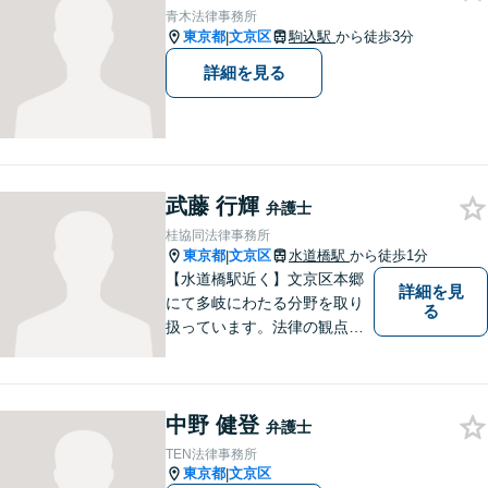
せず弁護士が全ての手続きを
青木法律事務所
代理します。
東京都
文京区
駒込駅
から徒歩3分
|
詳細を見る
武藤 行輝
弁護士
桂協同法律事務所
東京都
文京区
水道橋駅
から徒歩1分
|
【水道橋駅近く】文京区本郷
詳細を見
にて多岐にわたる分野を取り
る
扱っています。法律の観点か
らだけではなく、依頼者さま
のご事情や感情に寄り添った
対応が可能です。まずはお気
中野 健登
軽にご相談ください【都内各
弁護士
線からのアクセス良好】
TEN法律事務所
東京都
文京区
|