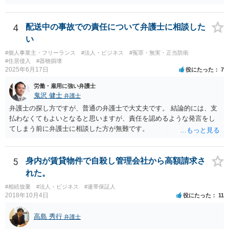
別途訴訟を提起するか、法人に加えて個人を被告にしておく必要があ
の社会的評価を損なうような投稿であれば，名誉毀損となり得ます。
ります。貴殿が被告になった場合は、「彼氏」の干渉を受けずに応訴
こうした場合，プロバイダ等を通じて投稿の削除を求めたり，また
することができます。「彼女」氏は、故意又は重過失を立証する必要
4
配送中の事故での責任について弁護士に相談した
は，発信者自身の情報の開示を受けた上で，発進した当人に対する損
があります。 なお、仮に会社法４２９条の責任が認められ敗訴した場
い
害賠償請求等を行うことも可能です。
合は、２５万円ずつではなく５０万円の連帯債務になります（同法４
#個人事業主・フリーランス
#法人・ビジネス
#冤罪・無実・正当防衛
３０条）。「彼女」氏は、５０万円の範囲内でどちらにいくら請求し
#住居侵入
#器物損壊
てもよく、支払った人はその半額をもう一人の代表社員に請求（求
2025年6月17日
役にたった
7
償）できます。
労働・雇用に強い弁護士
鬼沢 健士
弁護士
弁護士の探し方ですが、普通の弁護士で大丈夫です。 結論的には、支
払わなくてもよいとなると思いますが、責任を認めるような発言をし
てしまう前に弁護士に相談した方が無難です。
5
身内が賃貸物件で自殺し管理会社から高額請求さ
れた。
#相続放棄
#法人・ビジネス
#連帯保証人
2018年10月4日
役にたった
11
高島 秀行
弁護士