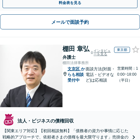
料金表を見る
メールで面談予約
棚田 章弘
東京都
インタビュ
ーを見る
弁護士
棚田法律事務所
営業時間：1
文京区
か
面談方法(対面・
らも相談
電話・ビデオな
0:00~18:00
受付中
ど)は応相談
（平日）
法人・ビジネスの債権回収
【関東エリア対応】【初回相談無料】「債務者の資力や事情に応じた
戦略的アプローチで、依頼者さまの債権を最大限守ります」売掛金の