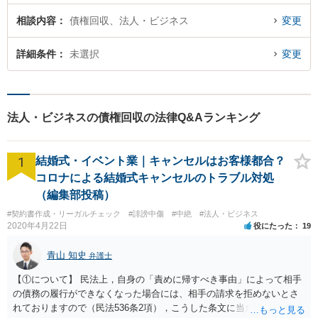
相談内容
債権回収、法人・ビジネス
変更
詳細条件
未選択
変更
法人・ビジネスの債権回収の法律Q&Aランキング
1
結婚式・イベント業｜キャンセルはお客様都合？
コロナによる結婚式キャンセルのトラブル対処
（編集部投稿）
#契約書作成・リーガルチェック
#誹謗中傷
#中絶
#法人・ビジネス
2020年4月22日
役にたった
19
青山 知史
弁護士
【①について】 民法上，自身の「責めに帰すべき事由」によって相手
の債務の履行ができなくなった場合には、相手の請求を拒めないとさ
れておりますので（民法536条2項），こうした条文に当たるかが問題