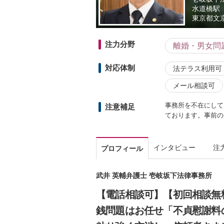
水道橋駅
東京都
文京
注力分野
離婚・男女問
対応体制
法テラス利用可
メール相談可
事務所を不在にして
注意補足
ております。事前の
インタビュー
注
プロフィール
武井 英輔弁護士 壱岐坂下法律事務所
【電話相談可】【初回相談無
銭問題はお任せ「不貞慰謝料