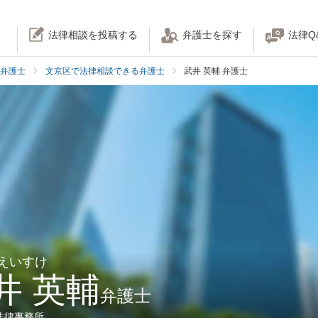
法律相談を投稿する
弁護士を探す
法律Q
弁護士
文京区で法律相談できる弁護士
武井 英輔 弁護士
 えいすけ
井 英輔
弁護士
法律事務所