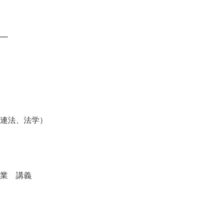
━
連法、法学）
業 講義