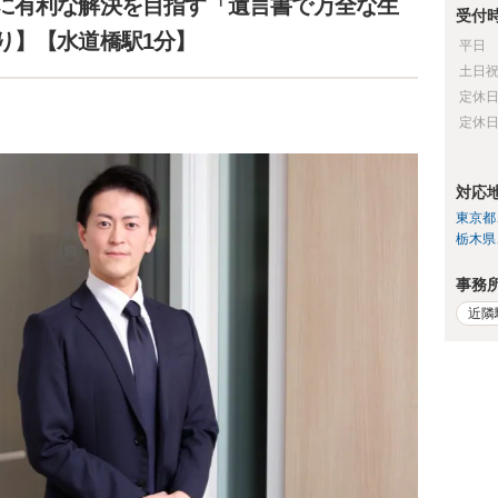
に有利な解決を目指す「遺言書で万全な生
受付
り】【水道橋駅1分】
平日
土日
定休
定休
対応
東京都
栃木県
事務
近隣