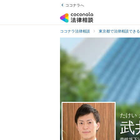
ココナラへ
ココナラ法律相談
東京都で法律相談できる
たけい
武
壱岐坂下