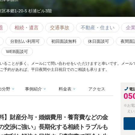
区本郷1-20-5 杉浦ビル3階
題
相続・遺言
交通事故
不動産・住まい
企
分割払い利用可
初回面談無料
休日面談可
夜間面
WEB面談可
いることが多く、メールにて問い合わせをいただけますと幸いです。メールで
ご予約があれば、平日夜間や土日祝日でのご相談も承ります。
力分野
事例紹介
料金表
アクセス
電
05
※お電
えい
料】財産分与・婚姻費用・養育費などの金
の交渉に強い」長期化する相続トラブルも