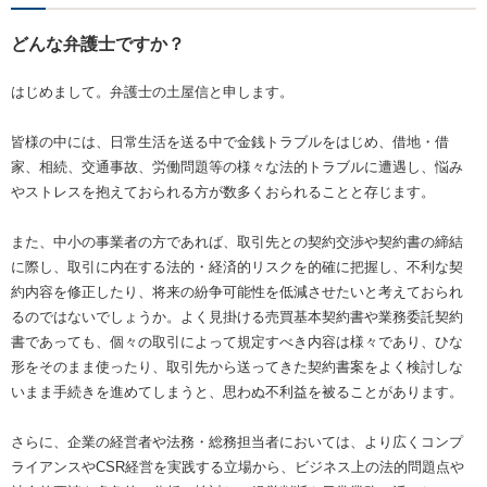
どんな弁護士ですか？
はじめまして。弁護士の土屋信と申します。
皆様の中には、日常生活を送る中で金銭トラブルをはじめ、借地・借
家、相続、交通事故、労働問題等の様々な法的トラブルに遭遇し、悩み
やストレスを抱えておられる方が数多くおられることと存じます。
また、中小の事業者の方であれば、取引先との契約交渉や契約書の締結
に際し、取引に内在する法的・経済的リスクを的確に把握し、不利な契
約内容を修正したり、将来の紛争可能性を低減させたいと考えておられ
るのではないでしょうか。よく見掛ける売買基本契約書や業務委託契約
書であっても、個々の取引によって規定すべき内容は様々であり、ひな
形をそのまま使ったり、取引先から送ってきた契約書案をよく検討しな
いまま手続きを進めてしまうと、思わぬ不利益を被ることがあります。
さらに、企業の経営者や法務・総務担当者においては、より広くコンプ
ライアンスやCSR経営を実践する立場から、ビジネス上の法的問題点や