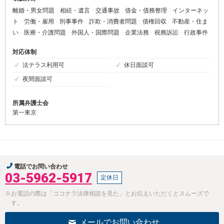
離婚・男女問題
相続・遺言
交通事故
借金・債務整理
インターネッ
ト
労働・雇用
刑事事件
詐欺・消費者問題
債権回収
不動産・住ま
い
医療・介護問題
外国人・国際問題
企業法務
税務訴訟
行政事件
対応体制
法テラス利用可
休日面談可
夜間面談可
所属弁護士会
第一東京
電話でお問い合わせ
03-5962-5917
定休日
※お電話の際は「ココナラ法律相談を見た」とお伝えいただくとスムーズで
す。
メールでお問い合わせ