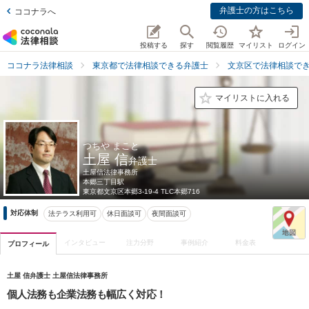
弁護士の方はこちら
ココナラへ
投稿する
探す
閲覧履歴
マイリスト
ログイン
ココナラ法律相談
東京都で法律相談できる弁護士
文京区で法律相談で
マイリストに入れる
つちや まこと
土屋 信
弁護士
土屋信法律事務所
本郷三丁目駅
東京都
文京区本郷3-19-4 TLC本郷716
対応体制
法テラス利用可
休日面談可
夜間面談可
インタビュー
注力分野
事例紹介
料金表
プロフィール
土屋 信弁護士 土屋信法律事務所
個人法務も企業法務も幅広く対応！