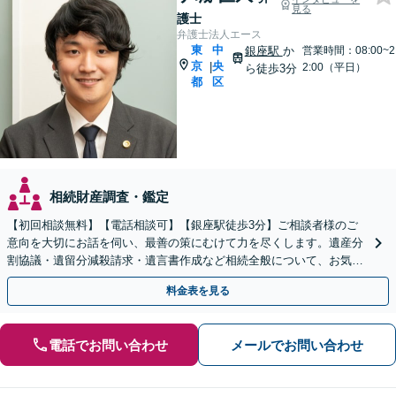
見る
護士
弁護士法人エース
東
中
銀座駅
か
営業時間：08:00~2
京
央
|
2:00（平日）
ら徒歩3分
都
区
相続財産調査・鑑定
【初回相談無料】【電話相談可】【銀座駅徒歩3分】ご相談者様のご
意向を大切にお話を伺い、最善の策にむけて力を尽くします。遺産分
割協議・遺留分減殺請求・遺言書作成など相続全般について、お気軽
にご相談ください。
料金表を見る
電話でお問い合わせ
メールでお問い合わせ