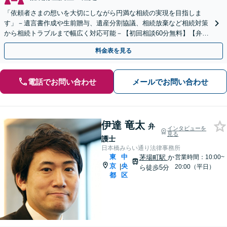
「依頼者さまの想いを大切にしながら円満な相続の実現を目指しま
す」－遺言書作成や生前贈与、遺産分割協議、相続放棄など相続対策
から相続トラブルまで幅広く対応可能－【初回相談60分無料】【弁護
士直通電話相談可】【来所一切不要】【夜間・休日面談可】
料金表を見る
電話でお問い合わせ
メールでお問い合わせ
伊達 竜太
弁
インタビューを
見る
護士
日本橋みらい通り法律事務所
東
中
茅場町駅
か
営業時間：10:00~
京
央
|
20:00（平日）
ら徒歩5分
都
区