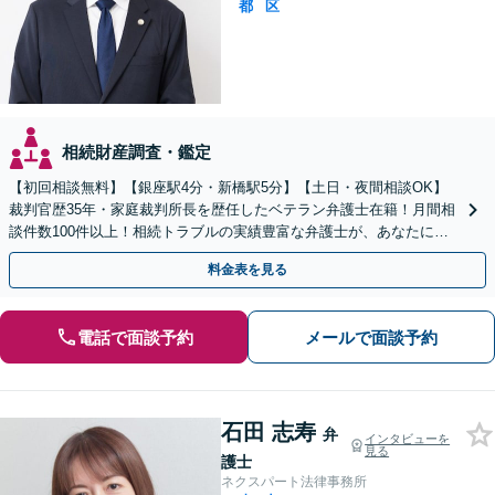
都
区
相続財産調査・鑑定
【初回相談無料】【銀座駅4分・新橋駅5分】【土日・夜間相談OK】
裁判官歴35年・家庭裁判所長を歴任したベテラン弁護士在籍！月間相
談件数100件以上！相続トラブルの実績豊富な弁護士が、あなたに寄
りそって解決します！
料金表を見る
電話で面談予約
メールで面談予約
石田 志寿
弁
インタビューを
見る
護士
ネクスパート法律事務所