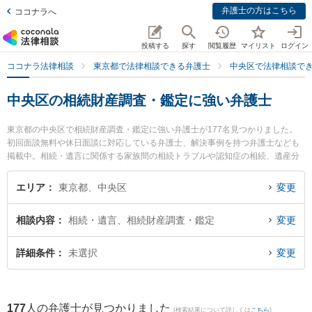
弁護士の方はこちら
ココナラへ
投稿する
探す
閲覧履歴
マイリスト
ログイン
ココナラ法律相談
東京都で法律相談できる弁護士
中央区で法律相談で
中央区の相続財産調査・鑑定に強い弁護士
東京都の中央区で相続財産調査・鑑定に強い弁護士が177名見つかりました。
初回面談無料や休日面談に対応している弁護士、解決事例を持つ弁護士なども
掲載中。相続・遺言に関係する家族間の相続トラブルや認知症の相続、遺産分
割等の細かな分野での絞り込み検索もでき便利です。特に法律事務所wayの関
根 亮人弁護士やプラッサ法律事務所の増田 直毅弁護士、ネクスパート法律事務
エリア
東京都、中央区
変更
所の瀧柳 宏弁護士のプロフィール情報や弁護士費用、強みなどが注目されてい
ます。『中央区で土日や夜間に発生した相続財産調査・鑑定のトラブルを今す
相談内容
相続・遺言、相続財産調査・鑑定
変更
ぐに弁護士に相談したい』『相続財産調査・鑑定のトラブル解決の実績豊富な
近くの弁護士を検索したい』『初回相談無料で相続財産調査・鑑定を法律相談
できる中央区内の弁護士に相談予約したい』などでお困りの相談者さんにおす
詳細条件
未選択
変更
すめです。
177
人の弁護士が見つかりました
(検索結果について詳しくは
こちら
)