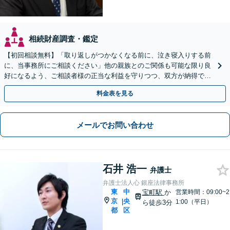
相続財産調査・鑑定
【初回相談無料】「取り返しがつかなくなる前に、泣き寝入りする前
に、当事務所にご相談ください」他の親族とのご関係も可能な限り良
好になるよう、ご相談者様の正当な利益を守りつつ、双方が納得でき
る着地点を探ります。
料金表を見る
メールでお問い合わせ
石井 浩一
弁護士
弁護士法人心 銀座法律事務所
東
中
宝町駅
か
営業時間：09:00~2
京
央
|
1:00（平日）
ら徒歩3分
都
区