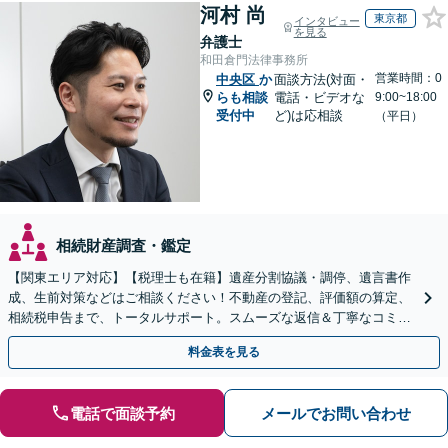
河村 尚
東京都
インタビュー
を見る
弁護士
和田倉門法律事務所
営業時間：0
中央区
か
面談方法(対面・
らも相談
電話・ビデオな
9:00~18:00
受付中
ど)は応相談
（平日）
相続財産調査・鑑定
【関東エリア対応】【税理士も在籍】遺産分割協議・調停、遺言書作
成、生前対策などはご相談ください！不動産の登記、評価額の算定、
相続税申告まで、トータルサポート。スムーズな返信＆丁寧なコミュ
ニケーション◎お気軽にご相談ください。
料金表を見る
電話で面談予約
メールでお問い合わせ