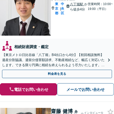
東
中
八丁堀駅
か
営業時間：10:00~
京
央
|
19:00（平日）
ら徒歩4分
都
区
相続財産調査・鑑定
【東京メトロ日比谷線「八丁堀」B4出口から4分】【初回相談無料】
遺産分割協議、遺留分侵害額請求、不動産相続など、幅広く対応いた
します。できる限り円満に相続を終えられるよう尽力いたします。ぜ
ひご相談ください。【電話相談可】【休日面談可】
料金表を見る
電話でお問い合わせ
メールでお問い合わせ
齋藤 健博
弁
インタビューを