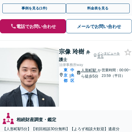
相続手続きをお手伝いします【取扱い実績2000件以上】
事例を見る(1件)
料金表を見る
電話でお問い合わせ
メールでお問い合わせ
宗像 玲樹
弁
インタビューを
見る
護士
法律事務所way
東
中
人形町駅
か
営業時間：00:00~
京
央
|
23:59（平日）
ら徒歩5分
都
区
相続財産調査・鑑定
【人形町駅5分】【初回相談30分無料】【よろず相談大歓迎】遺産分