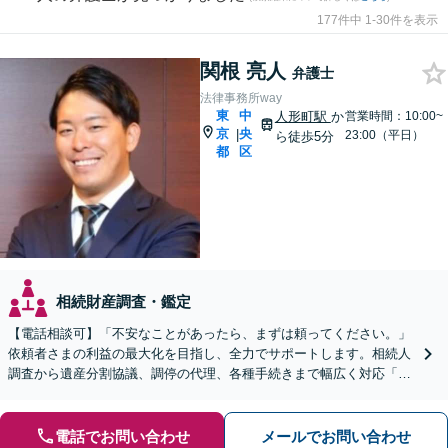
177件中 1-30件を表示
関根 亮人
弁護士
法律事務所way
東
中
人形町駅
か
営業時間：10:00~
京
央
|
23:00（平日）
ら徒歩5分
都
区
相続財産調査・鑑定
【電話相談可】「不安なことがあったら、まずは頼ってください。」
依頼者さまの利益の最大化を目指し、全力でサポートします。相続人
調査から遺産分割協議、調停の代理、各種手続きまで幅広く対応「事
業承継・株式の相続に強い」【休日・夜間相談あり】
電話でお問い合わせ
メールでお問い合わせ