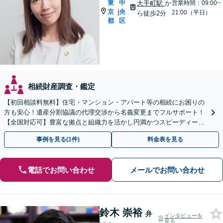
東
中
大手町駅
か
営業時間：09:00~
京
央
|
21:00（平日）
ら徒歩2分
都
区
相続財産調査・鑑定
【初回相談料無料】住宅・マンション・アパート等の相続にお困りの
方も安心！遺産分割協議の代理交渉から名義変更までフルサポート！
【全国対応可】豊富な拠点と組織力を活かし円満かつスピーディーに
相続手続きをお手伝いします【取扱い実績2000件以上】
事例を見る(1件)
料金表を見る
電話でお問い合わせ
メールでお問い合わせ
鈴木 崇裕
弁
インタビューを
見る