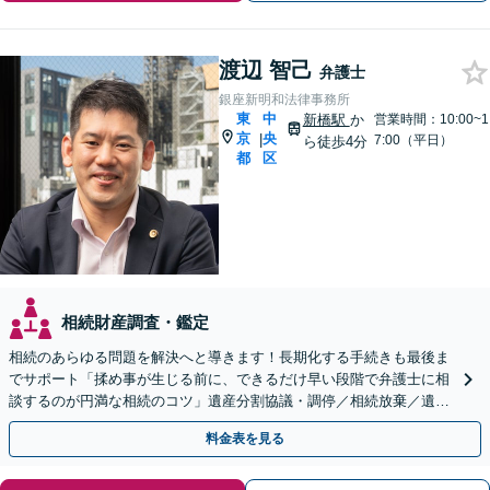
渡辺 智己
弁護士
銀座新明和法律事務所
東
中
新橋駅
か
営業時間：10:00~1
京
央
|
7:00（平日）
ら徒歩4分
都
区
相続財産調査・鑑定
相続のあらゆる問題を解決へと導きます！長期化する手続きも最後ま
でサポート「揉め事が生じる前に、できるだけ早い段階で弁護士に相
談するのが円満な相続のコツ」遺産分割協議・調停／相続放棄／遺留
分／不動産相続ほか【休日・夜間面談可】
料金表を見る