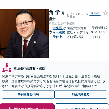
角 学
弁
東京都
インタビューを
見る
護士
葛飾総合法律事務所
営業時間：0
中央区
か
面談方法(対面・
らも相談
電話・ビデオな
9:00~18:00
受付中
ど)は応相談
（平日）
相続財産調査・鑑定
関東エリア対応【初回面談相談30分無料！】遺産分割・遺留分・相続
放棄・遺言作成等相続で少しでもお悩みの場合はお気軽にお電話くだ
さい。弁護士が直接電話対応します【直近1年間の相続ご相談300件以
上！＆相続の著書・セミナー多数】弁護士複数所属
事例を見る(1件)
料金表を見る