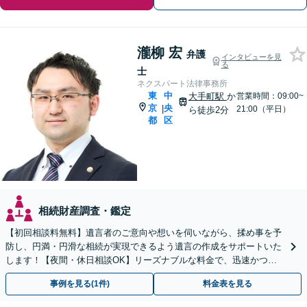
瀧柳 宏
弁護
インタビューを見
る
士
ネクスパート法律事務所
東
中
大手町駅
か
営業時間：09:00~
京
央
|
21:00（平日）
ら徒歩2分
都
区
相続財産調査・鑑定
【初回相談料無料】遺言者のご意向や想いを伺いながら、揉め事を予
防し、円満・円滑な相続が実現できるよう遺言の作成をサポートいた
します！【夜間・休日相談OK】リーズナブルな料金で、迅速かつス
ピーディーにまごころを持って対応させて頂きます。
事例を見る(1件)
料金表を見る