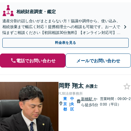
相続財産調査・鑑定
遺産分割の話し合いがまとまらない方！協議や調停から、使い込み、
相続放棄まで幅広く対応！提携税理士への相談も可能です。お一人で
悩まずご相談ください【初回相談30分無料】【オンライン対応可】
【弁護士直通電話】【夜間休日相談可】
料金表を見る
電話でお問い合わせ
メールでお問い合わせ
岡野 翔太
弁護士
RJB法律事務所
東
中
新橋駅
か
営業時間：09:00~2
京
央
|
0:00（平日）
ら徒歩5分
都
区