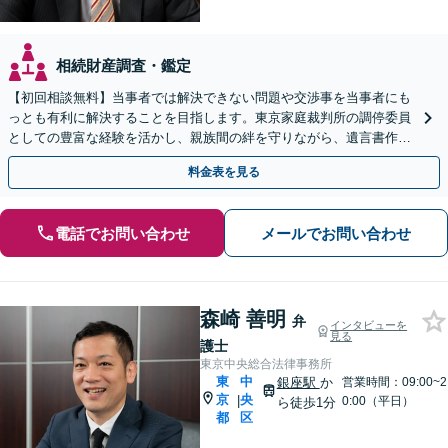
相続財産調査・鑑定
【初回相談無料】当事者では解決できない問題や交渉事を当事者にも
っとも有利に解決することを目指します。東京家庭裁判所の調停委員
としての豊富な経験を活かし、親族間の絆を守りながら、遺言書作成
から相続放棄まで相続問題を誠実にサポートいたします。
料金表を見る
電話でお問い合わせ
メールでお問い合わせ
森崎 善明
弁
インタビューを
見る
護士
東京中央総合法律事務所
東
中
銀座駅
か
営業時間：09:00~2
京
央
|
0:00（平日）
ら徒歩1分
都
区