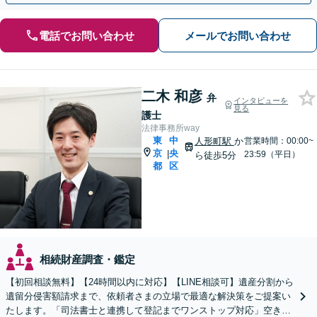
電話でお問い合わせ
メールでお問い合わせ
二木 和彦
弁
インタビューを
見る
護士
法律事務所way
東
中
人形町駅
か
営業時間：00:00~
京
央
|
23:59（平日）
ら徒歩5分
都
区
相続財産調査・鑑定
【初回相談無料】【24時間以内に対応】【LINE相談可】遺産分割から
遺留分侵害額請求まで、依頼者さまの立場で最適な解決策をご提案い
たします。「司法書士と連携して登記までワンストップ対応」空き家