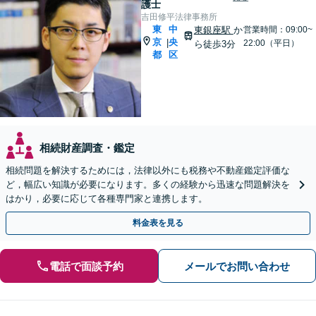
護士
吉田修平法律事務所
東
中
東銀座駅
か
営業時間：09:00~
京
央
|
22:00（平日）
ら徒歩3分
都
区
相続財産調査・鑑定
相続問題を解決するためには，法律以外にも税務や不動産鑑定評価な
ど，幅広い知識が必要になります。多くの経験から迅速な問題解決を
はかり，必要に応じて各種専門家と連携します。
料金表を見る
電話で面談予約
メールでお問い合わせ