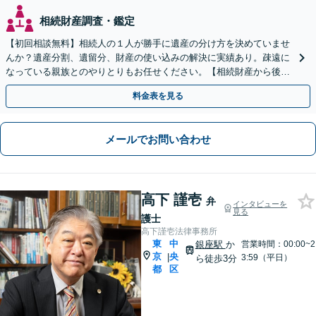
相続財産調査・鑑定
【初回相談無料】相続人の１人が勝手に遺産の分け方を決めていませ
んか？遺産分割、遺留分、財産の使い込みの解決に実績あり。疎遠に
なっている親族とのやりとりもお任せください。【相続財産から後払
い可】費用を理由に諦めないでください。【茅場町駅3分】
料金表を見る
メールでお問い合わせ
高下 謹壱
弁
インタビューを
見る
護士
高下謹壱法律事務所
東
中
銀座駅
か
営業時間：00:00~2
京
央
|
3:59（平日）
ら徒歩3分
都
区