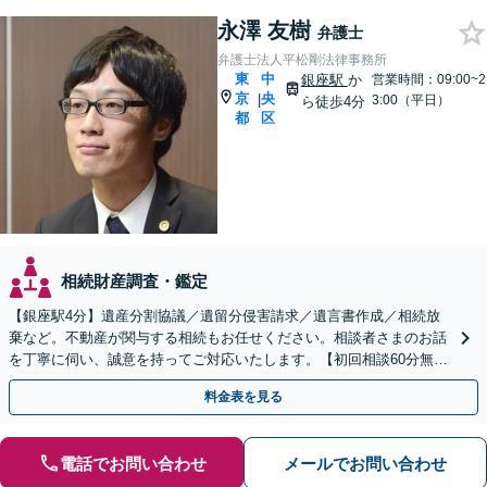
永澤 友樹
弁護士
弁護士法人平松剛法律事務所
東
中
銀座駅
か
営業時間：09:00~2
京
央
|
3:00（平日）
ら徒歩4分
都
区
相続財産調査・鑑定
【銀座駅4分】遺産分割協議／遺留分侵害請求／遺言書作成／相続放
棄など。不動産が関与する相続もお任せください。相談者さまのお話
を丁寧に伺い、誠意を持ってご対応いたします。【初回相談60分無
料】【夜間相談可】
料金表を見る
電話でお問い合わせ
メールでお問い合わせ