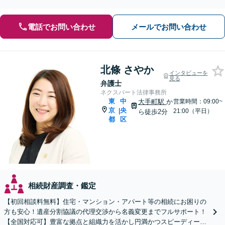
問題・事業承継のお悩みなども、ご相談ください。
電話でお問い合わせ
メールでお問い合わせ
北條 さやか
インタビューを
見る
弁護士
ネクスパート法律事務所
東
中
大手町駅
か
営業時間：09:00~
京
央
|
21:00（平日）
ら徒歩2分
都
区
相続財産調査・鑑定
【初回相談料無料】住宅・マンション・アパート等の相続にお困りの
方も安心！遺産分割協議の代理交渉から名義変更までフルサポート！
【全国対応可】豊富な拠点と組織力を活かし円満かつスピーディーに