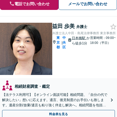
電話でお問い合わせ
メールでお問い合わせ
益田 歩美
弁護士
弁護士法人中田・島尾法律事務所 東京事務所
東
中
日本橋駅
か
営業時間：09:00~
京
央
|
18:00（平日）
ら徒歩1分
都
区
相続財産調査・鑑定
【法テラス利用可】【オンライン面談可能】相続問題、「自分の代で
解決したい」想いに応えます。遺言、後見制度のお手伝いも致しま
す。遺産分割/放棄/遺言も粘り強く伴走し解決へ。相続問題を包括的
にサポート。
料金表を見る