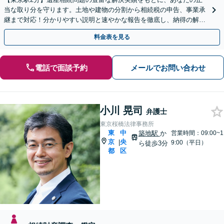
当な取り分を守ります。土地や建物の分割から相続税の申告、事業承
継まで対応！分かりやすい説明と速やかな報告を徹底し、納得の解決
を目指します【夜間や休日相談可】【オンライン相談可】
料金表を見る
電話で面談予約
メールでお問い合わせ
小川 晃司
弁護士
東京桜橋法律事務所
東
中
築地駅
か
営業時間：09:00~1
京
央
|
9:00（平日）
ら徒歩3分
都
区