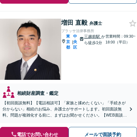
増田 直毅
弁護士
プラッサ法律事務所
東
中
三越前駅
か
営業時間：09:30~
京
央
|
18:00（平日）
ら徒歩1分
都
区
相続財産調査・鑑定
【初回面談無料】【電話相談可】「家族と揉めたくない」「手続きが
分からない」相続のお悩み、弁護士がサポートします。初回面談無
料。問題が複雑化する前に、まずはお聞かせください。【WEB面談可
｜三越前駅1分】
電話でお問い合わせ
メールで面談予約