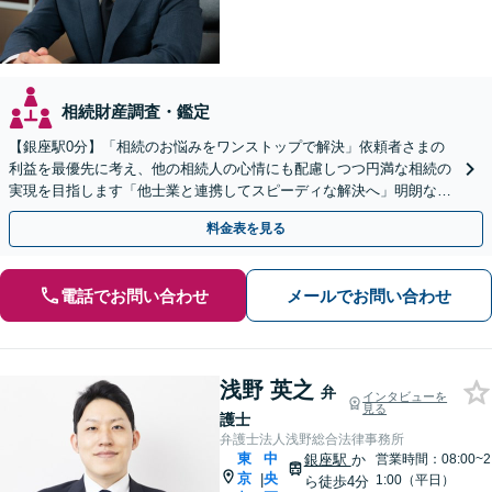
相続財産調査・鑑定
【銀座駅0分】「相続のお悩みをワンストップで解決」依頼者さまの
利益を最優先に考え、他の相続人の心情にも配慮しつつ円満な相続の
実現を目指します「他士業と連携してスピーディな解決へ」明朗な料
金体系／弁護士費用に関する疑問点はお気軽にご相談を
料金表を見る
電話でお問い合わせ
メールでお問い合わせ
浅野 英之
弁
インタビューを
見る
護士
弁護士法人浅野総合法律事務所
東
中
銀座駅
か
営業時間：08:00~2
京
央
|
1:00（平日）
ら徒歩4分