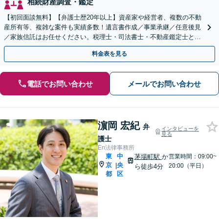
相続財産調査・鑑定
【初回面談無料】【弁護士歴20年以上】資産家や経営者、複数の不動
産所有等、複雑な案件も実績多数！遺言書作成／事業承継／任意後見
／家族信託はお任せください。税理士・司法書士・不動産鑑定士と連
携可。相続発生後も対応【夜間・休日相談可】
料金表を見る
電話でお問い合わせ
メールでお問い合わせ
濵岡 宏紀
弁
インタビューを
見る
護士
En法律事務所
東
中
茅場町駅
か
営業時間：09:00~
京
央
|
20:00（平日）
ら徒歩4分
都
区