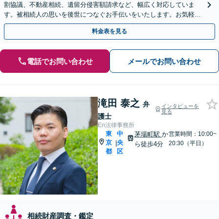
割協議、不動産相続、遺留分侵害額請求など、幅広く対応していま
す。被相続人の思いを後世につなぐお手伝いをいたします。お気軽に
ご相談ください。【電話相談対応】【休日・夜間対応】
料金表を見る
電話でお問い合わせ
メールでお問い合わせ
滝田 泰之
弁
インタビューを
見る
護士
En法律事務所
東
中
茅場町駅
か
営業時間：10:00~
京
央
|
20:30（平日）
ら徒歩4分
都
区
相続財産調査・鑑定