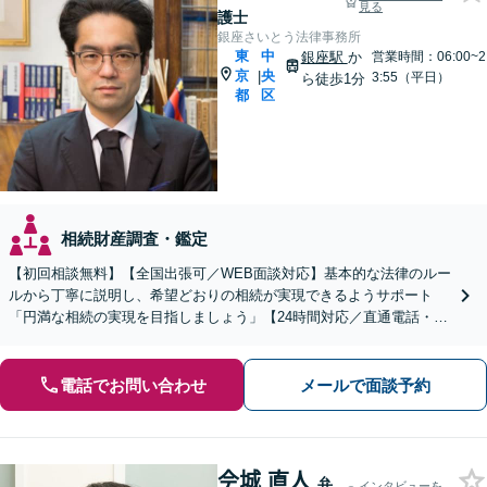
見る
護士
銀座さいとう法律事務所
東
中
銀座駅
か
営業時間：06:00~2
京
央
|
3:55（平日）
ら徒歩1分
都
区
相続財産調査・鑑定
【初回相談無料】【全国出張可／WEB面談対応】基本的な法律のルー
ルから丁寧に説明し、希望どおりの相続が実現できるようサポート
「円満な相続の実現を目指しましょう」【24時間対応／直通電話・LI
NEでのやり取り】【秘密厳守／プライバシーに配慮】
電話でお問い合わせ
メールで面談予約
𫝆城 直人
弁
インタビューを