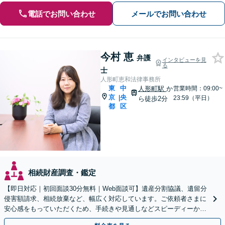
電話でお問い合わせ
メールでお問い合わせ
今村 恵
弁護
インタビューを見
る
士
人形町恵和法律事務所
東
中
人形町駅
か
営業時間：09:00~
京
央
|
23:59（平日）
ら徒歩2分
都
区
相続財産調査・鑑定
【即日対応｜初回面談30分無料｜Web面談可】遺産分割協議、遺留分
侵害額請求、相続放棄など、幅広く対応しています。ご依頼者さまに
安心感をもっていただくため、手続きや見通しなどスピーディーかつ
丁寧な対応を心がけています。【休日・夜間面談可】