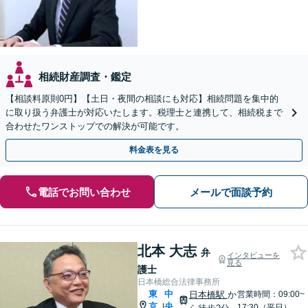
相続財産調査・鑑定
【相談料原則0円】【土日・夜間の相談にも対応】相続問題を集中的
に取り扱う弁護士が対応いたします。税理士と連携して、相続税まで
合わせたワンストップでの解決が可能です。
料金表を見る
電話でお問い合わせ
メールで面談予約
北本 大志
弁
インタビューを
見る
護士
日本橋総合法律事務所
東
中
日本橋駅
か
営業時間：09:00~
京
央
|
17:30（平日）