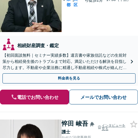
ら徒歩2分
都
区
相続財産調査・鑑定
【初回面談無料｜セミナー実績多数】遺言書や家族信託などの生前対
策から相続発生後のトラブルまで対応。満足いただける解決を目指し
尽力します。不動産や企業法務に精通し不動産相続や株式が絡んだ相
続もお任せください【日本橋駅2分・オンライン面談OK】
料金表を見る
電話でお問い合わせ
メールでお問い合わせ
悴田 峻吾
弁
インタビューを
見る
護士
かせだ法律事務所