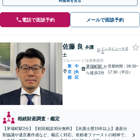
料金表を見る
電話で面談予約
メールで面談予約
佐藤 良
弁護
インタビューを見
る
士
ブルーバード法律事務所
東
中
茅場町駅
か
営業時間：09:30~
京
央
|
17:30（平日）
ら徒歩2分
都
区
相続財産調査・鑑定
【茅場町駅2分】【初回相談30分無料】【弁護士歴15年以上】遺産分
割協議や遺言書作成など、幅広く対応。依頼者ファーストの精神で、