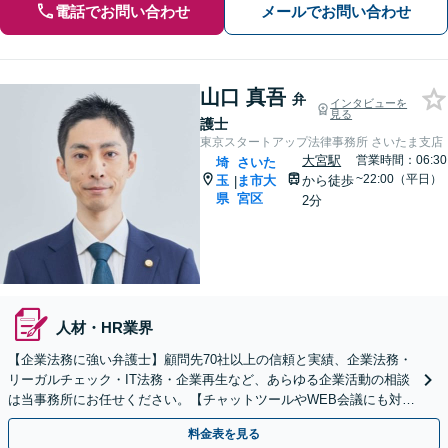
電話でお問い合わせ
メールでお問い合わせ
山口 真吾
弁
インタビューを
見る
護士
東京スタートアップ法律事務所 さいたま支店
大宮駅
営業時間：06:30
埼
さいた
~22:00（平日）
玉
ま市大
から徒歩
|
県
宮区
2分
人材・HR業界
【企業法務に強い弁護士】顧問先70社以上の信頼と実績、企業法務・
リーガルチェック・IT法務・企業再生など、あらゆる企業活動の相談
は当事務所にお任せください。【チャットツールやWEB会議にも対
応】
料金表を見る