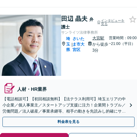
田辺 晶夫
弁
インタビューを
見る
護士
サンライツ法律事務所
大宮駅
営業時間：09:00
埼
さいた
~21:00（平日）
玉
ま市大
から徒歩
|
県
宮区
3分
人材・HR業界
【電話相談可】【初回相談無料】【法テラス利用可】埼玉エリアの中
小企業／個人事業主／スタートアップ支援に注力！企業間トラブル／
労働問題／法人破産／事業承継等、相手の動きを先読みし的確にサポ
ート。顧問契約料は柔軟に調整【完全個室】【大宮駅3分】
料金表を見る