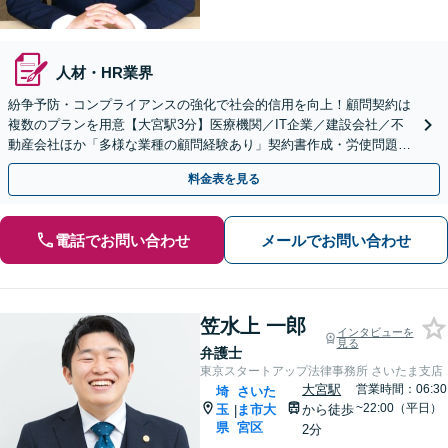
人材・HR業界
紛争予防・コンプライアンスの強化で社会的信用を向上！顧問契約は
複数のプランを用意【大宮駅3分】医療機関／IT企業／建設会社／不
動産会社ほか「多様な業種の顧問経験あり」契約書作成・労使問題・
クレーム対応など幅広く【休日・夜間面談可】
料金表を見る
電話でお問い合わせ
メールでお問い合わせ
笠水上 一郎
インタビューを
見る
弁護士
東京スタートアップ法律事務所 さいたま支店
大宮駅
営業時間：06:30
埼
さいた
~22:00（平日）
玉
ま市大
から徒歩
|
県
宮区
2分