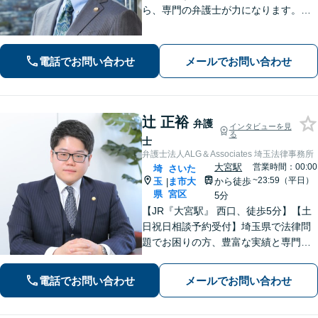
ら、専門の弁護士が力になります。電
話【１０分無料】、面談【６０分無
料】お悩みを一人で抱え込まないでく
ださい。まずは一歩を踏み出しましょ
電話でお問い合わせ
メールでお問い合わせ
う。
辻 正裕
弁護
インタビューを見
る
士
弁護士法人ALG＆Associates 埼玉法律事務所
大宮駅
営業時間：00:00
埼
さいた
~23:59（平日）
玉
ま市大
から徒歩
|
県
宮区
5分
【JR『大宮駅』 西口、徒歩5分】【土
日祝日相談予約受付】埼玉県で法律問
題でお困りの方、豊富な実績と専門性
を持つ弁護士が、ともに解決を目指し
ます。どうぞお気軽にご相談くださ
電話でお問い合わせ
メールでお問い合わせ
い。