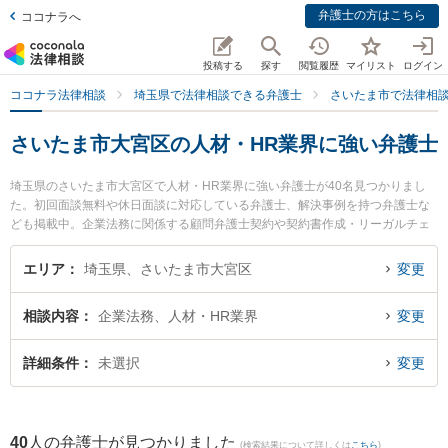
弁護士の方はこちら
ココナラへ
投稿する
探す
閲覧履歴
マイリスト
ログイン
ココナラ法律相談
埼玉県で法律相談できる弁護士
さいたま市で法律相
さいたま市大宮区の人材・HR業界に強い弁護士
埼玉県のさいたま市大宮区で人材・HR業界に強い弁護士が40名見つかりまし
た。初回面談無料や休日面談に対応している弁護士、解決事例を持つ弁護士な
ども掲載中。企業法務に関係する顧問弁護士契約や契約書作成・リーガルチェ
ック、雇用契約書・就業規則作成等の細かな分野での絞り込み検索もでき便利
です。特に中野法律事務所の中野 博喜弁護士やサンライツ法律事務所の川口 正
エリア
埼玉県、さいたま市大宮区
変更
貴弁護士、ベリーベスト法律事務所 大宮オフィスの本間 雄一朗弁護士のプロフ
ィール情報や弁護士費用、強みなどが注目されています。『さいたま市大宮区
相談内容
企業法務、人材・HR業界
変更
で土日や夜間に発生した人材・HR業界のトラブルを今すぐに弁護士に相談した
い』『人材・HR業界のトラブル解決の実績豊富な近くの弁護士を検索したい』
『初回相談無料で人材・HR業界を法律相談できるさいたま市大宮区内の弁護士
詳細条件
未選択
変更
に相談予約したい』などでお困りの相談者さんにおすすめです。
40
人の弁護士が見つかりました
(検索結果について詳しくは
こちら
)