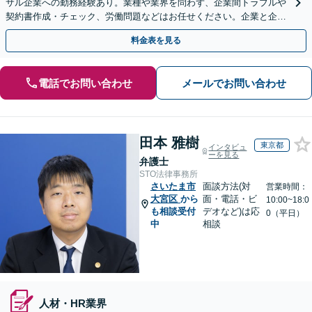
サル企業への勤務経験あり。業種や業界を問わず、企業間トラブルや
契約書作成・チェック、労働問題などはお任せください。企業と企業
の連携をつなぐ「橋渡し役」として、企業の発展をサポート
料金表を見る
電話でお問い合わせ
メールでお問い合わせ
田本 雅樹
東京都
インタビュ
ーを見る
弁護士
STO法律事務所
さいたま市
面談方法(対
営業時間：
大宮区
から
面・電話・ビ
10:00~18:0
も相談受付
デオなど)は応
0（平日）
中
相談
人材・HR業界