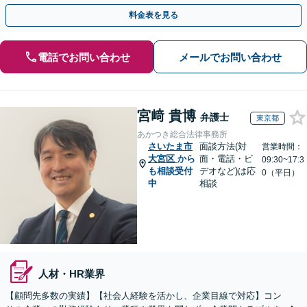
での紛争予防をご提案いたします。単発ご依頼も歓迎。
料金表を見る
電話でお問い合わせ
メールでお問い合わせ
宮﨑 貴博
弁護士
東京都
あかつき総合法律事務所
さいたま市
面談方法(対
営業時間：
大宮区
から
面・電話・ビ
09:30~17:3
も相談受付
デオなど)は応
0（平日）
中
相談
人材・HR業界
【顧問先多数の実績】【社会人経験を活かし、企業目線で対応】コン