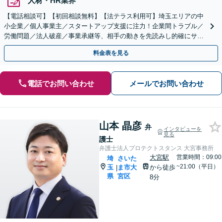
人材・HR業界
【電話相談可】【初回相談無料】【法テラス利用可】埼玉エリアの中
小企業／個人事業主／スタートアップ支援に注力！企業間トラブル／
労働問題／法人破産／事業承継等、相手の動きを先読みし的確にサポ
ート。顧問契約料は柔軟に調整【完全個室】【大宮駅3分】
料金表を見る
電話でお問い合わせ
メールでお問い合わせ
山本 晶彦
弁
インタビューを
見る
護士
弁護士法人プロテクトスタンス 大宮事務所
大宮駅
営業時間：09:00
埼
さいた
~21:00（平日）
玉
ま市大
から徒歩
|
県
宮区
8分