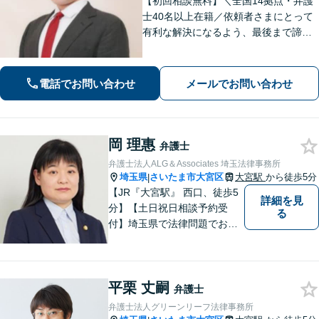
【初回相談無料】＼全国14拠点・弁護
士40名以上在籍／依頼者さまにとって
有利な解決になるよう、最後まで諦め
ずに闘います！借金問題/離婚・男女問
題/相続/交通事故/刑事事件など、ご相
談ください【夜間・休日対応】
電話でお問い合わせ
メールでお問い合わせ
岡 理惠
弁護士
弁護士法人ALG＆Associates 埼玉法律事務所
埼玉県
さいたま市大宮区
大宮駅
から徒歩5分
|
【JR『大宮駅』 西口、徒歩5
詳細を見
分】【土日祝日相談予約受
る
付】埼玉県で法律問題でお困
りの方、豊富な実績と専門性
を持つ弁護士が、ともに解決
を目指します。どうぞお気軽
平栗 丈嗣
にご相談ください。
弁護士
弁護士法人グリーンリーフ法律事務所