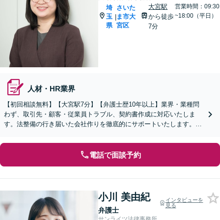
大宮駅
営業時間：09:30
埼
さいた
~18:00（平日）
玉
ま市大
から徒歩
|
県
宮区
7分
人材・HR業界
【初回相談無料】【大宮駅7分】【弁護士歴10年以上】業界・業種問
わず、取引先・顧客・従業員トラブル、契約書作成に対応いたしま
す。法整備の行き届いた会社作りを徹底的にサポートいたします。個
人事業主・フリーランスからのご相談も可【WEB面談可】
電話で面談予約
小川 美由紀
インタビューを
見る
弁護士
サンライツ法律事務所