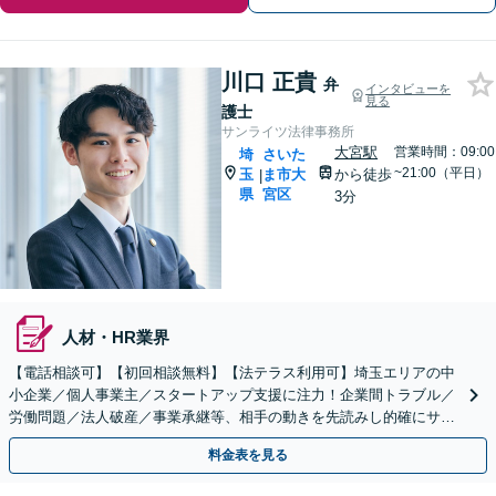
川口 正貴
弁
インタビューを
見る
護士
サンライツ法律事務所
大宮駅
営業時間：09:00
埼
さいた
~21:00（平日）
玉
ま市大
から徒歩
|
県
宮区
3分
人材・HR業界
【電話相談可】【初回相談無料】【法テラス利用可】埼玉エリアの中
小企業／個人事業主／スタートアップ支援に注力！企業間トラブル／
労働問題／法人破産／事業承継等、相手の動きを先読みし的確にサポ
ート。顧問契約料は柔軟に調整【完全個室】【大宮駅3分】
料金表を見る