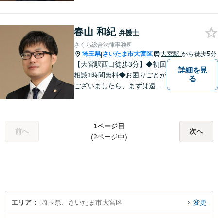
法務/相続・遺言/不動産】
春山 和紀
弁護士
さくら総合法律事務所
埼玉県
さいたま市大宮区
大宮駅
から徒歩5分
|
【大宮駅西口徒歩3分】◆初回
詳細を見
相談1時間無料◆お困りごとが
る
ございましたら、まずは遠慮
なくご相談ください。早期解
決に向けて尽力いたします。
1ページ目
前へ
次へ
(2ページ中)
エリア
埼玉県、さいたま市大宮区
変更