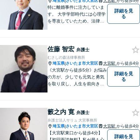
埼玉県
さいたま市大宮区
大宮駅
から徒歩5分
|
特に離婚事件に注力していま
詳細を見
す。 大学学部時代には心理学
る
を専攻していたため、法律面
だけでなく、心理学的アプロ
ーチからの解決に尽力しま
す。 また、会社員を経て弁護
佐藤 智宏
士になった、若くない弁護士
弁護士
であるため、人生経験面でご
むさしの森法律事務所
安心いただけます。
埼玉県
さいたま市大宮区
大宮駅
から徒歩4分
|
《大宮駅から徒歩5分》お悩み
詳細を見
の方が、少しでも元気と勇気
る
を取り戻し、人生を前向きに
歩めるように全力を尽くしま
す。
籔之内 寛
弁護士
弁護士法人サリュ 大宮事務所
埼玉県
さいたま市大宮区
大宮駅
から徒歩4分
|
【大宮駅東口から徒歩4分】
詳細を見
【初回面談無料】私が最も心