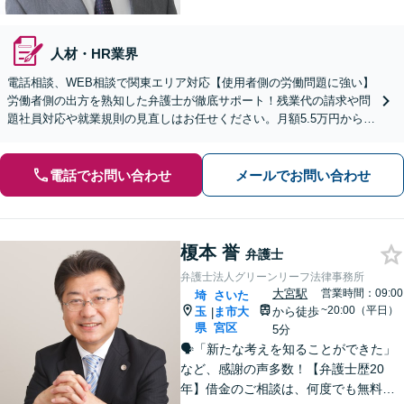
人材・HR業界
電話相談、WEB相談で関東エリア対応【使用者側の労働問題に強い】
労働者側の出方を熟知した弁護士が徹底サポート！残業代の請求や問
題社員対応や就業規則の見直しはお任せください。月額5.5万円からの
顧問契約で御社の「外部法務部」として支援します。
電話でお問い合わせ
メールでお問い合わせ
榎本 誉
弁護士
弁護士法人グリーンリーフ法律事務所
大宮駅
営業時間：09:00
埼
さいた
~20:00（平日）
玉
ま市大
から徒歩
|
県
宮区
5分
🗣️「新たな考えを知ることができた」
など、感謝の声多数！【弁護士歴20
年】借金のご相談は、何度でも無料！