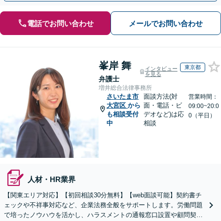
電話でお問い合わせ
メールでお問い合わせ
峯岸 舞
東京都
インタビュー
を見る
弁護士
増井総合法律事務所
さいたま市
面談方法(対
営業時間：
大宮区
から
面・電話・ビ
09:00~20:0
も相談受付
デオなど)は応
0（平日）
中
相談
人材・HR業界
【関東エリア対応】【初回相談30分無料】【web面談可能】契約書チ
ェックや不祥事対応など、企業法務全般をサポートします。労働問題
で培ったノウハウを活かし、ハラスメントの通報窓口設置や顧問契約