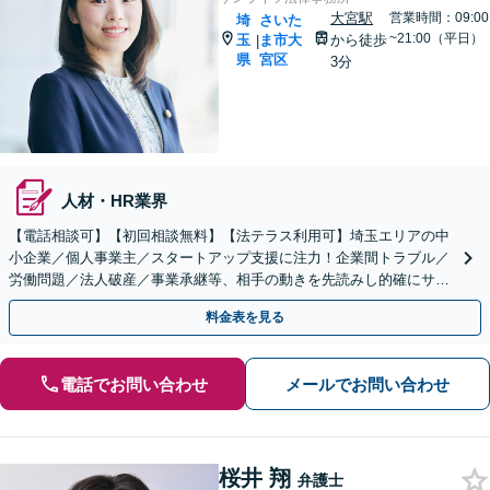
大宮駅
営業時間：09:00
埼
さいた
~21:00（平日）
玉
ま市大
から徒歩
|
県
宮区
3分
人材・HR業界
【電話相談可】【初回相談無料】【法テラス利用可】埼玉エリアの中
小企業／個人事業主／スタートアップ支援に注力！企業間トラブル／
労働問題／法人破産／事業承継等、相手の動きを先読みし的確にサポ
ート。顧問契約料は柔軟に調整【完全個室】【大宮駅3分】
料金表を見る
電話でお問い合わせ
メールでお問い合わせ
桜井 翔
弁護士