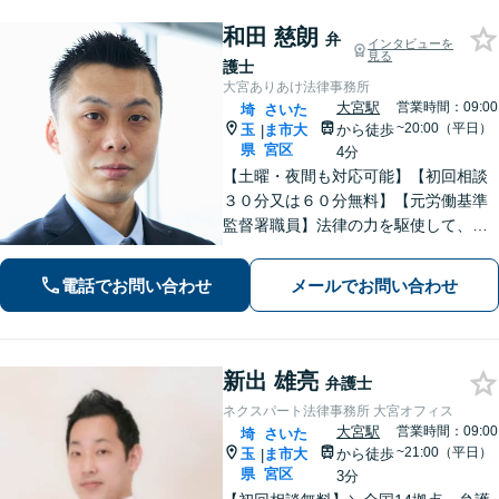
和田 慈朗
弁
インタビューを
見る
護士
大宮ありあけ法律事務所
大宮駅
営業時間：09:00
埼
さいた
~20:00（平日）
玉
ま市大
から徒歩
|
県
宮区
4分
【土曜・夜間も対応可能】【初回相談
３０分又は６０分無料】【元労働基準
監督署職員】法律の力を駆使して、ト
ラブルで悩まれている多くの方を救い
たいと思っています。費用が不安な方
電話でお問い合わせ
メールでお問い合わせ
もご相談ください。【大宮駅徒歩４
分】【電話相談可】
新出 雄亮
弁護士
ネクスパート法律事務所 大宮オフィス
大宮駅
営業時間：09:00
埼
さいた
~21:00（平日）
玉
ま市大
から徒歩
|
県
宮区
3分