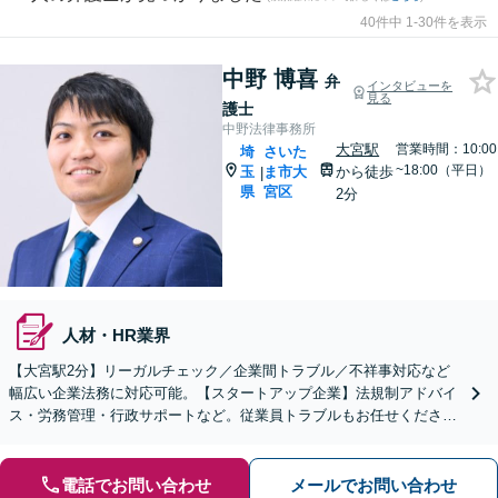
40件中 1-30件を表示
中野 博喜
弁
インタビューを
見る
護士
中野法律事務所
大宮駅
営業時間：10:00
埼
さいた
~18:00（平日）
玉
ま市大
から徒歩
|
県
宮区
2分
人材・HR業界
【大宮駅2分】リーガルチェック／企業間トラブル／不祥事対応など
幅広い企業法務に対応可能。【スタートアップ企業】法規制アドバイ
ス・労務管理・行政サポートなど。従業員トラブルもお任せくださ
い。【夜間・休日の相談可能】【オンライン相談可能】
電話でお問い合わせ
メールでお問い合わせ