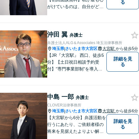
る
がけているのは、自分がどん
なに辛くても笑顔でいられる
ようにすることです。【夜間
／休日対応可能】相談に来ら
沖田 翼
れた方たちにとって最もいい
弁護士
筋道を示していきたいです。
弁護士法人ALG＆Associates 埼玉法律事務所
我々とともに解決していきま
埼玉県
さいたま市大宮区
大宮駅
から徒歩5分
|
しょう。
【JR『大宮駅』 西口、徒歩5
詳細を見
分】【土日祝日相談予約受
る
付】"専門事業部制"を導入
し、所属弁護士の専門性強化
を図っています。どうぞお気
軽にご相談ください。
中島 一郎
弁護士
CLOVER法律事務所
埼玉県
さいたま市大宮区
大宮駅
から徒歩6分
|
【大宮駅から6分】弁護活動を
詳細を見
行うにあたり、ご依頼者様の
る
将来を見据えたよりよい解決
を意識しております。【企業