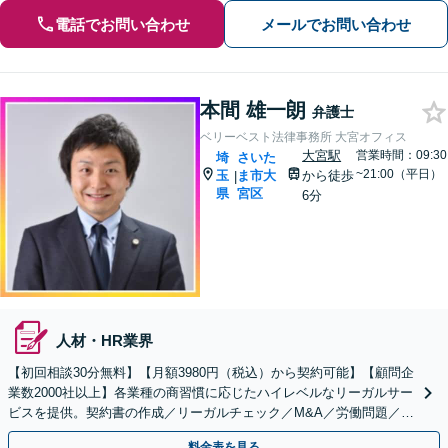
電話でお問い合わせ
メールでお問い合わせ
本間 雄一朗
弁護士
ベリーベスト法律事務所 大宮オフィス
大宮駅
営業時間：09:30
埼
さいた
~21:00（平日）
玉
ま市大
から徒歩
|
県
宮区
6分
人材・HR業界
【初回相談30分無料】【月額3980円（税込）から契約可能】【顧問企
業数2000社以上】各業種の商習慣に応じたハイレベルなリーガルサー
ビスを提供。契約書の作成／リーガルチェック／M&A／労働問題／知
的財産等、お任せください【他士業連携可能】
料金表を見る