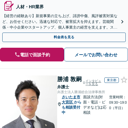
人材・HR業界
【経営の経験あり】新規事業の立ち上げ、誹謗中傷、風評被害対策な
ど、お任せください。迅速な対応で、被害拡大を抑えます。芸能関
係・中小企業やスタートアップ、個人事業主の経営を支えます。スポ
ット・顧問契約いずれも対応可。【表参道駅から徒歩3分】
料金表を見る
電話で面談予約
メールでお問い合わせ
勝浦 敦嗣
東京都
インタビュ
ーを見る
弁護士
弁護士法人勝浦総合法律事務所
さいたま市
面談方法(対
営業時間：
大宮区
から
面・電話・ビ
09:30~19:0
も相談受付
デオなど)は応
0（平日）
中
相談