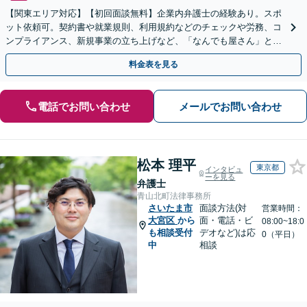
【関東エリア対応】【初回面談無料】企業内弁護士の経験あり。スポ
ット依頼可。契約書や就業規則、利用規約などのチェックや労務、コ
ンプライアンス、新規事業の立ち上げなど、「なんでも屋さん」とし
てオールマイティに対応します【休日・夜間面談可】
料金表を見る
電話でお問い合わせ
メールでお問い合わせ
松本 理平
東京都
インタビュ
ーを見る
弁護士
青山北町法律事務所
さいたま市
面談方法(対
営業時間：
大宮区
から
面・電話・ビ
08:00~18:0
も相談受付
デオなど)は応
0（平日）
中
相談