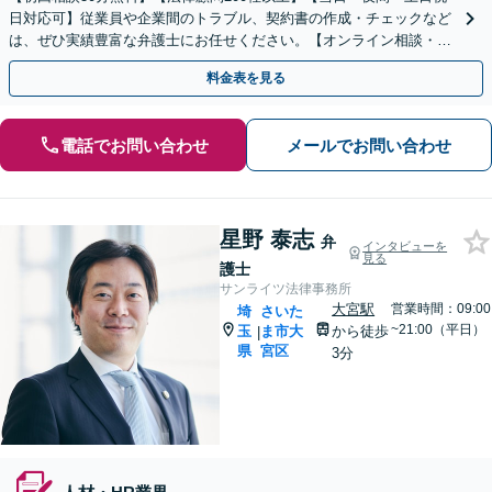
日対応可】従業員や企業間のトラブル、契約書の作成・チェックなど
は、ぜひ実績豊富な弁護士にお任せください。【オンライン相談・電
子契約に対応】
料金表を見る
電話でお問い合わせ
メールでお問い合わせ
星野 泰志
弁
インタビューを
見る
護士
サンライツ法律事務所
大宮駅
営業時間：09:00
埼
さいた
~21:00（平日）
玉
ま市大
から徒歩
|
県
宮区
3分