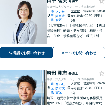
田中 智美
弁護士
弁護士法人グリーンリーフ法律事務所
大宮駅
営業時間：09:00
埼
さいた
~20:00（平日）
玉
ま市大
から徒歩
|
県
宮区
5分
【大宮駅5分】【開設30年以上】【初回
相談無料】離婚・男女問題、相続・遺
言、借金・債務整理など、幅広く対応
しています。相談者さまが前向きに人
生を歩めるよう、親切丁寧にサポート
いたしますので、お気軽にご相談くだ
電話でお問い合わせ
メールでお問い合わせ
さい。【電話相談可】【休日・夜間対
応】
時田 剛志
弁護士
弁護士法人グリーンリーフ法律事務所
大宮駅
営業時間：09:00
埼
さいた
~20:00（平日）
玉
ま市大
から徒歩
|
県
宮区
5分
埼玉・地元密着の事務所👑お客様満足
度92.9%｜「理想の解決」を目指すな