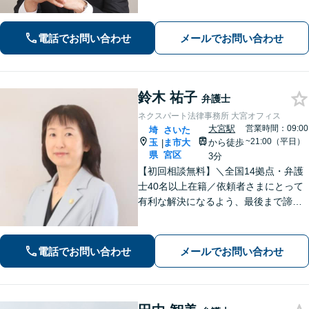
自己破産と個人再生であれば、弁護士
費用は着手金1万円。法人破産も対応可
能です【休日・夜間対応可】親切かつ
電話でお問い合わせ
メールでお問い合わせ
丁寧な対応に定評あり
鈴木 祐子
弁護士
ネクスパート法律事務所 大宮オフィス
大宮駅
営業時間：09:00
埼
さいた
~21:00（平日）
玉
ま市大
から徒歩
|
県
宮区
3分
【初回相談無料】＼全国14拠点・弁護
士40名以上在籍／依頼者さまにとって
有利な解決になるよう、最後まで諦め
ずに闘います！借金問題/離婚・男女問
題/相続/交通事故/刑事事件など、ご相
談ください【夜間・休日対応】
電話でお問い合わせ
メールでお問い合わせ