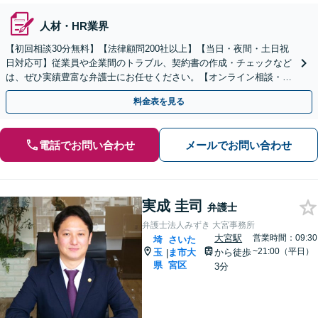
人材・HR業界
【初回相談30分無料】【法律顧問200社以上】【当日・夜間・土日祝
日対応可】従業員や企業間のトラブル、契約書の作成・チェックなど
は、ぜひ実績豊富な弁護士にお任せください。【オンライン相談・電
子契約に対応】
料金表を見る
電話でお問い合わせ
メールでお問い合わせ
実成 圭司
弁護士
弁護士法人みずき 大宮事務所
大宮駅
営業時間：09:30
埼
さいた
~21:00（平日）
玉
ま市大
から徒歩
|
県
宮区
3分