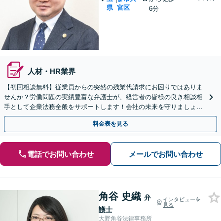
県
宮区
6分
人材・HR業界
【初回相談無料】従業員からの突然の残業代請求にお困りではありま
せんか？労働問題の実績豊富な弁護士が、経営者の皆様の良き相談相
手として企業法務全般をサポートします！会社の未来を守りましょう
【電話・WEB相談可】【夜間や休日相談可】
料金表を見る
電話でお問い合わせ
メールでお問い合わせ
角谷 史織
弁
インタビューを
見る
護士
大野角谷法律事務所