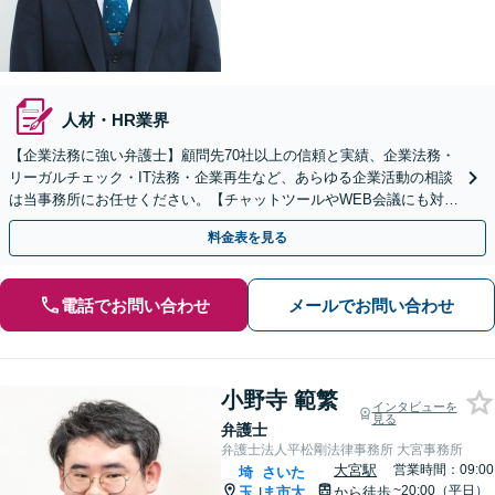
人材・HR業界
【企業法務に強い弁護士】顧問先70社以上の信頼と実績、企業法務・
リーガルチェック・IT法務・企業再生など、あらゆる企業活動の相談
は当事務所にお任せください。【チャットツールやWEB会議にも対
応】
料金表を見る
電話でお問い合わせ
メールでお問い合わせ
小野寺 範繁
インタビューを
見る
弁護士
弁護士法人平松剛法律事務所 大宮事務所
大宮駅
営業時間：09:00
埼
さいた
~20:00（平日）
玉
ま市大
から徒歩
|