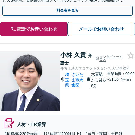
ビスを提供。契約書の作成／リーガルチェック／M&A／労働問題／知
的財産等、お任せください【他士業連携可能】
料金表を見る
電話でお問い合わせ
メールでお問い合わせ
小林 久貴
弁
インタビューを
見る
護士
弁護士法人プロテクトスタンス 大宮事務所
大宮駅
営業時間：09:00
埼
さいた
~21:00（平日）
玉
ま市大
から徒歩
|
県
宮区
8分
人材・HR業界
【初回相談30分無料】【法律顧問200社以上】【当日・夜間・土日祝