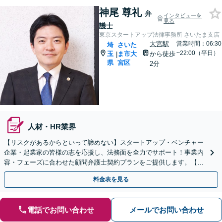
神尾 尊礼
弁
インタビューを
見る
護士
東京スタートアップ法律事務所 さいたま支店
大宮駅
営業時間：06:30
埼
さいた
~22:00（平日）
玉
ま市大
から徒歩
|
県
宮区
2分
人材・HR業界
【リスクがあるからといって諦めない】スタートアップ・ベンチャー
企業・起業家の皆様の志を応援し、法務面を全力でサポート！事業内
容・フェーズに合わせた顧問弁護士契約プランをご提供します。【顧
問契約／企業法務】
料金表を見る
電話でお問い合わせ
メールでお問い合わせ