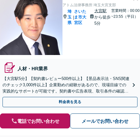
アトム法律事務所 埼玉大宮支部
大宮駅
営業時間：00:00
埼
さいた
~23:55（平日）
玉
ま市大
から徒歩
|
県
宮区
5分
人材・HR業界
【大宮駅5分】【契約書レビュー500件以上】【景品表示法・SNS関連
のチェック3,000件以上】企業勤めの経験があるので、現場目線での
実践的なサポートが可能です。契約書や広告表現、取引条件の確認な
ど、事業を守るためにもぜひご相談ください。
料金表を見る
電話でお問い合わせ
メールでお問い合わせ