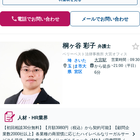
電話でお問い合わせ
メールでお問い合わせ
桐ヶ谷 彩子
弁護士
ベリーベスト法律事務所 大宮オフィス
大宮駅
営業時間：09:30
埼
さいた
~21:00（平日）
玉
ま市大
から徒歩
|
県
宮区
6分
人材・HR業界
【初回相談30分無料】【月額3980円（税込）から契約可能】【顧問企
業数2000社以上】各業種の商習慣に応じたハイレベルなリーガルサー