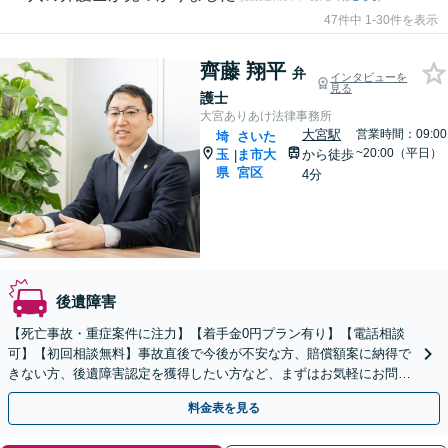
47件中 1-30件を表示
齊藤 翔平
弁
インタビューを
見る
護士
大宮ありあけ法律事務所
大宮駅
営業時間：09:00
埼
さいた
~20:00（平日）
玉
ま市大
から徒歩
|
県
宮区
4分
後遺障害
【死亡事故・重症案件に注力】【着手金0円プラン有り】【電話相談
可】【初回相談無料】事故直後で今後が不安な方、賠償額案に納得で
きない方、後遺障害認定を獲得したい方など、まずはお気軽にお問い
合わせください。
料金表を見る