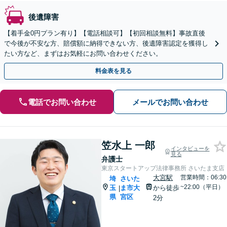
後遺障害
【着手金0円プラン有り】【電話相談可】【初回相談無料】事故直後
で今後が不安な方、賠償額に納得できない方、後遺障害認定を獲得し
たい方など、まずはお気軽にお問い合わせください。
料金表を見る
電話でお問い合わせ
メールでお問い合わせ
笠水上 一郎
インタビューを
見る
弁護士
東京スタートアップ法律事務所 さいたま支店
大宮駅
営業時間：06:30
埼
さいた
~22:00（平日）
玉
ま市大
から徒歩
|
県
宮区
2分