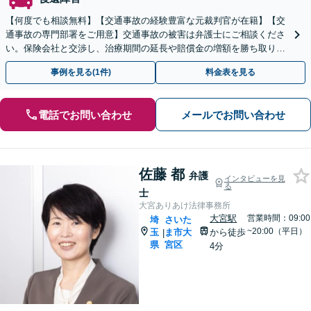
【何度でも相談無料】【交通事故の経験豊富な元裁判官が在籍】【交
通事故の専門部署をご用意】交通事故の被害は弁護士にご相談くださ
い。保険会社と交渉し、治療期間の延長や賠償金の増額を勝ち取りま
す。後遺障害の等級認定の手続きなどもお任せください。
事例を見る(1件)
料金表を見る
電話でお問い合わせ
メールでお問い合わせ
佐藤 都
弁護
インタビューを見
る
士
大宮ありあけ法律事務所
大宮駅
営業時間：09:00
埼
さいた
~20:00（平日）
玉
ま市大
から徒歩
|
県
宮区
4分