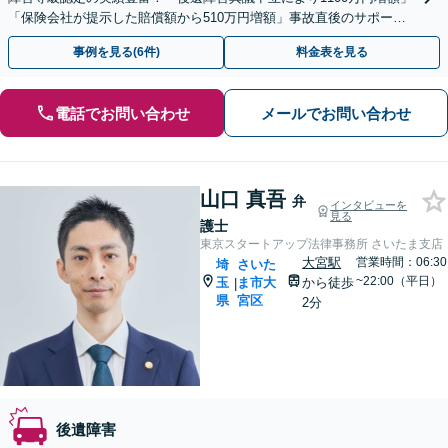
「保険会社が提示した賠償額から510万円増額」事故直後のサポート
で早期解決へ【休日・夜間面談】【電話面談】
事例を見る(6件)
料金表を見る
電話でお問い合わせ
メールでお問い合わせ
山口 真吾
弁
インタビューを
見る
護士
東京スタートアップ法律事務所 さいたま支店
大宮駅
営業時間：06:30
埼
さいた
~22:00（平日）
玉
ま市大
から徒歩
|
県
宮区
2分
後遺障害