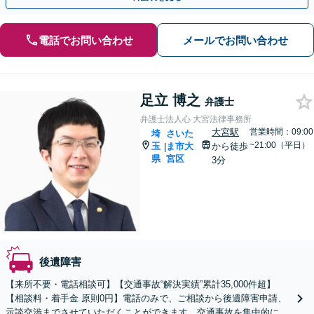
電話でお問い合わせ
メールでお問い合わせ
足立 博之
弁護士
弁護士法人心 大宮法律事務所
大宮駅
営業時間：09:00
埼
さいた
~21:00（平日）
玉
ま市大
から徒歩
|
県
宮区
3分
後遺障害
【来所不要・電話相談可】【交通事故“解決実績”累計35,000件超】
【相談料・着手金 原則0円】電話のみで、ご相談から後遺障害申請、
示談交渉までさせていただくことができます。交通事故を集中的に取