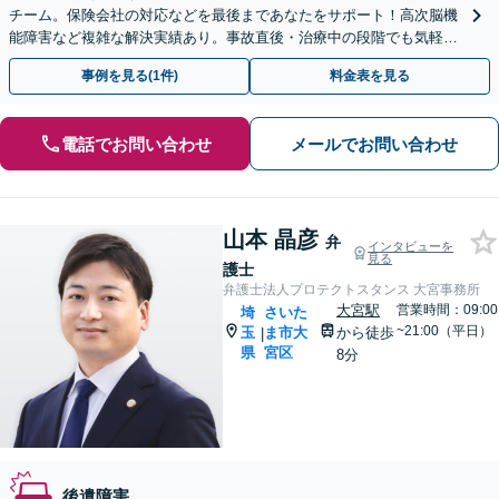
チーム。保険会社の対応などを最後まであなたをサポート！高次脳機
能障害など複雑な解決実績あり。事故直後・治療中の段階でも気軽に
ご相談ください【休日・夜間対応可】
事例を見る(1件)
料金表を見る
電話でお問い合わせ
メールでお問い合わせ
山本 晶彦
弁
インタビューを
見る
護士
弁護士法人プロテクトスタンス 大宮事務所
大宮駅
営業時間：09:00
埼
さいた
~21:00（平日）
玉
ま市大
から徒歩
|
県
宮区
8分
後遺障害