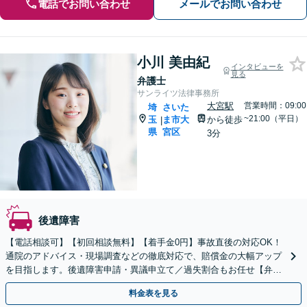
電話でお問い合わせ
メールでお問い合わせ
小川 美由紀
インタビューを
見る
弁護士
サンライツ法律事務所
大宮駅
営業時間：09:00
埼
さいた
~21:00（平日）
玉
ま市大
から徒歩
|
県
宮区
3分
後遺障害
【電話相談可】【初回相談無料】【着手金0円】事故直後の対応OK！
通院のアドバイス・現場調査などの徹底対応で、賠償金の大幅アップ
を目指します。後遺障害申請・異議申立て／過失割合もお任せ【弁護
士特約利用可】【完全個室】【大宮駅3分】
料金表を見る