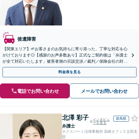
後遺障害
【関東エリア】🌱お客さまのお気持ちに寄り添った、丁寧な対応を心
がけております◎【感謝のお声多数あり】正式なご契約後は「弁護士
が全て対応いたします」被害者側の示談交渉／裁判／保険会社の対応
／むち打ち／物損事故のご相談はお任せください。
料金表を見る
電話でお問い合わせ
メールでお問い合わせ
北澤 彩子
群馬県
インタビュ
ーを見る
弁護士
ネクスパート法律事務所 高崎オフィス太田支
部