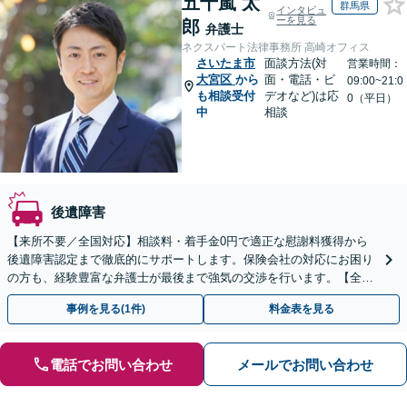
五十嵐 太
群馬県
インタビュ
ーを見る
郎
弁護士
ネクスパート法律事務所 高崎オフィス
さいたま市
面談方法(対
営業時間：
大宮区
から
面・電話・ビ
09:00~21:0
も相談受付
デオなど)は応
0（平日）
中
相談
後遺障害
【来所不要／全国対応】相談料・着手金0円で適正な慰謝料獲得から
後遺障害認定まで徹底的にサポートします。保険会社の対応にお困り
の方も、経験豊富な弁護士が最後まで強気の交渉を行います。【全国
13拠点】お気軽にご相談ください。
事例を見る(1件)
料金表を見る
電話でお問い合わせ
メールでお問い合わせ