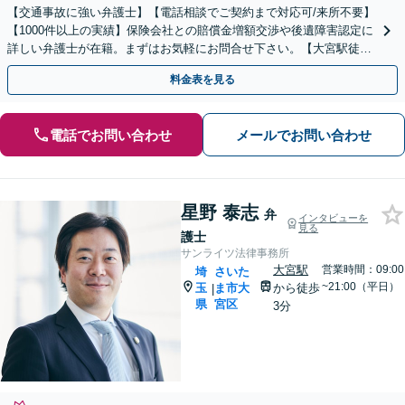
【交通事故に強い弁護士】【電話相談でご契約まで対応可/来所不要】
【1000件以上の実績】保険会社との賠償金増額交渉や後遺障害認定に
詳しい弁護士が在籍。まずはお気軽にお問合せ下さい。【大宮駅徒歩
2分】
料金表を見る
電話でお問い合わせ
メールでお問い合わせ
星野 泰志
弁
インタビューを
見る
護士
サンライツ法律事務所
大宮駅
営業時間：09:00
埼
さいた
~21:00（平日）
玉
ま市大
から徒歩
|
県
宮区
3分