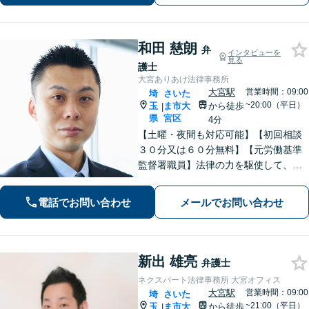
【夜間・休日の相談可能】【オンライ
ン相談可能】
和田 慈朗
弁
インタビューを
見る
護士
大宮ありあけ法律事務所
大宮駅
営業時間：09:00
埼
さいた
~20:00（平日）
玉
ま市大
から徒歩
|
県
宮区
4分
【土曜・夜間も対応可能】【初回相談
３０分又は６０分無料】【元労働基準
監督署職員】法律の力を駆使して、ト
ラブルで悩まれている多くの方を救い
たいと思っています。費用が不安な方
電話でお問い合わせ
メールでお問い合わせ
もご相談ください。【大宮駅徒歩４
分】【電話相談可】
新出 雄亮
弁護士
ネクスパート法律事務所 大宮オフィス
大宮駅
営業時間：09:00
埼
さいた
~21:00（平日）
玉
ま市大
から徒歩
|