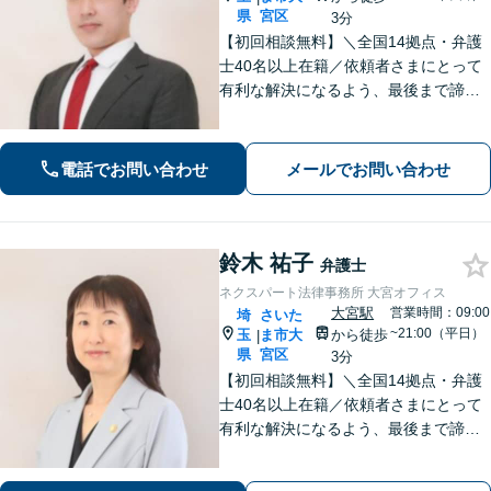
県
宮区
3分
【初回相談無料】＼全国14拠点・弁護
士40名以上在籍／依頼者さまにとって
有利な解決になるよう、最後まで諦め
ずに闘います！借金問題/離婚・男女問
題/相続/交通事故/刑事事件など、ご相
談ください【夜間・休日対応】
電話でお問い合わせ
メールでお問い合わせ
鈴木 祐子
弁護士
ネクスパート法律事務所 大宮オフィス
大宮駅
営業時間：09:00
埼
さいた
~21:00（平日）
玉
ま市大
から徒歩
|
県
宮区
3分
【初回相談無料】＼全国14拠点・弁護
士40名以上在籍／依頼者さまにとって
有利な解決になるよう、最後まで諦め
ずに闘います！借金問題/離婚・男女問
題/相続/交通事故/刑事事件など、ご相