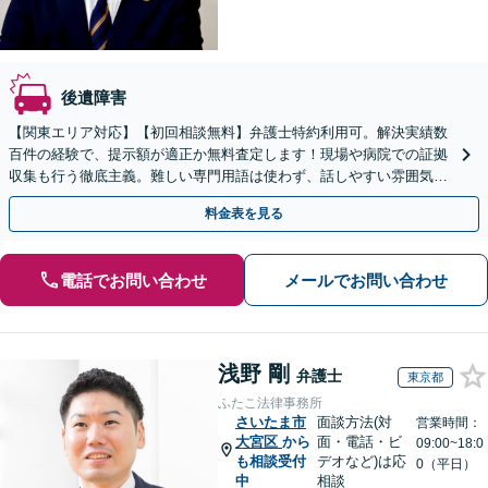
後遺障害
【関東エリア対応】【初回相談無料】弁護士特約利用可。解決実績数
百件の経験で、提示額が適正か無料査定します！現場や病院での証拠
収集も行う徹底主義。難しい専門用語は使わず、話しやすい雰囲気で
親身にサポート。オンラインは全国どこからでも相談OK。
料金表を見る
電話でお問い合わせ
メールでお問い合わせ
浅野 剛
弁護士
東京都
ふたこ法律事務所
さいたま市
面談方法(対
営業時間：
大宮区
から
面・電話・ビ
09:00~18:0
も相談受付
デオなど)は応
0（平日）
中
相談