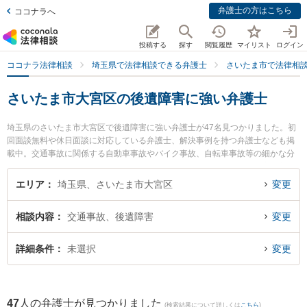
弁護士の方はこちら
ココナラへ
投稿する
探す
閲覧履歴
マイリスト
ログイン
ココナラ法律相談
埼玉県で法律相談できる弁護士
さいたま市で法律相
さいたま市大宮区の後遺障害に強い弁護士
埼玉県のさいたま市大宮区で後遺障害に強い弁護士が47名見つかりました。初
回面談無料や休日面談に対応している弁護士、解決事例を持つ弁護士なども掲
載中。交通事故に関係する自動車事故やバイク事故、自転車事故等の細かな分
野での絞り込み検索もでき便利です。特に大宮ありあけ法律事務所の齊藤 翔平
弁護士やベリーベスト法律事務所 大宮オフィスの本間 雄一朗弁護士、弁護士法
エリア
埼玉県、さいたま市大宮区
変更
人心 大宮法律事務所の足立 博之弁護士のプロフィール情報や弁護士費用、強み
などが注目されています。『さいたま市大宮区で土日や夜間に発生した後遺障
相談内容
交通事故、後遺障害
変更
害のトラブルを今すぐに弁護士に相談したい』『後遺障害のトラブル解決の実
績豊富な近くの弁護士を検索したい』『初回相談無料で後遺障害を法律相談で
きるさいたま市大宮区内の弁護士に相談予約したい』などでお困りの相談者さ
詳細条件
未選択
変更
んにおすすめです。
47
人の弁護士が見つかりました
(検索結果について詳しくは
こちら
)