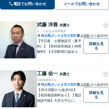
談ください【夜間・休日対応】
電話でお問い合わせ
メールでお問い合わせ
武藤 洋善
弁護士
さくら総合法律事務所
埼玉県
さいたま市大宮区
大宮駅
から徒歩5分
|
【平日夜、土曜相談可（要予
詳細を見
約）】【初回来所相談１時間
る
無料】【大宮駅西口徒歩３分
（そごう近く）】【エレベー
ター有】 「ご相談内容をよく
聞き、懇切、丁寧に」をモッ
工藤 佑一
トーにしています。
弁護士
法律事務所SAI
埼玉県
さいたま市大宮区
大宮駅
から徒歩5分
|
【JR大宮駅から徒歩5分】
詳細を見
【初回相談無料あり】【電話
る
相談可能】大宮を中心に、さ
いたま市、川口市、蕨市、草