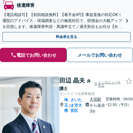
後遺障害
【電話相談可】【初回相談無料】【着手金0円】事故直後の対応OK！
通院のアドバイス・現場調査などの徹底対応で、賠償金の大幅アップ
を目指します。後遺障害申請・異議申立て／過失割合もお任せ【弁護
士特約利用可】【完全個室】【大宮駅3分】
料金表を見る
電話でお問い合わせ
メールでお問い合わせ
田辺 晶夫
弁
インタビューを
見る
護士
サンライツ法律事務所
大宮駅
営業時間：09:00
埼
さいた
~21:00（平日）
玉
ま市大
から徒歩
|
県
宮区
3分