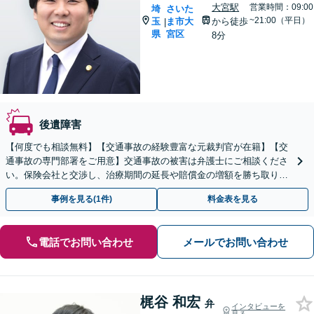
大宮駅
営業時間：09:00
埼
さいた
~21:00（平日）
玉
ま市大
から徒歩
|
県
宮区
8分
後遺障害
【何度でも相談無料】【交通事故の経験豊富な元裁判官が在籍】【交
通事故の専門部署をご用意】交通事故の被害は弁護士にご相談くださ
い。保険会社と交渉し、治療期間の延長や賠償金の増額を勝ち取りま
す。後遺障害の等級認定の手続きなどもお任せください。
事例を見る(1件)
料金表を見る
電話でお問い合わせ
メールでお問い合わせ
梶谷 和宏
弁
インタビューを