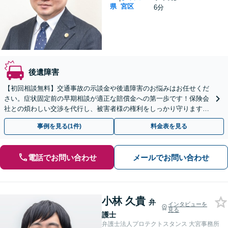
県
宮区
6分
後遺障害
【初回相談無料】交通事故の示談金や後遺障害のお悩みはお任せくだ
さい。症状固定前の早期相談が適正な賠償金への第一歩です！保険会
社との煩わしい交渉を代行し、被害者様の権利をしっかり守ります。
【メール・電話・WEB相談可】【夜間や休日相談可】
事例を見る(1件)
料金表を見る
電話でお問い合わせ
メールでお問い合わせ
小林 久貴
弁
インタビューを
見る
護士
弁護士法人プロテクトスタンス 大宮事務所