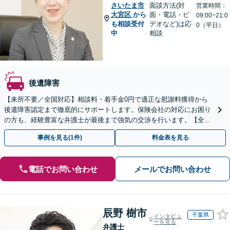
さいたま市
面談方法(対
営業時間：
大宮区
から
面・電話・ビ
09:00~21:0
も相談受付
デオなど)は応
0（平日）
中
相談
後遺障害
【来所不要／全国対応】相談料・着手金0円で適正な慰謝料獲得から
後遺障害認定まで徹底的にサポートします。保険会社の対応にお困り
の方も、経験豊富な弁護士が最後まで強気の交渉を行います。【全国
13拠点】お気軽にご相談ください。
事例を見る(1件)
料金表を見る
電話でお問い合わせ
メールでお問い合わせ
辰野 樹市
千葉県
インタビュ
ーを見る
弁護士