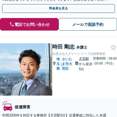
り扱っている弁護士が全力でサポート！
料金表を見る
電話でお問い合わせ
メールで面談予約
時田 剛志
弁護士
弁護士法人グリーンリーフ法律事務所
大宮駅
営業時間：09:00
埼
さいた
~20:00（平日）
玉
ま市大
から徒歩
|
県
宮区
5分
後遺障害
年間3200件を対応する事務所【大宮駅5分】交通事故に特化した弁護