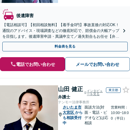
後遺障害
【電話相談可】【初回相談無料】【着手金0円】事故直後の対応OK！
通院のアドバイス・現場調査などの徹底対応で、賠償金の大幅アップ
を目指します。後遺障害申請・異議申立て／過失割合もお任せ【弁護
士特約利用可】【完全個室】【大宮駅3分】
料金表を見る
電話でお問い合わせ
メールでお問い合わせ
山田 健正
東京都
インタビュ
ーを見る
弁護士
テンモー法律事務所
さいたま市
面談方法(対
営業時間：
大宮区
から
面・電話・ビ
10:00~18:0
も相談受付
デオなど)は応
0（平日）
中
相談