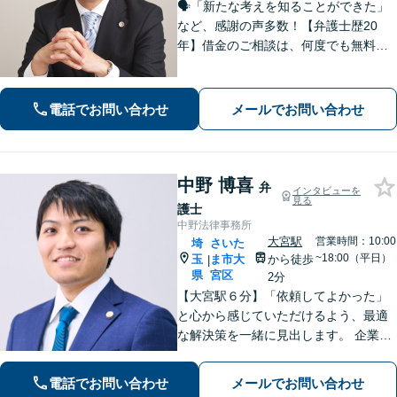
🗣️「新たな考えを知ることができた」
など、感謝の声多数！【弁護士歴20
年】借金のご相談は、何度でも無料！
自己破産と個人再生であれば、弁護士
費用は着手金1万円。法人破産も対応可
能です【休日・夜間対応可】親切かつ
電話でお問い合わせ
メールでお問い合わせ
丁寧な対応に定評あり
中野 博喜
弁
インタビューを
見る
護士
中野法律事務所
大宮駅
営業時間：10:00
埼
さいた
~18:00（平日）
玉
ま市大
から徒歩
|
県
宮区
2分
【大宮駅６分】「依頼してよかった」
と心から感じていただけるよう、最適
な解決策を一緒に見出します。 企業法
務／相続／債権回収／不動産トラブル
／労務など。お困りごとやお悩みは、
電話でお問い合わせ
メールでお問い合わせ
どうぞお気軽にお知らせください。