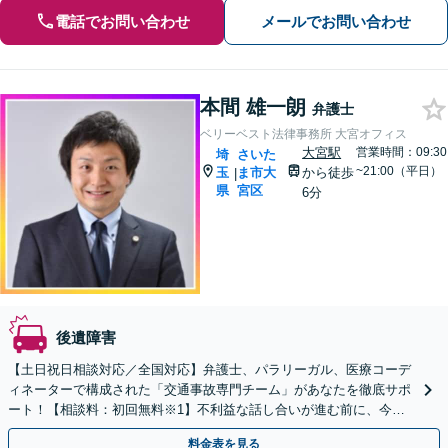
電話でお問い合わせ
メールでお問い合わせ
本間 雄一朗
弁護士
ベリーベスト法律事務所 大宮オフィス
大宮駅
営業時間：09:30
埼
さいた
~21:00（平日）
玉
ま市大
から徒歩
|
県
宮区
6分
後遺障害
【土日祝日相談対応／全国対応】弁護士、パラリーガル、医療コーデ
ィネーターで構成された「交通事故専門チーム」があなたを徹底サポ
ート！【相談料：初回無料※1】不利益な話し合いが進む前に、今す
ぐ相談！
料金表を見る