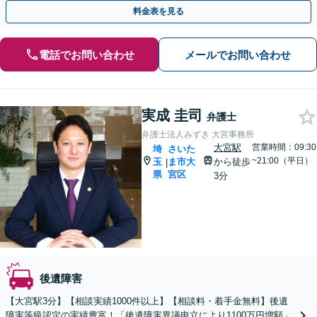
士特約利用可】【完全個室】【大宮駅3分】
料金表を見る
電話でお問い合わせ
メールでお問い合わせ
実成 圭司
弁護士
弁護士法人みずき 大宮事務所
大宮駅
営業時間：09:30
埼
さいた
~21:00（平日）
玉
ま市大
から徒歩
|
県
宮区
3分
後遺障害
【大宮駅3分】【相談実績1000件以上】【相談料・着手金無料】後遺
障害等級認定の実績豊富！「後遺障害異議申立により1100万円増額」