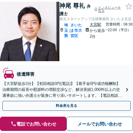
神尾 尊礼
弁
インタビューを
見る
護士
東京スタートアップ法律事務所 さいたま支店
大宮駅
営業時間：06:30
埼
さいた
~22:00（平日）
玉
ま市大
から徒歩
|
県
宮区
2分
後遺障害
【大宮駅徒歩2分】【初回相談0円(電話)】【着手金0円/成功報酬制】
治療期間の延長や慰謝料の増額交渉など、解決実績1,000件以上の交
通事故に強い弁護士が親身に寄り添いサポートします。【電話相談で
ご契約まで対応可/来所不要】
料金表を見る
電話でお問い合わせ
メールでお問い合わせ