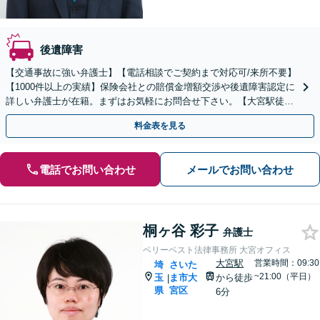
後遺障害
【交通事故に強い弁護士】【電話相談でご契約まで対応可/来所不要】
【1000件以上の実績】保険会社との賠償金増額交渉や後遺障害認定に
詳しい弁護士が在籍。まずはお気軽にお問合せ下さい。【大宮駅徒歩
2分】
料金表を見る
電話でお問い合わせ
メールでお問い合わせ
桐ヶ谷 彩子
弁護士
ベリーベスト法律事務所 大宮オフィス
大宮駅
営業時間：09:30
埼
さいた
~21:00（平日）
玉
ま市大
から徒歩
|
県
宮区
6分