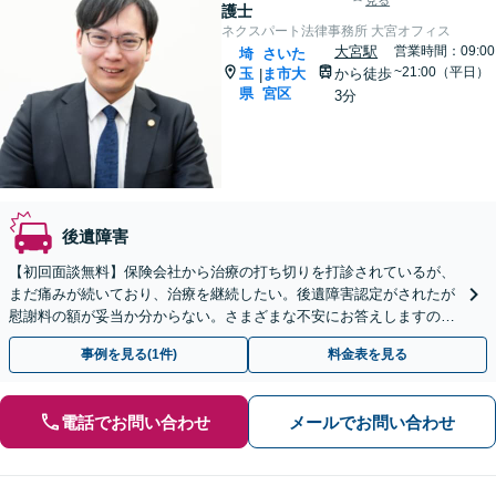
見る
護士
ネクスパート法律事務所 大宮オフィス
大宮駅
営業時間：09:00
埼
さいた
~21:00（平日）
玉
ま市大
から徒歩
|
県
宮区
3分
後遺障害
【初回面談無料】保険会社から治療の打ち切りを打診されているが、
まだ痛みが続いており、治療を継続したい。後遺障害認定がされたが
慰謝料の額が妥当か分からない。さまざまな不安にお答えしますの
で、お気軽にご連絡ください。ご相談・着手金は無料です。
事例を見る(1件)
料金表を見る
電話でお問い合わせ
メールでお問い合わせ