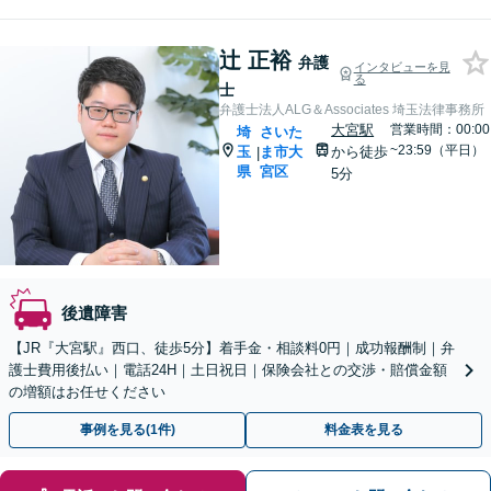
辻 正裕
弁護
インタビューを見
る
士
弁護士法人ALG＆Associates 埼玉法律事務所
大宮駅
営業時間：00:00
埼
さいた
~23:59（平日）
玉
ま市大
から徒歩
|
県
宮区
5分
後遺障害
【JR『大宮駅』西口、徒歩5分】着手金・相談料0円｜成功報酬制｜弁
護士費用後払い｜電話24H｜土日祝日｜保険会社との交渉・賠償金額
の増額はお任せください
事例を見る(1件)
料金表を見る