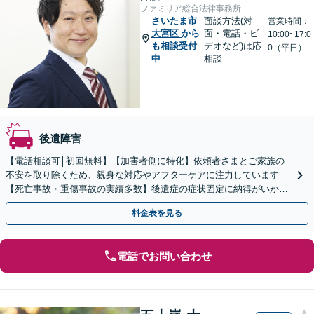
ファミリア総合法律事務所
さいたま市
面談方法(対
営業時間：
大宮区
から
面・電話・ビ
10:00~17:0
も相談受付
デオなど)は応
0（平日）
中
相談
後遺障害
【電話相談可│初回無料】【加害者側に特化】依頼者さまとご家族の
不安を取り除くため、親身な対応やアフターケアに注力しています
【死亡事故・重傷事故の実績多数】後遺症の症状固定に納得がいかな
い場合はご相談ください【夜間面談可】【バリアフリー対応】
料金表を見る
電話でお問い合わせ