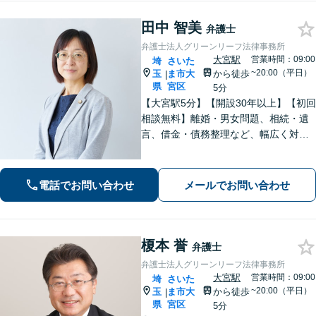
田中 智美
弁護士
弁護士法人グリーンリーフ法律事務所
大宮駅
営業時間：09:00
埼
さいた
~20:00（平日）
玉
ま市大
から徒歩
|
県
宮区
5分
【大宮駅5分】【開設30年以上】【初回
相談無料】離婚・男女問題、相続・遺
言、借金・債務整理など、幅広く対応
しています。相談者さまが前向きに人
生を歩めるよう、親切丁寧にサポート
いたしますので、お気軽にご相談くだ
電話でお問い合わせ
メールでお問い合わせ
さい。【電話相談可】【休日・夜間対
応】
榎本 誉
弁護士
弁護士法人グリーンリーフ法律事務所
大宮駅
営業時間：09:00
埼
さいた
~20:00（平日）
玉
ま市大
から徒歩
|
県
宮区
5分