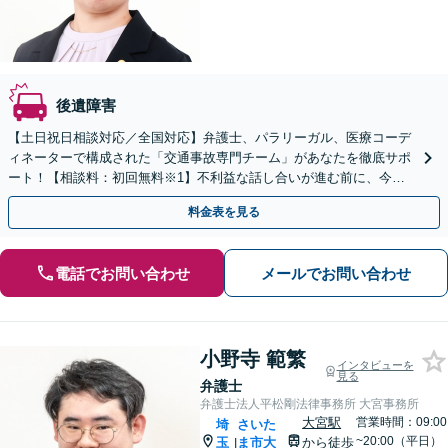
後遺障害
【土日祝日相談対応／全国対応】弁護士、パラリーガル、医療コーデ
ィネーターで構成された「交通事故専門チーム」があなたを徹底サポ
ート！【相談料：初回無料※1】不利益な話し合いが進む前に、今す
ぐ相談！
料金表を見る
電話でお問い合わせ
メールでお問い合わせ
小野寺 範繁
インタビューを
見る
弁護士
弁護士法人平松剛法律事務所 大宮事務所
大宮駅
営業時間：09:00
埼
さいた
~20:00（平日）
玉
ま市大
から徒歩
|