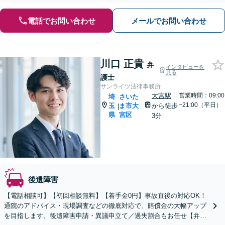
電話でお問い合わせ
メールでお問い合わせ
川口 正貴
弁
インタビューを
見る
護士
サンライツ法律事務所
大宮駅
営業時間：09:00
埼
さいた
~21:00（平日）
玉
ま市大
から徒歩
|
県
宮区
3分
後遺障害
【電話相談可】【初回相談無料】【着手金0円】事故直後の対応OK！
通院のアドバイス・現場調査などの徹底対応で、賠償金の大幅アップ
を目指します。後遺障害申請・異議申立て／過失割合もお任せ【弁護