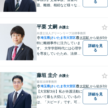
る
題、離婚、相続など様々な問
題について、「何度でも無
料」の相談を行っています！
まずはお気軽にご相談くださ
平栗 丈嗣
い！
弁護士
弁護士法人グリーンリーフ法律事務所
埼玉県
さいたま市大宮区
大宮駅
から徒歩5分
|
特に離婚事件に注力していま
詳細を見
す。 大学学部時代には心理学
る
を専攻していたため、法律面
だけでなく、心理学的アプロ
ーチからの解決に尽力しま
す。 また、会社員を経て弁護
藤垣 圭介
士になった、若くない弁護士
弁護士
であるため、人生経験面でご
藤垣法律事務所
安心いただけます。
埼玉県
さいたま市大宮区
大宮駅
から徒歩3分
|
【大宮駅3分】私が弁護活動に
詳細を見
おいて最も大切にしているの
る
は、「スピード」です。可能
な限り「スピード」あるご案