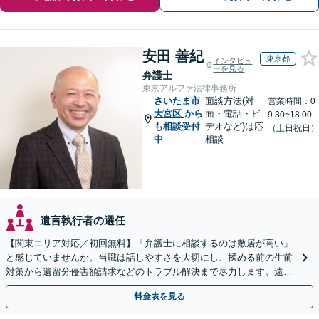
安田 善紀
東京都
インタビュ
ーを見る
弁護士
東京アルファ法律事務所
さいたま市
面談方法(対
営業時間：0
大宮区
から
面・電話・ビ
9:30~18:00
も相談受付
デオなど)は応
（土日祝日）
中
相談
遺言執行者の選任
【関東エリア対応／初回無料】「弁護士に相談するのは敷居が高い」
と感じていませんか。当職は話しやすさを大切にし、揉める前の生前
対策から遺留分侵害額請求などのトラブル解決まで尽力します。遠方
にお住まいの方もWeb面談で安心してご相談いただけます
料金表を見る