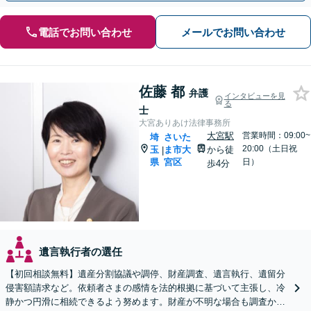
電話でお問い合わせ
メールでお問い合わせ
佐藤 都
弁護
インタビューを見
る
士
大宮ありあけ法律事務所
大宮駅
営業時間：09:00~
埼
さいた
20:00（土日祝
玉
ま市大
から徒
|
県
宮区
日）
歩4分
遺言執行者の選任
【初回相談無料】遺産分割協議や調停、財産調査、遺言執行、遺留分
侵害額請求など。依頼者さまの感情を法的根拠に基づいて主張し、冷
静かつ円滑に相続できるよう努めます。財産が不明な場合も調査から