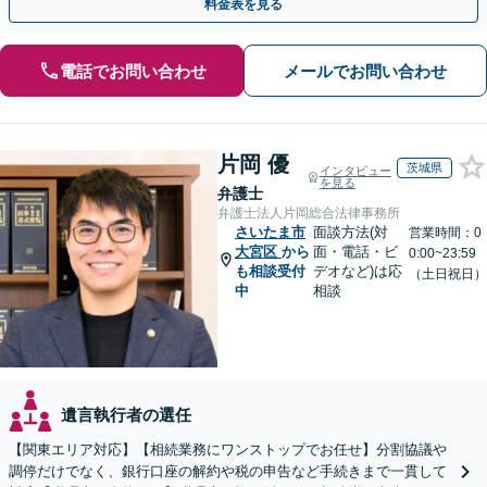
料金表を見る
電話でお問い合わせ
メールでお問い合わせ
片岡 優
茨城県
インタビュー
を見る
弁護士
弁護士法人片岡総合法律事務所
さいたま市
面談方法(対
営業時間：0
大宮区
から
面・電話・ビ
0:00~23:59
も相談受付
デオなど)は応
（土日祝日）
中
相談
遺言執行者の選任
【関東エリア対応】【相続業務にワンストップでお任せ】分割協議や
調停だけでなく、銀行口座の解約や税の申告など手続きまで一貫して