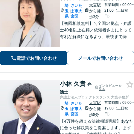
大宮駅
営業時間：09:00~
埼
さいた
21:00（土日祝
玉
ま市大
から徒
|
県
宮区
日）
歩3分
【初回相談無料】＼全国14拠点・弁護
士40名以上在籍／依頼者さまにとって
有利な解決になるよう、最後まで諦め
ずに闘います！借金問題/離婚・男女問
題/相続/交通事故/刑事事件など、ご相
談ください【夜間・休日対応】
電話でお問い合わせ
メールでお問い合わせ
小林 久貴
弁
インタビューを
見る
護士
弁護士法人プロテクトスタンス 大宮事務所
大宮駅
営業時間：09:00~
埼
さいた
19:00（土日祝
玉
ま市大
から徒
|
県
宮区
日）
歩8分
【4万件を超える法律相談実績】あなた
に合った解決策をご提案します。まず