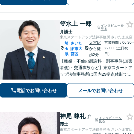
う。
笠水上 一郎
インタビューを
見る
弁護士
東京スタートアップ法律事務所 さいたま支店
大宮駅
営業時間：06:30~
埼
さいた
22:00（土日祝
玉
ま市大
から徒
|
県
宮区
日）
歩2分
【離婚・不倫の慰謝料・刑事事件(加害
者側)・交通事故など】東京スタートア
ップ法律事務所は国内29拠点体制で全
国対応！【ご自宅からの電話相談にも
対応(法律相談は完全予約制)】各分野で
電話でお問い合わせ
メールでお問い合わせ
専門性の高い弁護士が寄り添い解決を
サポートします。
神尾 尊礼
弁
インタビューを
見る
護士
東京スタートアップ法律事務所 さいたま支店