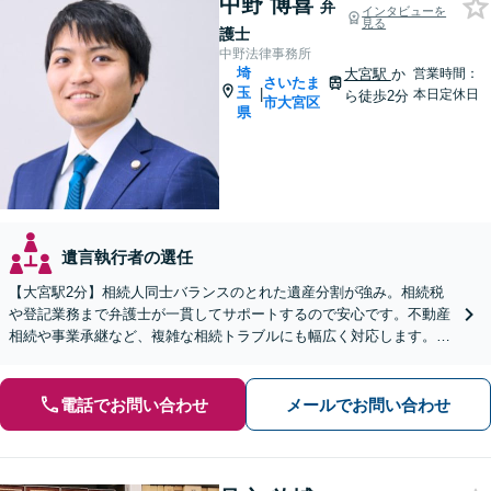
中野 博喜
弁
インタビューを
見る
護士
中野法律事務所
埼
大宮駅
か
営業時間：
さいたま
玉
|
本日定休日
ら徒歩2分
市大宮区
県
遺言執行者の選任
【大宮駅2分】相続人同士バランスのとれた遺産分割が強み。相続税
や登記業務まで弁護士が一貫してサポートするので安心です。不動産
相続や事業承継など、複雑な相続トラブルにも幅広く対応します。
【夜間・休日の相談可能】【オンライン相談可能】
電話でお問い合わせ
メールでお問い合わせ