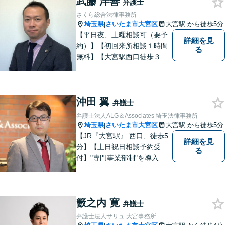
武藤 洋善
弁護士
さくら総合法律事務所
埼玉県
さいたま市大宮区
大宮駅
から徒歩5分
|
【平日夜、土曜相談可（要予
詳細を見
約）】【初回来所相談１時間
る
無料】【大宮駅西口徒歩３分
（そごう近く）】【エレベー
ター有】 「ご相談内容をよく
聞き、懇切、丁寧に」をモッ
沖田 翼
トーにしています。
弁護士
弁護士法人ALG＆Associates 埼玉法律事務所
埼玉県
さいたま市大宮区
大宮駅
から徒歩5分
|
【JR『大宮駅』 西口、徒歩5
詳細を見
分】【土日祝日相談予約受
る
付】"専門事業部制"を導入
し、所属弁護士の専門性強化
を図っています。どうぞお気
軽にご相談ください。
籔之内 寛
弁護士
弁護士法人サリュ 大宮事務所