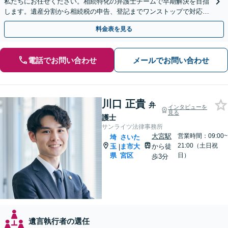
私たちにお任せください。相続特化の弁護士チームで早期解決を目指
します。遺産分割から相続税の申告、登記までワンストップで対応可
能【休日・夜間対応可】
料金表を見る
電話でお問い合わせ
メールでお問い合わせ
川口 正貴
弁
インタビューを
見る
護士
サンライツ法律事務所
大宮駅
営業時間：09:00~
埼
さいた
21:00（土日祝
玉
ま市大
から徒
|
県
宮区
日）
歩3分
遺言執行者の選任