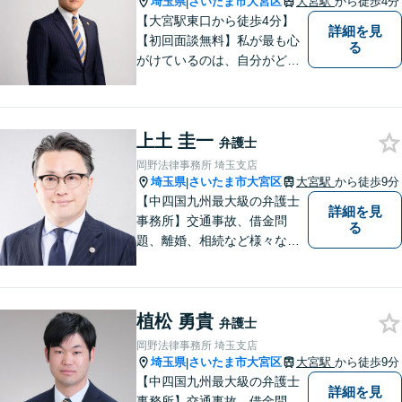
埼玉県
さいたま市大宮区
大宮駅
から徒歩4分
|
【大宮駅東口から徒歩4分】
詳細を見
【初回面談無料】私が最も心
る
がけているのは、自分がどん
なに辛くても笑顔でいられる
ようにすることです。【夜間
／休日対応可能】相談に来ら
上土 圭一
れた方たちにとって最もいい
弁護士
筋道を示していきたいです。
岡野法律事務所 埼玉支店
我々とともに解決していきま
埼玉県
さいたま市大宮区
大宮駅
から徒歩9分
|
しょう。
【中四国九州最大級の弁護士
詳細を見
事務所】交通事故、借金問
る
題、離婚、相続など様々な問
題について、「何度でも無
料」の相談を行っています！
まずはお気軽にご相談くださ
植松 勇貴
い！
弁護士
岡野法律事務所 埼玉支店
埼玉県
さいたま市大宮区
大宮駅
から徒歩9分
|
【中四国九州最大級の弁護士
詳細を見
事務所】交通事故、借金問