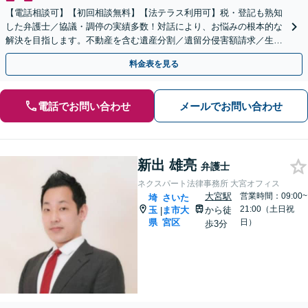
【電話相談可】【初回相談無料】【法テラス利用可】税・登記も熟知
した弁護士／協議・調停の実績多数！対話により、お悩みの根本的な
解決を目指します。不動産を含む遺産分割／遺留分侵害額請求／生前
対策を全面的にサポート【完全個室】【大宮駅3分】
料金表を見る
電話でお問い合わせ
メールでお問い合わせ
新出 雄亮
弁護士
ネクスパート法律事務所 大宮オフィス
大宮駅
営業時間：09:00~
埼
さいた
21:00（土日祝
玉
ま市大
から徒
|
県
宮区
日）
歩3分