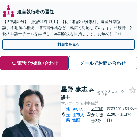
遺言執行者の選任
【大宮駅5分】【開設30年以上】【初回相談60分無料】遺産分割協
議、不動産の相続、遺言書作成など、幅広く対応しています。相続特
化の弁護士チームを結成し、早期解決を目指します。お早めにご相談
ください。【電話相談可】【休日・夜間対応】
料金表を見る
電話でお問い合わせ
メールでお問い合わせ
星野 泰志
弁
インタビューを
見る
護士
サンライツ法律事務所
大宮駅
営業時間：09:00~
埼
さいた
21:00（土日祝
玉
ま市大
から徒
|
県
宮区
日）
歩3分