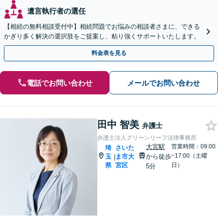
遺言執行者の選任
【相続の無料相談受付中】相続問題でお悩みの相談者さまに、できる
かぎり多く解決の選択肢をご提案し、粘り強くサポートいたします。
料金表を見る
電話でお問い合わせ
メールでお問い合わせ
田中 智美
弁護士
弁護士法人グリーンリーフ法律事務所
大宮駅
営業時間：09:00
埼
さいた
~17:00（土曜
玉
ま市大
から徒歩
|
県
宮区
日）
5分