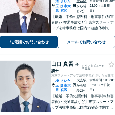
大宮駅
営業時間：06:30~
埼
さいた
22:00（土日祝
玉
ま市大
から徒
|
県
宮区
日）
歩2分
【離婚・不倫の慰謝料・刑事事件(加害
者側)・交通事故など】東京スタートア
ップ法律事務所は国内29拠点体制で全
国対応！【ご自宅からの電話相談にも
対応(法律相談は完全予約制)】各分野で
電話でお問い合わせ
メールでお問い合わせ
専門性の高い弁護士が寄り添い解決を
サポートします。
山口 真吾
弁
インタビューを
見る
護士
東京スタートアップ法律事務所 さいたま支店
大宮駅
営業時間：06:30~
埼
さいた
22:00（土日祝
玉
ま市大
から徒
|
県
宮区
日）
歩2分
【離婚・不倫の慰謝料・刑事事件(加害
者側)・交通事故など】東京スタートア
ップ法律事務所は国内29拠点体制で全
国対応！【ご自宅からの電話相談にも