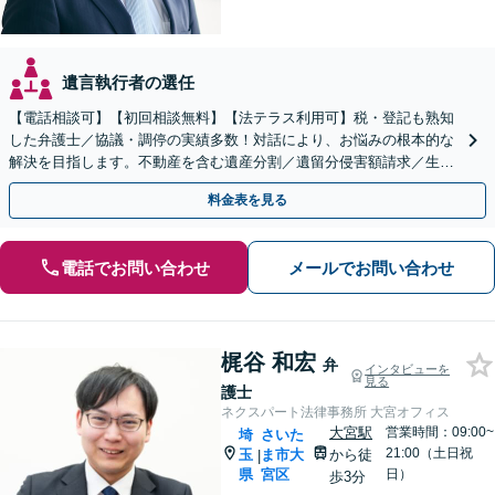
遺言執行者の選任
【電話相談可】【初回相談無料】【法テラス利用可】税・登記も熟知
した弁護士／協議・調停の実績多数！対話により、お悩みの根本的な
解決を目指します。不動産を含む遺産分割／遺留分侵害額請求／生前
対策を全面的にサポート【完全個室】【大宮駅3分】
料金表を見る
電話でお問い合わせ
メールでお問い合わせ
梶谷 和宏
弁
インタビューを
見る
護士
ネクスパート法律事務所 大宮オフィス
大宮駅
営業時間：09:00~
埼
さいた
21:00（土日祝
玉
ま市大
から徒
|
県
宮区
日）
歩3分