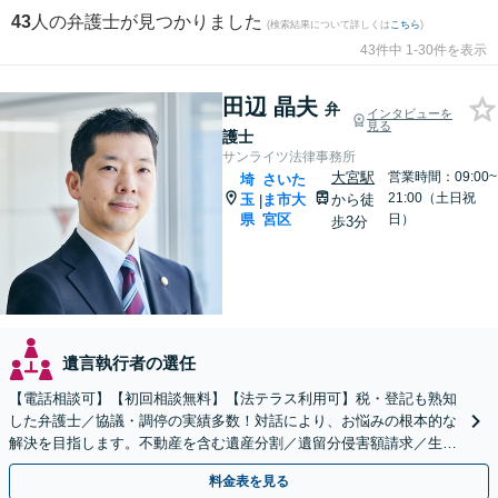
43
人の弁護士が見つかりました
(検索結果について詳しくは
こちら
)
43件中 1-30件を表示
田辺 晶夫
弁
インタビューを
見る
護士
サンライツ法律事務所
大宮駅
営業時間：09:00~
埼
さいた
21:00（土日祝
玉
ま市大
から徒
|
県
宮区
日）
歩3分
遺言執行者の選任
【電話相談可】【初回相談無料】【法テラス利用可】税・登記も熟知
した弁護士／協議・調停の実績多数！対話により、お悩みの根本的な
解決を目指します。不動産を含む遺産分割／遺留分侵害額請求／生前
対策を全面的にサポート【完全個室】【大宮駅3分】
料金表を見る