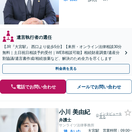
遺言執行者の選任
【JR『大宮駅』 西口より徒歩5分】【来所・オンライン法律相談30分
無料｜土日祝日相談予約受付｜WEB相談可能】相続財産調査/遺産分
割協議/遺言書作成/相続放棄など、解決のため全力を尽くします
料金表を見る
電話でお問い合わせ
メールでお問い合わせ
小川 美由紀
インタビューを
見る
弁護士
サンライツ法律事務所
大宮駅
営業時間：09:00~
埼
さいた