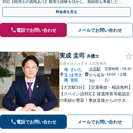
対応【税理士の資格あり】税理士経験を活かし、相続税も考慮した相
続手続きもお任せください【初回相談無料】生前贈与も対応
料金表を見る
電話でお問い合わせ
メールでお問い合わせ
実成 圭司
弁護士
弁護士法人みずき 大宮事務所
大宮駅
営業時間：09:30
埼
さいた
~18:00（土曜
玉
ま市大
から徒歩
|
県
宮区
日）
3分
【大宮駅3分】【交通事故・相談無料】
【スペイン語対応】後遺障害等級認定
の実績が豊富！事故直後からのサポー
トで早期解決「後遺障害異議申立によ
り1100万円増額」「債務整理に豊富な
実績あり」最適な債務整理手段をご提
電話でお問い合わせ
メールでお問い合わせ
案【分割・後払い応相談】