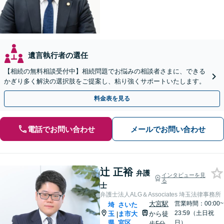
遺言執行者の選任
【相続の無料相談受付中】相続問題でお悩みの相談者さまに、できる
かぎり多く解決の選択肢をご提案し、粘り強くサポートいたします。
料金表を見る
電話でお問い合わせ
メールでお問い合わせ
辻 正裕
弁護
インタビューを見
る
士
弁護士法人ALG＆Associates 埼玉法律事務所
大宮駅
営業時間：00:00~
埼
さいた
23:59（土日祝
玉
ま市大
から徒
|
県
宮区
日）
歩5分