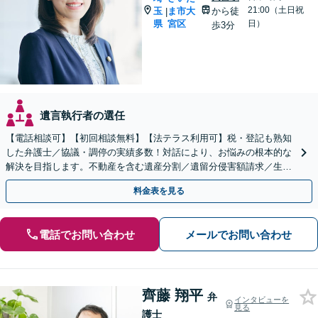
21:00（土日祝
玉
ま市大
から徒
|
県
宮区
日）
歩3分
遺言執行者の選任
【電話相談可】【初回相談無料】【法テラス利用可】税・登記も熟知
した弁護士／協議・調停の実績多数！対話により、お悩みの根本的な
解決を目指します。不動産を含む遺産分割／遺留分侵害額請求／生前
対策を全面的にサポート【完全個室】【大宮駅3分】
料金表を見る
電話でお問い合わせ
メールでお問い合わせ
齊藤 翔平
弁
インタビューを
見る
護士