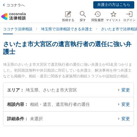
弁護士の方はこちら
ココナラへ
投稿する
探す
閲覧履歴
マイリスト
ログイン
ココナラ法律相談
埼玉県で法律相談できる弁護士
さいたま市で法律相
さいたま市大宮区の遺言執行者の選任に強い弁
護士
埼玉県のさいたま市大宮区で遺言執行者の選任に強い弁護士が43名見つかりま
した。初回面談無料や休日面談に対応している弁護士、解決事例を持つ弁護士
なども掲載中。相続・遺言に関係する家族間の相続トラブルや認知症の相続、
遺産分割等の細かな分野での絞り込み検索もでき便利です。特にサンライツ法
律事務所の田辺 晶夫弁護士や大宮ありあけ法律事務所の佐藤 都弁護士、弁護士
エリア
埼玉県、さいたま市大宮区
変更
法人グリーンリーフ法律事務所の榎本 誉弁護士のプロフィール情報や弁護士費
用、強みなどが注目されています。『さいたま市大宮区で土日や夜間に発生し
相談内容
相続・遺言、遺言執行者の選任
変更
た遺言執行者の選任のトラブルを今すぐに弁護士に相談したい』『遺言執行者
の選任のトラブル解決の実績豊富な近くの弁護士を検索したい』『初回相談無
料で遺言執行者の選任を法律相談できるさいたま市大宮区内の弁護士に相談予
詳細条件
未選択
変更
約したい』などでお困りの相談者さんにおすすめです。