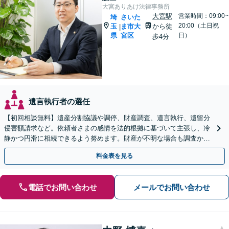
大宮ありあけ法律事務所
大宮駅
営業時間：09:00~
埼
さいた
20:00（土日祝
玉
ま市大
から徒
|
県
宮区
日）
歩4分
遺言執行者の選任
【初回相談無料】遺産分割協議や調停、財産調査、遺言執行、遺留分
侵害額請求など。依頼者さまの感情を法的根拠に基づいて主張し、冷
静かつ円滑に相続できるよう努めます。財産が不明な場合も調査から
対応します。
料金表を見る
電話でお問い合わせ
メールでお問い合わせ