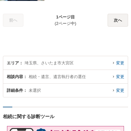
内の上、難解な法律のお話を
分かりやすく説明すること
1ページ目
で、少しでもご依頼者様の安
前へ
次へ
(2ページ中)
心につながるように尽くして
おります。
エリア
埼玉県、さいたま市大宮区
変更
相談内容
相続・遺言、遺言執行者の選任
変更
詳細条件
未選択
変更
相続に関する診断ツール