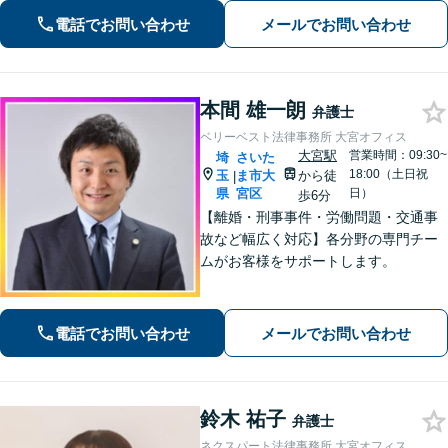
対応(法律相談は完全予約制)】各分野で
電話でお問い合わせ
メールでお問い合わせ
専門性の高い弁護士が寄り添い解決を
サポートします。
本間 雄一朗
弁護士
ベリーベスト法律事務所 大宮オフィス
大宮駅
営業時間：09:30~
埼
さいた
18:00（土日祝
玉
ま市大
から徒
|
県
宮区
日）
歩6分
【離婚・刑事事件・労働問題・交通事
故など幅広く対応】各分野の専門チー
ムがお客様をサポートします。
電話でお問い合わせ
メールでお問い合わせ
鈴木 祐子
弁護士
ネクスパート法律事務所 大宮オフィス