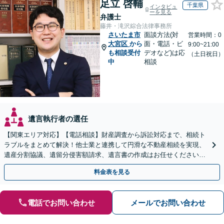
足立 啓輔
千葉県
インタビュ
ーを見る
弁護士
藤井・滝沢綜合法律事務所
さいたま市
面談方法(対
営業時間：0
大宮区
から
面・電話・ビ
9:00~21:00
も相談受付
デオなど)は応
（土日祝日）
中
相談
遺言執行者の選任
【関東エリア対応】【電話相談】財産調査から訴訟対応まで、相続ト
ラブルをまとめて解決！他士業と連携して円滑な不動産相続を実現、
遺産分割協議、遺留分侵害額請求、遺言書の作成はお任せください。
明確な料金体系【オンライン面談可能】
料金表を見る
電話でお問い合わせ
メールでお問い合わせ