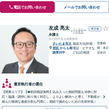
電話でお問い合わせ
メールでお問い合わせ
友成 亮太
東京都
インタビュ
ーを見る
弁護士
丸の内中央法律事務所
営業時
さいたま市大
面談方法(対面・
宮区
からも相
電話・ビデオな
間：本日
談受付中
ど)は応相談
定休日
遺言執行者の選任
【関東エリア】【☎︎初回相談無料】込み入った相続問題も冷静に対
応！協議・調停に粘り強く対応し、よりよい解決へと導く「不動産が
絡んだ複雑な遺産分割も円滑に」相続で揉めないための生前対策／遺
言書の作成から執行【夜間相談可】【有楽町駅1分】