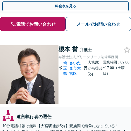
対応します。
料金表を見る
電話でお問い合わせ
メールでお問い合わせ
榎本 誉
弁護士
弁護士法人グリーンリーフ法律事務所
大宮駅
営業時間：09:00
埼
さいた
~17:00（土曜
玉
ま市大
から徒歩
|
県
宮区
日）
5分
遺言執行者の選任
10分電話相談は無料【大宮駅徒歩5分】親族間で紛争になっている！