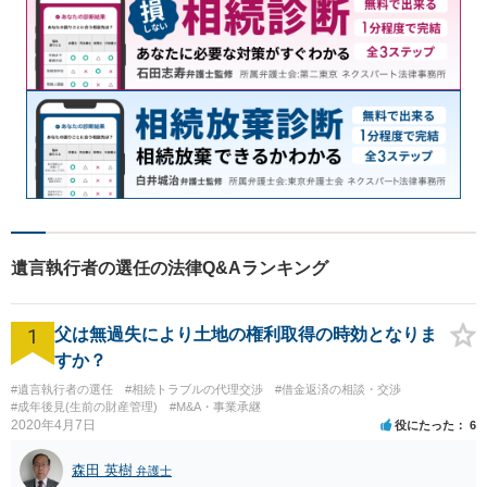
遺言執行者の選任の法律Q&Aランキング
1
父は無過失により土地の権利取得の時効となりま
すか？
#遺言執行者の選任
#相続トラブルの代理交渉
#借金返済の相談・交渉
#成年後見(生前の財産管理)
#M&A・事業承継
2020年4月7日
役にたった
6
森田 英樹
弁護士