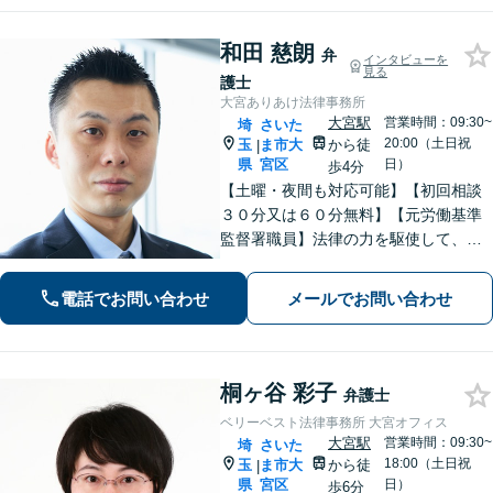
和田 慈朗
弁
インタビューを
見る
護士
大宮ありあけ法律事務所
大宮駅
営業時間：09:30~
埼
さいた
20:00（土日祝
玉
ま市大
から徒
|
県
宮区
日）
歩4分
【土曜・夜間も対応可能】【初回相談
３０分又は６０分無料】【元労働基準
監督署職員】法律の力を駆使して、ト
ラブルで悩まれている多くの方を救い
たいと思っています。費用が不安な方
電話でお問い合わせ
メールでお問い合わせ
もご相談ください。【大宮駅徒歩４
分】【電話相談可】
桐ヶ谷 彩子
弁護士
ベリーベスト法律事務所 大宮オフィス
大宮駅
営業時間：09:30~
埼
さいた
18:00（土日祝
玉
ま市大
から徒
|
県
宮区
日）
歩6分