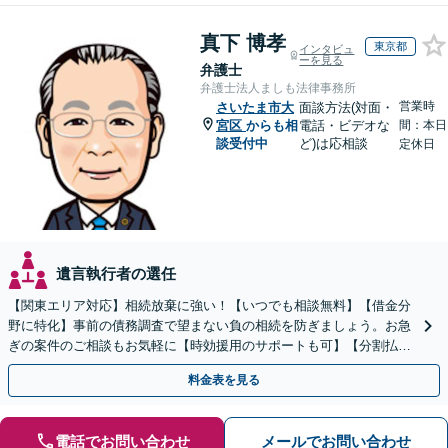
真下 博孝
東京都
インタビュ
ーを見る
弁護士
弁護士法人ましも法律事務所
営業時
さいたま市大
面談方法(対面・
宮区
からも相
電話・ビデオな
間：本日
談受付中
ど)は応相談
定休日
遺言執行者の選任
【関東エリア対応】相続放棄に強い！【いつでも相談無料】【借金分
野に特化】事前の債務調査で望まない負の相続を防ぎましょう。お急
ぎの案件のご相談もお気軽に【時効援用のサポートも可】【分割払い
利用可】【休日電話相談可能】
料金表を見る
電話でお問い合わせ
メールでお問い合わせ