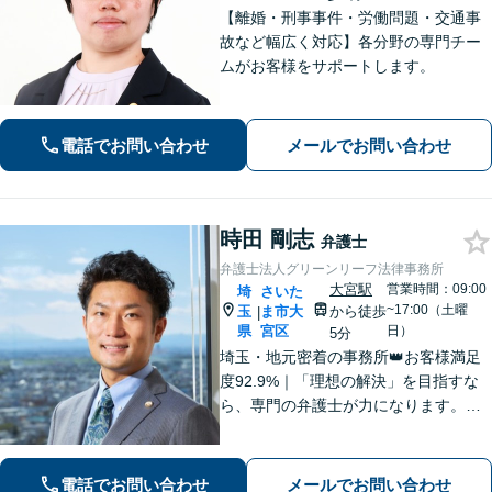
【離婚・刑事事件・労働問題・交通事
故など幅広く対応】各分野の専門チー
ムがお客様をサポートします。
電話でお問い合わせ
メールでお問い合わせ
時田 剛志
弁護士
弁護士法人グリーンリーフ法律事務所
大宮駅
営業時間：09:00
埼
さいた
~17:00（土曜
玉
ま市大
から徒歩
|
県
宮区
日）
5分
埼玉・地元密着の事務所👑お客様満足
度92.9%｜「理想の解決」を目指すな
ら、専門の弁護士が力になります。電
話【１０分無料】、面談【６０分無
料】お悩みを一人で抱え込まないでく
ださい。まずは一歩を踏み出しましょ
電話でお問い合わせ
メールでお問い合わせ