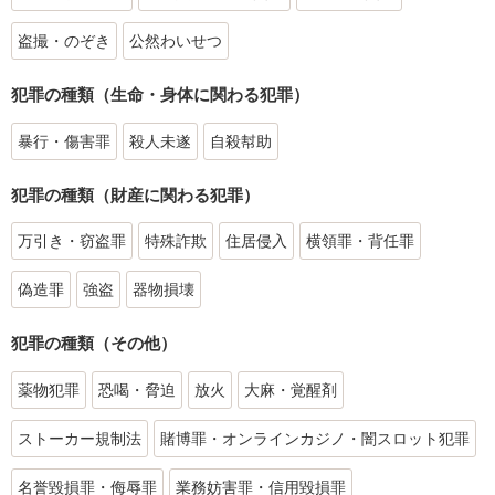
盗撮・のぞき
公然わいせつ
犯罪の種類（生命・身体に関わる犯罪）
暴行・傷害罪
殺人未遂
自殺幇助
犯罪の種類（財産に関わる犯罪）
万引き・窃盗罪
特殊詐欺
住居侵入
横領罪・背任罪
偽造罪
強盗
器物損壊
犯罪の種類（その他）
薬物犯罪
恐喝・脅迫
放火
大麻・覚醒剤
ストーカー規制法
賭博罪・オンラインカジノ・闇スロット犯罪
名誉毀損罪・侮辱罪
業務妨害罪・信用毀損罪