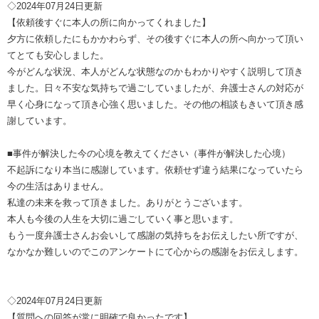
◇2024年07月24日更新
【依頼後すぐに本人の所に向かってくれました】
夕方に依頼したにもかかわらず、その後すぐに本人の所へ向かって頂い
てとても安心しました。
今がどんな状況、本人がどんな状態なのかもわかりやすく説明して頂き
ました。日々不安な気持ちで過ごしていましたが、弁護士さんの対応が
早く心身になって頂き心強く思いました。その他の相談もきいて頂き感
謝しています。
■事件が解決した今の心境を教えてください（事件が解決した心境）
不起訴になり本当に感謝しています。依頼せず違う結果になっていたら
今の生活はありません。
私達の未来を救って頂きました。ありがとうございます。
本人も今後の人生を大切に過ごしていく事と思います。
もう一度弁護士さんお会いして感謝の気持ちをお伝えしたい所ですが、
なかなか難しいのでこのアンケートにて心からの感謝をお伝えします。
◇2024年07月24日更新
【質問への回答が常に明確で良かったです】