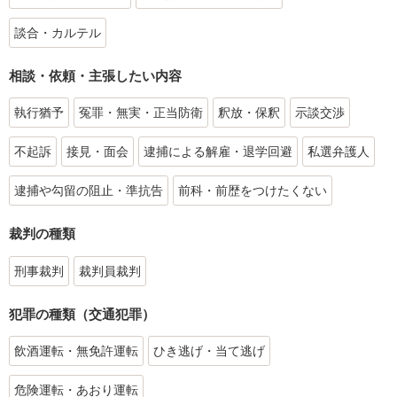
談合・カルテル
相談・依頼・主張したい内容
執行猶予
冤罪・無実・正当防衛
釈放・保釈
示談交渉
不起訴
接見・面会
逮捕による解雇・退学回避
私選弁護人
逮捕や勾留の阻止・準抗告
前科・前歴をつけたくない
裁判の種類
刑事裁判
裁判員裁判
犯罪の種類（交通犯罪）
飲酒運転・無免許運転
ひき逃げ・当て逃げ
危険運転・あおり運転