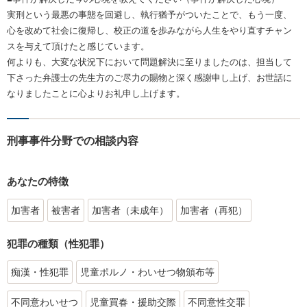
実刑という最悪の事態を回避し、執行猶予がついたことで、もう一度、
心を改めて社会に復帰し、校正の道を歩みながら人生をやり直すチャン
スを与えて頂けたと感じています。
何よりも、大変な状況下において問題解決に至りましたのは、担当して
下さった弁護士の先生方のご尽力の賜物と深く感謝申し上げ、お世話に
なりましたことに心よりお礼申し上げます。
刑事事件分野での相談内容
あなたの特徴
加害者
被害者
加害者（未成年）
加害者（再犯）
犯罪の種類（性犯罪）
痴漢・性犯罪
児童ポルノ・わいせつ物頒布等
不同意わいせつ
児童買春・援助交際
不同意性交罪