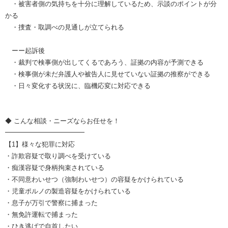
・被害者側の気持ちを十分に理解しているため、示談のポイントが分
かる
・捜査・取調べの見通しが立てられる
ーー起訴後
・裁判で検事側が出してくるであろう、証拠の内容が予測できる
・検事側が未だ弁護人や被告人に見せていない証拠の推察ができる
・日々変化する状況に、臨機応変に対応できる
◆ こんな相談・ニーズならお任せを！
━━━━━━━━━━━━
【1】様々な犯罪に対応
・詐欺容疑で取り調べを受けている
・痴漢容疑で身柄拘束されている
・不同意わいせつ（強制わいせつ）の容疑をかけられている
・児童ポルノの製造容疑をかけられている
・息子が万引で警察に捕まった
・無免許運転で捕まった
・ひき逃げで自首したい