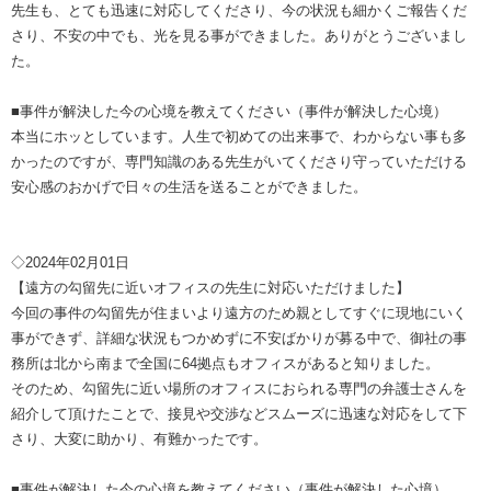
先生も、とても迅速に対応してくださり、今の状況も細かくご報告くだ
さり、不安の中でも、光を見る事ができました。ありがとうございまし
た。
■事件が解決した今の心境を教えてください（事件が解決した心境）
本当にホッとしています。人生で初めての出来事で、わからない事も多
かったのですが、専門知識のある先生がいてくださり守っていただける
安心感のおかげで日々の生活を送ることができました。
◇2024年02月01日
【遠方の勾留先に近いオフィスの先生に対応いただけました】
今回の事件の勾留先が住まいより遠方のため親としてすぐに現地にいく
事ができず、詳細な状況もつかめずに不安ばかりが募る中で、御社の事
務所は北から南まで全国に64拠点もオフィスがあると知りました。
そのため、勾留先に近い場所のオフィスにおられる専門の弁護士さんを
紹介して頂けたことで、接見や交渉などスムーズに迅速な対応をして下
さり、大変に助かり、有難かったです。
■事件が解決した今の心境を教えてください（事件が解決した心境）