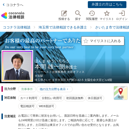
弁護士の方はこちら
ココナラへ
投稿する
探す
閲覧履歴
マイリスト
ログイン
ココナラ法律相談
埼玉県で法律相談できる弁護士
さいたま市で法律相
マイリストに入れる
ほんま ゆういちろう
本間 雄一朗
弁護士
ベリーベスト法律事務所 大宮オフィス
大宮駅
埼玉県
さいたま市大宮区大門町3-42-5 太陽生命大宮ビル9階
注力分野
刑事事件
他の注力分野を表示
対応体制
カード利用可
分割払い利用可
初回面談無料
休日面談可
電話相談可
WEB面談可
お電話にて簡単に状況をお伺いし、面談日時を迅速にご案内致します。メール
注意補足
も24時間受け付け迅速に返信します。ご相談内容に応じて、最適な弁護士が
担当します。土日祝日は東京オフィスでのお問い合わせ受付となります。お気