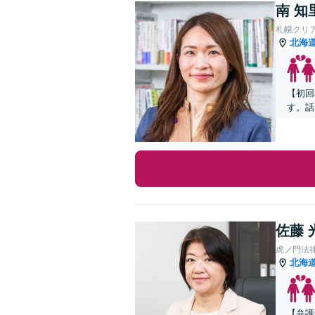
南 知
札幌クリ
北海
【初回
す。話
佐藤 
虎ノ門法
北海
【弁護