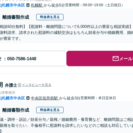
道
札幌市中央区
札幌駅
から徒歩5分
営業時間：09:00~19:00（土日祝日）
|
離婚書類作成
料金表を見る
相談60分無料】【慰謝料・離婚問題について6,000件以上の豊富な相談実
謝料請求、請求された慰謝料の減額交渉はもちろん財産分与や婚姻費用、婚
が豊富です。
せ
メール
朗
弁護士
インタビューを見る
法律事務所
道
札幌市中央区
中央区役所前駅
から徒歩3分
営業時間：本日定休日
|
離婚書類作成
料金表を見る
議・調停・訴訟／財産分与／親権／婚姻費用・養育費など、離婚問題はご相
親権を取りたい、不倫相手に慰謝料を請求したいなどのご相談も対応してい
】