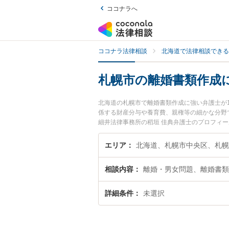
ココナラへ
ココナラ法律相談
北海道で法律相談できる
札幌市の離婚書類作成
北海道の札幌市で離婚書類作成に強い弁護士が
係する財産分与や養育費、親権等の細かな分野
細井法律事務所の稻垣 佳典弁護士のプロフィ
に相談したい』『離婚書類作成のトラブル解決
どでお困りの相談者さんにおすすめです。
エリア
相談内容
離婚・男女問題、離婚書類
詳細条件
未選択