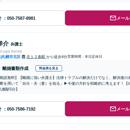
せ
メール
洋介
弁護士
gal Barista
道
札幌市北区
北１２条駅
から徒歩4分
営業時間：本日定休日
|
離婚書類作成
料金表を見る
相談無料】【離婚に強い弁護士】法律トラブルの解決だけでなく、解決後の
断を用いて「自分・夫（妻）を知る」▶︎今後の方針を戦略的に考えます！【
札幌駅5分】
せ
メール