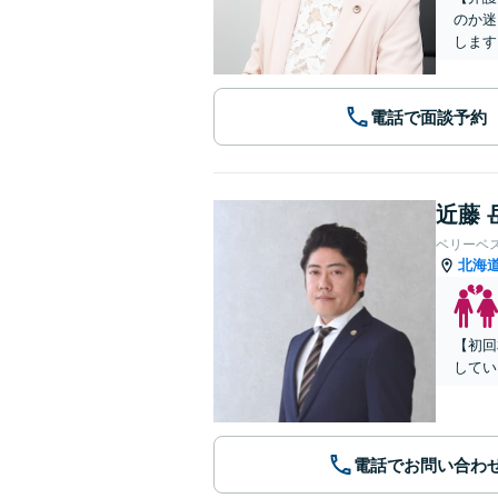
のか迷
します
電話で面談予約
近藤 
ベリーベ
北海
【初回
してい
電話でお問い合わ