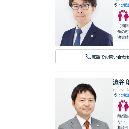
北海
【初回
倫の慰
決実績
電話でお問い合わ
澁谷 
たいへい
北海
離婚協
ない、
相談可