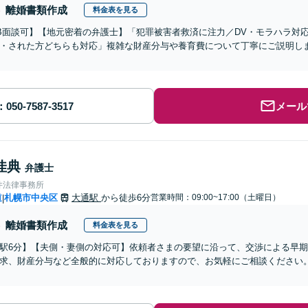
離婚書類作成
料金表を見る
B面談可】【地元密着の弁護士】「犯罪被害者救済に注力／DV・モラハラ対
・された方どちらも対応」複雑な財産分与や養育費について丁寧にご説明し
メール
佳典
弁護士
井法律事務所
道
札幌市中央区
大通駅
から徒歩6分
営業時間：09:00~17:00（土曜日）
|
離婚書類作成
料金表を見る
駅6分】【夫側・妻側の対応可】依頼者さまの要望に沿って、交渉による早
求、財産分与など全般的に対応しておりますので、お気軽にご相談ください