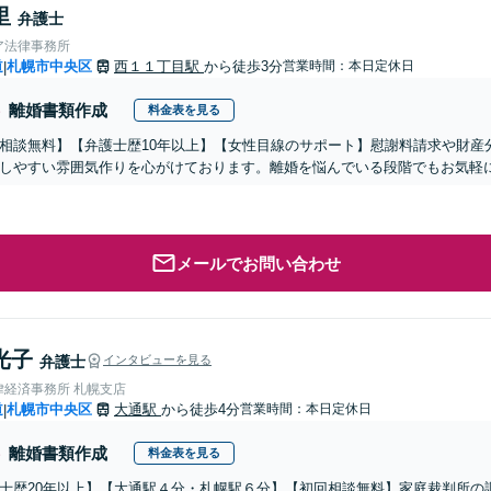
里
弁護士
ア法律事務所
道
札幌市中央区
西１１丁目駅
から徒歩3分
営業時間：本日定休日
|
離婚書類作成
料金表を見る
相談無料】【弁護士歴10年以上】【女性目線のサポート】慰謝料請求や財産
しやすい雰囲気作りを心がけております。離婚を悩んでいる段階でもお気軽に
メールでお問い合わせ
光子
弁護士
インタビューを見る
律経済事務所 札幌支店
道
札幌市中央区
大通駅
から徒歩4分
営業時間：本日定休日
|
離婚書類作成
料金表を見る
士歴20年以上】【大通駅４分・札幌駅６分】【初回相談無料】家庭裁判所の