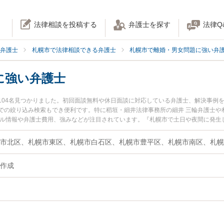
法律相談を投稿する
弁護士を探す
法律Q
弁護士
札幌市で法律相談できる弁護士
札幌市で離婚・男女問題に強い弁
に強い弁護士
104名見つかりました。初回面談無料や休日面談に対応している弁護士、解決事例
での絞り込み検索もでき便利です。特に稻垣・細井法律事務所の細井 三輪弁護士や
ール情報や弁護士費用、強みなどが注目されています。『札幌市で土日や夜間に発生
の実績豊富な近くの弁護士を検索したい』『初回相談無料で離婚書類作成を法律相
作成