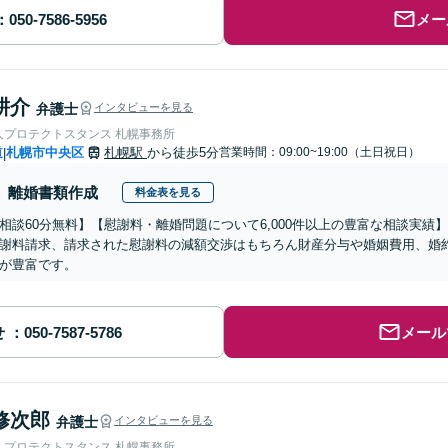
メー
耕介
弁護士
インタビューを見る
人プロテクトスタンス 札幌事務所
道
札幌市中央区
札幌駅
から徒歩5分
営業時間：09:00~19:00（土日祝日）
|
離婚書類作成
料金表を見る
相談60分無料】【慰謝料・離婚問題について6,000件以上の豊富な相談実
謝料請求、請求された慰謝料の減額交渉はもちろん財産分与や婚姻費用、婚
が豊富です。
せ
メール
修次郎
弁護士
インタビューを見る
人プロテクトスタンス 札幌事務所