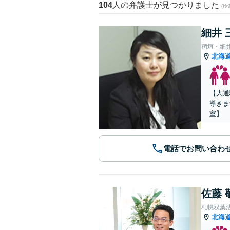
104
人の弁護士が見つかりました
(
細井 
稻垣・細
北海
【大通
導きま
室】
電話でお問い合わ
佐藤 
札幌双葉
北海