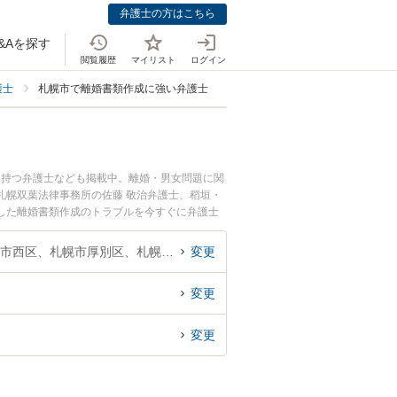
弁護士の方はこちら
&Aを探す
閲覧履歴
マイリスト
ログイン
護士
札幌市で離婚書類作成に強い弁護士
を持つ弁護士なども掲載中。離婚・男女問題に関
札幌双葉法律事務所の佐藤 敬治弁護士、稻垣・
した離婚書類作成のトラブルを今すぐに弁護士
談できる札幌市内の弁護士に相談予約したい』な
北海道、札幌市中央区、札幌市北区、札幌市東区、札幌市白石区、札幌市豊平区、札幌市南区、札幌市西区、札幌市厚別区、札幌市手稲区、札幌市清田区
変更
変更
変更