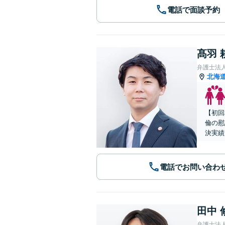
電話で面談予約
髙羽 
弁護士法
北海
【初回
倫の慰
決実績
電話でお問い合わ
田中 
弁護士法