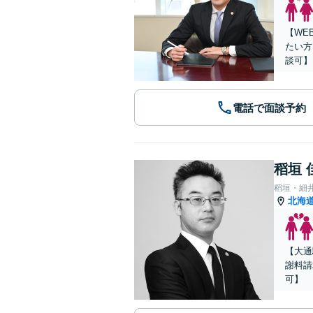
【WE
たい方
談可】
電話で面談予約
稻垣 
稻垣・細
北海
【大通
謝料請
可】