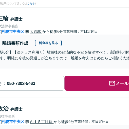
検索結果について詳しくは
こちら
)
三輪
弁護士
井法律事務所
道
札幌市中央区
大通駅
から徒歩6分
営業時間：本日定休日
|
離婚書類作成
料金表を見る
駅6分】【法テラス利用可】離婚後の経済的な不安を解消すべく、慰謝料／
す。明確に今後の見通しが立ちますので、離婚を考えはじめたらご相談くだ
せ
メール
敬治
弁護士
法律事務所
道
札幌市中央区
西１５丁目駅
から徒歩4分
営業時間：本日定休日
|