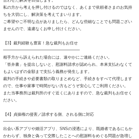
合わせた解決を目指します。
私の方から考えを押し付けるのではなく、あくまで依頼者さまのお気持
ちを大切にし、解決策を考えてまいります。
ご希望やご不明な点がありましたら、どんな些細なことでも問題ござい
ませんので、遠慮なくお申し付けください。
【3】裁判経験も豊富！急な裁判もお任せ
━━━━━━━━━━━━━━━━━━━
相手方から訴えられた場合には、速やかにご連絡ください。
「答弁書」を提出しないと、慰謝料請求が認められ、本来支払わなくて
もよいはずの金額まで支払う義務が発生します。
裁判の手続きや必要書類の取りまとめなど、手続きをすべて代理します
ので、仕事や家事で時間がない方もどうぞ安心してご利用ください。
また当事務所は裁判所のすぐ近くにありますので、急な裁判もお任せく
ださい。
【4】貞操権の侵害／請求する側、される側に対応
━━━━━━━━━━━━━━━━━━━
出会い系アプリや婚活アプリ、SNSの浸透により、既婚者であるにもか
かわらず、独身と偽って交際したことへの慰謝料をめぐる問題が急増し