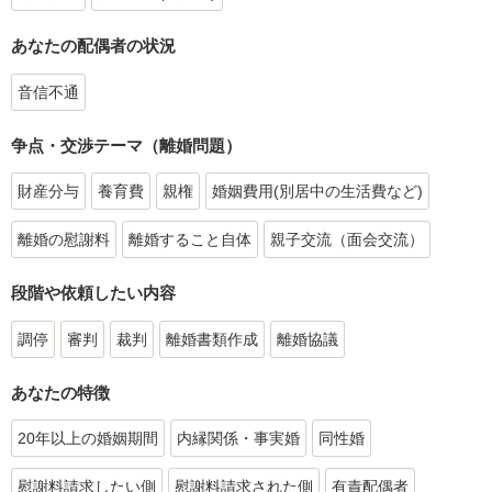
あなたの配偶者の状況
音信不通
争点・交渉テーマ（離婚問題）
財産分与
養育費
親権
婚姻費用(別居中の生活費など)
離婚の慰謝料
離婚すること自体
親子交流（面会交流）
段階や依頼したい内容
調停
審判
裁判
離婚書類作成
離婚協議
あなたの特徴
20年以上の婚姻期間
内縁関係・事実婚
同性婚
慰謝料請求したい側
慰謝料請求された側
有責配偶者