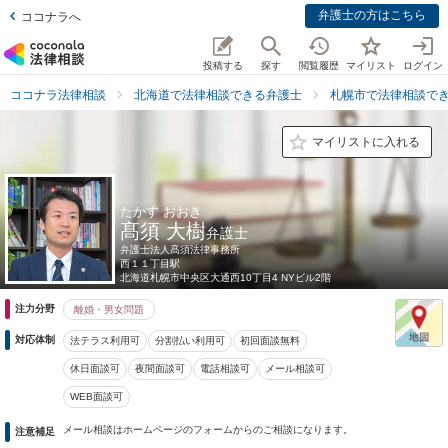
弁護士の方はこちら
ココナラへ
投稿する
探す
閲覧履歴
マイリスト
ログイン
ココナラ法律相談
北海道で法律相談できる弁護士
札幌市で法律相談で
マイリストに入れる
たかす おおき
髙須 大樹
弁護士
弁護士法人髙須法律事務所
西１１丁目駅
北海道
札幌市中央区大通西10丁目4 NYビル2階
注力分野
離婚・男女問題
対応体制
法テラス利用可
分割払い利用可
初回面談無料
休日面談可
夜間面談可
電話相談可
メール相談可
WEB面談可
メール相談はホームページのフォームからのご相談になります。
注意補足