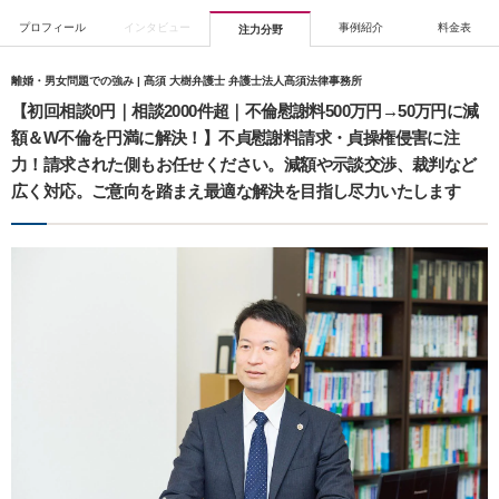
プロフィール
インタビュー
事例紹介
料金表
注力分野
離婚・男女問題での強み | 髙須 大樹弁護士 弁護士法人髙須法律事務所
【初回相談0円｜相談2000件超｜不倫慰謝料500万円→50万円に減
額＆W不倫を円満に解決！】不貞慰謝料請求・貞操権侵害に注
力！請求された側もお任せください。減額や示談交渉、裁判など
広く対応。ご意向を踏まえ最適な解決を目指し尽力いたします