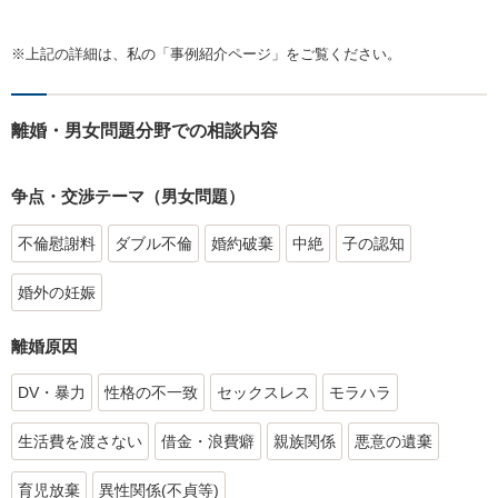
※上記の詳細は、私の「事例紹介ページ」をご覧ください。
離婚・男女問題分野での相談内容
争点・交渉テーマ（男女問題）
不倫慰謝料
ダブル不倫
婚約破棄
中絶
子の認知
婚外の妊娠
離婚原因
DV・暴力
性格の不一致
セックスレス
モラハラ
生活費を渡さない
借金・浪費癖
親族関係
悪意の遺棄
育児放棄
異性関係(不貞等)