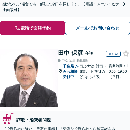
拠が少ない場合でも、解決の糸口を探します。【電話・メール・ビデ
オ面談可】
電話で面談予約
メールでお問い合わせ
田中 保彦
弁護士
東京都
田中保彦法律事務所
営業時間：1
千葉県
か
面談方法(対面・
らも相談
電話・ビデオな
0:00~19:00
受付中
ど)は応相談
（平日）
詐欺・消費者問題
【投資詐欺に強い／豊富な実績】「悪質な投資詐欺から被害者を救