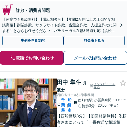
詐欺・消費者問題
【何度でも相談無料】【電話相談可】【年間2万件以上の圧倒的な相
談実績】副業詐欺、サクラサイト詐欺、当選金詐欺、支援金詐欺に関
することならお任せください！パラリーガル在籍&迅速対応【浜松町
駅1分】※結婚詐欺・ロマンス詐欺に関するご相談はお断り
事例を見る(3件)
料金表を見る
電話でお問い合わせ
メールでお問い合わせ
田中 隼斗
弁
インタビューを
見る
護士
西船橋ゴール法律事務所
千
船
西船橋駅
か
営業時間：09:00~
葉
橋
|
20:00（平日）
ら徒歩3分
県
市
【西船橋駅3分】【初回相談無料】依頼
者さまにとって「一番身近な相談相