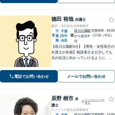
お困りの際はまずはご相談下さい。
德田 裕哉
弁護士
藤井・滝沢綜合法律事務所
葭川公園駅
営業時間：09:00
千
千葉
~17:00（平日）
葉
市中
から徒歩4
|
県
央区
分
【葭川公園駅5分】【男性・女性両方の
弁護士が在籍】相談者さまが少しでも
元の生活に向かっていけるように、最
大限尽力させていただきます。まずは
お気軽にご相談ください。【事前予約
で休日・夜間面談可】【完全個室】
電話でお問い合わせ
メールでお問い合わせ
辰野 樹市
弁
インタビューを
見る
護士
ファミリア総合法律事務所
葭川公園駅
営業時間：10:00