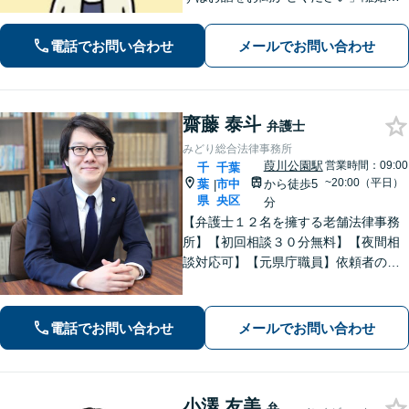
女問題／労働問題／借金問題／刑事事
件／相続紛争など、幅広いご相談に対
電話でお問い合わせ
メールでお問い合わせ
応が可能です。【夜間・休日面談可】
【葭川公園駅5分】
齋藤 泰斗
弁護士
みどり総合法律事務所
葭川公園駅
営業時間：09:00
千
千葉
~20:00（平日）
葉
市中
から徒歩5
|
県
央区
分
【弁護士１２名を擁する老舗法律事務
所】【初回相談３０分無料】【夜間相
談対応可】【元県庁職員】依頼者の方
の一番身近な相談相手を目指していま
す。地域に信頼されている歴史のある
法律事務所です。
電話でお問い合わせ
メールでお問い合わせ
小澤 友美
弁