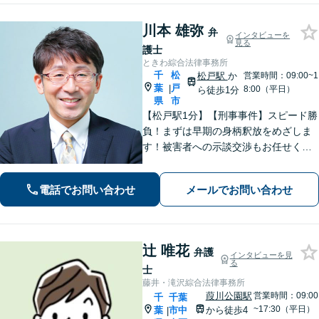
川本 雄弥
弁
インタビューを
見る
護士
ときわ綜合法律事務所
千
松
松戸駅
か
営業時間：09:00~1
葉
戸
|
8:00（平日）
ら徒歩1分
県
市
【松戸駅1分】【刑事事件】スピード勝
負！まずは早期の身柄釈放をめざしま
す！被害者への示談交渉もお任せくだ
さい。【離婚問題】「お金」「子ど
も」で悩んでいませんか？証拠の集め
電話でお問い合わせ
メールでお問い合わせ
方や交渉の進め方には自信がありま
す。調停もお任せください。
辻 唯花
弁護
インタビューを見
る
士
藤井・滝沢綜合法律事務所
葭川公園駅
営業時間：09:00
千
千葉
~17:30（平日）
葉
市中
から徒歩4
|