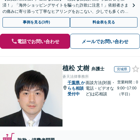
済！」「海外ショッピングサイトを騙った詐欺に注意！」依頼者さま
の痛みに寄り添って丁寧なヒアリングをおこない、少しでも多くの返
金が得られるよう尽力します！
事例を見る(3件)
料金表を見る
電話でお問い合わせ
メールでお問い合わせ
植松 丈樹
弁護士
宮城県
蒼天法律事務所
営業時間：0
千葉県
か
面談方法(対面・
らも相談
電話・ビデオな
9:00~17:00
受付中
ど)は応相談
（平日）