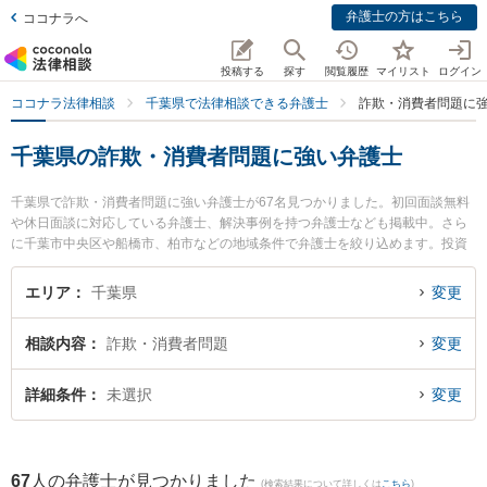
弁護士の方はこちら
ココナラへ
投稿する
探す
閲覧履歴
マイリスト
ログイン
ココナラ法律相談
千葉県で法律相談できる弁護士
詐欺・消費者問題に
千葉県の詐欺・消費者問題に強い弁護士
千葉県で詐欺・消費者問題に強い弁護士が67名見つかりました。初回面談無料
や休日面談に対応している弁護士、解決事例を持つ弁護士なども掲載中。さら
に千葉市中央区や船橋市、柏市などの地域条件で弁護士を絞り込めます。投資
詐欺や副業詐欺、FX詐欺等の細かな分野での絞り込み検索もでき便利です。特
にあらた国際法律事務所の沼倉 悠弁護士やSfil法律事務所の坪内 清久弁護士、
エリア
千葉県
変更
西船橋ゴール法律事務所の田中 隼斗弁護士のプロフィール情報や弁護士費用、
強みなどが注目されています。『千葉県で土日や夜間に発生した詐欺・消費者
相談内容
詐欺・消費者問題
変更
問題のトラブルを今すぐに弁護士に相談したい』『詐欺・消費者問題のトラブ
ル解決の実績豊富な近くの弁護士を検索したい』『初回相談無料で詐欺・消費
者問題を法律相談できる千葉県内の弁護士に相談予約したい』などでお困りの
詳細条件
未選択
変更
相談者さんにおすすめです。
67
人の弁護士が見つかりました
(検索結果について詳しくは
こちら
)