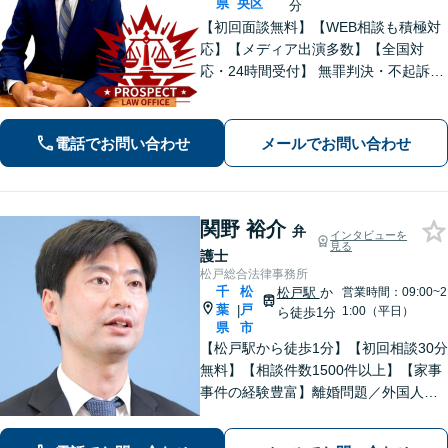
県
央区
分
【初回面談無料】【WEB相談も積極対
応】【メディア出演多数】【全国対
応・24時間受付】 無罪判決・不起訴多
数の“実力派”弁護士が直接対応！刑事弁
護に精通し、圧倒的な交渉力で最善の
結果へ。粘り強く、鋭く、そして迅速
電話でお問い合わせ
メールでお問い合わせ
に。明朗な料金体系で安心サポート。
関野 裕介
弁
インタビューを
見る
護士
松戸総合法律事務所
千
松
松戸駅
か
営業時間：09:00~2
葉
戸
|
1:00（平日）
ら徒歩1分
県
市
【松戸駅から徒歩1分】【初回相談30分
無料】【相談件数1500件以上】【家事
事件の経験豊富】離婚問題／外国人問
題／刑事事件社会から孤立しがちな依
頼者に寄り添うスタイルに定評あり。