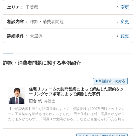
エリア
千葉県
変更
相談内容
詐欺・消費者問題
変更
詳細条件
未選択
変更
詐欺・消費者問題に関する事例紹介
# 高額請求への対応
住宅リフォームの訪問営業によって締結した契約をク
ーリングオフ条項によって解除した事例
沼倉 悠
弁護士
【ご相談内容】強引な訪問営業によって、相談者様は1000万円以上のリフォ
ーム工事契約を締結させられていました。 元々住宅には特に不具合がなかっ
たにもかかわらず、「雨漏りの危険がある。」などと言葉巧みに不安を煽ら
れて、高額の契約書を次々締結させられていました。 後に親族が異変に気付
いて事態が発覚しました。 契約締結から8日間を既に経過していましたが、特
定商取引法に定める交付書面の要件を満たしていなかったため、クーリング