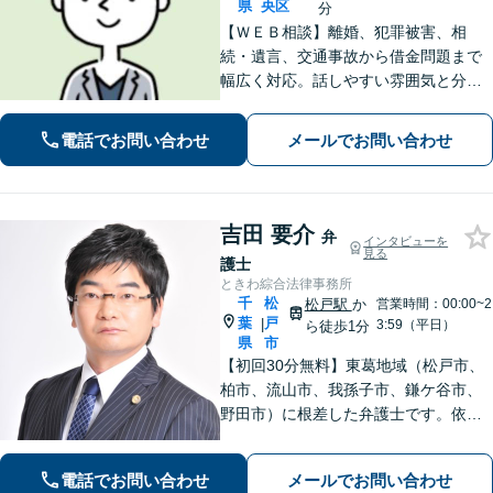
県
央区
分
【ＷＥＢ相談】離婚、犯罪被害、相
続・遺言、交通事故から借金問題まで
幅広く対応。話しやすい雰囲気と分か
りやすい説明が強み。離婚・犯罪被害
者支援案件の豊富な経験で培った知見
電話でお問い合わせ
メールでお問い合わせ
でお話を十分にお聞きし、心に寄り添
い伴走します。まずは一度ご相談くだ
さい。
吉田 要介
弁
インタビューを
見る
護士
ときわ綜合法律事務所
千
松
松戸駅
か
営業時間：00:00~2
葉
戸
|
3:59（平日）
ら徒歩1分
県
市
【初回30分無料】東葛地域（松戸市、
柏市、流山市、我孫子市、鎌ケ谷市、
野田市）に根差した弁護士です。依頼
者のご意向を確認の上、徹底して案件
の解決に当たります。離婚・交通事
電話でお問い合わせ
メールでお問い合わせ
故・債務整理をはじめとする諸問題に