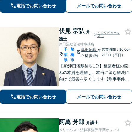
業詐欺による被害など、複雑な事情を
電話でお問い合わせ
メールでお問い合わせ
抱えた借金問題について豊富な解決実
績あり」
伏見 宗弘
弁
インタビューを
見る
護士
津田沼総合法律事務所
千
船
津田沼駅
か
営業時間：10:00~
葉
橋
|
21:00（平日）
ら徒歩2分
県
市
【JR津田沼駅徒歩1分】相談者様の悩
みの本質を理解し、本当に望む解決に
向けて最善を尽くします【刑事事件】
即日接見可！重大事件もお任せくださ
い【交通事故】医療費の打ち切り、後
電話でお問い合わせ
メールでお問い合わせ
遺障害等級認定など。保険会社との対
等な交渉にはぜひ弁護士にご依頼を！
阿萬 芳郎
弁護士
ベリーベスト法律事務所 千葉オフィス