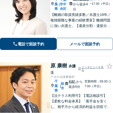
~17:30（平日）
葉
市中
から徒歩4
|
県
央区
分
【離婚の取扱実績多数／弁護士18年／
複雑困難な事案の経験豊富】離婚問題
に強い弁護士。【遺産分割・遺留分・
遺言作成／家族親族のトラブル解決・
予防】◉オンライン相談可◉ お客さまに
寄り添って的確にアドバイスし、最善
電話で面談予約
メールで面談予約
の解決に導きます。【千葉駅徒歩13
分】
原 康樹
弁護
インタビューを見
る
士
アポロ法律事務所
千
柏駅
から
営業時間：09:30~1
柏
葉
|
7:00（平日）
徒歩5分
市
県
【法テラス利用可】【電話相談可】
【柔軟な料金体系】「着手金を安く
し、相手方から経済的利益を回収でき
た場合は報酬金で補う」などの対応も