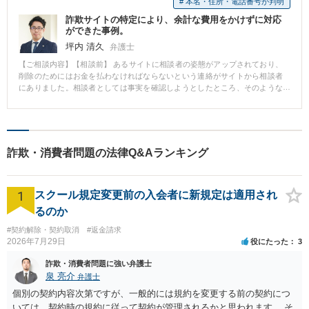
# 本名・住所・電話番号が判明
オフを主張しました。 業者側もクーリングオフを認め、未払代金の請求を取
詐欺サイトの特定により、余計な費用をかけずに対応
り下げた上、既払代金の返還にも応じました。
ができた事例。
坪内 清久
弁護士
【ご相談内容】【相談前】 あるサイトに相談者の姿態がアップされており、
削除のためにはお金を払わなければならないという連絡がサイトから相談者
にありました。相談者としては事実を確認しようとしたところ、そのような
事実確認すら難しいウェブサイトの内容でした。相談者はこのままお金を払
わなければならないのかと悩んでおりました。 【相談後】 ホワイトハッカー
と協力し、サイトの構成などを調べたところ、当該サイトは、詐欺サイト
（そもそもそのような姿態はアップされていない）であることが発覚しまし
た。発信者情報開示請求などといった余計な費用をかけずに相談者の悩みを
詐欺・消費者問題の法律Q&Aランキング
解決できました。 【先生のコメント】 今回のケースは、弁護士として対応す
るのであれば、調査に限界があり、裁判手続きなどをしていく必要が生じて
いました。そんな中で技術者と上手く連携できたこともあって、このような
1
解決ができました。法律だけでない総合的な解決の提供が弊所の強みです。
スクール規定変更前の入会者に新規定は適用され
るのか
#契約解除・契約取消
#返金請求
2026年7月29日
役にたった
3
詐欺・消費者問題に強い弁護士
泉 亮介
弁護士
個別の契約内容次第ですが、一般的には規約を変更する前の契約につ
いては、契約時の規約に従って契約が管理されるかと思われます。 そ