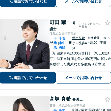
電話でお問い合わせ
メールでお問い合わせ
「解決後の生活から考える」がモット
ー。
町田 耀一
弁
インタビューを
見る
護士
佐野総合法律事務所
県庁前駅
営業時間：09:00
千
千葉
~18:00（平日）
葉
市中
から徒歩4
|
県
央区
分
【初回来所相談30分無料】【WEB面談
可】◎不当解雇を争い150万円の解決金
を獲得した実績など多数あり◎労働、
不動産、離婚・男女問題などに対応。1
件1件、真摯に向き合うことを大切に、
電話でお問い合わせ
メールでお問い合わせ
丁寧なリーガルサービスを提供。ぜひ
ご相談ください。【県庁前駅4分】
髙塚 真希
弁護士
藤井・滝沢綜合法律事務所
葭川公園駅
営業時間：09:00
千
千葉