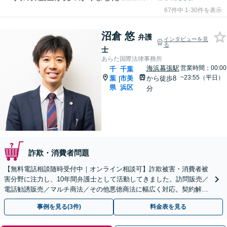
67件中 1-30件を表示
沼倉 悠
弁護
インタビューを見
る
士
あらた国際法律事務所
海浜幕張駅
営業時間：00:00
千
千葉
~23:55（平日）
葉
市美
から徒歩8
|
県
浜区
分
詐欺・消費者問題
【無料電話相談随時受付中｜オンライン相談可】詐欺被害・消費者被
害分野に注力し、10年間弁護士として活動してきました。訪問販売／
電話勧誘販売／マルチ商法／その他悪徳商法に幅広く対応。契約解
除、返金、回収に尽力します。
事例を見る(3件)
料金表を見る