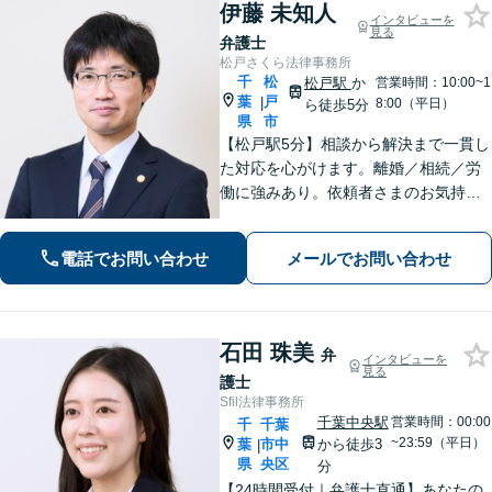
伊藤 未知人
インタビューを
見る
弁護士
松戸さくら法律事務所
千
松
松戸駅
か
営業時間：10:00~1
葉
戸
|
8:00（平日）
ら徒歩5分
県
市
【松戸駅5分】相談から解決まで一貫し
た対応を心がけます。離婚／相続／労
働に強みあり。依頼者さまのお気持ち
に寄り添い、一人ひとりに合った解決
策をご提案。前向きな気持ちになれる
電話でお問い合わせ
メールでお問い合わせ
ようサポートします。【初回相談無
料】【夜間・休日相談可能】
石田 珠美
弁
インタビューを
見る
護士
Sfil法律事務所
千葉中央駅
営業時間：00:00
千
千葉
~23:59（平日）
葉
市中
から徒歩3
|
県
央区
分
【24時間受付｜弁護士直通】あなたの