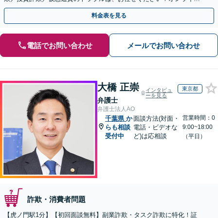
のみで解決も可能！
料金表を見る
電話でお問い合わせ
メールでお問い合わせ
大橋 正崇
東京都
インタビュ
ーを見る
弁護士
弁護士法人AO
営業時間：0
千葉県
か
面談方法(対面・
らも相談
電話・ビデオな
9:00~18:00
受付中
ど)は応相談
（平日）
詐欺・消費者問題
【虎ノ門駅1分】【初回面談無料】副業詐欺・タスク詐欺に特化！証