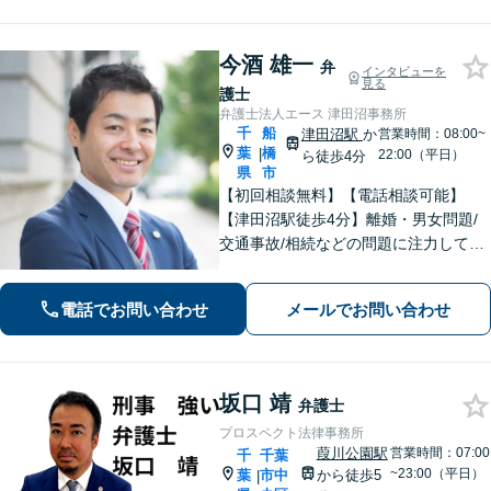
八幡駅9分】
今酒 雄一
弁
インタビューを
見る
護士
弁護士法人エース 津田沼事務所
千
船
津田沼駅
か
営業時間：08:00~
葉
橋
|
22:00（平日）
ら徒歩4分
県
市
【初回相談無料】【電話相談可能】
【津田沼駅徒歩4分】離婚・男女問題/
交通事故/相続などの問題に注力してい
ます。是非一度ご相談ください。
電話でお問い合わせ
メールでお問い合わせ
坂口 靖
弁護士
プロスペクト法律事務所
葭川公園駅
営業時間：07:00
千
千葉
~23:00（平日）
葉
市中
から徒歩5
|