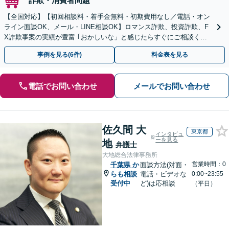
詐欺・消費者問題
【全国対応】【初回相談料・着手金無料・初期費用なし／電話・オン
ライン面談OK、メール・LINE相談OK】ロマンス詐欺、投資詐欺、F
X詐欺事案の実績が豊富 ｢おかしいな」と感じたらすぐにご相談くだ
さい。
事例を見る(6件)
料金表を見る
電話でお問い合わせ
メールでお問い合わせ
佐久間 大
東京都
インタビュ
ーを見る
地
弁護士
大地総合法律事務所
営業時間：0
千葉県
か
面談方法(対面・
らも相談
電話・ビデオな
0:00~23:55
受付中
ど)は応相談
（平日）