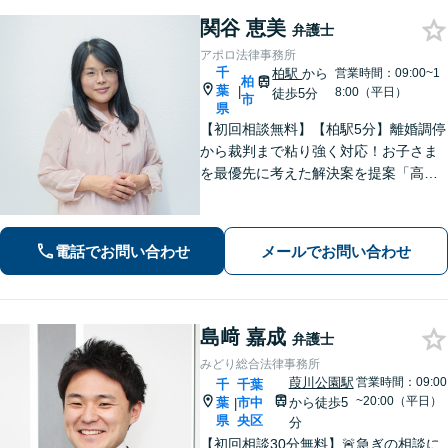
関谷 恵美
弁護士
アポロ法律事務所
千
柏駅
から
営業時間：09:00~1
柏
葉
|
8:00（平日）
徒歩5分
市
県
【初回相談無料】【柏駅5分】離婚調停
から裁判まで粘り強く対応！お子さま
を最優先に考えた解決案を提案「高齢
者・障がい者の方の相続を全力サポー
ト」「遺言書作成で紛争回避」「不動
産相続に強い」【完全個室制】【休
電話でお問い合わせ
メールでお問い合わせ
日・夜間面談可】【分割・後払い対
応】
島﨑 嘉成
弁護士
みどり総合法律事務所
葭川公園駅
営業時間：09:00
千
千葉
~20:00（平日）
葉
市中
から徒歩5
|
県
央区
分
【初回相談30分無料】🚨急ぎの相談に