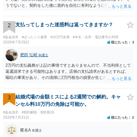
うでないと、契約をした後に規約を自社に有利なように変更し、それ
を従前の顧客にも適用するということが認められてしまい不合理とな
る場合があるかと思われます。
2
支払ってしまった迷惑料は返ってきますか？
#返金請求
#ぼったくり被害
#10万円未満
#本名・住所・電話番号が判明
2026年7月29日
役にたった
3
肥田 弘昭
弁護士
2万円の支払義務が上記の事情ですとありませんので、不当利得として
返還請求できる可能性はあります。店側の支払請求があるとすれば、
嘔吐の事実があり、その清掃に2万円相当の損害が生じた場合です。ご
参考にしてください。
3
結婚式場の金額ミスによる2週間での解約。キャ
ンセル料10万円の免除は可能か。
#返金請求
#契約解除・契約取消
2026年7月31日
役にたった
2
匿名A
弁護士