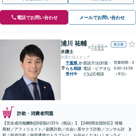
電話でお問い合わせ
メールでお問い合わせ
浦川 祐輔
東京都
インタビュ
ーを見る
弁護士
弁護士法人エッグ
営業時間：0
千葉県
か
面談方法(対面・
らも相談
電話・ビデオな
0:00~23:59
受付中
ど)は応相談
（平日）
詐欺・消費者問題
【完全成功報酬制(回収額の33％（税込）】【24時間全国対応】情報
商材／アフィリエイト／副業詐欺／出会い系サクラ詐欺／コンサル詐
欺／投資詐欺／仮想通貨のトラブルは、お任せください！オンライン