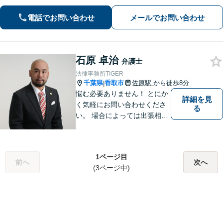
可能です。離婚・男女問題、借金・債
電話でお問い合わせ
メールでお問い合わせ
務整理、 相続・遺言 、労働・雇用、交
通事故 など【柏駅5分】
石原 卓治
弁護士
法律事務所TIGER
千葉県
香取市
佐原駅
から徒歩8分
|
悩む必要ありません！ とにか
詳細を見
く気軽にお問い合わせくださ
る
い。 場合によっては出張相談
もさせていただきます。 htt
p://law-office-tiger.com/
1ページ目
前へ
次へ
(3ページ中)