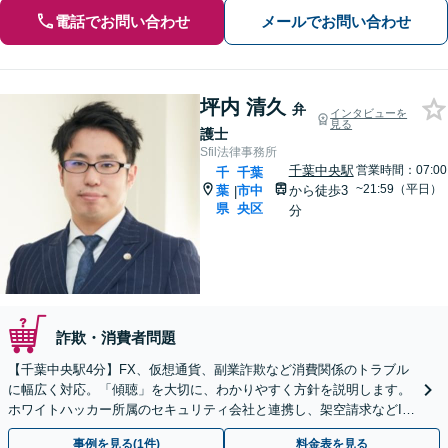
電話でお問い合わせ
メールでお問い合わせ
坪内 清久
弁
インタビューを
見る
護士
Sfil法律事務所
千葉中央駅
営業時間：07:00
千
千葉
~21:59（平日）
葉
市中
から徒歩3
|
県
央区
分
詐欺・消費者問題
【千葉中央駅4分】FX、仮想通貨、副業詐欺など消費関係のトラブル
に幅広く対応。「傾聴」を大切に、わかりやすく方針を説明します。
ホワイトハッカー所属のセキュリティ会社と連携し、架空請求などIT
関連の詐欺にも精通しています【夜間面談OK】
事例を見る(1件)
料金表を見る