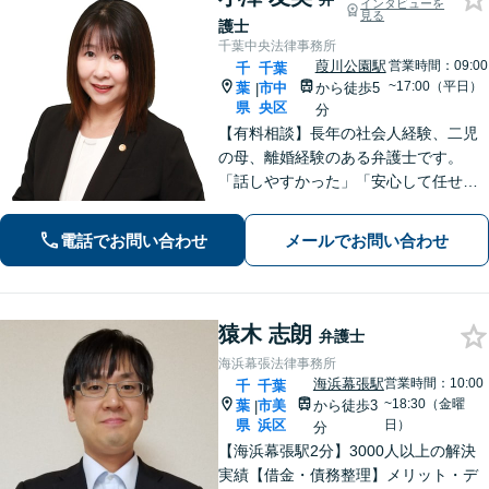
インタビューを
見る
護士
千葉中央法律事務所
葭川公園駅
営業時間：09:00
千
千葉
~17:00（平日）
葉
市中
から徒歩5
|
県
央区
分
【有料相談】長年の社会人経験、二児
の母、離婚経験のある弁護士です。
「話しやすかった」「安心して任せら
れた」といったお声を頂戴していま
す。最後まで話を遮らずにお聞きし、
電話でお問い合わせ
メールでお問い合わせ
丁寧な対応を心がけます。お気軽にご
相談ください【JR千葉駅15分、葭川公
園駅5分】
猿木 志朗
弁護士
海浜幕張法律事務所
海浜幕張駅
営業時間：10:00
千
千葉
~18:30（金曜
葉
市美
から徒歩3
|
県
浜区
日）
分
【海浜幕張駅2分】3000人以上の解決
実績【借金・債務整理】メリット・デ