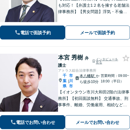
も対応！【弁護士1２名を擁する老舗法
律事務所】【男女問題】浮気・不倫の
慰謝料・親権問題などご相談ください
【借金問題】最適な債務整理をご提案
【債権回収】売掛金の回収はお任せ
電話で面談予約
メールで面談予約
【葭川公園駅5分／千葉中央駅10分】
本宮 秀樹
弁
インタビューを
見る
護士
アトラス綜合法律事務所
千
市
本八幡駅
か
営業時間：09:00~
葉
川
|
18:00（平日）
ら徒歩10分
県
市
【イオンタウン市川大和田2階の法律事
務所】【初回面談無料】 交通事故、刑
事事件、離婚、労働雇用、相続などの
トラブルはご相談ください。 【弁護士
経験15年以上】依頼者様に寄り添い、
電話でお問い合わせ
メールでお問い合わせ
解決へと導きます【電話相談可】【本