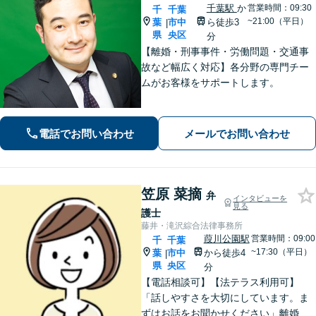
千葉駅
か
営業時間：09:30
千
千葉
~21:00（平日）
葉
市中
ら徒歩3
|
県
央区
分
【離婚・刑事事件・労働問題・交通事
故など幅広く対応】各分野の専門チー
ムがお客様をサポートします。
電話でお問い合わせ
メールでお問い合わせ
笠原 菜摘
弁
インタビューを
見る
護士
藤井・滝沢綜合法律事務所
葭川公園駅
営業時間：09:00
千
千葉
~17:30（平日）
葉
市中
から徒歩4
|
県
央区
分
【電話相談可】【法テラス利用可】
「話しやすさを大切にしています。ま
ずはお話をお聞かせください」離婚男