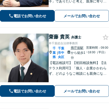
手」でありたいと考え、親身に寄り添
って対応することを大切にしていま
す。おひとりで悩まず、弁護士にご相
電話でお問い合わせ
メールでお問い合わせ
談ください。前向きな一歩を踏み出せ
るように、全力でサポートします。
齋藤 貴英
弁護士
本千葉総合法律事務所
県庁前駅
営業時間：09:00
千
千葉
~18:00（平日）
葉
市中
から徒歩1
|
県
央区
分
【電話相談可】【初回相談無料】【法
テラス利用可】「個人・企業かかわら
ず、どのようなご相談にも親身になっ
て対応します」企業法務／交通事故／
離婚問題／借金問題／刑事事件など、
幅広くサポート。【夜間・休日面談
電話でお問い合わせ
メールでお問い合わせ
可】【完全個室】【本千葉駅徒歩３
分】