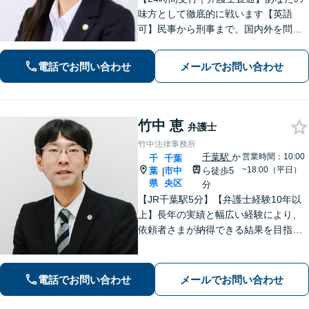
味方として徹底的に戦います【英語
可】民事から刑事まで、国内外を問わ
ず幅広くサポート【IT講師経験／デジ
タル証拠・資産対応】ソーシャルワー
電話でお問い合わせ
メールでお問い合わせ
カー兼司法書士と連携【法テラス・WE
B面談可】【都内面談可】
竹中 恵
弁護士
竹中法律事務所
千葉駅
か
営業時間：10:00
千
千葉
~18:00（平日）
葉
市中
ら徒歩5
|
県
央区
分
【JR千葉駅5分】【弁護士経験10年以
上】長年の実績と幅広い経験により、
依頼者さまが納得できる結果を目指し
て尽力します【相続・遺言】遺産分割
協議や調停など対応【不動産・住ま
い】オーナーの方からの案件を解決し
電話でお問い合わせ
メールでお問い合わせ
た実績多数【初回相談無料】