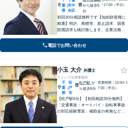
千
千葉
~17:00（平日）
葉
市中
から徒歩5
|
県
央区
分
初回30分相談無料です【知的財産権に
精通】特許、商標等、差止請求、損害
賠償請求も検討致します。企業法務・
顧問契約・刑事事件・離婚・相続・不
動産など分野の区別なく、複雑・特殊
電話でお問い合わせ
な事案でも全力で対応します。千葉県
内に限らず、関東エリア内であれば出
張可
小玉 大介
弁護士
ウイング法律事務所
千
松
松戸駅
か
営業時間：10:00~1
葉
戸
|
7:00（平日）
ら徒歩6分
県
市
【松戸駅6分】【初回相談30分無料】
「交通事故：オートバイ・自転車事故
の対応経験豊富」補助金の有無など、
各種支援制度のご案内を含めた包括的
なサポート「借金問題：投資詐欺・副