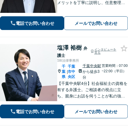
メリットを丁寧に説明し、任意整理・
個人再生・自己破産を検討します【刑
事事件】お問い合わせは原則翌営業日
以内に回答、電話は弁護士直通です
電話でお問い合わせ
メールでお問い合わせ
【休日・夜間面談は事前予約】
塩澤 裕樹
弁
インタビューを
見る
護士
Sfil法律事務所
千葉中央駅
営業時間：07:00
千
千葉
~22:00（平日）
葉
市中
から徒歩3
|
県
央区
分
【千葉中央駅4分】社会福祉士の資格を
有する弁護士。ご相談者の視点に立
ち、親身にお話を伺うことが私の強み
です。「こんなことを相談してよいの
だろうか」と迷われている方でも、ま
電話でお問い合わせ
メールでお問い合わせ
ずはお気軽にご相談ください【休日・
夜間面談｜WEB面談可】