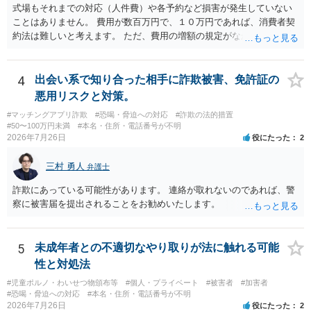
式場もそれまでの対応（人件費）や各予約など損害が発生していない
ことはありません。 費用が数百万円で、１０万円であれば、消費者契
約法は難しいと考えます。 ただ、費用の増額の規定がなかったのに増
額するのは契約違反ですので、増額に応じずに契約を維持すればよい
ということになり、解約するのは理由がないことになります。
4
出会い系で知り合った相手に詐欺被害、免許証の
悪用リスクと対策。
#マッチングアプリ詐欺
#恐喝・脅迫への対応
#詐欺の法的措置
#50〜100万円未満
#本名・住所・電話番号が不明
2026年7月26日
役にたった
2
三村 勇人
弁護士
詐欺にあっている可能性があります。 連絡が取れないのであれば、警
察に被害届を提出されることをお勧めいたします。
5
未成年者との不適切なやり取りが法に触れる可能
性と対処法
#児童ポルノ・わいせつ物頒布等
#個人・プライベート
#被害者
#加害者
#恐喝・脅迫への対応
#本名・住所・電話番号が不明
2026年7月26日
役にたった
2