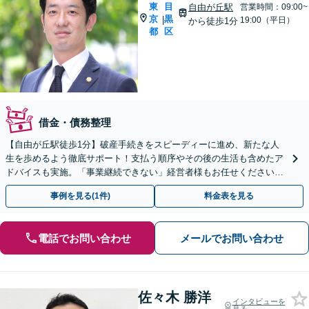
東
目
自由が丘駅
営業時間：09:00~
京
黒
|
19:00（平日）
から徒歩1分
都
区
借金・債務整理
【自由が丘駅徒歩1分】破産手続きをスピーディーに進め、新たな人
生を歩めるよう徹底サポート！支払う順序やその後の生活も含めたア
ドバイスも実施。「事業継続できない」経営者様もお任せください
【初回来所面談1時間無料／土日祝対応可】
事例を見る(1件)
料金表を見る
電話でお問い合わせ
メールでお問い合わせ
佐々木 勝洋
インタビューを