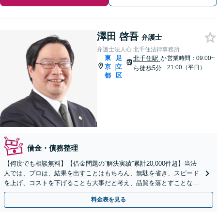
澤田 啓吾
弁護士
弁護士法人心 北千住法律事務所
東
足
北千住駅
か
営業時間：09:00~
京
立
|
21:00（平日）
ら徒歩5分
都
区
借金・債務整理
【何度でも相談無料】【借金問題の“解決実績”累計20,000件超】当法
人では、プロは、結果を出すことはもちろん、無駄を省き、スピード
を上げ、コストを下げることも大事だと考え、品質を落とすことな
く、費用を可能な限り安くすることにこだわります。
料金表を見る