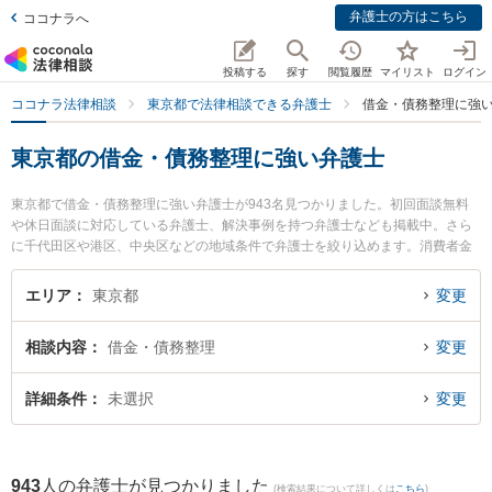
弁護士の方はこちら
ココナラへ
投稿する
探す
閲覧履歴
マイリスト
ログイン
ココナラ法律相談
東京都で法律相談できる弁護士
借金・債務整理に強
東京都の借金・債務整理に強い弁護士
東京都で借金・債務整理に強い弁護士が943名見つかりました。初回面談無料
や休日面談に対応している弁護士、解決事例を持つ弁護士なども掲載中。さら
に千代田区や港区、中央区などの地域条件で弁護士を絞り込めます。消費者金
融の債務整理やクレジット会社の債務整理、リボ払いの債務整理等の細かな分
野での絞り込み検索もでき便利です。特に東京スタートアップ法律事務所 新宿
エリア
東京都
変更
支店の松下 大輝弁護士や弁護士法人心 池袋法律事務所の田中 浩登弁護士、エ
イト総合法律事務所の永山 怜志弁護士のプロフィール情報や弁護士費用、強み
相談内容
借金・債務整理
変更
などが注目されています。『東京都で土日や夜間に発生した借金・債務整理の
トラブルを今すぐに弁護士に相談したい』『借金・債務整理のトラブル解決の
実績豊富な近くの弁護士を検索したい』『初回相談無料で借金・債務整理を法
詳細条件
未選択
変更
律相談できる東京都内の弁護士に相談予約したい』などでお困りの相談者さん
におすすめです。
943
人の弁護士が見つかりました
(検索結果について詳しくは
こちら
)