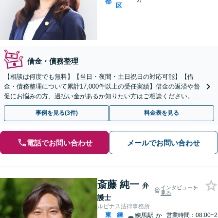
都
区
借金・債務整理
【相談は何度でも無料】【当日・夜間・土日祝日の対応可能】【借
金・債務整理について累計17,000件以上の受任実績】借金の返済や督
促にお悩みの方、過払い金があるか知りたい方はご相談ください。ベ
ストな解決策を提案いたします。
事例を見る(3件)
料金表を見る
電話でお問い合わせ
メールでお問い合わせ
斎藤 純一
弁
インタビューを
見る
護士
ルピナス法律事務所
東
練
練馬駅
か
営業時間：08:00~2