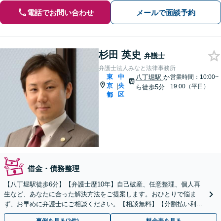
電話でお問い合わせ
メールで面談予約
杉田 英史
弁護士
弁護士法人みなと法律事務所
東
中
八丁堀駅
か
営業時間：10:00~
京
央
|
19:00（平日）
ら徒歩5分
都
区
借金・債務整理
【八丁堀駅徒歩6分】【弁護士歴10年】自己破産、任意整理、個人再
生など、あなたに合った解決方法をご提案します。おひとりで悩ま
ず、お早めに弁護士にご相談ください。【相談無料】【分割払い利用
可】