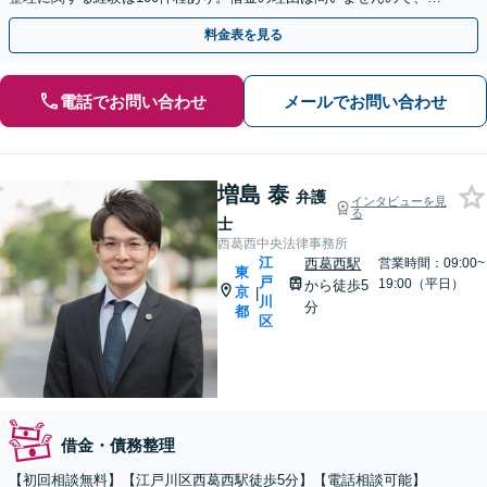
ずは督促・取り立てをストップしましょう。
料金表を見る
電話でお問い合わせ
メールでお問い合わせ
増島 泰
弁護
インタビューを見
る
士
西葛西中央法律事務所
江
西葛西駅
営業時間：09:00~
東
戸
19:00（平日）
から徒歩5
京
|
川
分
都
区
借金・債務整理
【初回相談無料】【江戸川区西葛西駅徒歩5分】【電話相談可能】