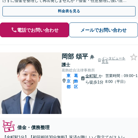
けずに借金を整理して再出発しませんか？借金・任意整理に強い法律
事務所【実績5,000件以上】【財産を残して借金整理】
料金表を見る
電話でお問い合わせ
メールでお問い合わせ
岡部 頌平
弁
インタビューを
見る
護士
葛飾総合法律事務所
東
葛
金町駅
か
営業時間：09:00~1
京
飾
|
8:00（平日）
ら徒歩1分
都
区
借金・債務整理
【金町駅1分】【初回相談30分無料】返済が難しい／取立てがストレ