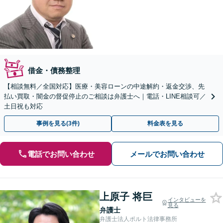
借金・債務整理
【相談無料／全国対応】医療・美容ローンの中途解約・返金交渉、先
払い買取・闇金の督促停止のご相談は弁護士へ｜電話・LINE相談可／
土日祝も対応
事例を見る(3件)
料金表を見る
電話でお問い合わせ
メールでお問い合わせ
上原子 将巨
インタビューを
見る
弁護士
弁護士法人ポルト法律事務所