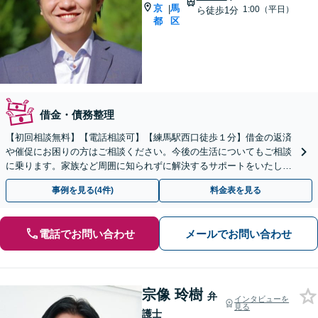
京
馬
|
1:00（平日）
ら徒歩1分
都
区
借金・債務整理
【初回相談無料】【電話相談可】【練馬駅西口徒歩１分】借金の返済
や催促にお困りの方はご相談ください。今後の生活についてもご相談
に乗ります。家族など周囲に知られずに解決するサポートをいたしま
す。法人破産もお受けいたします。【中央大学実務講師】
事例を見る(4件)
料金表を見る
電話でお問い合わせ
メールでお問い合わせ
宗像 玲樹
弁
インタビューを
見る
護士