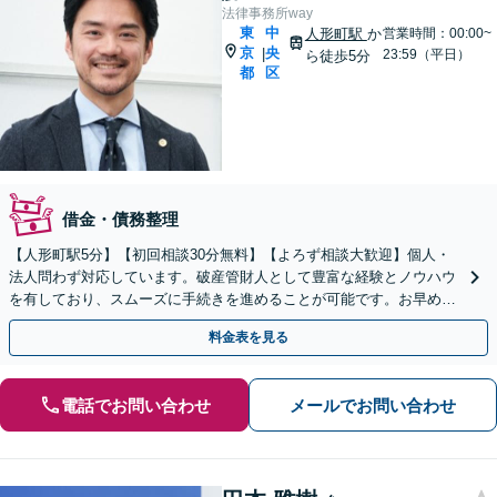
法律事務所way
東
中
人形町駅
か
営業時間：00:00~
京
央
|
23:59（平日）
ら徒歩5分
都
区
借金・債務整理
【人形町駅5分】【初回相談30分無料】【よろず相談大歓迎】個人・
法人問わず対応しています。破産管財人として豊富な経験とノウハウ
を有しており、スムーズに手続きを進めることが可能です。お早めに
ご相談ください。【電話相談対応】【休日・夜間対応】
料金表を見る
電話でお問い合わせ
メールでお問い合わせ