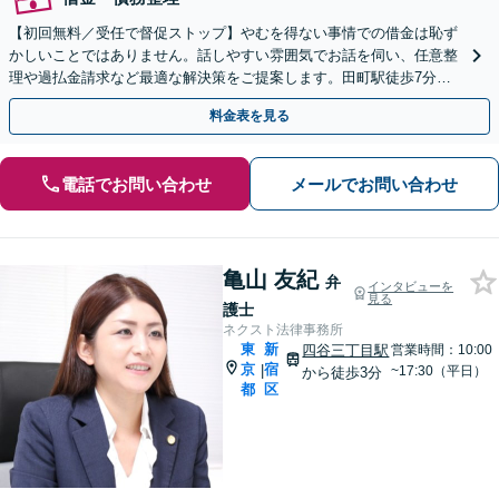
【初回無料／受任で督促ストップ】やむを得ない事情での借金は恥ず
かしいことではありません。話しやすい雰囲気でお話を伺い、任意整
理や過払金請求など最適な解決策をご提案します。田町駅徒歩7分の
事務所へご来所いただき、不安な胸の内をお聞かせください
料金表を見る
電話でお問い合わせ
メールでお問い合わせ
亀山 友紀
弁
インタビューを
見る
護士
ネクスト法律事務所
東
新
四谷三丁目駅
営業時間：10:00
京
宿
|
~17:30（平日）
から徒歩3分
都
区