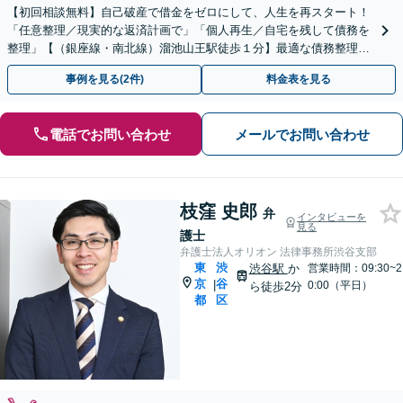
【初回相談無料】自己破産で借金をゼロにして、人生を再スタート！
「任意整理／現実的な返済計画で」「個人再生／自宅を残して債務を
整理」【（銀座線・南北線）溜池山王駅徒歩１分】最適な債務整理の
方法をご提案します。【法人にも対応】
事例を見る(2件)
料金表を見る
電話でお問い合わせ
メールでお問い合わせ
枝窪 史郎
弁
インタビューを
見る
護士
弁護士法人オリオン 法律事務所渋谷支部
東
渋
渋谷駅
か
営業時間：09:30~2
京
谷
|
0:00（平日）
ら徒歩2分
都
区