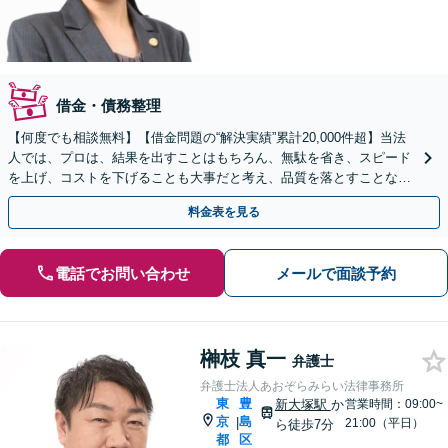
借金・債務整理
【何度でも相談無料】【借金問題の“解決実績”累計20,000件超】当法
人では、プロは、結果を出すことはもちろん、無駄を省き、スピード
を上げ、コストを下げることも大事だと考え、品質を落とすことな
く、費用を可能な限り安くすることにこだわります。
料金表を見る
電話でお問い合わせ
メールで面談予約
榊枝 真一
弁護士
弁護士法人あおぞらみらい法律事務所
東
豊
新大塚駅
か
営業時間：09:00~
京
島
|
21:00（平日）
ら徒歩7分
都
区