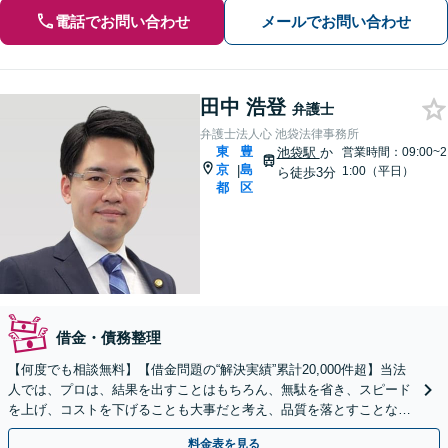
電話でお問い合わせ
メールでお問い合わせ
田中 浩登
弁護士
弁護士法人心 池袋法律事務所
東
豊
池袋駅
か
営業時間：09:00~2
京
島
|
1:00（平日）
ら徒歩3分
都
区
借金・債務整理
【何度でも相談無料】【借金問題の“解決実績”累計20,000件超】当法
人では、プロは、結果を出すことはもちろん、無駄を省き、スピード
を上げ、コストを下げることも大事だと考え、品質を落とすことな
く、費用を可能な限り安くすることにこだわります。
料金表を見る