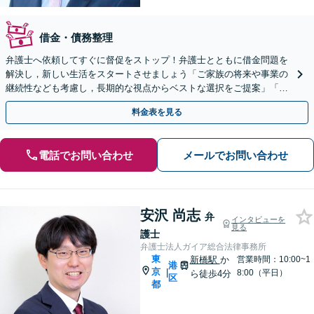
借金・債務整理
弁護士へ依頼してすぐに督促をストップ！弁護士とともに借金問題を
解決し，新しい生活をスタートさせましょう「ご家族の将来や事業の
継続性なども考慮し，長期的な視点からベストな選択をご提案」「あ
なたの未来のために全力でサポート」【休日・夜間相談可】
料金表を見る
電話でお問い合わせ
メールでお問い合わせ
安沢 尚志
弁
インタビューを
見る
護士
弁護士法人ガイア総合法律事務所
東
新橋駅
か
営業時間：10:00~1
港
京
|
8:00（平日）
ら徒歩4分
区
都