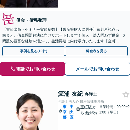
借金・債務整理
【書籍出版・セミナー実績多数】【破産管財人に選任】裁判所視点も
踏まえ、借金問題解決に向けサポートします！個人・法人問わず借金
問題の豊富な経験を活かし、生活再建に向け尽力いたします【金町駅
徒歩１分】【初回３０分来所相談無料】
事例を見る(10件)
料金表を見る
電話でお問い合わせ
メールでお問い合わせ
箕浦 友紀
弁護士
弁護士法人心 銀座法律事務所
東
中
宝町駅
か
営業時間：09:00~2
京
央
|
1:00（平日）
ら徒歩3分
都
区