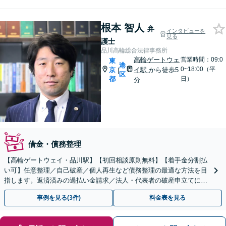
根本 智人
弁
インタビューを
見る
護士
品川高輪総合法律事務所
高輪ゲートウェ
営業時間：09:0
東
港
0~18:00（平
京
イ駅
から徒歩5
|
区
都
日）
分
借金・債務整理
【高輪ゲートウェイ・品川駅】【初回相談原則無料】【着手金分割払
い可】任意整理／自己破産／個人再生など債務整理の最適な方法を目
指します。返済済みの過払い金請求／法人・代表者の破産申立てにも
対応。破産管財人の経験がある弁護士も在籍。
事例を見る(3件)
料金表を見る