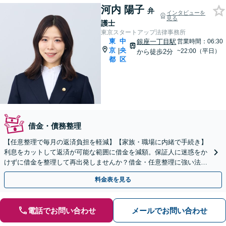
河内 陽子
弁
インタビューを
見る
護士
東京スタートアップ法律事務所
東
中
銀座一丁目駅
営業時間：06:30
京
央
|
~22:00（平日）
から徒歩2分
都
区
借金・債務整理
【任意整理で毎月の返済負担を軽減】【家族・職場に内緒で手続き】
利息をカットして返済が可能な範囲に借金を減額。保証人に迷惑をか
けずに借金を整理して再出発しませんか？借金・任意整理に強い法律
事務所【実績5,000件以上】【財産を残して借金整理】
料金表を見る
電話でお問い合わせ
メールでお問い合わせ