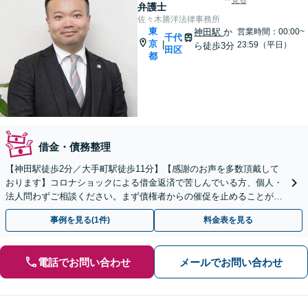
見る
弁護士
佐々木勝洋法律事務所
東
神田駅
か
営業時間：00:00~
千代
京
|
23:59（平日）
ら徒歩3分
田区
都
借金・債務整理
【神田駅徒歩2分／大手町駅徒歩11分】【感謝のお声を多数頂戴して
おります】コロナショックによる借金返済で苦しんでいる方、個人・
法人問わずご相談ください。まず債権者からの催促を止めることがで
きます。生活再建の一歩を、私と踏み出しましょう。
事例を見る(1件)
料金表を見る
電話でお問い合わせ
メールでお問い合わせ