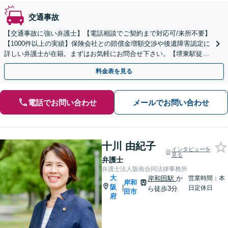
交通事故
【交通事故に強い弁護士】【電話相談でご契約まで対応可/来所不要】
【1000件以上の実績】保険会社との賠償金増額交渉や後遺障害認定に
詳しい弁護士が在籍。まずはお気軽にお問合せ下さい。【堺東駅徒歩
5分】
料金表を見る
電話でお問い合わせ
メールでお問い合わせ
十川 由紀子
インタビューを
見る
弁護士
弁護士法人阪南合同法律事務所
大
岸和田駅
か
営業時間：本
岸和
阪
|
日定休日
ら徒歩3分
田市
府