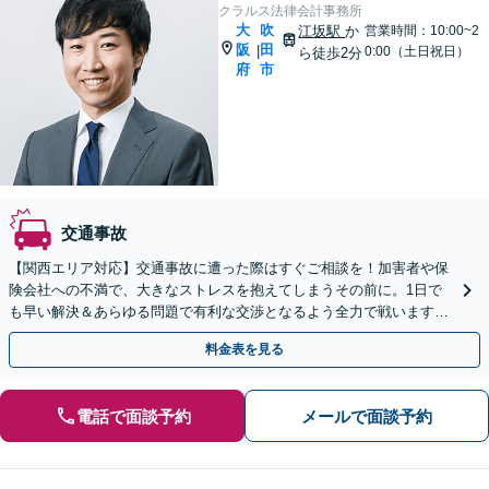
クラルス法律会計事務所
大
吹
江坂駅
か
営業時間：10:00~2
阪
田
|
0:00（土日祝日）
ら徒歩2分
府
市
交通事故
【関西エリア対応】交通事故に遭った際はすぐご相談を！加害者や保
険会社への不満で、大きなストレスを抱えてしまうその前に。1日で
も早い解決＆あらゆる問題で有利な交渉となるよう全力で戦います！
示談金の増額や適切な後遺障害等級など、お任せください。
料金表を見る
電話で面談予約
メールで面談予約