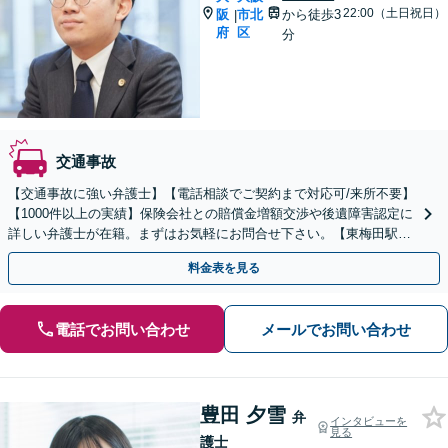
22:00（土日祝日）
阪
市北
から徒歩3
|
府
区
分
交通事故
【交通事故に強い弁護士】【電話相談でご契約まで対応可/来所不要】
【1000件以上の実績】保険会社との賠償金増額交渉や後遺障害認定に
詳しい弁護士が在籍。まずはお気軽にお問合せ下さい。【東梅田駅3
分】
料金表を見る
電話でお問い合わせ
メールでお問い合わせ
豊田 夕雪
弁
インタビューを
見る
護士