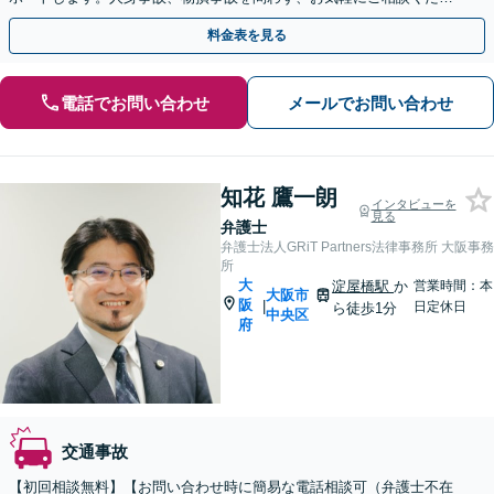
い【弁護士費用特約が利用できます】
料金表を見る
電話でお問い合わせ
メールでお問い合わせ
知花 鷹一朗
インタビューを
見る
弁護士
弁護士法人GRiT Partners法律事務所 大阪事務
所
大
淀屋橋駅
か
営業時間：本
大阪市
阪
|
日定休日
ら徒歩1分
中央区
府
交通事故
【初回相談無料】【お問い合わせ時に簡易な電話相談可（弁護士不在