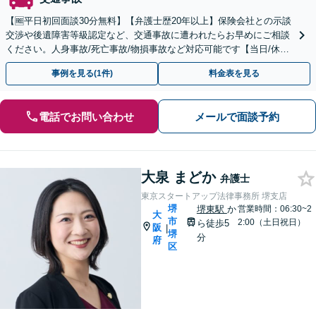
【🆓平日初回面談30分無料】【弁護士歴20年以上】保険会社との示談
交渉や後遺障害等級認定など、交通事故に遭われたらお早めにご相談
ください。人身事故/死亡事故/物損事故など対応可能です【当日/休日/
夜間の面談可(事前予約制)】
事例を見る(1件)
料金表を見る
電話でお問い合わせ
メールで面談予約
大泉 まどか
弁護士
東京スタートアップ法律事務所 堺支店
堺
堺東駅
か
営業時間：06:30~2
大
市
2:00（土日祝日）
ら徒歩5
阪
|
堺
分
府
区