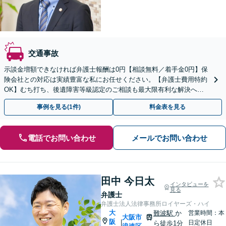
交通事故
示談金増額できなければ弁護士報酬は0円【相談無料／着手金0円】保
険会社との対応は実績豊富な私にお任せください。【弁護士費用特約
OK】むち打ち、後遺障害等級認定のご相談も最大限有利な解決へ
【セカンドオピニオン可】あなたの権利を守ります
事例を見る(1件)
料金表を見る
電話でお問い合わせ
メールでお問い合わせ
田中 今日太
インタビューを
見る
弁護士
弁護士法人法律事務所ロイヤーズ・ハイ
大
難波駅
か
営業時間：本
大阪市
阪
|
日定休日
ら徒歩1分