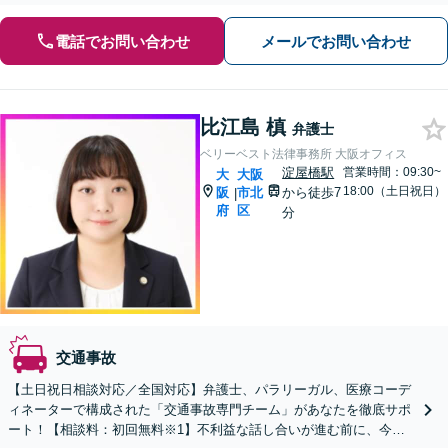
電話でお問い合わせ
メールでお問い合わせ
比江島 槙
弁護士
ベリーベスト法律事務所 大阪オフィス
淀屋橋駅
営業時間：09:30~
大
大阪
18:00（土日祝日）
阪
市北
から徒歩7
|
府
区
分
交通事故
【土日祝日相談対応／全国対応】弁護士、パラリーガル、医療コーデ
ィネーターで構成された「交通事故専門チーム」があなたを徹底サポ
ート！【相談料：初回無料※1】不利益な話し合いが進む前に、今す