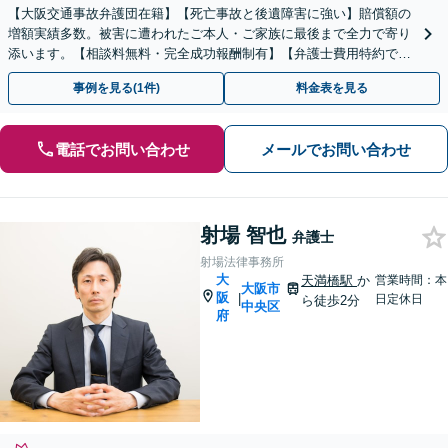
【大阪交通事故弁護団在籍】【死亡事故と後遺障害に強い】賠償額の
増額実績多数。被害に遭われたご本人・ご家族に最後まで全力で寄り
添います。【相談料無料・完全成功報酬制有】【弁護士費用特約でご
相談～解決まで完全無料になる可能性有】
事例を見る(1件)
料金表を見る
電話でお問い合わせ
メールでお問い合わせ
射場 智也
弁護士
射場法律事務所
大
天満橋駅
か
営業時間：本
大阪市
阪
|
日定休日
ら徒歩2分
中央区
府