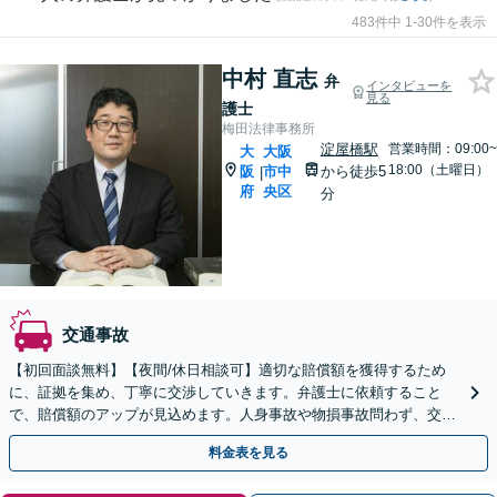
483件中 1-30件を表示
中村 直志
弁
インタビューを
見る
護士
梅田法律事務所
淀屋橋駅
営業時間：09:00~
大
大阪
18:00（土曜日）
阪
市中
から徒歩5
|
府
央区
分
交通事故
【初回面談無料】【夜間/休日相談可】適切な賠償額を獲得するため
に、証拠を集め、丁寧に交渉していきます。弁護士に依頼すること
で、賠償額のアップが見込めます。人身事故や物損事故問わず、交通
事故でお困りの方は、まずご相談ください。
料金表を見る