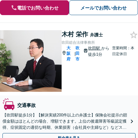
電話でお問い合わせ
メールでお問い合わせ
木村 栄作
弁護士
吹田総合法律事務所
大
吹
吹田駅
から
営業時間：本
阪
田
|
日定休日
徒歩1分
府
市
交通事故
【吹田駅徒歩1分】【解決実績200件以上の弁護士】保険会社提示の賠
償金額はほとんどの場合、増額できます。上位の後遺障害等級認定獲
得、症状固定の適切な時期、休業損害（会社員や主婦など）などスピ
ード対応！一人で対応せず、ご相談ください。