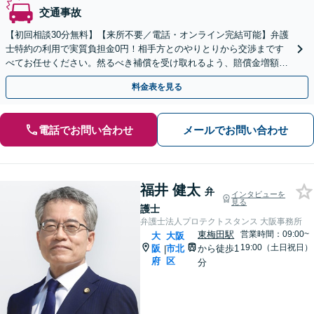
交通事故
【初回相談30分無料】【来所不要／電話・オンライン完結可能】弁護
士特約の利用で実質負担金0円！相手方とのやりとりから交渉まです
べてお任せください。然るべき補償を受け取れるよう、賠償金増額を
目指して最善を尽くします【天満橋駅2分】
料金表を見る
電話でお問い合わせ
メールでお問い合わせ
福井 健太
弁
インタビューを
見る
護士
弁護士法人プロテクトスタンス 大阪事務所
東梅田駅
営業時間：09:00~
大
大阪
19:00（土日祝日）
阪
市北
から徒歩1
|
府
区
分