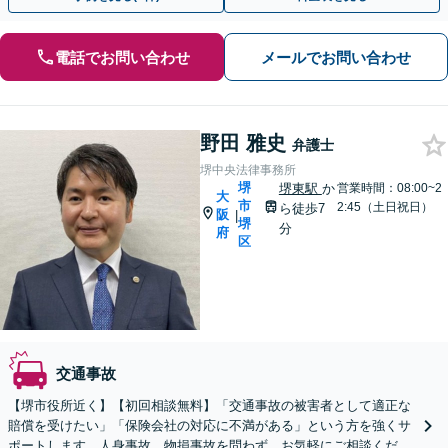
電話でお問い合わせ
メールでお問い合わせ
野田 雅史
弁護士
堺中央法律事務所
堺
堺東駅
か
営業時間：08:00~2
大
市
2:45（土日祝日）
ら徒歩7
阪
|
堺
分
府
区
交通事故
【堺市役所近く】【初回相談無料】「交通事故の被害者として適正な
賠償を受けたい」「保険会社の対応に不満がある」という方を強くサ
ポートします。人身事故、物損事故を問わず、お気軽にご相談くださ