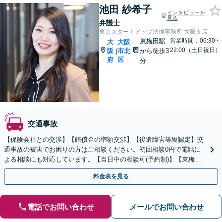
池田 紗希子
インタビューを
見る
弁護士
東京スタートアップ法律事務所 大阪支店
東梅田駅
営業時間：06:30~
大
大阪
22:00（土日祝日）
阪
市北
から徒歩3
|
府
区
分
交通事故
【保険会社との交渉】【賠償金の増額交渉】【後遺障害等級認定】交
通事故の被害でお困りの方はご相談ください。初回相談0円で電話に
よる相談にも対応しています。【当日中の相談可(予約制)】【東梅田
駅徒歩3分】
料金表を見る
電話でお問い合わせ
メールでお問い合わせ