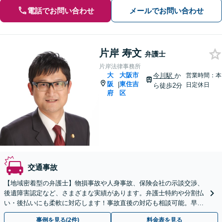
電話でお問い合わせ
メールでお問い合わせ
片岸 寿文
弁護士
片岸法律事務所
大
大阪市
今川駅
か
営業時間：本
阪
東住吉
|
日定休日
ら徒歩2分
府
区
交通事故
【地域密着型の弁護士】物損事故や人身事故、保険会社の示談交渉、
後遺障害認定など、さまざまな実績があります。弁護士特約や分割払
い・後払いにも柔軟に対応します！事故直後の対応も相談可能。早め
に弁護士に相談し、有利な示談交渉を！【今川駅2分】
事例を見る(2件)
料金表を見る