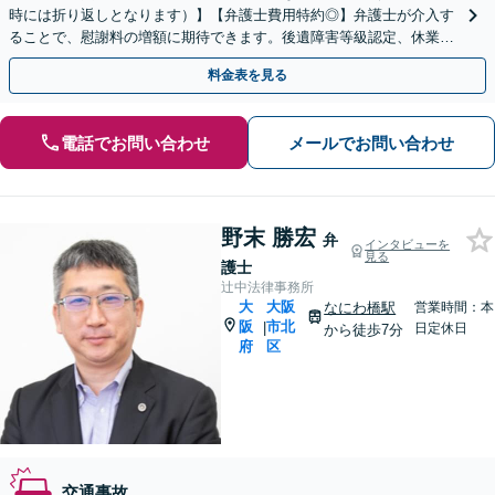
時には折り返しとなります）】【弁護士費用特約◎】弁護士が介入す
ることで、慰謝料の増額に期待できます。後遺障害等級認定、休業損
害、治療費の打ち切りなど、お困りの際はご相談ください。
料金表を見る
電話でお問い合わせ
メールでお問い合わせ
野末 勝宏
弁
インタビューを
見る
護士
辻中法律事務所
大
大阪
なにわ橋駅
営業時間：本
阪
市北
|
日定休日
から徒歩7分
府
区
交通事故