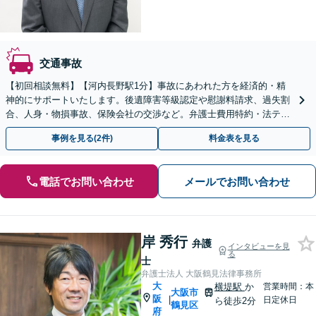
交通事故
【初回相談無料】【河内長野駅1分】事故にあわれた方を経済的・精
神的にサポートいたします。後遺障害等級認定や慰謝料請求、過失割
合、人身・物損事故、保険会社の交渉など。弁護士費用特約・法テラ
スの利用可【弁護士歴15年以上】
事例を見る(2件)
料金表を見る
電話でお問い合わせ
メールでお問い合わせ
岸 秀行
弁護
インタビューを見
る
士
弁護士法人 大阪鶴見法律事務所
大
横堤駅
か
営業時間：本
大阪市
阪
|
日定休日
ら徒歩2分
鶴見区
府