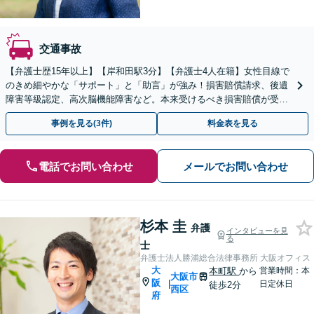
交通事故
【弁護士歴15年以上】【岸和田駅3分】【弁護士4人在籍】女性目線で
のきめ細やかな「サポート」と「助言」が強み！損害賠償請求、後遺
障害等級認定、高次脳機能障害など。本来受けるべき損害賠償が受け
取れるよう尽力します【弁護士特約、分割払い可】
事例を見る(3件)
料金表を見る
電話でお問い合わせ
メールでお問い合わせ
杉本 圭
弁護
インタビューを見
る
士
弁護士法人勝浦総合法律事務所 大阪オフィス
大
本町駅
から
営業時間：本
大阪市
阪
|
日定休日
徒歩2分
西区
府