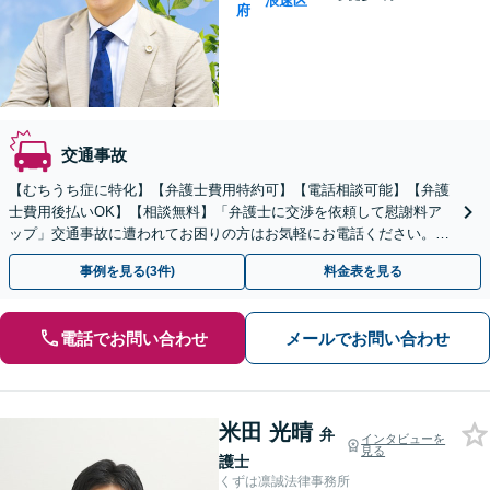
浪速区
府
交通事故
【むちうち症に特化】【弁護士費用特約可】【電話相談可能】【弁護
士費用後払いOK】【相談無料】「弁護士に交渉を依頼して慰謝料ア
ップ」交通事故に遭われてお困りの方はお気軽にお電話ください。
【当日・夜間・休日の相談可】
事例を見る(3件)
料金表を見る
電話でお問い合わせ
メールでお問い合わせ
米田 光晴
弁
インタビューを
見る
護士
くずは凛誠法律事務所