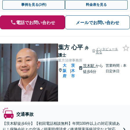
ぐ相談！
事例を見る(3件)
料金表を見る
電話でお問い合わせ
メールでお問い合わせ
葉方 心平
弁
インタビューを
見る
護士
葉方法律事務所
大
茨
茨木駅
から
営業時間：本
阪
木
|
日定休日
徒歩6分
府
市
交通事故
【茨木駅徒歩6分】【初回電話相談無料】年間100件以上の対応実績あ
り！保険会社との交渉／損害賠償請求／後遺障害等級認定など対応。