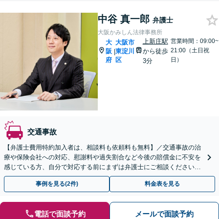
中谷 真一郎
弁護士
大阪かみしん法律事務所
上新庄駅
営業時間：09:00~
大
大阪市
21:00（土日祝
阪
東淀川
から徒歩
|
府
区
日）
3分
交通事故
【弁護士費用特約加入者は、相談料も依頼料も無料】／交通事故の治
療や保険会社への対応、慰謝料や過失割合など今後の賠償金に不安を
感じている方、自分で対応する前にまずは弁護士にご相談ください。
【弁護士歴10年以上】【当日予約・夜間・休日の相談可】
事例を見る(2件)
料金表を見る
電話で面談予約
メールで面談予約