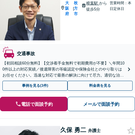
大
枚
樟葉駅
から
営業時間：本
阪
方
|
日定休日
徒歩5分
府
市
交通事故
【初回相談60分無料】【交渉着手金無料で初期費用が不要】＼年間10
0件以上の対応実績／後遺障害の等級認定や保険会社とのやり取りは
お任せください。迅速な対応で最善の解決に向けて尽力。適切な治療
のアドバイスも「弁護士特約可」【休日・夜間面談可】
事例を見る(3件)
料金表を見る
電話で面談予約
メールで面談予約
久保 勇二
弁護士