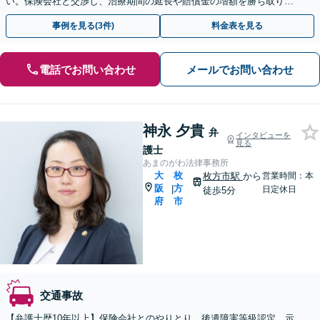
い。保険会社と交渉し、治療期間の延長や賠償金の増額を勝ち取りま
す。後遺障害の等級認定の手続きなどもお任せください。
事例を見る(3件)
料金表を見る
電話でお問い合わせ
メールでお問い合わせ
神永 夕貴
弁
インタビューを
見る
護士
あまのがわ法律事務所
大
枚
枚方市駅
から
営業時間：本
阪
方
|
日定休日
徒歩5分
府
市
交通事故
【弁護士歴10年以上】保険会社とのやりとり、後遺障害等級認定、示