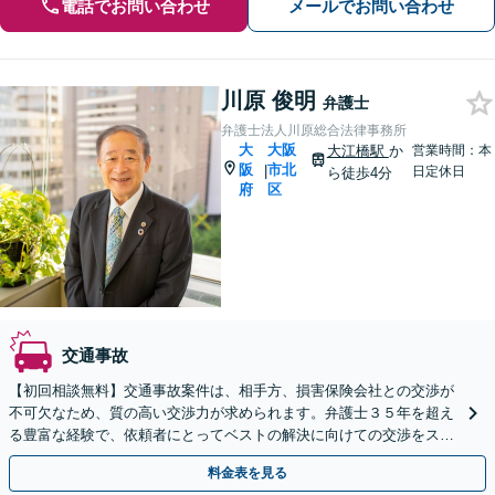
電話でお問い合わせ
メールでお問い合わせ
川原 俊明
弁護士
弁護士法人川原総合法律事務所
大
大阪
大江橋駅
か
営業時間：本
阪
市北
|
日定休日
ら徒歩4分
府
区
交通事故
【初回相談無料】交通事故案件は、相手方、損害保険会社との交渉が
不可欠なため、質の高い交渉力が求められます。弁護士３５年を超え
る豊富な経験で、依頼者にとってベストの解決に向けての交渉をスピ
ーディにこなします。
料金表を見る