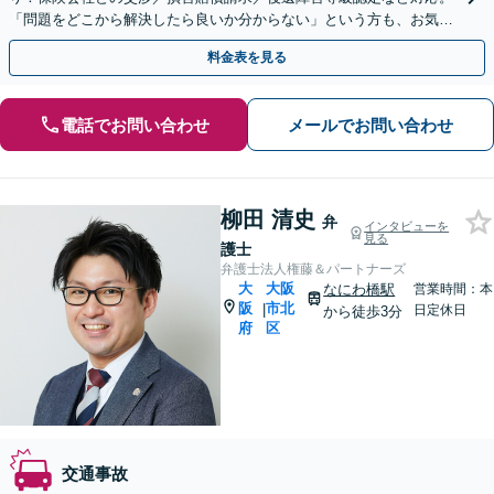
「問題をどこから解決したら良いか分からない」という方も、お気軽
にご相談ください【土日夜間対応可】
料金表を見る
電話でお問い合わせ
メールでお問い合わせ
柳田 清史
弁
インタビューを
見る
護士
弁護士法人権藤＆パートナーズ
大
大阪
なにわ橋駅
営業時間：本
阪
市北
|
日定休日
から徒歩3分
府
区
交通事故