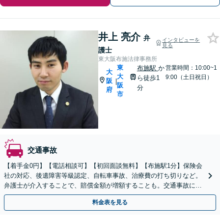
井上 亮介
弁
インタビューを
見る
護士
東大阪布施法律事務所
東
布施駅
か
営業時間：10:00~1
大
大
9:00（土日祝日）
ら徒歩1
阪
|
阪
分
府
市
交通事故
【着手金0円】【電話相談可】【初回面談無料】【布施駅1分】保険会
社の対応、後遺障害等級認定、自転車事故、治療費の打ち切りなど。
弁護士が介入することで、賠償金額が増額することも。交通事故に直
面したら、まずはご相談【夜間・休日面談OK】
料金表を見る