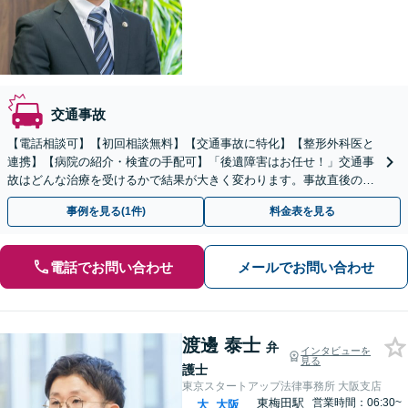
交通事故
【電話相談可】【初回相談無料】【交通事故に特化】【整形外科医と
連携】【病院の紹介・検査の手配可】「後遺障害はお任せ！」交通事
故はどんな治療を受けるかで結果が大きく変わります。事故直後のご
相談も可能。すぐにご連絡を！【セカンドオピニオン可】
事例を見る(1件)
料金表を見る
電話でお問い合わせ
メールでお問い合わせ
渡邊 泰士
弁
インタビューを
見る
護士
東京スタートアップ法律事務所 大阪支店
東梅田駅
営業時間：06:30~
大
大阪