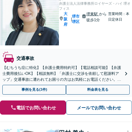
弁護士法人法律事務所ロイヤーズ・ハイ 堺オ
フィス
大
堺東駅
から
営業時間：本
堺市
阪
|
日定休日
徒歩1分
堺区
府
交通事故
【むちうち症に特化】【弁護士費用特約可】【電話相談可能】【弁護
士費用後払いOK】【相談無料】「弁護士に交渉を依頼して慰謝料ア
ップ」交通事故に遭われてお困りの方はお気軽にお電話ください。
【当日・夜間・休日の相談可】
事例を見る(3件)
料金表を見る
電話でお問い合わせ
メールでお問い合わせ