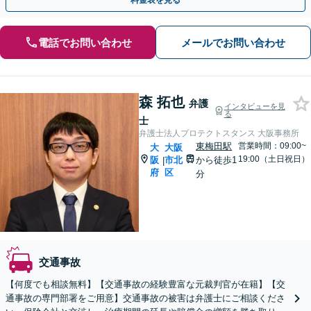
料金表を見る
電話でお問い合わせ
メールでお問い合わせ
森 拓也
弁護
インタビューを見
る
士
弁護士法人プロテクトスタンス 大阪事務所
東梅田駅
営業時間：09:00~
大
大阪
19:00（土日祝日）
阪
市北
から徒歩1
|
府
区
分
交通事故
【何度でも相談無料】【交通事故の経験豊富な元裁判官が在籍】【交
通事故の専門部署をご用意】交通事故の被害は弁護士にご相談くださ