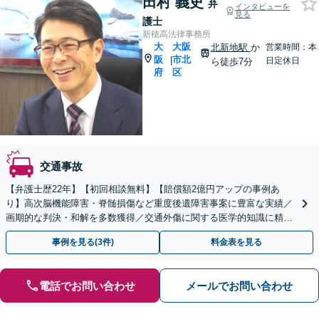
田村 義史
弁
インタビューを
見る
護士
新穂高法律事務所
大
大阪
北新地駅
か
営業時間：本
阪
市北
|
日定休日
ら徒歩7分
府
区
交通事故
【弁護士歴22年】【初回相談無料】【賠償額2億円アップの事例あ
り】高次脳機能障害・脊髄損傷など重度後遺障害事案に豊富な実績／
画期的な判決・和解を多数獲得／交通外傷に関する医学的知識に精通
／セカンドオピニオン対応可【土日祝・夜間対応可】
事例を見る(3件)
料金表を見る
電話でお問い合わせ
メールでお問い合わせ