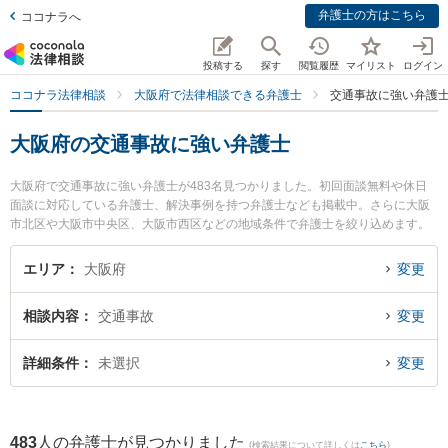
弁護士の方はこちら
ココナラへ
投稿する
探す
閲覧履歴
マイリスト
ログイン
ココナラ法律相談
大阪府で法律相談できる弁護士
交通事故に強い弁護
大阪府の交通事故に強い弁護士
大阪府で交通事故に強い弁護士が483名見つかりました。初回面談無料や休日
面談に対応している弁護士、解決事例を持つ弁護士なども掲載中。さらに大阪
市北区や大阪市中央区、大阪市西区などの地域条件で弁護士を絞り込めます。
自動車事故やバイク事故、自転車事故等の細かな分野での絞り込み検索もでき
便利です。特に梅田法律事務所の中村 直志弁護士や片岸法律事務所の片岸 寿文
エリア
大阪府
変更
弁護士、堺中央法律事務所の野田 雅史弁護士のプロフィール情報や弁護士費
用、強みなどが注目されています。『大阪府で土日や夜間に発生した交通事故
相談内容
交通事故
変更
のトラブルを今すぐに弁護士に相談したい』『交通事故のトラブル解決の実績
豊富な近くの弁護士を検索したい』『初回相談無料で交通事故を法律相談でき
る大阪府内の弁護士に相談予約したい』などでお困りの相談者さんにおすすめ
詳細条件
未選択
変更
です。
483
人の弁護士が見つかりました
(検索結果について詳しくは
こちら
)