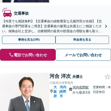
交通事故
【何度でも相談無料】【交通事故の経験豊富な元裁判官が在籍】【交
通事故の専門部署をご用意】交通事故の被害は弁護士にご相談くださ
い。保険会社と交渉し、治療期間の延長や賠償金の増額を勝ち取りま
す。後遺障害の等級認定の手続きなどもお任せください。
事例を見る(3件)
料金表を見る
電話でお問い合わせ
メールでお問い合わせ
河合 洋次
弁護士
大阪南法律事務所
大
河内
河内長野駅
営業時間：本
阪
長野
|
日定休日
から徒歩1分
府
市