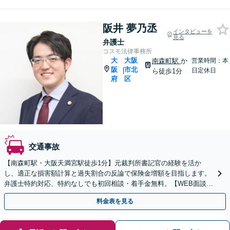
阪井 夢乃丞
インタビューを
見る
弁護士
コスモ法律事務所
大
大阪
南森町駅
か
営業時間：本
阪
市北
|
日定休日
ら徒歩1分
府
区
交通事故
【南森町駅・大阪天満宮駅徒歩1分】元裁判所書記官の経験を活か
し、適正な損害額計算と過失割合の反論で保険金増額を目指します。
弁護士特約対応、特約なしでも初回相談・着手金無料。【WEB面談可
能】
料金表を見る