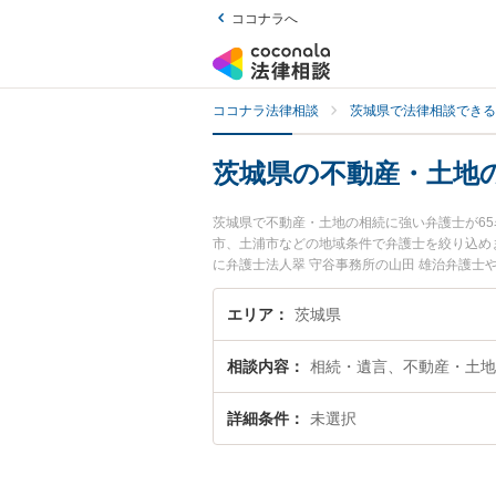
ココナラへ
ココナラ法律相談
茨城県で法律相談できる
茨城県の不動産・土地
茨城県で不動産・土地の相続に強い弁護士が6
市、土浦市などの地域条件で弁護士を絞り込め
に弁護士法人翠 守谷事務所の山田 雄治弁護士
ル情報や弁護士費用、強みなどが注目されてい
ラブル解決の実績豊富な近くの弁護士を検索し
エリア
茨城県
すすめです。
相談内容
相続・遺言、不動産・土地
詳細条件
未選択