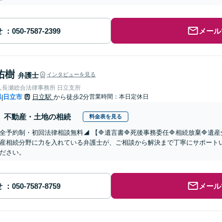
せ
メール
佑樹
弁護士
インタビューを見る
人長瀬総合法律事務所 日立支所
県
日立市
日立駅
から徒歩2分
営業時間：本日定休日
|
不動産・土地の相続
料金表を見る
全予約制・初回法律相談無料◢ 【🔷遺言書🔷死後事務委任🔷相続放棄🔷
産相続分野に力を入れている弁護士が、ご相談から解決まで丁寧にサポート
ださい。
せ
メール