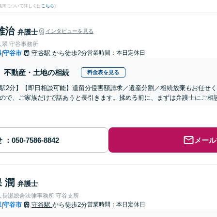
結果について詳しくは
こちら
)
雄治
弁護士
インタビューを見る
人翠 守谷事務所
県
守谷市
守谷駅
から徒歩2分
営業時間：本日定休日
|
不動産・土地の相続
料金表を見る
駅2分】【即日相談可能】遺留分侵害額請求／遺産分割／相続放棄もお任せ
ので、ご家族だけで話あうと長引きます。揉める前に、まずは弁護士にご相
せ
メール
 潤
弁護士
人長瀬総合法律事務所 守谷支所
県
守谷市
守谷駅
から徒歩2分
営業時間：本日定休日
|