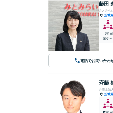
藤田 
みとみら
茨城
【初回
業や不
電話でお問い合わ
斉藤 
弁護士法
茨城
◤初回