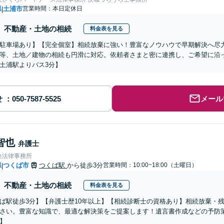
県
土浦市
営業時間：本日定休日
|
不動産・土地の相続
料金表を見る
駐車場あり】【完全個室】相続放棄に強い！豊富なノウハウで早期解決へ尽
等、土地／建物の相続も円滑に対応。依頼者さまと密に連携し、ご希望に沿
土浦駅よりバス3分】
せ
メール
智也
弁護士
央法律事務所
県
つくば市
つくば駅
から徒歩3分
営業時間：10:00~18:00（土曜日）
|
不動産・土地の相続
料金表を見る
ば駅徒歩3分】【弁護士歴10年以上】【相続診断士の資格あり】相続放棄・
さい。豊富な知識で、最適な解決策をご提案します！遺言書作成などの予防
】