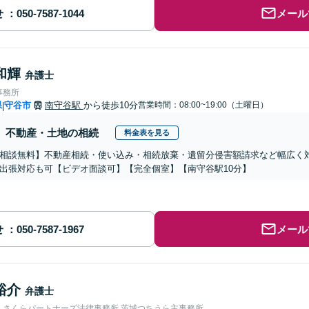
せ
メール
和輝
弁護士
事務所
県
守谷市
南守谷駅
から徒歩10分
営業時間：08:00~19:00（土曜日）
|
不動産・土地の相続
料金表を見る
相談無料】不動産相続・使い込み・相続放棄・遺留分侵害額請求など幅広く
出張対応も可【ビデオ面談可】【完全個室】【南守谷駅10分】
せ
メール
裕介
弁護士
人さくらパートナーズ法律事務所 茨城つちうら主事務所