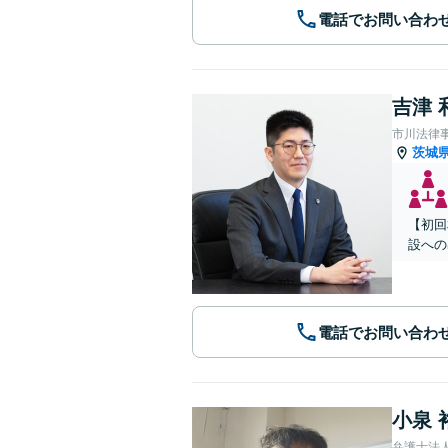
電話でお問い合わ
吉津 
市川法律
茨城
【初回
設への
電話でお問い合わ
小泉 
弁護士法