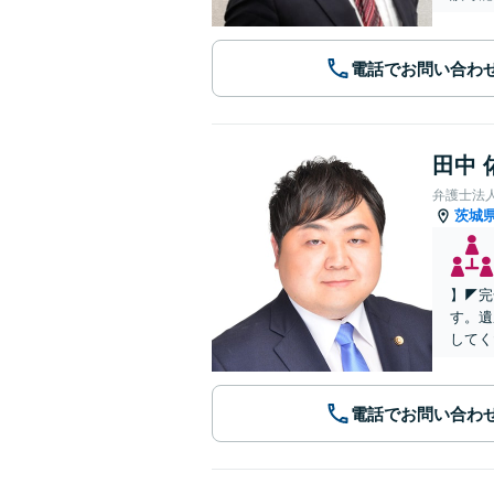
電話でお問い合わ
田中 
弁護士法
茨城
】◤完
す。遺
してく
電話でお問い合わ