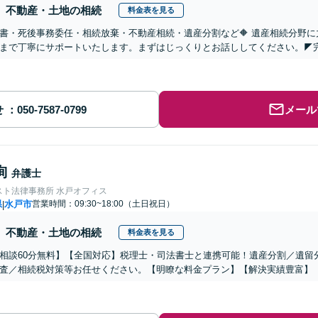
不動産・土地の相続
料金表を見る
言書・死後事務委任・相続放棄・不動産相続・遺産分割など🔶 遺産相続分野
まで丁寧にサポートいたします。まずはじっくりとお話ししてください。◤
せ
メール
絢
弁護士
スト法律事務所 水戸オフィス
県
水戸市
営業時間：09:30~18:00（土日祝日）
|
不動産・土地の相続
料金表を見る
相談60分無料】【全国対応】税理士・司法書士と連携可能！遺産分割／遺留
査／相続税対策等お任せください。【明瞭な料金プラン】【解決実績豊富】