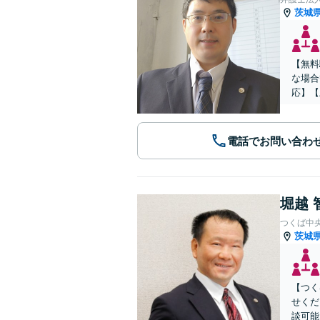
茨城
【無料
な場合
応】【
電話でお問い合わ
堀越 
つくば中
茨城
【つく
せくだ
談可能