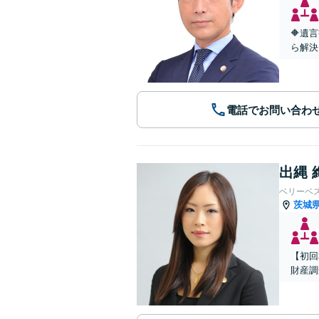
🔶遺
ら解決
電話でお問い合わ
出縄 
ベリーベ
茨城
【初回
財産調