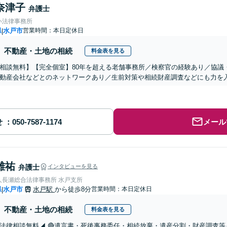
奈津子
弁護士
い法律事務所
県
水戸市
営業時間：本日定休日
|
不動産・土地の相続
料金表を見る
相談無料】【完全個室】80年を超える老舗事務所／検察官の経験あり／協議
動産会社などとのネットワークあり／生前対策や相続財産調査などにも力を入
せ
メール
雄祐
弁護士
インタビューを見る
人長瀬総合法律事務所 水戸支所
県
水戸市
水戸駅
から徒歩8分
営業時間：本日定休日
|
不動産・土地の相続
料金表を見る
法律相談無料◢ 🔴遺言書・死後事務委任・相続放棄・遺産分割・財産調査等