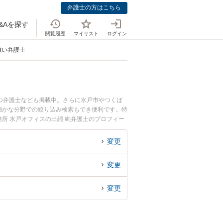
弁護士の方はこちら
&Aを探す
閲覧履歴
マイリスト
ログイン
強い弁護士
つ弁護士なども掲載中。さらに水戸市やつくば
細かな分野での絞り込み検索もでき便利です。特
務所 水戸オフィスの出縄 絢弁護士のプロフィー
弁護士に相談したい』『不動産・土地の相続のト
相談予約したい』などでお困りの相談者さんにお
変更
変更
変更