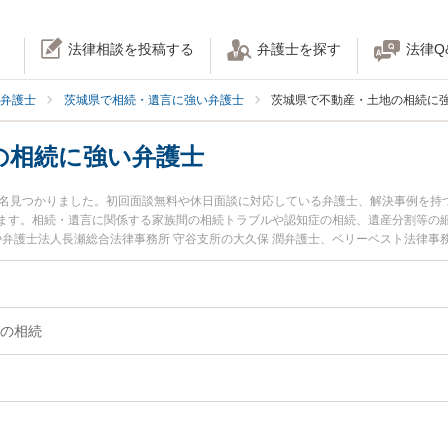
法律相談を投稿する
弁護士を探す
法律Q
弁護士
茨城県で相続・遺言に強い弁護士
茨城県で不動産・土地の相続に
の相続に強い弁護士
5名見つかりました。初回面談無料や休日面談に対応している弁護士、解決事例を持
ます。相続・遺言に関係する家族間の相続トラブルや認知症の相続、遺産分割等の
や弁護士法人長瀬総合法律事務所 守谷支所の大久保 潤弁護士、ベリーベスト法律事
ます。『茨城県で土日や夜間に発生した不動産・土地の相続のトラブルを今すぐに
たい』『初回相談無料で不動産・土地の相続を法律相談できる茨城県内の弁護士に
の相続