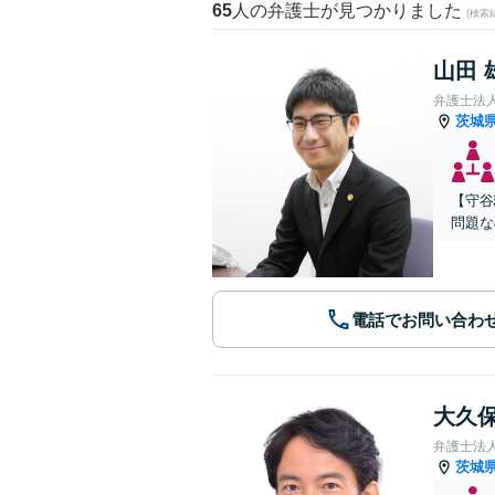
65
人の弁護士が見つかりました
(検索
山田 
弁護士法
茨城
【守谷
問題な
電話でお問い合わ
大久保
弁護士法
茨城