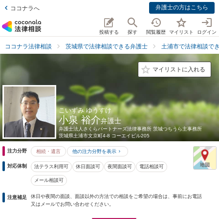
弁護士の方はこちら
ココナラへ
投稿する
探す
閲覧履歴
マイリスト
ログイン
ココナラ法律相談
茨城県で法律相談できる弁護士
土浦市で法律相談で
マイリストに入れる
こいずみ ゆうすけ
小泉 裕介
弁護士
弁護士法人さくらパートナーズ法律事務所 茨城つちうら主事務所
茨城県
土浦市文京町4-8 コーエイビル205
注力分野
相続・遺言
他の注力分野を表示
対応体制
法テラス利用可
休日面談可
夜間面談可
電話相談可
メール相談可
休日や夜間の面談、面談以外の方法での相談をご希望の場合は、事前にお電話
注意補足
又はメールでお問い合わせください。