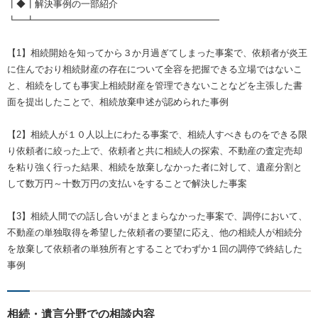
┃◆┃解決事例の一部紹介
┗━┻━━━━━━━━━━━━━━━━━━━━
【1】相続開始を知ってから３か月過ぎてしまった事案で、依頼者が炎王
に住んでおり相続財産の存在について全容を把握できる立場ではないこ
と、相続をしても事実上相続財産を管理できないことなどを主張した書
面を提出したことで、相続放棄申述が認められた事例
【2】相続人が１０人以上にわたる事案で、相続人すべきものをできる限
り依頼者に絞った上で、依頼者と共に相続人の探索、不動産の査定売却
を粘り強く行った結果、相続を放棄しなかった者に対して、遺産分割と
して数万円～十数万円の支払いをすることで解決した事案
【3】相続人間での話し合いがまとまらなかった事案で、調停において、
不動産の単独取得を希望した依頼者の要望に応え、他の相続人が相続分
を放棄して依頼者の単独所有とすることでわずか１回の調停で終結した
事例
相続・遺言分野での相談内容