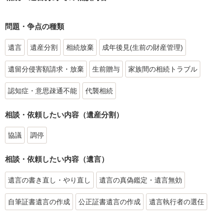
問題・争点の種類
遺言
遺産分割
相続放棄
成年後見(生前の財産管理)
遺留分侵害額請求・放棄
生前贈与
家族間の相続トラブル
認知症・意思疎通不能
代襲相続
相談・依頼したい内容（遺産分割）
協議
調停
相談・依頼したい内容（遺言）
遺言の書き直し・やり直し
遺言の真偽鑑定・遺言無効
自筆証書遺言の作成
公正証書遺言の作成
遺言執行者の選任