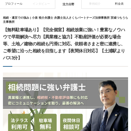
プロフィール
インタビュー
事例紹介
料金表
注力分野
相続・遺言での強み | 小泉 裕介弁護士 弁護士法人さくらパートナーズ法律事務所 茨城つちうら
主事務所
【無料駐車場あり】【完全個室】相続放棄に強い！豊富なノウハ
ウで早期解決へ尽力【異業種と協力】不動産評価が必要な場合
等、土地／建物の相続も円滑に対応。依頼者さまと密に連携し、
ご希望に沿った相続を目指します【夜間休日対応】【土浦駅より
バス3分】