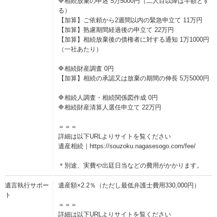
🔷相続放棄の申述 5万5000円（二人目以降は半額とす
る）
【加算】ご依頼から2週間以内の緊急申立て 11万円
【加算】熟慮期間経過後の申立て 22万円
【加算】相続放棄後の債権者に対する通知 1万1000円
（一社あたり）
🔷相続財産調査 0円
【加算】相続の承認又は放棄の期間の伸長 5万5000円
🔷相続人調査・相続関係図作成 0円
🔷相続財産清算人選任申立て 22万円
＝＝＝
詳細は以下URLよりサイトを覧ください
遺産相続｜https://souzoku.nagasesogo.com/fee/
＊別途、実費や出廷日当などの費用がかかります。
遺言執行サポー
遺産額×2.2％（ただし最低弁護士費用330,000円）
ト
＝＝＝
詳細は以下URLよりサイトを覧ください