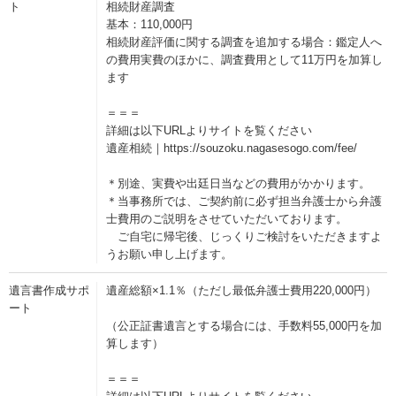
ト
相続財産調査
基本：110,000円
相続財産評価に関する調査を追加する場合：鑑定人へ
の費用実費のほかに、調査費用として11万円を加算し
ます
＝＝＝
詳細は以下URLよりサイトを覧ください
遺産相続｜https://souzoku.nagasesogo.com/fee/
＊別途、実費や出廷日当などの費用がかかります。
＊当事務所では、ご契約前に必ず担当弁護士から弁護
士費用のご説明をさせていただいております。
ご自宅に帰宅後、じっくりご検討をいただきますよ
うお願い申し上げます。
遺言書作成サポ
遺産総額×1.1％（ただし最低弁護士費用220,000円）
ート
（公正証書遺言とする場合には、手数料55,000円を加
算します）
＝＝＝