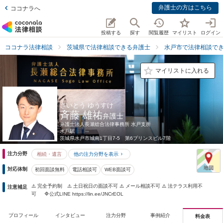
弁護士の方はこちら
ココナラへ
投稿する
探す
閲覧履歴
マイリスト
ログイン
ココナラ法律相談
茨城県で法律相談できる弁護士
水戸市で法律相談で
マイリストに入れる
さいとう ゆうすけ
斉藤 雄祐
弁護士
弁護士法人長瀬総合法律事務所 水戸支所
水戸駅
茨城県
水戸市城南1丁目7-5 第6プリンスビル7階
注力分野
相続・遺言
他の注力分野を表示
対応体制
初回面談無料
電話相談可
WEB面談可
⚠️ 完全予約制 ⚠️ 土日祝日の面談不可 ⚠️ メール相談不可 ⚠️ 法テラス利用不
注意補足
可 🔷公式LINE https://lin.ee/JNCrEOL
プロフィール
インタビュー
注力分野
事例紹介
料金表