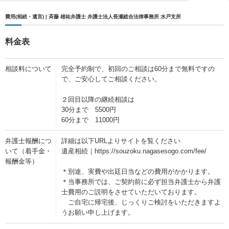
費用(相続・遺言) | 斉藤 雄祐弁護士 弁護士法人長瀬総合法律事務所 水戸支所
料金表
相談料について
完全予約制で、初回のご相談は60分まで無料ですの
で、ご安心してご相談ください。
２回目以降の継続相談は
30分まで 5500円
60分まで 11000円
弁護士報酬につ
詳細は以下URLよりサイトを覧ください
いて（着手金・
遺産相続｜https://souzoku.nagasesogo.com/fee/
報酬金等）
＊別途、実費や出廷日当などの費用がかかります。
＊当事務所では、ご契約前に必ず担当弁護士から弁護
士費用のご説明をさせていただいております。
ご自宅に帰宅後、じっくりご検討をいただきますよ
うお願い申し上げます。