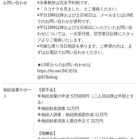
お問い合わせ
◉当事務所は完全予約制です。
◉「ココナラを見ました」とご連絡ください。
◉平日18時以降および土日祝日は、メールまたはLINE
でのお問い合わせが便利です。
◉平日18時以降および土日祝日にいただいたお問い合
わせについては、一次受付後、翌営業日以降にスタッ
フよりご連絡いたします。
◉可能な限り当日相談を承ります。ご希望の方は、ま
ずはお電話でお問い合わせください。
★LINEからのお問い合わせは
https://lin.ee/JNCrEOL
@979iokug
相続放棄サポー
【着手金】
ト
🔷相続放棄の申述 5万5000円（二人目以降は半額とす
る）
🔷相続財産調査 11万円
🔷相続人調査・相続関係図作成 11万円
🔷相続財産清算人選任申立て 22万円
【報酬金】