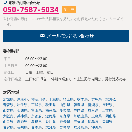
電話でお問い合わせ
050-7587-5034
受付中
※お電話の際は「ココナラ法律相談を見た」とお伝えいただくとスムーズで
す。
メールでお問い合わせ
受付時間
平日
06:00〜23:00
土日祝日
06:00〜23:00
定休日
日曜、土曜、祝日
定休日補足
土日祝日 季節・特別休業あり ＊上記受付時間は、受付対応のみ
対応地域
茨城県
東京都
神奈川県
千葉県
埼玉県
栃木県
群馬県
北海道
青森県
岩手県
宮城県
秋田県
山形県
福島県
新潟県
長野県
山梨県
石川県
富山県
福井県
愛知県
静岡県
岐阜県
三重県
大阪府
兵庫県
京都府
滋賀県
奈良県
和歌山県
広島県
岡山県
山口県
鳥取県
島根県
香川県
愛媛県
高知県
徳島県
福岡県
佐賀県
長崎県
熊本県
大分県
宮崎県
鹿児島県
沖縄県