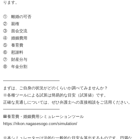
ります。
① 離婚の可否
② 親権
③ 面会交流
④ 婚姻費用
⑤ 養育費
⑥ 慰謝料
⑦ 財産分与
⑧ 年金分割
━━━━━━━━━━━━━━
まずは、ご自身の状況がどのくらいか調べてみませんか？
※各種ツールによる試算は簡易的な目安（試算値）です。
正確な見通しについては、ぜひ弁護士への直接相談をご活用ください。
━━━━━━━━━━━━━━
🟦養育費・婚姻費用シミュレーションツール
https://rikon.nagasesogo.com/simulation/
※本シミュレーターは法的な一般的な目安を算出するものです。円満な