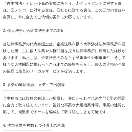
「再生司法」という使命の実現にあたり、①クライアントに対する責
任、②メンバーに対する責任、③社会に対する責任、この三つの責任を
自覚し、常に全力でご依頼の案件に対応しています。
2. 個人法務から企業法務までの対応
￣￣￣￣￣￣￣￣￣￣￣￣￣
当法律事務所の代表弁護士は、企業法務を扱う大手渉外法律事務所を経
験した後、主に個人法務や人権問題を扱う法律事務所に所属した経験が
あります。私たちは、企業法務のみならず民事事件や刑事事件、そして
様々な人権問題に携わったこれまでの経験を活かし、個人の皆様や企業
の皆様に最良のリーガルサービスを提供します。
3. 多数の解決実績、メディア出演等
￣￣￣￣￣￣￣￣￣￣￣￣￣
当事務所には複数の弁護士が所属し、各自がそれぞれの専門分野の問題
に全力で取り組んでいます。複雑な事案や大規模案件等、事案の性質に
応じて、複数名でチームを編成して取り組むことも可能です。
4. 注力分野を複数もつ弁護士の所属