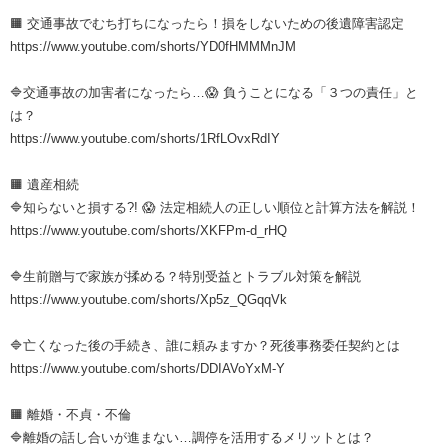
🟧 交通事故でむち打ちになったら！損をしないための後遺障害認定
https://www.youtube.com/shorts/YD0fHMMMnJM
🔷交通事故の加害者になったら…😱 負うことになる「３つの責任」と
は？
https://www.youtube.com/shorts/1RfLOvxRdIY
🟧 遺産相続
🔷知らないと損する?! 😱 法定相続人の正しい順位と計算方法を解説！
https://www.youtube.com/shorts/XKFPm-d_rHQ
🔷生前贈与で家族が揉める？特別受益とトラブル対策を解説
https://www.youtube.com/shorts/Xp5z_QGqqVk
🔷亡くなった後の手続き、誰に頼みますか？死後事務委任契約とは
https://www.youtube.com/shorts/DDIAVoYxM-Y
🟧 離婚・不貞・不倫
🔷離婚の話し合いが進まない…調停を活用するメリットとは？