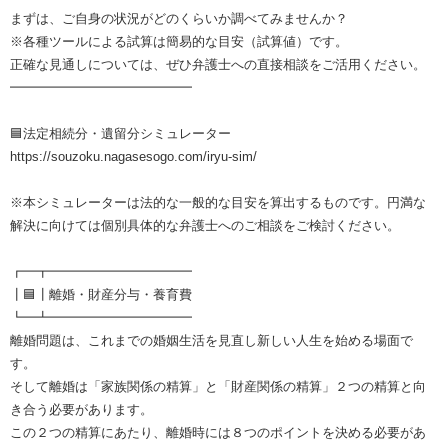
まずは、ご自身の状況がどのくらいか調べてみませんか？
※各種ツールによる試算は簡易的な目安（試算値）です。
正確な見通しについては、ぜひ弁護士への直接相談をご活用ください。
━━━━━━━━━━━━━━
🟦法定相続分・遺留分シミュレーター
https://souzoku.nagasesogo.com/iryu-sim/
※本シミュレーターは法的な一般的な目安を算出するものです。円満な
解決に向けては個別具体的な弁護士へのご相談をご検討ください。
┏━┳━━━━━━━━━━━
┃🟦┃離婚・財産分与・養育費
┗━┻━━━━━━━━━━━
離婚問題は、これまでの婚姻生活を見直し新しい人生を始める場面で
す。
そして離婚は「家族関係の精算」と「財産関係の精算」２つの精算と向
き合う必要があります。
この２つの精算にあたり、離婚時には８つのポイントを決める必要があ