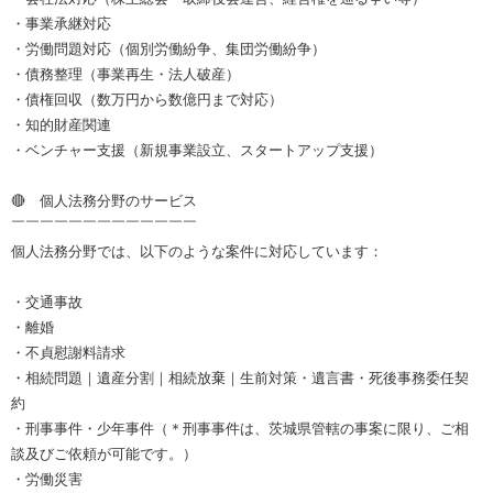
・事業承継対応
・労働問題対応（個別労働紛争、集団労働紛争）
・債務整理（事業再生・法人破産）
・債権回収（数万円から数億円まで対応）
・知的財産関連
・ベンチャー支援（新規事業設立、スタートアップ支援）
🔴 個人法務分野のサービス
￣￣￣￣￣￣￣￣￣￣￣￣￣
個人法務分野では、以下のような案件に対応しています：
・交通事故
・離婚
・不貞慰謝料請求
・相続問題｜遺産分割｜相続放棄｜生前対策・遺言書・死後事務委任契
約
・刑事事件・少年事件（＊刑事事件は、茨城県管轄の事案に限り、ご相
談及びご依頼が可能です。）
・労働災害