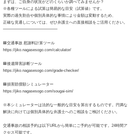
まずは、ご自身の状況がどのくらいか調べてみませんか？
※各種ツールによる試算は簡易的な目安（試算値）です。
実際の過失割合や個別具体的な事情により金額は変動するため、
正確な見通しについては、ぜひ弁護士への直接相談をご活用ください。
━━━━━━━━━━━━━━
🟦交通事故 慰謝料計算ツール
https://jiko.nagasesogo.com/calculator/
🟦後遺障害診断ツール
https://jiko.nagasesogo.com/grade-checker/
🟦損害賠償額シミュレーター
https://jiko.nagasesogo.com/sougai-sim/
※本シミュレーターは法的な一般的な目安を算出するものです。円満な
解決に向けては個別具体的な弁護士へのご相談をご検討ください。
交通事故の相談予約は以下URLから簡単にご予約が可能です。24時間ア
クセス可能です。