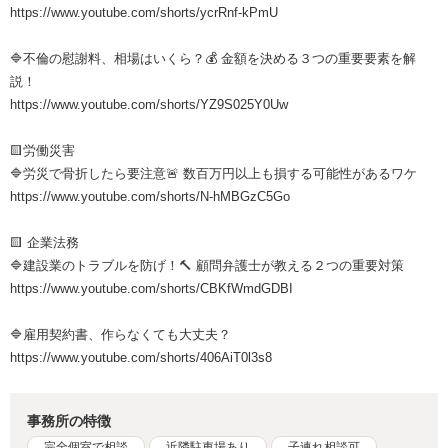
https://www.youtube.com/shorts/ycrRnf-kPmU
🔷不倫の慰謝料、相場はいくら？💰 金額を決める３つの重要要素を解
説！
https://www.youtube.com/shorts/YZ9S025Y0Uw
🟨労働災害
🔷労災で骨折したら要注意🚨 数百万円以上も損する可能性があるワケ
https://www.youtube.com/shorts/N-hMBGzC5Go
🟨 企業法務
🔷建設業のトラブルを防げ！🔨 顧問弁護士が教える２つの重要対策
https://www.youtube.com/shorts/CBKfWmdGDBI
🔷雇用契約書、作らなくても大丈夫？
https://www.youtube.com/shorts/406AiT0l3s8
事務所の特徴
完全個室で相談
近隣駐車場あり
子連れ相談可