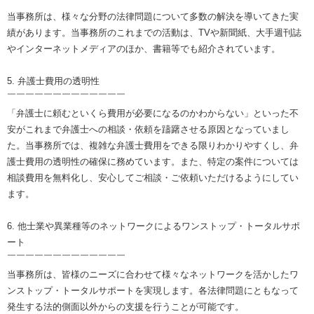
￣￣￣￣￣￣￣￣￣￣￣￣￣
当事務所は、様々な分野の法律問題について多数の解決を導いてきた実
績があります。当事務所のこれまでの活動は、TVや新聞紙、大手週刊誌
やインターネットメディアのほか、書籍等でも紹介されています。
5. 弁護士費用の透明性
￣￣￣￣￣￣￣￣￣￣￣￣￣
「弁護士に頼むといくら費用が必要になるのかわからない」といった不
安がこれまで弁護士への相談・依頼を躊躇させる原因となっていまし
た。当事務所では、複雑な弁護士費用をできる限りわかりやすくし、弁
護士費用の透明性の確保に務めています。また、特定の案件については
相談費用を無料化し、安心してご相談・ご依頼いただけるようにしてい
ます。
6. 他士業や異業種等のネットワークによるワンストップ・トータルサポ
ート
￣￣￣￣￣￣￣￣￣￣￣￣￣
当事務所は、皆様のニーズに合わせて様々なネットワークを活かしたワ
ンストップ・トータルサポートを実現します。各法律問題にともなって
発生する法的側面以外からの支援を行うことが可能です。