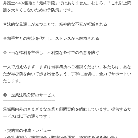
弁護士への相談は「最終手段」ではありません。むしろ、「これ以上問
題を大きくしないための予防策」です。
🔷法的な見通しが立つことで、精神的な不安が軽減される
🔷相手方との交渉を代行し、ストレスから解放される
🔷正当な権利を主張し、不利益な条件での合意を防ぐ
一人で抱え込まず、まずは当事務所へご相談ください。私たちは、あな
たが再び前を向いて歩き出せるよう、丁寧に適切に、全力でサポートい
たします。
🔴 企業法務分野のサービス
￣￣￣￣￣￣￣￣￣￣￣￣￣
茨城県内外のさまざまな企業と顧問契約を締結しています。提供するサ
ービスは以下の通りです：
・契約書の作成・レビュー
・会社法対応（株主総会・取締役会運営、経営権を巡る争い等）