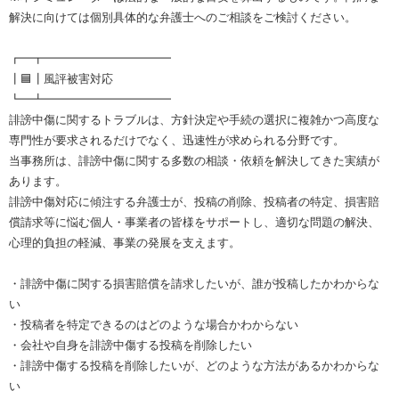
解決に向けては個別具体的な弁護士へのご相談をご検討ください。
┏━┳━━━━━━━━━━━
┃🟦┃風評被害対応
┗━┻━━━━━━━━━━━
誹謗中傷に関するトラブルは、方針決定や手続の選択に複雑かつ高度な
専門性が要求されるだけでなく、迅速性が求められる分野です。
当事務所は、誹謗中傷に関する多数の相談・依頼を解決してきた実績が
あります。
誹謗中傷対応に傾注する弁護士が、投稿の削除、投稿者の特定、損害賠
償請求等に悩む個人・事業者の皆様をサポートし、適切な問題の解決、
心理的負担の軽減、事業の発展を支えます。
・誹謗中傷に関する損害賠償を請求したいが、誰が投稿したかわからな
い
・投稿者を特定できるのはどのような場合かわからない
・会社や自身を誹謗中傷する投稿を削除したい
・誹謗中傷する投稿を削除したいが、どのような方法があるかわからな
い