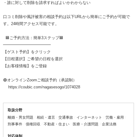
・誰に対して削除を請求すればよいかわからない
口コミ削除や風評被害の相談予約は以下URLから簡単にご予約が可能で
す。24時間アクセス可能です。
🟦ご予約方法：簡単3ステップ🟦
━━━━━━━━━━━━
【ゲスト予約】をクリック
【日程選択】ご希望の日程を選択
【お客様情報】をご登録
🟢オンラインZoomご相談予約（承認制）
︎ https://coubic.com/nagasesogo/1074028
取扱分野
離婚・男女問題
相続・遺言
交通事故
インターネット
労働・雇用
刑事事件
債権回収
不動産・住まい
医療・介護問題
企業法務
対応体制