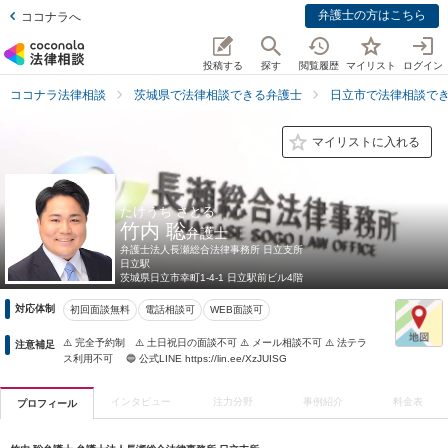
弁護士の方はこちら
ココナラへ
投稿する
探す
閲覧履歴
マイリスト
ログイン
ココナラ法律相談
茨城県で法律相談できる弁護士
日立市で法律相談で
マイリストに入れる
たけうち さとる
竹内 聡
弁護士
弁護士法人長瀬総合法律事務所 日立支所
日立駅
茨城県
日立市幸町1-4-1 日立駅前ビル4階
対応体制
初回面談無料
電話相談可
WEB面談可
⚠️ 完全予約制 ⚠️ 土日祝日の面談不可 ⚠️ メール相談不可 ⚠️ 法テラ
注意補足
ス利用不可 🔵 公式LINE https://lin.ee/XzJUISG
インタビュー
注力分野
事例紹介
料金表
プロフィール