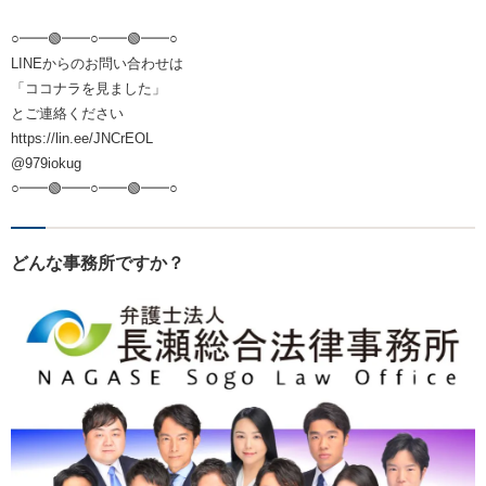
○━━🟢━━○━━🟢━━○
LINEからのお問い合わせは
「ココナラを見ました」
とご連絡ください
https://lin.ee/JNCrEOL
@979iokug
○━━🟢━━○━━🟢━━○
どんな事務所ですか？