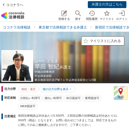
弁護士の方はこちら
ココナラへ
投稿する
探す
閲覧履歴
マイリスト
ログイン
ココナラ法律相談
東京都で法律相談できる弁護士
新宿区で法律相談で
マイリストに入れる
はやた ともき
早田 智紀
弁護士
中嶋法律事務所
牛込神楽坂駅
東京都
新宿区岩戸町7-1 牛込神楽坂駅前ビル5階
注力分野
相続・遺言
他の注力分野を表示
対応体制
分割払い利用可
後払い利用可
休日面談可
夜間面談可
WEB面談可
初回法律相談は30分あたり5,500円、２回目以降の法律相談は30分あたり11,
注意補足
000円（税込）となります。 お問い合わせにつきましては、対応できるもの
に関してのみご連絡差し上げますので、ご了承ください。