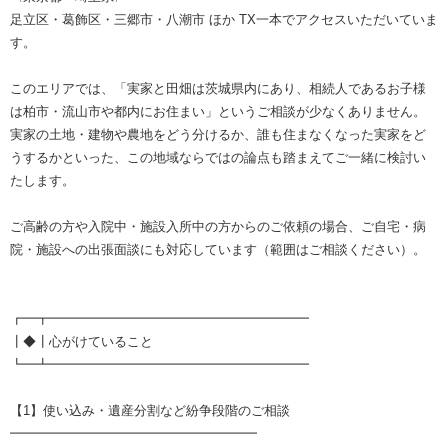
足立区・葛飾区・三郷市・八潮市 ほか TX一本でアクセスいただいていま
す。
このエリアでは、「実家と田畑は茨城県内にあり、相続人であるお子様
は柏市・流山市や都内にお住まい」というご相談が少なくありません。
実家の土地・建物や農地をどう分けるか、誰も住まなくなった実家をど
うするかといった、この地域ならではの論点も踏まえてご一緒に検討い
たします。
ご高齢の方や入院中・施設入所中の方からのご依頼の場合、ご自宅・病
院・施設への出張面談にも対応しています（範囲はご相談ください）。
┏━┳━━━━━━━━━━━━━━━━━━━━
┃◆┃心がけていること
┗━┻━━━━━━━━━━━━━━━━━━━━
【1】使い込み・遺産分割など紛争段階のご相談
━━━━━━━━━━━━━━━━━━━