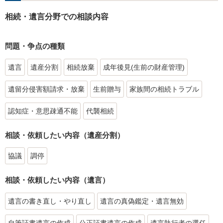
相続・遺言分野での相談内容
問題・争点の種類
遺言
遺産分割
相続放棄
成年後見(生前の財産管理)
遺留分侵害額請求・放棄
生前贈与
家族間の相続トラブル
認知症・意思疎通不能
代襲相続
相談・依頼したい内容（遺産分割）
協議
調停
相談・依頼したい内容（遺言）
遺言の書き直し・やり直し
遺言の真偽鑑定・遺言無効
自筆証書遺言の作成
公正証書遺言の作成
遺言執行者の選任