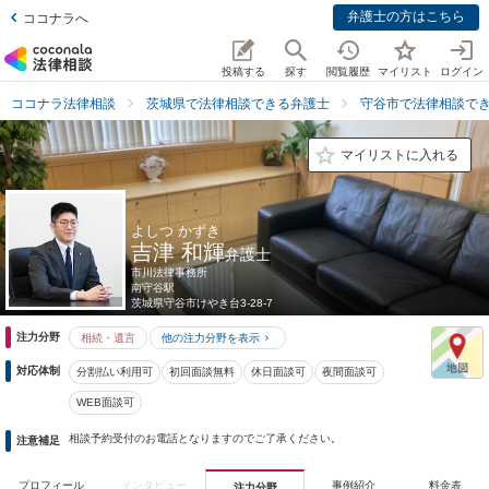
弁護士の方はこちら
ココナラへ
投稿する
探す
閲覧履歴
マイリスト
ログイン
ココナラ法律相談
茨城県で法律相談できる弁護士
守谷市で法律相談で
マイリストに入れる
よしつ かずき
吉津 和輝
弁護士
市川法律事務所
南守谷駅
茨城県
守谷市けやき台3-28-7
注力分野
相続・遺言
他の注力分野を表示
対応体制
分割払い利用可
初回面談無料
休日面談可
夜間面談可
WEB面談可
相談予約受付のお電話となりますのでご了承ください。
注意補足
プロフィール
インタビュー
事例紹介
料金表
注力分野