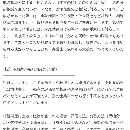
他の相続人による「使い込み」（生前の預貯金の引き出し等）、遺産分
割協議が進まないケースなど、紛争段階のご相談に対応しています。ご
依頼があった際には、金融機関の取引履歴の取り寄せなど相続人・相続
財産の調査を行い、取り得る選択肢をご一緒に整理いたします。協議で
解決が難しい場合には、家庭裁判所での調停・審判手続にも対応しま
す。ご親族間の紛争は、法律の問題であると同時に感情の問題でもあり
ます。ご本人が直接やり取りする負担を減らし、冷静に話し合いを進め
られる状況をつくることも、弁護士に依頼する意義の一つと考えていま
す。
【2】不動産が絡む相続のご相談
━━━━━━━━━━━━━━━━━━━
当職は、必要に応じて司法書士や税理士とも連携できます。不動産の登
記は司法書士、不動産の評価額や相続税の申告は税理士にそれぞれご依
頼いただくことが可能です。別の士業を一から探す手間を省けるという
点でメリットがございます。
相続財産に土地・建物が含まれる場合、評価方法、分割方法（現物分
割・代償分割・換価分割）、共有不動産の処理など、複数の論点を併せ
て検討する必要があります。ご一緒に整理いたしますので、お気軽にご