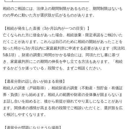
┗━┻━━━━━━━━━━━━━━━━━━━━
相続のご相談には、法律上の期間制限があるものと、期間制限はないも
のの早めに動いた方が選択肢が広がるものがあります。
【相続が発生した直後（3か月以内が一つの目安）】
亡くなられた方に借金があった場合、相続放棄・限定承認をご検討いた
だくことがあります。これらは自己のために相続の開始があったことを
知った時から3か月以内に家庭裁判所に申述する必要があります（民法91
5条1項）。財産の調査に時間がかかる場合には、同項ただし書に基づ
き、家庭裁判所にこの期間の伸長を申し立てる方法もあります。「相続
するかどうか迷っている」段階でも、まずご相談ください。
【遺産分割の話し合いが始まる前後】
相続人の調査（戸籍取得）、相続財産の調査（不動産・預貯金・有価証
券・負債）から始めます。相続人の範囲や財産の全体像が固まらないま
ま話し合いを始めると、後から前提が崩れてやり直しになることがあり
ます。関係者の感情が高まる前の段階でご相談いただくと、選択肢を広
く検討しやすくなります。
【遺留分が問題になりそうな場面】