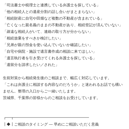
「司法書士や税理士と連携している弁護士を探している」
「他の相続人との遺産分割の話し合いがまとまらない」
「相続財産に自宅や田畑など複数の不動産が含まれている」
「亡くなった親名義のままの不動産があり、相続登記が済んでいない」
「疎遠な相続人がいて、連絡の取り方が分からない」
「相続放棄をすべきか検討したい」
「兄弟が親の預金を使い込んでいないか確認したい」
「自宅や病院・施設で遺言書作成の相談に来てほしい」
「遺言執行者を引き受けてくれる弁護士を探している」
「遺留分を請求したい／された」
生前対策から相続発生後のご相談まで、幅広く対応しています。
「これは弁護士に相談する内容なのだろうか」と迷われるお話でも構い
ません。整理の入口からご一緒いたします。
茨城県、千葉県の皆様からのご相談をお受けしています。
┏━┳━━━━━━━━━━━━━━━━━━━━
┃◆┃ご相談のタイミング ― 早めにご相談いただく意義