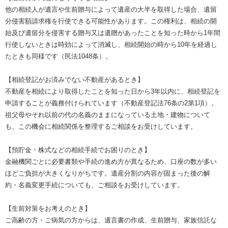
他の相続人が遺言や生前贈与によって遺産の大半を取得した場合、遺留
分侵害額請求権を行使できる可能性があります。この権利は、相続の開
始及び遺留分を侵害する贈与又は遺贈があったことを知った時から1年間
行使しないときは時効によって消滅し、相続開始の時から10年を経過し
たときも同様です（民法1048条）。
【相続登記がお済みでない不動産があるとき】
不動産を相続により取得したことを知った日から3年以内に、相続登記を
申請することが義務付けられています（不動産登記法76条の2第1項）。
祖父母やそれ以前の代の名義のままになっている土地・建物について
も、この機会に相続関係を整理するご相談をお受けしています。
【預貯金・株式などの相続手続でお困りのとき】
金融機関ごとに必要書類や手続の進め方が異なるため、口座の数が多い
ほどご負担が大きくなりがちです。遺産分割の内容が固まった後の解
約・名義変更手続についても、ご相談をお受けしています。
【生前対策をお考えのとき】
ご高齢の方・ご病気の方からは、遺言書の作成、生前贈与、家族信託な