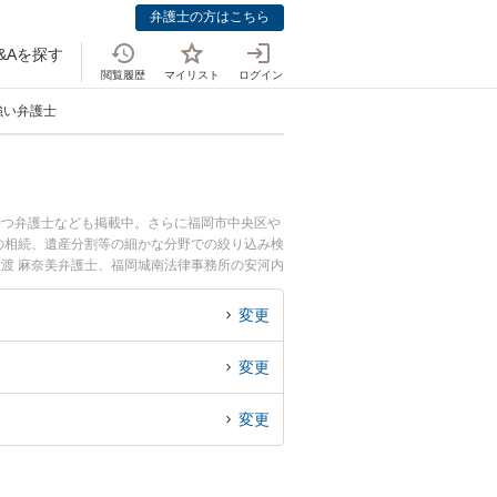
弁護士の方はこちら
&Aを探す
閲覧履歴
マイリスト
ログイン
強い弁護士
持つ弁護士なども掲載中。さらに福岡市中央区や
の相続、遺産分割等の細かな分野での絞り込み検
佐渡 麻奈美弁護士、福岡城南法律事務所の安河内
定のトラブルを今すぐに弁護士に相談したい』
できる福岡県内の弁護士に相談予約したい』など
変更
変更
変更