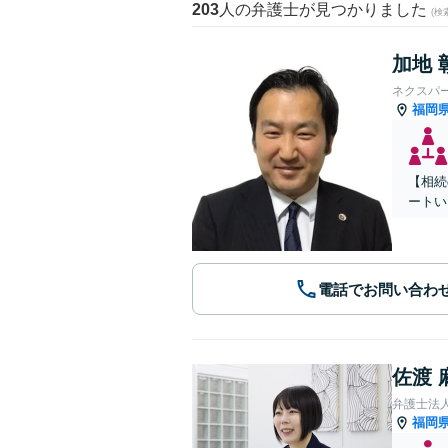
203
人の弁護士が見つかりました
(
加地 
ネクスパ
福岡
【相続
ートい
電話でお問い合わ
佐渡 
弁護士法
福岡