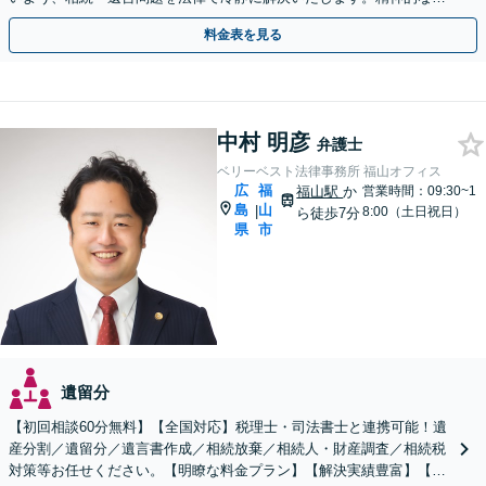
担を軽減し、不利にならない主張をサポートいたします。
料金表を見る
中村 明彦
弁護士
ベリーベスト法律事務所 福山オフィス
広
福
福山駅
か
営業時間：09:30~1
島
山
|
8:00（土日祝日）
ら徒歩7分
県
市
遺留分
【初回相談60分無料】【全国対応】税理士・司法書士と連携可能！遺
産分割／遺留分／遺言書作成／相続放棄／相続人・財産調査／相続税
対策等お任せください。【明瞭な料金プラン】【解決実績豊富】【電