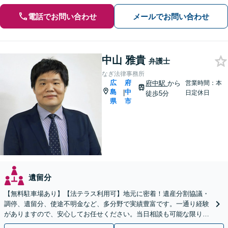
電話でお問い合わせ
メールでお問い合わせ
中山 雅貴
弁護士
なぎ法律事務所
広
府
府中駅
から
営業時間：本
島
中
|
日定休日
徒歩5分
県
市
遺留分
【無料駐車場あり】【法テラス利用可】地元に密着！遺産分割協議・
調停、遺留分、使途不明金など、多分野で実績豊富です。一通り経験
がありますので、安心してお任せください。当日相談も可能な限り対
応します。悩まずお早めにご相談ください【出張相談対応】