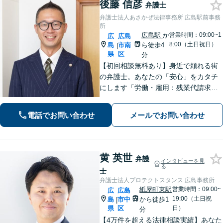
後藤 信彦
弁護士
弁護士法人あさかぜ法律事務所 広島駅前事務
所
広島駅
か
営業時間：09:00~1
広
広島
8:00（土日祝日）
島
市南
ら徒歩4
|
県
区
分
【初回相談無料あり】身近で頼れる街
の弁護士。あなたの「安心」をカタチ
にします「労働・雇用：残業代請求、
不当解雇、労災など、労働者側の対応
実績が豊富」「不動産：不動産を相続
電話でお問い合わせ
メールでお問い合わせ
すべきか、放棄すべきか冷静に判断で
きるようサポートいたします」【広島
駅４分】
黄 英世
弁護
インタビューを見
る
士
弁護士法人プロテクトスタンス 広島事務所
紙屋町東駅
営業時間：09:00~
広
広島
19:00（土日祝
島
市中
から徒歩1
|
県
区
日）
分
【4万件を超える法律相談実績】あなた