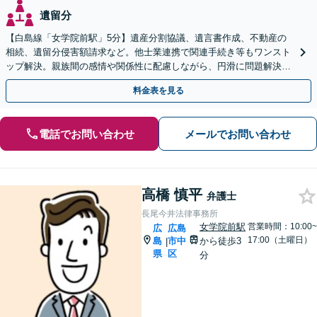
遺留分
【白島線「女学院前駅」5分】遺産分割協議、遺言書作成、不動産の
相続、遺留分侵害額請求など。他士業連携で関連手続き等もワンスト
ップ解決。親族間の感情や関係性に配慮しながら、円滑に問題解決へ
【初回相談無料】
料金表を見る
電話でお問い合わせ
メールでお問い合わせ
高橋 慎平
弁護士
長尾今井法律事務所
女学院前駅
営業時間：10:00~
広
広島
17:00（土曜日）
島
市中
から徒歩3
|
県
区
分