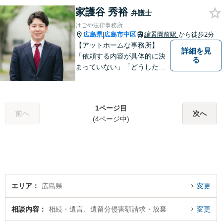
らの再生や破産案件ならお任
家護谷 秀裕
せください。丁寧にお話を伺
弁護士
い、お一人おひとりに合った
けごや法律事務所
解決方法を提案します。
広島県
広島市中区
縮景園前駅
から徒歩2分
|
【アットホームな事務所】
詳細を見
「依頼する内容が具体的に決
る
まっていない」「どうしたら
いいか分からない」という方
もまずはご相談ください。主
に離婚、交通事故、刑事事
1ページ目
件、借金問題、消費者被害を
前へ
次へ
(4ページ中)
取り扱っております。
エリア
広島県
変更
相談内容
相続・遺言、遺留分侵害額請求・放棄
変更