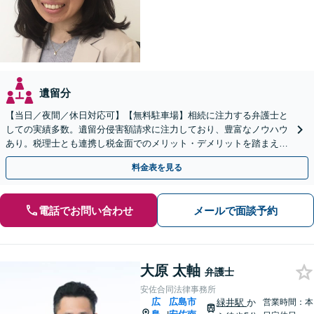
遺留分
【当日／夜間／休日対応可】【無料駐車場】相続に注力する弁護士と
しての実績多数。遺留分侵害額請求に注力しており、豊富なノウハウ
あり。税理士とも連携し税金面でのメリット・デメリットを踏まえた
解決が可能。難しい複雑な相続問題でも、お任せください。
料金表を見る
電話でお問い合わせ
メールで面談予約
大原 太軸
弁護士
安佐合同法律事務所
広
広島市
緑井駅
か
営業時間：本