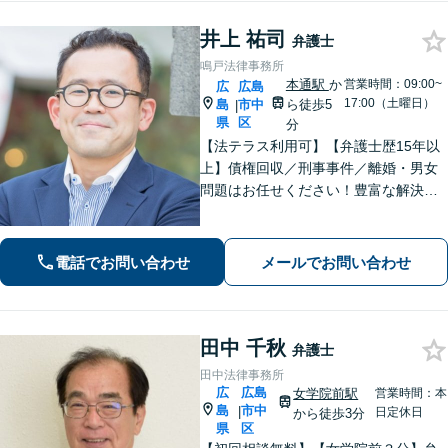
井上 祐司
弁護士
鳴戸法律事務所
本通駅
か
営業時間：09:00~
広
広島
17:00（土曜日）
島
市中
ら徒歩5
|
県
区
分
【法テラス利用可】【弁護士歴15年以
上】債権回収／刑事事件／離婚・男女
問題はお任せください！豊富な解決実
績と弁護士経験を活かした、的確でス
ムーズな対応が持ち味です【子連れ相
談】【完全個室相談】【休日・夜間対
電話でお問い合わせ
メールでお問い合わせ
応可】【本通駅5分】
田中 千秋
弁護士
田中法律事務所
広
広島
女学院前駅
営業時間：本
島
市中
|
日定休日
から徒歩3分
県
区