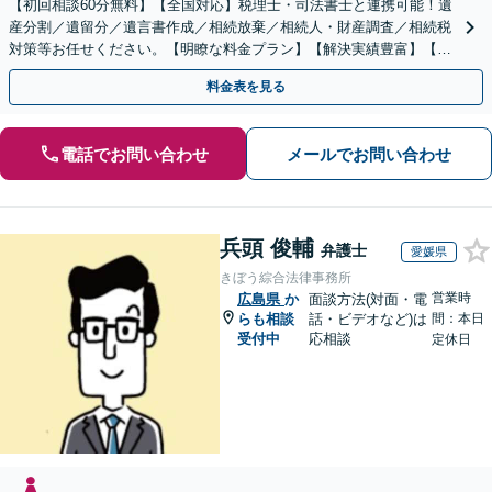
【初回相談60分無料】【全国対応】税理士・司法書士と連携可能！遺
産分割／遺留分／遺言書作成／相続放棄／相続人・財産調査／相続税
対策等お任せください。【明瞭な料金プラン】【解決実績豊富】【電
話相談可】
料金表を見る
電話でお問い合わせ
メールでお問い合わせ
兵頭 俊輔
弁護士
愛媛県
きぼう綜合法律事務所
営業時
広島県
か
面談方法(対面・電
らも相談
話・ビデオなど)は
間：本日
受付中
応相談
定休日