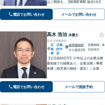
はご相談を。【紙屋町東駅 徒歩1分】
電話でお問い合わせ
メールでお問い合わせ
髙木 浩治
弁護士
髙木法律事務所
広
広島
縮景園前駅
営業時間：本
島
市中
|
日定休日
から徒歩2分
県
区
【土日祝対応可】17年以上の企業法務
最前線での経験あり。企業法務／事業
承継（経営者の相続・遺言）／企業の
労務問題や債権回収など、企業・経営
者さまのお悩みはご相談ください。経
験を活かした的確な対応で、企業の発
電話でお問い合わせ
メールで面談予約
展と経営をサポート。顧問契約もお任
せください