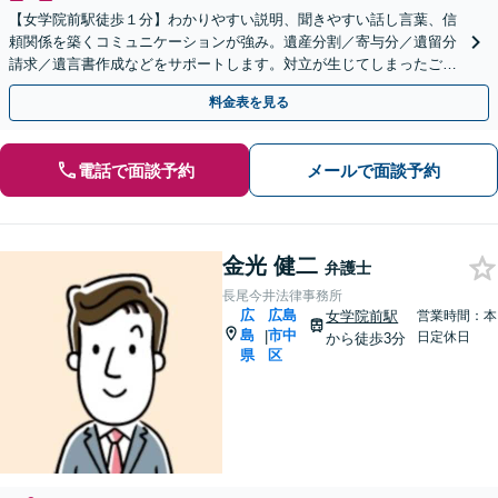
【女学院前駅徒歩１分】わかりやすい説明、聞きやすい話し言葉、信
頼関係を築くコミュニケーションが強み。遺産分割／寄与分／遺留分
請求／遺言書作成などをサポートします。対立が生じてしまったご家
族間の感情にも丁寧に配慮いたします。
料金表を見る
電話で面談予約
メールで面談予約
金光 健二
弁護士
長尾今井法律事務所
広
広島
女学院前駅
営業時間：本
島
市中
|
日定休日
から徒歩3分
県
区