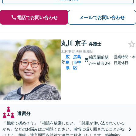
電話でお問い合わせ
メールでお問い合わせ
丸川 京子
弁護士
木村要治法律事務所
広
広島
縮景園前駅
営業時間：本
島
市中
|
日定休日
から徒歩3分
県
区
遺留分
「相続で揉めそう」「相続を放棄したい」「財産が使い込まれている
かも」などのお悩みはご相談ください。感情に振り回されることがな
いよう、相続・遺言問題を法律で冷静に解決いたします。精神的な負