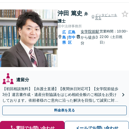
沖田 篤史
弁
インタビューを
見る
護士
田中法律事務所
女学院前駅
営業時間：10:00~
広
広島
22:00（土日祝
島
市中
から徒歩3
|
県
区
日）
分
遺留分
【初回相談無料】【弁護士直通】【夜間休日対応可】【女学院前徒歩
3分】遺言書作成・遺産分割協議をはじめ相続全般のご相談をお受け
しております。依頼者様のご意向に沿った解決を目指して誠実に対応
いたします。お気軽にご相談下さい。
料金表を見る
電話でお問い合わせ
メールでお問い合わせ