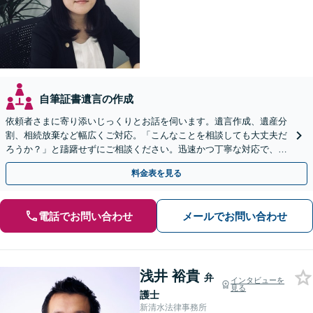
自筆証書遺言の作成
依頼者さまに寄り添いじっくりとお話を伺います。遺言作成、遺産分
割、相続放棄など幅広くご対応。「こんなことを相談しても大丈夫だ
ろうか？」と躊躇せずにご相談ください。迅速かつ丁寧な対応で、今
後の親族関係も考慮しながら進めます。
料金表を見る
電話でお問い合わせ
メールでお問い合わせ
浅井 裕貴
弁
インタビューを
見る
護士
新清水法律事務所