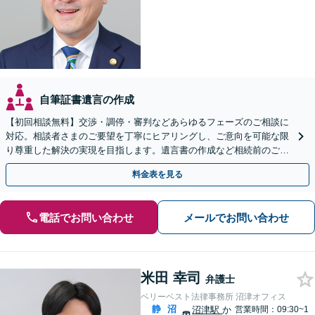
自筆証書遺言の作成
【初回相談無料】交渉・調停・審判などあらゆるフェーズのご相談に
対応。相談者さまのご要望を丁寧にヒアリングし、ご意向を可能な限
り尊重した解決の実現を目指します。遺言書の作成など相続前のご相
談もお任せください【完全個室で対応】
料金表を見る
電話でお問い合わせ
メールでお問い合わせ
米田 幸司
弁護士
ベリーベスト法律事務所 沼津オフィス
静
沼
沼津駅
か
営業時間：09:30~1