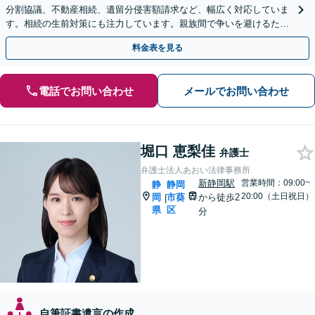
分割協議、不動産相続、遺留分侵害額請求など、幅広く対応していま
す。相続の生前対策にも注力しています。親族間で争いを避けるため
にも、お早めにご相談ください。【初回面談無料】
料金表を見る
電話でお問い合わせ
メールでお問い合わせ
堀口 恵梨佳
弁護士
弁護士法人あおい法律事務所
新静岡駅
営業時間：09:00~
静
静岡
20:00（土日祝日）
岡
市葵
から徒歩2
|
県
区
分
自筆証書遺言の作成