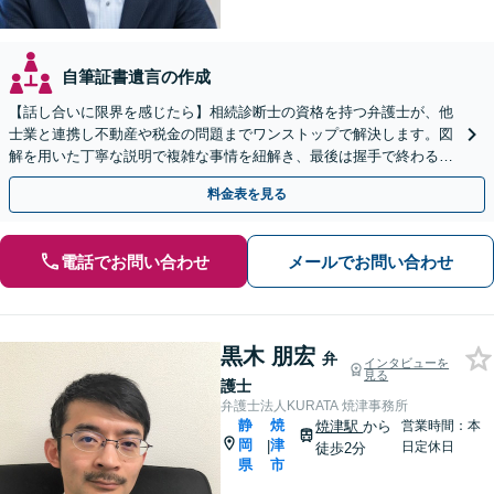
自筆証書遺言の作成
【話し合いに限界を感じたら】相続診断士の資格を持つ弁護士が、他
士業と連携し不動産や税金の問題までワンストップで解決します。図
解を用いた丁寧な説明で複雑な事情を紐解き、最後は握手で終わる円
満な解決へ導きます。初回相談は無料です。
料金表を見る
電話でお問い合わせ
メールでお問い合わせ
黒木 朋宏
弁
インタビューを
見る
護士
弁護士法人KURATA 焼津事務所
静
焼
焼津駅
から
営業時間：本
岡
津
|
日定休日
徒歩2分
県
市