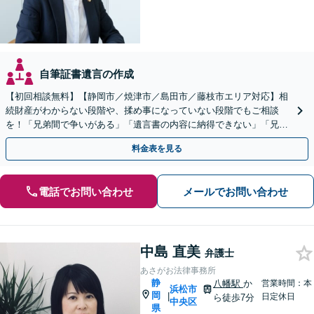
自筆証書遺言の作成
【初回相談無料】【静岡市／焼津市／島田市／藤枝市エリア対応】相
続財産がわからない段階や、揉め事になっていない段階でもご相談
を！「兄弟間で争いがある」「遺言書の内容に納得できない」「兄弟
による使い込みがあるのではないか」など幅広いお悩みに対応
料金表を見る
電話でお問い合わせ
メールでお問い合わせ
中島 直美
弁護士
あさがお法律事務所
静
八幡駅
か
営業時間：本
浜松市
岡
|
日定休日
ら徒歩7分
中央区
県