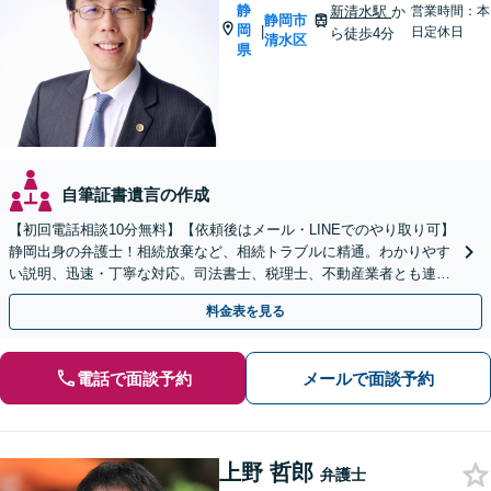
静
新清水駅
か
営業時間：本
静岡市
岡
|
日定休日
ら徒歩4分
清水区
県
自筆証書遺言の作成
【初回電話相談10分無料】【依頼後はメール・LINEでのやり取り可】
静岡出身の弁護士！相続放棄など、相続トラブルに精通。わかりやす
い説明、迅速・丁寧な対応。司法書士、税理士、不動産業者とも連携
し、遺産相続をトータルサポート【完全個室相談】
料金表を見る
電話で面談予約
メールで面談予約
上野 哲郎
弁護士