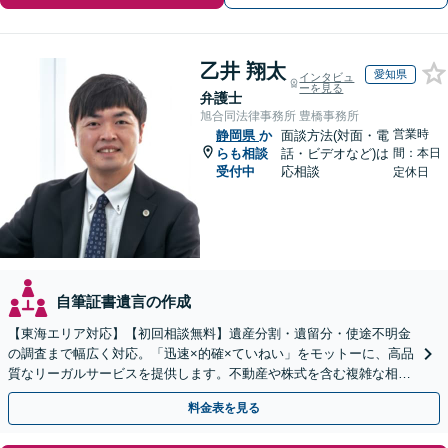
乙井 翔太
愛知県
インタビュ
ーを見る
弁護士
旭合同法律事務所 豊橋事務所
営業時
静岡県
か
面談方法(対面・電
らも相談
話・ビデオなど)は
間：本日
受付中
応相談
定休日
自筆証書遺言の作成
【東海エリア対応】【初回相談無料】遺産分割・遺留分・使途不明金
の調査まで幅広く対応。「迅速×的確×ていねい」をモットーに、高品
質なリーガルサービスを提供します。不動産や株式を含む複雑な相続
もお任せください【休日・夜間対応OK】
料金表を見る