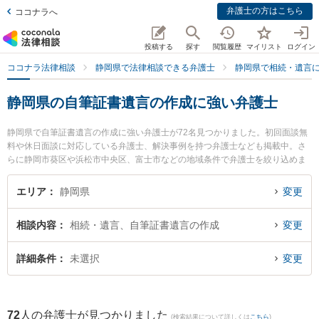
弁護士の方はこちら
ココナラへ
投稿する
探す
閲覧履歴
マイリスト
ログイン
ココナラ法律相談
静岡県で法律相談できる弁護士
静岡県で相続・遺言
静岡県の自筆証書遺言の作成に強い弁護士
静岡県で自筆証書遺言の作成に強い弁護士が72名見つかりました。初回面談無
料や休日面談に対応している弁護士、解決事例を持つ弁護士なども掲載中。さ
らに静岡市葵区や浜松市中央区、富士市などの地域条件で弁護士を絞り込めま
す。相続・遺言に関係する家族間の相続トラブルや認知症の相続、遺産分割等
の細かな分野での絞り込み検索もでき便利です。特にベリーベスト法律事務所
エリア
静岡県
変更
浜松オフィスの大城 拓摩弁護士や弁護士法人市民の森 藤枝支所藤枝第一法律事
務所の柳川 侑馬弁護士、静岡法律事務所の小川 寛大弁護士のプロフィール情報
相談内容
相続・遺言、自筆証書遺言の作成
変更
や弁護士費用、強みなどが注目されています。『静岡県で土日や夜間に発生し
た自筆証書遺言の作成のトラブルを今すぐに弁護士に相談したい』『自筆証書
遺言の作成のトラブル解決の実績豊富な近くの弁護士を検索したい』『初回相
詳細条件
未選択
変更
談無料で自筆証書遺言の作成を法律相談できる静岡県内の弁護士に相談予約し
たい』などでお困りの相談者さんにおすすめです。
72
人の弁護士が見つかりました
(検索結果について詳しくは
こちら
)