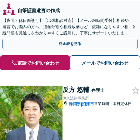
自筆証書遺言の作成
【夜間・休日面談可】【出張相談対応】【メール24時間受付】相続や
遺言でお悩みの方へ。遺産分割や相続放棄など、複雑になりやすい相
続問題も見通しをわかりやすくご説明し、丁寧にサポートいたしま
す。
料金表を見る
電話でお問い合わせ
メールでお問い合わせ
反方 悠輔
弁護士
伊東法律事務所
静岡県
沼津市
営業時間：本日定休日
|