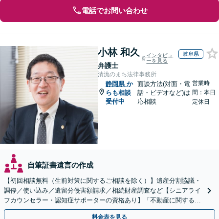
電話でお問い合わせ
小林 和久
岐阜県
インタビュ
ーを見る
弁護士
清流のまち法律事務所
営業時
静岡県
か
面談方法(対面・電
らも相談
話・ビデオなど)は
間：本日
受付中
応相談
定休日
自筆証書遺言の作成
【初回相談無料（生前対策に関するご相談を除く）】遺産分割協議・
調停／使い込み／遺留分侵害額請求／相続財産調査など【シニアライ
フカウンセラー・認知症サポーターの資格あり】「不動産に関する相
続もお任せください」【当日・夜間相談可（要相談）】
料金表を見る