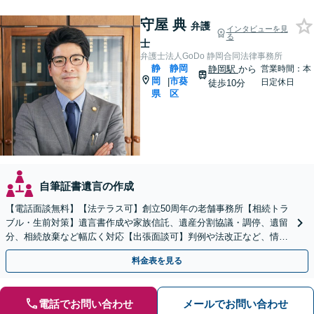
守屋 典
弁護
インタビューを見
る
士
弁護士法人GoDo 静岡合同法律事務所
静
静岡
静岡駅
から
営業時間：本
岡
市葵
|
日定休日
徒歩10分
県
区
自筆証書遺言の作成
【電話面談無料】【法テラス可】創立50周年の老舗事務所【相続トラ
ブル・生前対策】遺言書作成や家族信託、遺産分割協議・調停、遺留
分、相続放棄など幅広く対応【出張面談可】判例や法改正など、情報
を収集し、適切な解決策を提案【静岡駅10分】
料金表を見る
電話でお問い合わせ
メールでお問い合わせ