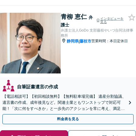
青柳 恵仁
弁
インタビューを
見る
護士
弁護士法人GoDo 支部藤枝やいづ合同法律事
務所
静岡県
藤枝市
営業時間：本日定休日
|
自筆証書遺言の作成
【電話相談可】【初回相談無料】【無料駐車場完備】 遺産分割協議、
遺言書の作成、成年後見など。関連士業ともワンストップで対応可
能！「次に何をすべきか」と一歩先のアクションを常に考え、満足度
の高い解決を目指します
料金表を見る