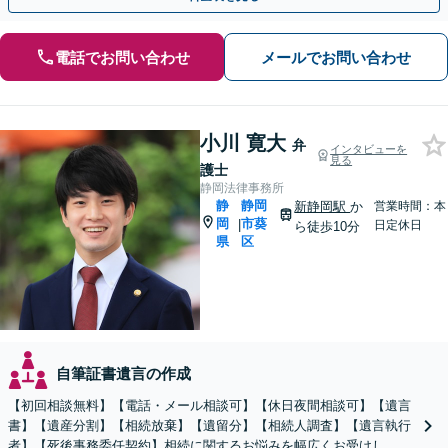
電話でお問い合わせ
メールでお問い合わせ
小川 寛大
弁
インタビューを
見る
護士
静岡法律事務所
静
静岡
新静岡駅
か
営業時間：本
岡
市葵
|
日定休日
ら徒歩10分
県
区
自筆証書遺言の作成
【初回相談無料】【電話・メール相談可】【休日夜間相談可】【遺言
書】【遺産分割】【相続放棄】【遺留分】【相続人調査】【遺言執行
者】【死後事務委任契約】相続に関するお悩みを幅広くお受けし、納