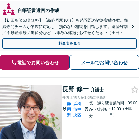
自筆証書遺言の作成
【初回相談60分無料】【新静岡駅10分】相続問題の解決実績多数。相
続専門チームが的確に対応し、損のない相続を目指します。遺産分割
／不動産相続／遺留分など、相続の相談はお任せください【土日・夜
間相談可】登記・税の申告などアフターフォローも対応
料金表を見る
電話でお問い合わせ
メールでお問い合わせ
長野 修一
弁護士
弁護士法人長野法律事務所
第一通り駅
営業時間：09:00
静
浜松
~12:00（土曜
岡
市中
から徒歩9
|
県
央区
日）
分