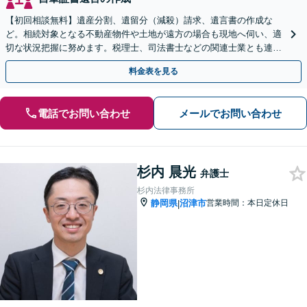
【初回相談無料】遺産分割、遺留分（減殺）請求、遺言書の作成な
ど。相続対象となる不動産物件や土地が遠方の場合も現地へ伺い、適
切な状況把握に努めます。税理士、司法書士などの関連士業とも連携
しワンストップで対応します【新静岡駅直結】
料金表を見る
電話でお問い合わせ
メールでお問い合わせ
杉内 晨光
弁護士
杉内法律事務所
静岡県
沼津市
営業時間：本日定休日
|