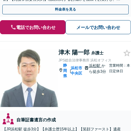
得できる相続の実現を目指します
料金表を見る
電話でお問い合わせ
メールでお問い合わせ
津木 陽一郎
弁護士
JPS総合法律事務所 浜松オフィス
静
浜松駅
か
営業時間：本
浜松市
岡
|
日定休日
ら徒歩3分
中央区
県
自筆証書遺言の作成
【JR浜松駅 徒歩3分】【弁護士歴15年以上】【笑顔ファースト】遺産