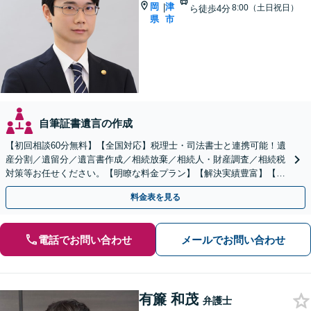
岡
津
|
8:00（土日祝日）
ら徒歩4分
県
市
自筆証書遺言の作成
【初回相談60分無料】【全国対応】税理士・司法書士と連携可能！遺
産分割／遺留分／遺言書作成／相続放棄／相続人・財産調査／相続税
対策等お任せください。【明瞭な料金プラン】【解決実績豊富】【電
話相談可】
料金表を見る
電話でお問い合わせ
メールでお問い合わせ
有簾 和茂
弁護士