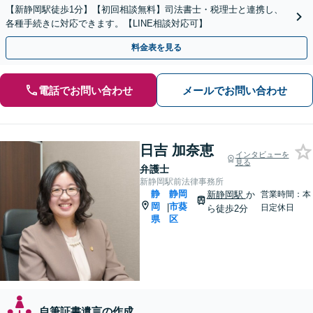
【新静岡駅徒歩1分】【初回相談無料】司法書士・税理士と連携し、
各種手続きに対応できます。【LINE相談対応可】
料金表を見る
電話でお問い合わせ
メールでお問い合わせ
日吉 加奈恵
インタビューを
見る
弁護士
新静岡駅前法律事務所
静
静岡
新静岡駅
か
営業時間：本
岡
市葵
|
日定休日
ら徒歩2分
県
区
自筆証書遺言の作成