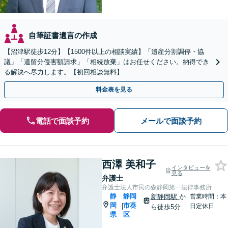
自筆証書遺言の作成
【沼津駅徒歩12分】【1500件以上の相談実績】「遺産分割調停・協
議」「遺留分侵害額請求」「相続放棄」はお任せください。納得でき
る解決へ尽力します。【初回相談無料】
料金表を見る
電話で面談予約
メールで面談予約
西澤 美和子
インタビューを
見る
弁護士
弁護士法人市民の森静岡第一法律事務所
静
静岡
新静岡駅
か
営業時間：本
岡
市葵
|
日定休日
ら徒歩5分
県
区