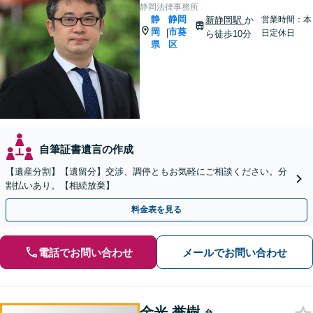
静岡法律事務所
静
静岡
新静岡駅
か
営業時間：本
岡
市葵
|
日定休日
ら徒歩10分
県
区
自筆証書遺言の作成
【遺産分割】【遺留分】交渉、調停ともお気軽にご相談ください。分
割払いあり。【相続放棄】
料金表を見る
電話でお問い合わせ
メールでお問い合わせ
金光 誉樹