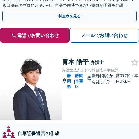
きは法律のプロにおまかせ。自分で解決できない複雑な問題を弁護士
が解決します。
料金表を見る
電話でお問い合わせ
メールでお問い合わせ
青木 皓平
弁護士
弁護士法人ましろ総合法律事務所
静
静岡
新静岡駅
か
営業時間：本
岡
市葵
|
日定休日
ら徒歩1分
県
区
自筆証書遺言の作成