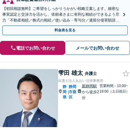
【初回相談無料】ご希望をしっかりうかがい戦略立案します。緻密な
事実認定と交渉力を活かし、依頼者さまに有利な相続ができるよう尽
力「不動産相続／株式の相続／使い込み・寄与分／遺留分侵害額請求
／相続放棄／生前贈与／事業承継」【休日・夜間相談可】
料金表を見る
電話でお問い合わせ
メールでお問い合わせ
雫田 雄太
弁護士
弁護士法人あおい法律事務所
新静岡駅
営業時間：10:00~
静
静岡
18:00（土日祝日）
岡
市葵
から徒歩2
|
県
区
分