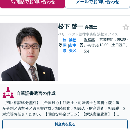
電話でお問い合わせ
メールでお問い合わせ
松下 啓一
弁護士
ベリーベスト法律事務所 浜松オフィス
浜松駅
営業時間：09:30~
静
浜松
18:00（土日祝日）
岡
市中
から徒歩
|
県
央区
5分
自筆証書遺言の作成
【初回相談60分無料】【全国対応】税理士・司法書士と連携可能！遺
産分割／遺留分／遺言書作成／相続放棄／相続人・財産調査／相続税
対策等お任せください。【明瞭な料金プラン】【解決実績豊富】【電
話相談可】
料金表を見る