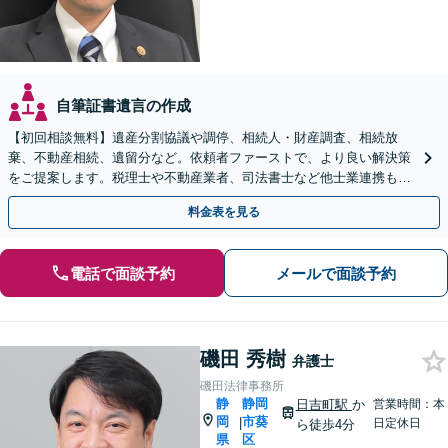
自筆証書遺言の作成
【初回相談無料】遺産分割協議や調停、相続人・財産調査、相続放
棄、不動産相続、遺留分など。依頼者ファーストで、より良い解決策
をご提案します。税理士や不動産業者、司法書士など他士業連携もワ
ンストップで対応【焼津駅2分】
料金表を見る
電話で面談予約
メールで面談予約
磯田 秀樹
弁護士
磯田法律事務所
静
静岡
日吉町駅
か
営業時間：本
岡
市葵
|
日定休日
ら徒歩4分
県
区