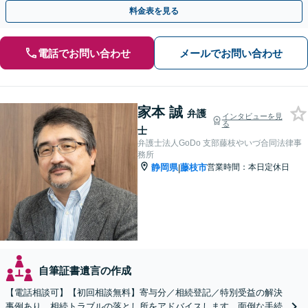
ながらお話を進めます【休日・夜間相談可】
料金表を見る
電話でお問い合わせ
メールでお問い合わせ
家本 誠
弁護
インタビューを見
る
士
弁護士法人GoDo 支部藤枝やいづ合同法律事
務所
静岡県
藤枝市
営業時間：本日定休日
|
自筆証書遺言の作成
【電話相談可】【初回相談無料】寄与分／相続登記／特別受益の解決
事例あり。相続トラブルの落とし所をアドバイスします。面倒な手続