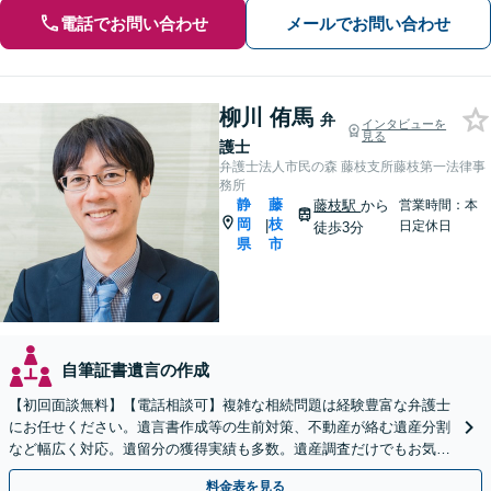
電話でお問い合わせ
メールでお問い合わせ
柳川 侑馬
弁
インタビューを
見る
護士
弁護士法人市民の森 藤枝支所藤枝第一法律事
務所
静
藤
藤枝駅
から
営業時間：本
岡
枝
|
日定休日
徒歩3分
県
市
自筆証書遺言の作成
【初回面談無料】【電話相談可】複雑な相続問題は経験豊富な弁護士
にお任せください。遺言書作成等の生前対策、不動産が絡む遺産分割
など幅広く対応。遺留分の獲得実績も多数。遺産調査だけでもお気軽
に【夜間・休日相談可】【藤枝駅1分】
料金表を見る