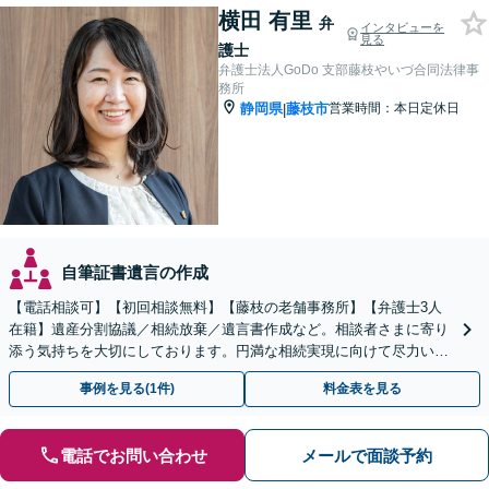
横田 有里
弁
インタビューを
見る
護士
弁護士法人GoDo 支部藤枝やいづ合同法律事
務所
静岡県
藤枝市
営業時間：本日定休日
|
自筆証書遺言の作成
【電話相談可】【初回相談無料】【藤枝の老舗事務所】【弁護士3人
在籍】遺産分割協議／相続放棄／遺言書作成など。相談者さまに寄り
添う気持ちを大切にしております。円満な相続実現に向けて尽力いた
します【藤枝市】【夜間・休日応相談】
事例を見る(1件)
料金表を見る
電話でお問い合わせ
メールで面談予約