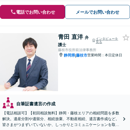
電話でお問い合わせ
メールでお問い合わせ
青田 直洋
弁
インタビューを
見る
護士
藤枝市役所前法律事務所
静岡県
藤枝市
営業時間：本日定休日
|
自筆証書遺言の作成
【電話相談可】【初回相談無料】静岡・藤枝エリアの相続問題を多数
解決。遺産分割や遺留分、相続放棄、不動産相続、遺言書作成など。
皆さまがつまずいていないか、しっかりとコミュニケーションを取り