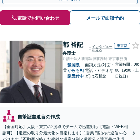
電話でお問い合わせ
メールで面談予約
都 裕記
東京都
インタビュー
を見る
弁護士
弁護士法人新都法律事務所 東京事務所
営業時間：09:
静岡県
面談方法(対面・
からも相
電話・ビデオな
00~19:00（土
談受付中
ど)は応相談
日祝日）
自筆証書遺言の作成
【全国対応】大阪・東京の2拠点でチームで迅速対応【電話・WEB相
談可】【遺産の取り分最大化を目指します】1営業日以内の返信を心
がけます「不動産が絡んだ複雑な遺産分割／遺留分／遺言書の作成・