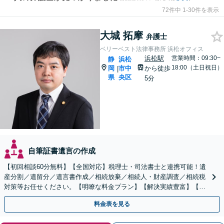
72件中 1-30件を表示
大城 拓摩
弁護士
ベリーベスト法律事務所 浜松オフィス
浜松駅
営業時間：09:30~
静
浜松
18:00（土日祝日）
岡
市中
から徒歩
|
県
央区
5分
自筆証書遺言の作成
【初回相談60分無料】【全国対応】税理士・司法書士と連携可能！遺
産分割／遺留分／遺言書作成／相続放棄／相続人・財産調査／相続税
対策等お任せください。【明瞭な料金プラン】【解決実績豊富】【電
話相談可】
料金表を見る