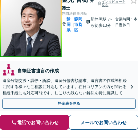
弁
インタビューを
見る
護士
静岡法律事務所
静
静岡
新静岡駅
か
営業時間：本
岡
市葵
|
日定休日
ら徒歩10分
県
区
自筆証書遺言の作成
遺産分割交渉・調停・訴訟、遺留分侵害額請求、遺言書の作成等相続
に関する様々なご相談に対応しています。在日コリアンの方が関わる
相続手続にも対応可能です。しこりの残らない解決を特に意識してい
ます。【新静岡駅10分】
料金表を見る
電話でお問い合わせ
メールでお問い合わせ