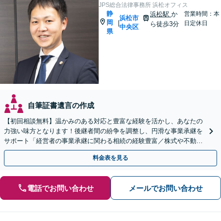
JPS総合法律事務所 浜松オフィス
静
浜松駅
か
営業時間：本
浜松市
岡
|
日定休日
ら徒歩3分
中央区
県
自筆証書遺言の作成
【初回相談無料】温かみのある対応と豊富な経験を活かし、あなたの
力強い味方となります！後継者間の紛争を調整し、円滑な事業承継を
サポート「経営者の事業承継に関わる相続の経験豊富／株式や不動産
の名義変更など、事業承継特有の資産管理の問題に精通」
料金表を見る
電話でお問い合わせ
メールでお問い合わせ