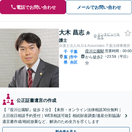
電話でお問い合わせ
メールでお問い合わせ
大木 昌志
弁
インタビューを
見る
護士
弁護士法人ALG＆Associates 千葉法律事務所
葭川公園駅
営業時間：00:00
千
千葉
~23:59（平日）
葉
市中
から徒歩2
|
県
央区
分
公正証書遺言の作成
【『葭川公園駅』徒歩 2 分】【来所・オンライン法律相談30分無料｜
土日祝日相談予約受付｜WEB相談可能】相続財産調査/遺産分割協議/
遺言書作成/相続放棄など、解決のため全力を尽くします
料金表を見る