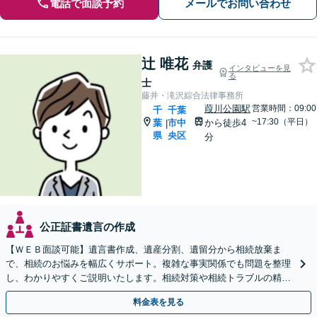
電話で面談予約
メールでお問い合わせ
辻 唯花
弁護
インタビューを見
る
士
藤井・滝沢綜合法律事務所
葭川公園駅
営業時間：09:00
千
千葉
~17:30（平日）
葉
市中
から徒歩4
|
県
央区
分
公正証書遺言の作成
【ＷＥＢ面談可能】遺言書作成、遺産分割、遺留分から相続放棄ま
で、相続のお悩みを幅広くサポート。複雑な事実関係でも問題を整理
し、わかりやすくご説明いたします。相続対策や相続トラブルの精神
的なご負担を減らし、最適な解決を目指します。
料金表を見る