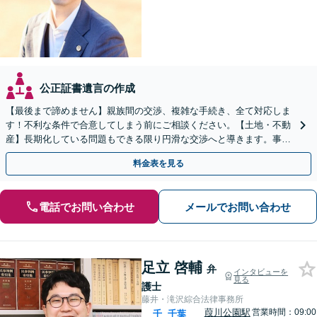
公正証書遺言の作成
【最後まで諦めません】親族間の交渉、複雑な手続き、全て対応しま
す！不利な条件で合意してしまう前にご相談ください。【土地・不動
産】長期化している問題もできる限り円滑な交渉へと導きます。事業
承継／相続放棄も対応可能。【JR千葉駅近く】駐車場あり
料金表を見る
電話でお問い合わせ
メールでお問い合わせ
足立 啓輔
弁
インタビューを
見る
護士
藤井・滝沢綜合法律事務所
葭川公園駅
営業時間：09:00
千
千葉