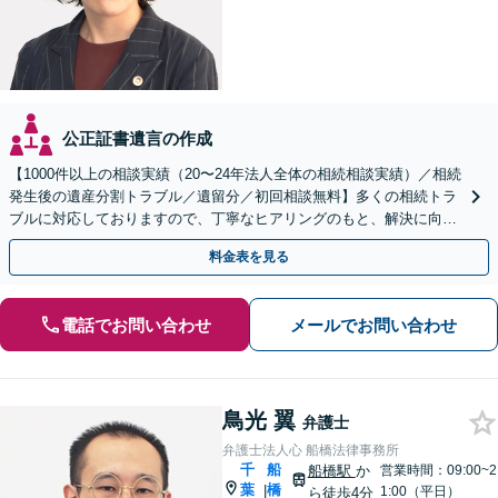
公正証書遺言の作成
【1000件以上の相談実績（20〜24年法人全体の相続相談実績）／相続
発生後の遺産分割トラブル／遺留分／初回相談無料】多くの相続トラ
ブルに対応しておりますので、丁寧なヒアリングのもと、解決に向け
たアドバイス・ご提案をいたします。
料金表を見る
電話でお問い合わせ
メールでお問い合わせ
鳥光 翼
弁護士
弁護士法人心 船橋法律事務所
千
船
船橋駅
か
営業時間：09:00~2
葉
橋
|
1:00（平日）
ら徒歩4分