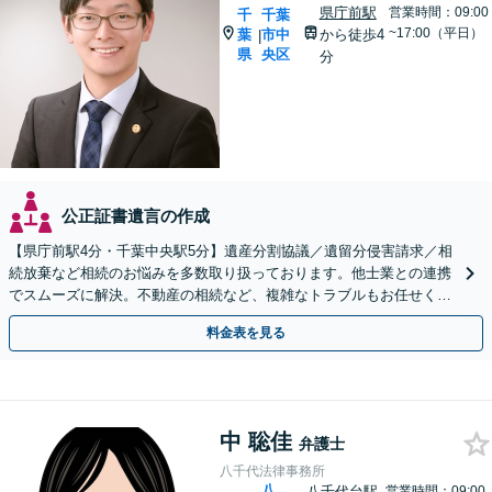
県庁前駅
営業時間：09:00
千
千葉
~17:00（平日）
葉
市中
から徒歩4
|
県
央区
分
公正証書遺言の作成
【県庁前駅4分・千葉中央駅5分】遺産分割協議／遺留分侵害請求／相
続放棄など相続のお悩みを多数取り扱っております。他士業との連携
でスムーズに解決。不動産の相続など、複雑なトラブルもお任せくだ
さい。【初回面談相談30分無料】
料金表を見る
中 聡佳
弁護士
八千代法律事務所
八
八千代台駅
営業時間：09:00