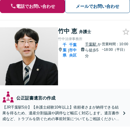
電話でお問い合わせ
メールでお問い合わせ
竹中 恵
弁護士
竹中法律事務所
千葉駅
か
営業時間：10:00
千
千葉
~18:00（平日）
葉
市中
ら徒歩5
|
県
央区
分
公正証書遺言の作成
【JR千葉駅5分】【弁護士経験10年以上】依頼者さまが納得できる結
果を得るため、遺産分割協議や調停など幅広く対応します。遺言書作
成など、トラブルを防ぐための事前対策についてもご相談ください
【初回相談無料】