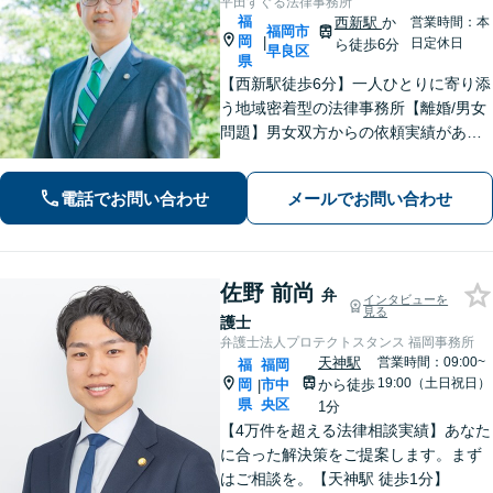
平田すぐる法律事務所
福
西新駅
か
営業時間：本
福岡市
岡
|
日定休日
ら徒歩6分
早良区
県
【西新駅徒歩6分】一人ひとりに寄り添
う地域密着型の法律事務所【離婚/男女
問題】男女双方からの依頼実績があり
【相続/遺言】話が平行線になっていま
せんか？第3者の目線から、さまざまな
電話でお問い合わせ
メールでお問い合わせ
解決方法や選択肢の提示をいたします
佐野 前尚
弁
インタビューを
見る
護士
弁護士法人プロテクトスタンス 福岡事務所
天神駅
営業時間：09:00~
福
福岡
19:00（土日祝日）
岡
市中
から徒歩
|
県
央区
1分
【4万件を超える法律相談実績】あなた
に合った解決策をご提案します。まず
はご相談を。【天神駅 徒歩1分】