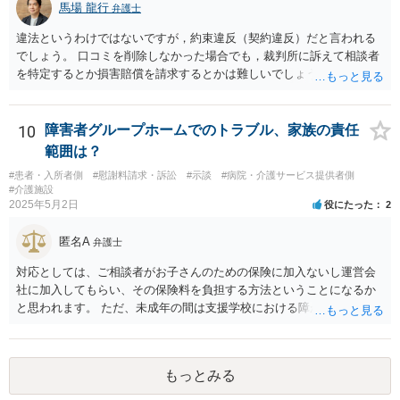
馬場 龍行
弁護士
違法というわけではないですが，約束違反（契約違反）だと言われる
でしょう。 口コミを削除しなかった場合でも，裁判所に訴えて相談者
を特定するとか損害賠償を請求するとかは難しいでしょう。
10
障害者グループホームでのトラブル、家族の責任
範囲は？
#患者・入所者側
#慰謝料請求・訴訟
#示談
#病院・介護サービス提供者側
#介護施設
2025年5月2日
役にたった
2
匿名A
弁護士
対応としては、ご相談者がお子さんのための保険に加入ないし運営会
社に加入してもらい、その保険料を負担する方法ということになるか
と思われます。 ただ、未成年の間は支援学校における障がい児向けの
損害賠償保険があるのですが、成人になってからはそれがあるかどう
かは少し調べてみてはいかがでしょうか。 グループホームは基本的に
要支援者自身が自立して生活する（その責任も負担する）ことを前提
もっとみる
とした支援システムなので、今回のように障がい者による損害や費用
が発生するたびに運営会社が負担するということはシステム的にも経