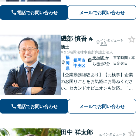
電話でお問い合わせ
メールでお問い合わせ
磯部 慎吾
弁
インタビューを
見る
護士
A＆S福岡法律事務所弁護士法人
福
天神駅
か
営業時間：本
福岡市
岡
|
日定休日
ら徒歩3分
中央区
県
【企業勤務経験あり】【元検事】企業
のお困りごとをお気軽にお尋ねくださ
い。セカンドオピニオンも対応。「企
業法務」や「企業のトラブル」のほか
「社内調査」「刑事事件対応」も得意
電話でお問い合わせ
メールでお問い合わせ
とし、ビジネスと個人を全力で守りま
す。その他幅広いご相談に対応【天神
地下街直結】
田中 祥太郎
インタビューを