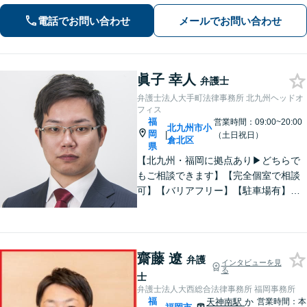
対応可能：通訳を介さず英語で直接サ
電話でお問い合わせ
メールでお問い合わせ
ポート】
眞子 幸人
弁護士
弁護士法人大手町法律事務所 北九州ヘッドオ
フィス
福
営業時間：09:00~20:00
北九州市小
岡
|
（土日祝日）
倉北区
県
【北九州・福岡に拠点あり▶どちらで
もご相談できます】【完全個室で相談
可】【バリアフリー】【駐車場有】法
律問題は様々な角度から問題をとらえ
る必要があります。これまでの経験を
活かした総合力で課題解決をサポート
します。お悩みの方はご相談くださ
齋藤 遼
弁護
インタビューを見
い。
る
士
弁護士法人大西総合法律事務所 福岡事務所
福
天神南駅
か
営業時間：本