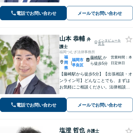
電話でお問い合わせ
メールでお問い合わせ
山本 恭輔
弁
インタビューを
見る
護士
福岡つむぎ法律事務所
福
藤崎駅
か
営業時間：本
福岡市
岡
|
日定休日
ら徒歩5分
早良区
県
【藤崎駅から徒歩5分】【出張相談・オ
ンライン可】どんなことでも、まずは
お気軽にご相談ください。法律相談で
は、まずは相談者の方のお話をじっく
り聞くことが大事だと考えています。
電話でお問い合わせ
メールでお問い合わせ
【明瞭でリーズナブルな料金体制】
塩澄 哲也
弁護士