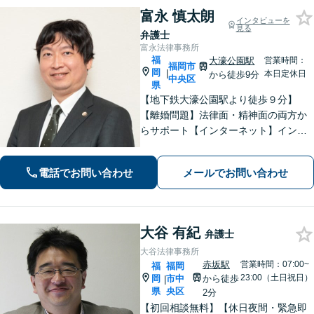
富永 慎太朗
インタビューを
見る
弁護士
富永法律事務所
福
大濠公園駅
営業時間：
福岡市
岡
|
本日定休日
から徒歩9分
中央区
県
【地下鉄大濠公園駅より徒歩９分】
【離婚問題】法律面・精神面の両方か
らサポート【インターネット】インス
タグラムの脅迫を解決した事例など解
決実績多数【休日面談可】【子連れ相
電話でお問い合わせ
メールでお問い合わせ
談可】【初回面談無料】
大谷 有紀
弁護士
大谷法律事務所
赤坂駅
営業時間：07:00~
福
福岡
23:00（土日祝日）
岡
市中
から徒歩
|
県
央区
2分
【初回相談無料】【休日夜間・緊急即