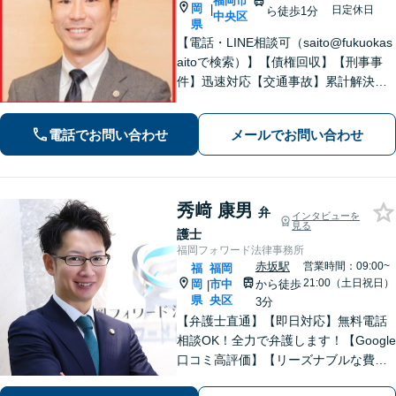
福岡市
岡
|
日定休日
ら徒歩1分
中央区
県
【電話・LINE相談可（saito@fukuokas
aitoで検索）】【債権回収】【刑事事
件】迅速対応【交通事故】累計解決実
績800件以上【顧問業務】【労働事件】
【初回相談無料】【プロ野球選手会公
電話でお問い合わせ
メールでお問い合わせ
認代理人】【九州・中国・沖縄対応】
【天神南駅直結】
秀﨑 康男
弁
インタビューを
見る
護士
福岡フォワード法律事務所
赤坂駅
営業時間：09:00~
福
福岡
21:00（土日祝日）
岡
市中
から徒歩
|
県
央区
3分
【弁護士直通】【即日対応】無料電話
相談OK！全力で弁護します！【Google
口コミ高評価】【リーズナブルな費
用】刑事事件、債務整理、不貞慰謝