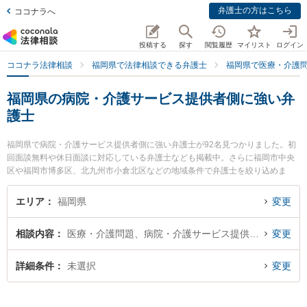
弁護士の方はこちら
ココナラへ
投稿する
探す
閲覧履歴
マイリスト
ログイン
ココナラ法律相談
福岡県で法律相談できる弁護士
福岡県で医療・介護
福岡県の病院・介護サービス提供者側に強い弁
護士
福岡県で病院・介護サービス提供者側に強い弁護士が92名見つかりました。初
回面談無料や休日面談に対応している弁護士なども掲載中。さらに福岡市中央
区や福岡市博多区、北九州市小倉北区などの地域条件で弁護士を絞り込めま
す。医療・介護問題に関係する歯科治療ミスや美容整形のトラブル、産婦人科
の訴訟等の細かな分野での絞り込み検索もでき便利です。特に稲森幸一国際法
エリア
福岡県
変更
律事務所の稲森 幸一弁護士や浜田法律事務所の浜田 宏弁護士、篠原法律事務所
の篠原 一明弁護士のプロフィール情報や弁護士費用、強みなどが注目されてい
相談内容
医療・介護問題、病院・介護サービス提供者側
変更
ます。『福岡県で土日や夜間に発生した病院・介護サービス提供者側のトラブ
ルを今すぐに弁護士に相談したい』『病院・介護サービス提供者側のトラブル
解決の実績豊富な近くの弁護士を検索したい』『初回相談無料で病院・介護サ
詳細条件
未選択
変更
ービス提供者側を法律相談できる福岡県内の弁護士に相談予約したい』などで
お困りの相談者さんにおすすめです。