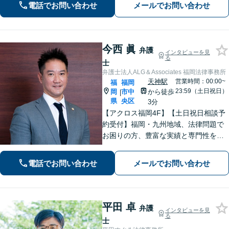
電話でお問い合わせ
メールでお問い合わせ
せるよう全力でサポートします【夜
間・休日相談可】【電話・WEB面談
可】
今西 眞
弁護
インタビューを見
る
士
弁護士法人ALG＆Associates 福岡法律事務所
天神駅
営業時間：00:00~
福
福岡
23:59（土日祝日）
岡
市中
から徒歩
|
県
央区
3分
【アクロス福岡4F】【土日祝日相談予
約受付】福岡・九州地域、法律問題で
お困りの方、豊富な実績と専門性を持
つ弁護士が、ともに解決を目指しま
す。どうぞお気軽にご相談ください。
電話でお問い合わせ
メールでお問い合わせ
平田 卓
弁護
インタビューを見
る
士