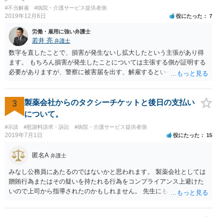
したこと 「せいで」と強調した点が，内藤先生のご指摘なさる「相当
#不当解雇
#病院・介護サービス提供者側
因果関係」です。 手術のミスと関係のないことまでは責任追及ができ
2019年12月6日
役にたった
7
ないということです。 手術のミスの結果，手術前と比べて見た目が著
労働・雇用に強い弁護士
しく悪くなってしまったとか， 手術のミスの結果，入院期間が延びて
若井 亮
弁護士
しまったとかいう事情があれば， 追加請求が可能な余地があります。
数字を直したことで、損害が発生ないし拡大したという主張があり得
ただし，手術代の返金に応じた際に「これ以上金銭の請求はしませ
ます。 もちろん損害が発生したことについては主張する側が証明する
ん」という趣旨の合意をしてしまっていると， 上記の請求は，基本的
必要がありますが、警察に被害届を出す、解雇するといった揺さぶり
には困難となります。
をかけてくる場合があります。 上記のような揺さぶりをかけられるこ
とで、損害の証明なくとも解決金という形で支払に応じてしまうケー
スがあるのでご注意ください。
3
製薬会社からのタクシーチケットと後日の支払い
について。
#示談
#慰謝料請求・訴訟
#病院・介護サービス提供者側
2019年7月1日
役にたった
15
匿名A
弁護士
みなし公務員にあたるのではないかと思われます。 製薬会社としては
贈賄行為またはその疑いを持たれる行為をコンプライアンス上避けた
いので上司から指導されたのかもしれません。 先生にも万一迷惑をか
けることになってはいけないと。