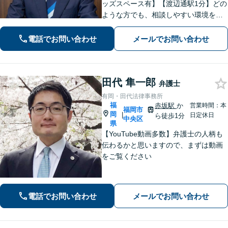
ッズスペース有】【渡辺通駅1分】どの
ような方でも、相談しやすい環境を整
えています。依頼者様に寄り添った対
応を心がけています。【離婚・男女問
電話でお問い合わせ
メールでお問い合わせ
題】DV被害へ積極的に対応。お気軽に
ご相談ください。
田代 隼一郎
弁護士
有岡・田代法律事務所
福
赤坂駅
か
営業時間：本
福岡市
岡
|
日定休日
ら徒歩1分
中央区
県
【YouTube動画多数】弁護士の人柄も
伝わるかと思いますので、まずは動画
をご覧ください
電話でお問い合わせ
メールでお問い合わせ