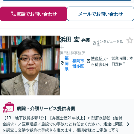
電話でお問い合わせ
メールでお問い合わせ
浜田 宏
弁護
インタビューを見
る
士
浜田法律事務所
福
博多駅
か
営業時間：本
福岡市
岡
|
日定休日
ら徒歩1分
博多区
県
病院・介護サービス提供者側
【JR・地下鉄博多駅1分】【弁護士歴21年以上】Ｂ型肝炎訴訟（給付
金請求）／医療過誤／施設での事故などお任せください。迅速に問題
を調査し交渉や裁判の手続きを進めます。相談者様とご家族に寄り添