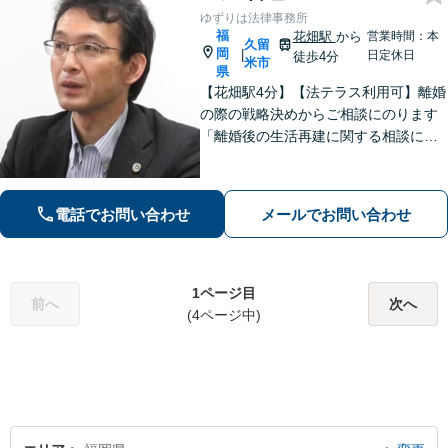
ゆずりは法律事務所
福
花畑駅
から
営業時間：本
久留
岡
|
日定休日
徒歩4分
米市
県
【花畑駅4分】【法テラス利用可】離婚
の際の戦略決めからご相談にのります
「離婚後の生活再建に関する相談に対
応」「不動産オーナー・管理会社さま
からのご相談に対応／滞納家賃の回収
や立ち退き・明け渡しなどの賃貸トラ
電話でお問い合わせ
メールでお問い合わせ
ブル」【顧問契約可】
1ページ目
前へ
次へ
(4ページ中)