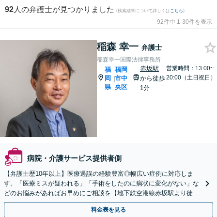
92
人の弁護士が見つかりました
(検索結果について詳しくは
こちら
)
92件中 1-30件を表示
稲森 幸一
弁護士
稲森幸一国際法律事務所
赤坂駅
営業時間：13:00~
福
福岡
20:00（土日祝日）
岡
市中
から徒歩
|
県
央区
1分
病院・介護サービス提供者側
【弁護士歴10年以上】医療過誤の経験豊富◎幅広い症例に対応しま
す。「医療ミスが疑われる」「手術をしたのに病状に変化がない」な
どのお悩みがあればお早めにご相談を【地下鉄空港線赤坂駅より徒歩
1分】【夜間・休日の相談可能】【初回面談30分無料】
料金表を見る