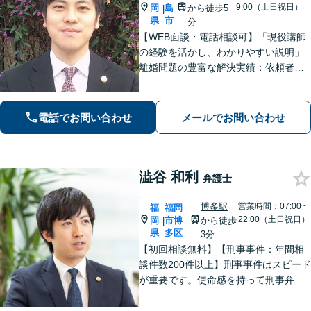
9:00（土日祝日）
岡
島
から徒歩5
|
県
市
分
【WEB面談・電話相談可】「現役講師
の経験を活かし、わかりやすい説明」
離婚問題の豊富な解決実績：依頼者さ
まの立場に立った戦略的なアプローチ
で、離婚問題を解決へと導きます「借
金問題：豊富な相談実績で借金の苦し
電話でお問い合わせ
メールでお問い合わせ
みへの深く共感」ご依頼後は最短で督
促ストップ
澁谷 和利
弁護士
.
博多駅
営業時間：07:00~
福
福岡
22:00（土日祝日）
岡
市博
から徒歩
|
県
多区
3分
【初回相談無料】【刑事事件：年間相
談件数200件以上】刑事事件はスピード
が重要です。使命感を持って刑事弁護
に注力し、依頼者の状況に寄り添いな
がら最善の解決を目指します。【英語