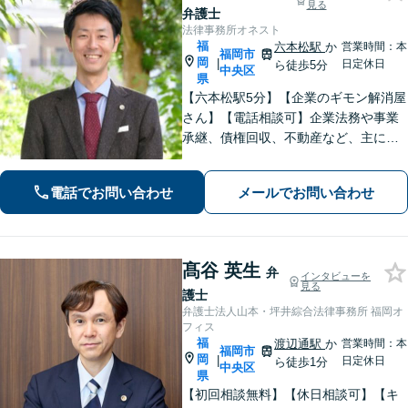
見る
弁護士
法律事務所オネスト
福
六本松駅
か
営業時間：本
福岡市
岡
|
日定休日
ら徒歩5分
中央区
県
【六本松駅5分】【企業のギモン解消屋
さん】【電話相談可】企業法務や事業
承継、債権回収、不動産など、主に企
業側の案件に注力しています。経営者
のみなさまが安心して本業に専念でき
電話でお問い合わせ
メールでお問い合わせ
るよう、法律に関するちょっとした疑
問や悩みも迅速に解消。ぜひご相談く
ださい。
髙谷 英生
弁
インタビューを
見る
護士
弁護士法人山本・坪井綜合法律事務所 福岡オ
フィス
福
渡辺通駅
か
営業時間：本
福岡市
岡
|
日定休日
ら徒歩1分
中央区
県
【初回相談無料】【休日相談可】【キ