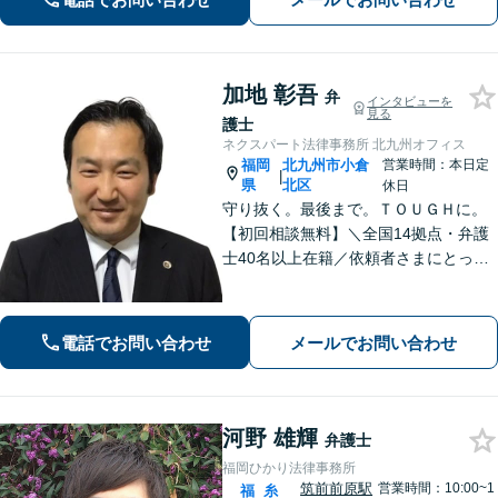
加地 彰吾
弁
インタビューを
見る
護士
ネクスパート法律事務所 北九州オフィス
福岡
北九州市小倉
営業時間：本日定
|
県
北区
休日
守り抜く。最後まで。ＴＯＵＧＨに。
【初回相談無料】＼全国14拠点・弁護
士40名以上在籍／依頼者さまにとって
有利な解決になるよう、最後まで諦め
ずに闘います！借金問題/離婚・男女問
題/相続/交通事故/刑事事件など、ご相
電話でお問い合わせ
メールでお問い合わせ
談ください【夜間・休日対応】
河野 雄輝
弁護士
福岡ひかり法律事務所
筑前前原駅
営業時間：10:00~1
福
糸