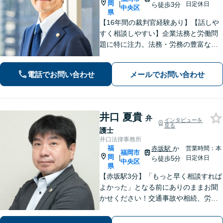
岡
|
日定休日
ら徒歩3分
中央区
県
【16年間の裁判官経験あり】【話しや
すく相談しやすい】企業法務と労働問
題に特に注力。法務・労務の豊富な知
識・経験を基に紛争の予防や早期対応
に努めクライアントの皆さまのビジネ
電話でお問い合わせ
メールでお問い合わせ
スをサポートします。【九州・西日本
エリア対応】
井口 夏貴
弁
インタビューを
見る
護士
井口法律事務所
福
赤坂駅
か
営業時間：本
福岡市
岡
|
日定休日
ら徒歩5分
中央区
県
【赤坂駅3分】「もっと早く相談すれば
よかった」となる前にありのままお聞
かせください！交通事故や相続、労
働、企業法務まで幅広く対応。不安に
寄り添い、納得して次の一歩を踏み出