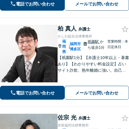
料、債権回収を誠心誠意サポート！お
電話でお問い合わせ
メールでお問い合わせ
気軽にご相談ください！ 【夜間休日対
応】【赤坂駅3分】【天神駅14分】
柏 真人
弁護士
かしわ総合法律事務所
福
祇園駅
か
営業時間：本
福岡市
岡
|
日定休日
ら徒歩1分
博多区
県
【祇園駅1分】【弁護士10年以上・著書
あり】【わかりやすい料金設定】占い
サイト詐欺、熟年離婚に強い。自己破
産や自宅を残す債務整理にも対応。丁
寧なアドバイスに定評あり。出会い系
詐欺、刑事事件（博多警察署まで徒歩5
電話でお問い合わせ
メールでお問い合わせ
分）や相続にも対応。
佐宗 光
弁護士
赤坂協同法律事務所