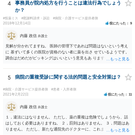
4
事務員が院内処方を行うことは違法行為でしょう
か？
#投薬ミス
#慰謝料請求・訴訟
#病院・介護サービス提供者側
2018年12月14日
役にたった
9
内藤 政信
弁護士
見解が分かれてますね。 医師の管理下であれば問題はないという考え
に 基ずいて多くの医院が資格のない者に薬を出さ せているようです。
調合はだめだがピッキングはいいという意見もあ りますね。 また患者
の負担軽減のために、薬剤師なく院内 処方を積極的に進めてる医者も
いますね。 院外とではかなり金額が低くなるようです。 したがって、
違法とは断じきれないですね。 あなたが罪になることは、まったくあ
5
病院の重複受診に関する法的問題と安全対策は？
りません。 やめるなら、２週間ルールにのっとってやめたほう がいい
でしょう。
#病院・介護サービス提供者側
#患者・入所者側
2021年2月22日
役にたった
11
内藤 政信
弁護士
１，違法にはなりません。 ただし、薬の重複は危険でしょうから、話
はしておく必要はありますね。 ２，罰則はありません。 ３，問題はあ
りません。 ただし、新たな通院先のドクターに、これまでの経緯を話