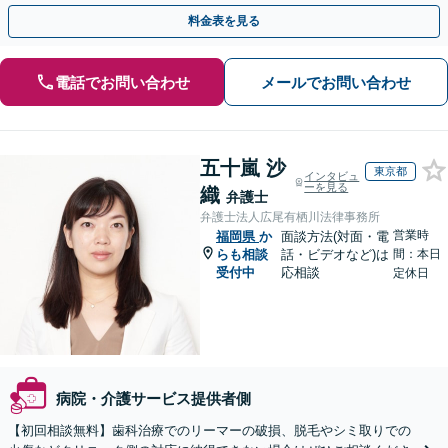
った解決へ【夜間休日相談可】
料金表を見る
電話でお問い合わせ
メールでお問い合わせ
五十嵐 沙
東京都
インタビュ
ーを見る
織
弁護士
弁護士法人広尾有栖川法律事務所
営業時
福岡県
か
面談方法(対面・電
らも相談
話・ビデオなど)は
間：本日
受付中
応相談
定休日
病院・介護サービス提供者側
【初回相談無料】歯科治療でのリーマーの破損、脱毛やシミ取りでの