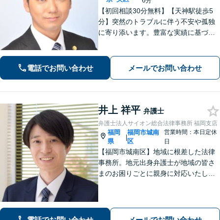
6分
【初回相談30分無料】【天神駅徒歩5
分】突然のトラブルに伴う不安や孤独
に寄り添います。豊富な実績に基づく
迅速かつ的確な弁護で精神的負担を軽
減し、前向きな再出発を支援。数千件
の相談から培った確かな交渉力であな
電話でお問い合わせ
メールでお問い合わせ
たを守り抜きます。【LINE予約可】
井上 祥平
弁護士
弁護士法人サイオン総合法律事務所 福岡支店
福岡
福岡市城南
営業時間：本日定休
|
県
区
日
【福岡市城南区】地域に根差した法律
事務所。地元出身弁護士が地域の皆さ
まのお困りごとに親身に対応いたしま
す。【話しやすさを大事に】お気軽に
ご相談ください【友丘３丁目バス停目
の前・駐車場あり】
電話でお問い合わせ
メールでお問い合わせ