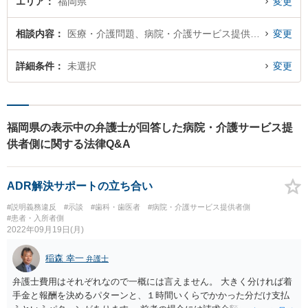
エリア
福岡県
変更
相談内容
医療・介護問題、病院・介護サービス提供者側
変更
詳細条件
未選択
変更
福岡県の表示中の弁護士が回答した病院・介護サービス提
供者側に関する法律Q&A
ADR解決サポートの立ち合い
#説明義務違反
#示談
#歯科・歯医者
#病院・介護サービス提供者側
#患者・入所者側
2022年09月19日(月)
稲森 幸一
弁護士
弁護士費用はそれぞれなので一概には言えません。 大きく分ければ着
手金と報酬を決めるパターンと、１時間いくらでかかった分だけ支払