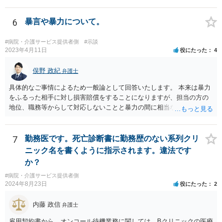
しておくこと になります。
6
暴言や暴力について。
#病院・介護サービス提供者側
#示談
2023年4月11日
役にたった
4
俣野 政紀
弁護士
具体的なご事情によるため一般論として回答いたします。 本来は暴力
をふるった相手に対し損害賠償をすることになりますが、担当の方の
地位、職務等からして対応しないことと暴力の間に相当な関連性（因
果関係）があれば担当の方に対し損害賠償を請求できます。
7
勤務医です。死亡診断書に勤務歴のない系列クリ
ニック名を書くように指示されます。違法です
か？
#病院・介護サービス提供者側
2024年8月23日
役にたった
2
内藤 政信
弁護士
雇用契約書から、オンコール待機業務に関しては、Bクリニックの医療