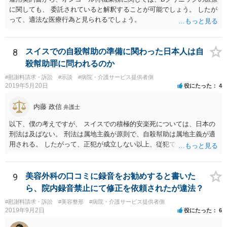
に関しても、 委託されていると解釈することが可能でしょう。 したが
って、適法な医療行為と見られるでしょう。
8
スイスでの自殺幇助の準備に関わった日本人は自
殺幇助罪に問われるのか
#慰謝料請求・訴訟
#示談
#病院・介護サービス提供者側
2019年5月20日
役にたった
4
内藤 政信
弁護士
以下、僕の考えですが、 スイスでの積極的安楽死については、日本の
刑法は及ばない。 刑法は属地主義が原則で、自殺幇助は属地主義が適
用される。 したがって、正犯が成立しない以上、従犯である幇助は成
立しな い。 スイスの法律はしりませんが、 おそらく幇助者が問われ
ることはないでしょう。 ほかに日本で成立するような犯罪はないでし
ょう。 遺灰についてはわかりません。おそらく薬物の検査はあるかも
9
美容外科の口コミに録音をお勧めすると書いた
し れませんが、禁製品にはあたらないでしょう。
ら、院内録音禁止にて修正を依頼されたが違法？
#慰謝料請求・訴訟
#美容整形
#病院・介護サービス提供者側
2019年9月2日
役にたった
6