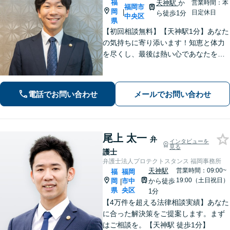
福
天神駅
か
営業時間：本
福岡市
岡
|
日定休日
ら徒歩1分
中央区
県
【初回相談無料】【天神駅1分】あなた
の気持ちに寄り添います！知恵と体力
を尽くし、最後は熱い心であなたをサ
ポート。悩みが法律問題か分からなく
ても大丈夫です。ご友人に話すような
雑談感覚で気軽にご相談ください。
電話でお問い合わせ
メールでお問い合わせ
【夜間・休日相談可】
尾上 太一
弁
インタビューを
見る
護士
弁護士法人プロテクトスタンス 福岡事務所
天神駅
営業時間：09:00~
福
福岡
19:00（土日祝日）
岡
市中
から徒歩
|
県
央区
1分
【4万件を超える法律相談実績】あなた
に合った解決策をご提案します。まず
はご相談を。【天神駅 徒歩1分】