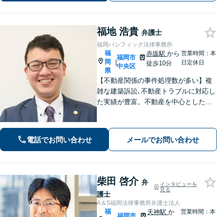
福地 浩貴
弁護士
福岡パシフィック法律事務所
福
赤坂駅
から
営業時間：本
福岡市
岡
|
日定休日
徒歩10分
中央区
県
【不動産関係の事件処理数が多い】複
雑な建築訴訟､不動産トラブルに対応し
た実績が豊富。不動産を中心とした相
続トラブルにも多く対応【顧問弁護
士】業績にも影響する中小企業関係の
法務、顧客とのトラブル、予防法務も
電話でお問い合わせ
メールでお問い合わせ
お任せ【六本松駅2分】
柴田 啓介
弁
インタビューを
見る
護士
A＆S福岡法律事務所弁護士法人
福
天神駅
か
営業時間：本
福岡市