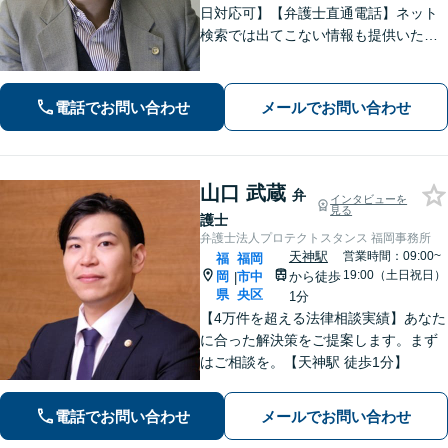
日対応可】【弁護士直通電話】ネット
検索では出てこない情報も提供いたし
ます。依頼者の方を守るために尽力し
ますので、他の弁護士に断られた案件
でも諦めずに是非一度ご相談くださ
電話でお問い合わせ
メールでお問い合わせ
い。【福岡市中央区赤坂駅徒歩２分】
山口 武蔵
弁
インタビューを
見る
護士
弁護士法人プロテクトスタンス 福岡事務所
天神駅
営業時間：09:00~
福
福岡
19:00（土日祝日）
岡
市中
から徒歩
|
県
央区
1分
【4万件を超える法律相談実績】あなた
に合った解決策をご提案します。まず
はご相談を。【天神駅 徒歩1分】
電話でお問い合わせ
メールでお問い合わせ