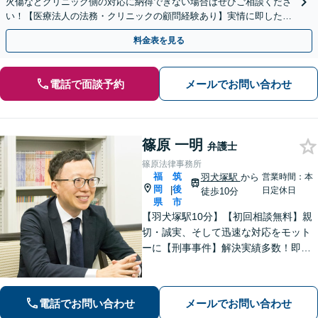
火傷などクリニック側の対応に納得できない場合はぜひご相談くださ
い！【医療法人の法務・クリニックの顧問経験あり】実情に即したア
ドバイスで、納得のできるトラブルの解決を目指します。
料金表を見る
電話で面談予約
メールでお問い合わせ
篠原 一明
弁護士
篠原法律事務所
福
筑
羽犬塚駅
から
営業時間：本
岡
後
|
日定休日
徒歩10分
県
市
【羽犬塚駅10分】【初回相談無料】親
切・誠実、そして迅速な対応をモット
ーに【刑事事件】解決実績多数！即時
接見可。被害者感情にも配慮し、円滑
な解決を図ります【離婚問題】将来の
選択肢と法的権利を明確にし、納得の
電話でお問い合わせ
メールでお問い合わせ
いく決断ができるよう支援いたします