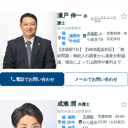
瀬戸 伸一
弁
インタビューを
見る
護士
瀬戸法律事務所
福
赤坂駅
か
営業時間：本
福岡市
岡
|
日定休日
ら徒歩7分
中央区
県
【赤坂駅7分】【WEB面談対応】「相
続問題：相続人の調査から遺産分割協
議、場合によっては調停や審判まで、
どの段階からでもサポートいたしま
す」「インターネット：掲示板やSN
電話でお問い合わせ
メールでお問い合わせ
S、ブログでの誹謗中傷に対する削除請
求・発信者情報開示請求に豊富な経験
あり」
成瀨 潤
弁護士
福岡弁護士法律事務所
天神駅
営業時間：09:00~
福
福岡
22:00（土日祝日）
岡
市中
から徒歩
|
県
央区