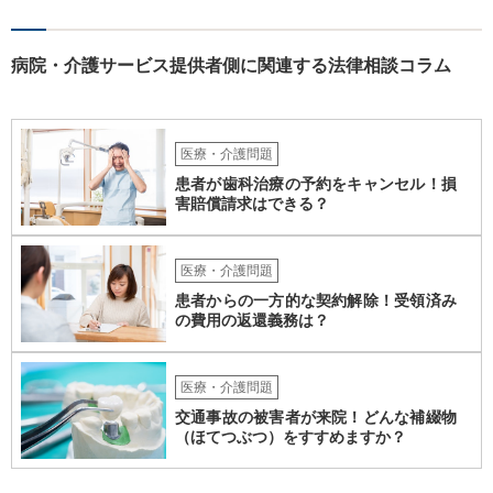
営的にも不可能に近いと思います。 なかなか重度になってくると受入
れてくれるグループホームも少ないのでおっしゃるように揉めない方
がよく、むしろ職員を増やして対応するとのことで悪くない対応のグ
病院・介護サービス提供者側に関連する法律相談コラム
ループホームの方だとも思います。 なので、方法としては冒頭のよう
に保険しかないかなと思いますが、成人の障がい者向けの損害保険が
あるかどうかですね。 あと、家での生活では出なかった他害行動（暴
力）がでたというお話ですが、それは、現在のグループホームの生活
医療・介護問題
に対するお子さんのストレスが出ている可能性も高いところです。 な
患者が歯科治療の予約をキャンセル！損
ので、まだそのグループホームに入って日が浅いなどの場合には、も
害賠償請求はできる？
う少し様子を見るしかありませんが、時間が経っているのに２度目の
他害行動があったということであれば、問題は思ったより深刻かもし
れません。 いずれにせよ、一度職員の方と暴力が生じた際の事実経緯
医療・介護問題
を確認し、またその直近に何か変化がなかったかなどのお子さんの障
患者からの一方的な契約解除！受領済み
がい特性に照らした原因分析をしてみると再発防止策が浮かぶかもし
の費用の返還義務は？
れません。
医療・介護問題
交通事故の被害者が来院！どんな補綴物
（ほてつぶつ）をすすめますか？