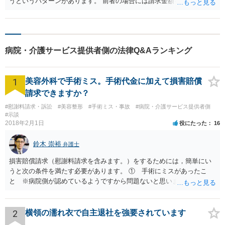
うというパターンがあります。 前者の場合には請求金額をもとに例え
ば請求金額の５％が着手金、取れた額の１０％が報酬という感じにな
ります。 時間で決める場合には、１時間当たり１万５０００円から２
万円くらいでしょうか。 他の弁護士の意見も聞いたほうがいいかもし
れません。 最近はホームページに明確に料金が書いてある事務所も多
病院・介護サービス提供者側の法律Q&Aランキング
いのでいくつか見てみたらどうでしょうか。
1
美容外科で手術ミス。手術代金に加えて損害賠償
請求できますか？
#慰謝料請求・訴訟
#美容整形
#手術ミス・事故
#病院・介護サービス提供者側
#示談
2018年2月1日
役にたった
16
鈴木 崇裕
弁護士
損害賠償請求（慰謝料請求を含みます。）をするためには，簡単にい
うと次の条件を満たす必要があります。 ① 手術にミスがあったこ
と ※病院側が認めているようですから問題ないと思います。 ② 手
術のミスの「せいで」仕事を休まなければならなくなったこと ③ 手
術のミスの「せいで」マスクが外せなくなったこと ④ 仕事を休まな
ければならなくなった「せいで」休業損害が発生したこと ⑤ マスク
2
横領の濡れ衣で自主退社を強要されています
を外せなくなった「せいで」経済的に評価できる精神的な損害が発生