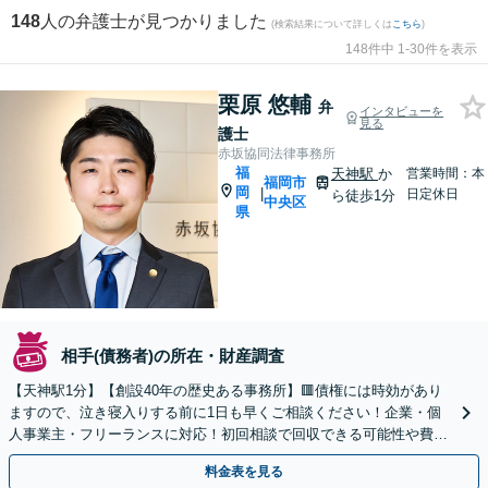
148
人の弁護士が見つかりました
(検索結果について詳しくは
こちら
)
148件中 1-30件を表示
栗原 悠輔
弁
インタビューを
見る
護士
赤坂協同法律事務所
福
天神駅
か
営業時間：本
福岡市
岡
|
日定休日
ら徒歩1分
中央区
県
相手(債務者)の所在・財産調査
【天神駅1分】【創設40年の歴史ある事務所】🟥債権には時効があり
ますので、泣き寝入りする前に1日も早くご相談ください！企業・個
人事業主・フリーランスに対応！初回相談で回収できる可能性や費用
などをご説明します【夜間・休日対応可】
料金表を見る