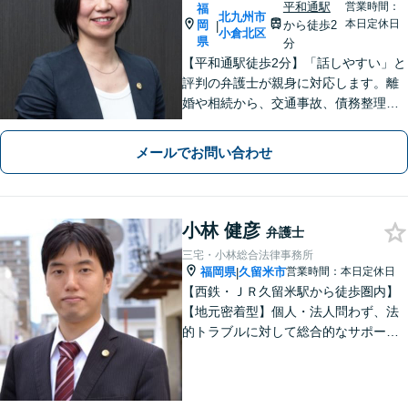
平和通駅
営業時間：
福
北九州市
本日定休日
岡
から徒歩2
|
小倉北区
県
分
【平和通駅徒歩2分】「話しやすい」と
評判の弁護士が親身に対応します。離
婚や相続から、交通事故、債務整理、
企業法務まで幅広い解決実績あり。1児
の母としての視点も活かし、不安に寄
メールでお問い合わせ
り添った丁寧なご説明をお約束しま
す。まずはお気軽にご相談ください。
小林 健彦
弁護士
三宅・小林総合法律事務所
福岡県
久留米市
営業時間：本日定休日
|
【西鉄・ＪＲ久留米駅から徒歩圏内】
【地元密着型】個人・法人問わず、法
的トラブルに対して総合的なサポート
ができる体制を整えている事務所で
す。相手側との交渉や調停、裁判など
最後まで粘り強く対応いたします。