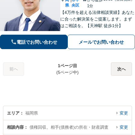
|
県
央区
1分
【4万件を超える法律相談実績】あなた
に合った解決策をご提案します。まず
はご相談を。【天神駅 徒歩1分】
電話でお問い合わせ
メールでお問い合わせ
1ページ目
前へ
次へ
(5ページ中)
エリア
福岡県
変更
相談内容
債権回収、相手(債務者)の所在・財産調査
変更