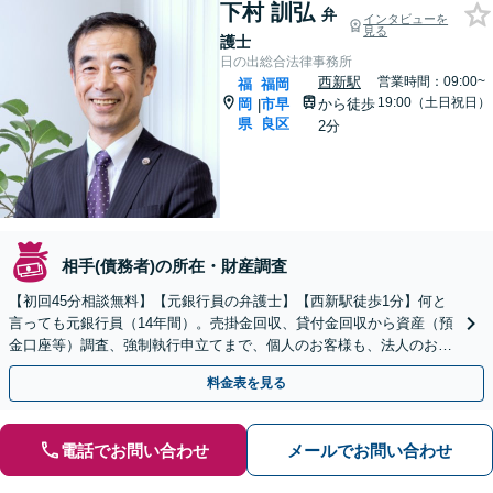
下村 訓弘
弁
インタビューを
見る
護士
日の出総合法律事務所
西新駅
営業時間：09:00~
福
福岡
19:00（土日祝日）
岡
市早
から徒歩
|
県
良区
2分
相手(債務者)の所在・財産調査
【初回45分相談無料】【元銀行員の弁護士】【西新駅徒歩1分】何と
言っても元銀行員（14年間）。売掛金回収、貸付金回収から資産（預
金口座等）調査、強制執行申立てまで、個人のお客様も、法人のお客
様も、債権回収のことなら当事務所にご相談ください。
料金表を見る
電話でお問い合わせ
メールでお問い合わせ