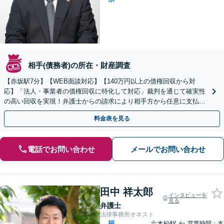
相手(債務者)の所在・財産調査
【赤坂駅7分】【WEB面談対応】【140万円以上の債権回収から対
応】「法人・事業者の債権回収に特化して対応」裁判を通じて確実性
の高い回収を実現！弁護士からの請求により相手方から任意に支払わ
れるケースも多数あり「企業法務から債権回収まで」
料金表を見る
電話でお問い合わせ
メールでお問い合わせ
田中 祥太郎
インタビューを
見る
弁護士
法律事務所オネスト
福
六本松駅
か
営業時間：本