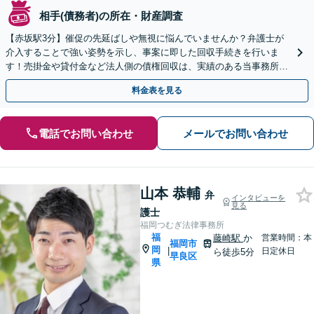
相手(債務者)の所在・財産調査
【赤坂駅3分】催促の先延ばしや無視に悩んでいませんか？弁護士が
介入することで強い姿勢を示し、事案に即した回収手続きを行いま
す！売掛金や貸付金など法人側の債権回収は、実績のある当事務所へ
ご相談ください【夜間・休日相談可】【電話・WEB面談可】
料金表を見る
電話でお問い合わせ
メールでお問い合わせ
山本 恭輔
弁
インタビューを
見る
護士
福岡つむぎ法律事務所
福
藤崎駅
か
営業時間：本
福岡市
岡
|
日定休日
ら徒歩5分
早良区
県