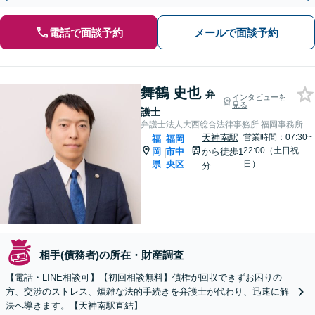
電話で面談予約
メールで面談予約
舞鶴 史也
弁
インタビューを
見る
護士
弁護士法人大西総合法律事務所 福岡事務所
天神南駅
営業時間：07:30~
福
福岡
22:00（土日祝
岡
市中
から徒歩1
|
県
央区
日）
分
相手(債務者)の所在・財産調査
【電話・LINE相談可】【初回相談無料】債権が回収できずお困りの
方、交渉のストレス、煩雑な法的手続きを弁護士が代わり、迅速に解
決へ導きます。【天神南駅直結】