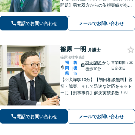
問題】男女双方からの依頼実績があり
【相続/遺言】話が平行線になっていま
せんか？第3者の目線から、さまざまな
電話でお問い合わせ
メールでお問い合わせ
解決方法や選択肢の提示をいたします
篠原 一明
弁護士
篠原法律事務所
福
筑
羽犬塚駅
から
営業時間：本
岡
後
|
日定休日
徒歩10分
県
市
【羽犬塚駅10分】【初回相談無料】親
切・誠実、そして迅速な対応をモット
ーに【刑事事件】解決実績多数！即時
接見可。被害者感情にも配慮し、円滑
な解決を図ります【離婚問題】将来の
選択肢と法的権利を明確にし、納得の
電話でお問い合わせ
メールでお問い合わせ
いく決断ができるよう支援いたします