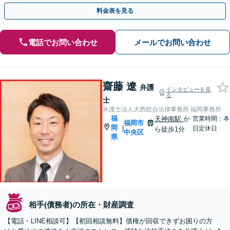
料金表を見る
電話でお問い合わせ
メールでお問い合わせ
齋藤 遼
弁護
インタビューを見
る
士
弁護士法人大西総合法律事務所 福岡事務所
福
天神南駅
か
営業時間：本
福岡市
岡
|
日定休日
ら徒歩1分
中央区
県
相手(債務者)の所在・財産調査
【電話・LINE相談可】【初回相談無料】債権が回収できずお困りの方