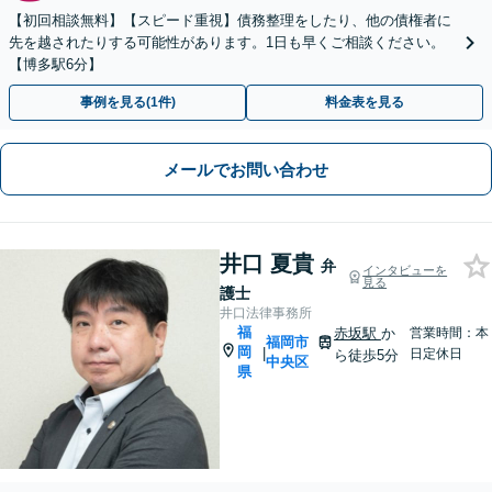
【初回相談無料】【スピード重視】債務整理をしたり、他の債権者に
先を越されたりする可能性があります。1日も早くご相談ください。
【博多駅6分】
事例を見る(1件)
料金表を見る
メールでお問い合わせ
井口 夏貴
弁
インタビューを
見る
護士
井口法律事務所
福
赤坂駅
か
営業時間：本
福岡市
岡
|
日定休日
ら徒歩5分
中央区
県