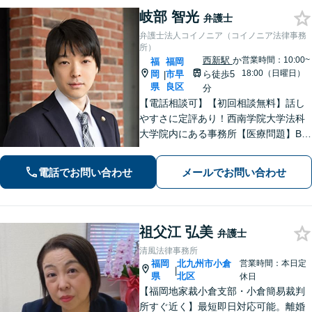
岐部 智光
弁護士
弁護士法人コイノニア（コイノニア法律事務
所）
西新駅
か
営業時間：10:00~
福
福岡
18:00（日曜日）
岡
市早
ら徒歩5
|
県
良区
分
【電話相談可】【初回相談無料】話し
やすさに定評あり！西南学院大学法科
大学院内にある事務所【医療問題】B型
肝炎に強い弁護士【借金問題】債務整
理の解決実績100件以上【刑事事件】粘
電話でお問い合わせ
メールでお問い合わせ
り強い交渉。迅速に接見します【当
日・夜間面談可】【完全個室】【西新
駅5分】
祖父江 弘美
弁護士
清風法律事務所
福岡
北九州市小倉
営業時間：本日定
|
県
北区
休日
【福岡地家裁小倉支部・小倉簡易裁判
所すぐ近く】最短即日対応可能。離婚