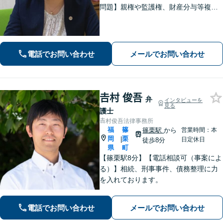
問題】親権や監護権、財産分与等複雑
化する問題に解決後も見据えたアドバ
イス【相続・遺言】総合商社での社会
人経験や調停委員の経験で培った調整
力と交渉力を強みに円満な相続へ。
電話でお問い合わせ
メールでお問い合わせ
𠮷村 俊吾
弁
インタビューを
見る
護士
𠮷村俊吾法律事務所
福
篠
篠栗駅
から
営業時間：本
岡
栗
|
日定休日
徒歩8分
県
町
【篠栗駅8分】【電話相談可（事案によ
る）】相続、刑事事件、債務整理に力
を入れております。
電話でお問い合わせ
メールでお問い合わせ