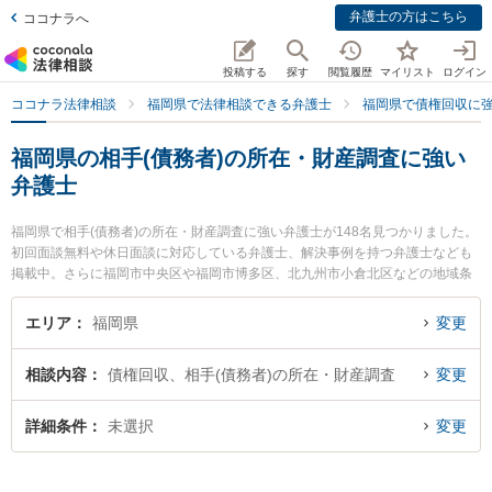
弁護士の方はこちら
ココナラへ
投稿する
探す
閲覧履歴
マイリスト
ログイン
ココナラ法律相談
福岡県で法律相談できる弁護士
福岡県で債権回収に
福岡県の相手(債務者)の所在・財産調査に強い
弁護士
福岡県で相手(債務者)の所在・財産調査に強い弁護士が148名見つかりました。
初回面談無料や休日面談に対応している弁護士、解決事例を持つ弁護士なども
掲載中。さらに福岡市中央区や福岡市博多区、北九州市小倉北区などの地域条
件で弁護士を絞り込めます。債権回収に関係する売掛金回収や債権回収代行、
債権の時効中断等の細かな分野での絞り込み検索もでき便利です。特に赤坂協
エリア
福岡県
変更
同法律事務所の栗原 悠輔弁護士や弁護士法人大西総合法律事務所 福岡事務所の
舞鶴 史也弁護士、弁護士法人大西総合法律事務所 福岡事務所の齋藤 遼弁護士
相談内容
債権回収、相手(債務者)の所在・財産調査
変更
のプロフィール情報や弁護士費用、強みなどが注目されています。『福岡県で
土日や夜間に発生した相手(債務者)の所在・財産調査のトラブルを今すぐに弁護
士に相談したい』『相手(債務者)の所在・財産調査のトラブル解決の実績豊富な
詳細条件
未選択
変更
近くの弁護士を検索したい』『初回相談無料で相手(債務者)の所在・財産調査を
法律相談できる福岡県内の弁護士に相談予約したい』などでお困りの相談者さ
んにおすすめです。