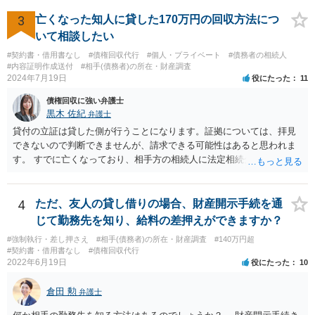
3
亡くなった知人に貸した170万円の回収方法につ
いて相談したい
#契約書・借用書なし
#債権回収代行
#個人・プライベート
#債務者の相続人
#内容証明作成送付
#相手(債務者)の所在・財産調査
2024年7月19日
役にたった
11
債権回収に強い弁護士
黒木 佐紀
弁護士
貸付の立証は貸した側が行うことになります。証拠については、拝見
できないので判断できませんが、請求できる可能性はあると思われま
す。 すでに亡くなっており、相手方の相続人に法定相続分に応じて請
求していくことになりますが、相続人が相続放棄すると請求すること
が難しくなります。 お早めに相続人に請求していくか、それが難しい
場合は、弁護士に相談されるのがよろしいかと思います。
4
ただ、友人の貸し借りの場合、財産開示手続を通
じて勤務先を知り、給料の差押えができますか？
#強制執行・差し押さえ
#相手(債務者)の所在・財産調査
#140万円超
#契約書・借用書なし
#債権回収代行
2022年6月19日
役にたった
10
倉田 勲
弁護士