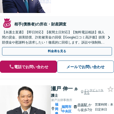
相手(債務者)の所在・財産調査
【弁護士直通】【即日対応】【夜間土日対応】【無料電話相談】個人
間の貸金、損害賠償、詐欺被害金の回収【Google口コミ高評価】損害
賠償金や慰謝料を請求したい！徹底的に回収します。訴訟や強制執行
になった際も徹底的に対応していきます。
料金表を見る
電話でお問い合わせ
メールでお問い合わせ
瀬戸 伸一
弁
インタビューを
見る
護士
瀬戸法律事務所
福
赤坂駅
か
営業時間：本
福岡市
岡
|
日定休日
ら徒歩7分
中央区
県