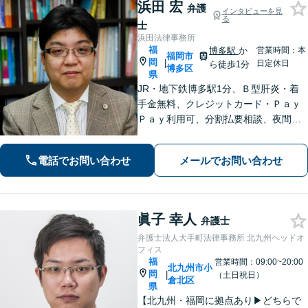
浜田 宏
弁護
インタビューを見
る
士
浜田法律事務所
福
博多駅
か
営業時間：本
福岡市
岡
|
日定休日
ら徒歩1分
博多区
県
JR・地下鉄博多駅1分、Ｂ型肝炎・着
手金無料、クレジットカード・Ｐａｙ
Ｐａｙ利用可、分割払要相談、夜間・
休日相談可（要事前予約）、弁護士歴2
1年。インターネット問題、医療、離
電話でお問い合わせ
メールでお問い合わせ
婚、相続、後見、交通事故、借金、労
働、民事全般取扱い
眞子 幸人
弁護士
弁護士法人大手町法律事務所 北九州ヘッドオ
フィス
福
営業時間：09:00~20:00
北九州市小
岡
|
（土日祝日）
倉北区
県
【北九州・福岡に拠点あり▶どちらで