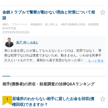
金銭トラブルで警察が動かない理由と対策について相
談
#個人・プライベート
#強制執行・差し押さえ
#相手(債務者)の所在・財産調査
#140万円超
2025年09月03日(水)
瀬戸 伸一
弁護士
単にお金を貸したが返してもらえないというのは、犯罪ではなく、警
察は犯罪でなければ捜査できないため、動きません。いわゆる民事不
介入というものです。 最初から返す意思がなかった場合は詐欺罪にな
りますが、最初から返す意思がなかったかについては、一般に立証が
難しく明確な証拠がないと警察も動きにくいのではないかと思われま
す。 回収を急ぎたいのであれば、相手方に対して訴訟提起をし、判決
を得てから相手方名義の預金口座に強制執行をするという方法になり
相手(債務者)の所在・財産調査の法律Q&Aランキング
ますが、相手方がヤミ金をしていたということから、相手方名義の預
金口座にはお金は入っていないのではないかと推察いたします。
1
居場所のわからない相手に貸したお金を回収(債
権回収)できますか？