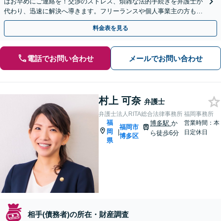
はお早めにご連絡を！交渉のストレス、煩雑な法的手続きを弁護士が
代わり、迅速に解決へ導きます。フリーランスや個人事業主の方もご
相談ください【天神南駅直結】
料金表を見る
電話でお問い合わせ
メールでお問い合わせ
村上 可奈
弁護士
弁護士法人RITA総合法律事務所 福岡事務所
福
博多駅
か
営業時間：本
福岡市
岡
|
日定休日
ら徒歩6分
博多区
県
相手(債務者)の所在・財産調査