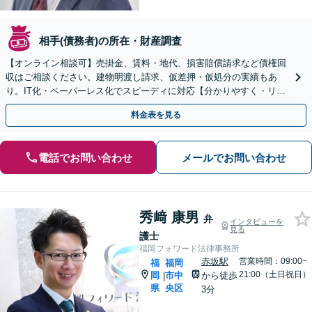
相手(債務者)の所在・財産調査
【オンライン相談可】売掛金、賃料・地代、損害賠償請求など債権回
収はご相談ください。建物明渡し請求、仮差押・仮処分の実績もあ
り。IT化・ペーパーレス化でスピーディに対応【分かりやすく・リー
ズナブルな料金設定】【藤崎駅徒歩5分】【弁護士歴7年】
料金表を見る
電話でお問い合わせ
メールでお問い合わせ
秀﨑 康男
弁
インタビューを
見る
護士
福岡フォワード法律事務所
赤坂駅
営業時間：09:00~
福
福岡
21:00（土日祝日）
岡
市中
から徒歩
|
県
央区
3分