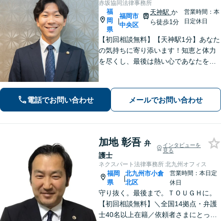
赤坂協同法律事務所
福
天神駅
か
営業時間：本
福岡市
岡
|
日定休日
ら徒歩1分
中央区
県
【初回相談無料】【天神駅1分】あなた
の気持ちに寄り添います！知恵と体力
を尽くし、最後は熱い心であなたをサ
ポート。悩みが法律問題か分からなく
ても大丈夫です。ご友人に話すような
雑談感覚で気軽にご相談ください。
電話でお問い合わせ
メールでお問い合わせ
【夜間・休日相談可】
加地 彰吾
弁
インタビューを
見る
護士
ネクスパート法律事務所 北九州オフィス
福岡
北九州市小倉
営業時間：本日定
|
県
北区
休日
守り抜く。最後まで。ＴＯＵＧＨに。
【初回相談無料】＼全国14拠点・弁護
士40名以上在籍／依頼者さまにとって