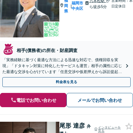
福
六本松駅
か
営業時間：本
福岡市
岡
|
日定休日
ら徒歩5分
中央区
県
相手(債務者)の所在・財産調査
「実務経験に基づく最適な方法による迅速な対応で、債権回収を実
現」「ドタキャン対策に特化したサービスも運営」相手の属性に応じ
た最適な交渉を心がけています「任意交渉や仮差押えから訴訟提起、
強制執行まで対応」【WEB面談対応】【休日・夜間相談可】
料金表を見る
電話でお問い合わせ
メールでお問い合わせ
尾形 達彦
弁
インタビューを
見る