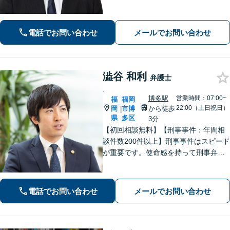
有利な解決になるよう、最後まで諦め
ずに闘います！借金問題/離婚・男女問
題/相続/交通事故/刑事事件など、ご相
電話でお問い合わせ
メールでお問い合わせ
談ください【夜間・休日対応】
澁谷 和利
弁護士
.
博多駅
営業時間：07:00~
福
福岡
22:00（土日祝日）
岡
市博
から徒歩
|
県
多区
3分
【初回相談無料】【刑事事件：年間相
談件数200件以上】刑事事件はスピード
が重要です。使命感を持って刑事弁護
に注力し、依頼者の状況に寄り添いな
がら最善の解決を目指します。【英語
対応可能：通訳を介さず英語で直接サ
電話でお問い合わせ
メールでお問い合わせ
ポート】