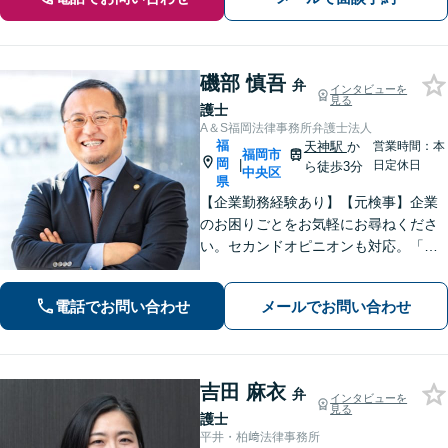
磯部 慎吾
弁
インタビューを
見る
護士
A＆S福岡法律事務所弁護士法人
福
天神駅
か
営業時間：本
福岡市
岡
|
日定休日
ら徒歩3分
中央区
県
【企業勤務経験あり】【元検事】企業
のお困りごとをお気軽にお尋ねくださ
い。セカンドオピニオンも対応。「企
業法務」や「企業のトラブル」のほか
「社内調査」「刑事事件対応」も得意
電話でお問い合わせ
メールでお問い合わせ
とし、ビジネスと個人を全力で守りま
す。その他幅広いご相談に対応【天神
地下街直結】
吉田 麻衣
弁
インタビューを
見る
護士
平井・柏﨑法律事務所