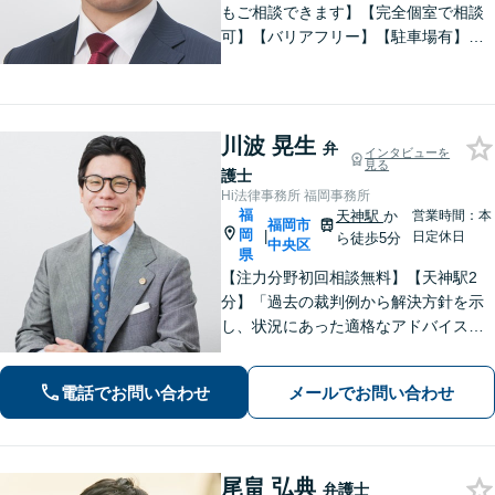
もご相談できます】【完全個室で相談
可】【バリアフリー】【駐車場有】法
律問題は様々な角度から問題をとらえ
る必要があります。これまでの経験を
活かした総合力で課題解決をサポート
します。お悩みの方はご相談くださ
川波 晃生
弁
インタビューを
い。
見る
護士
Hi法律事務所 福岡事務所
福
天神駅
か
営業時間：本
福岡市
岡
|
日定休日
ら徒歩5分
中央区
県
【注力分野初回相談無料】【天神駅2
分】「過去の裁判例から解決方針を示
し、状況にあった適格なアドバイス
を！」未払い残業代、離婚、借金でお
悩みの方へ。どのようなご相談も親身
電話でお問い合わせ
メールでお問い合わせ
にうかがい、ともに解決を目指します
【休日・夜間相談可】まずはお電話く
ださい。
尾畠 弘典
弁護士