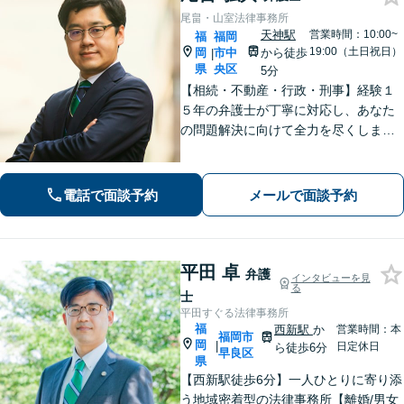
尾畠・山室法律事務所
天神駅
営業時間：10:00~
福
福岡
19:00（土日祝日）
岡
市中
から徒歩
|
県
央区
5分
【相続・不動産・行政・刑事】経験１
５年の弁護士が丁寧に対応し、あなた
の問題解決に向けて全力を尽くしま
す。【福岡市中央区・天神駅徒歩５
分】
電話で面談予約
メールで面談予約
平田 卓
弁護
インタビューを見
る
士
平田すぐる法律事務所
福
西新駅
か
営業時間：本
福岡市
岡
|
日定休日
ら徒歩6分
早良区
県
【西新駅徒歩6分】一人ひとりに寄り添
う地域密着型の法律事務所【離婚/男女