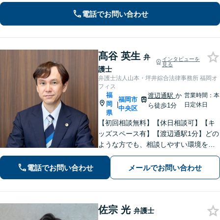
電話でお問い合わせ
髙谷 英生
弁
インタビューを
見る
護士
弁護士法人山本・坪井綜合法律事務所 福岡オ
フィス
福
渡辺通駅
か
営業時間：本
福岡市
岡
|
日定休日
ら徒歩1分
中央区
県
【初回相談無料】【休日相談可】【キ
ッズスペース有】【渡辺通駅1分】どの
ような方でも、相談しやすい環境を整
えています。依頼者様に寄り添った対
応を心がけています。【離婚・男女問
電話でお問い合わせ
メールでお問い合わせ
題】DV被害へ積極的に対応。お気軽に
ご相談ください。
佐宗 光
弁護士