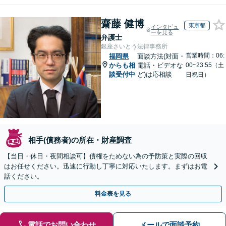
齋藤 健博
東京都
インタビュ
ーを見る
弁護士
銀座さいとう法律事務所
営業時間：06:
福岡県
面談方法(対面・
からも相
電話・ビデオな
00~23:55（土
談受付中
ど)は応相談
日祝日）
相手(債務者)の所在・財産調査
【当日・休日・夜間相談可】債権をためない為の予防策と実際の回収
はお任せください。迅速に行動し丁寧に対応いたします。まずはお電
話ください。
料金表を見る
電話でお問い合わせ
メールで面談予約