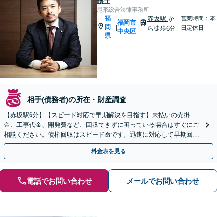
護士
尾形総合法律事務所
福
赤坂駅
か
営業時間：本
福岡市
岡
|
日定休日
ら徒歩6分
中央区
県
相手(債務者)の所在・財産調査
【赤坂駅6分】【スピード対応で早期解決を目指す】未払いの売掛
金、工事代金、開発費など、回収できずに困っている場合はすぐにご
相談ください。債権回収はスピード命です。迅速に対応して早期回収
を目指します。【休日・夜間面談可】
料金表を見る
電話でお問い合わせ
メールでお問い合わせ