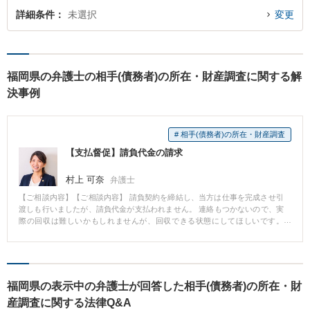
詳細条件
未選択
変更
福岡県の弁護士の相手(債務者)の所在・財産調査に関する解
決事例
# 相手(債務者)の所在・財産調査
【支払督促】請負代金の請求
村上 可奈
弁護士
【ご相談内容】【ご相談内容】 請負契約を締結し、当方は仕事を完成させ引
渡しも行いましたが、請負代金が支払われません。 連絡もつかないので、実
際の回収は難しいかもしれませんが、回収できる状態にしてほしいです。
【対応・結果】 裁判手続を行うにあたり、通常の方法では送達できない可能
性がありましたので、相手方の所在調査をしました。 そして、訴訟よりも簡
便で手数料も抑えることのできる支払督促を申立てました。 結果、相手方か
ら異議が出されず、債務名義を取得することができました。 【コメント】 こ
のケースでは、依頼者さまが強制執行までは希望されなかったので、債務名
福岡県の表示中の弁護士が回答した相手(債務者)の所在・財
義をとるところまでで終えました。 どの手続まで行うかは、メリット・デメ
産調査に関する法律Q&A
リットをご説明した上で、依頼者さまのご希望に応じて対応いたします。