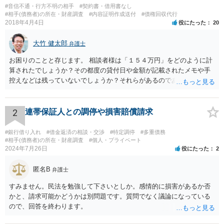
#音信不通・行方不明の相手
#契約書・借用書なし
#相手(債務者)の所在・財産調査
#内容証明作成送付
#債権回収代行
2018年4月4日
役にたった
20
大竹 健太郎
弁護士
お困りのことと存じます。 相談者様は「１５４万円」をどのように計
算されたでしょうか？その都度の貸付日や金額が記載されたメモや手
控えなどは残っていないでしょうか？それらがあるのであればメール
と共に証拠として用いることが可能です。メールについては内容次第
です。 彼の住所については住民票上の住所であれば調査することは可
能です。 弁護士に依頼した際の費用にいては現在弁護士費用が自由化
2
連帯保証人との調停や損害賠償請求
されており法律事務所によって異なりますので、あくまで目安となり
ますが、交渉を依頼すると①着手金が請求額×8％or10万円の高い方、
#銀行借り入れ
#借金返済の相談・交渉
#特定調停
#多重債務
②成功報酬が16％、③実費というところでしょうか。法律事務所によ
#相手(債務者)の所在・財産調査
#個人・プライベート
2024年7月26日
役にたった
2
っては別途日当を請求するところもあると思います。 勝訴の見込みや
回収の見込み、私にご依頼いただいた場合の費用については、詳細を
匿名B
お伺いできればお伝えさせていただきますので、宜しければ、個別に
弁護士
ご連絡頂けますと幸いです。 宜しくお願い致します。
すみません。民法を勉強して下さいとしか。感情的に損害があるか否
かと、請求可能かどうかは別問題です。質問でなく議論になっている
ので、回答を終わります。