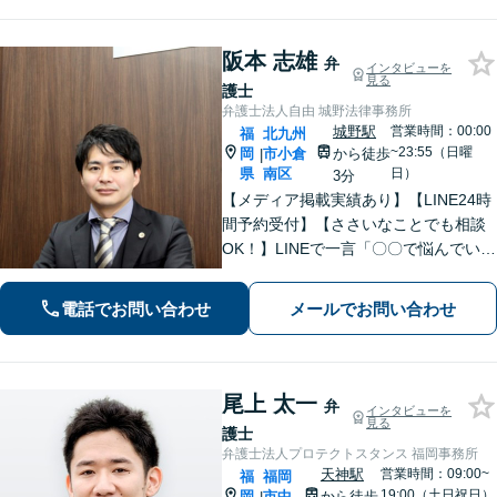
阪本 志雄
弁
インタビューを
見る
護士
弁護士法人自由 城野法律事務所
城野駅
営業時間：00:00
福
北九州
~23:55（日曜
岡
市小倉
から徒歩
|
県
南区
日）
3分
【メディア掲載実績あり】【LINE24時
間予約受付】【ささいなことでも相談
OK！】LINEで一言「〇〇で悩んでいま
す」と連絡をいただければ、親身にな
って対応します。借金、離婚、相続、
電話でお問い合わせ
メールでお問い合わせ
企業法務など、お困りの際はすぐにご
連絡ください。
尾上 太一
弁
インタビューを
見る
護士
弁護士法人プロテクトスタンス 福岡事務所
天神駅
営業時間：09:00~
福
福岡
19:00（土日祝日）
岡
市中
から徒歩