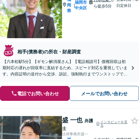
福岡市
岡
|
日定休日
ら徒歩5分
中央区
県
相手(債務者)の所在・財産調査
【六本松駅5分】【ギモン解消屋さん】【電話相談可】債権回収は初
期対応の遅れが回収率に直結するため、スピード対応を重視していま
す。内容証明の送付から交渉、訴訟、強制執行までワンストップで対
応し、貴重な資金を守ります。ぜひご相談ください。
電話でお問い合わせ
メールでお問い合わせ
盛 一也
弁護
インタビューを見
る
士
法律事務所盛一