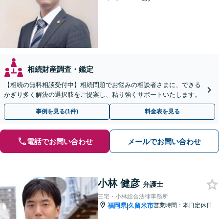
相続財産調査・鑑定
【相続の無料相談受付中】相続問題でお悩みの相談者さまに、できる
かぎり多く解決の選択肢をご提案し、粘り強くサポートいたします。
事例を見る(1件)
料金表を見る
電話でお問い合わせ
メールでお問い合わせ
小林 健彦
弁護士
三宅・小林総合法律事務所
福岡県
久留米市
営業時間：本日定休日
|