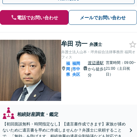
電話でお問い合わせ
メールでお問い合わせ
牟田 功一
弁護士
弁護士法人山本・坪井綜合法律事務所 福岡オ
フィス
渡辺通駅
営業時間：09:00~
福
福岡
21:00（土日祝
岡
市中
から徒歩1
|
県
央区
日）
分
相続財産調査・鑑定
【初回面談無料・時間指定なし】【遺言書作成できます】家族が揉め
ないために遺言書を早めに作成しませんか？弁護士に依頼すること
で、「無効」を防げます。相続放棄や遺産分割協議なども対応できま