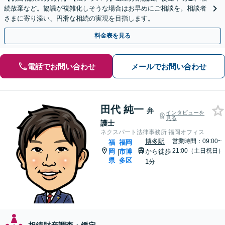
続放棄など。協議が複雑化しそうな場合はお早めにご相談を。相談者
さまに寄り添い、円滑な相続の実現を目指します。
料金表を見る
電話でお問い合わせ
メールでお問い合わせ
田代 純一
弁
インタビューを
見る
護士
ネクスパート法律事務所 福岡オフィス
博多駅
営業時間：09:00~
福
福岡
21:00（土日祝日）
岡
市博
から徒歩
|
県
多区
1分