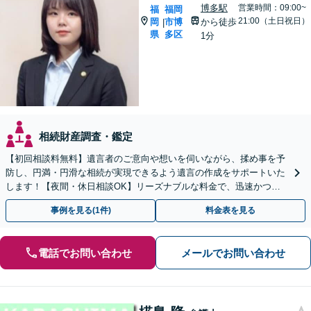
博多駅
営業時間：09:00~
福
福岡
21:00（土日祝日）
岡
市博
から徒歩
|
県
多区
1分
相続財産調査・鑑定
【初回相談料無料】遺言者のご意向や想いを伺いながら、揉め事を予
防し、円満・円滑な相続が実現できるよう遺言の作成をサポートいた
します！【夜間・休日相談OK】リーズナブルな料金で、迅速かつス
ピーディーにまごころを持って対応させて頂きます。
事例を見る(1件)
料金表を見る
電話でお問い合わせ
メールでお問い合わせ