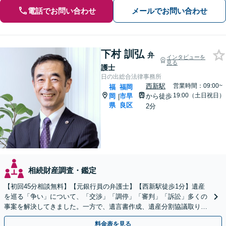
電話でお問い合わせ
メールでお問い合わせ
下村 訓弘
弁
インタビューを
見る
護士
日の出総合法律事務所
西新駅
営業時間：09:00~
福
福岡
19:00（土日祝日）
岡
市早
から徒歩
|
県
良区
2分
相続財産調査・鑑定
【初回45分相談無料】【元銀行員の弁護士】【西新駅徒歩1分】遺産
を巡る「争い」について、「交渉」「調停」「審判」「訴訟」多くの
事案を解決してきました。一方で、遺言書作成、遺産分割協議取り纏
め、遺産の換価・名義変更等々の業務も大歓迎です。
料金表を見る