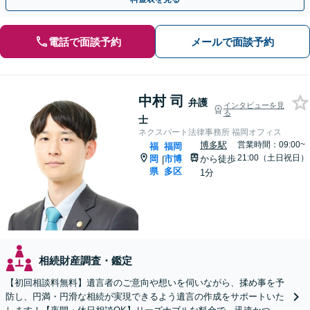
電話で面談予約
メールで面談予約
中村 司
弁護
インタビューを見
る
士
ネクスパート法律事務所 福岡オフィス
博多駅
営業時間：09:00~
福
福岡
21:00（土日祝日）
岡
市博
から徒歩
|
県
多区
1分
相続財産調査・鑑定
【初回相談料無料】遺言者のご意向や想いを伺いながら、揉め事を予
防し、円満・円滑な相続が実現できるよう遺言の作成をサポートいた