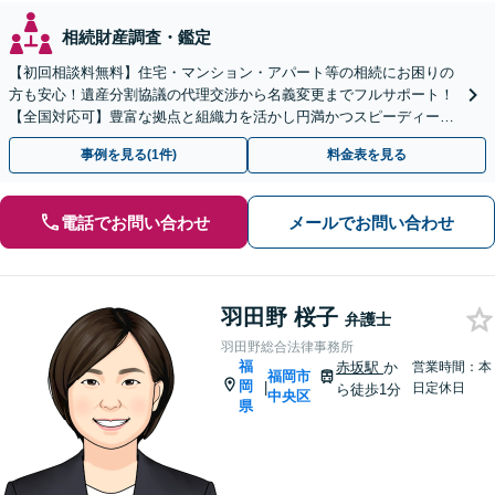
相続財産調査・鑑定
【初回相談料無料】住宅・マンション・アパート等の相続にお困りの
方も安心！遺産分割協議の代理交渉から名義変更までフルサポート！
【全国対応可】豊富な拠点と組織力を活かし円満かつスピーディーに
相続手続きをお手伝いします【取扱い実績2000件以上】
事例を見る(1件)
料金表を見る
電話でお問い合わせ
メールでお問い合わせ
羽田野 桜子
弁護士
羽田野総合法律事務所
福
赤坂駅
か
営業時間：本
福岡市
岡
|
日定休日
ら徒歩1分
中央区
県