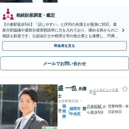
相続財産調査・鑑定
【小倉駅徒歩5分】「話しやすい」と評判の弁護士が親身に対応。遺
産分割協議や遺留分侵害額請求に力を入れており、揉める前からのご
相談も歓迎です。公認会計士や税理士等の他士業とも連携し、円満な
解決を全力でサポートいたします。まずはご相談ください。
料金表を見る
メールでお問い合わせ
盛 一也
弁護
インタビューを見
る
士
法律事務所盛一
福
六本松駅
か
営業時間：本
福岡市
岡
|
日定休日
ら徒歩5分
中央区
県