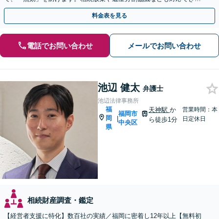
す。【訪問相談可】【土日祝・夜間早朝も対応】
料金表を見る
電話でお問い合わせ
メールでお問い合わせ
池辺 健太
弁護士
池辺法律事務所
福
天神駅
か
営業時間：本
福岡市
岡
|
日定休日
ら徒歩1分
中央区
県
相続財産調査・鑑定
【経営者支援に特化】数百社の実績／福岡に密着し12年以上【無料初