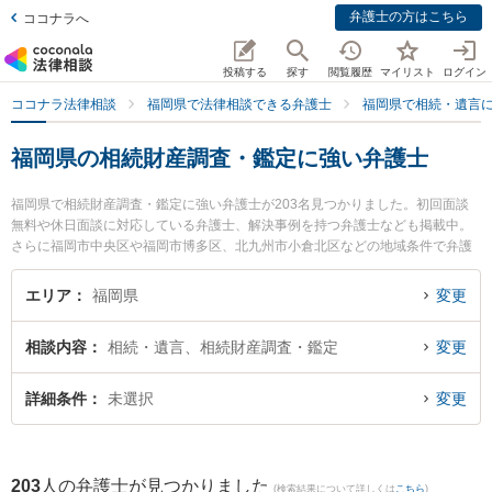
弁護士の方はこちら
ココナラへ
投稿する
探す
閲覧履歴
マイリスト
ログイン
ココナラ法律相談
福岡県で法律相談できる弁護士
福岡県で相続・遺言
福岡県の相続財産調査・鑑定に強い弁護士
福岡県で相続財産調査・鑑定に強い弁護士が203名見つかりました。初回面談
無料や休日面談に対応している弁護士、解決事例を持つ弁護士なども掲載中。
さらに福岡市中央区や福岡市博多区、北九州市小倉北区などの地域条件で弁護
士を絞り込めます。相続・遺言に関係する家族間の相続トラブルや認知症の相
続、遺産分割等の細かな分野での絞り込み検索もでき便利です。特に福岡つむ
エリア
福岡県
変更
ぎ法律事務所の山本 恭輔弁護士や日の出総合法律事務所の下村 訓弘弁護士、弁
護士法人山本・坪井綜合法律事務所 福岡オフィスの牟田 功一弁護士のプロフィ
相談内容
相続・遺言、相続財産調査・鑑定
変更
ール情報や弁護士費用、強みなどが注目されています。『福岡県で土日や夜間
に発生した相続財産調査・鑑定のトラブルを今すぐに弁護士に相談したい』
『相続財産調査・鑑定のトラブル解決の実績豊富な近くの弁護士を検索した
詳細条件
未選択
変更
い』『初回相談無料で相続財産調査・鑑定を法律相談できる福岡県内の弁護士
に相談予約したい』などでお困りの相談者さんにおすすめです。
203
人の弁護士が見つかりました
(検索結果について詳しくは
こちら
)