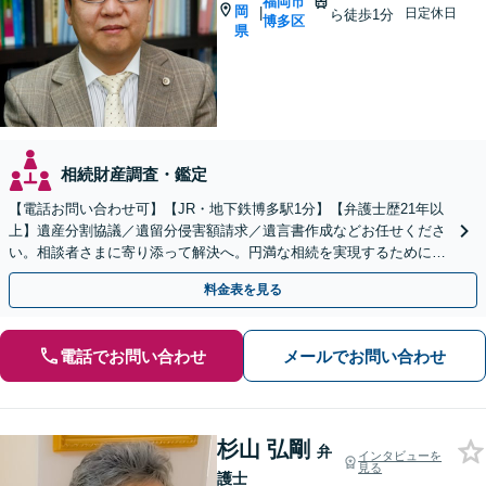
福岡市
岡
|
日定休日
ら徒歩1分
博多区
県
相続財産調査・鑑定
【電話お問い合わせ可】【JR・地下鉄博多駅1分】【弁護士歴21年以
上】遺産分割協議／遺留分侵害額請求／遺言書作成などお任せくださ
い。相談者さまに寄り添って解決へ。円満な相続を実現するために
も、経験豊富な弁護士にお任せください
料金表を見る
電話でお問い合わせ
メールでお問い合わせ
杉山 弘剛
弁
インタビューを
見る
護士