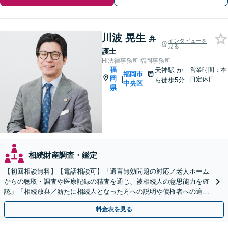
川波 晃生
弁
インタビューを
見る
護士
Hi法律事務所 福岡事務所
福
天神駅
か
営業時間：本
福岡市
岡
|
日定休日
ら徒歩5分
中央区
県
相続財産調査・鑑定
【初回相談無料】【電話相談可】「遺言無効問題の対応／老人ホーム
からの聴取・調査や医療記録の精査を通じ、被相続人の意思能力を確
認」「相続放棄／新たに相続人となった方への説明や債権者への適切
な対応まで、きめ細やかにサポート」【休日・夜間相談可】
料金表を見る