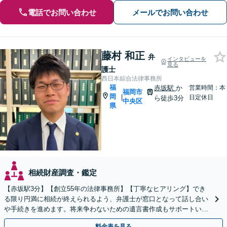
電話でお問い合わせ
メールでお問い合わせ
藤村 和正
弁
インタビューを
見る
護士
西日本綜合法律事務所
福
赤坂駅
か
営業時間：本
福岡市
岡
|
日定休日
ら徒歩3分
中央区
県
相続財産調査・鑑定
【赤坂駅3分】【創立55年の法律事務所】【丁寧なヒアリング】でき
る限り円満に相続が終えられるよう、弁護士が窓口となって話し合い
や手続きを進めます。将来争わないための遺言書作成もサポートいた
します。お困りの際は、お気軽にご相談ください。
料金表を見る