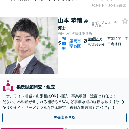
203件中 1-30件を表示
山本 恭輔
弁
インタビューを
見る
護士
福岡つむぎ法律事務所
福
藤崎駅
か
営業時間：本
福岡市
岡
|
日定休日
ら徒歩5分
早良区
県
相続財産調査・鑑定
【オンライン相談／出張相談OK】相続・事業承継・遺言はお任せく
ださい。不動産が含まれる相続やM&Aなど事業承継の経験もあり【分
かりやすく・リーズナブルな料金設定】複雑な遺言書も定額です【夜
間・休日対応可能】【藤崎駅徒歩5分】【弁護士歴7年】
料金表を見る