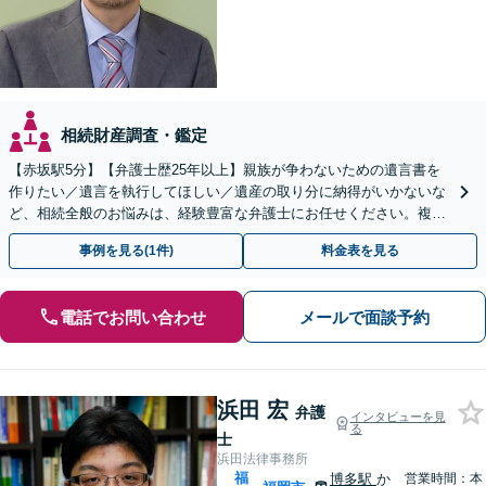
相続財産調査・鑑定
【赤坂駅5分】【弁護士歴25年以上】親族が争わないための遺言書を
作りたい／遺言を執行してほしい／遺産の取り分に納得がいかないな
ど、相続全般のお悩みは、経験豊富な弁護士にお任せください。複雑
な問題も粘り強く対応し、解決に導きます。
事例を見る(1件)
料金表を見る
電話でお問い合わせ
メールで面談予約
浜田 宏
弁護
インタビューを見
る
士
浜田法律事務所
福
博多駅
か
営業時間：本