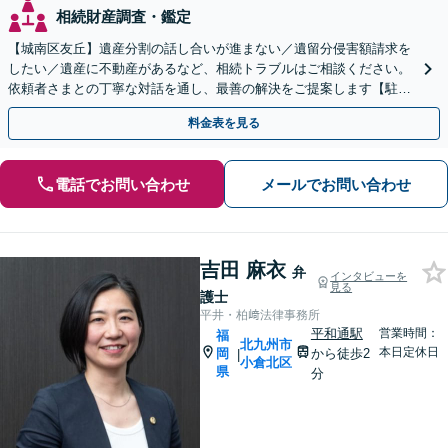
相続財産調査・鑑定
【城南区友丘】遺産分割の話し合いが進まない／遺留分侵害額請求を
したい／遺産に不動産があるなど、相続トラブルはご相談ください。
依頼者さまとの丁寧な対話を通し、最善の解決をご提案します【駐車
場あり】【バス停目の前】
料金表を見る
電話でお問い合わせ
メールでお問い合わせ
吉田 麻衣
弁
インタビューを
見る
護士
平井・柏﨑法律事務所
平和通駅
営業時間：
福
北九州市
本日定休日
岡
から徒歩2
|
小倉北区
県
分