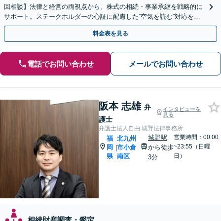
回相談】法律と経営の両視点から、株式の相続・事業承継を戦略的に
サポート。ステークホルダーの心証に配慮した”空気を読む”対応を強
みに、円満な解決を目指します【天神駅１分】
料金表を見る
電話でお問い合わせ
メールでお問い合わせ
阪本 志雄
弁
インタビューを
見る
護士
弁護士法人自由 城野法律事務所
城野駅
営業時間：00:00
福
北九州
~23:55（日曜
岡
市小倉
から徒歩
|
県
南区
日）
3分
相続財産調査・鑑定