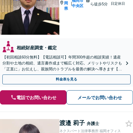
福岡市
岡
|
日定休日
ら徒歩5分
中央区
県
相続財産調査・鑑定
【初回相談60分無料】【電話相談可】年間300件超の相談実績！遺産
分割や土地の相続、遺言書作成まで幅広く対応。メリットやリスクも
「正直に」お伝えし、親族間のトラブルを最善の解決へ導きます【法
テラス利用可】
料金表を見る
電話でお問い合わせ
メールでお問い合わせ
渡邉 莉子
弁護士
ネクスパート法律事務所 福岡オフィス