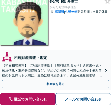
椛島 隆
弁護士
からたち法律事務所
福岡県
久留米市
営業時間：本日定休日
|
相続財産調査・鑑定
【初回相談無料】【花畑駅徒歩圏】【無料駐車場あり】遺言書作成・
家族信託・遺産分割協議など、早めのご相談で円滑な相続を！依頼者
様のお気持ちを大切に、真摯に取り組みます。遺留分減殺請求等、揉
めた場合も親身になって対応致します。
料金表を見る
電話でお問い合わせ
メールでお問い合わせ