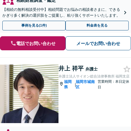
相続財産調査・鑑定
【相続の無料相談受付中】相続問題でお悩みの相談者さまに、できる
かぎり多く解決の選択肢をご提案し、粘り強くサポートいたします。
事例を見る(1件)
料金表を見る
電話でお問い合わせ
メールでお問い合わせ
井上 祥平
弁護士
弁護士法人サイオン総合法律事務所 福岡支店
福岡
福岡市城南
営業時間：本日定休
|
県
区
日