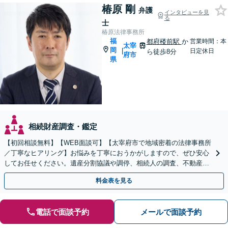
椿原 剛
弁護
インタビューを見
る
士
椿原法律事務所
福
都府楼前駅
か
営業時間：本
太宰
岡
|
日定休日
ら徒歩8分
府市
県
相続財産調査・鑑定
【初回相談無料】【WEB面談可】【太宰府市で地域密着の法律事務所
／丁寧なヒアリング】お悩みを丁寧におうかがしますので、ぜひ安心
してお任せください。遺産分割協議や調停、相続人の調査、不動産相
続、使い込み・寄与分など、幅広く対応
料金表を見る
電話で面談予約
メールで面談予約