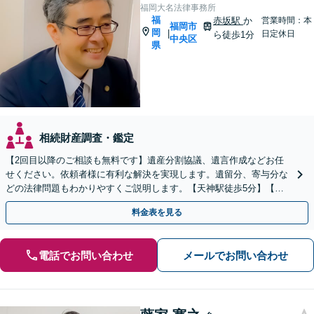
福岡大名法律事務所
福
赤坂駅
か
営業時間：本
福岡市
岡
|
日定休日
ら徒歩1分
中央区
県
相続財産調査・鑑定
【2回目以降のご相談も無料です】遺産分割協議、遺言作成などお任
せください。依頼者様に有利な解決を実現します。遺留分、寄与分な
どの法律問題もわかりやすくご説明します。【天神駅徒歩5分】【中
央区役所目の前】
料金表を見る
電話でお問い合わせ
メールでお問い合わせ