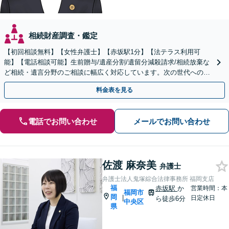
相続財産調査・鑑定
【初回相談無料】【女性弁護士】【赤坂駅1分】【法テラス利用可
能】【電話相談可能】生前贈与/遺産分割/遺留分減殺請求/相続放棄な
ど相続・遺言分野のご相談に幅広く対応しています。次の世代へのよ
り良いバトンパスをお手伝いさせていただきます。
料金表を見る
電話でお問い合わせ
メールでお問い合わせ
佐渡 麻奈美
弁護士
弁護士法人鬼塚綜合法律事務所 福岡支店
福
赤坂駅
か
営業時間：本
福岡市
岡
|
日定休日
ら徒歩6分
中央区
県