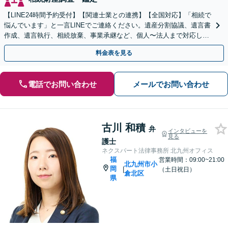
【LINE24時間予約受付】【関連士業との連携】【全国対応】「相続で
悩んでいます」と一言LINEでご連絡ください。遺産分割協議、遺言書
作成、遺言執行、相続放棄、事業承継など、個人〜法人まで対応しま
す。関連士業との連携でワンストップ解決！
料金表を見る
電話でお問い合わせ
メールでお問い合わせ
古川 和積
弁
インタビューを
見る
護士
ネクスパート法律事務所 北九州オフィス
福
営業時間：09:00~21:00
北九州市小
岡
|
（土日祝日）
倉北区
県