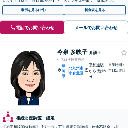
します！【夜間・休日相談OK】リーズナブルな料金で、迅速かつス
ピーディーにまごころを持って対応させて頂きます。
事例を見る(1件)
料金表を見る
電話でお問い合わせ
メールでお問い合わせ
今泉 多映子
弁護士
いろは法律事務所
平和通駅
営業時間：
福
北九州市
本日定休日
岡
から徒歩5
|
小倉北区
県
分
相続財産調査・鑑定
【初回相談30分無料】【法テラス可】遺産分割協議、使途不明金、相