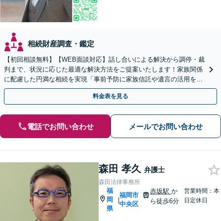
相続財産調査・鑑定
【初回相談無料】【WEB面談対応】話し合いによる解決から調停・裁
判まで、状況に応じた最適な解決方法をご提案いたします！家族関係
に配慮した円満な相続を実現「事前予防に家族信託や遺言の活用を」
「相続税に関するご相談にも対応」【休日・夜間相談可】
料金表を見る
電話でお問い合わせ
メールでお問い合わせ
森田 孝久
弁護士
森田法律事務所
福
赤坂駅
か
営業時間：本
福岡市
岡
|
日定休日
ら徒歩6分
中央区
県