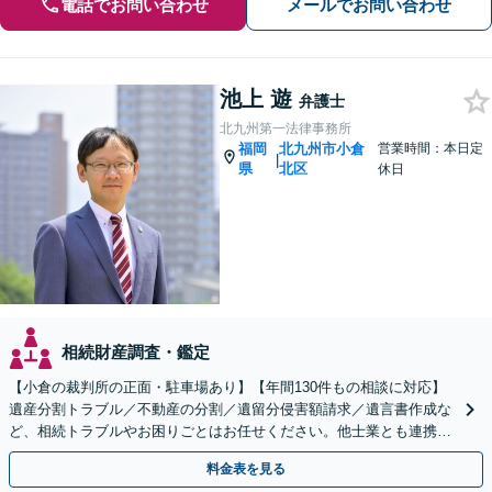
電話でお問い合わせ
メールでお問い合わせ
池上 遊
弁護士
北九州第一法律事務所
福岡
北九州市小倉
営業時間：本日定
|
県
北区
休日
相続財産調査・鑑定
【小倉の裁判所の正面・駐車場あり】【年間130件もの相談に対応】
遺産分割トラブル／不動産の分割／遺留分侵害額請求／遺言書作成な
ど、相続トラブルやお困りごとはお任せください。他士業とも連携
し、依頼者さまに有利な解決を目指します【土日祝対応可】
料金表を見る