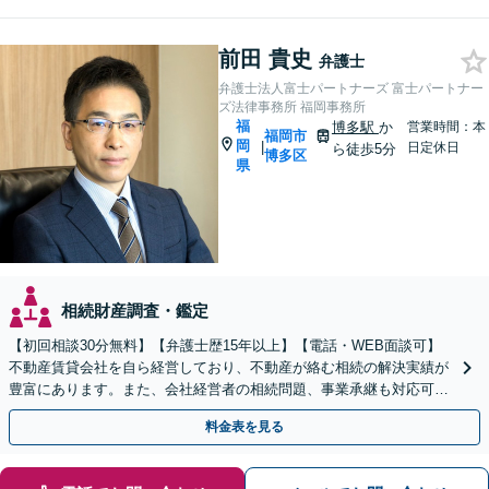
前田 貴史
弁護士
弁護士法人富士パートナーズ 富士パートナー
ズ法律事務所 福岡事務所
福
博多駅
か
営業時間：本
福岡市
岡
|
日定休日
ら徒歩5分
博多区
県
相続財産調査・鑑定
【初回相談30分無料】【弁護士歴15年以上】【電話・WEB面談可】
不動産賃貸会社を自ら経営しており、不動産が絡む相続の解決実績が
豊富にあります。また、会社経営者の相続問題、事業承継も対応可能
です。有利な結果が得られるよう尽力いたします。
料金表を見る