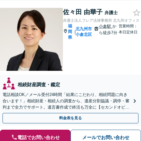
佐々田 由華子
弁護士
弁護士法人フレア法律事務所 北九州オフィス
福
小倉駅
か
営業時間：
北九州市
岡
|
本日定休日
ら徒歩7分
小倉北区
県
相続財産調査・鑑定
電話相談OK／メール受付24時間「結果にこだわり、相続問題に向き
合います！」相続財産・相続人の調査から、遺産分割協議・調停・審
判まで全力でサポート。遺言書作成で終活も万全に【セカンドオピニ
オン可】【西小倉駅7分】【小倉北警察署前バス停3分】
料金表を見る
電話でお問い合わせ
メールでお問い合わせ