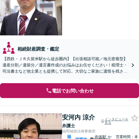
相続財産調査・鑑定
【西鉄・ＪＲ久留米駅から徒歩圏内】【出張相談可能／地元密着型】
遺産分割／遺留分／遺言書作成のお悩みはお任せください！税理士・
司法書士など他士業とも提携して対応。大切なご家族に遺恨を残さな
いために、弁護士へ早めのご相談を。
電話でお問い合わせ
安河内 涼介
インタビューを
見る
弁護士
福岡城南法律事務所
福
赤坂駅
か
営業時間：本