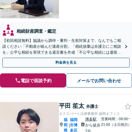
相続財産調査・鑑定
【初回相談無料】協議から調停・審判・生前対策まで、なんでもご相
談ください「不動産が絡んだ遺産分割」「相続放棄は弁護士にご相談
を」公平な相続を実現できる遺言書を作成「不公平な相続には遺留分
侵害額請求が有効」【夜間・休日相談可】【完全個室相談】
料金表を見る
電話で面談予約
メールでお問い合わせ
平田 笙太
弁護士
ネクスパート法律事務所 福岡オフィス
博多駅
営業時間：09:00~
福
福岡
21:00（土日祝日）
岡
市博
から徒歩
|
県
多区
1分