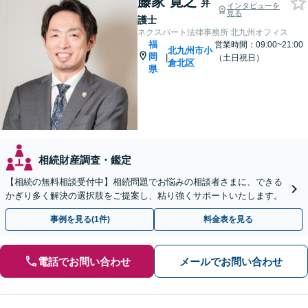
藤家 寛之
弁
インタビューを
見る
護士
ネクスパート法律事務所 北九州オフィス
福
営業時間：09:00~21:00
北九州市小
岡
|
（土日祝日）
倉北区
県
相続財産調査・鑑定
【相続の無料相談受付中】相続問題でお悩みの相談者さまに、できる
かぎり多く解決の選択肢をご提案し、粘り強くサポートいたします。
事例を見る(1件)
料金表を見る
電話でお問い合わせ
メールでお問い合わせ