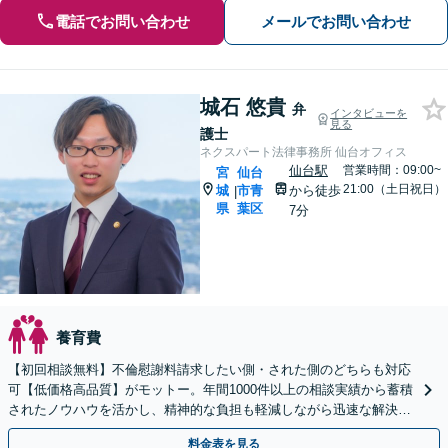
電話でお問い合わせ
メールでお問い合わせ
城石 悠貴
弁
インタビューを
見る
護士
ネクスパート法律事務所 仙台オフィス
仙台駅
営業時間：09:00~
宮
仙台
21:00（土日祝日）
城
市青
から徒歩
|
県
葉区
7分
養育費
【初回相談無料】不倫慰謝料請求したい側・された側のどちらも対応
可【低価格高品質】がモットー。年間1000件以上の相談実績から蓄積
されたノウハウを活かし、精神的な負担も軽減しながら迅速な解決を
目指します。【休日・夜間相談あり】【ビデオ面談可】
料金表を見る