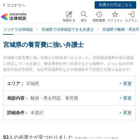
弁護士の方はこちら
ココナラへ
投稿する
探す
閲覧履歴
マイリスト
ログイン
ココナラ法律相談
宮城県で法律相談できる弁護士
宮城県で離婚・男女
宮城県の養育費に強い弁護士
宮城県で養育費に強い弁護士が93名見つかりました。初回面談無料や休日面談
に対応している弁護士、解決事例を持つ弁護士なども掲載中。さらに仙台市青
葉区や仙台市泉区、仙台市宮城野区などの地域条件で弁護士を絞り込めます。
離婚・男女問題に関係する財産分与や養育費、親権等の細かな分野での絞り込
み検索もでき便利です。特に弁護士法人リーガルプロフェッションの新妻 範之
エリア
宮城県
変更
弁護士やネクスパート法律事務所 仙台オフィスの城石 悠貴弁護士、あやめ法律
事務所の林屋 陽一郎弁護士のプロフィール情報や弁護士費用、強みなどが注目
相談内容
離婚・男女問題、養育費
変更
されています。『宮城県で土日や夜間に発生した養育費のトラブルを今すぐに
弁護士に相談したい』『養育費のトラブル解決の実績豊富な近くの弁護士を検
索したい』『初回相談無料で養育費を法律相談できる宮城県内の弁護士に相談
詳細条件
未選択
変更
予約したい』などでお困りの相談者さんにおすすめです。
93
人の弁護士が見つかりました
(検索結果について詳しくは
こちら
)