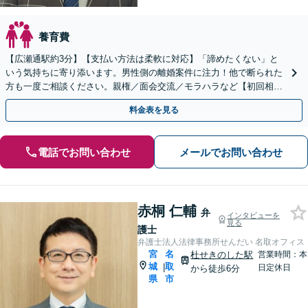
養育費
【広瀬通駅約3分】【支払い方法は柔軟に対応】「諦めたくない」と
いう気持ちに寄り添います。男性側の離婚案件に注力！他で断られた
方も一度ご相談ください。親権／面会交流／モラハラなど【初回相談
60分無料】【オンライン相談可能】
料金表を見る
電話でお問い合わせ
メールでお問い合わせ
赤桐 仁輔
弁
インタビューを
見る
護士
弁護士法人法律事務所せんだい 名取オフィス
宮
名
杜せきのした駅
営業時間：本
城
取
|
日定休日
から徒歩6分
県
市