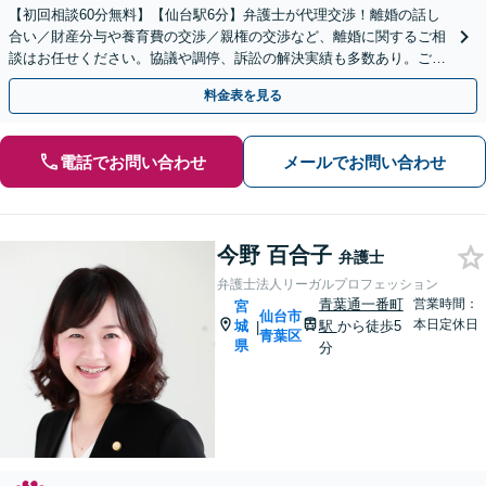
【初回相談60分無料】【仙台駅6分】弁護士が代理交渉！離婚の話し
合い／財産分与や養育費の交渉／親権の交渉など、離婚に関するご相
談はお任せください。協議や調停、訴訟の解決実績も多数あり。ご希
望に寄り添いながら、最善の解決を目指して対応します
料金表を見る
電話でお問い合わせ
メールでお問い合わせ
今野 百合子
弁護士
弁護士法人リーガルプロフェッション
青葉通一番町
営業時間：
宮
仙台市
本日定休日
城
駅
から徒歩5
|
青葉区
県
分