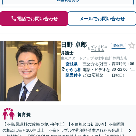
料金表を見る
電話でお問い合わせ
メールでお問い合わせ
日野 卓郎
静岡県
インタビュ
ーを見る
弁護士
東京スタートアップ法律事務所 静岡支店
営業時間：06:
宮城県
面談方法(対面・
からも相
電話・ビデオな
30~22:00（土
談受付中
ど)は応相談
日祝日）
養育費
【不倫/慰謝料の減額に強い弁護士】【不倫相談は初回0円】不倫問題
の相談は毎月100件以上、不倫トラブルで慰謝料請求されたら弁護士