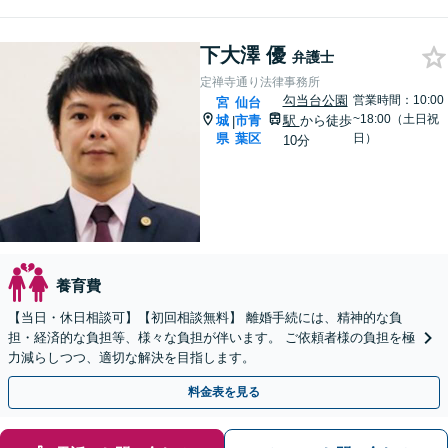
下大澤 優
弁護士
定禅寺通り法律事務所
勾当台公園
営業時間：10:00
宮
仙台
~18:00（土日祝
城
市青
駅
から徒歩
|
県
葉区
日）
10分
養育費
【当日・休日相談可】【初回相談無料】 離婚手続には、精神的な負
担・経済的な負担等、様々な負担が伴います。 ご依頼者様の負担を極
力減らしつつ、適切な解決を目指します。
料金表を見る