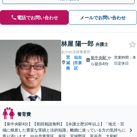
電話でお問い合わせ
メールでお問い合わせ
林屋 陽一郎
弁護士
あやめ法律事務所
宮
仙台
泉中央駅
か
営業時間：本
城
市泉
|
日定休日
ら徒歩4分
県
区
養育費
【泉中央駅4分】【初回相談無料】【弁護士歴10年以上】「地元・宮
城に根差した豊富な実績と法的知識」離婚に迷っている方の気持ちに
寄り添います。仙台市青葉区、泉区、宮城野区、富谷市、大和町、大