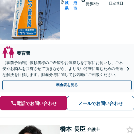
城
沼
|
日定休日
徒歩8分
県
市
養育費
【事前予約制】依頼者様のご希望やお気持ちを丁寧にお伺いし、ご不
安やお悩みを共有させて頂きながら、より良い将来に進むための最適
な解決を目指します。財産分与に関してお気軽にご相談ください。
「熟年離婚にも対応可」【完全個室対応】
料金表を見る
電話でお問い合わせ
メールでお問い合わせ
橋本 長臣
弁護士