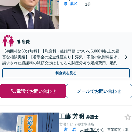
県
葉区
1分
養育費
【初回相談60分無料】【慰謝料・離婚問題について6,000件以上の豊
富な相談実績】【着手金の返金保証あり】浮気・不倫の慰謝料請求、
請求された慰謝料の減額交渉はもちろん財産分与や婚姻費用、婚約破
棄など様々な離婚・男女問題の解決実績が豊富です。
料金表を見る
電話でお問い合わせ
メールでお問い合わせ
工藤 芳明
弁護士
岩沼くどう法律事務所
宮
岩
岩沼駅
から
営業時間：本