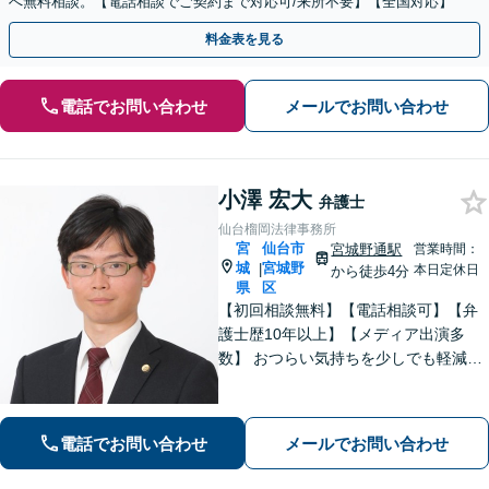
へ無料相談。【電話相談でご契約まで対応可/来所不要】【全国対応】
料金表を見る
電話でお問い合わせ
メールでお問い合わせ
小澤 宏大
弁護士
仙台榴岡法律事務所
宮
仙台市
宮城野通駅
営業時間：
城
宮城野
|
本日定休日
から徒歩4分
県
区
【初回相談無料】【電話相談可】【弁
護士歴10年以上】【メディア出演多
数】 おつらい気持ちを少しでも軽減し
ます。お問い合わせから解決まで、経
験豊富な弁護士が一括対応します。費
用は契約前に分かりやすくご説明しま
電話でお問い合わせ
メールでお問い合わせ
す。一度ご相談ください【夜間・休日
相談可】