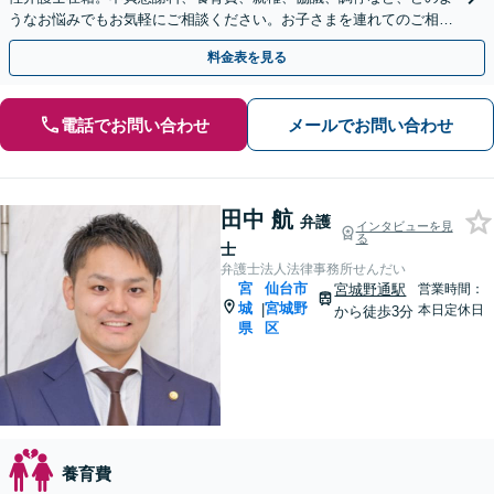
うなお悩みでもお気軽にご相談ください。お子さまを連れてのご相談
も大歓迎です【青葉通一番町駅5分】
料金表を見る
電話でお問い合わせ
メールでお問い合わせ
田中 航
弁護
インタビューを見
る
士
弁護士法人法律事務所せんだい
宮
仙台市
宮城野通駅
営業時間：
城
宮城野
|
本日定休日
から徒歩3分
県
区
養育費