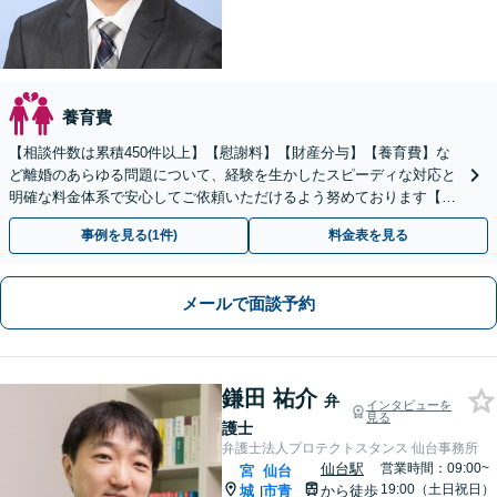
養育費
【相談件数は累積450件以上】【慰謝料】【財産分与】【養育費】な
ど離婚のあらゆる問題について、経験を生かしたスピーディな対応と
明確な料金体系で安心してご依頼いただけるよう努めております【弁
護士経験15年以上】
事例を見る(1件)
料金表を見る
メールで面談予約
鎌田 祐介
弁
インタビューを
見る
護士
弁護士法人プロテクトスタンス 仙台事務所
仙台駅
営業時間：09:00~
宮
仙台
19:00（土日祝日）
城
市青
から徒歩
|