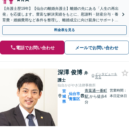
【弁護士歴19年】【仙台の離婚弁護士】離婚の先にある「人生の再出
発」を応援します。豊富な解決実績をもとに、慰謝料・財産分与・養
育費・婚姻費用など条件を整理し、離婚成立に向け親身にサポートし
ます。【大町西公園駅1分】【夜間・休日対応可能】
料金表を見る
電話でお問い合わせ
メールでお問い合わせ
深澤 俊博
弁
インタビューを
見る
護士
仙台かがやき法律事務所
青葉通一番町
営業時間：
宮
仙台市
本日定休日
城
駅
から徒歩4
|
青葉区
県
分