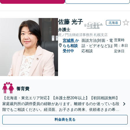
佐藤 光子
北海道
インタビュ
ーを見る
弁護士
虎ノ門法律経済事務所 札幌支店
営業時
宮城県
か
面談方法(対面・電
らも相談
話・ビデオなど)は
間：本日
受付中
応相談
定休日
養育費
【北海道・東北エリア対応】【弁護士歴20年以上】【初回相談無料】
家庭裁判所の調停委員の経験があります。離婚するのか迷っている段
階でもご相談ください。経済面、お子さまの将来、依頼者さまの希望
を考慮した最善の解決策をご提案します。
料金表を見る