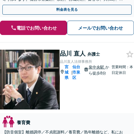
郷町、大衡村、利府町や塩竈市など【近隣駐車場あり】
料金表を見る
電話でお問い合わせ
メールでお問い合わせ
品川 直人
弁護士
品川直人法律事務所
宮
仙台
泉中央駅
か
営業時間：本
城
市泉
|
日定休日
ら徒歩8分
県
区
養育費
【防音個室】離婚調停／不貞慰謝料／養育費／熟年離婚など、私にお