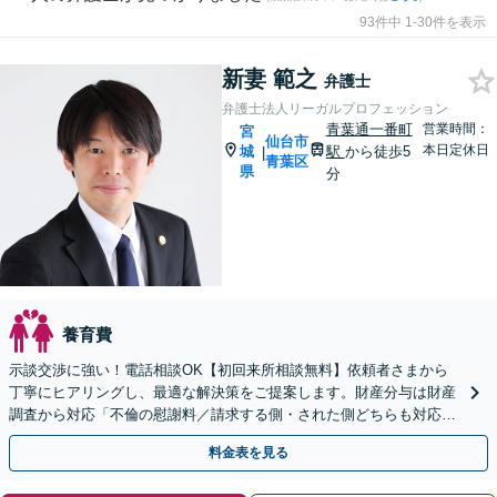
93件中 1-30件を表示
新妻 範之
弁護士
弁護士法人リーガルプロフェッション
青葉通一番町
営業時間：
宮
仙台市
本日定休日
城
駅
から徒歩5
|
青葉区
県
分
養育費
示談交渉に強い！電話相談OK【初回来所相談無料】依頼者さまから
丁寧にヒアリングし、最適な解決策をご提案します。財産分与は財産
調査から対応「不倫の慰謝料／請求する側・された側どちらも対応
可」【休日・夜間相談可】【完全個室】【子連れ相談可】
料金表を見る