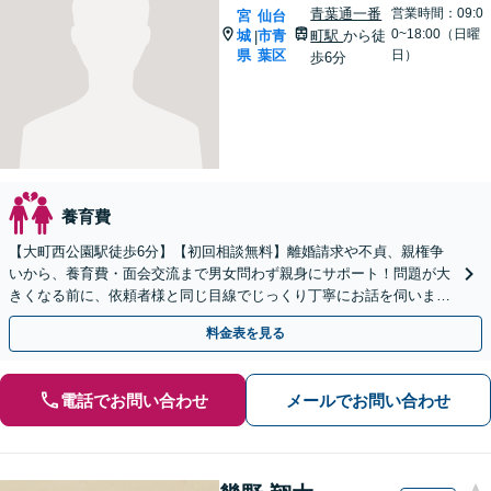
青葉通一番
営業時間：09:0
宮
仙台
0~18:00（日曜
城
市青
町駅
から徒
|
県
葉区
日）
歩6分
養育費
【大町西公園駅徒歩6分】【初回相談無料】離婚請求や不貞、親権争
いから、養育費・面会交流まで男女問わず親身にサポート！問題が大
きくなる前に、依頼者様と同じ目線でじっくり丁寧にお話を伺いま
す。お気軽にご相談ください【電話・メール・WEB相談可】
料金表を見る
電話でお問い合わせ
メールでお問い合わせ