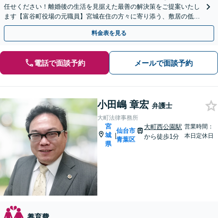
任せください！離婚後の生活を見据えた最善の解決策をご提案いたし
ます【富谷町役場の元職員】宮城在住の方々に寄り添う、敷居の低い
事務所です【LINE・メール予約可】
料金表を見る
電話で面談予約
メールで面談予約
小田嶋 章宏
弁護士
大町法律事務所
宮
大町西公園駅
営業時間：
仙台市
城
|
本日定休日
から徒歩1分
青葉区
県
養育費