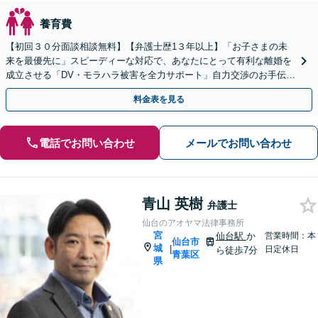
養育費
【初回３０分面談相談無料】【弁護士歴1３年以上】「お子さまの未
来を最優先に」スピーディーな対応で、あなたにとって有利な離婚を
成立させる「DV・モラハラ被害を全力サポート」自力交渉のお手伝い
をするバックアッププラン
料金表を見る
電話でお問い合わせ
メールでお問い合わせ
青山 英樹
弁護士
仙台のアオヤマ法律事務所
宮
仙台駅
か
営業時間：本
仙台市
城
|
日定休日
ら徒歩7分
青葉区
県