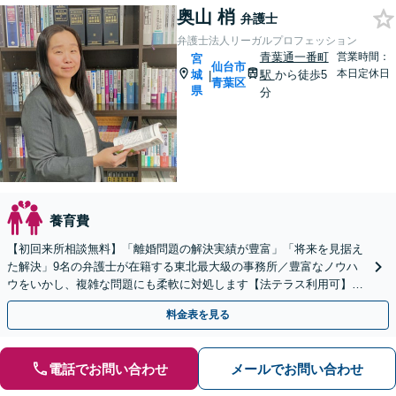
奥山 梢
弁護士
弁護士法人リーガルプロフェッション
青葉通一番町
営業時間：
宮
仙台市
本日定休日
城
駅
から徒歩5
|
青葉区
県
分
養育費
【初回来所相談無料】「離婚問題の解決実績が豊富」「将来を見据え
た解決」9名の弁護士が在籍する東北最大級の事務所／豊富なノウハ
ウをいかし、複雑な問題にも柔軟に対処します【法テラス利用可】
【秘密厳守】
料金表を見る
電話でお問い合わせ
メールでお問い合わせ