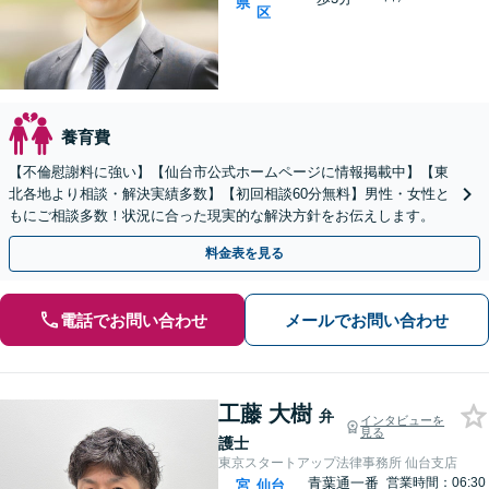
県
区
養育費
【不倫慰謝料に強い】【仙台市公式ホームページに情報掲載中】【東
北各地より相談・解決実績多数】【初回相談60分無料】男性・女性と
もにご相談多数！状況に合った現実的な解決方針をお伝えします。
料金表を見る
電話でお問い合わせ
メールでお問い合わせ
工藤 大樹
弁
インタビューを
見る
護士
東京スタートアップ法律事務所 仙台支店
青葉通一番
営業時間：06:30
宮
仙台