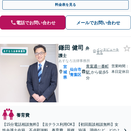
目指します。【休日・夜間相談あり】【ビデオ面談可】
料金表を見る
電話でお問い合わせ
メールでお問い合わせ
鎌田 健司
弁
インタビューを
見る
護士
あすなろ法律事務所
青葉通一番町
営業時間：
宮
仙台市
本日定休日
城
駅
から徒歩5
|
青葉区
県
分
養育費
【15分電話相談無料】【法テラス利用OK】【初回面談相談無料】女
性弁護士在籍。不貞慰謝料、養育費、親権、協議、調停など、どのよ