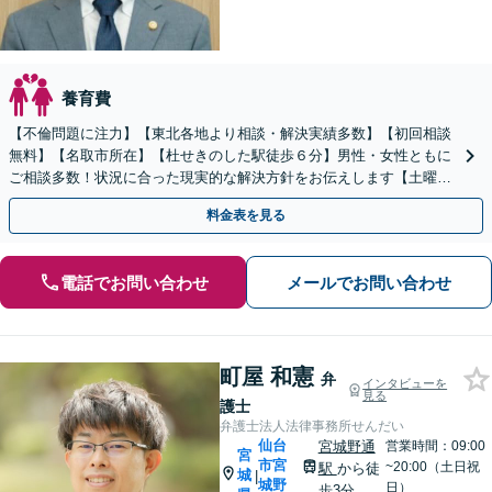
養育費
【不倫問題に注力】【東北各地より相談・解決実績多数】【初回相談
無料】【名取市所在】【杜せきのした駅徒歩６分】男性・女性ともに
ご相談多数！状況に合った現実的な解決方針をお伝えします【土曜相
談可】【駐車場完備】【完全個室】【プライバシー厳守】
料金表を見る
電話でお問い合わせ
メールでお問い合わせ
町屋 和憲
弁
インタビューを
見る
護士
弁護士法人法律事務所せんだい
仙台
宮城野通
営業時間：09:00
宮
市宮
~20:00（土日祝
駅
から徒
城
|
城野
日）
歩3分