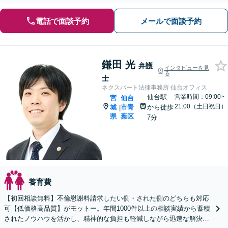
電話で面談予約
メールで面談予約
鎌田 光
弁護
インタビューを見
る
士
ネクスパート法律事務所 仙台オフィス
仙台駅
営業時間：09:00~
宮
仙台
21:00（土日祝日）
城
市青
から徒歩
|
県
葉区
7分
養育費
【初回相談無料】不倫慰謝料請求したい側・された側のどちらも対応
可【低価格高品質】がモットー。年間1000件以上の相談実績から蓄積
されたノウハウを活かし、精神的な負担も軽減しながら迅速な解決を