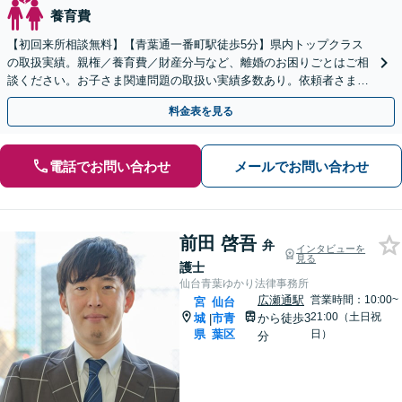
養育費
【初回来所相談無料】【青葉通一番町駅徒歩5分】県内トップクラス
の取扱実績。親権／養育費／財産分与など、離婚のお困りごとはご相
談ください。お子さま関連問題の取扱い実績多数あり。依頼者さまの
状況やご要望に寄り添い、最善の解決を目指します。
料金表を見る
電話でお問い合わせ
メールでお問い合わせ
前田 啓吾
弁
インタビューを
見る
護士
仙台青葉ゆかり法律事務所
広瀬通駅
営業時間：10:00~
宮
仙台
21:00（土日祝
城
市青
から徒歩3
|
県
葉区
日）
分