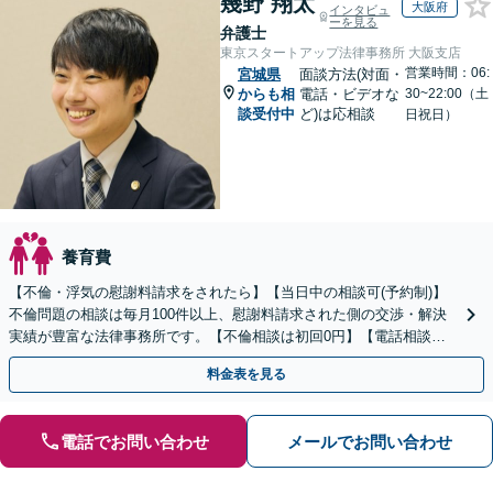
幾野 翔太
大阪府
インタビュ
ーを見る
弁護士
東京スタートアップ法律事務所 大阪支店
営業時間：06:
宮城県
面談方法(対面・
からも相
電話・ビデオな
30~22:00（土
談受付中
ど)は応相談
日祝日）
養育費
【不倫・浮気の慰謝料請求をされたら】【当日中の相談可(予約制)】
不倫問題の相談は毎月100件以上、慰謝料請求された側の交渉・解決
実績が豊富な法律事務所です。【不倫相談は初回0円】【電話相談で
ご契約まで対応可/来所不要】
料金表を見る
電話でお問い合わせ
メールでお問い合わせ