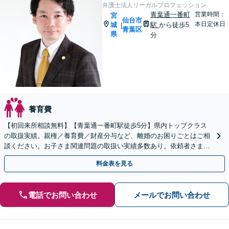
弁護士法人リーガルプロフェッション
青葉通一番町
営業時間：
宮
仙台市
本日定休日
城
駅
から徒歩5
|
青葉区
県
分
養育費
【初回来所相談無料】【青葉通一番町駅徒歩5分】県内トップクラス
の取扱実績。親権／養育費／財産分与など、離婚のお困りごとはご相
談ください。お子さま関連問題の取扱い実績多数あり。依頼者さまの
状況やご要望に寄り添い、最善の解決を目指します。
料金表を見る
電話でお問い合わせ
メールでお問い合わせ