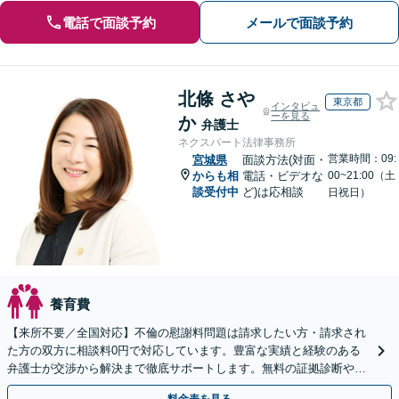
電話で面談予約
メールで面談予約
北條 さや
東京都
インタビュ
ーを見る
か
弁護士
ネクスパート法律事務所
営業時間：09:
宮城県
面談方法(対面・
からも相
電話・ビデオな
00~21:00（土
談受付中
ど)は応相談
日祝日）
養育費
【来所不要／全国対応】不倫の慰謝料問題は請求したい方・請求され
た方の双方に相談料0円で対応しています。豊富な実績と経験のある
弁護士が交渉から解決まで徹底サポートします。無料の証拠診断や着
手金の返還保証もありますので安心してご相談ください。