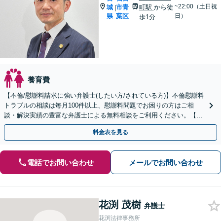
~22:00（土日祝
城
市青
町駅
から徒
|
県
葉区
日）
歩1分
養育費
【不倫/慰謝料請求に強い弁護士(したい方/されている方)】不倫慰謝料
トラブルの相談は毎月100件以上、慰謝料問題でお困りの方はご相
談・解決実績の豊富な弁護士による無料相談をご利用ください。【不
倫相談は初回0円】【宮城県全域対応】
料金表を見る
電話でお問い合わせ
メールでお問い合わせ
花渕 茂樹
弁護士
花渕法律事務所