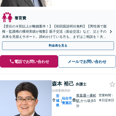
養育費
【受任の８割以上が離婚案件！】【初回面談90分無料】【男性側で親
権・監護権の獲得実績が複数】親子交流（面会交流）など、父と子の
未来を見据えサポート。諦めかけている方も、まずはご相談を！夫婦
カウンセラー・公認会計士資格あり【WEB面談可】
料金表を見る
電話でお問い合わせ
メールでお問い合わせ
森本 裕己
弁護士
法律事務所絆
青葉通一番町
営業時間：
宮
仙台市
本日定休日
城
駅
から徒歩5
|
青葉区
県
分