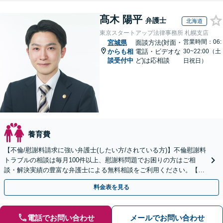
髙木 陽平
弁護士
北海道
東京スタートアップ法律事務所 札幌支店
営業時間：06:
宮城県
面談方法(対面・
からも相
電話・ビデオな
30~22:00（土
談受付中
ど)は応相談
日祝日）
養育費
【不倫/慰謝料請求に強い弁護士(したい方/されている方)】不倫慰謝料
トラブルの相談は毎月100件以上、慰謝料問題でお困りの方はご相
談・解決実績の豊富な弁護士による無料相談をご利用ください。【不
倫相談は初回0円】【北海道・東北エリア対応】
料金表を見る
電話でお問い合わせ
メールでお問い合わせ