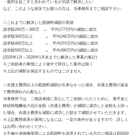
・裁判を起こすと言われているが示談で解決したい
など、このような状況でお困りの方は、当事務所までご相談下さい。
◇これまでに解決した慰謝料減額の実績
請求額200万～300万 → 平均177万円の減額に成功
請求額300万以上 → 平均246万円の減額に成功
請求額400万以上 → 平均374万円の減額に成功
請求額500万以上 → 平均398万円の減額に成功
(2025年1月～2026年1月末までに解決した事案の集計)
※ご依頼者の事情により途中で辞任した案件は除く
※上記の減額を保証するものではござません
◇弁護士費用以上の慰謝料減額が出来なかった場合、弁護士費用の返金
で費用倒れの心配なし！
当事務所では、ご相談者様に安心してご依頼いただくために、着手金と
終結時報酬金の合計金額（弁護士費用）が減額に成功した金額を上回っ
た場合、弁護士費用を減額に成功した額まで減額させていただきます。
※上記費用体系が適用になるには、一定の条件がありますので、詳しく
はお問い合わせください。
※不倫や貞操権侵害による慰謝料を請求されている方のご相談は初回60