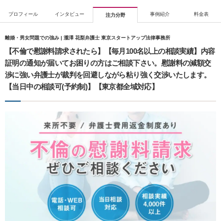
プロフィール
インタビュー
事例紹介
料金表
注力分野
離婚・男女問題での強み | 瀧澤 花梨弁護士 東京スタートアップ法律事務所
【不倫で慰謝料請求されたら】【毎月100名以上の相談実績】内容
証明の通知が届いてお困りの方はご相談下さい。慰謝料の減額交
渉に強い弁護士が裁判を回避しながら粘り強く交渉いたします。
【当日中の相談可(予約制)】【東京都全域対応】