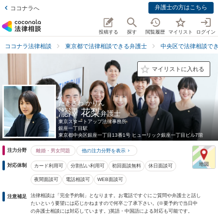
弁護士の方はこちら
ココナラへ
投稿する
探す
閲覧履歴
マイリスト
ログイン
ココナラ法律相談
東京都で法律相談できる弁護士
中央区で法律相談で
マイリストに入れる
たきざわ かりん
瀧澤 花梨
弁護士
東京スタートアップ法律事務所
銀座一丁目駅
東京都
中央区銀座一丁目13番1号 ヒューリック銀座一丁目ビル7階
注力分野
離婚・男女問題
他の注力分野を表示
対応体制
カード利用可
分割払い利用可
初回面談無料
休日面談可
夜間面談可
電話相談可
WEB面談可
法律相談は「完全予約制」となります。お電話ですぐにご質問や弁護士と話し
注意補足
たいという要望には応じかねますので何卒ご了承下さい。(※要予約で当日中
の弁護士相談には対応しています。)英語・中国語による対応も可能です。