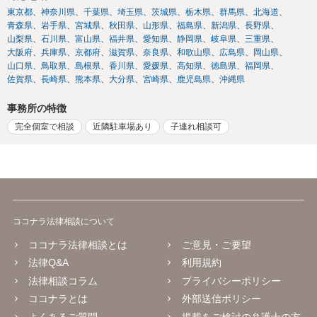
東京都
神奈川県
千葉県
埼玉県
茨城県
栃木県
群馬県
北海道
青森県
岩手県
宮城県
秋田県
山形県
福島県
新潟県
長野県
山梨県
石川県
富山県
福井県
愛知県
静岡県
岐阜県
三重県
大阪府
兵庫県
京都府
滋賀県
奈良県
和歌山県
広島県
岡山県
山口県
鳥取県
島根県
香川県
愛媛県
高知県
徳島県
福岡県
佐賀県
長崎県
熊本県
大分県
宮崎県
鹿児島県
沖縄県
事務所の特徴
完全個室で相談
近隣駐車場あり
子連れ相談可
ココナラ法律相談について
ココナラ法律相談とは
ご意見・ご要望
法律Q&A
利用規約
法律相談コラム
プライバシーポリシー
ココナラとは
外部送信ポリシー
よくあるご質問
掲載をご検討の弁護士の方