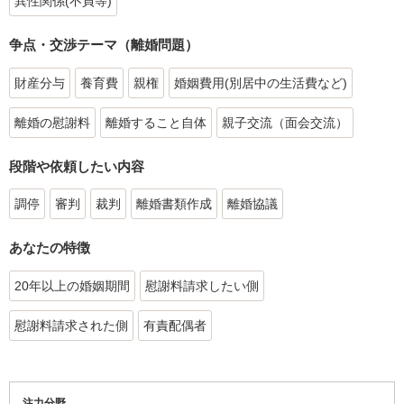
異性関係(不貞等)
争点・交渉テーマ（離婚問題）
財産分与
養育費
親権
婚姻費用(別居中の生活費など)
離婚の慰謝料
離婚すること自体
親子交流（面会交流）
段階や依頼したい内容
調停
審判
裁判
離婚書類作成
離婚協議
あなたの特徴
20年以上の婚姻期間
慰謝料請求したい側
慰謝料請求された側
有責配偶者
注力分野