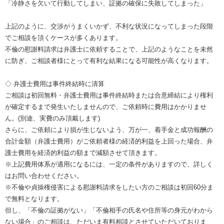
「冷静さを欠いて行動してしまい、証拠の確保に失敗してしまった」
上記のように、交渉がうまくいかず、不利な状況になってしまった段階
でご相談を頂くケースが多くあります。
不倫の慰謝料請求は弁護士に依頼することで、上記のようなことを未然
に防ぎ、ご相談者様にとって有利な結果になる可能性が高くなります。
◇ 弁護士費用は事件終結時に清算
ご相談は初回無料・弁護士費用は事件終結時または合意締結により権利
が確定するまで発生いたしませんので、ご依頼時に費用はかかりませ
ん。(別途、実費のみ頂戴します)
さらに、ご依頼により損が生じないよう、万が一、着手金と成功報酬の
合計金額（弁護士費用）がご依頼者様の経済的利益を上回った場合、弁
護士費用を経済的利益の額まで減額させて頂きます。
※上記費用体系が適用になるには、一定の条件がありますので、詳しく
はお問い合わせください。
※不倫や貞操権侵害による慰謝料請求をしたい方のご相談は初回60分ま
で無料となります。
但し、「不倫の証拠がない」「不倫相手の氏名や住所等の身元がわから
ない場合」のご相談は、ただいま有料相談とさせていただいておりま