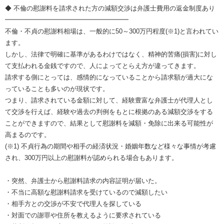
◆ 不倫の慰謝料を請求された方の減額交渉は弁護士費用の返金制度あり
━━━━━━━━━━━━━━━━━━━
不倫・不貞の慰謝料相場は、一般的に50～300万円程度(※1)と言われてい
ます。
しかし、法律で明確に基準があるわけではなく、精神的苦痛(損害)に対し
て支払われる金銭ですので、人によってとらえ方が違ってきます。
請求する側にとっては、感情的になっていることから請求額が過大にな
っていることも多いのが現状です。
つまり、請求されている金額に対して、経験豊富な弁護士が代理人とし
て交渉を行えば、経験や過去の判例をもとに根拠のある減額交渉をする
ことができますので、結果として慰謝料を減額・免除に出来る可能性が
高まるのです。
(※1) 不貞行為の期間や相手の経済状況・婚姻年数など様々な事情が考慮
され、300万円以上の慰謝料が認められる場合もあります。
・突然、弁護士から慰謝料請求の内容証明が届いた。
・不当に高額な慰謝料請求を受けているので減額したい
・相手方との交渉が不安で代理人を探している
・対面での謝罪や住所を教えるように要求されている