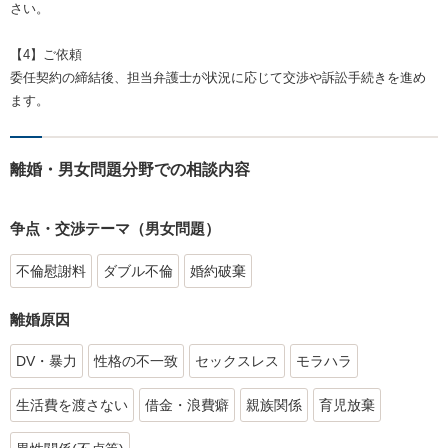
さい。
【4】ご依頼
委任契約の締結後、担当弁護士が状況に応じて交渉や訴訟手続きを進め
ます。
離婚・男女問題分野での相談内容
争点・交渉テーマ（男女問題）
不倫慰謝料
ダブル不倫
婚約破棄
離婚原因
DV・暴力
性格の不一致
セックスレス
モラハラ
生活費を渡さない
借金・浪費癖
親族関係
育児放棄