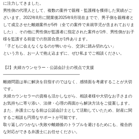
に注力してきました。
男性側の代理人として、複数の案件で親権・監護権を獲得した実績がご
ざいます。2022年8月に開業後2025年9月現在までで、男子側を親権者と
して成立させた離婚案件が5件（全ての案件で未就学児が含まれておりま
した）、その他に男性側が監護者に指定された案件が1件、男性側がお子
様を監護する前提での別居合意が1件あります。
「子どもに会えなくなるのが怖いから、交渉に踏み切れない」
という方も、お一人で抱え込まずに、ぜひ私までご相談ください。
【2】夫婦カウンセラー・公認会計士の視点で支援
━━━━━━━━━━━━━━━━━━━
離婚問題は単に解決を目指すのではなく、感情面を考慮することが大切
です。
夫婦カウンセラーの資格も活かしながら、相談者様や大切なお子さまの
お気持ちに寄り添い、法律・心理の両面から解決方法をご提案します。
また、弁護士になる前は公認会計士として活動していたため、財産に関
するご相談も円滑なサポートが可能です。
取り返しのつかない失敗や離婚後のトラブルを避けるためにも、複合的
な対応ができる弁護士にお任せください。