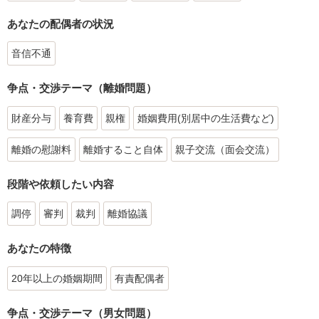
あなたの配偶者の状況
音信不通
争点・交渉テーマ（離婚問題）
財産分与
養育費
親権
婚姻費用(別居中の生活費など)
離婚の慰謝料
離婚すること自体
親子交流（面会交流）
段階や依頼したい内容
調停
審判
裁判
離婚協議
あなたの特徴
20年以上の婚姻期間
有責配偶者
争点・交渉テーマ（男女問題）