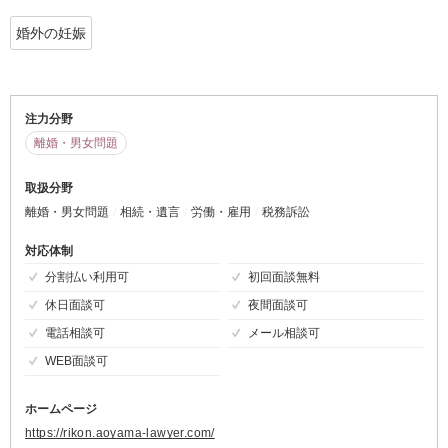
婚外の妊娠
注力分野
離婚・男女問題
取扱分野
離婚・男女問題
相続・遺言
労働・雇用
税務訴訟
対応体制
分割払い利用可
初回面談無料
休日面談可
夜間面談可
電話相談可
メール相談可
WEB面談可
ホームページ
https://rikon.aoyama-lawyer.com/