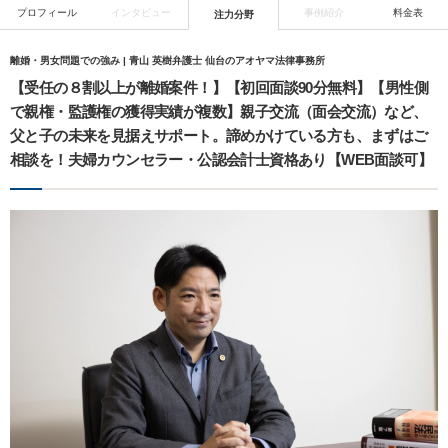
プロフィール
インタビュー
事例紹介
料金表
注力分野
離婚・男女問題での強み | 青山 英樹弁護士 仙台のアオヤマ法律事務所
【受任の８割以上が離婚案件！】【初回面談90分無料】【男性側
で親権・監護権の獲得実績が複数】親子交流（面会交流）など、
父と子の未来を見据えサポート。諦めかけている方も、まずはご
相談を！夫婦カウンセラー・公認会計士資格あり【WEB面談可】