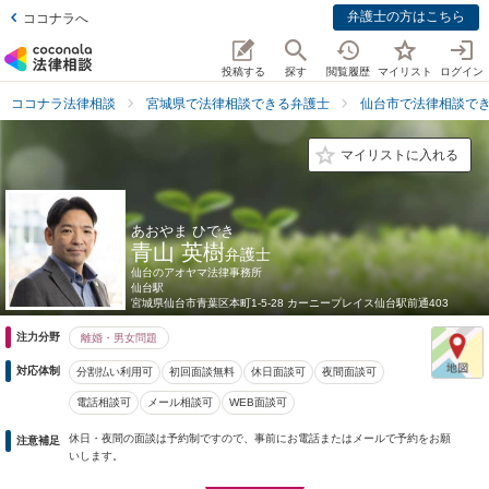
弁護士の方はこちら
ココナラへ
投稿する
探す
閲覧履歴
マイリスト
ログイン
ココナラ法律相談
宮城県で法律相談できる弁護士
仙台市で法律相談で
マイリストに入れる
あおやま ひでき
青山 英樹
弁護士
仙台のアオヤマ法律事務所
仙台駅
宮城県
仙台市青葉区本町1-5-28 カーニープレイス仙台駅前通403
注力分野
離婚・男女問題
対応体制
分割払い利用可
初回面談無料
休日面談可
夜間面談可
電話相談可
メール相談可
WEB面談可
休日・夜間の面談は予約制ですので、事前にお電話またはメールで予約をお願
注意補足
いします。