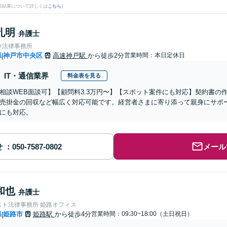
検索結果について詳しくは
こちら
)
孔明
弁護士
ウ法律事務所
県
神戸市中央区
高速神戸駅
から徒歩2分
営業時間：本日定休日
|
IT・通信業界
料金表を見る
相談WEB面談可】【顧問料3.3万円〜】【スポット案件にも対応】契約書の
売掛金の回収など幅広く対応可能です。経営者さまに寄り添って親身にサポ
にも対応。
せ
メール
和也
弁護士
スト法律事務所 姫路オフィス
県
姫路市
姫路駅
から徒歩4分
営業時間：09:30~18:00（土日祝日）
|