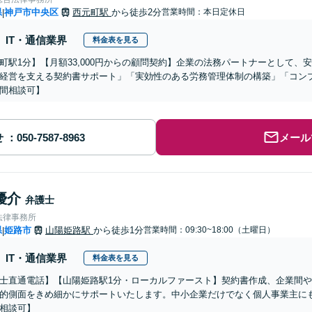
県
神戸市中央区
西元町駅
から徒歩2分
営業時間：本日定休日
|
IT・通信業界
料金表を見る
元町駅1分】【月額33,000円からの顧問契約】企業の法務パートナーとして
経営を支える契約書サポート」「実効性のある労務管理体制の構築」「コン
間相談可】
せ
メール
優介
弁護士
法律事務所
県
姫路市
山陽姫路駅
から徒歩1分
営業時間：09:30~18:00（土曜日）
|
IT・通信業界
料金表を見る
士直通電話】【山陽姫路駅1分・ローカルファースト】契約書作成、企業間や
的側面をきめ細かにサポートいたします。中小企業だけでなく個人事業主に
相談可】