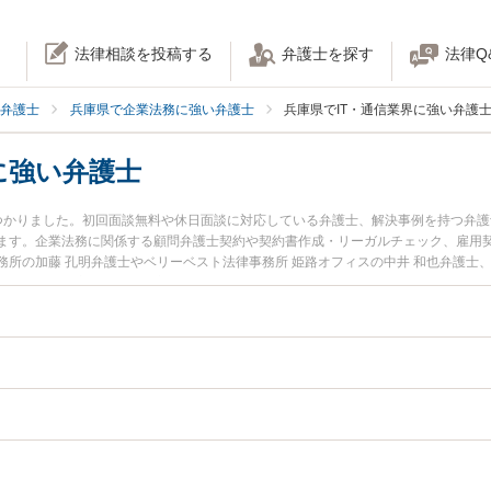
法律相談を投稿する
弁護士を探す
法律Q
弁護士
兵庫県で企業法務に強い弁護士
兵庫県でIT・通信業界に強い弁護
に強い弁護士
名見つかりました。初回面談無料や休日面談に対応している弁護士、解決事例を持つ弁
ます。企業法務に関係する顧問弁護士契約や契約書作成・リーガルチェック、雇用
所の加藤 孔明弁護士やベリーベスト法律事務所 姫路オフィスの中井 和也弁護士
います。『兵庫県で土日や夜間に発生したIT・通信業界のトラブルを今すぐに弁護士
回相談無料でIT・通信業界を法律相談できる兵庫県内の弁護士に相談予約したい』