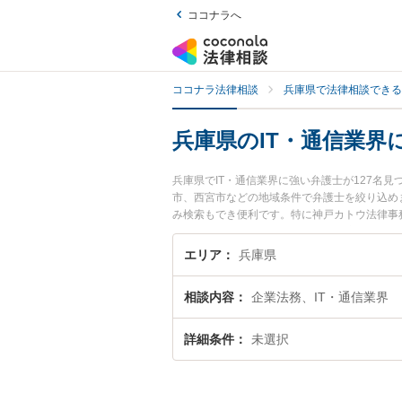
ココナラへ
ココナラ法律相談
兵庫県で法律相談できる
兵庫県のIT・通信業界
兵庫県でIT・通信業界に強い弁護士が127
市、西宮市などの地域条件で弁護士を絞り込め
み検索もでき便利です。特に神戸カトウ法律事務
ール情報や弁護士費用、強みなどが注目されて
の実績豊富な近くの弁護士を検索したい』『初
エリア
兵庫県
相談内容
企業法務、IT・通信業界
詳細条件
未選択