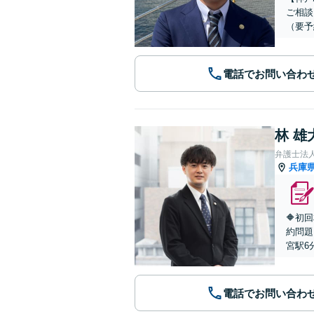
ご相談
（要予
電話でお問い合わ
林 雄
弁護士法
兵庫
🔶初
約問題
宮駅6
電話でお問い合わ