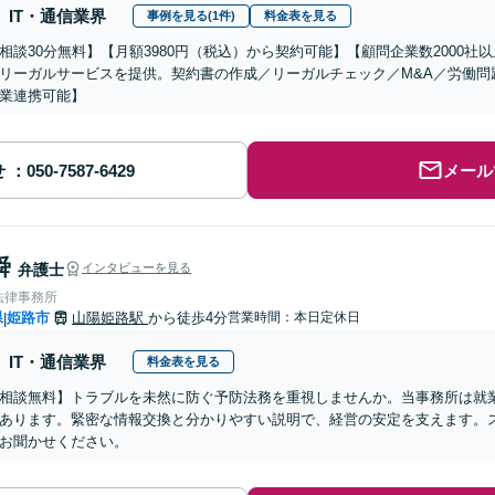
IT・通信業界
事例を見る(1件)
料金表を見る
相談30分無料】【月額3980円（税込）から契約可能】【顧問企業数2000
リーガルサービスを提供。契約書の作成／リーガルチェック／M&A／労働問
業連携可能】
せ
メール
舜
弁護士
インタビューを見る
法律事務所
県
姫路市
山陽姫路駅
から徒歩4分
営業時間：本日定休日
|
IT・通信業界
料金表を見る
相談無料】トラブルを未然に防ぐ予防法務を重視しませんか。当事務所は就
あります。緊密な情報交換と分かりやすい説明で、経営の安定を支えます。
お聞かせください。