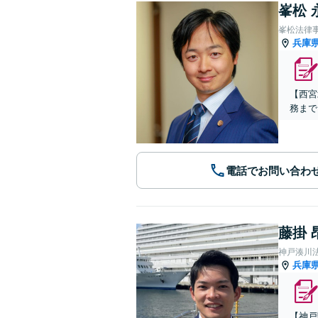
峯松 
峯松法律
兵庫
【西宮
務まで
電話でお問い合わ
藤掛 
神戸湊川
兵庫
【神戸