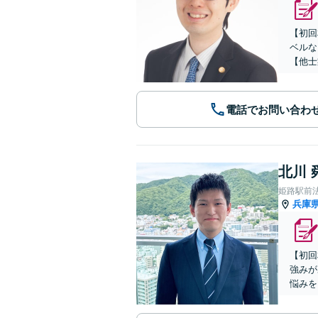
【初回
ベルな
【他士
電話でお問い合わ
北川 
姫路駅前
兵庫
【初回
強みが
悩みを