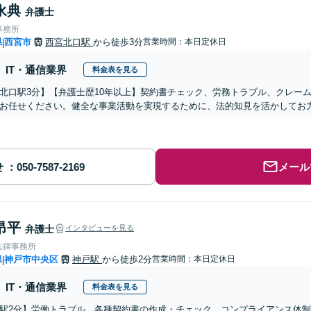
永典
弁護士
事務所
県
西宮市
西宮北口駅
から徒歩3分
営業時間：本日定休日
|
IT・通信業界
料金表を見る
北口駅3分】【弁護士歴10年以上】契約書チェック、労務トラブル、クレー
お任せください。健全な事業活動を実現するために、法的知見を活かしてお
せ
メール
昂平
弁護士
インタビューを見る
法律事務所
県
神戸市中央区
神戸駅
から徒歩2分
営業時間：本日定休日
|
IT・通信業界
料金表を見る
駅2分】労働トラブル、各種契約書の作成・チェック、コンプライアンス体