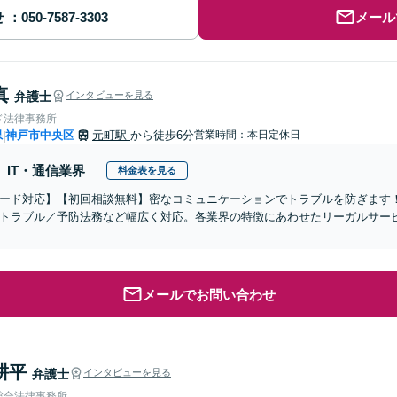
せ
メール
真
弁護士
インタビューを見る
ド法律事務所
県
神戸市中央区
元町駅
から徒歩6分
営業時間：本日定休日
|
IT・通信業界
料金表を見る
ード対応】【初回相談無料】密なコミュニケーションでトラブルを防ぎます
トラブル／予防法務など幅広く対応。各業界の特徴にあわせたリーガルサー
メールでお問い合わせ
耕平
弁護士
インタビューを見る
総合法律事務所