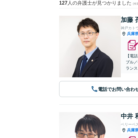
127
人の弁護士が見つかりました
(
加藤 
神戸カト
兵庫
【電話
ブル／
ランス
電話でお問い合わ
中井 
ベリーベ
兵庫