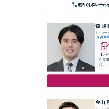
電話でお問い合わ
森 陽
トアロー
兵庫
【スピ
企業間
に。
金山 
かなやま