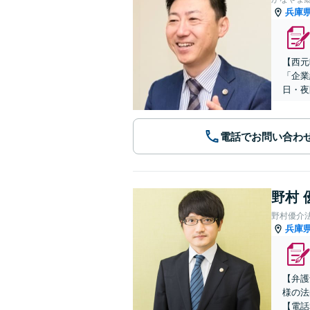
兵庫
【​西
「企業
日・夜
電話でお問い合わ
野村 
野村優介
兵庫
【弁護
様の法
【電話