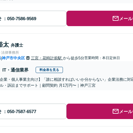
せ
メール
裕太
弁護士
ト法律事務所
県
神戸市中央区
三宮・花時計前駅
から徒歩5分
営業時間：本日定休日
|
IT・通信業界
料金表を見る
企業・個人事業主向け】「誰に相談すればいいか分からない」企業法務に対
ル・訴訟までサポート｜顧問契約 月1万円〜｜神戸三宮
せ
メール