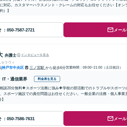
に対応。カスタマーハラスメント・クレームの対応もお任せください【オン
約）】
せ
メール
大
弁護士
インタビューを見る
人セラヴィ
県
神戸市中央区
三ノ宮駅
から徒歩6分
営業時間：09:00~21:00（土日祝日）
|
IT・通信業界
料金表を見る
回相談20分無料🔶スポーツ法務に強み🔶学校の部活動でのトラブルやスポー
、スポーツ施設での責任問題はお任せください。一般企業の法務・個人事業
分】
せ
メール