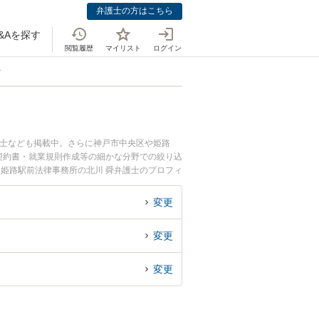
弁護士の方はこちら
&Aを探す
閲覧履歴
マイリスト
ログイン
士
護士なども掲載中。さらに神戸市中央区や姫路
契約書・就業規則作成等の細かな分野での絞り込
、姫路駅前法律事務所の北川 舜弁護士のプロフィ
に相談したい』『IT・通信業界のトラブル解決
などでお困りの相談者さんにおすすめです。
変更
変更
変更