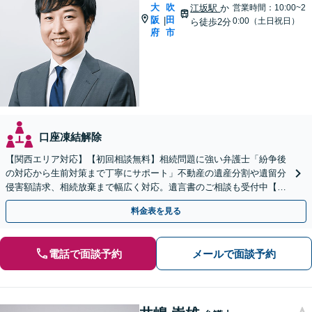
大
吹
江坂駅
か
営業時間：10:00~2
阪
田
|
0:00（土日祝日）
ら徒歩2分
府
市
口座凍結解除
【関西エリア対応】【初回相談無料】相続問題に強い弁護士「紛争後
の対応から生前対策まで丁寧にサポート」不動産の遺産分割や遺留分
侵害額請求、相続放棄まで幅広く対応。遺言書のご相談も受付中【夜
間・休日面談可】【WEB面談】【完全個室】
料金表を見る
電話で面談予約
メールで面談予約