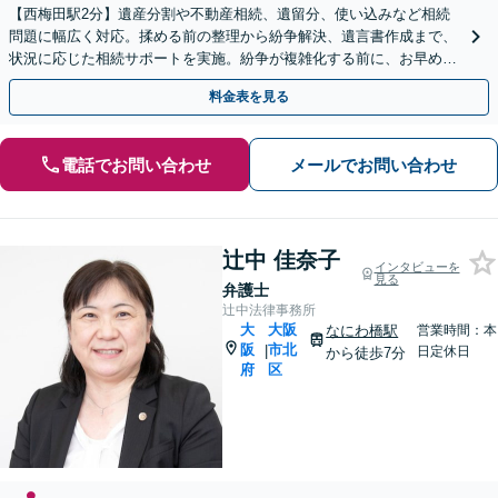
【西梅田駅2分】遺産分割や不動産相続、遺留分、使い込みなど相続
問題に幅広く対応。揉める前の整理から紛争解決、遺言書作成まで、
状況に応じた相続サポートを実施。紛争が複雑化する前に、お早めに
ご相談ください【オンライン面談可】【夜間・休日相談可】
料金表を見る
電話でお問い合わせ
メールでお問い合わせ
辻中 佳奈子
インタビューを
見る
弁護士
辻中法律事務所
大
大阪
なにわ橋駅
営業時間：本
阪
市北
|
日定休日
から徒歩7分
府
区