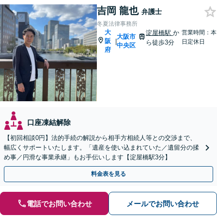
吉岡 龍也
弁護士
冬夏法律事務所
大
淀屋橋駅
か
営業時間：本
大阪市
阪
|
日定休日
ら徒歩3分
中央区
府
口座凍結解除
【初回相談0円】法的手続の解説から相手方相続人等との交渉まで、
幅広くサポートいたします。「遺産を使い込まれていた／遺留分の揉
め事／円滑な事業承継」もお手伝いします【淀屋橋駅3分】
料金表を見る
電話でお問い合わせ
メールでお問い合わせ