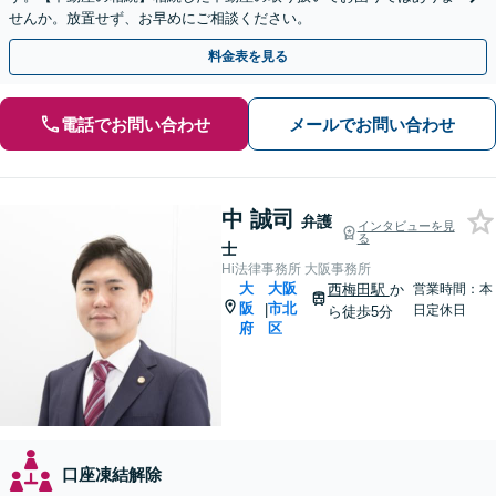
せんか。放置せず、お早めにご相談ください。
料金表を見る
電話でお問い合わせ
メールでお問い合わせ
中 誠司
弁護
インタビューを見
る
士
Hi法律事務所 大阪事務所
大
大阪
西梅田駅
か
営業時間：本
阪
市北
|
日定休日
ら徒歩5分
府
区
口座凍結解除