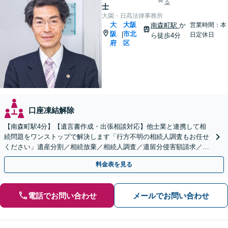
る
士
大園・日髙法律事務所
大
大阪
南森町駅
か
営業時間：本
阪
市北
|
日定休日
ら徒歩4分
府
区
口座凍結解除
【南森町駅4分】【遺言書作成・出張相談対応】他士業と連携して相
続問題をワンストップで解決します「行方不明の相続人調査もお任せ
ください」遺産分割／相続放棄／相続人調査／遺留分侵害額請求／登
記など【休日・夜間面談可】【分割払い対応】
料金表を見る
電話でお問い合わせ
メールでお問い合わせ