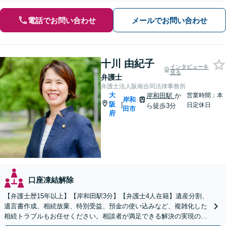
電話でお問い合わせ
メールでお問い合わせ
十川 由紀子
インタビューを
見る
弁護士
弁護士法人阪南合同法律事務所
大
岸和田駅
か
営業時間：本
岸和
阪
|
日定休日
ら徒歩3分
田市
府
口座凍結解除
【弁護士歴15年以上】【岸和田駅3分】【弁護士4人在籍】遺産分割、
遺言書作成、相続放棄、特別受益、預金の使い込みなど、複雑化した
相続トラブルもお任せください。相談者が満足できる解決の実現のた