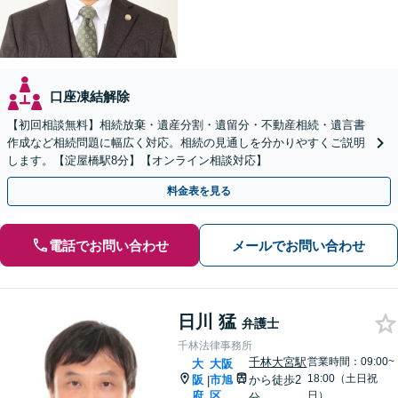
口座凍結解除
【初回相談無料】相続放棄・遺産分割・遺留分・不動産相続・遺言書
作成など相続問題に幅広く対応。相続の見通しを分かりやすくご説明
します。【淀屋橋駅8分】【オンライン相談対応】
料金表を見る
電話でお問い合わせ
メールでお問い合わせ
日川 猛
弁護士
千林法律事務所
千林大宮駅
営業時間：09:00~
大
大阪
18:00（土日祝
阪
市旭
から徒歩2
|
府
区
日）
分