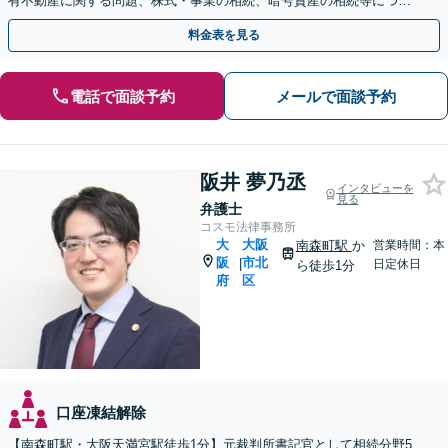
有不動産に関する問題、株式・事業の相続、暗号資産の相続等につき
豊富な対応実績。【バリアフリー】【完全個室】
料金表を見る
電話で面談予約
メールで面談予約
阪井 夢乃丞
インタビューを
見る
弁護士
コスモ法律事務所
大
大阪
南森町駅
か
営業時間：本
阪
市北
|
日定休日
ら徒歩1分
府
区
口座凍結解除
【南森町駅・大阪天満宮駅徒歩1分】元裁判所書記官として相続分野5