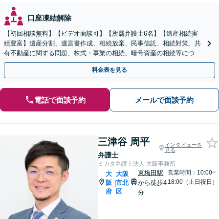
口座凍結解除
【初回相談無料】【ビデオ面談可】【所属弁護士6名】【遺産相続実
績豊富】遺産分割、遺言書作成、相続放棄、民事信託、相続対策、共
有不動産に関する問題、株式・事業の相続、暗号資産の相続等につき
豊富な対応実績。【バリアフリー】【完全個室】
料金表を見る
電話で面談予約
メールで面談予約
三津谷 周平
インタビューを
見る
弁護士
ミカタ弁護士法人 大阪事務所
東梅田駅
営業時間：10:00~
大
大阪
18:00（土日祝日）
阪
市北
から徒歩4
|
府
区
分