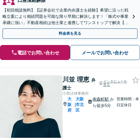
口座凍結解除
【初回相談無料】【証券会社で企業内弁護士を経験】希望に沿った戦
略立案により相続問題を可能な限り早期に解決します！「株式や事業
承継に強い」不動産相続は他士業と連携してワンストップで解決【メ
ール相談／夜間面談OK】【大江橋駅3分】
料金表を見る
電話でお問い合わせ
メールでお問い合わせ
川並 理恵
弁
インタビューを
見る
護士
小西法律事務所
大
大阪
南森町駅
か
営業時間：本
阪
市北
|
日定休日
ら徒歩5分
府
区