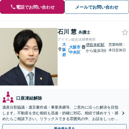
電話でお問い合わせ
メールでお問い合わせ
石川 慧
弁護士
アイマン総合法律事務所
大
堺筋本町駅
営業時間：
大阪市
阪
|
本日定休日
から徒歩3分
中央区
府
口座凍結解除
遺産分割協議・遺言書作成・事業承継等、ご意向に沿った解決を目指
します。不動産を含む相続も迅速・的確に対応。相続で揉めそう・揉
めたらご相談下さい。リラックスできる雰囲気の中、お話をしっかり
伺います。【ビデオ面談可】【北浜駅・堺筋本町駅近く】
料金表を見る