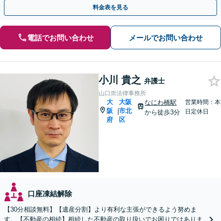
めに、他士業と連携し最善を尽くします【完全個室】
料金表を見る
電話でお問い合わせ
メールでお問い合わせ
小川 貴之
弁護士
山口崇法律事務所
大
大阪
なにわ橋駅
営業時間：本
阪
市北
|
日定休日
から徒歩3分
府
区
口座凍結解除
【30分相談無料】【遺産分割】より有利な主張ができるよう努めま
す。【不動産の相続】相続した不動産の取り扱いでお困りではありま