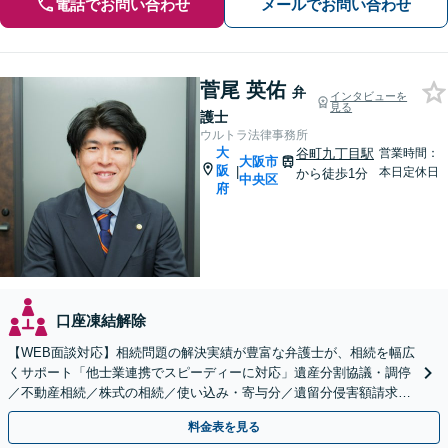
電話でお問い合わせ
メールでお問い合わせ
菅尾 英佑
弁
インタビューを
見る
護士
ウルトラ法律事務所
大
谷町九丁目駅
営業時間：
大阪市
阪
|
本日定休日
から徒歩1分
中央区
府
口座凍結解除
【WEB面談対応】相続問題の解決実績が豊富な弁護士が、相続を幅広
くサポート「他士業連携でスピーディーに対応」遺産分割協議・調停
／不動産相続／株式の相続／使い込み・寄与分／遺留分侵害額請求／
相続放棄（借金の相続）／遺言書作成
料金表を見る