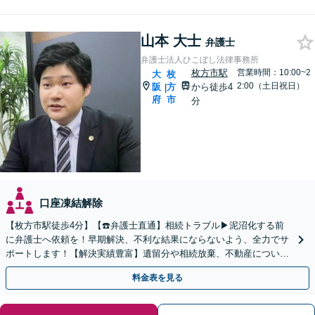
山本 大士
弁護士
弁護士法人ひこぼし法律事務所
枚方市駅
営業時間：10:00~2
大
枚
2:00（土日祝日）
阪
方
から徒歩4
|
府
市
分
口座凍結解除
【枚方市駅徒歩4分】【☎️弁護士直通】相続トラブル▶︎泥沼化する前
に弁護士へ依頼を！早期解決、不利な結果にならないよう、全力でサ
ポートします！【解決実績豊富】遺留分や相続放棄、不動産について
もお気軽にご相談ください。【他士業との連携OK】
料金表を見る