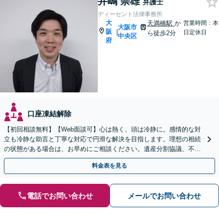
井嶋 崇雄
弁護士
ディーセント法律事務所
大
天満橋駅
か
営業時間：本
大阪市
阪
|
日定休日
ら徒歩2分
中央区
府
口座凍結解除
【初回相談無料】【Web面談可】心は熱く、頭は冷静に。感情的な対
立も冷静な助言と丁寧な対応で円滑な解決を目指します。理想の相続
の状態がある場合は、お早めにご相談ください。遺産分割協議、不動
産相続、遺留分など【休日・夜間面談可】【北浜駅1分】
料金表を見る
電話でお問い合わせ
メールでお問い合わせ