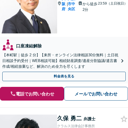
23:59（土日祝日）
阪
市中
から徒歩
|
府
央区
2分
口座凍結解除
【本町駅｜徒歩 2 分】【来所・オンライン法律相談30分無料｜土日祝
日相談予約受付｜WEB相談可能】相続財産調査/遺産分割協議/遺言書
作成/相続放棄など、解決のため全力を尽くします
料金表を見る
電話でお問い合わせ
メールでお問い合わせ
久保 勇二
弁護士
クラルス法律会計事務所