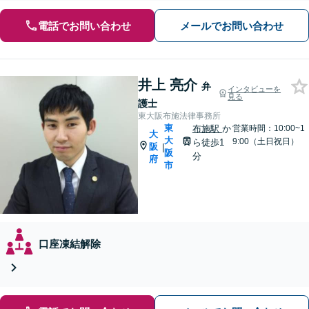
電話でお問い合わせ
メールでお問い合わせ
井上 亮介
弁
インタビューを
見る
護士
東大阪布施法律事務所
東
布施駅
か
営業時間：10:00~1
大
大
9:00（土日祝日）
ら徒歩1
阪
|
阪
分
府
市
口座凍結解除