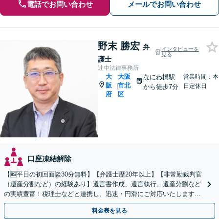
電話でお問い合わせ
メールでお問い合わせ
野末 勝宏
弁
インタビューを
見る
護士
辻中法律事務所
大
大阪
なにわ橋駅
営業時間：本
阪
市北
|
日定休日
から徒歩7分
府
区
口座凍結解除
【🆓平日の初回面談30分無料】【弁護士歴20年以上】【非常勤裁判官
（遺産分割など）の経験あり】遺言書作成、遺言執行、遺産分割など
の実績豊富！税理士などと連携し、迅速・円滑にご対応いたします
【女性弁護士と共同受任可】【御堂筋線淀屋橋駅7分】
料金表を見る