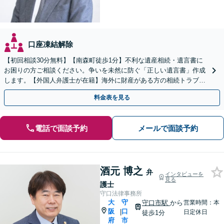
口座凍結解除
【初回相談30分無料】【南森町徒歩1分】不利な遺産相続・遺言書に
お困りの方ご相談ください。争いを未然に防ぐ「正しい遺言書」作成
します。【外国人弁護士が在籍】海外に財産がある方の相続トラブル
を多数解決。交渉を外国語で代行します。
料金表を見る
電話で面談予約
メールで面談予約
酒元 博之
弁
インタビューを
見る
護士
守口法律事務所
大
守
守口市駅
から
営業時間：本
阪
口
|
日定休日
徒歩1分
府
市