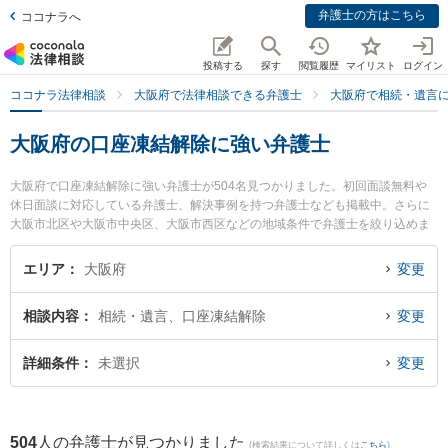
弁護士の方はこちら
ココナラへ
投稿する
探す
閲覧履歴
マイリスト
ログイン
ココナラ法律相談
大阪府で法律相談できる弁護士
大阪府で相続・遺言
大阪府の口座凍結解除に強い弁護士
大阪府で口座凍結解除に強い弁護士が504名見つかりました。初回面談無料や
休日面談に対応している弁護士、解決事例を持つ弁護士なども掲載中。さらに
大阪市北区や大阪市中央区、大阪市西区などの地域条件で弁護士を絞り込めま
す。相続・遺言に関係する家族間の相続トラブルや認知症の相続、遺産分割等
の細かな分野での絞り込み検索もでき便利です。特に弁護士法人川原総合法律
エリア
大阪府
変更
事務所の川原 俊明弁護士や弁護士法人茨木あさひ法律事務所の谷井 光弁護士、
東大阪布施法律事務所の井上 亮介弁護士のプロフィール情報や弁護士費用、強
相談内容
相続・遺言、口座凍結解除
変更
みなどが注目されています。『大阪府で土日や夜間に発生した口座凍結解除の
トラブルを今すぐに弁護士に相談したい』『口座凍結解除のトラブル解決の実
績豊富な近くの弁護士を検索したい』『初回相談無料で口座凍結解除を法律相
詳細条件
未選択
変更
談できる大阪府内の弁護士に相談予約したい』などでお困りの相談者さんにお
すすめです。
504
人の弁護士が見つかりました
(検索結果について詳しくは
こちら
)