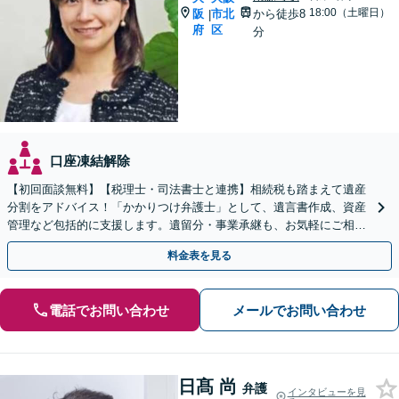
18:00（土曜日）
阪
市北
から徒歩8
|
府
区
分
口座凍結解除
【初回面談無料】【税理士・司法書士と連携】相続税も踏まえて遺産
分割をアドバイス！「かかりつけ弁護士」として、遺言書作成、資産
管理など包括的に支援します。遺留分・事業承継も、お気軽にご相談
ください【夜間面談可】【ビデオ面談可】【東梅田駅8分】
料金表を見る
電話でお問い合わせ
メールでお問い合わせ
日髙 尚
弁護
インタビューを見