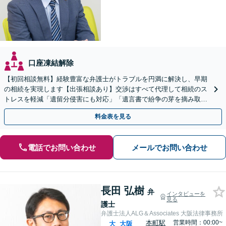
口座凍結解除
【初回相談無料】経験豊富な弁護士がトラブルを円満に解決し、早期
の相続を実現します【出張相談あり】交渉はすべて代理して相続のス
トレスを軽減「遺留分侵害にも対応」「遺言書で紛争の芽を摘み取
る」【完全個室制】【バリアフリー対応】【守口市駅1分】
料金表を見る
電話でお問い合わせ
メールでお問い合わせ
長田 弘樹
弁
インタビューを
見る
護士
弁護士法人ALG＆Associates 大阪法律事務所
本町駅
営業時間：00:00~
大
大阪