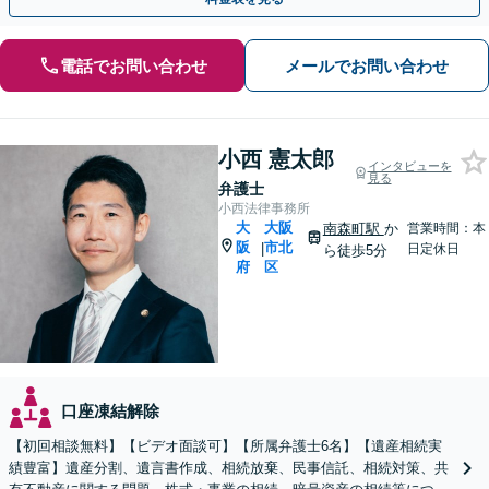
電話でお問い合わせ
メールでお問い合わせ
小西 憲太郎
インタビューを
見る
弁護士
小西法律事務所
大
大阪
南森町駅
か
営業時間：本
阪
市北
|
日定休日
ら徒歩5分
府
区
口座凍結解除
【初回相談無料】【ビデオ面談可】【所属弁護士6名】【遺産相続実
績豊富】遺産分割、遺言書作成、相続放棄、民事信託、相続対策、共