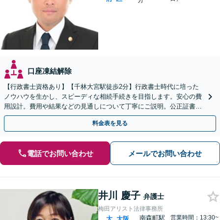
口座凍結解除
【行政書士資格あり】【千林大宮駅徒歩2分】行政書士時代に培った
ノウハウを生かし、スピーディな相続手続きを目指します。安心の費
用設計。費用や結果などの見通しについて丁寧にご説明。公正証書遺
言や遺言執行人にも対応。【初回相談無料】【当日相談可】
料金表を見る
電話でお問い合わせ
メールでお問い合わせ
井川 慶子
弁護士
梅田アリスト法律事務所
南森町駅
営業時間：13:30~
大
大阪