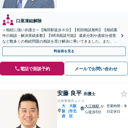
口座凍結解除
＜相続に強い弁護士＞【梅田駅徒歩６分】【初回相談無料】【相続案
件の相談・解決実績多数】【WEB面談可能】 遺産分割や遺留分侵害
など数多くの相続問題の相談を受け解決に導いてきました。また、過
去に１００件超の遺言作成のお手伝いをしました。
料金表を見る
電話で面談予約
メールでお問い合わせ
安藤 良平
弁護士
法律事務所ａｎｄ
大
大阪
大江橋駅
か
営業時間：本
阪
市北
|
日定休日
ら徒歩5分
府
区