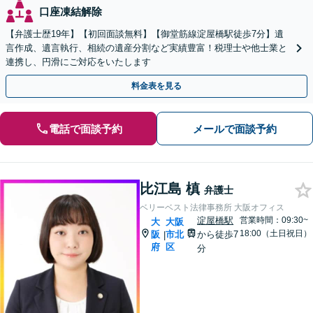
口座凍結解除
【弁護士歴19年】【初回面談無料】【御堂筋線淀屋橋駅徒歩7分】遺
言作成、遺言執行、相続の遺産分割など実績豊富！税理士や他士業と
連携し、円滑にご対応をいたします
料金表を見る
電話で面談予約
メールで面談予約
比江島 槙
弁護士
ベリーベスト法律事務所 大阪オフィス
淀屋橋駅
営業時間：09:30~
大
大阪
18:00（土日祝日）
阪
市北
から徒歩7
|
府
区
分