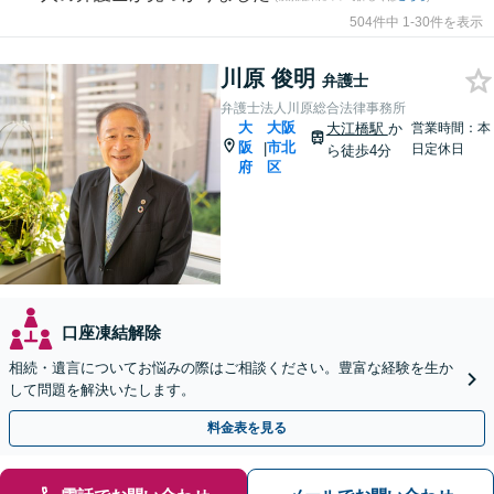
504件中 1-30件を表示
川原 俊明
弁護士
弁護士法人川原総合法律事務所
大
大阪
大江橋駅
か
営業時間：本
阪
市北
|
日定休日
ら徒歩4分
府
区
口座凍結解除
相続・遺言についてお悩みの際はご相談ください。豊富な経験を生か
して問題を解決いたします。
料金表を見る