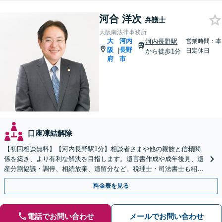
河合 洋次
弁護士
大阪南法律事務所
大
河内
河内長野駅
営業時間：本
阪
長野
|
日定休日
から徒歩1分
府
市
口座凍結解除
【初回相談無料】【河内長野駅1分】相談者さまや他の親族と信頼関
係を築き、より有利な解決を目指します。遺言書作成や成年後見、遺
産分割協議・調停、相続放棄、遺留分など。税理士・司法書士も紹介
いたします【弁護士歴15年以上】
料金表を見る
電話でお問い合わせ
メールでお問い合わせ