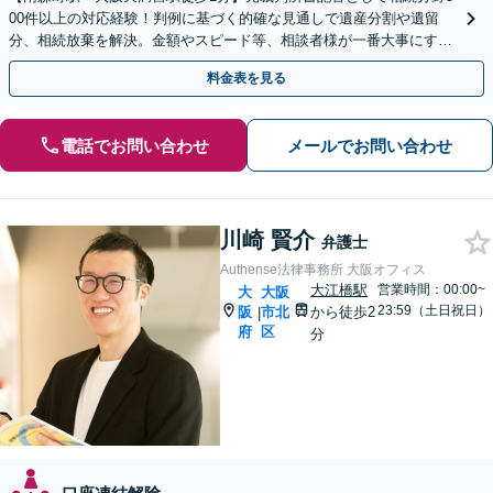
00件以上の対応経験！判例に基づく的確な見通しで遺産分割や遺留
分、相続放棄を解決。金額やスピード等、相談者様が一番大事にする
想いを丁寧に伺い最善の解決策を提案【大阪市内出張可】
料金表を見る
電話でお問い合わせ
メールでお問い合わせ
川崎 賢介
弁護士
Authense法律事務所 大阪オフィス
大江橋駅
営業時間：00:00~
大
大阪
23:59（土日祝日）
阪
市北
から徒歩2
|
府
区
分