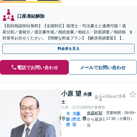
口座凍結解除
【初回相談60分無料】【全国対応】税理士・司法書士と連携可能！遺
産分割／遺留分／遺言書作成／相続放棄／相続人・財産調査／相続税
対策等お任せください。【明瞭な料金プラン】【解決実績豊富】【電
話相談可】
料金表を見る
電話でお問い合わせ
メールでお問い合わせ
小原 望
弁護
インタビューを見
る
士
小原・古川法律特許事務所
南森町駅
営業時間：09:00~
大
大阪
17:30（土曜日）
阪
市北
から徒歩1
|
府
区
分