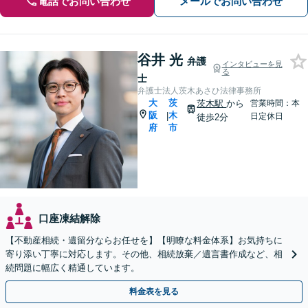
電話でお問い合わせ
メールでお問い合わせ
谷井 光
弁護
インタビューを見
る
士
弁護士法人茨木あさひ法律事務所
大
茨
茨木駅
から
営業時間：本
阪
木
|
日定休日
徒歩2分
府
市
口座凍結解除
【不動産相続・遺留分ならお任せを】【明瞭な料金体系】お気持ちに
寄り添い丁寧に対応します。その他、相続放棄／遺言書作成など、相
続問題に幅広く精通しています。
料金表を見る