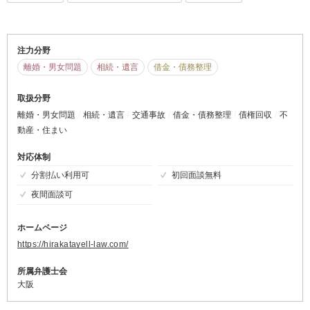
注力分野
離婚・男女問題
相続・遺言
借金・債務整理
取扱分野
離婚・男女問題
相続・遺言
交通事故
借金・債務整理
債権回収
不
動産・住まい
対応体制
分割払い利用可
初回面談無料
夜間面談可
ホームページ
https://hirakatayell-law.com/
所属弁護士会
大阪