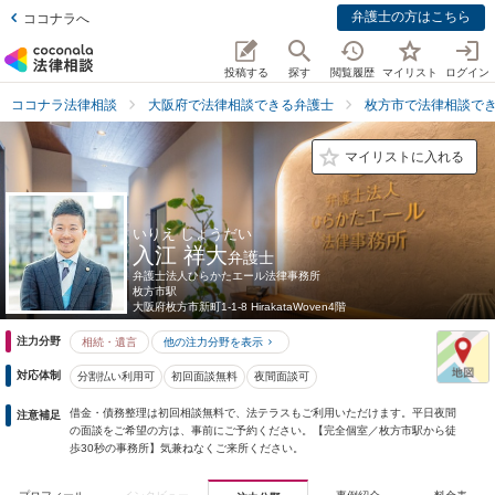
弁護士の方はこちら
ココナラへ
投稿する
探す
閲覧履歴
マイリスト
ログイン
ココナラ法律相談
大阪府で法律相談できる弁護士
枚方市で法律相談で
マイリストに入れる
いりえ しょうだい
入江 祥大
弁護士
弁護士法人ひらかたエール法律事務所
枚方市駅
大阪府
枚方市新町1-1-8 HirakataWoven4階
注力分野
相続・遺言
他の注力分野を表示
対応体制
分割払い利用可
初回面談無料
夜間面談可
借金・債務整理は初回相談無料で、法テラスもご利用いただけます。平日夜間
注意補足
の面談をご希望の方は、事前にご予約ください。【完全個室／枚方市駅から徒
歩30秒の事務所】気兼ねなくご来所ください。