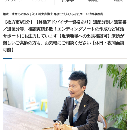
プロフィール
インタビュー
事例紹介
料金表
注力分野
相続・遺言での強み | 入江 祥大弁護士 弁護士法人ひらかたエール法律事務所
【枚方市駅1分】【終活アドバイザー資格あり】遺産分割／遺言書
／遺留分等、相談実績多数！エンディングノートの作成など終活
サポートにも注力しています【近隣地域への出張相談可】来所が
難しいご高齢の方も、お気軽にご相談ください【休日・夜間面談
可能】