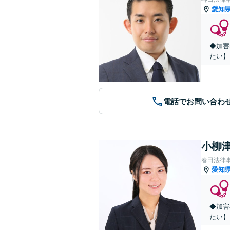
愛知
◆加害
たい】
電話でお問い合わ
小柳津
春田法律
愛知
◆加害
たい】