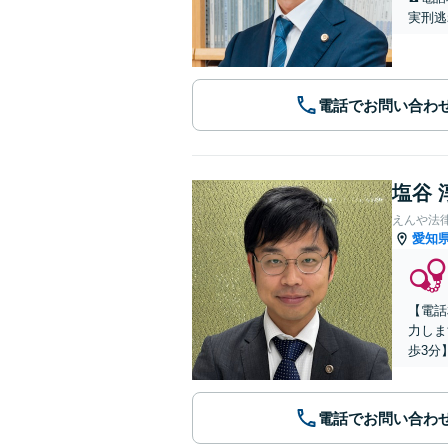
実刑逃
電話でお問い合わ
塩谷 
えんや法
愛知
【電話
力しま
歩3分
電話でお問い合わ