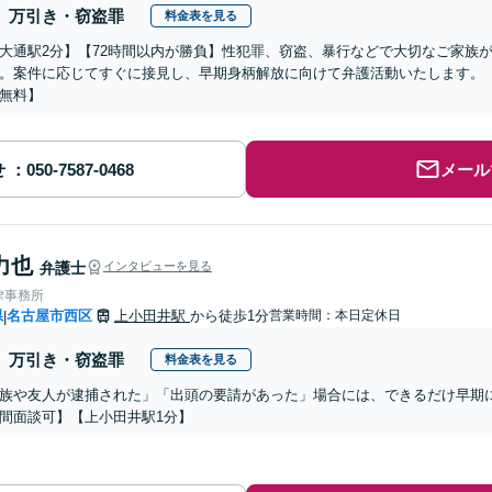
万引き・窃盗罪
料金表を見る
大通駅2分】【72時間以内が勝負】性犯罪、窃盗、暴行などで大切なご家族
。案件に応じてすぐに接見し、早期身柄解放に向けて弁護活動いたします。
無料】
せ
メール
力也
弁護士
インタビューを見る
律事務所
県
名古屋市西区
上小田井駅
から徒歩1分
営業時間：本日定休日
|
万引き・窃盗罪
料金表を見る
族や友人が逮捕された」「出頭の要請があった」場合には、できるだけ早期
間面談可】【上小田井駅1分】