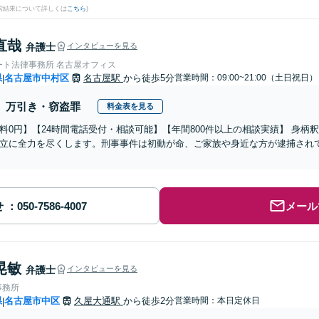
検索結果について詳しくは
こちら
)
直哉
弁護士
インタビューを見る
ート法律事務所 名古屋オフィス
県
名古屋市中村区
名古屋駅
から徒歩5分
営業時間：09:00~21:00（土日祝日）
|
万引き・窃盗罪
料金表を見る
料0円】【24時間電話受付・相談可能】【年間800件以上の相談実績】 身
立に全力を尽くします。刑事事件は初動が命、ご家族や身近な方が逮捕され
せ
メール
晃敏
弁護士
インタビューを見る
事務所
県
名古屋市中区
久屋大通駅
から徒歩2分
営業時間：本日定休日
|