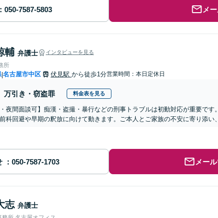
メー
諒輔
弁護士
インタビューを見る
務所
県
名古屋市中区
伏見駅
から徒歩1分
営業時間：本日定休日
|
万引き・窃盗罪
料金表を見る
・夜間面談可】痴漢・盗撮・暴行などの刑事トラブルは初動対応が重要です
前科回避や早期の釈放に向けて動きます。ご本人とご家族の不安に寄り添い
せ
メール
大志
弁護士
事務所 名古屋オフィス