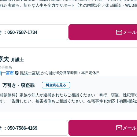
れた実績も。新たな人生を全力でサポート【丸の内駅3分／休日面談・WEB
せ
メール
淳夫
弁護士
律事務所
県
一宮市
尾張一宮駅
から徒歩6分
営業時間：本日定休日
|
万引き・窃盗罪
料金表を見る
相談無料】家族や知人が逮捕されたらご相談ください！暴行、窃盗、性犯罪
す。「告訴したい」被害者側もご相談ください。在宅事件も対応【初回相談は2
】
せ
メール