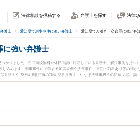
法律相談を投稿する
弁護士を探す
法律Q
弁護士
愛知県で刑事事件に強い弁護士
愛知県で万引き・窃盗罪に強い弁
罪に強い弁護士
名見つかりました。初回面談無料や休日面談に対応している弁護士、解決事例を持つ
絞り込めます。刑事事件に関係する加害者側や少年事件、再犯・前科あり等の細か
直哉弁護士やPSF法律事務所の加藤 晃敏弁護士、いなほ法律事務所の伊藤 力也弁
生した万引き・窃盗罪のトラブルを今すぐに弁護士に相談したい』『万引き・窃盗
法律相談できる愛知県内の弁護士に相談予約したい』などでお困りの相談者さんに