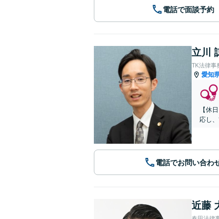
電話で面談予約
立川 
TK法律事
愛知
【休日
応し、
電話でお問い合わ
近藤 
春田法律