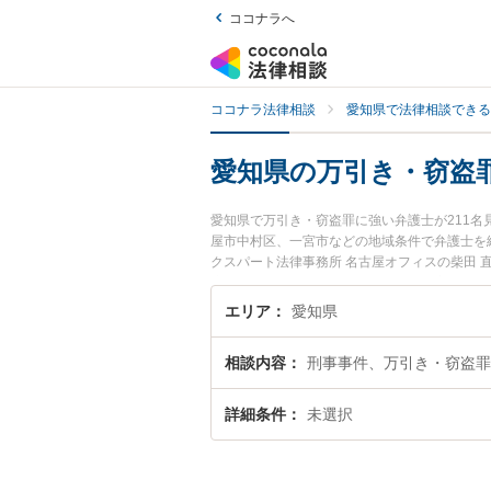
ココナラへ
ココナラ法律相談
愛知県で法律相談できる
愛知県の万引き・窃盗
愛知県で万引き・窃盗罪に強い弁護士が211
屋市中村区、一宮市などの地域条件で弁護士を
クスパート法律事務所 名古屋オフィスの柴田 
注目されています。『愛知県で土日や夜間に発
索したい』『初回相談無料で万引き・窃盗罪を
エリア
愛知県
相談内容
刑事事件、万引き・窃盗罪
詳細条件
未選択