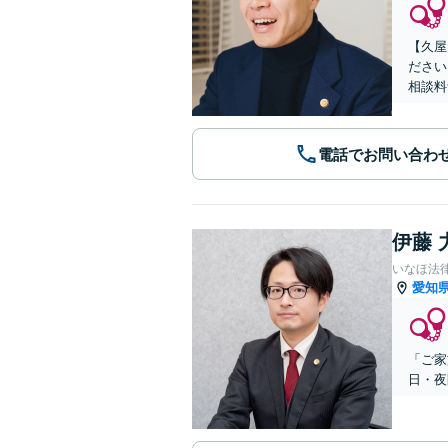
【久屋
ださい
相談料
電話でお問い合わ
伊藤 
いなほ法
愛知
「ご家
日・夜