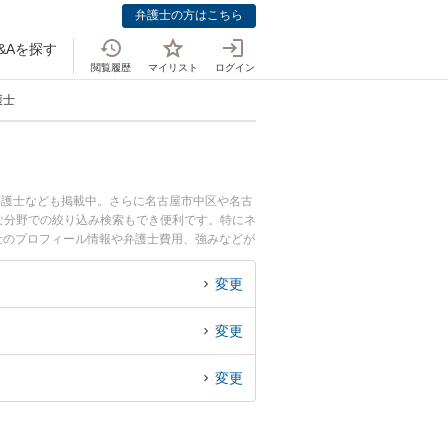
弁護士の方はこちら
&Aを探す
閲覧履歴
マイリスト
ログイン
護士
弁護士なども掲載中。さらに名古屋市中区や名古
な分野での絞り込み検索もでき便利です。特にネ
護士のプロフィール情報や弁護士費用、強みなどが
罪のトラブル解決の実績豊富な近くの弁護士を検
おすすめです。
変更
変更
変更