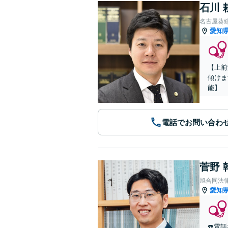
石川 
名古屋葵
愛知
【上前
傾けま
能】
電話でお問い合わ
菅野 
旭合同法
愛知
☎️電