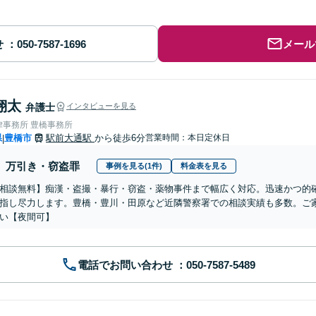
せ
メール
翔太
弁護士
インタビューを見る
律事務所 豊橋事務所
県
豊橋市
駅前大通駅
から徒歩6分
営業時間：本日定休日
|
万引き・窃盗罪
事例を見る(1件)
料金表を見る
相談無料】痴漢・盗撮・暴行・窃盗・薬物事件まで幅広く対応。迅速かつ的
指し尽力します。豊橋・豊川・田原など近隣警察署での相談実績も多数。ご
い【夜間可】
電話でお問い合わせ