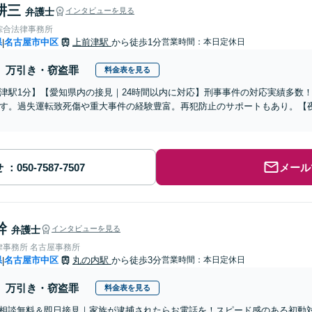
耕三
弁護士
インタビューを見る
綜合法律事務所
県
名古屋市中区
上前津駅
から徒歩1分
営業時間：本日定休日
|
万引き・窃盗罪
料金表を見る
津駅1分】【愛知県内の接見｜24時間以内に対応】刑事事件の対応実績多数
す。過失運転致死傷や重大事件の経験豊富。再犯防止のサポートもあり。【
せ
メール
幹
弁護士
インタビューを見る
律事務所 名古屋事務所
県
名古屋市中区
丸の内駅
から徒歩3分
営業時間：本日定休日
|
万引き・窃盗罪
料金表を見る
話相談無料＆即日接見｜家族が逮捕されたらお電話を！スピード感のある初動