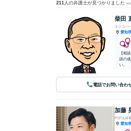
211
人の弁護士が見つかりました
(
柴田 
ネクスパ
愛知
【相談
談の成
い。
電話でお問い合わ
加藤 
PSF法律
愛知