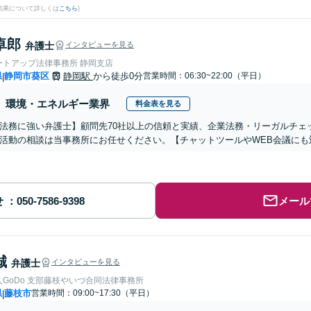
結果について詳しくは
こちら
)
卓郎
弁護士
インタビューを見る
ートアップ法律事務所 静岡支店
県
静岡市葵区
静岡駅
から徒歩0分
営業時間：06:30~22:00（平日）
|
環境・エネルギー業界
料金表を見る
法務に強い弁護士】顧問先70社以上の信頼と実績、企業法務・リーガルチェ
活動の相談は当事務所にお任せください。【チャットツールやWEB会議にも
せ
メール
誠
弁護士
インタビューを見る
GoDo 支部藤枝やいづ合同法律事務所
県
藤枝市
営業時間：09:00~17:30（平日）
|