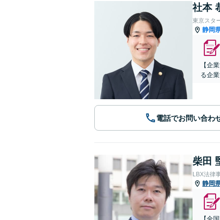
社本 
東京スタ
静岡
【企業
る企業
電話でお問い合わ
柴田 
LBX法律
静岡
【全国