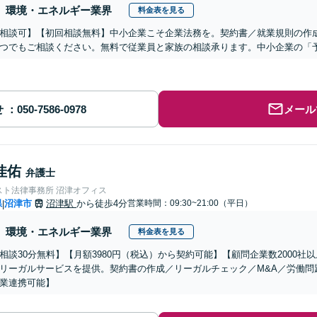
環境・エネルギー業界
料金表を見る
相談可】【初回相談無料】中小企業こそ企業法務を。契約書／就業規則の作
つでもご相談ください。無料で従業員と家族の相談承ります。中小企業の「
せ
メール
佳佑
弁護士
スト法律事務所 沼津オフィス
県
沼津市
沼津駅
から徒歩4分
営業時間：09:30~21:00（平日）
|
環境・エネルギー業界
料金表を見る
相談30分無料】【月額3980円（税込）から契約可能】【顧問企業数2000
リーガルサービスを提供。契約書の作成／リーガルチェック／M&A／労働問
業連携可能】