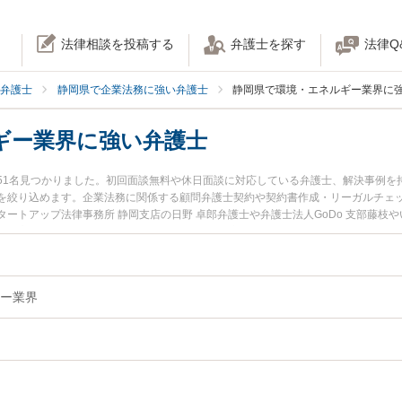
法律相談を投稿する
弁護士を探す
法律Q
弁護士
静岡県で企業法務に強い弁護士
静岡県で環境・エネルギー業界に
ギー業界に強い弁護士
51名見つかりました。初回面談無料や休日面談に対応している弁護士、解決事例を
を絞り込めます。企業法務に関係する顧問弁護士契約や契約書作成・リーガルチェ
ートアップ法律事務所 静岡支店の日野 卓郎弁護士や弁護士法人GoDo 支部藤枝
護士のプロフィール情報や弁護士費用、強みなどが注目されています。『静岡県で土
エネルギー業界のトラブル解決の実績豊富な近くの弁護士を検索したい』『初回相
困りの相談者さんにおすすめです。
ー業界