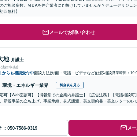
のご相談多数。M＆Aを仲介業者に丸投げしていませんか？デューデリジェ
初回無料】
メールでお問い合わせ
大地
弁護士
ル法律事務所
県
からも相談受付中
面談方法(対面・電話・ビデオなど)は応相談
営業時間：10:0
環境・エネルギー業界
料金表を見る
応可【Web面談可】【博報堂での企業内弁護士】【広告法務】【電話相談可】Yo
、新規事業の立ち上げ、事業承継、株式譲渡、英文契約書・英文レターのレ
せ
メー