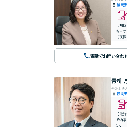
静岡
【初回
もスポ
【夜間
電話でお問い合わ
青柳 
弁護士法人
静岡
【電話
で物事
OK】