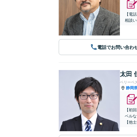
【電話
相談い
電話でお問い合わ
太田 
ベリーベ
静岡
【初回
ベルな
【他士