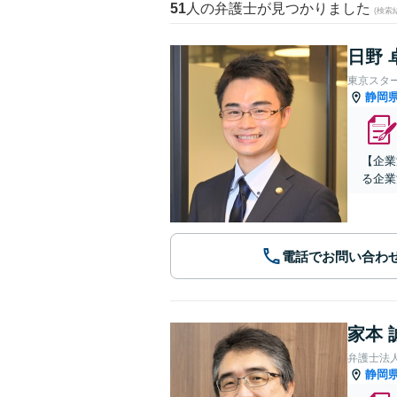
51
人の弁護士が見つかりました
(検索
日野 
東京スタ
静岡
【企業
る企業
電話でお問い合わ
家本 
弁護士法人
静岡