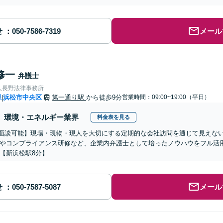
せ
メール
修一
弁護士
人長野法律事務所
県
浜松市中央区
第一通り駅
から徒歩9分
営業時間：09:00~19:00（平日）
|
環境・エネルギー業界
料金表を見る
b面談可能】現場・現物・現人を大切にする定期的な会社訪問を通じて見えな
やコンプライアンス研修など、企業内弁護士として培ったノウハウをフル活
【新浜松駅8分】
せ
メール