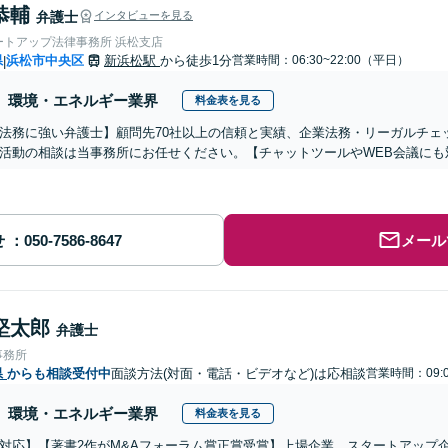
恭輔
弁護士
インタビューを見る
ートアップ法律事務所 浜松支店
県
浜松市中央区
新浜松駅
から徒歩1分
営業時間：06:30~22:00（平日）
|
環境・エネルギー業界
料金表を見る
法務に強い弁護士】顧問先70社以上の信頼と実績、企業法務・リーガルチェ
活動の相談は当事務所にお任せください。【チャットツールやWEB会議にも
せ
メール
堅太郎
弁護士
事務所
県
からも相談受付中
面談方法(対面・電話・ビデオなど)は応相談
営業時間：09:0
環境・エネルギー業界
料金表を見る
対応】【著書2作がM&Aフォーラム賞正賞受賞】上場企業、スタートアップ