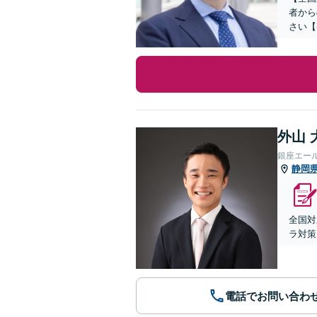
者から
さい【
外山 
銀座エー
静岡
全国対
ラ対策
電話でお問い合わ