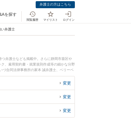
弁護士の方はこちら
&Aを探す
閲覧履歴
マイリスト
ログイン
強い弁護士
持つ弁護士なども掲載中。さらに静岡市葵区や
ック、雇用契約書・就業規則作成等の細かな分野
やいづ合同法律事務所の家本 誠弁護士、ベリーベ
日や夜間に発生した環境・エネルギー業界のトラ
談無料で環境・エネルギー業界を法律相談できる
変更
変更
変更