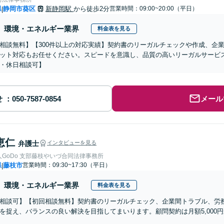
県
静岡市葵区
新静岡駅
から徒歩2分
営業時間：09:00~20:00（平日）
|
環境・エネルギー業界
料金表を見る
相談無料】【300件以上の対応実績】契約書のリーガルチェックや作成、企
ット対応もお任せください。スピードを意識し、品質の高いリーガルサービ
・休日相談可】
せ
メール
恵仁
弁護士
インタビューを見る
GoDo 支部藤枝やいづ合同法律事務所
県
藤枝市
営業時間：09:30~17:30（平日）
|
環境・エネルギー業界
料金表を見る
相談可】【初回相談無料】契約書のリーガルチェック、企業間トラブル、労
を捉え、バランスの良い解決を目指してまいります。顧問契約は月額5,000