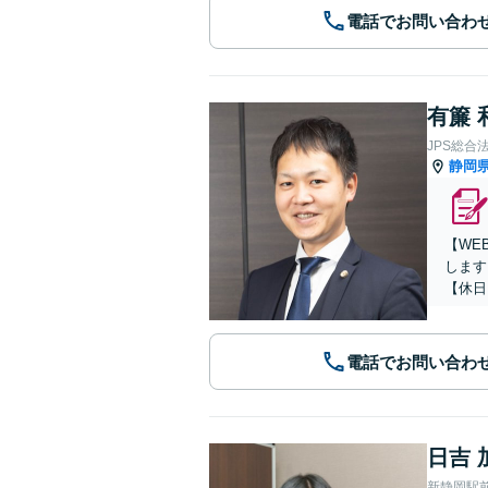
電話でお問い合わ
有簾 
JPS総合
静岡
【WE
します
【休日
電話でお問い合わ
日吉 
新静岡駅