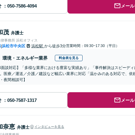
せ
メール
和茂
弁護士
法律事務所 浜松オフィス
県
浜松市中央区
浜松駅
から徒歩3分
営業時間：09:30~17:30（平日）
|
環境・エネルギー業界
料金表を見る
B面談対応】「多様な業界における豊富な実績あり」「事件解決はスピーディ
。医療／運送／介護／建設など幅広い業界に対応「温かみのある対応で、依
・夜間相談可】
せ
メール
加奈恵
弁護士
インタビューを見る
前法律事務所