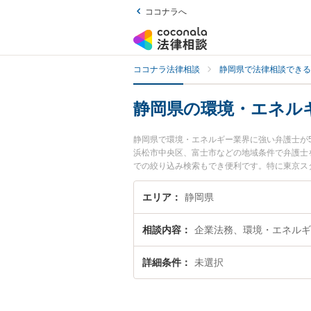
ココナラへ
ココナラ法律相談
静岡県で法律相談できる
静岡県の環境・エネル
静岡県で環境・エネルギー業界に強い弁護士が
浜松市中央区、富士市などの地域条件で弁護士
での絞り込み検索もでき便利です。特に東京スタ
スト法律事務所 沼津オフィスの太田 佳佑弁
ブルを今すぐに弁護士に相談したい』『環境・
エリア
静岡県
静岡県内の弁護士に相談予約したい』などでお
相談内容
企業法務、環境・エネルギ
詳細条件
未選択