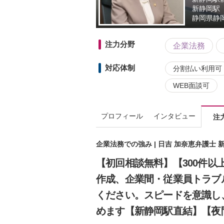
新静岡駅
静岡県
静
注力分野
企業法務
対応体制
分割払い利用可
WEB面談可
プロフィール
インタビュー
注
企業法務での強み | 日吉 加奈恵弁護士
【初回相談無料】【300件
作成、企業間・従業員トラブ
ください。スピードを意識し
めます【新静岡駅直結】【夜