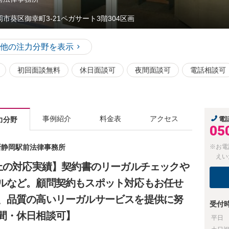
岡市葵区御幸町3-21ペガサート3階304区画
他の注力分野を表示
初回面談無料
休日面談可
夜間面談可
電話相談可
事例紹介
料金表
アクセス
力分野
電
05
 新静岡駅前法律事務所
※お電
えい
以上の対応実績】契約書のリーガルチェックや
ルなど。顧問契約もスポット対応もお任せ
、品質の高いリーガルサービスを提供に努
受付
間・休日相談可】
平日