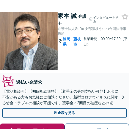
家本 誠
弁護
インタビューを見
る
士
弁護士法人GoDo 支部藤枝やいづ合同法律事
務所
静岡
藤枝
営業時間：09:00~17:30（平
|
県
市
日）
過払い金請求
【電話相談可】【初回相談無料】【着手金の分割支払い可能】お金に
不安がある方もお気軽にご相談ください。新型コロナウイルスに関す
る借金トラブルの相談が可能です。奨学金／2回目の破産などの複雑
な借金問題を解決。
料金表を見る