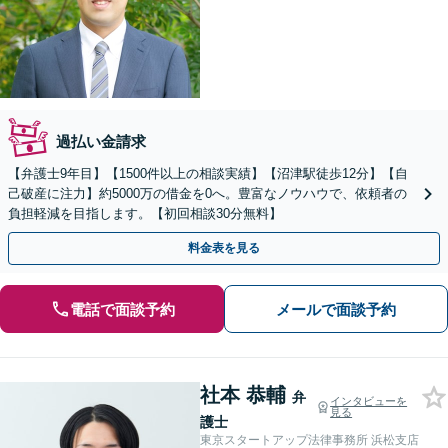
過払い金請求
【弁護士9年目】【1500件以上の相談実績】【沼津駅徒歩12分】【自
己破産に注力】約5000万の借金を0へ。豊富なノウハウで、依頼者の
負担軽減を目指します。【初回相談30分無料】
料金表を見る
電話で面談予約
メールで面談予約
社本 恭輔
弁
インタビューを
見る
護士
東京スタートアップ法律事務所 浜松支店