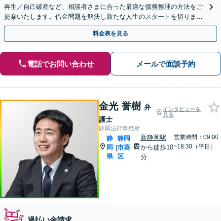
再生／自己破産など、相談者さまに合った最適な債務整理の方法をご
提案いたします。借金問題を解決し新たな人生のスタートを切りまし
ょう【藤枝の老舗事務所】【弁護士3人在籍】
料金表を見る
電話でお問い合わせ
メールで面談予約
金光 誉樹
弁
インタビューを
見る
護士
静岡法律事務所
新静岡駅
営業時間：09:00
静
静岡
~18:30（平日）
岡
市葵
から徒歩10
|
県
区
分
過払い金請求