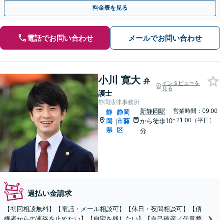
ンをご提案します。法人破産にも対応！【藤枝駅5分】
料金表を見る
電話でお問い合わせ
メールでお問い合わせ
小川 寛大
弁
インタビューを
見る
護士
静岡法律事務所
新静岡駅
営業時間：09:00
静
静岡
~21:00（平日）
岡
市葵
から徒歩10
|
県
区
分
過払い金請求
【初回相談無料】【電話・メール相談可】【休日・夜間相談可】【債
権者からの連絡を止めたい】【自宅を残したい】【自己破産／任意整