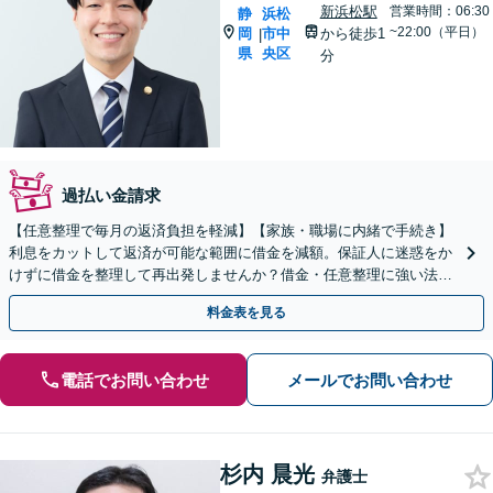
新浜松駅
営業時間：06:30
静
浜松
~22:00（平日）
岡
市中
から徒歩1
|
県
央区
分
過払い金請求
【任意整理で毎月の返済負担を軽減】【家族・職場に内緒で手続き】
利息をカットして返済が可能な範囲に借金を減額。保証人に迷惑をか
けずに借金を整理して再出発しませんか？借金・任意整理に強い法律
事務所【実績5,000件以上】【財産を残して借金整理】
料金表を見る
電話でお問い合わせ
メールでお問い合わせ
杉内 晨光
弁護士