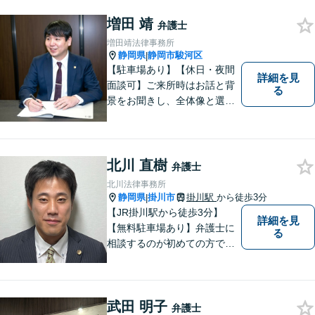
て良かった」と納得していた
増田 靖
だける最善の解決を目指しま
弁護士
す。【ウェブ予約システムで
増田靖法律事務所
迅速な対応】
静岡県
静岡市駿河区
|
【駐車場あり】【休日・夜間
詳細を見
面談可】ご来所時はお話と背
る
景をお聞きし、全体像と選択
肢が見えた上で、ご本人が納
得いくようお伝えするよう努
めています。お気軽にご相談
ください。
北川 直樹
弁護士
北川法律事務所
静岡県
掛川市
掛川駅
から徒歩3分
|
【JR掛川駅から徒歩3分】
詳細を見
【無料駐車場あり】弁護士に
る
相談するのが初めての方でも
安心していただけるよう、丁
寧かつ迅速な対応を心がけて
います。 ご依頼いただいた際
武田 明子
には、可能な限り早く解決に
弁護士