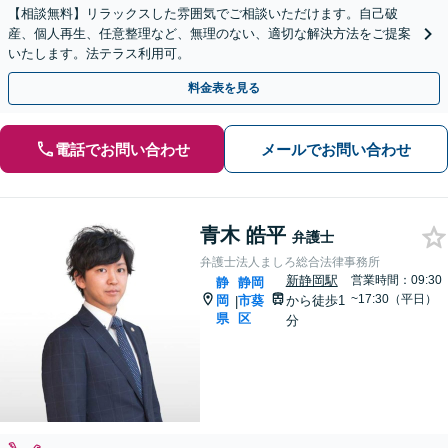
【相談無料】リラックスした雰囲気でご相談いただけます。自己破
産、個人再生、任意整理など、無理のない、適切な解決方法をご提案
いたします。法テラス利用可。
料金表を見る
電話でお問い合わせ
メールでお問い合わせ
青木 皓平
弁護士
弁護士法人ましろ総合法律事務所
新静岡駅
営業時間：09:30
静
静岡
~17:30（平日）
岡
市葵
から徒歩1
|
県
区
分