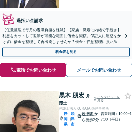
過払い金請求
【任意整理で毎月の返済負担を軽減】【家族・職場に内緒で手続き】
利息をカットして返済が可能な範囲に借金を減額。保証人に迷惑をか
けずに借金を整理して再出発しませんか？借金・任意整理に強い法律
事務所【実績5,000件以上】【財産を残して借金整理】
料金表を見る
電話でお問い合わせ
メールでお問い合わせ
黒木 朋宏
弁
インタビューを
見る
護士
弁護士法人KURATA 焼津事務所
静
焼
焼津駅
か
営業時間：10:00~1
岡
津
|
7:00（平日）
ら徒歩2分
県
市