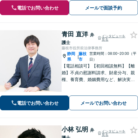
電話でお問い合わせ
メールで面談予約
青田 直洋
弁
インタビューを
見る
護士
藤枝市役所前法律事務所
静岡
藤枝
営業時間：08:00~20:00（平
|
県
市
日）
【電話相談可】【初回相談無料】【離
婚】不貞の慰謝料請求、財産分与、親
権、養育費、婚姻費用など、解決実績
は豊富です【相続】皆さまがつまずい
ていないか、しっかりとコミュニケー
ションを取りながらお話を進めてまい
電話でお問い合わせ
メールでお問い合わせ
ります【法テラス利用可】【藤枝市役
所裏】
小林 弘明
弁
インタビューを
見る
護士