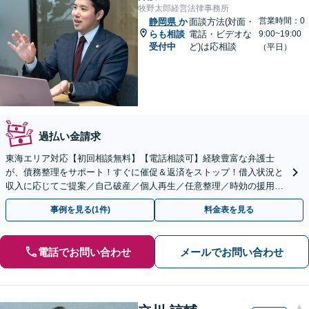
牧野太郎経営法律事務所
営業時間：0
静岡県
か
面談方法(対面・
らも相談
電話・ビデオな
9:00~19:00
受付中
ど)は応相談
（平日）
過払い金請求
東海エリア対応【初回相談無料】【電話相談可】経験豊富な弁護士
が、債務整理をサポート！すぐに催促＆返済をストップ！借入状況と
収入に応じてご提案／自己破産／個人再生／任意整理／時効の援用に
関するご相談も可能【完全個室】【メール予約可】
事例を見る(1件)
料金表を見る
電話でお問い合わせ
メールでお問い合わせ