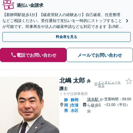
過払い金請求
【新静岡駅徒歩1分】【破産管財人の経験あり】自己破産、任意整理
などご相談ください。受任通知で支払いを一時的にストップすること
が可能です。民事再生や法人の破産申請なども対応できます【LINE対
応可】
料金表を見る
電話でお問い合わせ
メールでお問い合わせ
北嶋 太郎
弁
インタビューを
見る
護士
ミモザ法律事務所
清水駅
か
営業時間：09:00
静
静岡
~21:00（平日）
岡
市清
ら徒歩5
|
県
水区
分