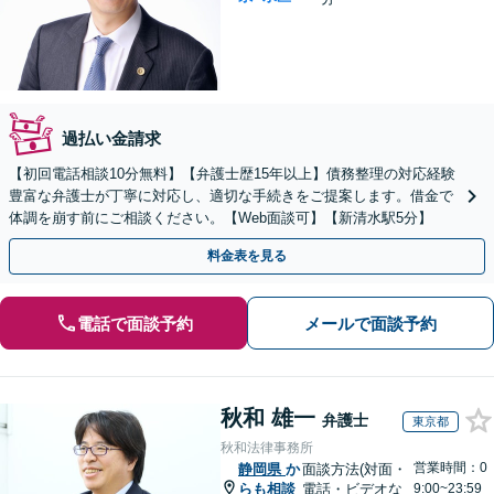
過払い金請求
【初回電話相談10分無料】【弁護士歴15年以上】債務整理の対応経験
豊富な弁護士が丁寧に対応し、適切な手続きをご提案します。借金で
体調を崩す前にご相談ください。【Web面談可】【新清水駅5分】
料金表を見る
電話で面談予約
メールで面談予約
秋和 雄一
弁護士
東京都
秋和法律事務所
営業時間：0
静岡県
か
面談方法(対面・
らも相談
電話・ビデオな
9:00~23:59