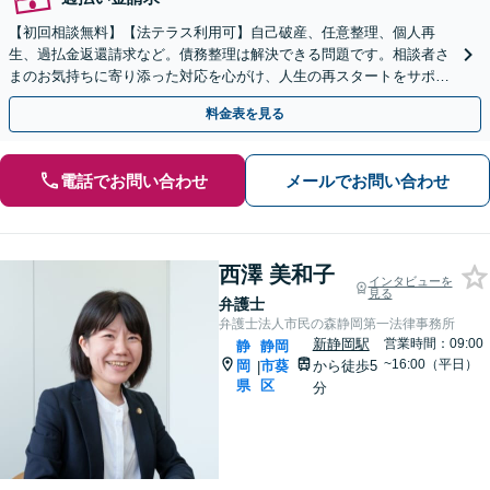
【初回相談無料】【法テラス利用可】自己破産、任意整理、個人再
生、過払金返還請求など。債務整理は解決できる問題です。相談者さ
まのお気持ちに寄り添った対応を心がけ、人生の再スタートをサポー
トします【新静岡駅10分】【休日・夜間相談可（要予約）】
料金表を見る
電話でお問い合わせ
メールでお問い合わせ
西澤 美和子
インタビューを
見る
弁護士
弁護士法人市民の森静岡第一法律事務所
新静岡駅
営業時間：09:00
静
静岡
~16:00（平日）
岡
市葵
から徒歩5
|
県
区
分