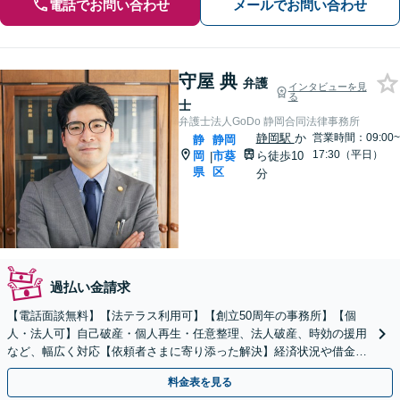
電話でお問い合わせ
メールでお問い合わせ
守屋 典
弁護
インタビューを見
る
士
弁護士法人GoDo 静岡合同法律事務所
静岡駅
か
営業時間：09:00~
静
静岡
17:30（平日）
岡
市葵
ら徒歩10
|
県
区
分
過払い金請求
【電話面談無料】【法テラス利用可】【創立50周年の事務所】【個
人・法人可】自己破産・個人再生・任意整理、法人破産、時効の援用
など、幅広く対応【依頼者さまに寄り添った解決】経済状況や借金の
理由など、丁寧にヒアリングします！【静岡駅10分】
料金表を見る