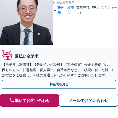
杉内法律事務所
静岡
沼津
営業時間：09:00~17:30（平
|
県
市
日）
過払い金請求
【法テラス利用可】【分割払い相談可】【完全個室】借金や督促でお
困りの方へ。任意整理・個人再生・自己破産など、ご状況に合った解
決方法をご提案し、今後の見通しもわかりやすくご説明いたします。
料金表を見る
電話でお問い合わせ
メールでお問い合わせ