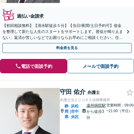
過払い金請求
【初回相談無料】【清水駅徒歩５分】【当日/夜間/土日予約可】借金
を整理して新たな人生のスタートをサポートします。督促が鳴り止ま
ない、返済が苦しいなどでお困りならお早めにご相談ください。任意
整理・個人再生・個人/法人破産などにより解決します。
料金表を見る
電話で面談予約
メールで面談予約
守田 佑介
弁護士
弁護士法人リコネス法律事務所
遠州病院駅
営業時間：09:00
静
浜松
~21:00（平日）
岡
市中
から徒歩3
|
県
央区
分