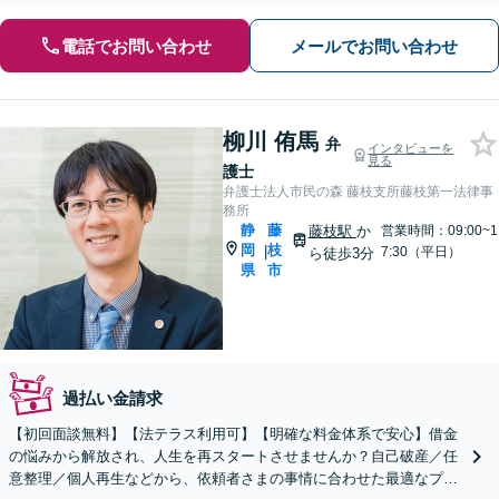
電話でお問い合わせ
メールでお問い合わせ
柳川 侑馬
弁
インタビューを
見る
護士
弁護士法人市民の森 藤枝支所藤枝第一法律事
務所
静
藤
藤枝駅
か
営業時間：09:00~1
岡
枝
|
7:30（平日）
ら徒歩3分
県
市
過払い金請求
【初回面談無料】【法テラス利用可】【明確な料金体系で安心】借金
の悩みから解放され、人生を再スタートさせませんか？自己破産／任
意整理／個人再生などから、依頼者さまの事情に合わせた最適なプラ