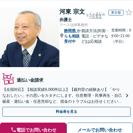
河東 宗文
東京都
インタビュ
ーを見る
弁護士
アース法律事務所
営業時間：0
静岡県
か
面談方法(対面・
らも相談
電話・ビデオな
9:00~21:00
受付中
ど)は応相談
（平日）
過払い金請求
【全国対応】【相談実績9,000件以上】【裁判官の経験あり】「やり
なおしたい」その思いをカタチにします。任意整理・民事再生・自己
破産・過払い金・任意売却など、借金のトラブルはお任せください。
【初回相談無料】【全国対応可能】
料金表を見る
電話でお問い合わせ
メールでお問い合わせ