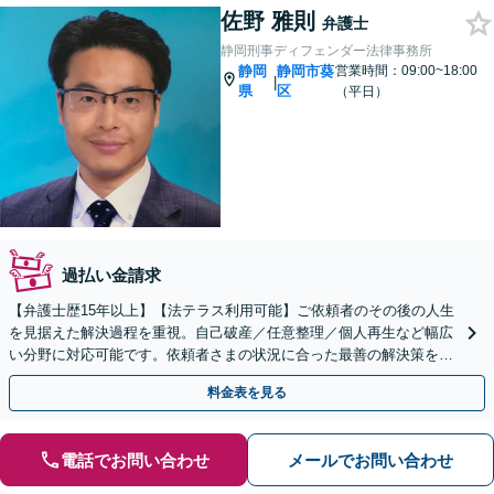
佐野 雅則
弁護士
静岡刑事ディフェンダー法律事務所
静岡
静岡市葵
営業時間：09:00~18:00
|
県
区
（平日）
過払い金請求
【弁護士歴15年以上】【法テラス利用可能】ご依頼者のその後の人生
を見据えた解決過程を重視。自己破産／任意整理／個人再生など幅広
い分野に対応可能です。依頼者さまの状況に合った最善の解決策をご
提案します。【初回相談無料】【静岡駅10分】
料金表を見る
電話でお問い合わせ
メールでお問い合わせ