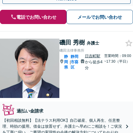
電話でお問い合わせ
メールでお問い合わせ
磯田 秀樹
弁護士
磯田法律事務所
日吉町駅
営業時間：09:00
静
静岡
~17:30（平日）
岡
市葵
から徒歩4
|
県
区
分
過払い金請求
【初回相談無料】【法テラス利用OK】自己破産、個人再生、任意整
理、時効の援用。借金は放置せず、弁護士へ早めにご相談を！ご状況
を丁寧に伺い、ご要望の実現性や今後の解決方針についてわかりやす