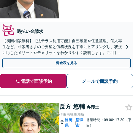
過払い金請求
【初回相談無料】【法テラス利用可能】自己破産や任意整理、個人再
生など。相談者さまのご要望と債務状況を丁寧にヒアリングし、状況
に応じたメリットやデメリットをわかりやすく説明します。2回目の
債務整理も対応可能です【焼津駅2分】
料金表を見る
電話で面談予約
メールで面談予約
反方 悠輔
弁護士
伊東法律事務所
静岡
沼津
営業時間：09:00~17:30（平
|
県
市
日）