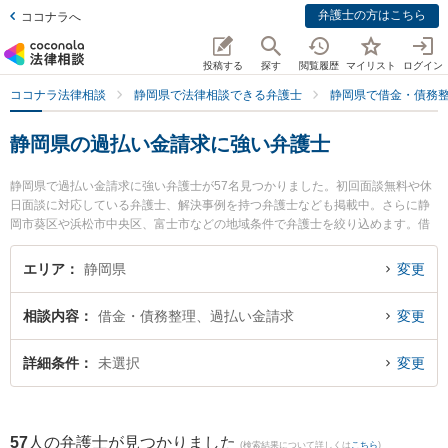
弁護士の方はこちら
ココナラへ
投稿する
探す
閲覧履歴
マイリスト
ログイン
ココナラ法律相談
静岡県で法律相談できる弁護士
静岡県で借金・債務
静岡県の過払い金請求に強い弁護士
静岡県で過払い金請求に強い弁護士が57名見つかりました。初回面談無料や休
日面談に対応している弁護士、解決事例を持つ弁護士なども掲載中。さらに静
岡市葵区や浜松市中央区、富士市などの地域条件で弁護士を絞り込めます。借
金・債務整理に関係する消費者金融の債務整理やクレジット会社の債務整理、
リボ払いの債務整理等の細かな分野での絞り込み検索もでき便利です。特にJP
エリア
静岡県
変更
S総合法律事務所 浜松オフィスの津木 陽一郎弁護士や弁護士法人GoDo 支部藤
枝やいづ合同法律事務所の青柳 恵仁弁護士、磯田法律事務所の磯田 秀樹弁護士
相談内容
借金・債務整理、過払い金請求
変更
のプロフィール情報や弁護士費用、強みなどが注目されています。『静岡県で
土日や夜間に発生した過払い金請求のトラブルを今すぐに弁護士に相談した
い』『過払い金請求のトラブル解決の実績豊富な近くの弁護士を検索したい』
詳細条件
未選択
変更
『初回相談無料で過払い金請求を法律相談できる静岡県内の弁護士に相談予約
したい』などでお困りの相談者さんにおすすめです。
57
人の弁護士が見つかりました
(検索結果について詳しくは
こちら
)