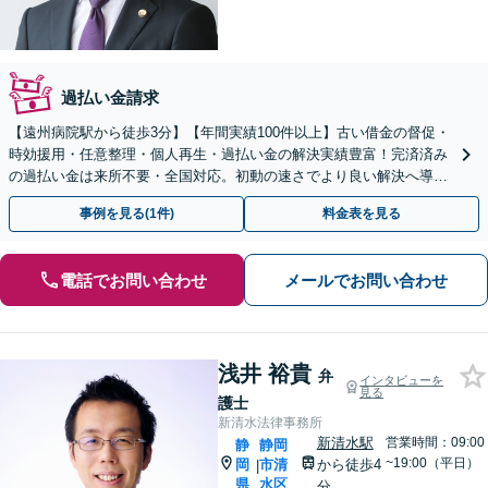
過払い金請求
【遠州病院駅から徒歩3分】【年間実績100件以上】古い借金の督促・
時効援用・任意整理・個人再生・過払い金の解決実績豊富！完済済み
の過払い金は来所不要・全国対応。初動の速さでより良い解決へ導き
ます。【初回相談無料】【お電話・オンライン相談可】
事例を見る(1件)
料金表を見る
電話でお問い合わせ
メールでお問い合わせ
浅井 裕貴
弁
インタビューを
見る
護士
新清水法律事務所
新清水駅
営業時間：09:00
静
静岡
~19:00（平日）
岡
市清
から徒歩4
|
県
水区
分