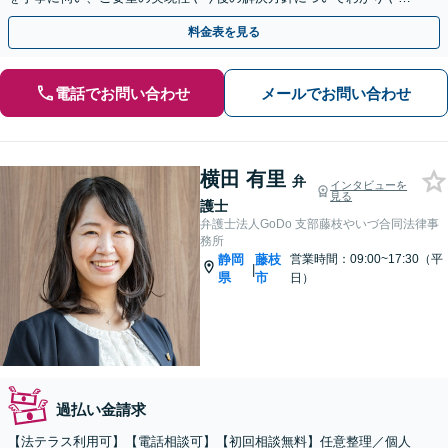
く丁寧にご説明します【完全個室】
料金表を見る
電話でお問い合わせ
メールでお問い合わせ
横田 有里
弁
インタビューを
見る
護士
弁護士法人GoDo 支部藤枝やいづ合同法律事
務所
静岡
藤枝
営業時間：09:00~17:30（平
|
県
市
日）
過払い金請求
【法テラス利用可】【電話相談可】【初回相談無料】任意整理／個人