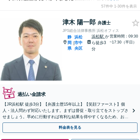
57件中 1-30件を表示
津木 陽一郎
弁護士
JPS総合法律事務所 浜松オフィス
浜松駅
か
営業時間：09:30
静
浜松
~17:30（平日）
岡
市中
ら徒歩3
|
県
央区
分
過払い金請求
【JR浜松駅 徒歩3分】【弁護士歴15年以上】【笑顔ファースト】個
人・法人問わず対応いたします。まずは督促・取り立てをストップさ
せましょう。早めに行動すれば有利な結果を得やすくなるため、お悩
みの際はすぐに弁護士にご相談ください。
料金表を見る