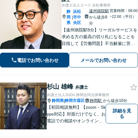
弁護士法人エース 浜松事務所
遠州病院駅
営業時間：08:00
静
浜松
~22:00（平日）
岡
市中
から徒歩8
|
県
央区
分
【遠州病院駅8分】リーガルサービスを
求める方の最高の切り札になることを
目指して【労働問題】不当解雇に苦し
む方々の心強い味方として最善の解決
を模索します【離婚問題】認知請求・
電話でお問い合わせ
メールでお問い合わせ
養育費の請求など、辛い状況を好転さ
せるためのアドバイスを心がけます
杉山 雄峰
弁護士
弁護士法人GoDo 静岡合同法律事務所
静岡県
静岡市葵区
静岡駅
から徒歩10分
|
【初回相談無料】【zoom・Sk
詳細を見
ype対応】対面だけでなく、お
る
電話での相談やオンライン相
談も承っています！担当させ
て頂いた依頼者様に、「会え