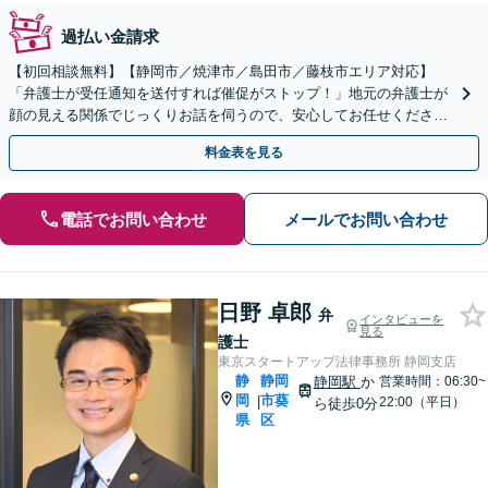
過払い金請求
【初回相談無料】【静岡市／焼津市／島田市／藤枝市エリア対応】
「弁護士が受任通知を送付すれば催促がストップ！」地元の弁護士が
顔の見える関係でじっくりお話を伺うので、安心してお任せくださ
い。共に最適な解決を図りましょう「過払い金のご相談対応」
料金表を見る
電話でお問い合わせ
メールでお問い合わせ
日野 卓郎
弁
インタビューを
見る
護士
東京スタートアップ法律事務所 静岡支店
静
静岡
静岡駅
か
営業時間：06:30~
岡
市葵
|
22:00（平日）
ら徒歩0分
県
区