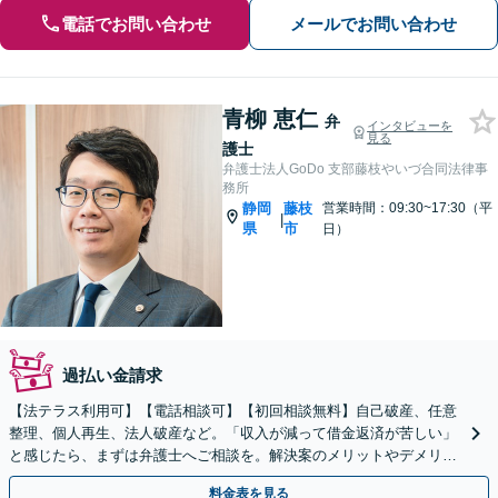
電話でお問い合わせ
メールでお問い合わせ
青柳 恵仁
弁
インタビューを
見る
護士
弁護士法人GoDo 支部藤枝やいづ合同法律事
務所
静岡
藤枝
営業時間：09:30~17:30（平
|
県
市
日）
過払い金請求
【法テラス利用可】【電話相談可】【初回相談無料】自己破産、任意
整理、個人再生、法人破産など。「収入が減って借金返済が苦しい」
と感じたら、まずは弁護士へご相談を。解決案のメリットやデメリッ
トを丁寧に説明します【休日面談OK】
料金表を見る