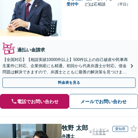
受付中
ど)は応相談
（平日）
過払い金請求
【全国対応】【相談実績10000件以上】500件以上の自己破産や民事再
生案件に対応、企業倒産にも精通。初回から代表弁護士が対応。借金
問題は解決できますので、弁護士とともに最善の解決策を見つけまし
ょう【初回相談無料】【法テラス利用可】
料金表を見る
電話でお問い合わせ
メールでお問い合わせ
牧野 太郎
愛知県
インタビュ
ーを見る
弁護士