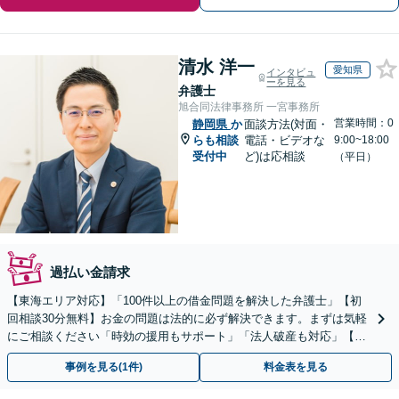
清水 洋一
愛知県
インタビュ
ーを見る
弁護士
旭合同法律事務所 一宮事務所
営業時間：0
静岡県
か
面談方法(対面・
らも相談
電話・ビデオな
9:00~18:00
受付中
ど)は応相談
（平日）
過払い金請求
【東海エリア対応】「100件以上の借金問題を解決した弁護士」【初
回相談30分無料】お金の問題は法的に必ず解決できます。まずは気軽
にご相談ください「時効の援用もサポート」「法人破産も対応」【休
日夜間相談可】【完全個室制】【分割払い対応】
事例を見る(1件)
料金表を見る