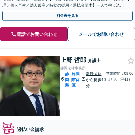
理／個人再生／法人破産／時効の援用／過払金請求】一人で抱え込ま
ず、弁護士と相談しながら借金問題を解決しましょう。
料金表を見る
電話でお問い合わせ
メールでお問い合わせ
上野 哲郎
弁護士
静岡法律事務所
新静岡駅
営業時間：09:00
静
静岡
~17:30（平日）
岡
市葵
から徒歩10
|
県
区
分
過払い金請求