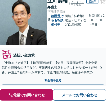
立川 諒輔
愛知県
インタビュ
ーを見る
弁護士
TK法律事務所
営業時間：1
静岡県
か
面談方法(対面・
らも相談
電話・ビデオな
0:00~18:00
受付中
ど)は応相談
（平日）
過払い金請求
【東海エリア対応】【初回面談無料】【休日・夜間面談可】中小企業
活性化協議会の活用など、事業再生の視点を大切にしたサポートが強
み。弁護士2名のチーム体制で、借金問題の解決から生活や事業の立
て直しまで丁寧に寄り添います。【法人・個人】
料金表を見る
電話でお問い合わせ
メールでお問い合わせ