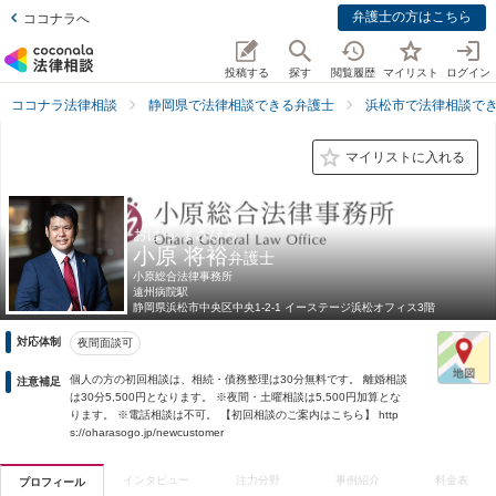
弁護士の方はこちら
ココナラへ
投稿する
探す
閲覧履歴
マイリスト
ログイン
ココナラ法律相談
静岡県で法律相談できる弁護士
浜松市で法律相談で
マイリストに入れる
おはら まさひろ
小原 将裕
弁護士
小原総合法律事務所
遠州病院駅
静岡県
浜松市中央区中央1-2-1 イーステージ浜松オフィス3階
対応体制
夜間面談可
個人の方の初回相談は、相続・債務整理は30分無料です。 離婚相談
注意補足
は30分5,500円となります。 ※夜間・土曜相談は5,500円加算とな
ります。 ※電話相談は不可。 【初回相談のご案内はこちら】 http
s://oharasogo.jp/newcustomer
インタビュー
注力分野
事例紹介
料金表
プロフィール