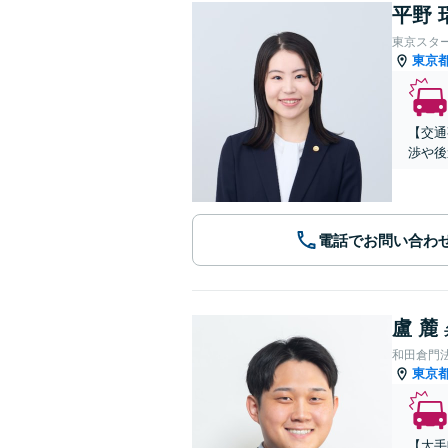
平野 
東京スタ
東京
【交通
渉や後
電話でお問い合わ
盧 麓
和田倉門
東京
【大手