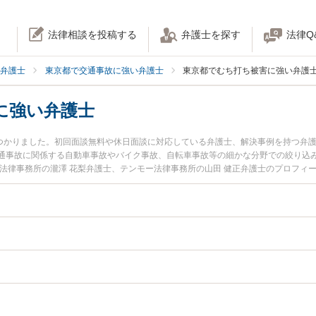
法律相談を投稿する
弁護士を探す
法律Q
弁護士
東京都で交通事故に強い弁護士
東京都でむち打ち被害に強い弁護
に強い弁護士
見つかりました。初回面談無料や休日面談に対応している弁護士、解決事例を持つ弁
通事故に関係する自動車事故やバイク事故、自転車事故等の細かな分野での絞り込
プ法律事務所の瀧澤 花梨弁護士、テンモー法律事務所の山田 健正弁護士のプロフィ
ち事故のトラブルを今すぐに弁護士に相談したい』『むち打ち事故のトラブル解決
都内の弁護士に相談予約したい』などでお困りの相談者さんにおすすめです。