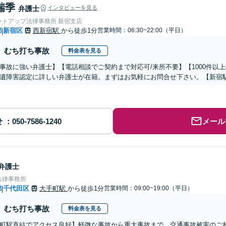
瑞季
弁護士
インタビューを見る
ートアップ法律事務所 新宿支店
都
新宿区
西新宿駅
から徒歩1分
営業時間：06:30~22:00（平日）
|
むち打ち事故
料金表を見る
事故に強い弁護士】【電話相談でご契約まで対応可/来所不要】【1000件以
遺障害認定に詳しい弁護士が在籍。まずはお気軽にお問合せ下さい。【新宿
せ
メール
弁護士
法律事務所
都
千代田区
大手町駅
から徒歩1分
営業時間：09:00~19:00（平日）
|
むち打ち事故
料金表を見る
町駅直結でアクセス良好】軽微な事故から重大事故まで、交通事故被害のご