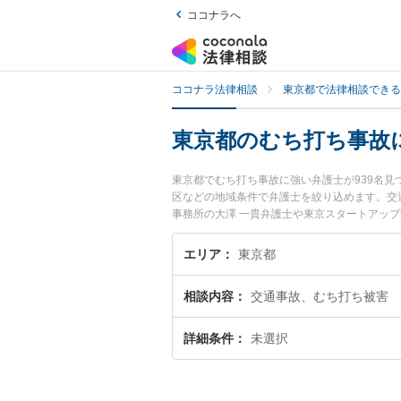
ココナラへ
ココナラ法律相談
東京都で法律相談できる
東京都のむち打ち事故
東京都でむち打ち事故に強い弁護士が939名
区などの地域条件で弁護士を絞り込めます。交
事務所の大澤 一貴弁護士や東京スタートアッ
ます。『東京都で土日や夜間に発生したむち打
相談無料でむち打ち事故を法律相談できる東京
エリア
東京都
相談内容
交通事故、むち打ち被害
詳細条件
未選択