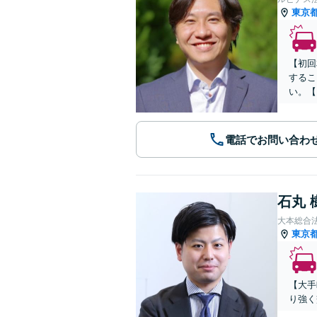
東京
【初回
するこ
い。【
電話でお問い合わ
石丸 
大本総合
東京
【大手
り強く