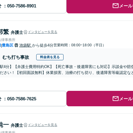
せ
メール
邦繁
弁護士
インタビューを見る
法律事務所
都
豊島区
池袋駅
から徒歩4分
営業時間：08:00~18:00（平日）
|
むち打ち事故
料金表を見る
駅4分】【弁護士費用特約OK】【死亡事故・後遺障害にも対応】示談金や賠
ださい！【初回面談無料】休業損害、治療の打ち切り、後遺障害等級認定な
せ
メール
純一
弁護士
インタビューを見る
法律事務所