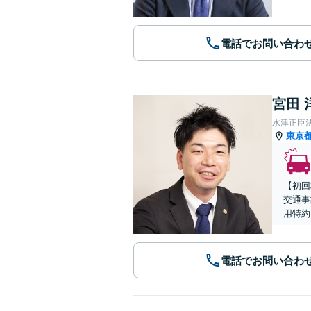
電話でお問い合わ
宮田 
水津正臣
東京
【初回
交通事
用特約
電話でお問い合わ