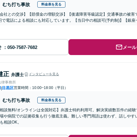
むち打ち事故
料金表を見る
会社との交渉】【賠償金の増額交渉】【後遺障害等級認定】交通事故の被害
円で電話による相談にも対応しています。【当日中の相談可(予約制)】【銀座
せ
メール
健正
弁護士
インタビューを見る
法律事務所
都
目黒区
営業時間：10:00~18:00（平日）
|
むち打ち事故
料金表を見る
相談無料/オンラインは全国対応】弁護士特約利用可。解決実績数百件の経験
場や病院での証拠収集も行う徹底主義。難しい専門用語は使わず、話しやす
も相談OK。