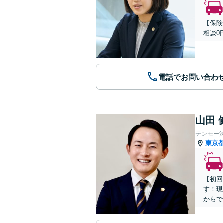
【保険
相談0
電話でお問い合わ
山田 
テンモー
東京
【初回
す！現
からで