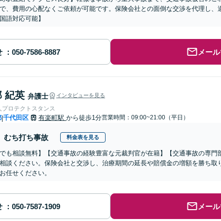
で、費用の心配なくご依頼が可能です。保険会社との面倒な交渉を代理し、
国語対応可能】
せ
メール
 紀英
弁護士
インタビューを見る
人プロテクトスタンス
都
千代田区
有楽町駅
から徒歩1分
営業時間：09:00~21:00（平日）
|
むち打ち事故
料金表を見る
でも相談無料】【交通事故の経験豊富な元裁判官が在籍】【交通事故の専門
相談ください。保険会社と交渉し、治療期間の延長や賠償金の増額を勝ち取
お任せください。
せ
メール