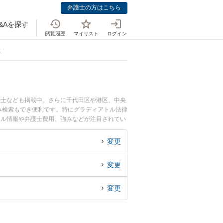
弁護士の方はこちら
&Aを探す
閲覧履歴
マイリスト
ログイン
士
護士なども掲載中。さらに千代田区や港区、中央
み検索もでき便利です。特にグラディアトル法律
ール情報や弁護士費用、強みなどが注目されてい
の実績豊富な近くの弁護士を検索したい』『初回
変更
変更
変更