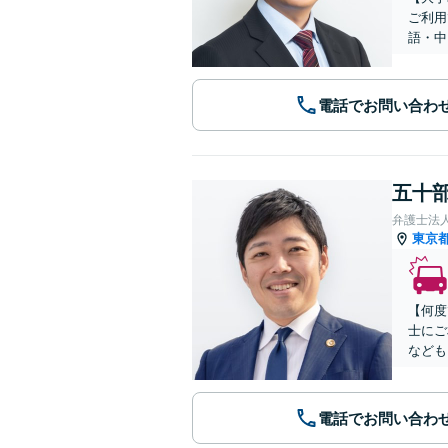
ご利用
語・中
電話でお問い合わ
五十部
弁護士法
東京
【何度
士にご
なども
電話でお問い合わ