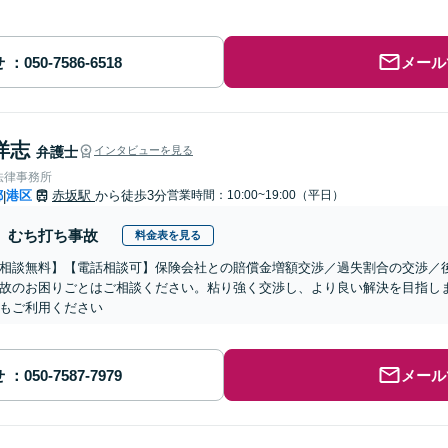
せ
メール
洋志
弁護士
インタビューを見る
法律事務所
都
港区
赤坂駅
から徒歩3分
営業時間：10:00~19:00（平日）
|
むち打ち事故
料金表を見る
相談無料】【電話相談可】保険会社との賠償金増額交渉／過失割合の交渉／
故のお困りごとはご相談ください。粘り強く交渉し、より良い解決を目指し
もご利用ください
せ
メール