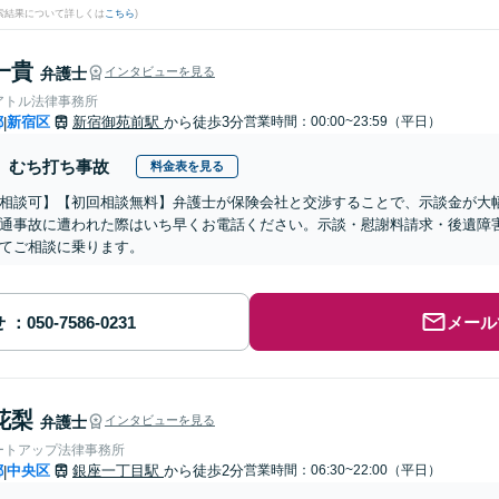
検索結果について詳しくは
こちら
)
一貴
弁護士
インタビューを見る
アトル法律事務所
都
新宿区
新宿御苑前駅
から徒歩3分
営業時間：00:00~23:59（平日）
|
むち打ち事故
料金表を見る
相談可】【初回相談無料】弁護士が保険会社と交渉することで、示談金が大
通事故に遭われた際はいち早くお電話ください。示談・慰謝料請求・後遺障
てご相談に乗ります。
せ
メール
花梨
弁護士
インタビューを見る
ートアップ法律事務所
都
中央区
銀座一丁目駅
から徒歩2分
営業時間：06:30~22:00（平日）
|