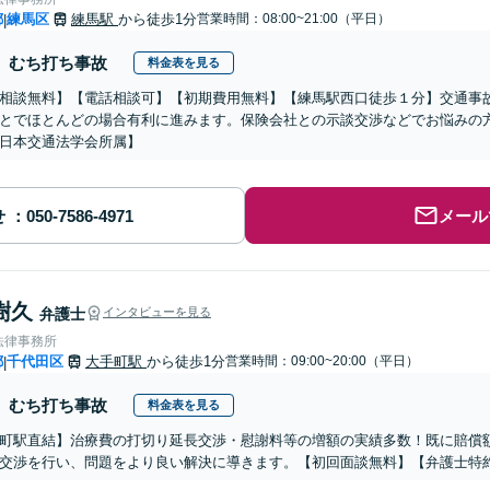
都
練馬区
練馬駅
から徒歩1分
営業時間：08:00~21:00（平日）
|
むち打ち事故
料金表を見る
相談無料】【電話相談可】【初期費用無料】【練馬駅西口徒歩１分】交通事
とでほとんどの場合有利に進みます。保険会社との示談交渉などでお悩みの
日本交通法学会所属】
せ
メール
樹久
弁護士
インタビューを見る
法律事務所
都
千代田区
大手町駅
から徒歩1分
営業時間：09:00~20:00（平日）
|
むち打ち事故
料金表を見る
町駅直結】治療費の打切り延長交渉・慰謝料等の増額の実績多数！既に賠償
交渉を行い、問題をより良い解決に導きます。【初回面談無料】【弁護士特