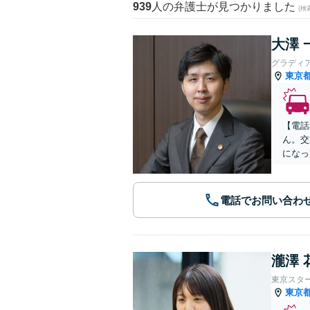
939
人の弁護士が見つかりました
(
大澤 
グラディ
東京
【電話
ん。交
になっ
電話でお問い合わ
瀧澤 
東京スタ
東京