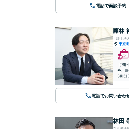
電話で面談予約
藤林 
弁護士法
東京
【初回
炎、肝
3月3
電話でお問い合わ
林田 
玄界灘法