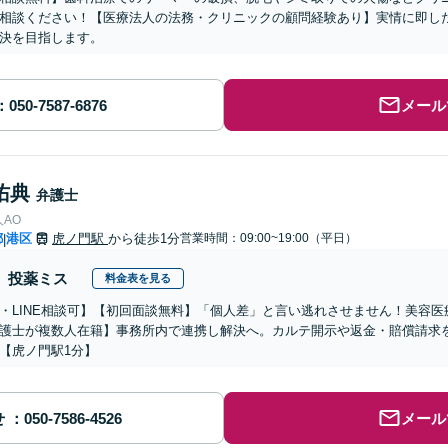
相談ください！【医療法人の法務・クリニックの顧問経験あり】実情に即し
決を目指します。
メール
佑典
弁護士
AO
都
港区
虎ノ門駅
から徒歩1分
営業時間：09:00~19:00（平日）
|
投薬ミス
料金表を見る
・LINE相談可】【初回面談無料】「個人差」と言い逃れさせません！美容
護士が複数人在籍】事務所内で連携し解決へ。カルテ開示や返金・賠償請求
【虎ノ門駅1分】
せ
メール