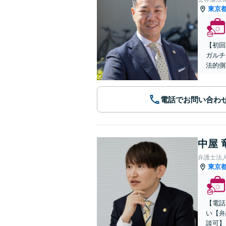
東京
【初回
ガルチ
法的側
電話でお問い合わ
中屋 
弁護士法人
東京
【電話
い【弁
談可】