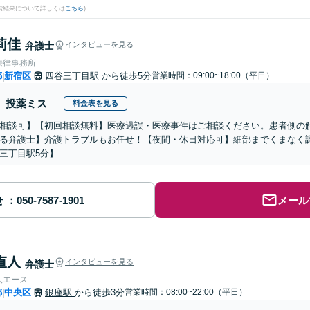
検索結果について詳しくは
こちら
)
莉佳
弁護士
インタビューを見る
法律事務所
都
新宿区
四谷三丁目駅
から徒歩5分
営業時間：09:00~18:00（平日）
|
投薬ミス
料金表を見る
相談可】【初回相談無料】医療過誤・医療事件はご相談ください。患者側の
る弁護士】介護トラブルもお任せ！【夜間・休日対応可】細部までくまなく
三丁目駅5分】
せ
メール
 直人
インタビューを見る
弁護士
人エース
都
中央区
銀座駅
から徒歩3分
営業時間：08:00~22:00（平日）
|