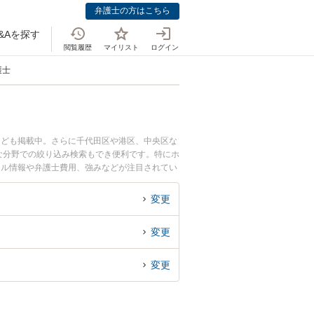
弁護士の方はこちら
&Aを探す
閲覧履歴
マイリスト
ログイン
護士
なども掲載中。さらに千代田区や港区、中央区な
な分野での絞り込み検索もでき便利です。特にホ
ール情報や弁護士費用、強みなどが注目されてい
富な近くの弁護士を検索したい』『初回相談無料
変更
変更
変更