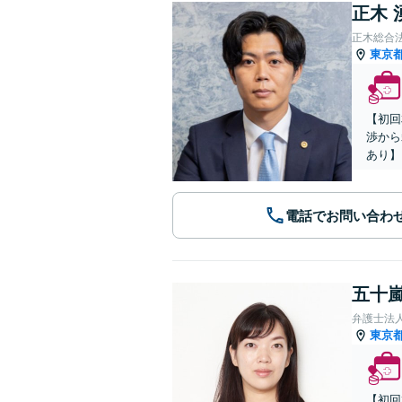
正木 
正木総合
東京
【初回
渉から
あり】
電話でお問い合わ
五十嵐
弁護士法
東京
【初回