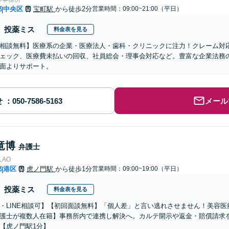
都
中央区
宝町駅
から徒歩2分
営業時間：09:00~21:00（平日）
|
投薬ミス
料金表を見る
相談無料】医療系の企業・医療法人・歯科・クリニックに注力！クレーム対
ェック、医療費未払いの回収、社員総会・理事会対応など。豊富な企業法務
面よりサポート。
せ
メール
竜博
弁護士
AO
都
港区
虎ノ門駅
から徒歩1分
営業時間：09:00~19:00（平日）
|
投薬ミス
料金表を見る
・LINE相談可】【初回面談無料】「個人差」と言い逃れさせません！美容
護士が複数人在籍】事務所内で連携し解決へ。カルテ開示や返金・賠償請求
【虎ノ門駅1分】