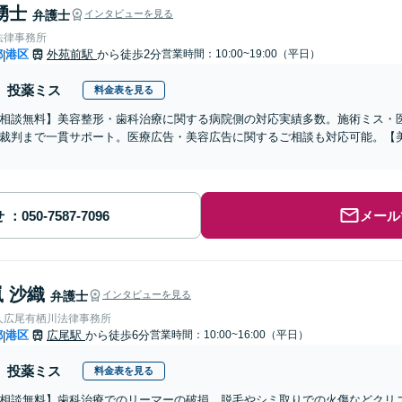
湧士
弁護士
インタビューを見る
法律事務所
都
港区
外苑前駅
から徒歩2分
営業時間：10:00~19:00（平日）
|
投薬ミス
料金表を見る
相談無料】美容整形・歯科治療に関する病院側の対応実績多数。施術ミス・
裁判まで一貫サポート。医療広告・美容広告に関するご相談も対応可能。【
せ
メール
 沙織
弁護士
インタビューを見る
人広尾有栖川法律事務所
都
港区
広尾駅
から徒歩6分
営業時間：10:00~16:00（平日）
|
投薬ミス
料金表を見る
相談無料】歯科治療でのリーマーの破損、脱毛やシミ取りでの火傷などクリ