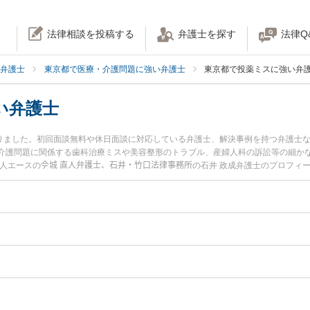
法律相談を投稿する
弁護士を探す
法律Q
弁護士
東京都で医療・介護問題に強い弁護士
東京都で投薬ミスに強い弁
い弁護士
かりました。初回面談無料や休日面談に対応している弁護士、解決事例を持つ弁護士
介護問題に関係する歯科治療ミスや美容整形のトラブル、産婦人科の訴訟等の細か
人エースの𫝆城 直人弁護士、石井・竹口法律事務所の石井 政成弁護士のプロフィ
スのトラブルを今すぐに弁護士に相談したい』『投薬ミスのトラブル解決の実績豊
に相談予約したい』などでお困りの相談者さんにおすすめです。