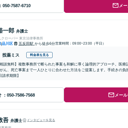
メー
裕一郎
弁護士
人クローバー 東京法律事務所
都
品川区
五反田駅
から徒歩6分
営業時間：09:00~23:00（平日）
|
投薬ミス
料金表を見る
相談無料】複数事務所で断られた事案も和解に導く論理的アプローチ。医療
がん、死亡事案まで一人ひとりに合わせた方法をご提案します。手続きの負担
1日請求期限】
せ
メール
敬吾
弁護士
インタビューを見る
律事務所