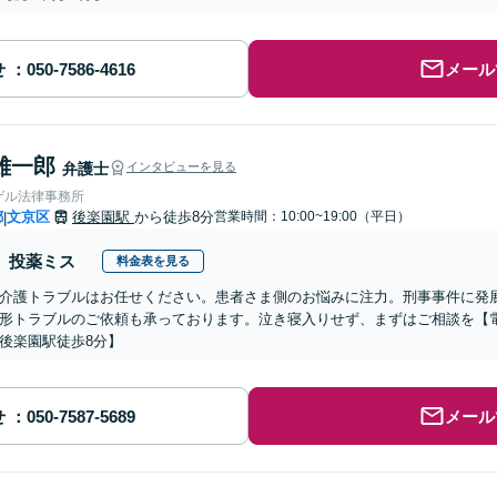
せ
メール
雄一郎
弁護士
インタビューを見る
ゲル法律事務所
都
文京区
後楽園駅
から徒歩8分
営業時間：10:00~19:00（平日）
|
投薬ミス
料金表を見る
介護トラブルはお任せください。患者さま側のお悩みに注力。刑事事件に発
形トラブルのご依頼も承っております。泣き寝入りせず、まずはご相談を【
後楽園駅徒歩8分】
せ
メール