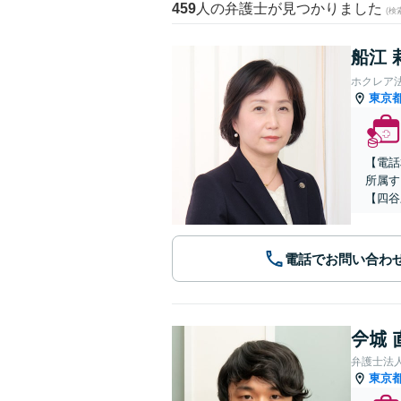
459
人の弁護士が見つかりました
(
船江 
ホクレア
東京
【電話
所属す
【四谷
電話でお問い合わ
𫝆城
弁護士法
東京