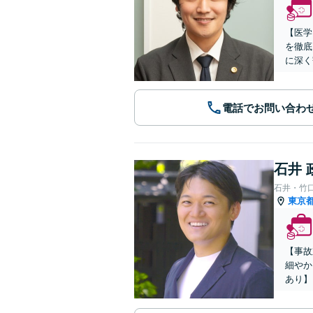
【医学
を徹底
に深く
電話でお問い合わ
石井 
石井・竹
東京
【事故
細やか
あり】