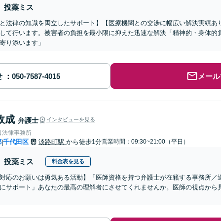
投薬ミス
と法律の知識を両立したサポート】【医療機関との交渉に幅広い解決実績あ
して行います。被害者の負担を最小限に抑えた迅速な解決「精神的・身体的
寄り添います」
せ
メール
政成
弁護士
インタビューを見る
口法律事務所
都
千代田区
淡路町駅
から徒歩1分
営業時間：09:30~21:00（平日）
|
投薬ミス
料金表を見る
対応のお願いは勇気ある活動】「医師資格を持つ弁護士が在籍する事務所／
にサポート」あなたの最高の理解者にさせてくれませんか。医師の視点から