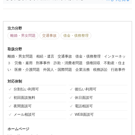
の他の証拠も見ながら、貸し借りの関係と言えるかどうかが総合的に
問題になりそうです。 無料法律相談の先生のご助言にもあるとおり、
彼の方から結婚をちらつかせるような言動などがあったのであれば、
借金の返済という形ではなく、別の方法で損害賠償を求めることも考
えられます。 他方、掲示板への書込みについては、書込内容を拝見し
注力分野
ていないため不法行為の成否＝示談の必要性は分かりかねますが、 い
離婚・男女問題
交通事故
借金・債務整理
ずれにせよお店でお金を使ってくれたら示談にするなどという提案に
は乗るべきではありません。 拝察するに、ご自身の対応には限界があ
取扱分野
るのではないかと思いますので、弁護士を介入させることを正式にご
離婚・男女問題
相続・遺言
交通事故
借金・債務整理
インターネッ
検討なさった方が良いと思います。
ト
労働・雇用
刑事事件
詐欺・消費者問題
債権回収
不動産・住ま
い
医療・介護問題
外国人・国際問題
企業法務
税務訴訟
行政事件
対応体制
分割払い利用可
後払い利用可
初回面談無料
休日面談可
夜間面談可
電話相談可
メール相談可
WEB面談可
ホームページ