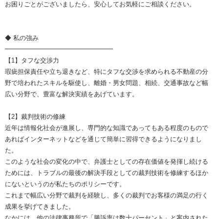
お困りごとがございましたら、安心してお気軽にご相談ください。
◆ 私の強み
━━━━━━━━━━━━━━━━━
【1】タフな交渉力
瑕疵担保責任や立ち退きなど、特にタフな交渉を求められる不動産の分
野で培われたスキルを駆使し、離婚・男女問題、相続、交通事故など幅
広い分野で、豊富な解決実績をあげています。
【2】裁判技術の修練
近年は情報化社会が進展し、専門的な知識であってもある程度のもので
あればインターネットなどを通じて簡単に習得できるようになりまし
た。
このような社会の変化の中で、弁護士としての存在価値を発揮し続ける
ためには、トラブルの最後の解決手段としての裁判技術を修練するほか
にないというのが私たちのポリシーです。
これまで幅広い分野で裁判を経験し、多くの裁判でお客様の満足の行く
成果を挙げてきました。
なかには、他の法律事務所で「勝訴率は数十パーセント」と案内された