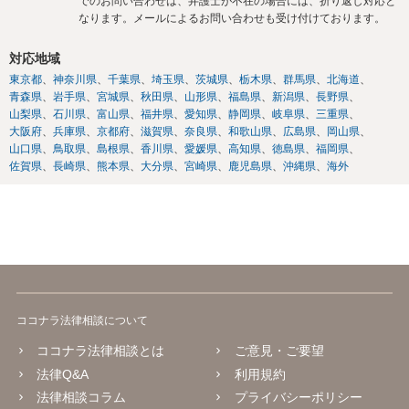
でのお問い合わせは、弁護士が不在の場合には、折り返し対応と
なります。メールによるお問い合わせも受け付けております。
対応地域
東京都
神奈川県
千葉県
埼玉県
茨城県
栃木県
群馬県
北海道
青森県
岩手県
宮城県
秋田県
山形県
福島県
新潟県
長野県
山梨県
石川県
富山県
福井県
愛知県
静岡県
岐阜県
三重県
大阪府
兵庫県
京都府
滋賀県
奈良県
和歌山県
広島県
岡山県
山口県
鳥取県
島根県
香川県
愛媛県
高知県
徳島県
福岡県
佐賀県
長崎県
熊本県
大分県
宮崎県
鹿児島県
沖縄県
海外
ココナラ法律相談について
ココナラ法律相談とは
ご意見・ご要望
法律Q&A
利用規約
法律相談コラム
プライバシーポリシー