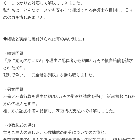
く、しっかりと対応して解決してきました。
私たちは、どんなケースでも安心して相談できる弁護士を目指し、日々
の努力を惜しみません。
◆経験と実績に裏付けられた質の高い対応力
━━━━━━━━━━━━━━━━━
・離婚問題
「身に覚えのないDV」を理由に配偶者から約900万円の損害賠償を請求
された案件。
裁判で争い、「完全勝訴判決」を勝ち取りました。
・男女問題
不倫／不貞行為を理由に約200万円の慰謝料請求を受け、訴訟提起された
方の代理人を担当。
相手方の証拠不備を指摘し、20万円の支払いで和解しました。
・少数株式の処分
亡きご主人の遺した、少数株式の処分についてのご依頼。
多数派株主の代理人である大手法律事務所との間で交渉し、約3億円での