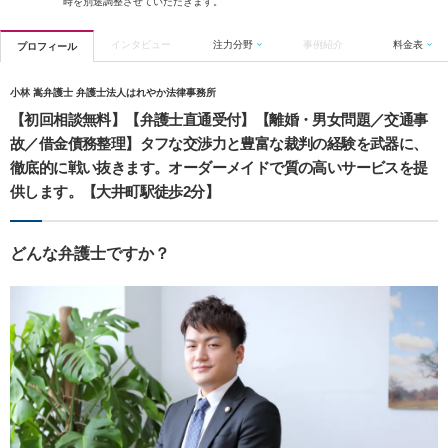
時を別途調整させていただきます。
インタビュー
注力分野
事例紹介
料金表
プロフィール
小林 嵩弁護士 弁護士法人はれやか法律事務所
【初回相談無料】【弁護士直通受付】【離婚・男女問題／交通事
故／借金債務整理】タフな交渉力と豊富な裁判の経験を武器に、
徹底的に戦い抜きます。オーダーメイドで質の高いサービスを提
供します。【大井町駅徒歩2分】
どんな弁護士ですか？