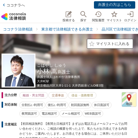
弁護士の方はこちら
ココナラへ
投稿する
探す
閲覧履歴
マイリスト
ログイン
ココナラ法律相談
東京都で法律相談できる弁護士
品川区で法律相談で
マイリストに入れる
こばやし しゅう
小林 嵩
弁護士
弁護士法人はれやか法律事務所
大井町駅
東京都
品川区大井1-11-1 大井西銀座ビルD棟3階
注力分野
離婚・男女問題
交通事故
借金・債務整理
対応体制
分割払い利用可
後払い利用可
初回面談無料
休日面談可
夜間面談可
電話相談可
メール相談可
WEB面談可
【初回相談無料】【夜間土日相談可】まずはお電話又はメールフォームでお問
注意補足
い合わせください。ご相談の概要を伺った上で、私たちがお力添えできる内容
かどうか、ご案内いたします。お力添えできる場合には、ご来所いただける日