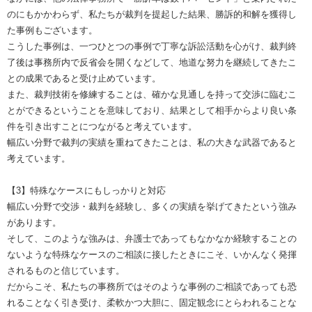
のにもかかわらず、私たちが裁判を提起した結果、勝訴的和解を獲得し
た事例もございます。
こうした事例は、一つひとつの事例で丁寧な訴訟活動を心がけ、裁判終
了後は事務所内で反省会を開くなどして、地道な努力を継続してきたこ
との成果であると受け止めています。
また、裁判技術を修練することは、確かな見通しを持って交渉に臨むこ
とができるということを意味しており、結果として相手からより良い条
件を引き出すことにつながると考えています。
幅広い分野で裁判の実績を重ねてきたことは、私の大きな武器であると
考えています。
【3】特殊なケースにもしっかりと対応
幅広い分野で交渉・裁判を経験し、多くの実績を挙げてきたという強み
があります。
そして、このような強みは、弁護士であってもなかなか経験することの
ないような特殊なケースのご相談に接したときにこそ、いかんなく発揮
されるものと信じています。
だからこそ、私たちの事務所ではそのような事例のご相談であっても恐
れることなく引き受け、柔軟かつ大胆に、固定観念にとらわれることな