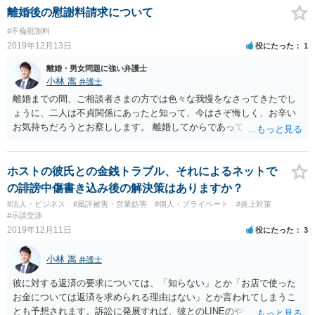
離婚後の慰謝料請求について
#不倫慰謝料
2019年12月13日
役にたった
1
離婚・男女問題に強い弁護士
小林 嵩
弁護士
離婚までの間、ご相談者さまの方では色々な我慢をなさってきたでし
ょうに、二人は不貞関係にあったと知って、今はさぞ悔しく、お辛い
お気持ちだろうとお察しします。 離婚してからであっても、離婚前か
ら不倫関係にあった彼女に対する慰謝料請求は可能です。また、元ご
主人に対する慰謝料も請求可能です。 興信所にお願いして得た証拠が
離婚前のものか、離婚後のものか、書込みからは分かりませんが、 仮
ホストの彼氏との金銭トラブル、それによるネットで
に後者だとして、こう言った事案ですと、不倫の当事者から離婚する
の誹謗中傷書き込み後の解決策はありますか？
までは不倫関係ではなかった、などの反論がなされることも多いで
#法人・ビジネス
#風評被害・営業妨害
#個人・プライベート
#炎上対策
す。 しかし、それでも、婚前から仲睦まじい様子があり、離婚直後に
#示談交渉
肉体関係を持っていることを推認させるような証拠が揃っているので
2019年12月11日
役にたった
3
あれば、離婚前から不貞関係があったと認定される可能性も十分に考
えられます。 一度証拠をご持参の上で、弁護士にご相談なさってはい
小林 嵩
弁護士
かがでしょうか。
彼に対する返済の要求については、「知らない」とか「お店で使った
お金については返済を求められる理由はない」とか言われてしまうこ
とも予想されます。訴訟に発展すれば、彼とのLINEのやり取りや、そ