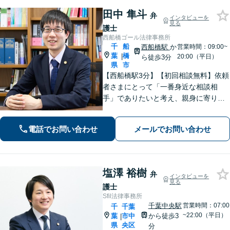
田中 隼斗
弁
インタビューを
見る
護士
西船橋ゴール法律事務所
千
船
西船橋駅
か
営業時間：09:00~
葉
橋
|
20:00（平日）
ら徒歩3分
県
市
【西船橋駅3分】【初回相談無料】依頼
者さまにとって「一番身近な相談相
手」でありたいと考え、親身に寄り添
って対応することを大切にしていま
す。おひとりで悩まず、弁護士にご相
電話でお問い合わせ
メールでお問い合わせ
談ください。前向きな一歩を踏み出せ
るように、全力でサポートします。
塩澤 裕樹
弁
インタビューを
見る
護士
Sfil法律事務所
千葉中央駅
営業時間：07:00
千
千葉
~22:00（平日）
葉
市中
から徒歩3
|
県
央区
分