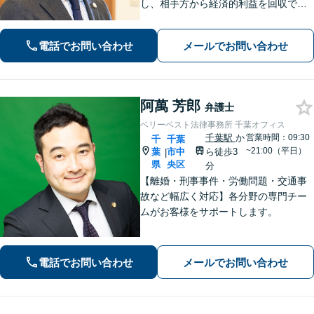
し、相手方から経済的利益を回収でき
た場合は報酬金で補う」などの対応も
可能です。離婚・男女問題、借金・債
電話でお問い合わせ
メールでお問い合わせ
務整理、 相続・遺言 、労働・雇用、交
通事故 など【柏駅5分】
阿萬 芳郎
弁護士
ベリーベスト法律事務所 千葉オフィス
千葉駅
か
営業時間：09:30
千
千葉
~21:00（平日）
葉
市中
ら徒歩3
|
県
央区
分
【離婚・刑事事件・労働問題・交通事
故など幅広く対応】各分野の専門チー
ムがお客様をサポートします。
電話でお問い合わせ
メールでお問い合わせ