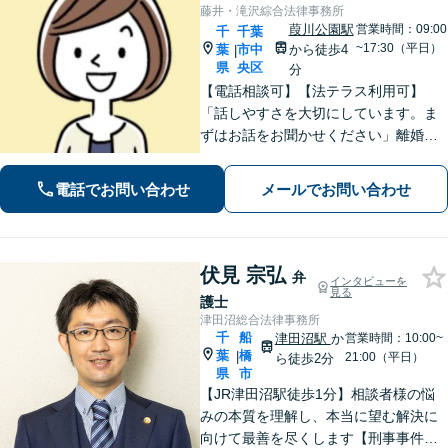
藤井・滝沢綜合法律事務所
葭川公園駅
営業時間：09:00
千
千葉
~17:30（平日）
葉
市中
から徒歩4
|
県
央区
分
【電話相談可】【法テラス利用可】
「話しやすさを大切にしています。ま
ずはお話をお聞かせください」離婚男
女問題／労働問題／借金問題／刑事事
件／相続紛争など、幅広いご相談に対
電話でお問い合わせ
メールでお問い合わせ
応が可能です。【夜間・休日面談可】
【葭川公園駅5分】
伏見 宗弘
弁
インタビューを
見る
護士
津田沼総合法律事務所
千
船
津田沼駅
か
営業時間：10:00~
葉
橋
|
21:00（平日）
ら徒歩2分
県
市
【JR津田沼駅徒歩1分】相談者様の悩
みの本質を理解し、本当に望む解決に
向けて最善を尽くします【刑事事件】