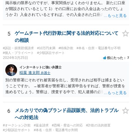
掲示板の限界なのですが、事実関係がよくわかりません。 新たに口座
が開設されているとして 1）その口座にお金の入金はあったのでしょ
うか 2）入金されているとすれば、その入金された口座の資金は引き
出されていたり、第三者に送金されていたりするのでしょうか。 これ
がポイントですよね。口座を悪用する人は、「その口座に入ったお金
を手に入れる」ことが目的ですから、あなたがキャッシュカードを持
5
ゲームチート代行詐欺に関する法的対応について
っている場合には、キャッシュカードで引き出すことはあなたしかで
の相談
きませんから、できるとすれば、ネット上あるいはアプリ上で第三者
#訴訟・損害賠償請求
#10万円未満
#特殊詐欺
#本名・住所・電話番号が不明
に送金することくらいだと思います。あなたの名義の口座であるか
#個人・プライベート
#少額訴訟サポート
ら、お金の動きくらいは調べることが可能であると思います。 その上
2024年3月25日
役にたった
7
で、新しく開設した口座に資金が残っているのであれば、それを返せ
インターネットに強い弁護士
ばいいだけの話だと思いますし、残っていないのであれば、第三者に
稲葉 進太郎
弁護士
送金をされたか、引き出されたどちらかだと思います。第三者に送金
をされてしまっているのであれば、その資金を送金先に返金を求める
別の警察署にそれぞれ被害届を出し、受理されれば相手は捕まるとい
などの措置を講じる必要があるのではないでしょうか。
うことですか。 →被害者が警察署に被害申告をすれば、警察が捜査を
進めるでしょう。警察は、捜査する中で、犯人逮捕の必要と理由があ
ると判断すれば犯人を逮捕し、なければ逮捕せず在宅のままで捜査が
進行するでしょう。捜査の結果、検察官において起訴の必要があると
判断されれば、起訴されて公判となり、裁判官において有罪と判断さ
6
メルカリでの偽ブランド品誤販売、法的トラブル
れれば有罪判決となるでしょう。捜査の結果、検察官において起訴の
への対処法
必要があると判断されなければ、不起訴処分となり終了するでしょ
#オークション詐欺
#返金請求
#恐喝・脅迫への対応
#詐欺の法的措置
う。
#少額訴訟サポート
#本名・住所・電話番号が判明