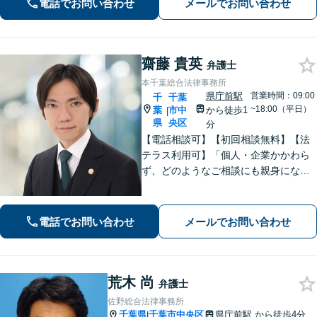
電話でお問い合わせ
メールでお問い合わせ
抱えた借金問題について豊富な解決実
績あり」
齋藤 貴英
弁護士
本千葉総合法律事務所
県庁前駅
営業時間：09:00
千
千葉
~18:00（平日）
葉
市中
から徒歩1
|
県
央区
分
【電話相談可】【初回相談無料】【法
テラス利用可】「個人・企業かかわら
ず、どのようなご相談にも親身になっ
て対応します」企業法務／交通事故／
離婚問題／借金問題／刑事事件など、
幅広くサポート。【夜間・休日面談
電話でお問い合わせ
メールでお問い合わせ
可】【完全個室】【本千葉駅徒歩３
分】
荒木 尚
弁護士
佐野総合法律事務所
千葉県
千葉市中央区
県庁前駅
から徒歩4分
|