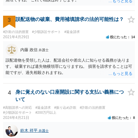
3
誤配送物の破棄、費用補填請求の法的可能性は？
#詐欺の法的措置
#少額訴訟サポート
#返金請求
2021年4月29日
役にたった
14
内藤 政信
弁護士
誤配達物を受領した人は、配送会社や差出人に知らせる義務がありま
す。 破棄すれば遺失物横領罪になりますね。 損害を請求することは可
能ですが、過失相殺されますね。
4
身に覚えのない口座開設に関する支払い義務につ
いて
#高額請求への対応
#返金請求
#振り込め詐欺
#詐欺の法的措置
#少額訴訟サポート
#200万円以上
2024年4月21日
役にたった
8
鈴木 祥平
弁護士