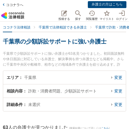
弁護士の方はこちら
ココナラへ
投稿する
探す
閲覧履歴
マイリスト
ログイン
ココナラ法律相談
千葉県で法律相談できる弁護士
千葉県で詐欺・消費
千葉県の少額訴訟サポートに強い弁護士
千葉県で少額訴訟サポートに強い弁護士が63名見つかりました。初回面談無料
や休日面談に対応している弁護士、解決事例を持つ弁護士なども掲載中。さら
に千葉市中央区や船橋市、柏市などの地域条件で弁護士を絞り込めます。詐
欺・消費者問題に関係する投資詐欺や副業詐欺、FX詐欺等の細かな分野での絞
り込み検索もでき便利です。特にあらた国際法律事務所の沼倉 悠弁護士やSfil法
エリア
千葉県
変更
律事務所の坪内 清久弁護士、アポロ法律事務所の原 康樹弁護士のプロフィール
情報や弁護士費用、強みなどが注目されています。『千葉県で土日や夜間に発
相談内容
詐欺・消費者問題、少額訴訟サポート
変更
生した少額訴訟サポートのトラブルを今すぐに弁護士に相談したい』『少額訴
訟サポートのトラブル解決の実績豊富な近くの弁護士を検索したい』『初回相
談無料で少額訴訟サポートを法律相談できる千葉県内の弁護士に相談予約した
詳細条件
未選択
変更
い』などでお困りの相談者さんにおすすめです。
63
人の弁護士が見つかりました
(検索結果について詳しくは
こちら
)