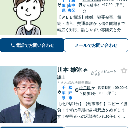
千
千葉
~17:30（平日）
葉
市中
から徒歩4
|
県
央区
分
【ＷＥＢ相談】離婚、犯罪被害、相
続・遺言、交通事故から借金問題まで
幅広く対応。話しやすい雰囲気と分か
りやすい説明が強み。離婚・犯罪被害
者支援案件の豊富な経験で培った知見
電話でお問い合わせ
メールでお問い合わせ
でお話を十分にお聞きし、心に寄り添
い伴走します。まずは一度ご相談くだ
さい。
川本 雄弥
弁
インタビューを
見る
護士
ときわ綜合法律事務所
千
松
松戸駅
か
営業時間：09:00~1
葉
戸
|
8:00（平日）
ら徒歩1分
県
市
【松戸駅1分】【刑事事件】スピード勝
負！まずは早期の身柄釈放をめざしま
す！被害者への示談交渉もお任せくだ
さい。【離婚問題】「お金」「子ど