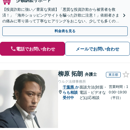
少額訴訟サポート
【投資詐欺に強い／豊富な実績】「悪質な投資詐欺から被害者を救
済！」「海外ショッピングサイトを騙った詐欺に注意！」依頼者さま
の痛みに寄り添って丁寧なヒアリングをおこない、少しでも多くの返
金が得られるよう尽力します！
料金表を見る
電話でお問い合わせ
メールでお問い合わせ
柳原 拓朗
弁護士
東京都
ウルク法律事務所
営業時間：1
千葉県
か
面談方法(対面・
らも相談
電話・ビデオな
0:00~19:00
受付中
ど)は応相談
（平日）