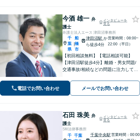
料】【夜間・休日相談可能】
今酒 雄一
弁
インタビューを
見る
護士
弁護士法人エース 津田沼事務所
千
船
津田沼駅
か
営業時間：08:00~
葉
橋
|
22:00（平日）
ら徒歩4分
県
市
【初回相談無料】【電話相談可能】
【津田沼駅徒歩4分】離婚・男女問題/
交通事故/相続などの問題に注力してい
ます。是非一度ご相談ください。
電話でお問い合わせ
メールでお問い合わせ
石田 珠美
弁
インタビューを
見る
護士
Sfil法律事務所
千葉中央駅
営業時間：00:00
千
千葉