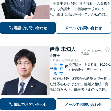
【千葉中央駅4分】社会福祉士の資格を
有する弁護士。ご相談者の視点に立
ち、親身にお話を伺うことが私の強み
です。「こんなことを相談してよいの
だろうか」と迷われている方でも、ま
電話でお問い合わせ
メールでお問い合わせ
ずはお気軽にご相談ください【休日・
夜間面談｜WEB面談可】
伊藤 未知人
インタビューを
見る
弁護士
松戸さくら法律事務所
千
松
松戸駅
か
営業時間：10:00~1
葉
戸
|
8:00（平日）
ら徒歩5分
県
市
【松戸駅5分】相談から解決まで一貫し
た対応を心がけます。離婚／相続／労
働に強みあり。依頼者さまのお気持ち
に寄り添い、一人ひとりに合った解決
策をご提案。前向きな気持ちになれる
電話でお問い合わせ
メールでお問い合わせ
ようサポートします。【初回相談無