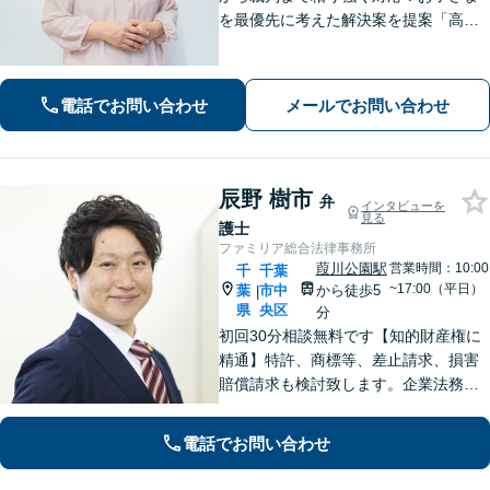
を最優先に考えた解決案を提案「高齢
者・障がい者の方の相続を全力サポー
ト」「遺言書作成で紛争回避」「不動
産相続に強い」【完全個室制】【休
電話でお問い合わせ
メールでお問い合わせ
日・夜間面談可】【分割・後払い対
応】
辰野 樹市
弁
インタビューを
見る
護士
ファミリア総合法律事務所
葭川公園駅
営業時間：10:00
千
千葉
~17:00（平日）
葉
市中
から徒歩5
|
県
央区
分
初回30分相談無料です【知的財産権に
精通】特許、商標等、差止請求、損害
賠償請求も検討致します。企業法務・
顧問契約・刑事事件・離婚・相続・不
動産など分野の区別なく、複雑・特殊
電話でお問い合わせ
な事案でも全力で対応します。千葉県
内に限らず、関東エリア内であれば出