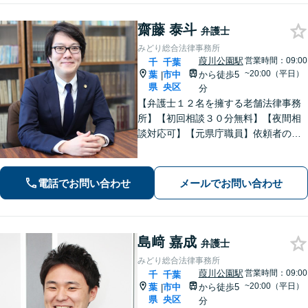
張可
齋藤 泰斗
弁護士
みどり総合法律事務所
葭川公園駅
営業時間：09:00
千
千葉
~20:00（平日）
葉
市中
から徒歩5
|
県
央区
分
【弁護士１２名を擁する老舗法律事務
所】【初回相談３０分無料】【夜間相
談対応可】【元県庁職員】依頼者の方
の一番身近な相談相手を目指していま
す。地域に信頼されている歴史のある
法律事務所です。
電話でお問い合わせ
メールでお問い合わせ
島﨑 嘉成
弁護士
みどり総合法律事務所
葭川公園駅
営業時間：09:00
千
千葉
~20:00（平日）
葉
市中
から徒歩5
|
県
央区
分