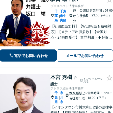
プロスペクト法律事務所
葭川公園駅
営業時間：07:00
千
千葉
~23:00（平日）
葉
市中
から徒歩5
|
県
央区
分
【初回面談無料】【WEB相談も積極対
応】【メディア出演多数】【全国対
応・24時間受付】 無罪判決・不起訴多
数の“実力派”弁護士が直接対応！刑事弁
護に精通し、圧倒的な交渉力で最善の
結果へ。粘り強く、鋭く、そして迅速
電話でお問い合わせ
メールでお問い合わせ
に。明朗な料金体系で安心サポート。
本宮 秀樹
弁
インタビューを
見る
護士
アトラス綜合法律事務所
千
市
本八幡駅
か
営業時間：09:00~
葉
川
|
18:00（平日）
ら徒歩10分
県
市
【イオンタウン市川大和田2階の法律事
務所】【初回面談無料】 交通事故、刑