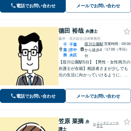
も」で悩んでいませんか？証拠の集め
電話でお問い合わせ
メールでお問い合わせ
方や交渉の進め方には自信がありま
す。調停もお任せください。
德田 裕哉
弁護士
藤井・滝沢綜合法律事務所
葭川公園駅
営業時間：09:00
千
千葉
~17:00（平日）
葉
市中
から徒歩4
|
県
央区
分
【葭川公園駅5分】【男性・女性両方の
弁護士が在籍】相談者さまが少しでも
元の生活に向かっていけるように、最
大限尽力させていただきます。まずは
お気軽にご相談ください。【事前予約
で休日・夜間面談可】【完全個室】
電話でお問い合わせ
メールでお問い合わせ
笠原 菜摘
弁
インタビューを
見る
護士