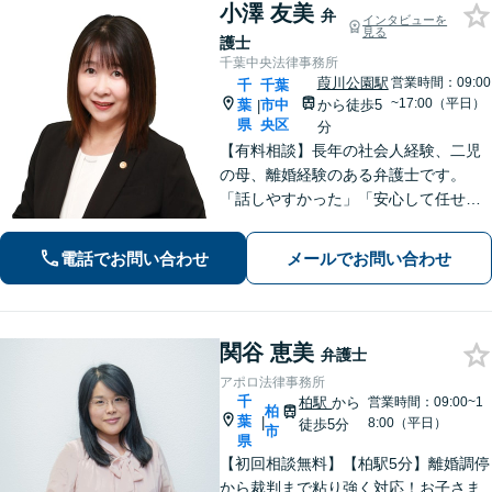
小澤 友美
弁
インタビューを
見る
護士
千葉中央法律事務所
葭川公園駅
営業時間：09:00
千
千葉
~17:00（平日）
葉
市中
から徒歩5
|
県
央区
分
【有料相談】長年の社会人経験、二児
の母、離婚経験のある弁護士です。
「話しやすかった」「安心して任せら
れた」といったお声を頂戴していま
す。最後まで話を遮らずにお聞きし、
電話でお問い合わせ
メールでお問い合わせ
丁寧な対応を心がけます。お気軽にご
相談ください【JR千葉駅15分、葭川公
園駅5分】
関谷 恵美
弁護士
アポロ法律事務所
千
柏駅
から
営業時間：09:00~1
柏
葉
|
8:00（平日）
徒歩5分
市
県
【初回相談無料】【柏駅5分】離婚調停
から裁判まで粘り強く対応！お子さま