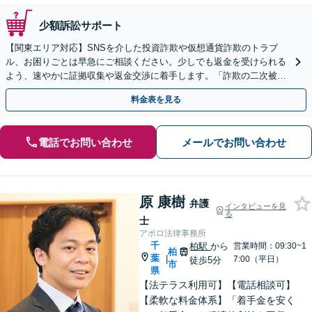
少額訴訟サポート
【関東エリア対応】SNSを介した投資詐欺や仮想通貨詐欺のトラブ
ル、お困りごとは早急にご相談ください。少しでも返金を受けられる
よう、速やかに証拠収集や返金交渉に着手します。「詐欺の二次被
害」のご相談も対応します【初回相談無料】【Web相談可】
料金表を見る
電話でお問い合わせ
メールでお問い合わせ
原 康樹
弁護
インタビューを見
る
士
アポロ法律事務所
千
柏駅
から
営業時間：09:30~1
柏
葉
|
7:00（平日）
徒歩5分
市
県
【法テラス利用可】【電話相談可】
【柔軟な料金体系】「着手金を安く