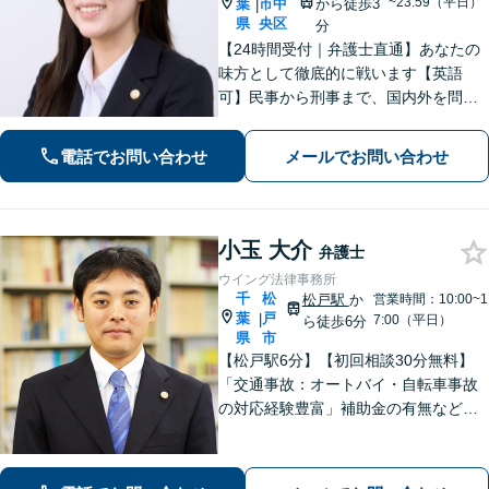
~23:59（平日）
葉
市中
から徒歩3
|
県
央区
分
【24時間受付｜弁護士直通】あなたの
味方として徹底的に戦います【英語
可】民事から刑事まで、国内外を問わ
ず幅広くサポート【IT講師経験／デジ
タル証拠・資産対応】ソーシャルワー
電話でお問い合わせ
メールでお問い合わせ
カー兼司法書士と連携【法テラス・WE
B面談可】【都内面談可】
小玉 大介
弁護士
ウイング法律事務所
千
松
松戸駅
か
営業時間：10:00~1
葉
戸
|
7:00（平日）
ら徒歩6分
県
市
【松戸駅6分】【初回相談30分無料】
「交通事故：オートバイ・自転車事故
の対応経験豊富」補助金の有無など、
各種支援制度のご案内を含めた包括的
なサポート「借金問題：投資詐欺・副
業詐欺による被害など、複雑な事情を