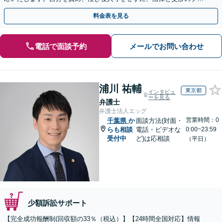
にまずはご相談ください。【表参道駅から徒歩3分】
料金表を見る
電話で面談予約
メールでお問い合わせ
浦川 祐輔
東京都
インタビュ
ーを見る
弁護士
弁護士法人エッグ
営業時間：0
千葉県
か
面談方法(対面・
らも相談
電話・ビデオな
0:00~23:59
受付中
ど)は応相談
（平日）
少額訴訟サポート
【完全成功報酬制(回収額の33％（税込）】【24時間全国対応】情報