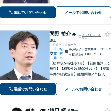
即日接見可！重大事件もお任せくださ
い【交通事故】医療費の打ち切り、後
電話でお問い合わせ
メールでお問い合わせ
遺障害等級認定など。保険会社との対
等な交渉にはぜひ弁護士にご依頼を！
関野 裕介
弁
インタビューを
見る
護士
松戸総合法律事務所
千
松
松戸駅
か
営業時間：09:00~2
葉
戸
|
1:00（平日）
ら徒歩1分
県
市
【松戸駅から徒歩1分】【初回相談30分
無料】【相談件数1500件以上】【家事
事件の経験豊富】離婚問題／外国人問
題／刑事事件社会から孤立しがちな依
頼者に寄り添うスタイルに定評あり。
電話でお問い合わせ
メールでお問い合わせ
「解決後の生活から考える」がモット
ー。
坂口 靖
弁護士