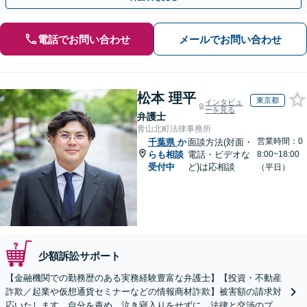
電話でお問い合わせ
メールでお問い合わせ
松本 理平
東京都
インタビュ
ーを見る
弁護士
青山北町法律事務所
営業時間：0
千葉県
か
面談方法(対面・
らも相談
電話・ビデオな
8:00~18:00
受付中
ど)は応相談
（平日）
少額訴訟サポート
【金融機関での勤務歴のある実務経験豊富な弁護士】【投資・不動産
詐欺／起業や仮想通貨セミナーなどの情報商材詐欺】被害額の請求対
応いたします。自分を責め、泣き寝入りをせずに、法律と交渉のプロ