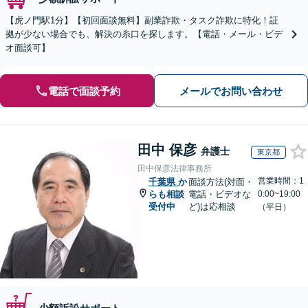
【虎ノ門駅1分】【初回面談無料】副業詐欺・タスク詐欺に特化！証
拠が少ない場合でも、解決の糸口を探します。【電話・メール・ビデ
オ面談可】
電話で面談予約
メールでお問い合わせ
田中 保彦
弁護士
東京都
田中保彦法律事務所
営業時間：1
千葉県
か
面談方法(対面・
らも相談
電話・ビデオな
0:00~19:00
受付中
ど)は応相談
（平日）