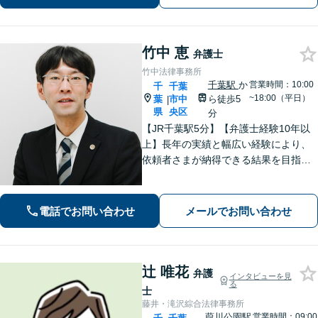
お困りの際はまずはご相談下さい。
竹中 恵
弁護士
竹中法律事務所
千葉駅
か
営業時間：10:00
千
千葉
~18:00（平日）
葉
市中
ら徒歩5
|
県
央区
分
【JR千葉駅5分】【弁護士経験10年以
上】長年の実績と幅広い経験により、
依頼者さまが納得できる結果を目指し
て尽力します【相続・遺言】遺産分割
協議や調停など対応【不動産・住ま
い】オーナーの方からの案件を解決し
電話でお問い合わせ
メールでお問い合わせ
た実績多数【初回相談無料】
辻 唯花
弁護
インタビューを見
る
士
藤井・滝沢綜合法律事務所
葭川公園駅
営業時間：09:00