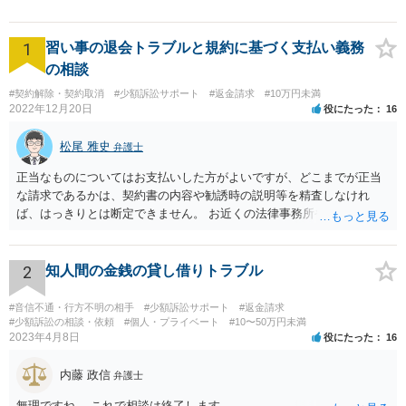
1
習い事の退会トラブルと規約に基づく支払い義務
の相談
#契約解除・契約取消
#少額訴訟サポート
#返金請求
#10万円未満
2022年12月20日
役にたった
16
松尾 雅史
弁護士
正当なものについてはお支払いした方がよいですが、どこまでが正当
な請求であるかは、契約書の内容や勧誘時の説明等を精査しなけれ
ば、はっきりとは断定できません。 お近くの法律事務所や、市役所・
弁護士会の無料法律相談で詳しくお話をされた方がよいです また、消
費者生活センター(https://www.kokusen.go.jp/map/)も親身に相談に乗
ってくれますので、一度ご利用されることをおすすめします。
2
知人間の金銭の貸し借りトラブル
#音信不通・行方不明の相手
#少額訴訟サポート
#返金請求
#少額訴訟の相談・依頼
#個人・プライベート
#10〜50万円未満
2023年4月8日
役にたった
16
内藤 政信
弁護士
無理ですね。 これで相談は終了します。