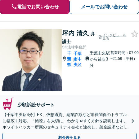
電話でお問い合わせ
メールでお問い合わせ
坪内 清久
弁
インタビューを
見る
護士
Sfil法律事務所
千葉中央駅
営業時間：07:00
千
千葉
~21:59（平日）
葉
市中
から徒歩3
|
県
央区
分
少額訴訟サポート
【千葉中央駅4分】FX、仮想通貨、副業詐欺など消費関係のトラブル
に幅広く対応。「傾聴」を大切に、わかりやすく方針を説明します。
ホワイトハッカー所属のセキュリティ会社と連携し、架空請求などIT
関連の詐欺にも精通しています【夜間面談OK】
料金表を見る