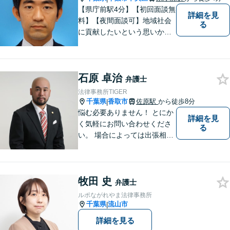
【県庁前駅4分】【初回面談無
詳細を見
料】【夜間面談可】地域社会
る
に貢献したいという思いか
ら、日々弁護士活動に取り組
んでまいりました。 これま
で、ご家庭内やご近所でのト
石原 卓治
ラブルから取引・契約上の紛
弁護士
争、交通事故や刑事事件の支
法律事務所TIGER
援まで、多様なご相談を承っ
千葉県
香取市
佐原駅
から徒歩8分
|
ております。
悩む必要ありません！ とにか
詳細を見
く気軽にお問い合わせくださ
る
い。 場合によっては出張相談
もさせていただきます。 htt
p://law-office-tiger.com/
牧田 史
弁護士
ルポながれやま法律事務所
千葉県
流山市
|
詳細を見る