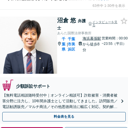
63件中 1-30件を表示
沼倉 悠
弁護
インタビューを見
る
士
あらた国際法律事務所
海浜幕張駅
営業時間：00:00
千
千葉
~23:55（平日）
葉
市美
から徒歩8
|
県
浜区
分
少額訴訟サポート
【無料電話相談随時受付中｜オンライン相談可】詐欺被害・消費者被
害分野に注力し、10年間弁護士として活動してきました。訪問販売／
電話勧誘販売／マルチ商法／その他悪徳商法に幅広く対応。契約解
除、返金、回収に尽力します。
料金表を見る