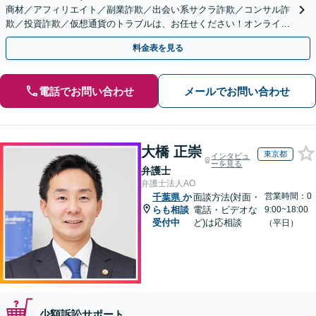
商材／アフィリエイト／副業詐欺／出会い系サクラ詐欺／コンサル詐
欺／投資詐欺／仮想通貨のトラブルは、お任せください！オンライン
のみで解決も可能！
料金表を見る
電話でお問い合わせ
メールでお問い合わせ
大橋 正崇
東京都
インタビュ
ーを見る
弁護士
弁護士法人AO
営業時間：0
千葉県
か
面談方法(対面・
らも相談
電話・ビデオな
9:00~18:00
受付中
ど)は応相談
（平日）
少額訴訟サポート