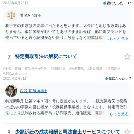
2022年6月21日
役にたった
17
匿名A
弁護士
相手方の要求は強要罪に当たると思います。返金にも応じる必要はあ
りません。仮に警察が動いてもありのまま話せば、他に偽ブランドを
売っていると言う証拠がない限り、故意はなく犯罪は成立しないと判
断してもらえるでしょう。 そもそも鑑定も本当にしているか疑問で
す。本当にブランド品がほしくて損したと思うだけなら元の金額の返
金しか求めないはずですし、靴の機能性に問題がないなら「ブランド
7
特定商取引法の解釈について
品じゃないから履いていかなかった」という主張もまず通りません。
#本名・住所・電話番号が判明
#副業詐欺
#悪徳商法
#返金請求
#霊感商法
#少額訴訟サポート
2025年2月7日
役にたった
7
西谷 拓哉
弁護士
特定商取引法第２条１項１号に定義があります。 →販売業者又は役務
の提供の事業を営む者が「役務提供事業者」となります。 特定商取引
法により規制される業行為（訪問販売、通信販売、電話勧誘販売な
ど）を行うものは、広く同法の事業者に該当し、同法に定めるルール
を守る必要があります。
8
少額訴訟の成功報酬と司法書士サービスについて