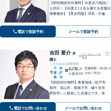
【初回相談30分無料】🚨急ぎの相談に
も対応！【弁護士1２名を擁する老舗法
律事務所】【男女問題】浮気・不倫の
慰謝料・親権問題などご相談ください
【借金問題】最適な債務整理をご提案
【債権回収】売掛金の回収はお任せ
電話で面談予約
メールで面談予約
【葭川公園駅5分／千葉中央駅10分】
吉田 要介
弁
インタビューを
見る
護士
ときわ綜合法律事務所
千
松
松戸駅
か
営業時間：00:00~2
葉
戸
|
3:59（平日）
ら徒歩1分
県
市
【初回30分無料】東葛地域（松戸市、
柏市、流山市、我孫子市、鎌ケ谷市、
野田市）に根差した弁護士です。依頼
者のご意向を確認の上、徹底して案件
の解決に当たります。離婚・交通事
電話でお問い合わせ
メールでお問い合わせ
故・債務整理をはじめとする諸問題に