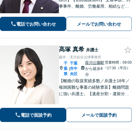
事事件、離婚、労働雇用、相続などの
トラブルはご相談ください。 【弁護士
経験15年以上】依頼者様に寄り添い、
電話でお問い合わせ
メールでお問い合わせ
解決へと導きます【電話相談可】【本
八幡駅9分】
髙塚 真希
弁護士
藤井・滝沢綜合法律事務所
葭川公園駅
営業時間：09:00
千
千葉
~17:30（平日）
葉
市中
から徒歩4
|
県
央区
分
【離婚の取扱実績多数／弁護士18年／
複雑困難な事案の経験豊富】離婚問題
に強い弁護士。【遺産分割・遺留分・
遺言作成／家族親族のトラブル解決・
予防】◉オンライン相談可◉ お客さまに
寄り添って的確にアドバイスし、最善
電話で面談予約
メールで面談予約
の解決に導きます。【千葉駅徒歩13
分】