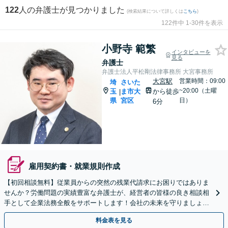
122
人の弁護士が見つかりました
(検索結果について詳しくは
こちら
)
122件中 1-30件を表示
小野寺 範繁
インタビューを
見る
弁護士
弁護士法人平松剛法律事務所 大宮事務所
大宮駅
営業時間：09:00
埼
さいた
~20:00（土曜
玉
ま市大
から徒歩
|
県
宮区
日）
6分
雇用契約書・就業規則作成
【初回相談無料】従業員からの突然の残業代請求にお困りではありま
せんか？労働問題の実績豊富な弁護士が、経営者の皆様の良き相談相
手として企業法務全般をサポートします！会社の未来を守りましょう
【電話・WEB相談可】【夜間や休日相談可】
料金表を見る