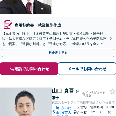
雇用契約書・就業規則作成
【元企業内弁護士】【金融業界に精通】契約書・債権回収・紛争解
決・法人破産など幅広く対応！予期せぬトラブル回避のため予防法務
もご提案。『適切な判断』と『迅速な対応』で企業の成長を全力でサ
ポート【他士業連携】【ワンストップサービスの提供】
料金表を見る
電話でお問い合わせ
メールでお問い合わせ
山口 真吾
弁
インタビューを
見る
護士
東京スタートアップ法律事務所 さいたま支店
大宮駅
営業時間：06:30~
埼
さいた
22:00（土日祝
玉
ま市大
から徒
|