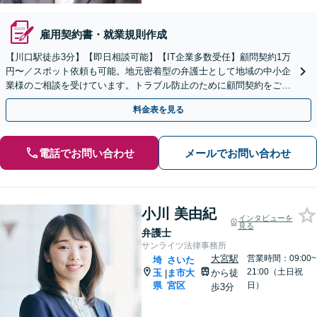
雇用契約書・就業規則作成
【川口駅徒歩3分】【即日相談可能】【IT企業多数受任】顧問契約1万
円〜／スポット依頼も可能。地元密着型の弁護士として地域の中小企
業様のご相談を受けています。トラブル防止のために顧問契約をご検
討ください。マンション管理組合顧問経験あり。
料金表を見る
電話でお問い合わせ
メールでお問い合わせ
小川 美由紀
インタビューを
見る
弁護士
サンライツ法律事務所
大宮駅
営業時間：09:00~
埼
さいた
21:00（土日祝
玉
ま市大
から徒
|
県
宮区
日）
歩3分