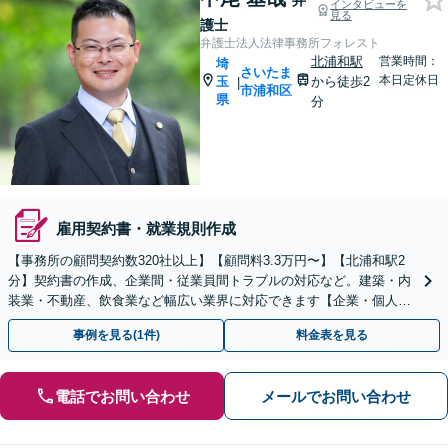
弁
インタビューを
見る
護士
弁護士法人法律事務所フォレスト
北浦和駅
営業時間：
埼
さいたま
本日定休日
玉
から徒歩2
|
市浦和区
県
分
雇用契約書・就業規則作成
【事務所の顧問契約数320社以上】【顧問料3.3万円〜】【北浦和駅2
分】契約書の作成、企業間・従業員間トラブルの対応など。建築・内
装業・不動産、飲食業など幅広い業界に対応できます【企業・個人事
業主の方初回面談無料】
事例を見る(1件)
料金表を見る
電話でお問い合わせ
メールでお問い合わせ