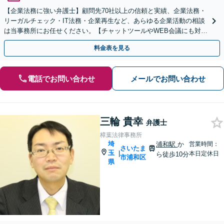
【企業法務に強い弁護士】顧問先70社以上の信頼と実績、企業法務・
リーガルチェック・IT法務・企業再生など、あらゆる企業活動の相談
は当事務所にお任せください。【チャットツールやWEB会議にも対
応】
料金表を見る
電話でお問い合わせ
メールでお問い合わせ
三輪 貴幸
弁護士
樟葉法律事務所
埼
浦和駅
か
営業時間：
さいたま
玉
|
本日定休日
ら徒歩10分
市浦和区
県