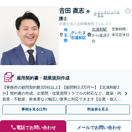
𠮷田 直志
弁
インタビューを
見る
護士
弁護士法人法律事務所フォレスト
北浦和駅
営業時間：
埼
さいたま
本日定休日
玉
から徒歩2
|
市浦和区
県
分
雇用契約書・就業規則作成
【事務所の顧問契約数320社以上】【顧問料3.3万円〜】【北浦和駅2
分】契約書の作成、企業間・従業員間トラブルの対応など。建築・内
装業・不動産、飲食業など幅広い業界に対応できます【企業・個人事
業主の方初回面談無料】
事例を見る(1件)
料金表を見る
電話でお問い合わせ
メールでお問い合わせ