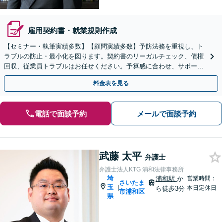
雇用契約書・就業規則作成
【セミナー・執筆実績多数】【顧問実績多数】予防法務を重視し、ト
ラブルの防止・最小化を図ります。契約書のリーガルチェック、債権
回収、従業員トラブルはお任せください。予算感に合わせ、サポート
内容も柔軟に調節します【上尾駅7分】【スポット相談可】
料金表を見る
電話で面談予約
メールで面談予約
武藤 太平
弁護士
弁護士法人KTG 浦和法律事務所
埼
浦和駅
か
営業時間：
さいたま
玉
|
本日定休日
ら徒歩3分
市浦和区
県