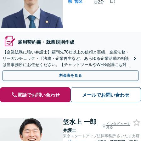
県
宮区
日）
歩2分
雇用契約書・就業規則作成
【企業法務に強い弁護士】顧問先70社以上の信頼と実績、企業法務・
リーガルチェック・IT法務・企業再生など、あらゆる企業活動の相談
は当事務所にお任せください。【チャットツールやWEB会議にも対
応】
料金表を見る
電話でお問い合わせ
メールでお問い合わせ
笠水上 一郎
インタビューを
見る
弁護士
東京スタートアップ法律事務所 さいたま支店