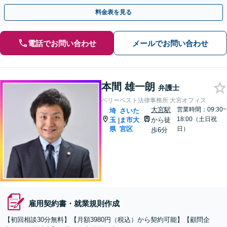
応じた実践的な法的支援を実施」【休日・夜間相談可】
料金表を見る
電話でお問い合わせ
メールでお問い合わせ
本間 雄一朗
弁護士
ベリーベスト法律事務所 大宮オフィス
大宮駅
営業時間：09:30~
埼
さいた
18:00（土日祝
玉
ま市大
から徒
|
県
宮区
日）
歩6分
雇用契約書・就業規則作成
【初回相談30分無料】【月額3980円（税込）から契約可能】【顧問企