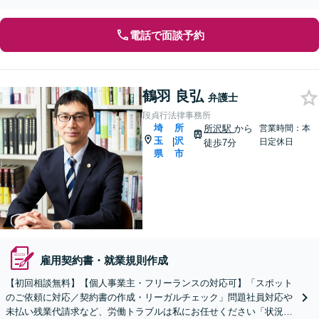
人事業主・フリーランスからのご相談も可【WEB面談可】
電話で面談予約
鶴羽 良弘
弁護士
段貞行法律事務所
埼
所
所沢駅
から
営業時間：本
玉
沢
|
日定休日
徒歩7分
県
市
雇用契約書・就業規則作成
【初回相談無料】【個人事業主・フリーランスの対応可】「スポット
のご依頼に対応／契約書の作成・リーガルチェック」問題社員対応や
未払い残業代請求など、労働トラブルは私にお任せください「状況に