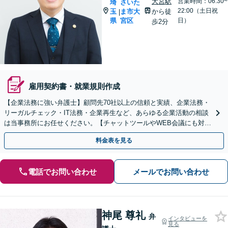
大宮駅
営業時間：06:30~
埼
さいた
22:00（土日祝
玉
ま市大
から徒
|
県
宮区
日）
歩2分
雇用契約書・就業規則作成
【企業法務に強い弁護士】顧問先70社以上の信頼と実績、企業法務・
リーガルチェック・IT法務・企業再生など、あらゆる企業活動の相談
は当事務所にお任せください。【チャットツールやWEB会議にも対
応】
料金表を見る
電話でお問い合わせ
メールでお問い合わせ
神尾 尊礼
弁
インタビューを
見る