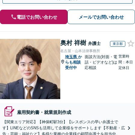
電話でお問い合わせ
メールでお問い合わせ
奥村 祥樹
弁護士
東京都
名古屋・山本法律事務所
営業時
埼玉県
か
面談方法(対面・電
らも相談
話・ビデオなど)は
間：本日
受付中
応相談
定休日
雇用契約書・就業規則作成
【関東エリア対応】【神保町駅3分】【レスポンスの早い弁護士で
す】LINEなどのSNSも活用して企業様をサポートします【不動産・広
告・芸能・福祉など】多様な業種の企業様の顧問弁護士を担当中。時