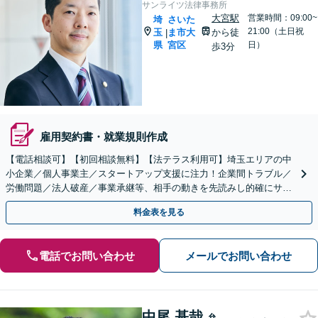
サンライツ法律事務所
大宮駅
営業時間：09:00~
埼
さいた
21:00（土日祝
玉
ま市大
から徒
|
県
宮区
日）
歩3分
雇用契約書・就業規則作成
【電話相談可】【初回相談無料】【法テラス利用可】埼玉エリアの中
小企業／個人事業主／スタートアップ支援に注力！企業間トラブル／
労働問題／法人破産／事業承継等、相手の動きを先読みし的確にサポ
ート。顧問契約料は柔軟に調整【完全個室】【大宮駅3分】
料金表を見る
電話でお問い合わせ
メールでお問い合わせ
中尾 基哉