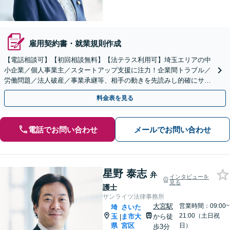
雇用契約書・就業規則作成
【電話相談可】【初回相談無料】【法テラス利用可】埼玉エリアの中
小企業／個人事業主／スタートアップ支援に注力！企業間トラブル／
労働問題／法人破産／事業承継等、相手の動きを先読みし的確にサポ
ート。顧問契約料は柔軟に調整【完全個室】【大宮駅3分】
料金表を見る
電話でお問い合わせ
メールでお問い合わせ
星野 泰志
弁
インタビューを
見る
護士
サンライツ法律事務所
大宮駅
営業時間：09:00~
埼
さいた
21:00（土日祝
玉
ま市大
から徒
|
県
宮区
日）
歩3分