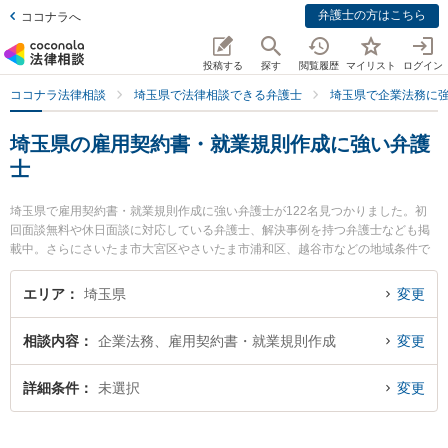
弁護士の方はこちら
ココナラへ
投稿する
探す
閲覧履歴
マイリスト
ログイン
ココナラ法律相談
埼玉県で法律相談できる弁護士
埼玉県で企業法務に
埼玉県の雇用契約書・就業規則作成に強い弁護
士
埼玉県で雇用契約書・就業規則作成に強い弁護士が122名見つかりました。初
回面談無料や休日面談に対応している弁護士、解決事例を持つ弁護士なども掲
載中。さらにさいたま市大宮区やさいたま市浦和区、越谷市などの地域条件で
弁護士を絞り込めます。企業法務に関係する顧問弁護士契約や契約書作成・リ
ーガルチェック、雇用契約書・就業規則作成等の細かな分野での絞り込み検索
エリア
埼玉県
変更
もでき便利です。特に弁護士法人平松剛法律事務所 大宮事務所の小野寺 範繁弁
護士や大野角谷法律事務所の角谷 史織弁護士、段貞行法律事務所の鶴羽 良弘弁
相談内容
企業法務、雇用契約書・就業規則作成
変更
護士のプロフィール情報や弁護士費用、強みなどが注目されています。『埼玉
県で土日や夜間に発生した雇用契約書・就業規則作成のトラブルを今すぐに弁
護士に相談したい』『雇用契約書・就業規則作成のトラブル解決の実績豊富な
詳細条件
未選択
変更
近くの弁護士を検索したい』『初回相談無料で雇用契約書・就業規則作成を法
律相談できる埼玉県内の弁護士に相談予約したい』などでお困りの相談者さん
におすすめです。