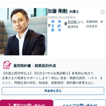
加藤 剛毅
弁護士
武蔵野合同法律事務所
埼
所
所沢駅
から
営業時間：本
玉
沢
|
日定休日
徒歩6分
県
市
雇用契約書・就業規則作成
【弁護士歴20年以上】【社労士×中小企業診断士】多角的な視点で、
企業さまの発展をサポートします！未払い賃金・残業代請求、ハラス
メント、問題社員の対応、助成金、就業規則・契約書の変更をはじ
め、経営問題はお任せください【顧問プラン複数あり】
料金表を見る
電話でお問い合わせ
メールでお問い合わせ