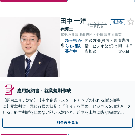
田中 一洋
東京都
インタビュ
ーを見る
弁護士
渥美坂井法律事務所・外国法共同事業
営業時
埼玉県
か
面談方法(対面・電
らも相談
話・ビデオなど)は
間：本日
受付中
応相談
定休日
雇用契約書・就業規則作成
【関東エリア対応】【中小企業・スタートアップの頼れる相談相手
に】元裁判官・元銀行員の知見で「守り」を固め、ビジネスを加速さ
せる。経営判断を止めない即レス対応と、紛争を未然に防ぐ精緻な契
約戦略。【夜間・WEB相談可】
料金表を見る