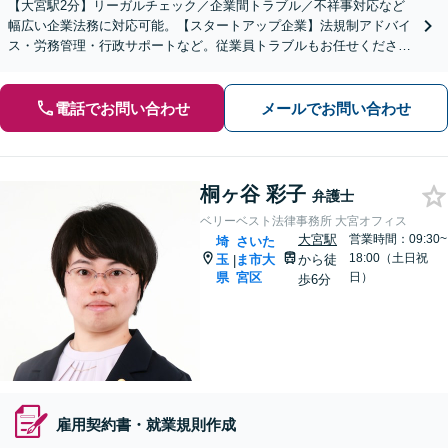
【大宮駅2分】リーガルチェック／企業間トラブル／不祥事対応など
幅広い企業法務に対応可能。【スタートアップ企業】法規制アドバイ
ス・労務管理・行政サポートなど。従業員トラブルもお任せくださ
い。【夜間・休日の相談可能】【オンライン相談可能】
電話でお問い合わせ
メールでお問い合わせ
桐ヶ谷 彩子
弁護士
ベリーベスト法律事務所 大宮オフィス
大宮駅
営業時間：09:30~
埼
さいた
18:00（土日祝
玉
ま市大
から徒
|
県
宮区
日）
歩6分
雇用契約書・就業規則作成