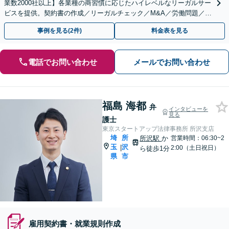
業数2000社以上】各業種の商習慣に応じたハイレベルなリーガルサー
ビスを提供。契約書の作成／リーガルチェック／M&A／労働問題／知
的財産等、お任せください【他士業連携可能】
事例を見る(2件)
料金表を見る
電話でお問い合わせ
メールでお問い合わせ
福島 海都
弁
インタビューを
見る
護士
東京スタートアップ法律事務所 所沢支店
埼
所
所沢駅
か
営業時間：06:30~2
玉
沢
|
2:00（土日祝日）
ら徒歩1分
県
市
雇用契約書・就業規則作成