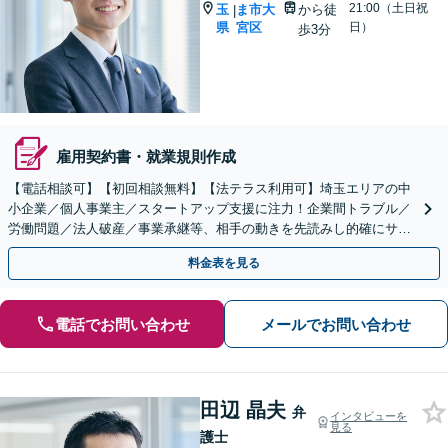
21:00（土日祝
玉
ま市大
から徒
|
県
宮区
日）
歩3分
雇用契約書・就業規則作成
【電話相談可】【初回相談無料】【法テラス利用可】埼玉エリアの中
小企業／個人事業主／スタートアップ支援に注力！企業間トラブル／
労働問題／法人破産／事業承継等、相手の動きを先読みし的確にサポ
ート。顧問契約料は柔軟に調整【完全個室】【大宮駅3分】
料金表を見る
電話でお問い合わせ
メールでお問い合わせ
田辺 晶夫
弁
インタビューを
見る
護士