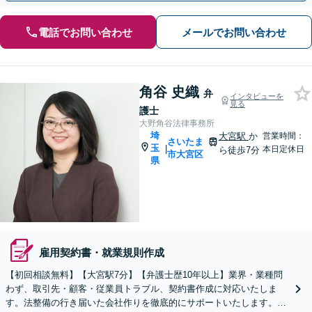
電話でお問い合わせ
メールでお問い合わせ
角谷 史織
弁
インタビューを
見る
護士
大野角谷法律事務所
埼
大宮駅
か
営業時間：
さいたま
玉
|
本日定休日
ら徒歩7分
市大宮区
県
雇用契約書・就業規則作成
【初回相談無料】【大宮駅7分】【弁護士歴10年以上】業界・業種問
わず、取引先・顧客・従業員トラブル、契約書作成に対応いたしま
す。法整備の行き届いた会社作りを徹底的にサポートいたします。個