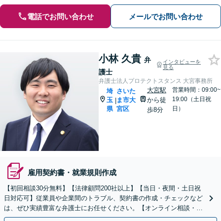
電話でお問い合わせ
メールでお問い合わせ
小林 久貴
弁
インタビューを
見る
護士
弁護士法人プロテクトスタンス 大宮事務所
大宮駅
営業時間：09:00~
埼
さいた
19:00（土日祝
玉
ま市大
から徒
|
県
宮区
日）
歩8分
雇用契約書・就業規則作成
【初回相談30分無料】【法律顧問200社以上】【当日・夜間・土日祝
日対応可】従業員や企業間のトラブル、契約書の作成・チェックなど
は、ぜひ実績豊富な弁護士にお任せください。【オンライン相談・電
子契約に対応】