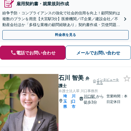
雇用契約書・就業規則作成
紛争予防・コンプライアンスの強化で社会的信用を向上！顧問契約は
複数のプランを用意【大宮駅3分】医療機関／IT企業／建設会社／不
動産会社ほか「多様な業種の顧問経験あり」契約書作成・労使問題・
クレーム対応など幅広く【休日・夜間面談可】
料金表を見る
電話でお問い合わせ
メールでお問い合わせ
石川 智美
弁
インタビューを
見る
護士
弁護士法人翠 川口事務所
埼
川
川口駅
から
営業時間：本
玉
口
|
日定休日
徒歩3分
県
市