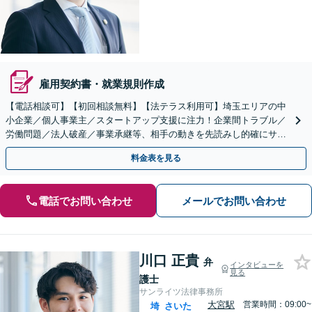
雇用契約書・就業規則作成
【電話相談可】【初回相談無料】【法テラス利用可】埼玉エリアの中
小企業／個人事業主／スタートアップ支援に注力！企業間トラブル／
労働問題／法人破産／事業承継等、相手の動きを先読みし的確にサポ
ート。顧問契約料は柔軟に調整【完全個室】【大宮駅3分】
料金表を見る
電話でお問い合わせ
メールでお問い合わせ
川口 正貴
弁
インタビューを
見る
護士
サンライツ法律事務所
大宮駅
営業時間：09:00~
埼
さいた