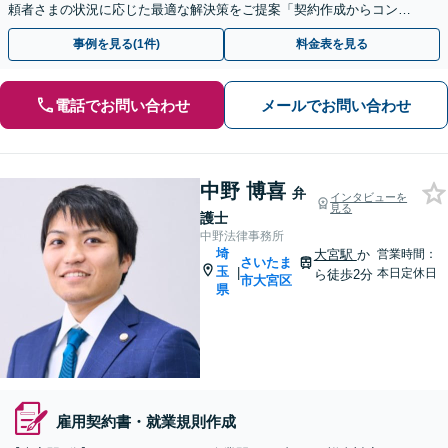
頼者さまの状況に応じた最適な解決策をご提案「契約作成からコンプ
ライアンス体制構築まで、幅広い法的課題に対応」
事例を見る(1件)
料金表を見る
電話でお問い合わせ
メールでお問い合わせ
中野 博喜
弁
インタビューを
見る
護士
中野法律事務所
埼
大宮駅
か
営業時間：
さいたま
玉
|
本日定休日
ら徒歩2分
市大宮区
県
雇用契約書・就業規則作成