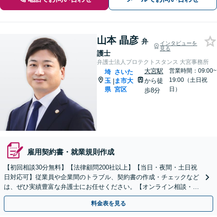
山本 晶彦
弁
インタビューを
見る
護士
弁護士法人プロテクトスタンス 大宮事務所
大宮駅
営業時間：09:00~
埼
さいた
19:00（土日祝
玉
ま市大
から徒
|
県
宮区
日）
歩8分
雇用契約書・就業規則作成
【初回相談30分無料】【法律顧問200社以上】【当日・夜間・土日祝
日対応可】従業員や企業間のトラブル、契約書の作成・チェックなど
は、ぜひ実績豊富な弁護士にお任せください。【オンライン相談・電
子契約に対応】
料金表を見る