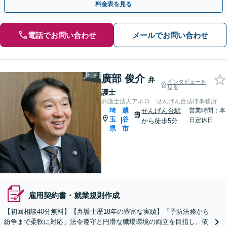
料金表を見る
電話でお問い合わせ
メールでお問い合わせ
廣部 俊介
弁
インタビューを
見る
護士
弁護士法人アネロ せんげん台法律事務所
埼
越
せんげん台駅
営業時間：本
玉
谷
|
日定休日
から徒歩5分
県
市
雇用契約書・就業規則作成
【初回相談40分無料】【弁護士歴18年の豊富な実績】「予防法務から
紛争まで柔軟に対応」法令遵守と円滑な職場環境の両立を目指し、依