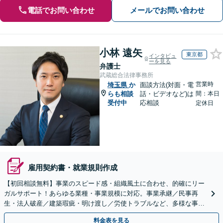
電話でお問い合わせ
メールでお問い合わせ
小林 遠矢
東京都
インタビュ
ーを見る
弁護士
武蔵総合法律事務所
営業時
埼玉県
か
面談方法(対面・電
らも相談
話・ビデオなど)は
間：本日
受付中
応相談
定休日
雇用契約書・就業規則作成
【初回相談無料】事業のスピード感・組織風土に合わせ、的確にリー
ガルサポート！あらゆる業種・事業規模に対応。事業承継／民事再
生・法人破産／建築瑕疵・明け渡し／労使トラブルなど、多様な事案
に精通。顧問契約の実績多数【市ケ谷駅2分】【電話相談可】
料金表を見る