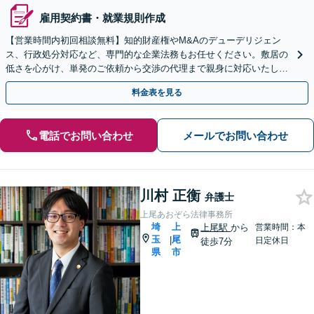
雇用契約書・就業規則作成
【営業時間内初回相談無料】知的財産権やM&Aのデューデリジェン
ス、行政処分対応など、専門的な企業法務もお任せください。敷居の
低さを心がけ、単発のご依頼から交渉の代理まで親身に対応いたしま
す。問題が複雑化する前に気軽にご相談を。
料金表を見る
電話でお問い合わせ
メールでお問い合わせ
川村 正衡
弁護士
上尾あおぞら法律事務所
埼
上
上尾駅
から
営業時間：本
玉
尾
|
日定休日
徒歩7分
県
市