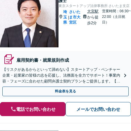
護士
東京スタートアップ法律事務所 さいたま支店
大宮駅
営業時間：06:30~
埼
さいた
22:00（土日祝
玉
ま市大
から徒
|
県
宮区
日）
歩2分
雇用契約書・就業規則作成
【リスクがあるからといって諦めない】スタートアップ・ベンチャー
企業・起業家の皆様の志を応援し、法務面を全力でサポート！事業内
容・フェーズに合わせた顧問弁護士契約プランをご提供します。【顧
問契約／企業法務】
料金表を見る
電話でお問い合わせ
メールでお問い合わせ