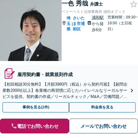
一色 秀哉
弁護士
ベリーベスト法律事務所 浦和オフィス
浦和駅
営業時間：09:30~
埼
さいた
18:00（土日祝
玉
ま市浦
から徒
|
県
和区
日）
歩6分
雇用契約書・就業規則作成
【初回相談30分無料】【月額3980円（税込）から契約可能】【顧問企
業数2000社以上】各業種の商習慣に応じたハイレベルなリーガルサー
ビスを提供。契約書の作成／リーガルチェック／M&A／労働問題／知
的財産等、お任せください【他士業連携可能】
事例を見る(2件)
料金表を見る
電話でお問い合わせ
メールでお問い合わせ