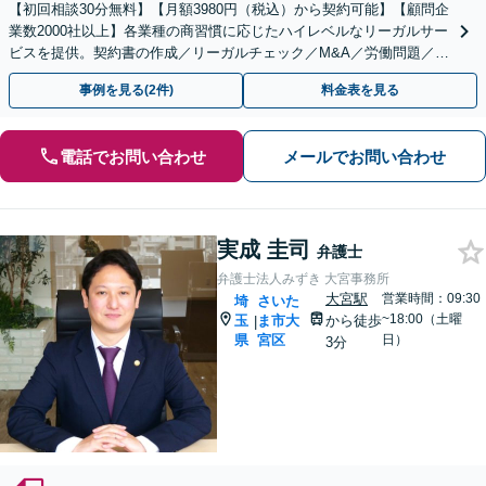
【初回相談30分無料】【月額3980円（税込）から契約可能】【顧問企
業数2000社以上】各業種の商習慣に応じたハイレベルなリーガルサー
ビスを提供。契約書の作成／リーガルチェック／M&A／労働問題／知
的財産等、お任せください【他士業連携可能】
事例を見る(2件)
料金表を見る
電話でお問い合わせ
メールでお問い合わせ
実成 圭司
弁護士
弁護士法人みずき 大宮事務所
大宮駅
営業時間：09:30
埼
さいた
~18:00（土曜
玉
ま市大
から徒歩
|
県
宮区
日）
3分