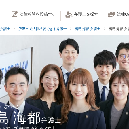
法律相談を投稿する
弁護士を探す
法律Q
弁護士
所沢市で法律相談できる弁護士
福島 海都 弁護士
福島 海都 
ま かいと
島 海都
弁護士
ートアップ法律事務所 所沢支店