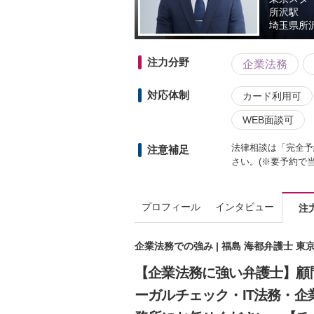
所沢駅
埼玉県
所
注力分野
企業法務
対応体制
カード利用可
WEB面談可
法律相談は「完全予
注意補足
さい。(※要予約で
プロフィール
インタビュー
注
企業法務での強み | 福島 海都弁護士 
【企業法務に強い弁護士】顧
ーガルチェック・IT法務・