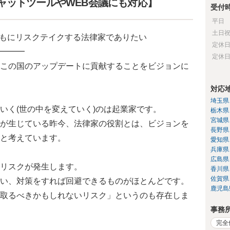
ャットツールやWEB会議にも対応】
受付
平日
土日
家とともにリスクテイクする法律家でありたい
定休
━━━
定休
この国のアップデートに貢献することをビジョンに
対応
埼玉県
いく(世の中を変えていく)のは起業家です。
栃木県
宮城県
が生じている昨今、法律家の役割とは、ビジョンを
長野県
と考えています。
愛知県
兵庫県
広島県
リスクが発生します。
香川県
佐賀県
い、対策をすれば回避できるものがほとんどです。
鹿児島
取るべきかもしれないリスク」というのも存在しま
事務
完全