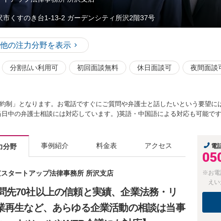
沢市くすのき台1-13-2 ガーデンシティ所沢2階37号
他の注力分野を表示
分割払い利用可
初回面談無料
休日面談可
夜間面談
約制」となります。お電話ですぐにご質問や弁護士と話したいという要望に
当日中の弁護士相談には対応しています。)英語・中国語による対応も可能で
事例紹介
料金表
アクセス
力分野
電
05
東京スタートアップ法律事務所 所沢支店
※お電
えい
問先70社以上の信頼と実績、企業法務・リ
企業再生など、あらゆる企業活動の相談は当事